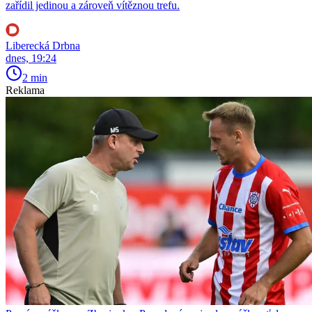
zařídil jedinou a zároveň vítěznou trefu.
Liberecká Drbna
dnes, 19:24
2 min
Reklama