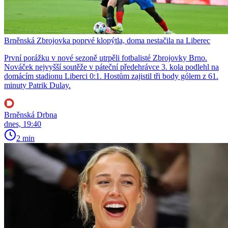
Brněnská Zbrojovka poprvé klopýtla, doma nestačila na Liberec
První porážku v nové sezoně utrpěli fotbalisté Zbrojovky Brno.
Nováček nejvyšší soutěže v páteční předehrávce 3. kola podlehl na
domácím stadionu Liberci 0:1. Hostům zajistil tři body gólem z 61.
minuty Patrik Dulay.
Brněnská Drbna
dnes, 19:40
2 min