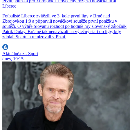
První porážka pro Zbrojovku. Povedený rozjezd nováčka uťal
Liberec
Fotbalisté Liberce zvítězili ve 3. kole první ligy v Brně nad
Zbrojovkou 1:0 a připravili nováčkovi soutěže první porážku v
soutěži. O výhře Slovanu rozhodl po hodině hry slovenský záložník
Patrik Dulay. Brňané tak nenavázali na výtečný start do ligy, kdy
zdolali Spartu a remizovali v Plzni.
Aktuálně.cz - Sport
dnes, 19:15