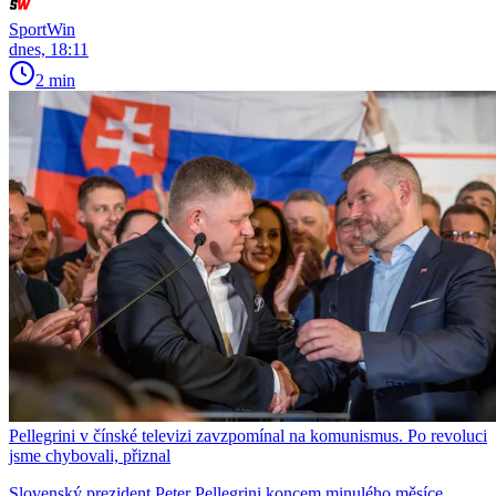
SportWin
dnes, 18:11
2 min
Pellegrini v čínské televizi zavzpomínal na komunismus. Po revoluci
jsme chybovali, přiznal
Slovenský prezident Peter Pellegrini koncem minulého měsíce