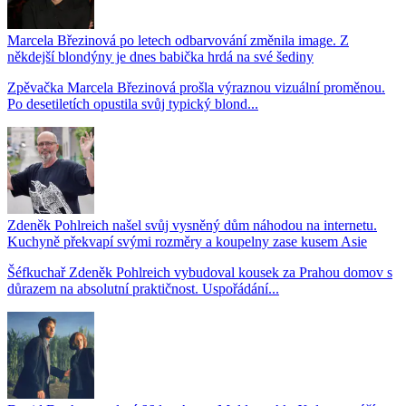
Marcela Březinová po letech odbarvování změnila image. Z
někdejší blondýny je dnes babička hrdá na své šediny
Zpěvačka Marcela Březinová prošla výraznou vizuální proměnou.
Po desetiletích opustila svůj typický blond...
Zdeněk Pohlreich našel svůj vysněný dům náhodou na internetu.
Kuchyně překvapí svými rozměry a koupelny zase kusem Asie
Šéfkuchař Zdeněk Pohlreich vybudoval kousek za Prahou domov s
důrazem na absolutní praktičnost. Uspořádání...