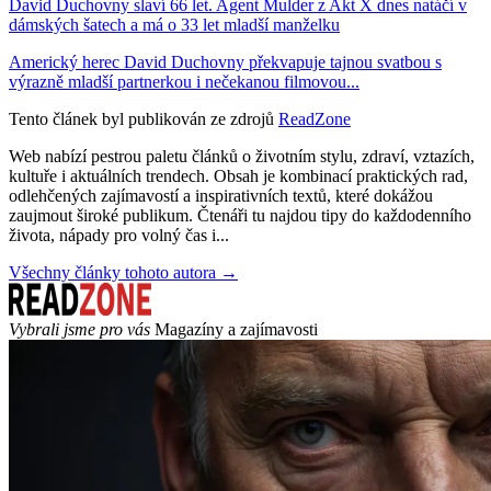
David Duchovny slaví 66 let. Agent Mulder z Akt X dnes natáčí v
dámských šatech a má o 33 let mladší manželku
Americký herec David Duchovny překvapuje tajnou svatbou s
výrazně mladší partnerkou i nečekanou filmovou...
Tento článek byl publikován ze zdrojů
ReadZone
Web nabízí pestrou paletu článků o životním stylu, zdraví, vztazích,
kultuře i aktuálních trendech. Obsah je kombinací praktických rad,
odlehčených zajímavostí a inspirativních textů, které dokážou
zaujmout široké publikum. Čtenáři tu najdou tipy do každodenního
života, nápady pro volný čas i...
Všechny články tohoto autora →
Vybrali jsme pro vás
Magazíny a zajímavosti