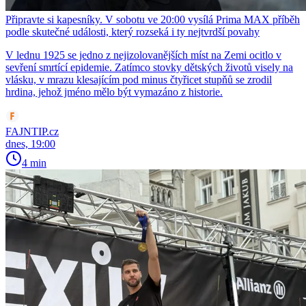
Připravte si kapesníky. V sobotu ve 20:00 vysílá Prima MAX příběh
podle skutečné události, který rozseká i ty nejtvrdší povahy
V lednu 1925 se jedno z nejizolovanějších míst na Zemi ocitlo v
sevření smrtící epidemie. Zatímco stovky dětských životů visely na
vlásku, v mrazu klesajícím pod minus čtyřicet stupňů se zrodil
hrdina, jehož jméno mělo být vymazáno z historie.
FAJNTIP.cz
dnes, 19:00
4 min