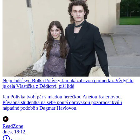
Nejmladší syn Bolka Polívky Jan ukázal svou partnerku. Vždyť to
je celá Vlastička z Dědictví, píší lidé
Jan Polívka tvoří pár s mladou herečkou Anetou Kalertovou.
Půvabná studentka na sebe poutá obrovskou pozornost kvůli
nápadné podobě s Dagmar Havlovou.
ReadZone
dnes, 18:12