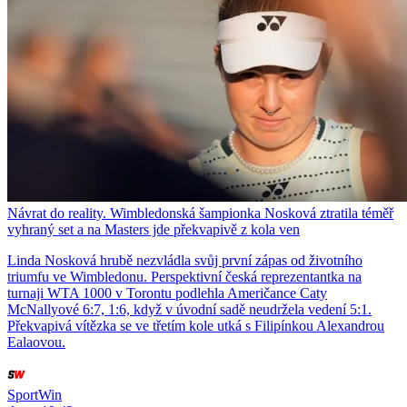
Návrat do reality. Wimbledonská šampionka Nosková ztratila téměř
vyhraný set a na Masters jde překvapivě z kola ven
Linda Nosková hrubě nezvládla svůj první zápas od životního
triumfu ve Wimbledonu. Perspektivní česká reprezentantka na
turnaji WTA 1000 v Torontu podlehla Američance Caty
McNallyové 6:7, 1:6, když v úvodní sadě neudržela vedení 5:1.
Překvapivá vítězka se ve třetím kole utká s Filipínkou Alexandrou
Ealaovou.
SportWin