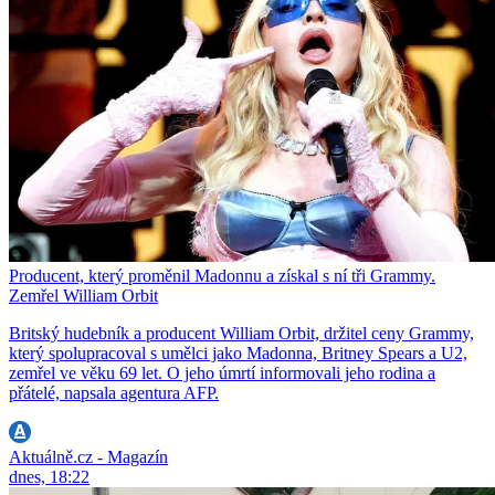
Producent, který proměnil Madonnu a získal s ní tři Grammy.
Zemřel William Orbit
Britský hudebník a producent William Orbit, držitel ceny Grammy,
který spolupracoval s umělci jako Madonna, Britney Spears a U2,
zemřel ve věku 69 let. O jeho úmrtí informovali jeho rodina a
přátelé, napsala agentura AFP.
Aktuálně.cz - Magazín
dnes, 18:22