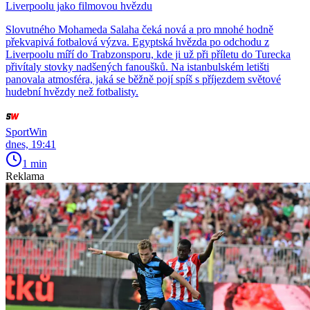
Liverpoolu jako filmovou hvězdu
Slovutného Mohameda Salaha čeká nová a pro mnohé hodně
překvapivá fotbalová výzva. Egyptská hvězda po odchodu z
Liverpoolu míří do Trabzonsporu, kde ji už při příletu do Turecka
přivítaly stovky nadšených fanoušků. Na istanbulském letišti
panovala atmosféra, jaká se běžně pojí spíš s příjezdem světové
hudební hvězdy než fotbalisty.
SportWin
dnes, 19:41
1 min
Reklama