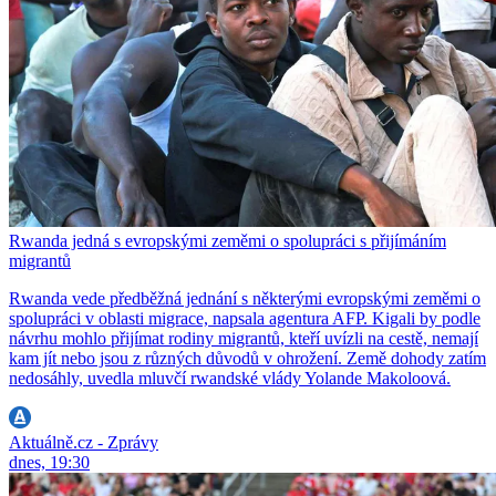
Rwanda jedná s evropskými zeměmi o spolupráci s přijímáním
migrantů
Rwanda vede předběžná jednání s některými evropskými zeměmi o
spolupráci v oblasti migrace, napsala agentura AFP. Kigali by podle
návrhu mohlo přijímat rodiny migrantů, kteří uvízli na cestě, nemají
kam jít nebo jsou z různých důvodů v ohrožení. Země dohody zatím
nedosáhly, uvedla mluvčí rwandské vlády Yolande Makoloová.
Aktuálně.cz - Zprávy
dnes, 19:30