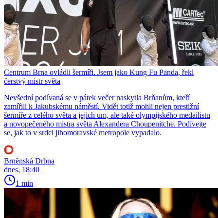
Centrum Brna ovládli šermíři. Jsem jako Kung Fu Panda, řekl
čerstvý mistr světa
Nevšední podívaná se v pátek večer naskytla Brňanům, kteří
zamířili k Jakubskému náměstí. Vidět totiž mohli nejen prestižní
šermíře z celého světa a jejich um, ale také olympijského medailistu
a novopečeného mistra světa Alexandera Choupenitche. Podívejte
se, jak to v srdci jihomoravské metropole vypadalo.
Brněnská Drbna
dnes, 18:40
1 min