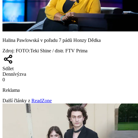
Halina Pawlowská v pořadu 7 pádů Honzy Dědka
Zdroj
:
FOTO:Teki Shine / distr. FTV Prima
Sdílet
Denní
výzva
0
Reklama
Další články z
ReadZone