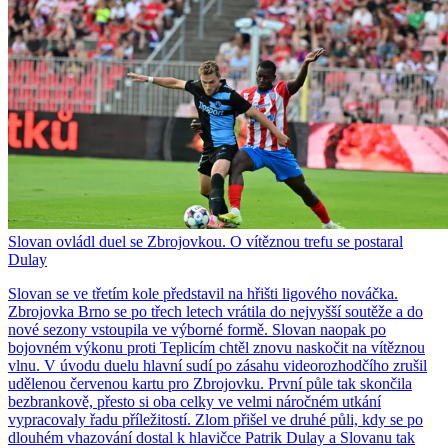
Slovan ovládl duel se Zbrojovkou. O vítěznou trefu se postaral
Dulay
Slovan se ve třetím kole představil na hřišti ligového nováčka.
Zbrojovka Brno se po třech letech vrátila do nejvyšší soutěže a do
nové sezony vstoupila ve výborné formě. Slovan naopak po
bojovném výkonu proti Teplicím chtěl znovu naskočit na vítěznou
vlnu. V úvodu duelu hlavní sudí po zásahu videorozhodčího zrušil
udělenou červenou kartu pro Zbrojovku. První půle tak skončila
bezbrankově, přesto si oba celky ve velmi náročném utkání
vypracovaly řadu příležitostí. Zlom přišel ve druhé půli, kdy se po
dlouhém vhazování dostal k hlavičce Patrik Dulay a Slovanu tak