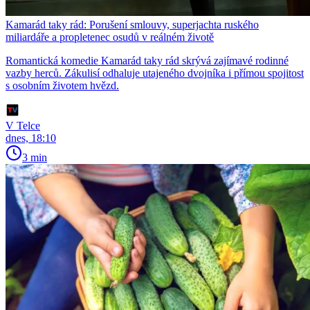
Kamarád taky rád: Porušení smlouvy, superjachta ruského
miliardáře a propletenec osudů v reálném životě
Romantická komedie Kamarád taky rád skrývá zajímavé rodinné
vazby herců. Zákulisí odhaluje utajeného dvojníka i přímou spojitost
s osobním životem hvězd.
V Telce
dnes, 18:10
3 min