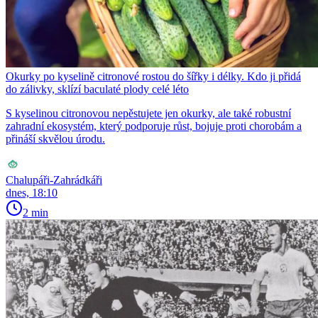
Okurky po kyselině citronové rostou do šířky i délky. Kdo ji přidá
do zálivky, sklízí baculaté plody celé léto
S kyselinou citronovou nepěstujete jen okurky, ale také robustní
zahradní ekosystém, který podporuje růst, bojuje proti chorobám a
přináší skvělou úrodu.
Chalupáři-Zahrádkáři
dnes, 18:10
2 min