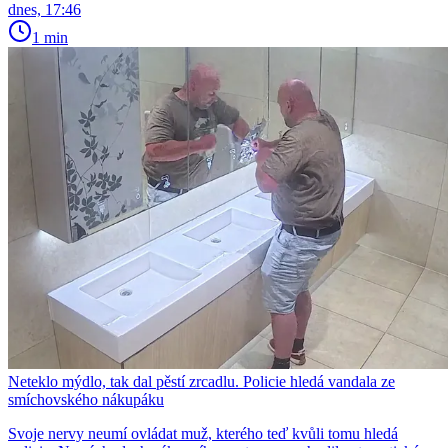
dnes, 17:46
1 min
Neteklo mýdlo, tak dal pěstí zrcadlu. Policie hledá vandala ze
smíchovského nákupáku
Svoje nervy neumí ovládat muž, kterého teď kvůli tomu hledá