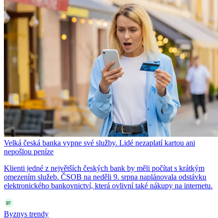
Velká česká banka vypne své služby. Lidé nezaplatí kartou ani
nepošlou peníze
Klienti jedné z největších českých bank by měli počítat s krátkým
omezením služeb. ČSOB na neděli 9. srpna naplánovala odstávku
elektronického bankovnictví, která ovlivní také nákupy na internetu.
Byznys trendy