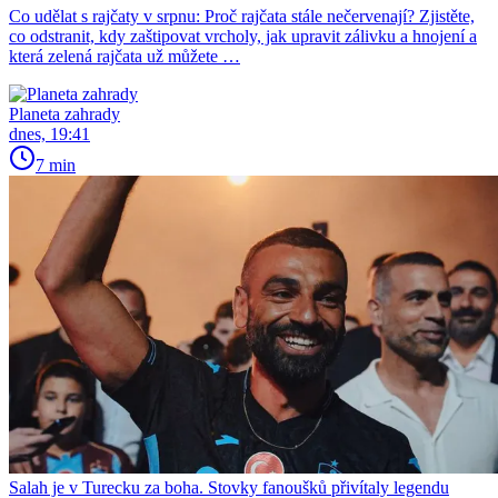
Co udělat s rajčaty v srpnu: Proč rajčata stále nečervenají? Zjistěte,
co odstranit, kdy zaštipovat vrcholy, jak upravit zálivku a hnojení a
která zelená rajčata už můžete …
Planeta zahrady
dnes, 19:41
7 min
Salah je v Turecku za boha. Stovky fanoušků přivítaly legendu