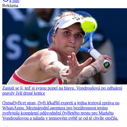
4 min
Reklama
Zastali se jí, teď si sypou popel na hlavu. Vondroušová po odhalení
pravdy čelí drsné kritice
Osmačtyřicet stran, čtyři lékařští experti a jedna textová zpráva na
WhatsAppu. Mezinárodní agentura pro bezúhonnost tenisu
zveřejnila kompletní odůvodnění čtyřletého trestu pro Markétu
Vondroušovou a nálada v tenisovém světě se od té chvíle otočila.