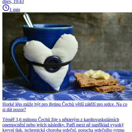
dnes, 19:43
1 min
Horké léto může být pro třetinu Čechů větší zátěží pro srdce. Na co
si dát pozor?
Téměř 3,6 milionu Čechů žije s některým z kardiovaskulárních
onemocnění nebo jejich následky. Patří mezi ně například vysoký
krevní tlak, ischemická choroba srdeční, porucha srdečního rytmu