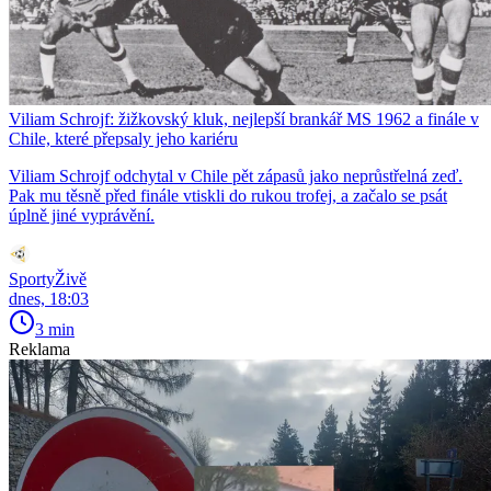
Viliam Schrojf: žižkovský kluk, nejlepší brankář MS 1962 a finále v
Chile, které přepsaly jeho kariéru
Viliam Schrojf odchytal v Chile pět zápasů jako neprůstřelná zeď.
Pak mu těsně před finále vtiskli do rukou trofej, a začalo se psát
úplně jiné vyprávění.
SportyŽivě
dnes, 18:03
3 min
Reklama