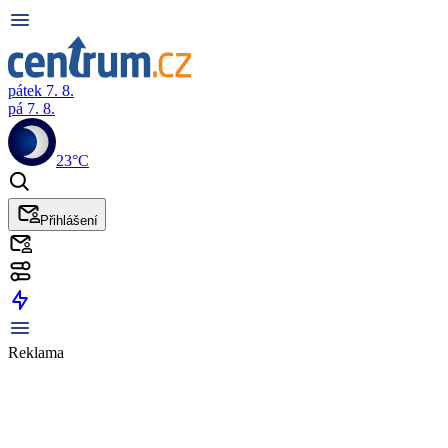
pátek 7. 8.
pá 7. 8.
23°C
Přihlášení
Reklama