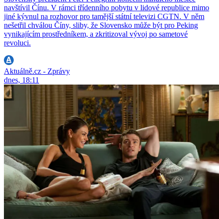
navštívil Čínu. V rámci třídenního pobytu v lidové republice mimo
jiné kývnul na rozhovor pro tamější státní televizi CGTN. V něm
nešetřil chválou Číny, sliby, že Slovensko může být pro Peking
vynikajícím prostředníkem, a zkritizoval vývoj po sametové
revoluci.
Aktuálně.cz - Zprávy
dnes, 18:11