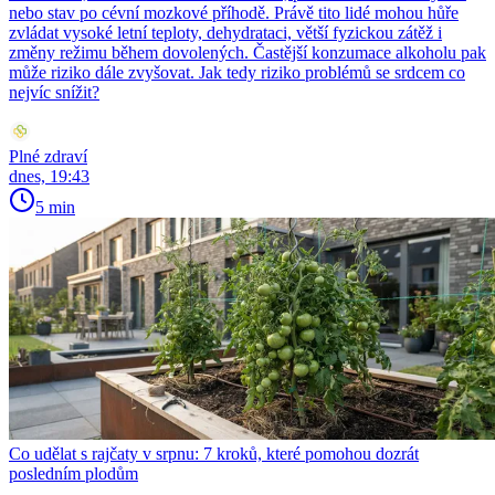
nebo stav po cévní mozkové příhodě. Právě tito lidé mohou hůře
zvládat vysoké letní teploty, dehydrataci, větší fyzickou zátěž i
změny režimu během dovolených. Častější konzumace alkoholu pak
může riziko dále zvyšovat. Jak tedy riziko problémů se srdcem co
nejvíc snížit?
Plné zdraví
dnes, 19:43
5 min
Co udělat s rajčaty v srpnu: 7 kroků, které pomohou dozrát
posledním plodům