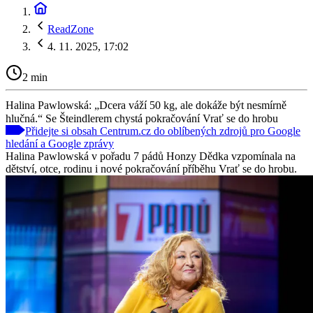
ReadZone
4. 11. 2025, 17:02
2 min
Halina Pawlowská: „Dcera váží 50 kg, ale dokáže být nesmírně
hlučná.“ Se Šteindlerem chystá pokračování Vrať se do hrobu
Přidejte si obsah Centrum.cz do oblíbených zdrojů pro Google
hledání a Google zprávy
Halina Pawlowská v pořadu 7 pádů Honzy Dědka vzpomínala na
dětství, otce, rodinu i nové pokračování příběhu Vrať se do hrobu.