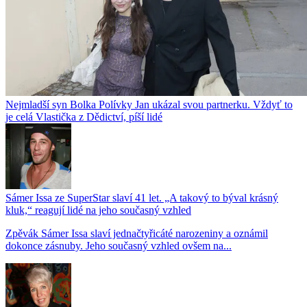
Nejmladší syn Bolka Polívky Jan ukázal svou partnerku. Vždyť to
je celá Vlastička z Dědictví, píší lidé
Sámer Issa ze SuperStar slaví 41 let. „A takový to býval krásný
kluk,“ reagují lidé na jeho současný vzhled
Zpěvák Sámer Issa slaví jednačtyřicáté narozeniny a oznámil
dokonce zásnuby. Jeho současný vzhled ovšem na...