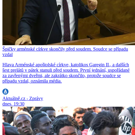
Špičky arménské církve skončily před soudem. Soudce se případu
vzdal
Hlava Arménské apoštolské církve, katolikos Garegin II., a dalších
šest prelátů v pátek stanuli před soudem. První jednání, uspořádané
za zavřenými dveřmi, ale zakrátko skončilo, protože soudce se
případu vzdal, oznámila média.
Aktuálně.cz - Zprávy
dnes, 19:30