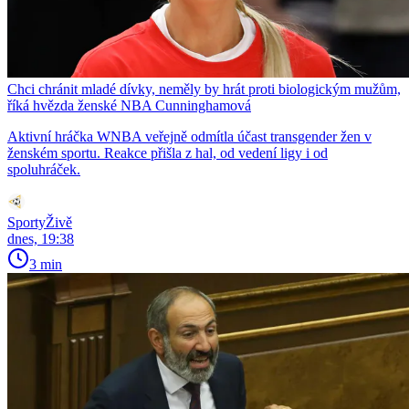
Chci chránit mladé dívky, neměly by hrát proti biologickým mužům,
říká hvězda ženské NBA Cunninghamová
Aktivní hráčka WNBA veřejně odmítla účast transgender žen v
ženském sportu. Reakce přišla z hal, od vedení ligy i od
spoluhráček.
SportyŽivě
dnes, 19:38
3 min