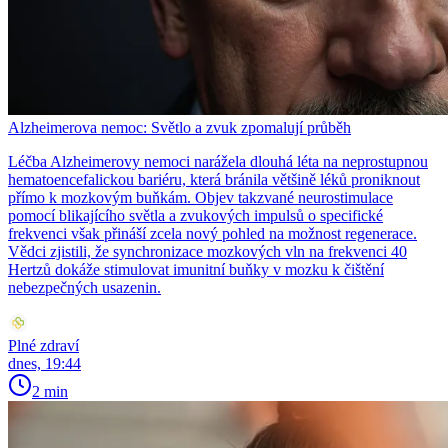
Alzheimerova nemoc: Světlo a zvuk zpomalují průběh
Léčba Alzheimerovy nemoci narážela dlouhá léta na neprostupnou
hematoencefalickou bariéru, která bránila většině léků proniknout
přímo k mozkovým buňkám. Objev takzvané neurostimulace
pomocí blikajícího světla a zvukových impulsů o specifické
frekvenci však přináší zcela nový pohled na možnost regenerace.
Vědci zjistili, že synchronizace mozkových vln na frekvenci 40
Hertzů dokáže stimulovat imunitní buňky v mozku k čištění
nebezpečných usazenin.
Plné zdraví
dnes, 19:44
2 min