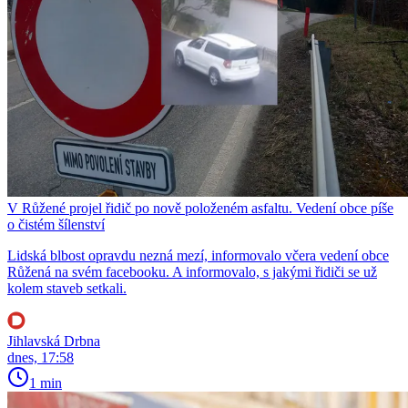
V Růžené projel řidič po nově položeném asfaltu. Vedení obce píše
o čistém šílenství
Lidská blbost opravdu nezná mezí, informovalo včera vedení obce
Růžená na svém facebooku. A informovalo, s jakými řidiči se už
kolem staveb setkali.
Jihlavská Drbna
dnes, 17:58
1 min