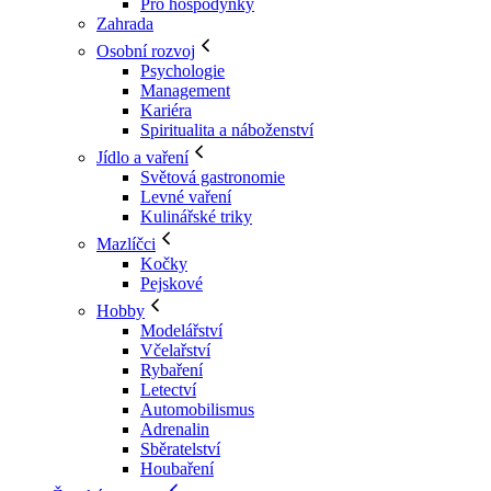
Pro hospodyňky
Zahrada
Osobní rozvoj
Psychologie
Management
Kariéra
Spiritualita a náboženství
Jídlo a vaření
Světová gastronomie
Levné vaření
Kulinářské triky
Mazlíčci
Kočky
Pejskové
Hobby
Modelářství
Včelařství
Rybaření
Letectví
Automobilismus
Adrenalin
Sběratelství
Houbaření