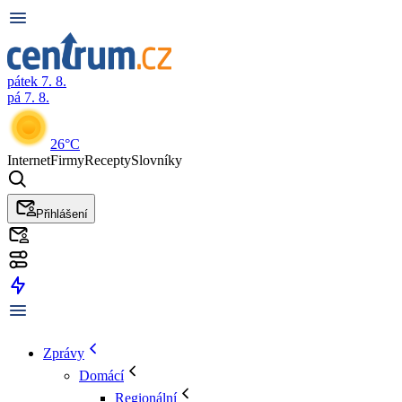
pátek 7. 8.
pá 7. 8.
26°C
Internet
Firmy
Recepty
Slovníky
Přihlášení
Zprávy
Domácí
Regionální