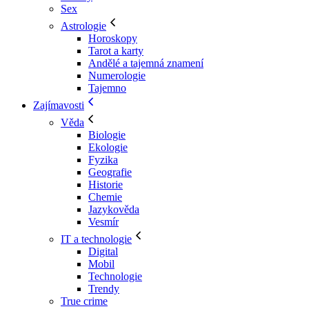
Sex
Astrologie
Horoskopy
Tarot a karty
Andělé a tajemná znamení
Numerologie
Tajemno
Zajímavosti
Věda
Biologie
Ekologie
Fyzika
Geografie
Historie
Chemie
Jazykověda
Vesmír
IT a technologie
Digital
Mobil
Technologie
Trendy
True crime