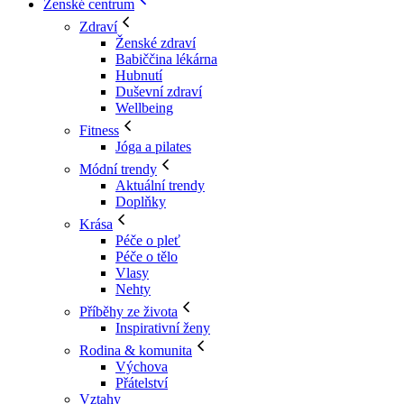
Ženské centrum
Zdraví
Ženské zdraví
Babiččina lékárna
Hubnutí
Duševní zdraví
Wellbeing
Fitness
Jóga a pilates
Módní trendy
Aktuální trendy
Doplňky
Krása
Péče o pleť
Péče o tělo
Vlasy
Nehty
Příběhy ze života
Inspirativní ženy
Rodina & komunita
Výchova
Přátelství
Vztahy