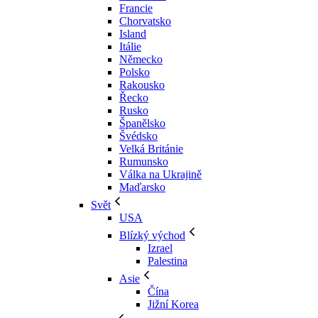
Francie
Chorvatsko
Island
Itálie
Německo
Polsko
Rakousko
Řecko
Rusko
Španělsko
Švédsko
Velká Británie
Rumunsko
Válka na Ukrajině
Maďarsko
Svět
USA
Blízký východ
Izrael
Palestina
Asie
Čína
Jižní Korea