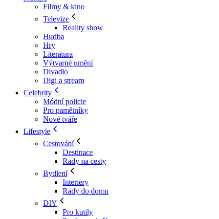
Filmy & kino
Televize
Reality show
Hudba
Hry
Literatura
Výtvarné umění
Divadlo
Digi a stream
Celebrity
Módní policie
Pro pamětníky
Nové tváře
Lifestyle
Cestování
Destinace
Rady na cesty
Bydlení
Interiery
Rady do domu
DIY
Pro kutily