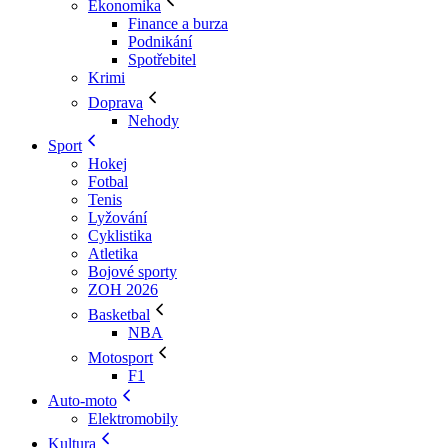
Ekonomika
Finance a burza
Podnikání
Spotřebitel
Krimi
Doprava
Nehody
Sport
Hokej
Fotbal
Tenis
Lyžování
Cyklistika
Atletika
Bojové sporty
ZOH 2026
Basketbal
NBA
Motosport
F1
Auto-moto
Elektromobily
Kultura