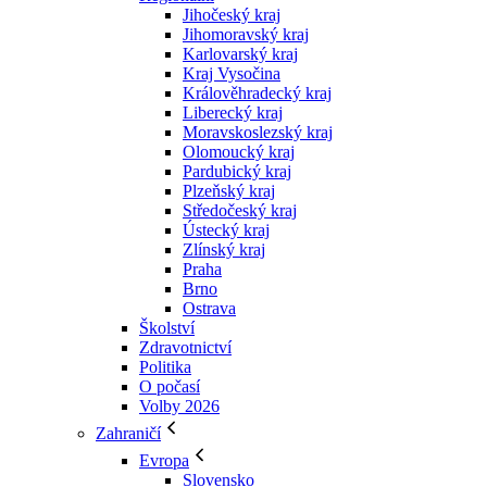
Jihočeský kraj
Jihomoravský kraj
Karlovarský kraj
Kraj Vysočina
Králověhradecký kraj
Liberecký kraj
Moravskoslezský kraj
Olomoucký kraj
Pardubický kraj
Plzeňský kraj
Středočeský kraj
Ústecký kraj
Zlínský kraj
Praha
Brno
Ostrava
Školství
Zdravotnictví
Politika
O počasí
Volby 2026
Zahraničí
Evropa
Slovensko