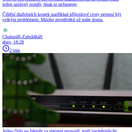
jeden správný poměr, jinak to nefunguje
Čištění dlažebních kostek například příjezdové cesty nemusí být
velkým problémem. Mnoho prostředků už máte doma.
Chalupáři-Zahrádkáři
dnes, 18:28
2 min
Jedno číslo na faktuře za internet prozradí, jestli (ne)přeplácíte.