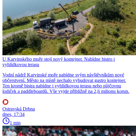
U Karvinského moře stojí nový kontejner. Nabídne bistro i
vyhlídkovou terasu
Vodní nádrž Karvinské moře nabídne svým návštěvníkům nové
občerstvení. Město na místě nechalo vybudovat gastro kontejner.
Ten kromě bistra nabídne i vyhlídkovou terasu nebo půjčovnu
lodiček a paddleboardů. Vše vyjde přibližně na 2,6 milionu korun.
Ostravská Drbna
dnes, 17:34
1 min