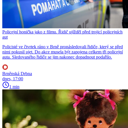
Policejní honička jako z filmu. Řidič ujížděl před trojicí policejních
aut
Policisté ve čtvrtek ráno v Brně pronásledovali řidiče, který se před
nimi pokusil ujet. Do akce musela být zapojena celkem tři policejní
auta. Sledovaného řidiče se jim nakonec dopadnout podařilo.
Brněnská Drbna
dnes, 17:00
1 min