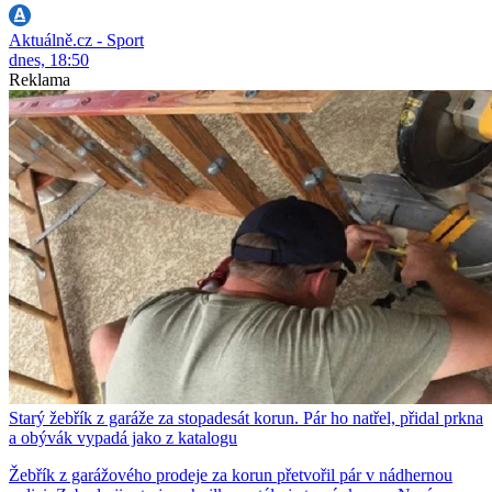
Aktuálně.cz - Sport
dnes, 18:50
Reklama
Starý žebřík z garáže za stopadesát korun. Pár ho natřel, přidal prkna
a obývák vypadá jako z katalogu
Žebřík z garážového prodeje za korun přetvořil pár v nádhernou