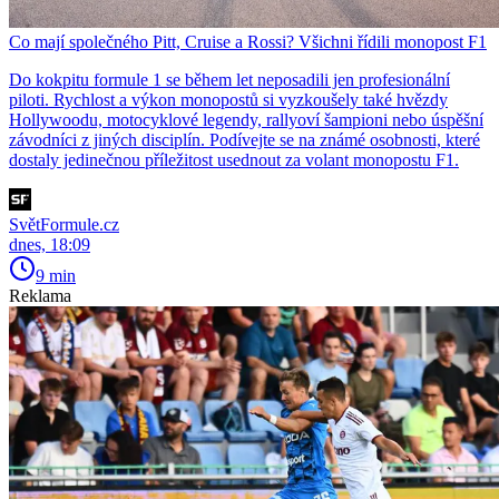
Co mají společného Pitt, Cruise a Rossi? Všichni řídili monopost F1
Do kokpitu formule 1 se během let neposadili jen profesionální
piloti. Rychlost a výkon monopostů si vyzkoušely také hvězdy
Hollywoodu, motocyklové legendy, rallyoví šampioni nebo úspěšní
závodníci z jiných disciplín. Podívejte se na známé osobnosti, které
dostaly jedinečnou příležitost usednout za volant monopostu F1.
SvětFormule.cz
dnes, 18:09
9 min
Reklama