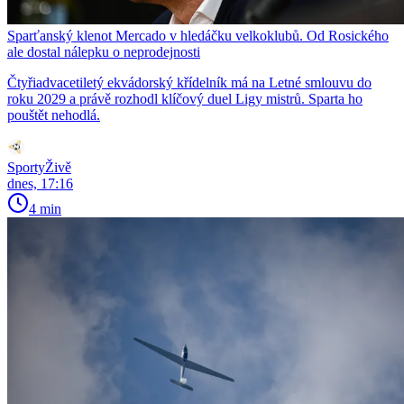
Sparťanský klenot Mercado v hledáčku velkoklubů. Od Rosického
ale dostal nálepku o neprodejnosti
Čtyřiadvacetiletý ekvádorský křídelník má na Letné smlouvu do
roku 2029 a právě rozhodl klíčový duel Ligy mistrů. Sparta ho
pouštět nehodlá.
SportyŽivě
dnes, 17:16
4 min