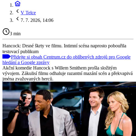
V Telce
7. 7. 2026, 14:06
3 min
Hancock: Drsné škrty ve filmu. Intimní scéna naprosto pobouřila
testovací publikum
Přidejte si obsah Centrum.cz do oblíbených zdrojů pro Google
hledání a Google zprávy
Akční komedie Hancock s Willem Smithem prošla složitým
vývojem. Zákulisí filmu odhaluje razantní mazání scén a překvapivá
jména zvažovaných herců.