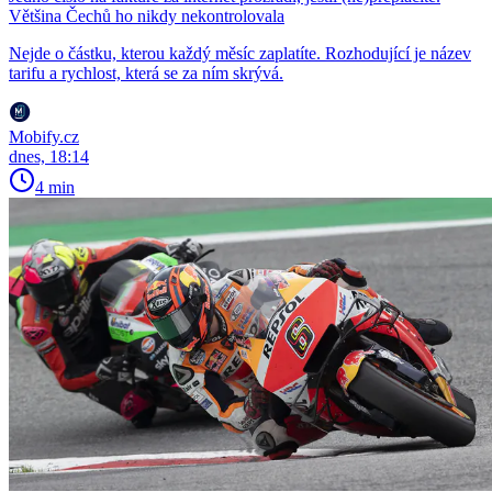
Většina Čechů ho nikdy nekontrolovala
Nejde o částku, kterou každý měsíc zaplatíte. Rozhodující je název
tarifu a rychlost, která se za ním skrývá.
Mobify.cz
dnes, 18:14
4 min