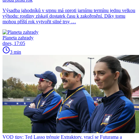
Výsadba jahodníků v srpnu má oproti jarnímu termínu jednu velkou
výhodu: rostliny získají dostatek času k zakořenění. Díky tomu
mohou příští rok vytvořit silné trsy …
Planeta zahrady
dnes, 17:05
3 min
VOD tipy: Ted Lasso trénuje Extraktory, vrací se Futurama a