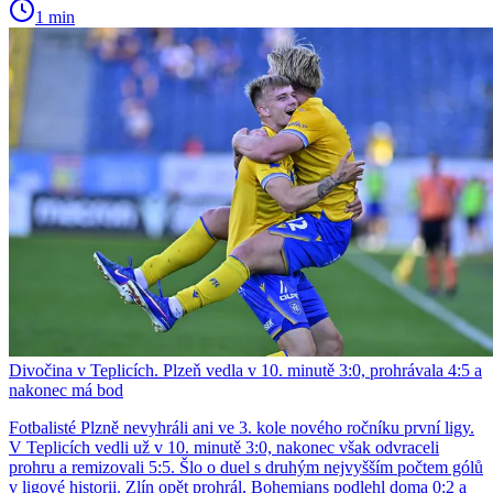
1 min
Divočina v Teplicích. Plzeň vedla v 10. minutě 3:0, prohrávala 4:5 a
nakonec má bod
Fotbalisté Plzně nevyhráli ani ve 3. kole nového ročníku první ligy.
V Teplicích vedli už v 10. minutě 3:0, nakonec však odvraceli
prohru a remizovali 5:5. Šlo o duel s druhým nejvyšším počtem gólů
v ligové historii. Zlín opět prohrál, Bohemians podlehl doma 0:2 a