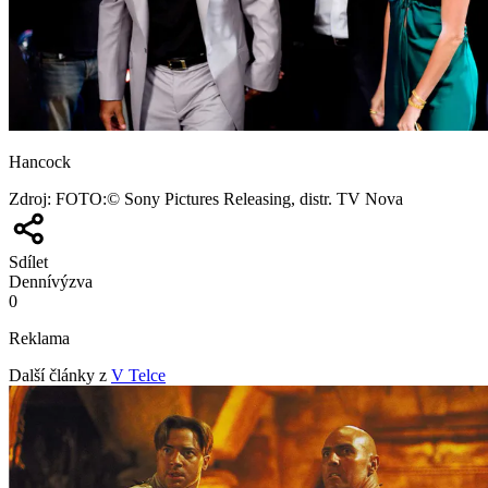
Hancock
Zdroj
:
FOTO:© Sony Pictures Releasing, distr. TV Nova
Sdílet
Denní
výzva
0
Reklama
Další články z
V Telce