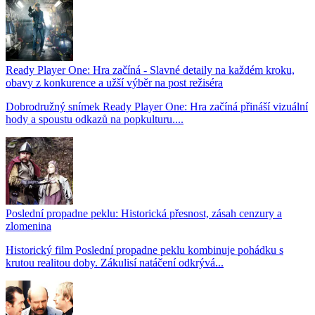
Ready Player One: Hra začíná - Slavné detaily na každém kroku,
obavy z konkurence a užší výběr na post režiséra
Dobrodružný snímek Ready Player One: Hra začíná přináší vizuální
hody a spoustu odkazů na popkulturu....
Poslední propadne peklu: Historická přesnost, zásah cenzury a
zlomenina
Historický film Poslední propadne peklu kombinuje pohádku s
krutou realitou doby. Zákulisí natáčení odkrývá...