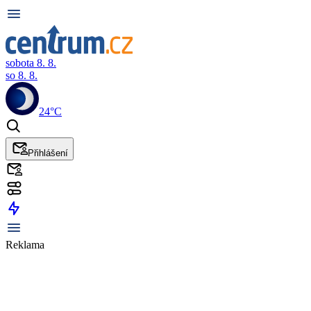
sobota 8. 8.
so 8. 8.
24°C
Přihlášení
Reklama