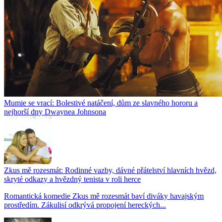
Mumie se vrací: Bolestivé natáčení, dům ze slavného hororu a
nejhorší dny Dwaynea Johnsona
Zkus mě rozesmát: Rodinné vazby, dávné přátelství hlavních hvězd,
skryté odkazy a hvězdný tenista v roli herce
Romantická komedie Zkus mě rozesmát baví diváky havajským
prostředím. Zákulisí odkrývá propojení hereckých...