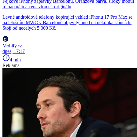
Fejkové iPhony zaplavily Barcelonu. Oranžová barva, široký modul
fotoaparátů a cena zlomek originálu
Levné androidové telefony kopírující vzhled iPhonu 17 Pro Max se
na letošním MWC v Barceloně objevily hned na několika stáncích.
Stojí od necelých 5 000 Kč.
Mobify.cz
dnes, 17:17
4 min
Reklama