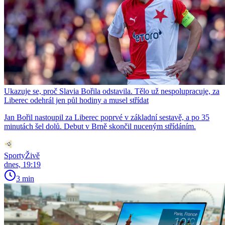
Ukazuje se, proč Slavia Bořila odstavila. Tělo už nespolupracuje, za
Liberec odehrál jen půl hodiny a musel střídat
Jan Bořil nastoupil za Liberec poprvé v základní sestavě, a po 35
minutách šel dolů. Debut v Brně skončil nuceným střídáním.
SportyŽivě
dnes, 19:19
3 min