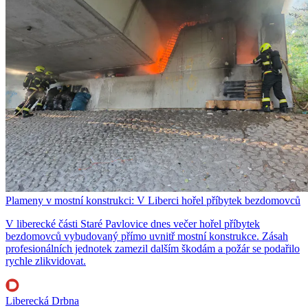
Plameny v mostní konstrukci: V Liberci hořel příbytek bezdomovců
V liberecké části Staré Pavlovice dnes večer hořel příbytek
bezdomovců vybudovaný přímo uvnitř mostní konstrukce. Zásah
profesionálních jednotek zamezil dalším škodám a požár se podařilo
rychle zlikvidovat.
Liberecká Drbna