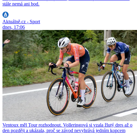
stále nemá ani bod.
Aktuálně.cz - Sport
dnes, 17:06
Ventoux měl Tour rozhodnout. Volleringová si vzala žlutý dres až o
den později a ukázala, proč se závod nevyhrává jedním kopcem