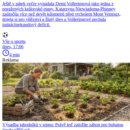
Ještě v pátek večer vypadala Demi Volleringová jako jedna z
poražených královské etapy. Katarzyna Niewiadoma-Phinney
zaútočila více než devět kilometrů před vrcholem Mont Ventoux,
dojela si pro vítězství a žlutý dres a Volleringové nechala
patnáctisekundový deficit.
Vše o sportu
dnes, 17:06
4 min
Reklama
Výsadba jahodníků v srpnu: Právě teď založíte záhon pro bohatou
úrodu příští rok