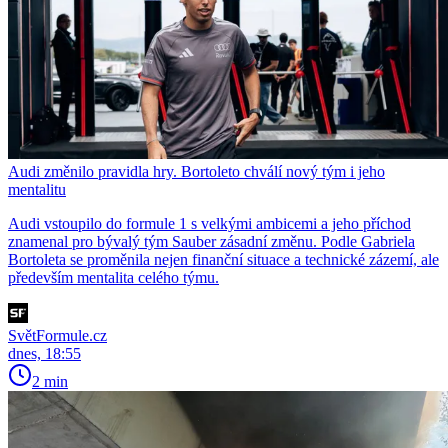
Audi změnilo pravidla hry. Bortoleto chválí nový tým i jeho
mentalitu
Audi vstoupilo do formule 1 s velkými ambicemi a jeho příchod
znamenal pro bývalý tým Sauber zásadní změnu. Podle Gabriela
Bortoleta se proměnila nejen finanční situace a technické zázemí, ale
především mentalita celého týmu.
SvětFormule.cz
dnes, 18:55
2 min