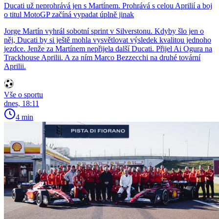
Ducati už neprohrává jen s Martínem. Prohrává s celou Aprilií a boj
o titul MotoGP začíná vypadat úplně jinak
Jorge Martín vyhrál sobotní sprint v Silverstonu. Kdyby šlo jen o
něj, Ducati by si ještě mohla vysvětlovat výsledek kvalitou jednoho
jezdce. Jenže za Martínem nepřijela další Ducati. Přijel Ai Ogura na
Trackhouse Aprilii. A za ním Marco Bezzecchi na druhé tovární
Aprilii.
Vše o sportu
dnes, 18:11
4 min