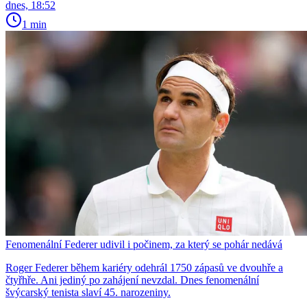
dnes, 18:52
1 min
Fenomenální Federer udivil i počinem, za který se pohár nedává
Roger Federer během kariéry odehrál 1750 zápasů ve dvouhře a
čtyřhře. Ani jediný po zahájení nevzdal. Dnes fenomenální
švýcarský tenista slaví 45. narozeniny.