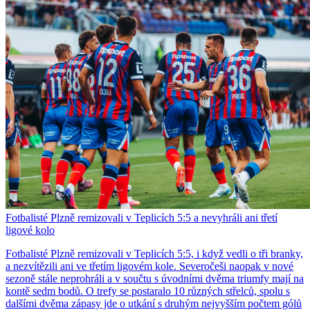
Fotbalisté Plzně remizovali v Teplicích 5:5 a nevyhráli ani třetí
ligové kolo
Fotbalisté Plzně remizovali v Teplicích 5:5, i když vedli o tři branky,
a nezvítězili ani ve třetím ligovém kole. Severočeši naopak v nové
sezoně stále neprohráli a v součtu s úvodními dvěma triumfy mají na
kontě sedm bodů. O trefy se postaralo 10 různých střelců, spolu s
dalšími dvěma zápasy jde o utkání s druhým nejvyšším počtem gólů