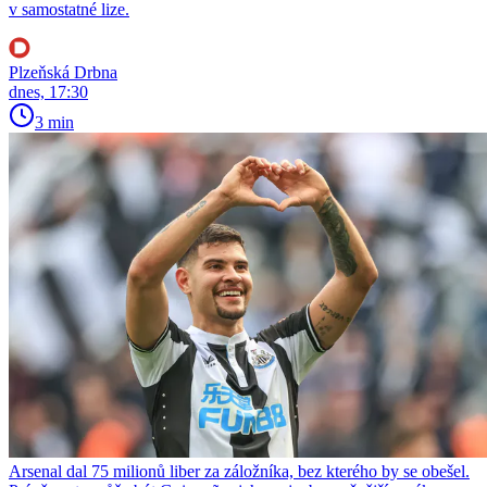
v samostatné lize.
Plzeňská Drbna
dnes, 17:30
3 min
Arsenal dal 75 milionů liber za záložníka, bez kterého by se obešel.