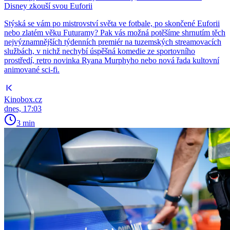
Disney zkouší svou Euforii
Stýská se vám po mistrovství světa ve fotbale, po skončené Euforii
nebo zlatém věku Futuramy? Pak vás možná potěšíme shrnutím těch
nejvýznamnějších týdenních premiér na tuzemských streamovacích
službách, v nichž nechybí úspěšná komedie ze sportovního
prostředí, retro novinka Ryana Murphyho nebo nová řada kultovní
animované sci-fi.
Kinobox.cz
dnes, 17:03
3 min