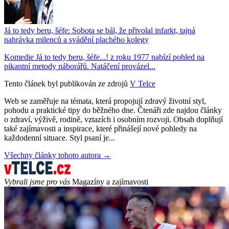
Já to tedy beru, šéfe: Sobota se bál, že přivolal infarkt, tajná
nahrávka milenců a svádění plachého kolegy
Komedie Já to tedy beru, šéfe...! z roku 1977 nabízí pohled na
pikantní metody náborářů. Natáčení provázel...
Tento článek byl publikován ze zdrojů
V Telce
Web se zaměřuje na témata, která propojují zdravý životní styl,
pohodu a praktické tipy do běžného dne. Čtenáři zde najdou články
o zdraví, výživě, rodině, vztazích i osobním rozvoji. Obsah doplňují
také zajímavosti a inspirace, které přinášejí nové pohledy na
každodenní situace. Styl psaní je...
Všechny články tohoto autora →
Vybrali jsme pro vás
Magazíny a zajímavosti