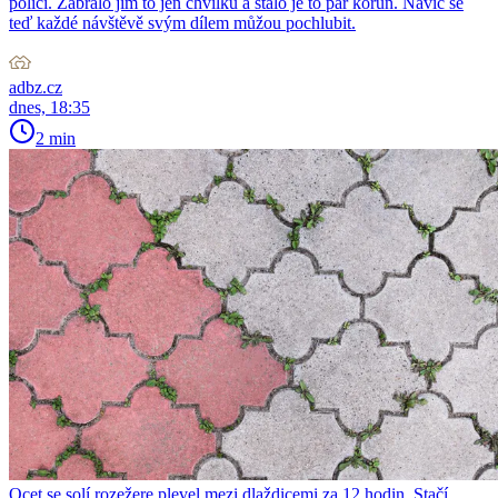
polici. Zabralo jim to jen chvilku a stálo je to pár korun. Navíc se
teď každé návštěvě svým dílem můžou pochlubit.
adbz.cz
dnes, 18:35
2 min
Ocet se solí rozežere plevel mezi dlaždicemi za 12 hodin. Stačí