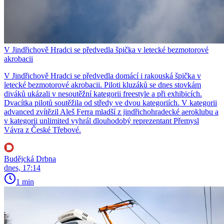
V Jindřichově Hradci se předvedla špička v letecké bezmotorové
akrobacii
V Jindřichově Hradci se předvedla domácí i rakouská špička v
letecké bezmotorové akrobacii. Piloti kluzáků se dnes stovkám
diváků ukázali v nesoutěžní kategorii freestyle a při exhibicích.
Dvacítka pilotů soutěžila od středy ve dvou kategoriích. V kategorii
advanced zvítězil Aleš Ferra mladší z jindřichohradecké aeroklubu a
v kategorii unlimited vyhrál dlouhodobý reprezentant Přemysl
Vávra z České Třebové.
Budějcká Drbna
dnes, 17:14
1 min