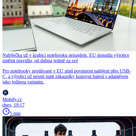
Nabíječku už v krabici notebooku nenajdete. EU donutila výrobce
změnit pravidla, od dubna jedině za své
Pro notebooky prodávané v EU platí povinnost nabíjení přes USB-
C, a výrobci už nesmí nutit zákazníky kupovat balení s adaptérem
jako jedinou variantu.
Mobify.cz
dnes, 19:17
5 min