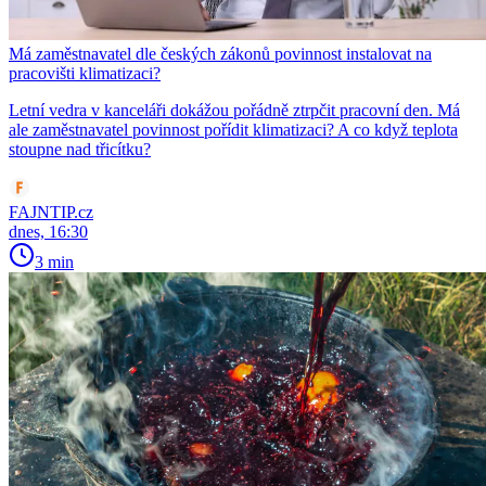
Má zaměstnavatel dle českých zákonů povinnost instalovat na
pracovišti klimatizaci?
Letní vedra v kanceláři dokážou pořádně ztrpčit pracovní den. Má
ale zaměstnavatel povinnost pořídit klimatizaci? A co když teplota
stoupne nad třicítku?
FAJNTIP.cz
dnes, 16:30
3 min