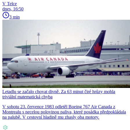
V Telce
dnes, 16:50
3 min
Letadlu se začalo chovat divně. Za 63 minut čiré hrůzy mohla
triviální matematická chyba
V sobotu 23. července 1983 odletěl Boeing 767 Air Canada z
Montrealu s necelou polovinou paliva, které posádka předpokládala
na palubě. V cestovní hladině mu zhasly oba motory.