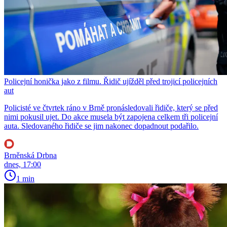
Policejní honička jako z filmu. Řidič ujížděl před trojicí policejních
aut
Policisté ve čtvrtek ráno v Brně pronásledovali řidiče, který se před
nimi pokusil ujet. Do akce musela být zapojena celkem tři policejní
auta. Sledovaného řidiče se jim nakonec dopadnout podařilo.
Brněnská Drbna
dnes, 17:00
1 min