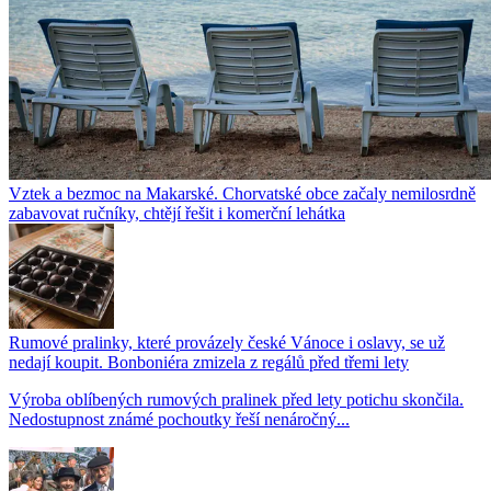
Vztek a bezmoc na Makarské. Chorvatské obce začaly nemilosrdně
zabavovat ručníky, chtějí řešit i komerční lehátka
Rumové pralinky, které provázely české Vánoce i oslavy, se už
nedají koupit. Bonboniéra zmizela z regálů před třemi lety
Výroba oblíbených rumových pralinek před lety potichu skončila.
Nedostupnost známé pochoutky řeší nenáročný...