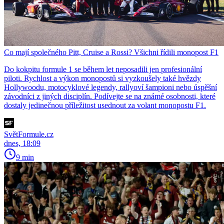
Co mají společného Pitt, Cruise a Rossi? Všichni řídili monopost F1
Do kokpitu formule 1 se během let neposadili jen profesionální
piloti. Rychlost a výkon monopostů si vyzkoušely také hvězdy
Hollywoodu, motocyklové legendy, rallyoví šampioni nebo úspěšní
závodníci z jiných disciplín. Podívejte se na známé osobnosti, které
dostaly jedinečnou příležitost usednout za volant monopostu F1.
SvětFormule.cz
dnes, 18:09
9 min