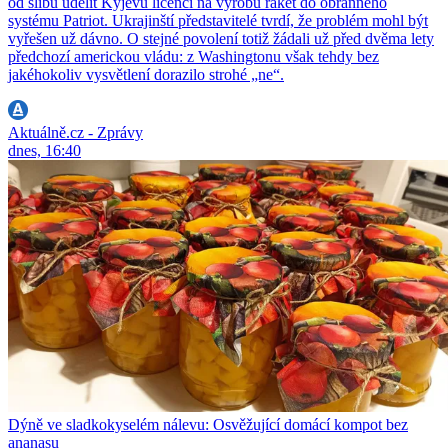
od slibu udělit Kyjevu licenci na výrobu raket do obranného
systému Patriot. Ukrajinští představitelé tvrdí, že problém mohl být
vyřešen už dávno. O stejné povolení totiž žádali už před dvěma lety
předchozí americkou vládu: z Washingtonu však tehdy bez
jakéhokoliv vysvětlení dorazilo strohé „ne“.
Aktuálně.cz - Zprávy
dnes, 16:40
Dýně ve sladkokyselém nálevu: Osvěžující domácí kompot bez
ananasu