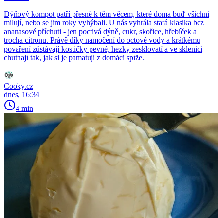
Dýňový kompot patří přesně k těm věcem, které doma buď všichni
milují, nebo se jim roky vyhýbali. U nás vyhrála stará klasika bez
ananasové příchuti - jen poctivá dýně, cukr, skořice, hřebíček a
trocha citronu. Právě díky namočení do octové vody a krátkému
povaření zůstávají kostičky pevné, hezky zesklovatí a ve sklenici
chutnají tak, jak si je pamatuji z domácí spíže.
Cooky.cz
dnes, 16:34
4 min