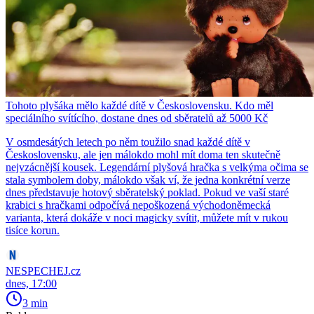
Tohoto plyšáka mělo každé dítě v Československu. Kdo měl
speciálního svítícího, dostane dnes od sběratelů až 5000 Kč
V osmdesátých letech po něm toužilo snad každé dítě v
Československu, ale jen málokdo mohl mít doma ten skutečně
nejvzácnější kousek. Legendární plyšová hračka s velkýma očima se
stala symbolem doby, málokdo však ví, že jedna konkrétní verze
dnes představuje hotový sběratelský poklad. Pokud ve vaší staré
krabici s hračkami odpočívá nepoškozená východoněmecká
varianta, která dokáže v noci magicky svítit, můžete mít v rukou
tisíce korun.
NESPECHEJ.cz
dnes, 17:00
3 min