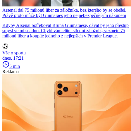
Arsenal dal 75 milionů liber za záložníka, bez kterého by se obešel.
Právě proto může být Guimarães jeho nejnebezpečnějším nákupem
Kdyby Arsenal potřeboval Bruna Guimarãese, dával by jeho přestup
smysl velmi snadno. Chybí vám elitní střední záložník, vezmete 75
milionů liber a koupíte jednoho z nejlepších v Premier League.
Vše o sportu
dnes, 17:21
5 min
Reklama