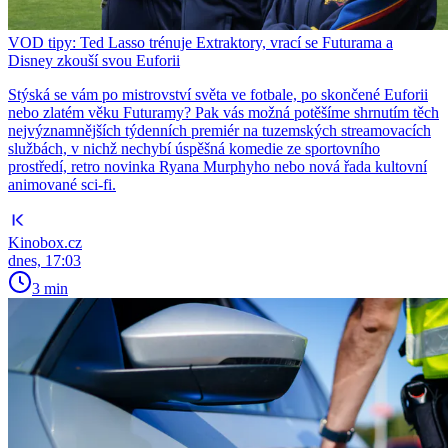
VOD tipy: Ted Lasso trénuje Extraktory, vrací se Futurama a
Disney zkouší svou Euforii
Stýská se vám po mistrovství světa ve fotbale, po skončené Euforii
nebo zlatém věku Futuramy? Pak vás možná potěšíme shrnutím těch
nejvýznamnějších týdenních premiér na tuzemských streamovacích
službách, v nichž nechybí úspěšná komedie ze sportovního
prostředí, retro novinka Ryana Murphyho nebo nová řada kultovní
animované sci-fi.
Kinobox.cz
dnes, 17:03
3 min