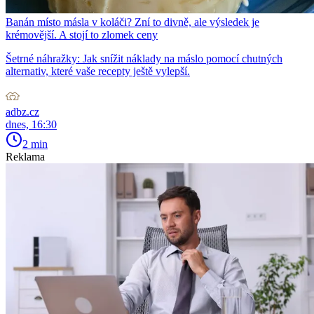
Banán místo másla v koláči? Zní to divně, ale výsledek je
krémovější. A stojí to zlomek ceny
Šetrné náhražky: Jak snížit náklady na máslo pomocí chutných
alternativ, které vaše recepty ještě vylepší.
adbz.cz
dnes, 16:30
2 min
Reklama