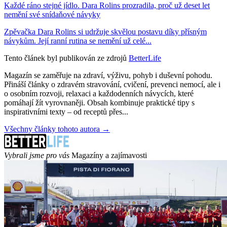
Každé ráno stejné jídlo. Dara Rolins prozradila, proč už deset let
nemění své snídaňové návyky
Zpěvačka Dara Rolins si udržuje skvělou postavu díky přísným
návykům. Její ranní rutina se nemění už celé...
Tento článek byl publikován ze zdrojů
BetterLife
Magazín se zaměřuje na zdraví, výživu, pohyb i duševní pohodu.
Přináší články o zdravém stravování, cvičení, prevenci nemocí, ale i
o osobním rozvoji, relaxaci a každodenních návycích, které
pomáhají žít vyrovnaněji. Obsah kombinuje praktické tipy s
inspirativními texty – od receptů přes...
Všechny články tohoto autora →
Vybrali jsme pro vás
Magazíny a zajímavosti