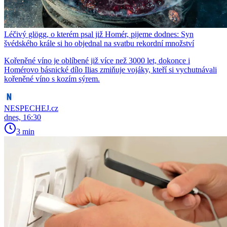
Léčivý glögg, o kterém psal již Homér, pijeme dodnes: Syn
švédského krále si ho objednal na svatbu rekordní množství
Kořeněné víno je oblíbené již více než 3000 let, dokonce i
Homérovo básnické dílo Ilias zmiňuje vojáky, kteří si vychutnávali
kořeněné víno s kozím sýrem.
NESPECHEJ.cz
dnes, 16:30
3 min