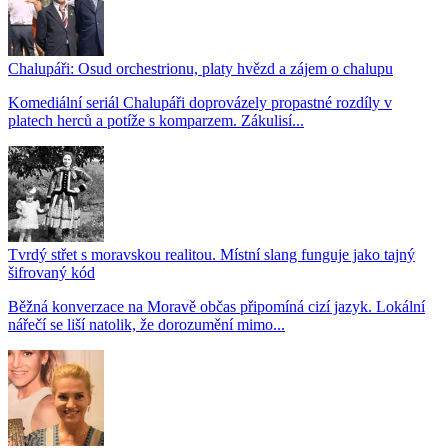
Chalupáři: Osud orchestrionu, platy hvězd a zájem o chalupu
Komediální seriál Chalupáři doprovázely propastné rozdíly v
platech herců a potíže s komparzem. Zákulisí...
Tvrdý střet s moravskou realitou. Místní slang funguje jako tajný
šifrovaný kód
Běžná konverzace na Moravě občas připomíná cizí jazyk. Lokální
nářečí se liší natolik, že dorozumění mimo...