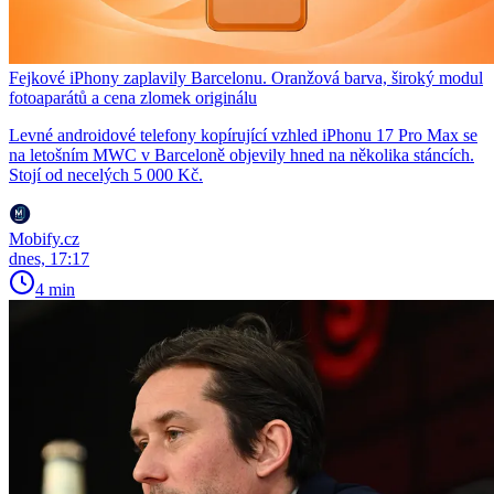
Fejkové iPhony zaplavily Barcelonu. Oranžová barva, široký modul
fotoaparátů a cena zlomek originálu
Levné androidové telefony kopírující vzhled iPhonu 17 Pro Max se
na letošním MWC v Barceloně objevily hned na několika stáncích.
Stojí od necelých 5 000 Kč.
Mobify.cz
dnes, 17:17
4 min