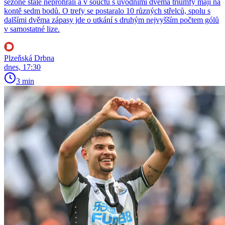
sezoně stále neprohráli a v součtu s úvodními dvěma triumfy mají na
kontě sedm bodů. O trefy se postaralo 10 různých střelců, spolu s
dalšími dvěma zápasy jde o utkání s druhým nejvyšším počtem gólů
v samostatné lize.
Plzeňská Drbna
dnes, 17:30
3 min