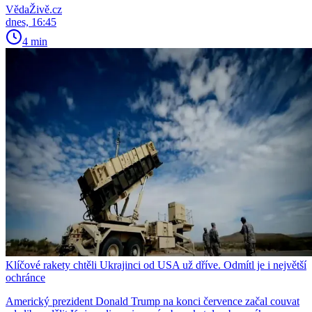
VědaŽivě.cz
dnes, 16:45
4 min
Klíčové rakety chtěli Ukrajinci od USA už dříve. Odmítl je i největší
ochránce
Americký prezident Donald Trump na konci července začal couvat