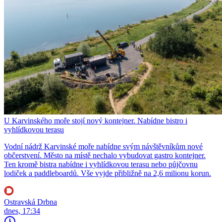
U Karvinského moře stojí nový kontejner. Nabídne bistro i
vyhlídkovou terasu
Vodní nádrž Karvinské moře nabídne svým návštěvníkům nové
občerstvení. Město na místě nechalo vybudovat gastro kontejner.
Ten kromě bistra nabídne i vyhlídkovou terasu nebo půjčovnu
lodiček a paddleboardů. Vše vyjde přibližně na 2,6 milionu korun.
Ostravská Drbna
dnes, 17:34