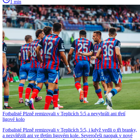
1 min
Fotbalisté Plzně remizovali v Teplicích 5:5 a nevyhráli ani třetí
ligové kolo
Fotbalisté Plzně remizovali v Teplicích 5:5, i když vedli o tři branky,
a nezvítězili ani ve třetím ligovém kole. Severočeši naopak v nové