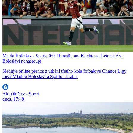
Mladá Boleslav - Sparta 0:0. Haraslín ani Kuchta za Letenské v
Boleslavi nenastoupí
Sledujte online přenos z utkání třetího kola fotbalové Chance Ligy
mezi Mladou Boleslaví a Spartou Praha.
Aktuálně.cz - Sport
dnes, 17:48