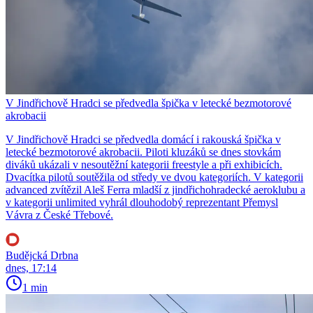
V Jindřichově Hradci se předvedla špička v letecké bezmotorové
akrobacii
V Jindřichově Hradci se předvedla domácí i rakouská špička v
letecké bezmotorové akrobacii. Piloti kluzáků se dnes stovkám
diváků ukázali v nesoutěžní kategorii freestyle a při exhibicích.
Dvacítka pilotů soutěžila od středy ve dvou kategoriích. V kategorii
advanced zvítězil Aleš Ferra mladší z jindřichohradecké aeroklubu a
v kategorii unlimited vyhrál dlouhodobý reprezentant Přemysl
Vávra z České Třebové.
Budějcká Drbna
dnes, 17:14
1 min