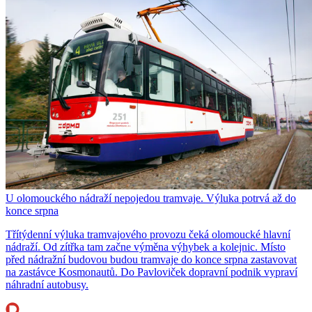
U olomouckého nádraží nepojedou tramvaje. Výluka potrvá až do
konce srpna
Třítýdenní výluka tramvajového provozu čeká olomoucké hlavní
nádraží. Od zítřka tam začne výměna výhybek a kolejnic. Místo
před nádražní budovou budou tramvaje do konce srpna zastavovat
na zastávce Kosmonautů. Do Pavloviček dopravní podnik vypraví
náhradní autobusy.