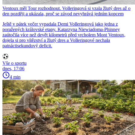
Ventoux měl Tour rozhodnout. Volleringová si vzala žlutý dres až o
den později a ukázala, proč se závod nevyhrává jedním kopcem
Ještě v pátek večer vypadala Demi Volleringová jako jedna z
poražených královské etapy. Katarzyna Niewiadoma-Phinney
zaútočila více než devět kilometrů před vrcholem Mont Ventoux,
dojela si pro vítězství a žlutý dres a Volleringové nechala
patnáctisekundový deficit.
Vše o sportu
dnes, 17:06
4 min