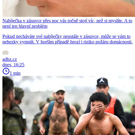
Nabíječka v zásuvce přes noc vás ročně stojí víc, než si myslíte. A to
není ten hlavní problém
Pokud necháváte své nabíječky neustále v zásuvce, může se vám to
nehezky vymstít. V horším případě hrozí i riziko požáru domácnosti.
adbz.cz
dnes, 16:25
1 min