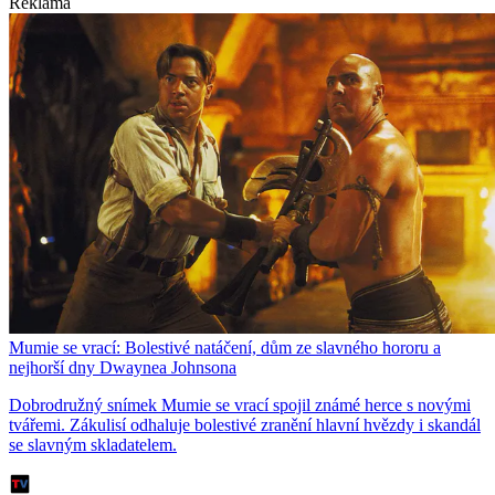
Reklama
Mumie se vrací: Bolestivé natáčení, dům ze slavného hororu a
nejhorší dny Dwaynea Johnsona
Dobrodružný snímek Mumie se vrací spojil známé herce s novými
tvářemi. Zákulisí odhaluje bolestivé zranění hlavní hvězdy i skandál
se slavným skladatelem.