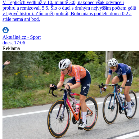
V Teplicích vedli už v 10. minutě 3:0, nakonec však odvraceli
prohru a remizovali 5:5. Šlo o duel s druhým nejvyšším počtem gólů
v ligové historii. Zlín opět prohrál, Bohemians podlehl doma 0:2 a
stále nemá ani bod.
Aktuálně.cz - Sport
dnes, 17:06
Reklama