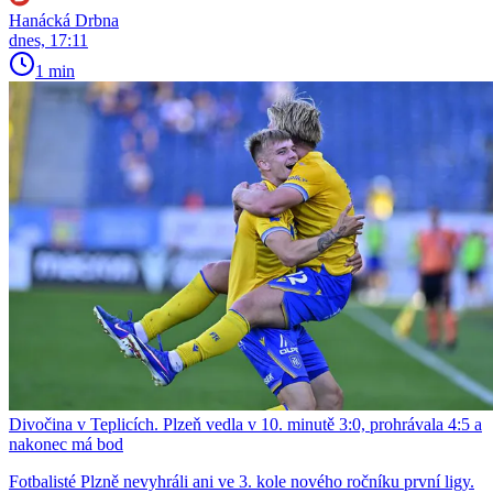
Hanácká Drbna
dnes, 17:11
1 min
Divočina v Teplicích. Plzeň vedla v 10. minutě 3:0, prohrávala 4:5 a
nakonec má bod
Fotbalisté Plzně nevyhráli ani ve 3. kole nového ročníku první ligy.