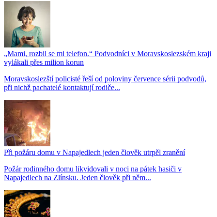
„Mami, rozbil se mi telefon.“ Podvodníci v Moravskoslezském kraji
vylákali přes milion korun
Moravskoslezští policisté řeší od poloviny července sérii podvodů,
při nichž pachatelé kontaktují rodiče...
Při požáru domu v Napajedlech jeden člověk utrpěl zranění
Požár rodinného domu likvidovali v noci na pátek hasiči v
Napajedlech na Zlínsku. Jeden člověk při něm...