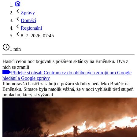
Zprávy
Domácí
Regionální
8. 7. 2026, 07:45
1 min
Hasiči celou noc bojovali s požárem skládky na Brněnsku. Dva z
nich se zranili
Přidejte si obsah Centrum.cz do oblíbených zdrojů pro Google
hledání a Google zprávy
Jihomoravští hasiči zasahují u požáru skládky nedaleko Bratčic na
Brněnsku. Situace byla natolik vážná, že v noci vyhlásili třetí stupeň
poplachu, který si vyžádal…