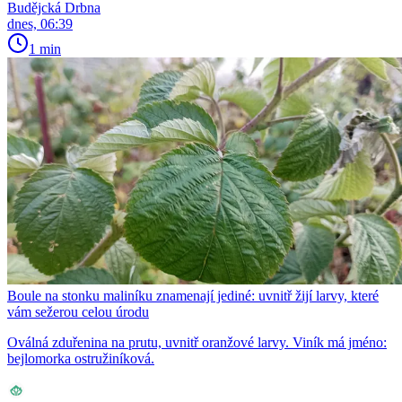
Budějcká Drbna
dnes, 06:39
1 min
Boule na stonku maliníku znamenají jediné: uvnitř žijí larvy, které
vám sežerou celou úrodu
Oválná zduřenina na prutu, uvnitř oranžové larvy. Viník má jméno:
bejlomorka ostružiníková.