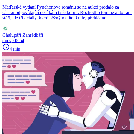
Maďarské vydání Pynchonova románu se na aukci prodalo za
částku odpovídající desítkám tisíc korun. Rozhodl o tom ne autor ani
stáří, ale tři detaily, které běžný majitel knihy přehlédne.
Chalupáři-Zahrádkáři
dnes, 06:54
4 min