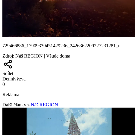
729466886_17909339451429236_2426362209227231281_n
Zdroj
:
Náš REGION | Všude doma
Sdílet
Denní
výzva
0
Reklama
Další články z
Náš REGION