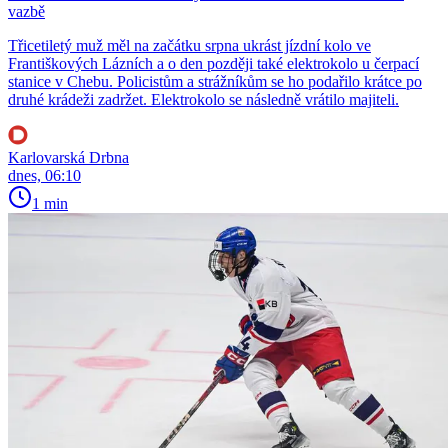
vazbě
Třicetiletý muž měl na začátku srpna ukrást jízdní kolo ve
Františkových Lázních a o den později také elektrokolo u čerpací
stanice v Chebu. Policistům a strážníkům se ho podařilo krátce po
druhé krádeži zadržet. Elektrokolo se následně vrátilo majiteli.
Karlovarská Drbna
dnes, 06:10
1 min