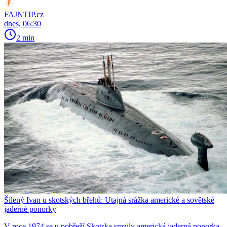
FAJNTIP.cz
dnes, 06:30
2 min
Šílený Ivan u skotských břehů: Utajná srážka americké a sovětské
jaderné ponorky
V roce 1974 se u pobřeží Skotska srazily americká jaderná ponorka