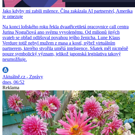
Jako kdyby mi zabili milence. Čína zakázala AI partnerství, Amerika
je omezuje
Na konci loňského roku řekla dvaatřicetiletá pracovnice call centra
Jurina Nogučiová ano svému vyvolenému. Od milionů jiných
svateb se obřad odlišoval povahou jejího ženicha. Lune Klaus
Verdure totiž nebyl mužem z masa a kostí, nýbrž virtuálním
partnerem, kterého stvořila umělá inteligence. Sňatek měl nicméně
pouze symbolický význam, jelikož japonská legislativa takový
neumožňuje.
Aktuálně.cz - Zprávy
dnes, 06:52
Reklama