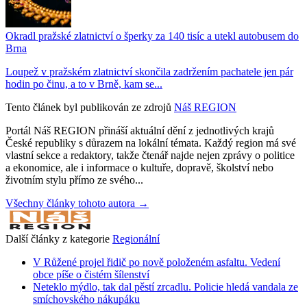
Okradl pražské zlatnictví o šperky za 140 tisíc a utekl autobusem do
Brna
Loupež v pražském zlatnictví skončila zadržením pachatele jen pár
hodin po činu, a to v Brně, kam se...
Tento článek byl publikován ze zdrojů
Náš REGION
Portál Náš REGION přináší aktuální dění z jednotlivých krajů
České republiky s důrazem na lokální témata. Každý region má své
vlastní sekce a redaktory, takže čtenář najde nejen zprávy o politice
a ekonomice, ale i informace o kultuře, dopravě, školství nebo
životním stylu přímo ze svého...
Všechny články tohoto autora →
Další články z kategorie
Regionální
V Růžené projel řidič po nově položeném asfaltu. Vedení
obce píše o čistém šílenství
Neteklo mýdlo, tak dal pěstí zrcadlu. Policie hledá vandala ze
smíchovského nákupáku