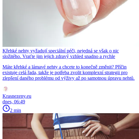
Křehké nehty vyžadují speciální péči, nejedná se však o nic
složitého. Vraťte jim jejich zdravý vzhled snadno a rychle
Máte křehké a lámavé nehty a chcete to konečně změnit? Příčin
existuje celá řada, takže je potřeba zvolit komplexní strategii pro
zlepšení daného problému od výživy až po samotnou úpravu nehtů.
Krasnezeny.eu
dnes, 06:49
2 min