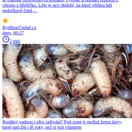
citronu a hřebíčku. Léto je sice období, na které většina lidí
nedočkavě čeká,...
BydlímeÚtulně.cz
dnes, 06:27
2 min
Rostliny vadnou i přes zalévání? Pod zemí je možná žerou larvy,
které tam žijí i tři roky, než si jich všimnete