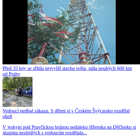
Před 35 lety se zřítila nejvyšší stavba světa, stála pouhých 600 km
od Prahy
Vedoucí nedbal zákazu. S dětmi si v Českém Švýcarsku rozdělal
oheň
V jeskyni pod Pravčickou bránou nedaleko Hřenska na Děčínsku si
skupina nezletilých s vedoucím rozdělala...