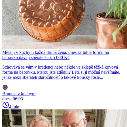
Měla ji v kuchyni každá druhá žena, dnes za tuhle formu na
bábovku dávají sběratelé až 5 000 Kč
Schovává se vám v kredenci nebo někde ve sklepě těžká kovová
forma na bábovku, kterou jste zdědili? Léta si jí možná nevšímáte,
jenže mezi sběrateli starožitností o takové kousky roste...
Bruneta v kuchyni
dnes, 06:03
4 min