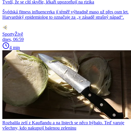
Tvrdí, že se cítí skvěle, lékaři upozorňují na rizika
Švédská fitness influencerka jí téměř výhradně maso už přes osm let.
Harvardský epidemiolog to označuje za „v zásadě strašný nápad“.
SportyŽivě
dnes, 06:59
4 min
Rozbalila zelí z Kauflandu a na listech se něco hýbalo. Teď varuje
všechny, kdo nakupují balenou zeleninu