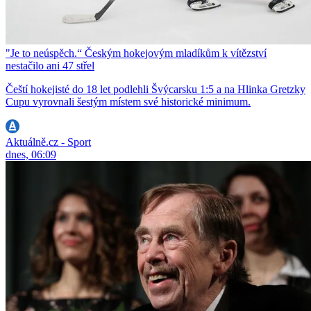
"Je to neúspěch.“ Českým hokejovým mladíkům k vítězství
nestačilo ani 47 střel
Čeští hokejisté do 18 let podlehli Švýcarsku 1:5 a na Hlinka Gretzky
Cupu vyrovnali šestým místem své historické minimum.
Aktuálně.cz - Sport
dnes, 06:09