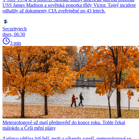
USS James Madison a sovětská ponorka třídy Victor. Tajný incident
odhalily až dokumenty CIA zveřejněné po 43 letech.
Securitytech
dnes, 06:30
3 min
Meteorologové už mají předpověď do konce roku. Tohle čekal
málokdo a Češi mění plány
Zatímco většina lidí řeší, jestli o víkendu zaprší, meteorologové se