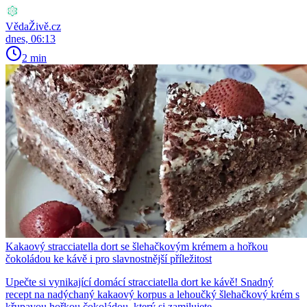
VědaŽivě.cz
dnes, 06:13
2 min
Kakaový stracciatella dort se šlehačkovým krémem a hořkou
čokoládou ke kávě i pro slavnostnější příležitost
Upečte si vynikající domácí stracciatella dort ke kávě! Snadný
recept na nadýchaný kakaový korpus a lehoučký šlehačkový krém s
křupavou hořkou čokoládou, který si zamilujete.