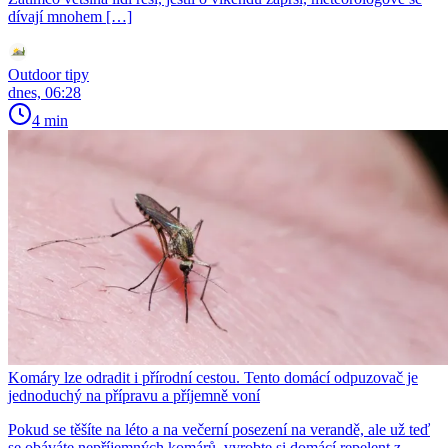
dívají mnohem […]
Outdoor tipy
dnes, 06:28
4 min
Komáry lze odradit i přírodní cestou. Tento domácí odpuzovač je
jednoduchý na přípravu a příjemně voní
Pokud se těšíte na léto a na večerní posezení na verandě, ale už teď
se obáváte nepříjemných komárů, vyrobte si domácí repelent z