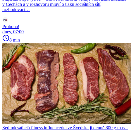
v Čechách a v rozhovoru mluví o tlaku sociálních sítí,
rozhodovací…
Proboha!
dnes, 07:00
8 min
Sedmdesátiletá fitness influencerka ze Švédska jí denně 800 g masa.