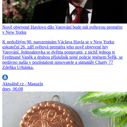
Nově objevené Havlovo dílo Varování bude mít světovou premiéru
v New Yorku
K nedožitým 90. narozeninám Václava Havla se v New Yorku
uskuteční 26. září světová premiéra jeho nově objevené hry
Varování. Jednoaktovka se dvěma postavami, z nichž jednou je
Ferdinand Vaněk a druhou příslušník tajné policie jménem Šeřík, se
nedávno našla v pozůstalosti spisovatele a signatáře Charty 77
Zdeňka Urbánka.
Aktuálně.cz - Magazín
dnes, 06:08