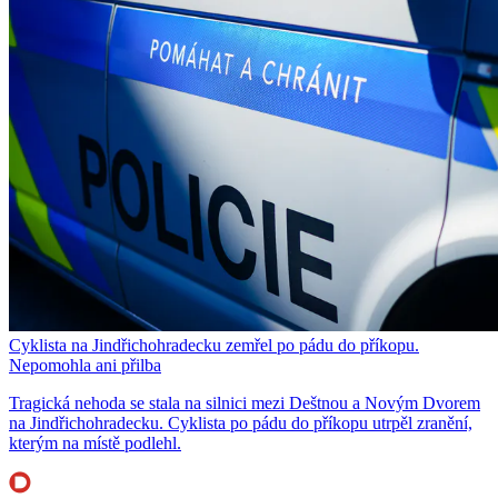
Cyklista na Jindřichohradecku zemřel po pádu do příkopu.
Nepomohla ani přilba
Tragická nehoda se stala na silnici mezi Deštnou a Novým Dvorem
na Jindřichohradecku. Cyklista po pádu do příkopu utrpěl zranění,
kterým na místě podlehl.