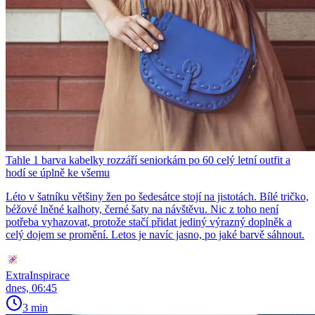
Tahle 1 barva kabelky rozzáří seniorkám po 60 celý letní outfit a
hodí se úplně ke všemu
Léto v šatníku většiny žen po šedesátce stojí na jistotách. Bílé tričko,
béžové lněné kalhoty, černé šaty na návštěvu. Nic z toho není
potřeba vyhazovat, protože stačí přidat jediný výrazný doplněk a
celý dojem se promění. Letos je navíc jasno, po jaké barvě sáhnout.
ExtraInspirace
dnes, 06:45
3 min