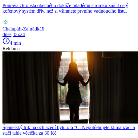
Ponrava chrousta obecného dokáže mladému stromku zničit celý
kořenový systém dřív, než si všimnete prvního vadnoucího listu.
Chalupáři-Zahrádkáři
dnes, 06:24
4 min
Reklama
Španělský trik na ochlazení bytu o 6 °C. Nepotřebujete klimatizaci a
stačí tahle věcička za 30 Kč