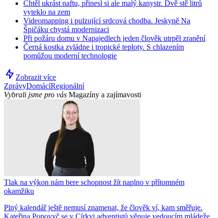
Chtěl ukrást naftu, přinesl si ale malý kanystr. Dvě stě litrů
vyteklo na zem
Videomapping i pulzující srdcová chodba. Jeskyně Na
Špičáku chystá modernizaci
Při požáru domu v Napajedlech jeden člověk utrpěl zranění
Černá kostka zvládne i tropické teploty. S chlazením
pomůžou moderní technologie
Zobrazit více
Zprávy
Domácí
Regionální
Vybrali jsme pro vás
Magazíny a zajímavosti
Tlak na výkon nám bere schopnost žít naplno v přítomném
okamžiku
Plný kalendář ještě nemusí znamenat, že člověk ví, kam směřuje.
Kateřina Popovyč se v Církvi adventistů věnuje vedoucím mládeže