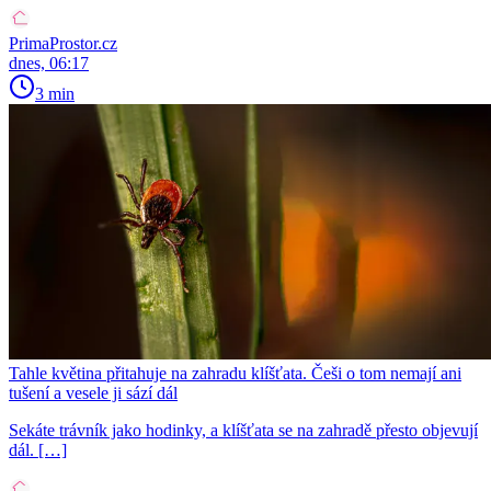
PrimaProstor.cz
dnes, 06:17
3 min
Tahle květina přitahuje na zahradu klíšťata. Češi o tom nemají ani
tušení a vesele ji sází dál
Sekáte trávník jako hodinky, a klíšťata se na zahradě přesto objevují
dál. […]