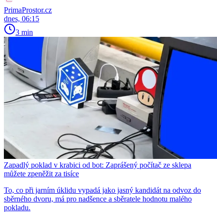
PrimaProstor.cz
dnes, 06:15
3 min
Zapadlý poklad v krabici od bot: Zaprášený počítač ze sklepa
můžete zpeněžit za tisíce
To, co při jarním úklidu vypadá jako jasný kandidát na odvoz do
sběrného dvoru, má pro nadšence a sběratele hodnotu malého
pokladu.