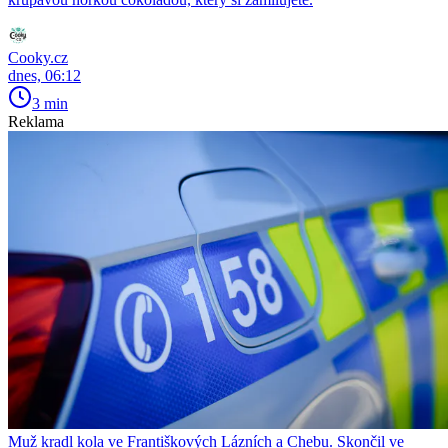
Cooky.cz
dnes, 06:12
3 min
Reklama
Muž kradl kola ve Františkových Lázních a Chebu. Skončil ve