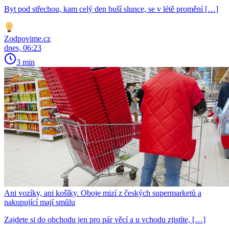
Byt pod střechou, kam celý den buší slunce, se v létě promění […]
Zodpovime.cz
dnes, 06:23
3 min
Ani vozíky, ani košíky. Oboje mizí z českých supermarketů a
nakupující mají smůlu
Zajdete si do obchodu jen pro pár věcí a u vchodu zjistíte, […]