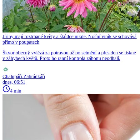
Jiřiny mají roztrhané květy a škůdce nikde. Noční viník se schovává
přímo v poupatech
Škvor obecný vylézá za potravou až po setmění a přes den se tiskne
v záhybech květů. Proto ho ranní kontrola záhonu neodhalí.
Chalupáři-Zahrádkáři
dnes, 06:51
4 min