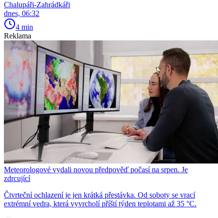
Chalupáři-Zahrádkáři
dnes, 06:32
4 min
Reklama
Meteorologové vydali novou předpověď počasí na srpen. Je
zdrcující
Čtvrteční ochlazení je jen krátká přestávka. Od soboty se vrací
extrémní vedra, která vyvrcholí příští týden teplotami až 35 °C.