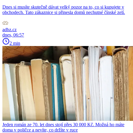
Dnes si musíte skutečně dávat velký pozor na to, co si kupujete v
obchodech. Tato zákaznice si přinesla domů nechutné čínské zelí.
adbz.cz
dnes, 06:57
2 min
Jeden román ze 70. let dnes stojí přes 30 000 Kč. Možná ho máte
doma v poličce a nevíte, co držíte v ruce