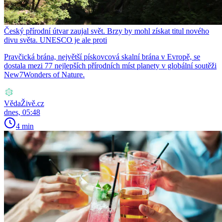
Český přírodní útvar zaujal svět. Brzy by mohl získat titul nového
divu světa. UNESCO je ale proti
Pravčická brána, největší pískovcová skalní brána v Evropě, se
dostala mezi 77 nejlepších přírodních míst planety v globální soutěži
New7Wonders of Nature.
VědaŽivě.cz
dnes, 05:48
4 min