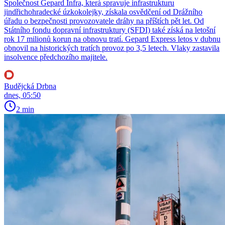
Společnost Gepard Infra, která spravuje infrastrukturu
jindřichohradecké úzkokolejky, získala osvědčení od Drážního
úřadu o bezpečnosti provozovatele dráhy na příštích pět let. Od
Státního fondu dopravní infrastruktury (SFDI) také získá na letošní
rok 17 milionů korun na obnovu tratí. Gepard Express letos v dubnu
obnovil na historických tratích provoz po 3,5 letech. Vlaky zastavila
insolvence předchozího majitele.
Budějcká Drbna
dnes, 05:50
2 min