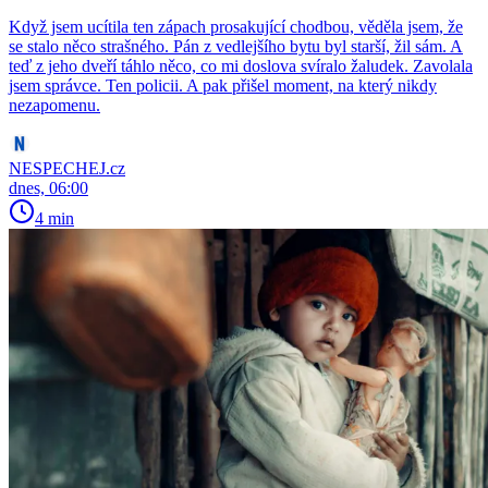
Když jsem ucítila ten zápach prosakující chodbou, věděla jsem, že
se stalo něco strašného. Pán z vedlejšího bytu byl starší, žil sám. A
teď z jeho dveří táhlo něco, co mi doslova svíralo žaludek. Zavolala
jsem správce. Ten policii. A pak přišel moment, na který nikdy
nezapomenu.
NESPECHEJ.cz
dnes, 06:00
4 min