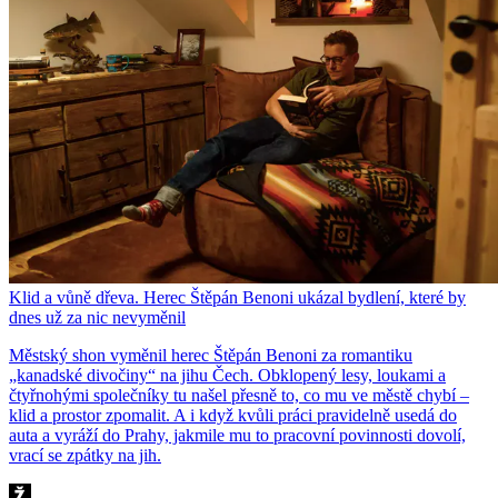
Klid a vůně dřeva. Herec Štěpán Benoni ukázal bydlení, které by
dnes už za nic nevyměnil
Městský shon vyměnil herec Štěpán Benoni za romantiku
„kanadské divočiny“ na jihu Čech. Obklopený lesy, loukami a
čtyřnohými společníky tu našel přesně to, co mu ve městě chybí –
klid a prostor zpomalit. A i když kvůli práci pravidelně usedá do
auta a vyráží do Prahy, jakmile mu to pracovní povinnosti dovolí,
vrací se zpátky na jih.