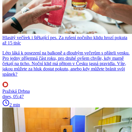
Hlasitý večírek i štěkající pes. Za rušení nočního klidu hrozí pokuta
až 15 tisíc
Léto láká k posezení na balkoně a dlouhým večerům s přáteli venku.
Pro jedny příjemná část roku, pro druhé ovšem chvíle, kdy marně
čekají na ticho. Noční klid má přitom v Česku jasná pravidla. Víte,
jakou můžete za hluk dostat pokutu, anebo kdy můžete bránit svůj
spánek?
Pražská Drbna
dnes, 05:47
2 min