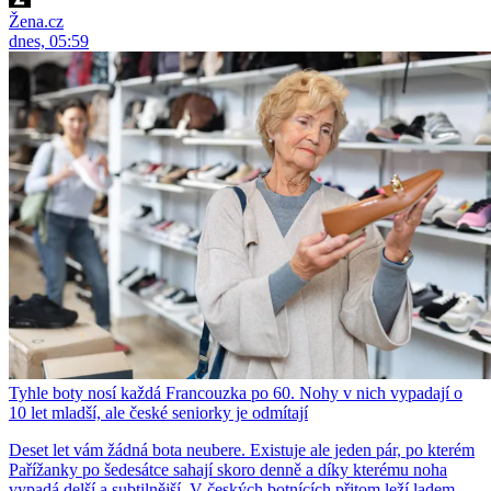
Žena.cz
dnes, 05:59
Tyhle boty nosí každá Francouzka po 60. Nohy v nich vypadají o
10 let mladší, ale české seniorky je odmítají
Deset let vám žádná bota neubere. Existuje ale jeden pár, po kterém
Pařížanky po šedesátce sahají skoro denně a díky kterému noha
vypadá delší a subtilnější. V českých botnících přitom leží ladem,