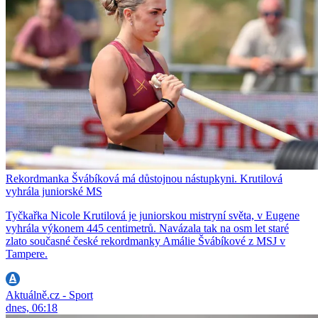
Rekordmanka Švábíková má důstojnou nástupkyni. Krutilová
vyhrála juniorské MS
Tyčkařka Nicole Krutilová je juniorskou mistryní světa, v Eugene
vyhrála výkonem 445 centimetrů. Navázala tak na osm let staré
zlato současné české rekordmanky Amálie Švábíkové z MSJ v
Tampere.
Aktuálně.cz - Sport
dnes, 06:18