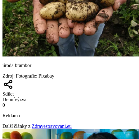
úroda brambor
Zdroj
:
Fotografie: Pixabay
Sdílet
Denní
výzva
0
Reklama
Další články z
Zdravestravovani.eu