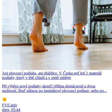
Ani plovoucí podlaha, ani dlaždice. V Česku teď letí 1 materiál
podlahy, který v létě chladí a v zimě zahřeje
Při výběru nové podlahy skončí většina domácností u dvou
možností. Buď sáhnou po laminátové plovoucí podlaze, nebo po...
FVE.info
dnes, 05:44