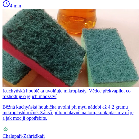
4 min
Kuchyňská houbička uvolňuje mikroplasty. Vědce překvapilo, co
rozhoduje o jejich množství
Běžná kuchyňská houbička uvolní při mytí nádobí až 4,2 gramu
mikroplastů ročně. Záleží přitom hlavně na tom, kolik plastu v ní je
a jak moc ji opotřebíte.
Chalupáři-Zahrádkáři