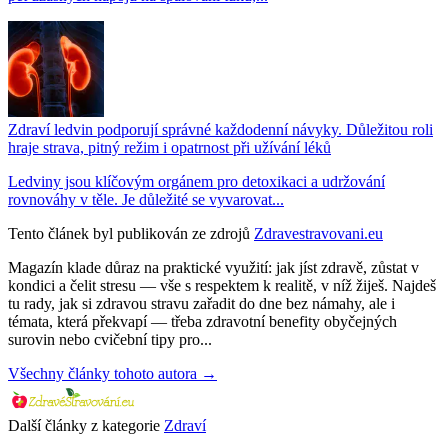
Zdraví ledvin podporují správné každodenní návyky. Důležitou roli
hraje strava, pitný režim i opatrnost při užívání léků
Ledviny jsou klíčovým orgánem pro detoxikaci a udržování
rovnováhy v těle. Je důležité se vyvarovat...
Tento článek byl publikován ze zdrojů
Zdravestravovani.eu
Magazín klade důraz na praktické využití: jak jíst zdravě, zůstat v
kondici a čelit stresu — vše s respektem k realitě, v níž žiješ. Najdeš
tu rady, jak si zdravou stravu zařadit do dne bez námahy, ale i
témata, která překvapí — třeba zdravotní benefity obyčejných
surovin nebo cvičební tipy pro...
Všechny články tohoto autora →
Další články z kategorie
Zdraví