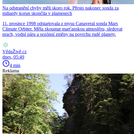
Na odstranění chyby měli skoro rok. Přesto nakonec sonda za
miliardy korun skončila v plamenech
11. prosince 1998 odstartovala z mysu Canaveral sonda Mars
Climate Orbiter. Měla zkoumat marťanskou atmosféru, sledovat
prach, vodní páru a sezónní změny na povrchu rudé planety.
VědaŽivě.cz
dnes, 05:49
4 min
Reklama