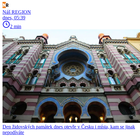
Náš REGION
dnes, 05:39
2 min
Den židovských památek dnes otevře v Česku i místa, kam se jinak
nepodíváte