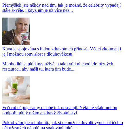
Přemýšleli jste někdy nad tím, jak je možné, že celebrity vypadají
stále skvěle, i když jim je už více než...
Káva je spojována s řadou zdravotních přínosů. Vědci zkoumají i
její možnou souvislost s dlouhověkostí
Mnoho lidí si pití kávy užívá, a tak kvůli ní chodí do různých
restaurací, aby našli tu, která jim bude...
Večerní nápoje samy o sobě tuk nespalují. Některé však mohou
podpořit pitný režim a zdravý životní styl
Pokud vám jde o hubnutí, pak si nemůžete dovolit vynechat těchto
pět úžasných nápojů na spalování tuků,...