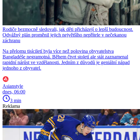
Rodiče bezmocně sledovali, jak děti přicházejí o lepší budoucnost.
Odvážný plán proměnil jejich největšího nepřítele v nečekanou
záchranu
Na přelomu tisíciletí byla více než polovina obyvatelstva
Bangladéše negramotná. Během čtvrt století ale stát zaznamenal
rapidní nárůst ve vzdělanosti. Jedním z důvodů je geniální nápad
jednoho z obyvatel.
Asianstyle
dnes, 06:00
3 min
Reklama