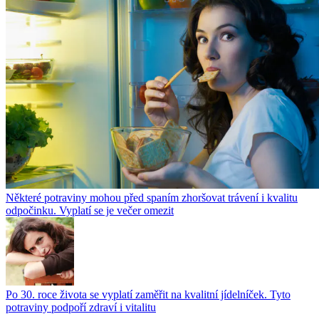
Některé potraviny mohou před spaním zhoršovat trávení i kvalitu
odpočinku. Vyplatí se je večer omezit
Po 30. roce života se vyplatí zaměřit na kvalitní jídelníček. Tyto
potraviny podpoří zdraví i vitalitu