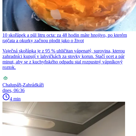
10 skořápek a půl litru octa: za 48 hodin máte hnojivo, po kterém
rajčata a okurky začnou plodit jako o život
Vaječná skořápka je z 95 % uhličitan vápenatý, surovina, kterou
zahradníci kupují v lahvičkách za stovky korun. Stačí ocet a pár
minut, aby se z kuchyňského odpadu stal rozpustný vápníkový
roztok.
Chalupáři-Zahrádkáři
dnes, 06:36
4 min