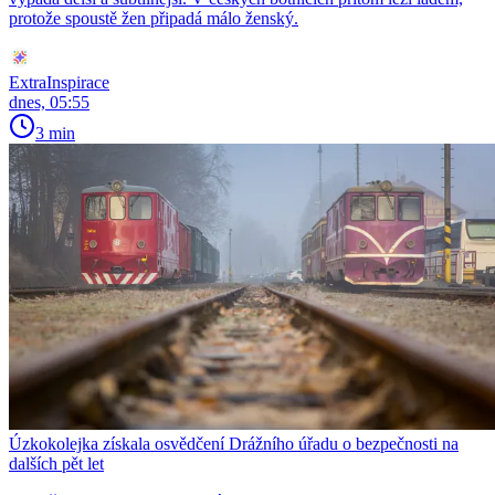
protože spoustě žen připadá málo ženský.
ExtraInspirace
dnes, 05:55
3 min
Úzkokolejka získala osvědčení Drážního úřadu o bezpečnosti na
dalších pět let