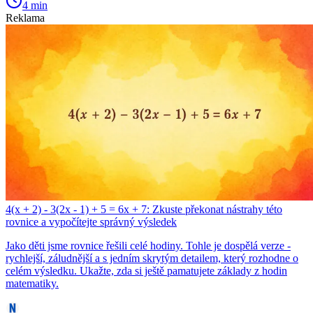
4 min
Reklama
4(x + 2) - 3(2x - 1) + 5 = 6x + 7: Zkuste překonat nástrahy této
rovnice a vypočítejte správný výsledek
Jako děti jsme rovnice řešili celé hodiny. Tohle je dospělá verze -
rychlejší, záludnější a s jedním skrytým detailem, který rozhodne o
celém výsledku. Ukažte, zda si ještě pamatujete základy z hodin
matematiky.