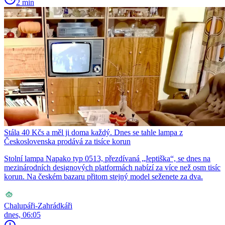
2 min
Stála 40 Kčs a měl ji doma každý. Dnes se tahle lampa z
Československa prodává za tisíce korun
Stolní lampa Napako typ 0513, přezdívaná „Jeptiška“, se dnes na
mezinárodních designových platformách nabízí za více než osm tisíc
korun. Na českém bazaru přitom stejný model seženete za dva.
Chalupáři-Zahrádkáři
dnes, 06:05