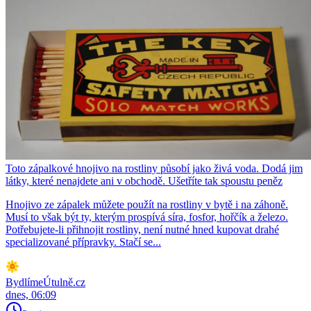
Toto zápalkové hnojivo na rostliny působí jako živá voda. Dodá jim
látky, které nenajdete ani v obchodě. Ušetříte tak spoustu peněz
Hnojivo ze zápalek můžete použít na rostliny v bytě i na záhoně.
Musí to však být ty, kterým prospívá síra, fosfor, hořčík a železo.
Potřebujete-li přihnojit rostliny, není nutné hned kupovat drahé
specializované přípravky. Stačí se...
BydlímeÚtulně.cz
dnes, 06:09