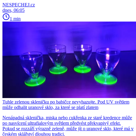
NESPECHEJ.cz
dnes, 06:05
1 min
Tuhle zelenou skleničku po babičce nevyhazujte. Pod UV světlem
může odhalit uranové sklo, za které se platí zlatem
Nenápadná sklenička, miska nebo cukřenka ze staré kredence může
po nasvícení ultrafialovým světlem předvést překvapivý efekt.
Pokud se rozzáří výrazně zeleně, může jít o uranové sklo, které má v
českém sklářství dlouhou tradici.