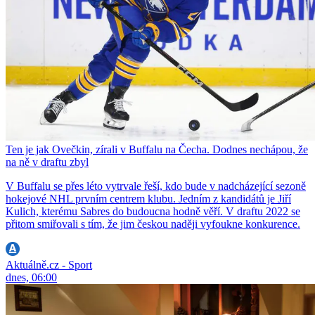
Ten je jak Ovečkin, zírali v Buffalu na Čecha. Dodnes nechápou, že
na ně v draftu zbyl
V Buffalu se přes léto vytrvale řeší, kdo bude v nadcházející sezoně
hokejové NHL prvním centrem klubu. Jedním z kandidátů je Jiří
Kulich, kterému Sabres do budoucna hodně věří. V draftu 2022 se
přitom smiřovali s tím, že jim českou naději vyfoukne konkurence.
Aktuálně.cz - Sport
dnes, 06:00