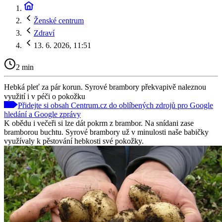
Ženské centrum
Zdraví
13. 6. 2026, 11:51
2 min
Hebká pleť za pár korun. Syrové brambory překvapivě naleznou
využití i v péči o pokožku
Přidejte si obsah Centrum.cz do oblíbených zdrojů pro Google
hledání a Google zprávy
K obědu i večeři si lze dát pokrm z brambor. Na snídani zase
bramborou buchtu. Syrové brambory už v minulosti naše babičky
využívaly k pěstování hebkosti své pokožky.