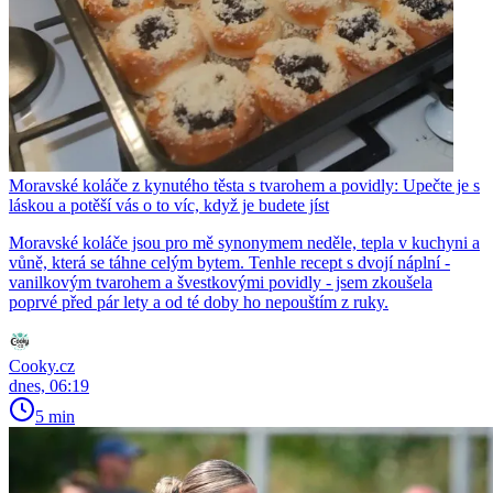
Moravské koláče z kynutého těsta s tvarohem a povidly: Upečte je s
láskou a potěší vás o to víc, když je budete jíst
Moravské koláče jsou pro mě synonymem neděle, tepla v kuchyni a
vůně, která se táhne celým bytem. Tenhle recept s dvojí náplní -
vanilkovým tvarohem a švestkovými povidly - jsem zkoušela
poprvé před pár lety a od té doby ho nepouštím z ruky.
Cooky.cz
dnes, 06:19
5 min