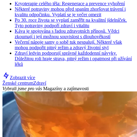
Kryoterapie celého těla: Regenerace a prevence vyhoření
Některé potraviny mohou před spaním zhoršovat trávení i
kvalitu odpočinku. Vyplatí se je večer omezit
Po 30. roce života se vyplatí zaměřit na kvalitní jídelníček.
Tyto potraviny podpoří zdraví i vitalitu
Káva je spojována s řadou zdravotních přínosů. Vědci
zkoumají i její možnou souvislost s dlouhověkostí
Večerní nápoje samy o sobě tuk nespalují. Některé však
mohou podpořit pitný režim a zdravý životní styl
Zdraví ledvin podporují správné každodenní návyky.
Důležitou roli hraje strava, pitný režim i opatrnost při užívání
léků
Zobrazit více
Ženské centrum
Zdraví
Vybrali jsme pro vás
Magazíny a zajímavosti