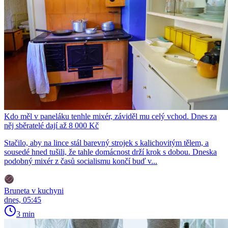
Kdo měl v paneláku tenhle mixér, záviděl mu celý vchod. Dnes za
něj sběratelé dají až 8 000 Kč
Stačilo, aby na lince stál barevný strojek s kalichovitým tělem, a
sousedé hned tušili, že tahle domácnost drží krok s dobou. Dneska
podobný mixér z časů socialismu končí buď v...
Bruneta v kuchyni
dnes, 05:45
3 min