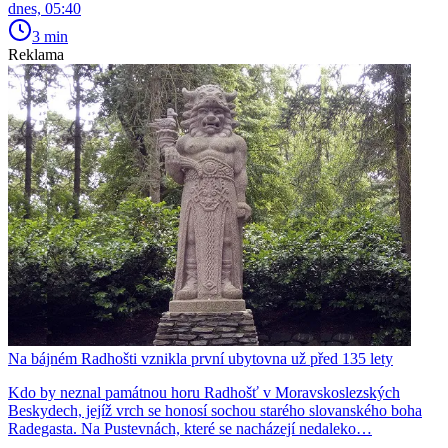
dnes, 05:40
3 min
Reklama
Na bájném Radhošti vznikla první ubytovna už před 135 lety
Kdo by neznal památnou horu Radhošť v Moravskoslezských
Beskydech, jejíž vrch se honosí sochou starého slovanského boha
Radegasta. Na Pustevnách, které se nacházejí nedaleko…