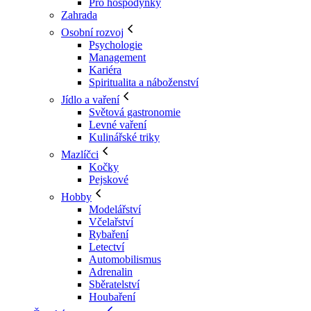
Pro hospodyňky
Zahrada
Osobní rozvoj
Psychologie
Management
Kariéra
Spiritualita a náboženství
Jídlo a vaření
Světová gastronomie
Levné vaření
Kulinářské triky
Mazlíčci
Kočky
Pejskové
Hobby
Modelářství
Včelařství
Rybaření
Letectví
Automobilismus
Adrenalin
Sběratelství
Houbaření