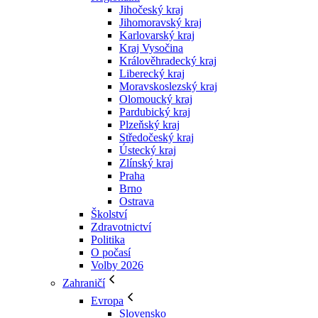
Jihočeský kraj
Jihomoravský kraj
Karlovarský kraj
Kraj Vysočina
Králověhradecký kraj
Liberecký kraj
Moravskoslezský kraj
Olomoucký kraj
Pardubický kraj
Plzeňský kraj
Středočeský kraj
Ústecký kraj
Zlínský kraj
Praha
Brno
Ostrava
Školství
Zdravotnictví
Politika
O počasí
Volby 2026
Zahraničí
Evropa
Slovensko