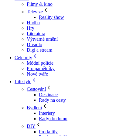
Filmy & kino
Televize
Reality show
Hudba
Hry
Literatura
Výtvarné umění
Divadlo
Digi a stream
Celebrity
Módní policie
Pro pamětníky
Nové tváře
Lifestyle
Cestování
Destinace
Rady na cesty
Bydlení
Interiery
Rady do domu
DIY
Pro kutily