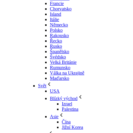
Francie
Chorvatsko
Island
Itálie
Německo
Polsko
Rakousko
Řecko
Rusko
Španělsko
Švédsko
Velká Británie
Rumunsko
Válka na Ukrajině
Maďarsko
Svět
USA
Blízký východ
Izrael
Palestina
Asie
Čína
Jižní Korea