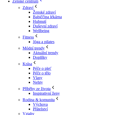
Ženské centrum
Zdraví
Ženské zdraví
Babiččina lékárna
Hubnutí
Duševní zdraví
Wellbeing
Fitness
Jóga a pilates
Módní trendy
Aktuální trendy
Doplňky
Krása
Péče o pleť
Péče o tělo
Vlasy
Nehty
Příběhy ze života
Inspirativní ženy
Rodina & komunita
Výchova
Přátelství
Vztahy