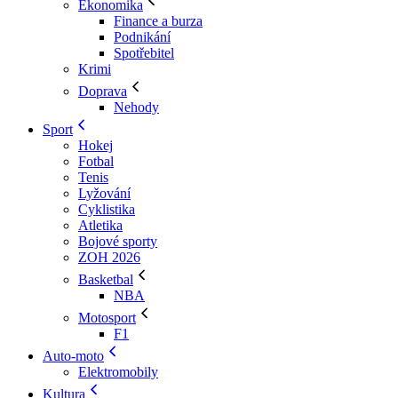
Ekonomika
Finance a burza
Podnikání
Spotřebitel
Krimi
Doprava
Nehody
Sport
Hokej
Fotbal
Tenis
Lyžování
Cyklistika
Atletika
Bojové sporty
ZOH 2026
Basketbal
NBA
Motosport
F1
Auto-moto
Elektromobily
Kultura