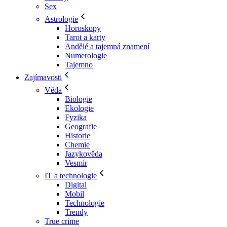
Sex
Astrologie
Horoskopy
Tarot a karty
Andělé a tajemná znamení
Numerologie
Tajemno
Zajímavosti
Věda
Biologie
Ekologie
Fyzika
Geografie
Historie
Chemie
Jazykověda
Vesmír
IT a technologie
Digital
Mobil
Technologie
Trendy
True crime