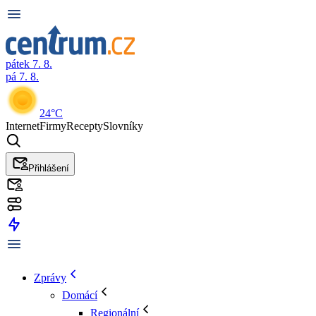
pátek 7. 8.
pá 7. 8.
24°C
Internet
Firmy
Recepty
Slovníky
Přihlášení
Zprávy
Domácí
Regionální