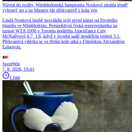
Návrat do reality. Wimbledonská šampionka Nosková ztratila téměř
vyhraný set a na Masters jde překvapivě z kola ven
Linda Nosková hrubě nezvládla svůj první zápas od životního
triumfu ve Wimbledonu. Perspektivní česká reprezentantka na
turnaji WTA 1000 v Torontu podlehla Američance Caty
McNallyové 6:7, 1:6, když v úvodní sadě neudržela vedení 5:1.
Překvapivá vítězka se ve třetím kole utká s Filipínkou Alexandrou
Ealaovou.
SportWin
7. 8. 2026, 19:43
1 min