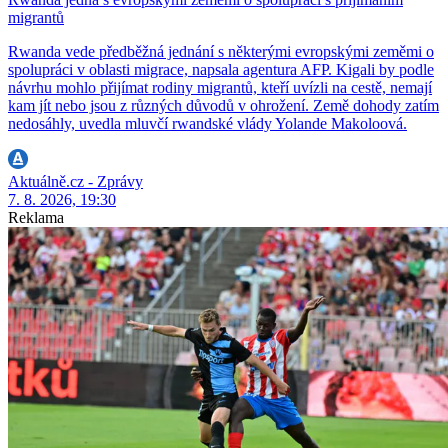
migrantů
Rwanda vede předběžná jednání s některými evropskými zeměmi o
spolupráci v oblasti migrace, napsala agentura AFP. Kigali by podle
návrhu mohlo přijímat rodiny migrantů, kteří uvízli na cestě, nemají
kam jít nebo jsou z různých důvodů v ohrožení. Země dohody zatím
nedosáhly, uvedla mluvčí rwandské vlády Yolande Makoloová.
Aktuálně.cz - Zprávy
7. 8. 2026, 19:30
Reklama