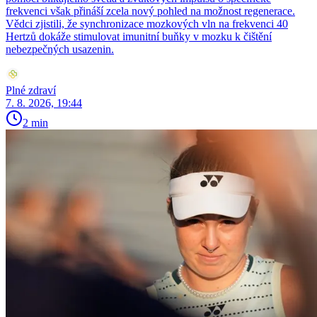
frekvenci však přináší zcela nový pohled na možnost regenerace.
Vědci zjistili, že synchronizace mozkových vln na frekvenci 40
Hertzů dokáže stimulovat imunitní buňky v mozku k čištění
nebezpečných usazenin.
Plné zdraví
7. 8. 2026, 19:44
2 min