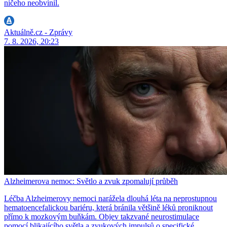
ničeho neobvinil.
Aktuálně.cz - Zprávy
7. 8. 2026, 20:23
Alzheimerova nemoc: Světlo a zvuk zpomalují průběh
Léčba Alzheimerovy nemoci narážela dlouhá léta na neprostupnou
hematoencefalickou bariéru, která bránila většině léků proniknout
přímo k mozkovým buňkám. Objev takzvané neurostimulace
pomocí blikajícího světla a zvukových impulsů o specifické