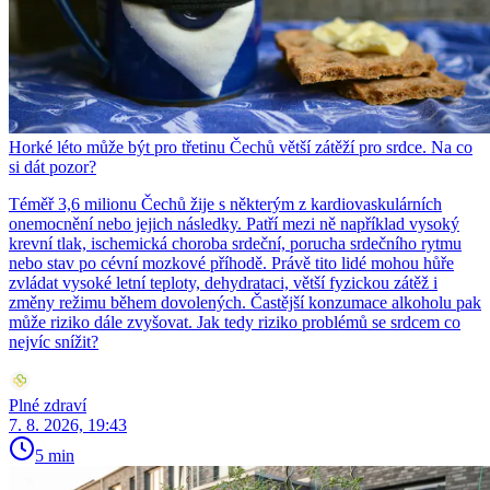
Horké léto může být pro třetinu Čechů větší zátěží pro srdce. Na co
si dát pozor?
Téměř 3,6 milionu Čechů žije s některým z kardiovaskulárních
onemocnění nebo jejich následky. Patří mezi ně například vysoký
krevní tlak, ischemická choroba srdeční, porucha srdečního rytmu
nebo stav po cévní mozkové příhodě. Právě tito lidé mohou hůře
zvládat vysoké letní teploty, dehydrataci, větší fyzickou zátěž i
změny režimu během dovolených. Častější konzumace alkoholu pak
může riziko dále zvyšovat. Jak tedy riziko problémů se srdcem co
nejvíc snížit?
Plné zdraví
7. 8. 2026, 19:43
5 min