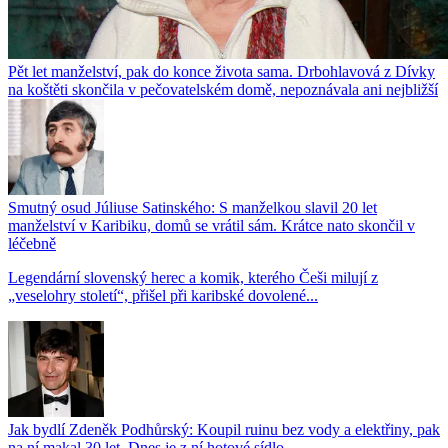
Pět let manželství, pak do konce života sama. Drbohlavová z Dívky
na koštěti skončila v pečovatelském domě, nepoznávala ani nejbližší
Smutný osud Júliuse Satinského: S manželkou slavil 20 let
manželství v Karibiku, domů se vrátil sám. Krátce nato skončil v
léčebně
Legendární slovenský herec a komik, kterého Češi milují z
„veselohry století“, přišel při karibské dovolené...
Jak bydlí Zdeněk Podhůrský: Koupil ruinu bez vody a elektřiny, pak
na ní makal 30 let. Dnes je z ní hotové sídlo