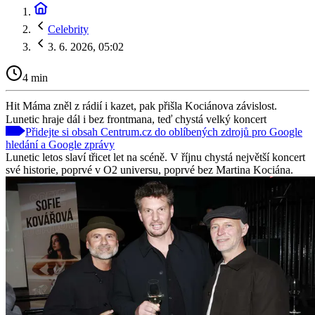
Celebrity
3. 6. 2026, 05:02
4 min
Hit Máma zněl z rádií i kazet, pak přišla Kociánova závislost.
Lunetic hraje dál i bez frontmana, teď chystá velký koncert
Přidejte si obsah Centrum.cz do oblíbených zdrojů pro Google
hledání a Google zprávy
Lunetic letos slaví třicet let na scéně. V říjnu chystá největší koncert
své historie, poprvé v O2 universu, poprvé bez Martina Kociána.