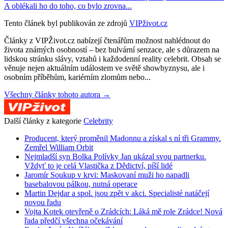
A oblékali ho do toho, co bylo zrovna...
Tento článek byl publikován ze zdrojů
VIPživot.cz
Články z VIPŽivot.cz nabízejí čtenářům možnost nahlédnout do
života známých osobností – bez bulvární senzace, ale s důrazem na
lidskou stránku slávy, vztahů i každodenní reality celebrit. Obsah se
věnuje nejen aktuálním událostem ve světě showbyznysu, ale i
osobním příběhům, kariérním zlomům nebo...
Všechny články tohoto autora →
Další články z kategorie
Celebrity
Producent, který proměnil Madonnu a získal s ní tři Grammy.
Zemřel William Orbit
Nejmladší syn Bolka Polívky Jan ukázal svou partnerku.
Vždyť to je celá Vlastička z Dědictví, píší lidé
Jaromír Soukup v krvi: Maskovaní muži ho napadli
basebalovou pálkou, nutná operace
Martin Dejdar a spol. jsou zpět v akci. Specialisté natáčejí
novou řadu
Vojta Kotek otevřeně o Zrádcích: Láká mě role Zrádce! Nová
řada předčí všechna očekávání