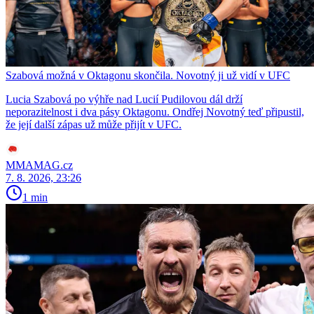
Szabová možná v Oktagonu skončila. Novotný ji už vidí v UFC
Lucia Szabová po výhře nad Lucií Pudilovou dál drží
neporazitelnost i dva pásy Oktagonu. Ondřej Novotný teď připustil,
že její další zápas už může přijít v UFC.
MMAMAG.cz
7. 8. 2026, 23:26
1 min