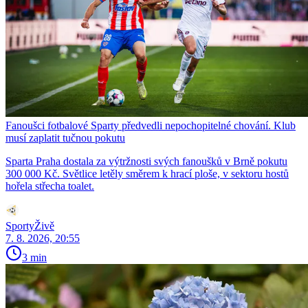
Fanoušci fotbalové Sparty předvedli nepochopitelné chování. Klub
musí zaplatit tučnou pokutu
Sparta Praha dostala za výtržnosti svých fanoušků v Brně pokutu
300 000 Kč. Světlice letěly směrem k hrací ploše, v sektoru hostů
hořela střecha toalet.
SportyŽivě
7. 8. 2026, 20:55
3 min