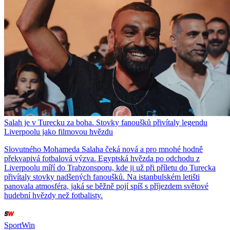
Salah je v Turecku za boha. Stovky fanoušků přivítaly legendu
Liverpoolu jako filmovou hvězdu
Slovutného Mohameda Salaha čeká nová a pro mnohé hodně
překvapivá fotbalová výzva. Egyptská hvězda po odchodu z
Liverpoolu míří do Trabzonsporu, kde ji už při příletu do Turecka
přivítaly stovky nadšených fanoušků. Na istanbulském letišti
panovala atmosféra, jaká se běžně pojí spíš s příjezdem světové
hudební hvězdy než fotbalisty.
SportWin