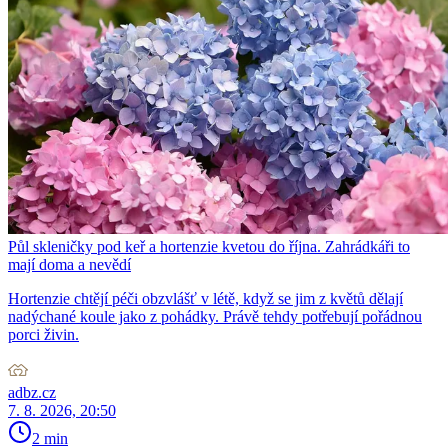
Půl skleničky pod keř a hortenzie kvetou do října. Zahrádkáři to
mají doma a nevědí
Hortenzie chtějí péči obzvlášť v létě, když se jim z květů dělají
nadýchané koule jako z pohádky. Právě tehdy potřebují pořádnou
porci živin.
adbz.cz
7. 8. 2026, 20:50
2 min