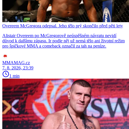
Overeem McGregora odepsal. Jeho tělo prý skončilo před pěti lety
Alistair Overeem po McGregorově neúspěšném návratu nevidí
důvod k dalšímu zápasu. Ir podle něj už nemá tělo ani životní režim
pro špičkové MMA a comeback označil za tah na peníze.
MMAMAG.cz
7. 8. 2026, 23:39
1 min