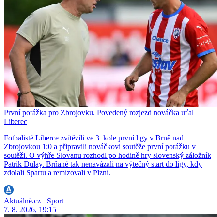
První porážka pro Zbrojovku. Povedený rozjezd nováčka uťal
Liberec
Fotbalisté Liberce zvítězili ve 3. kole první ligy v Brně nad
Zbrojovkou 1:0 a připravili nováčkovi soutěže první porážku v
soutěži. O výhře Slovanu rozhodl po hodině hry slovenský záložník
Patrik Dulay. Brňané tak nenavázali na výtečný start do ligy, kdy
zdolali Spartu a remizovali v Plzni.
Aktuálně.cz - Sport
7. 8. 2026, 19:15