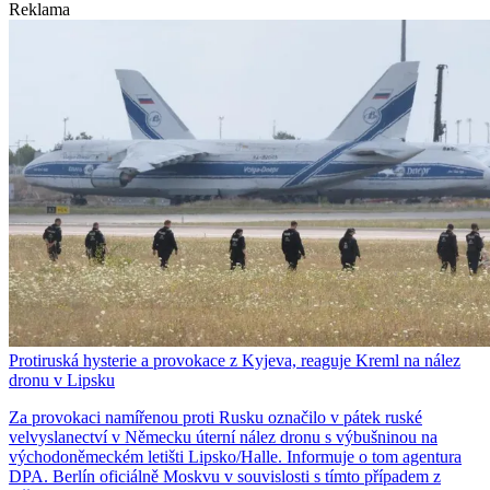
Reklama
Protiruská hysterie a provokace z Kyjeva, reaguje Kreml na nález
dronu v Lipsku
Za provokaci namířenou proti Rusku označilo v pátek ruské
velvyslanectví v Německu úterní nález dronu s výbušninou na
východoněmeckém letišti Lipsko/Halle. Informuje o tom agentura
DPA. Berlín oficiálně Moskvu v souvislosti s tímto případem z