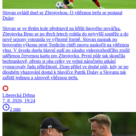
Slovan ovládl duel se Zbrojovkou. O vítěznou trefu se postaral
Dulay
Slovan se ve třetím kole představil na hřišti ligového nováčka.
Zbrojovka Brno se po třech letech vrátila do nejvyšší soutěže a do
nové sezony vstoupila ve výborné formě. Slovan naopak po
bojovném výkonu proti Teplicím chtěl znovu naskočit na vítěznou
vlnu. V úvodu duelu hlavní sudí po zásahu videorozhodčího zrušil
udělenou červenou kartu pro Zbrojovku. První půle tak skončila
bezbrankově, přesto si oba celky ve velmi náročném utkání
vypracovaly řadu příležitostí. Zlom přišel ve druhé půli, kdy se po
dlouhém vhazování dostal k hlavičce Patrik Dulay a Slovanu tak
zařídil jedinou a zároveň vítěznou trefu.
Liberecká Drbna
7. 8. 2026, 19:24
2 min