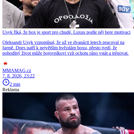
Usyk říká, že box je sport pro chudé. Luxus podle něj bere motivaci
Oleksandr Usyk vzpomínal, že už ve dvanácti letech pracoval na
farmě. Dnes patří k největším hvězdám boxu, přesto tvrdí, že
pohodlný život může bojovníkovi vzít ochotu ráno vstát a trénovat.
MMAMAG.cz
7. 8. 2026, 23:22
2 min
Reklama