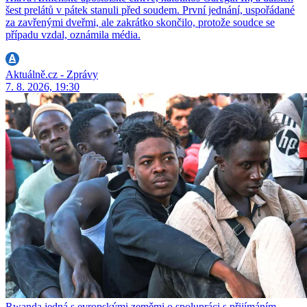
šest prelátů v pátek stanuli před soudem. První jednání, uspořádané
za zavřenými dveřmi, ale zakrátko skončilo, protože soudce se
případu vzdal, oznámila média.
Aktuálně.cz - Zprávy
7. 8. 2026, 19:30
Rwanda jedná s evropskými zeměmi o spolupráci s přijímáním