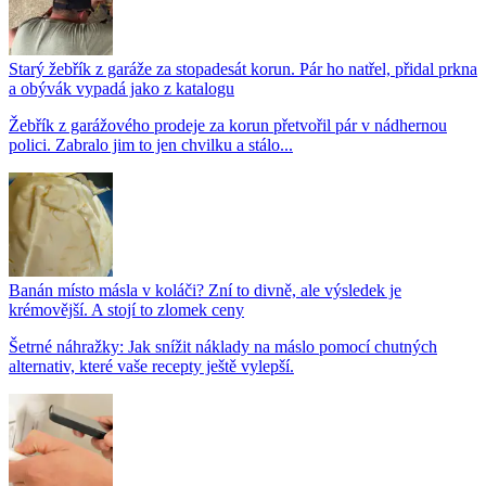
Starý žebřík z garáže za stopadesát korun. Pár ho natřel, přidal prkna
a obývák vypadá jako z katalogu
Žebřík z garážového prodeje za korun přetvořil pár v nádhernou
polici. Zabralo jim to jen chvilku a stálo...
Banán místo másla v koláči? Zní to divně, ale výsledek je
krémovější. A stojí to zlomek ceny
Šetrné náhražky: Jak snížit náklady na máslo pomocí chutných
alternativ, které vaše recepty ještě vylepší.