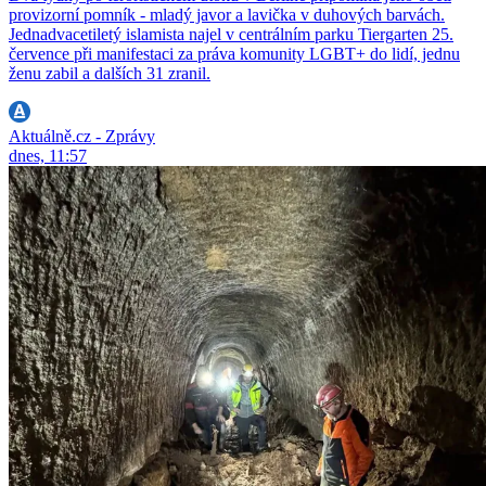
provizorní pomník - mladý javor a lavička v duhových barvách.
Jednadvacetiletý islamista najel v centrálním parku Tiergarten 25.
července při manifestaci za práva komunity LGBT+ do lidí, jednu
ženu zabil a dalších 31 zranil.
Aktuálně.cz - Zprávy
dnes, 11:57