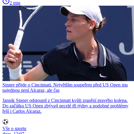
2 min
Sinner přijde o Cincinnati. Největším soupeřem před US Open mu
najednou není Alcaraz, ale čas
Jannik Sinner odstoupil z Cincinnati kvůli zranění pravého kolena.
Do začátku US Open zbývají necelé tři týdny a podobné problémy
řeší i Carlos Alcaraz.
Vše o sportu
dnes, 12:07