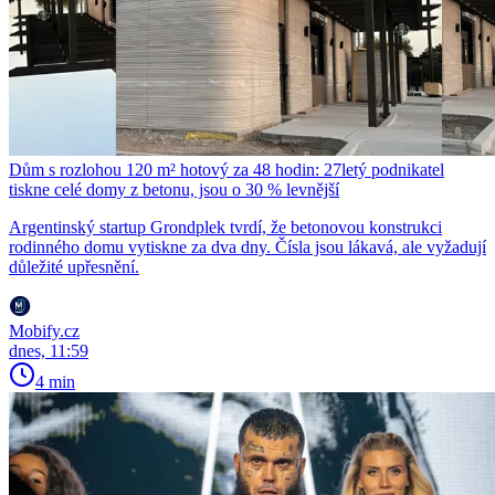
Dům s rozlohou 120 m² hotový za 48 hodin: 27letý podnikatel
tiskne celé domy z betonu, jsou o 30 % levnější
Argentinský startup Grondplek tvrdí, že betonovou konstrukci
rodinného domu vytiskne za dva dny. Čísla jsou lákavá, ale vyžadují
důležité upřesnění.
Mobify.cz
dnes, 11:59
4 min