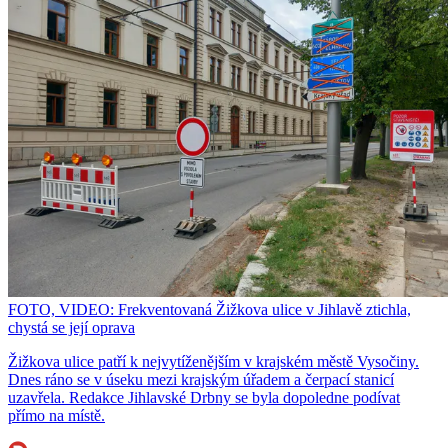
FOTO, VIDEO: Frekventovaná Žižkova ulice v Jihlavě ztichla,
chystá se její oprava
Žižkova ulice patří k nejvytíženějším v krajském městě Vysočiny.
Dnes ráno se v úseku mezi krajským úřadem a čerpací stanicí
uzavřela. Redakce Jihlavské Drbny se byla dopoledne podívat
přímo na místě.