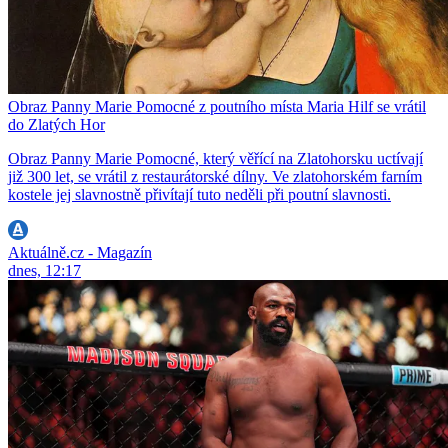
Obraz Panny Marie Pomocné z poutního místa Maria Hilf se vrátil
do Zlatých Hor
Obraz Panny Marie Pomocné, který věřící na Zlatohorsku uctívají
již 300 let, se vrátil z restaurátorské dílny. Ve zlatohorském farním
kostele jej slavnostně přivítají tuto neděli při poutní slavnosti.
Aktuálně.cz - Magazín
dnes, 12:17