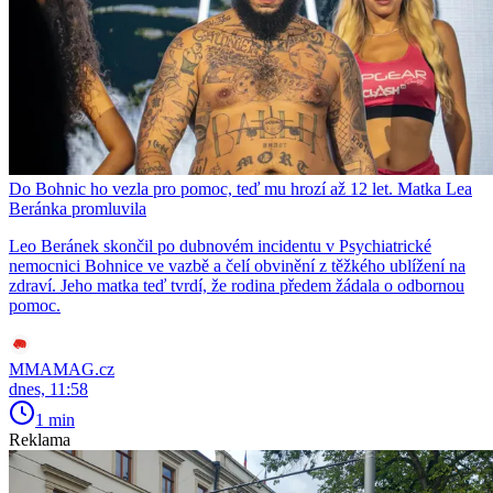
Do Bohnic ho vezla pro pomoc, teď mu hrozí až 12 let. Matka Lea
Beránka promluvila
Leo Beránek skončil po dubnovém incidentu v Psychiatrické
nemocnici Bohnice ve vazbě a čelí obvinění z těžkého ublížení na
zdraví. Jeho matka teď tvrdí, že rodina předem žádala o odbornou
pomoc.
MMAMAG.cz
dnes, 11:58
1 min
Reklama