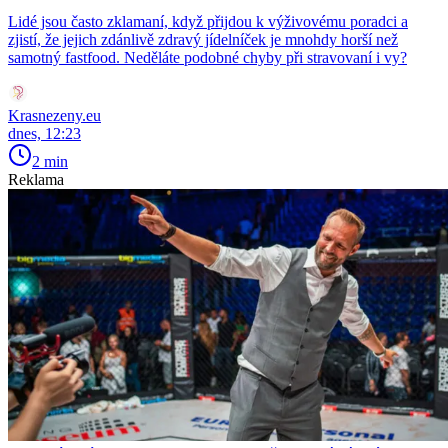
Lidé jsou často zklamaní, když přijdou k výživovému poradci a
zjistí, že jejich zdánlivě zdravý jídelníček je mnohdy horší než
samotný fastfood. Neděláte podobné chyby při stravovaní i vy?
Krasnezeny.eu
dnes, 12:23
2 min
Reklama