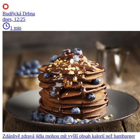
Budějcká Drbna
dnes, 12:25
1 min
Zdánlivě zdravá jídla mohou mít vyšší obsah kalorií než hamburger