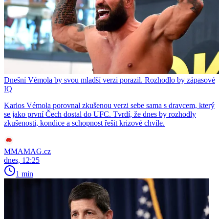
Dnešní Vémola by svou mladší verzi porazil. Rozhodlo by zápasové
IQ
Karlos Vémola porovnal zkušenou verzi sebe sama s dravcem, který
se jako první Čech dostal do UFC. Tvrdí, že dnes by rozhodly
zkušenosti, kondice a schopnost řešit krizové chvíle.
MMAMAG.cz
dnes, 12:25
1 min