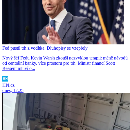
Fed pustil trh z vodítka. Dluhopisy se vzepřely
Nový šéf Fedu Kevin Warsh zkouší nezvyklou terapii: méně návodů
od centrální banky, více prostoru pro trh. Ministr financí Scott
Bessent mluví o...
HN.cz
dnes, 12:25