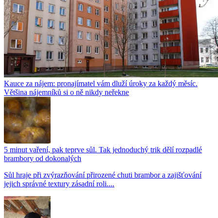
Kauce za nájem: pronajímatel vám dluží úroky za každý měsíc.
Většina nájemníků si o ně nikdy neřekne
5 minut vaření, pak teprve sůl. Tak jednoduchý trik dělí rozpadlé
brambory od dokonalých
Sůl hraje při zvýrazňování přirozené chuti brambor a zajišťování
jejich správné textury zásadní roli....