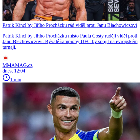
Patrik Kincl by Jiřího Procházku rád viděl proti Janu Błachowiczovi
Patrik Kincl by Jiřího Procházku místo Paula Costy raději viděl proti
Janu Błachowiczovi. Bývalé šampiony UFC by spojil na evropském
turnaji.
MMAMAG.cz
dnes, 12:04
1 min