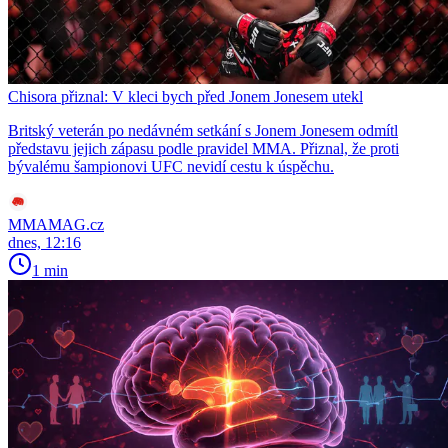
Chisora přiznal: V kleci bych před Jonem Jonesem utekl
Britský veterán po nedávném setkání s Jonem Jonesem odmítl
představu jejich zápasu podle pravidel MMA. Přiznal, že proti
bývalému šampionovi UFC nevidí cestu k úspěchu.
MMAMAG.cz
dnes, 12:16
1 min