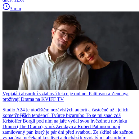
3 min
Vypjatá i absurdní vztahová lekce je online. Pattinson a Zendaya
prožívají Drama na KVIFF TV
Studio A24 je útočištěm nezávislých autorů a částečně už i jejich
komerčnějších tendencí. Tvůrce bizarního To se mi snad zdá
Kristoffer Borgli pod ním na jaře vydal svou hvězdnou novinku
Drama (The Drama), v níž Zendaya a Robert Pattinson hrají
zamilovaný pár, který je pár dní před svatbou. Ze skříně ale začnou
vypadávat nečekaní kostlivci a dochází k vypjatým i absurdním