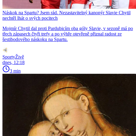
Náskok na Spartu? Jsem rád. Nezastavitelný kanonýr Slavie Chytil
nechtěl lhát o svých pocitech
Mojmír Chytil dal proti Pardubicím oba góly Slavie, v sezoně má po
třech zápasech čtyři trefy a po výhře otevřeně přiznal radost ze
šestibodového náskoku na Spartu.
SportyŽivě
dnes, 12:18
3 min