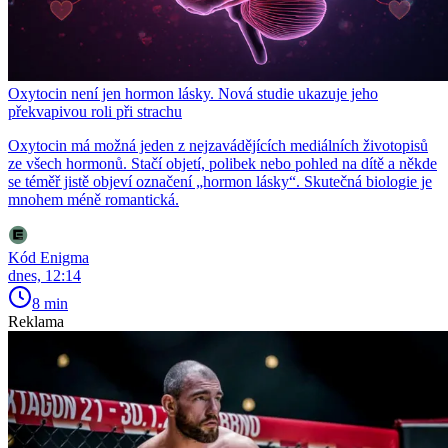
Oxytocin není jen hormon lásky. Nová studie ukazuje jeho
překvapivou roli při strachu
Oxytocin má možná jeden z nejzavádějících mediálních životopisů
ze všech hormonů. Stačí objetí, polibek nebo pohled na dítě a někde
se téměř jistě objeví označení „hormon lásky“. Skutečná biologie je
mnohem méně romantická.
Kód Enigma
dnes, 12:14
8 min
Reklama