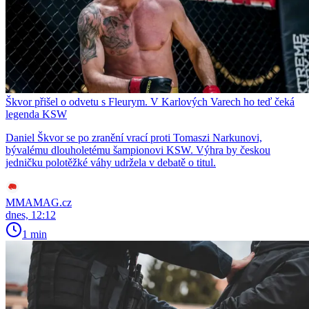
Škvor přišel o odvetu s Fleurym. V Karlových Varech ho teď čeká
legenda KSW
Daniel Škvor se po zranění vrací proti Tomaszi Narkunovi,
bývalému dlouholetému šampionovi KSW. Výhra by českou
jedničku polotěžké váhy udržela v debatě o titul.
MMAMAG.cz
dnes, 12:12
1 min