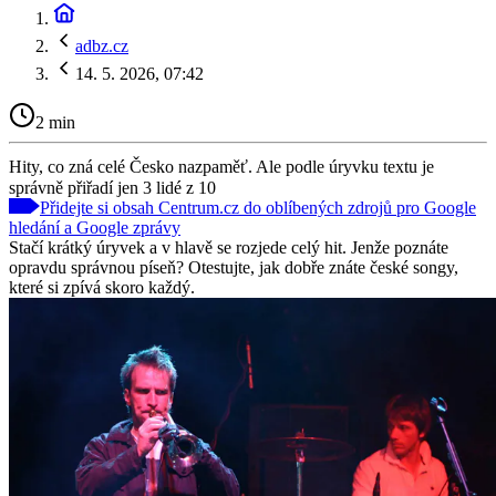
adbz.cz
14. 5. 2026, 07:42
2 min
Hity, co zná celé Česko nazpaměť. Ale podle úryvku textu je
správně přiřadí jen 3 lidé z 10
Přidejte si obsah Centrum.cz do oblíbených zdrojů pro Google
hledání a Google zprávy
Stačí krátký úryvek a v hlavě se rozjede celý hit. Jenže poznáte
opravdu správnou píseň? Otestujte, jak dobře znáte české songy,
které si zpívá skoro každý.