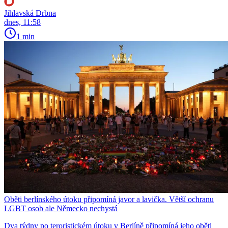
Jihlavská Drbna
dnes, 11:58
1 min
Oběti berlínského útoku připomíná javor a lavička. Větší ochranu
LGBT osob ale Německo nechystá
Dva týdny po teroristickém útoku v Berlíně připomíná jeho oběti