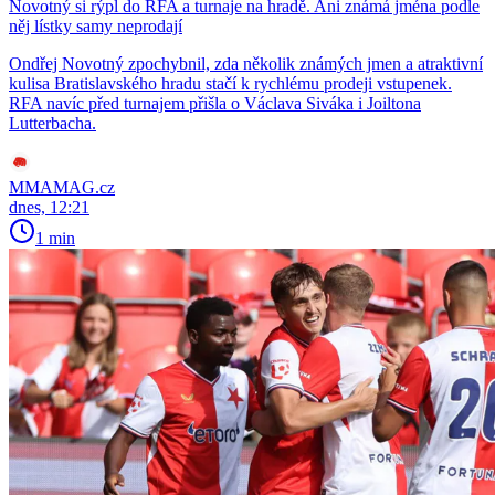
Novotný si rýpl do RFA a turnaje na hradě. Ani známá jména podle
něj lístky samy neprodají
Ondřej Novotný zpochybnil, zda několik známých jmen a atraktivní
kulisa Bratislavského hradu stačí k rychlému prodeji vstupenek.
RFA navíc před turnajem přišla o Václava Siváka i Joiltona
Lutterbacha.
MMAMAG.cz
dnes, 12:21
1 min