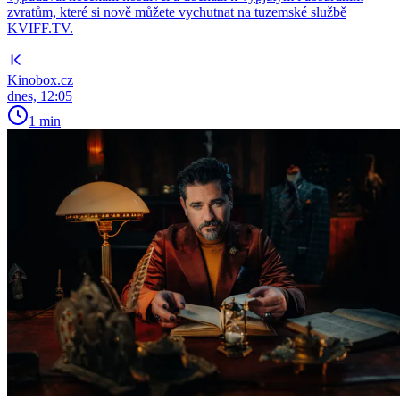
zvratům, které si nově můžete vychutnat na tuzemské službě
KVIFF.TV.
Kinobox.cz
dnes, 12:05
1 min