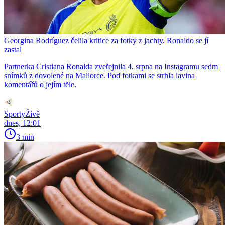
Georgina Rodríguez čelila kritice za fotky z jachty. Ronaldo se jí
zastal
Partnerka Cristiana Ronalda zveřejnila 4. srpna na Instagramu sedm
snímků z dovolené na Mallorce. Pod fotkami se strhla lavina
komentářů o jejím těle.
SportyŽivě
dnes, 12:01
3 min