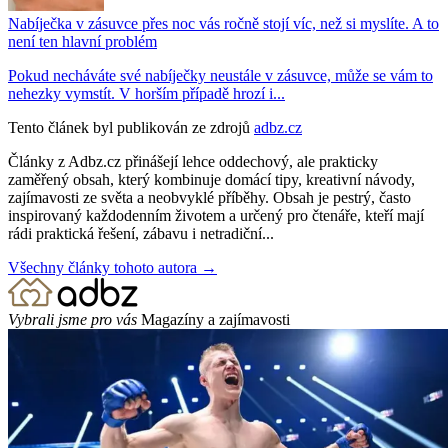
Nabíječka v zásuvce přes noc vás ročně stojí víc, než si myslíte. A to
není ten hlavní problém
Pokud necháváte své nabíječky neustále v zásuvce, může se vám to
nehezky vymstít. V horším případě hrozí i...
Tento článek byl publikován ze zdrojů
adbz.cz
Články z Adbz.cz přinášejí lehce oddechový, ale prakticky
zaměřený obsah, který kombinuje domácí tipy, kreativní návody,
zajímavosti ze světa a neobvyklé příběhy. Obsah je pestrý, často
inspirovaný každodenním životem a určený pro čtenáře, kteří mají
rádi praktická řešení, zábavu i netradiční...
Všechny články tohoto autora →
Vybrali jsme pro vás
Magazíny a zajímavosti