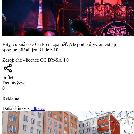
Hity, co zná celé Česko nazpaměť. Ale podle úryvku textu je
správně přiřadí jen 3 lidé z 10
Zdroj
:
che - licence CC BY-SA 4.0
Sdílet
Denní
výzva
0
Reklama
Další články z
adbz.cz