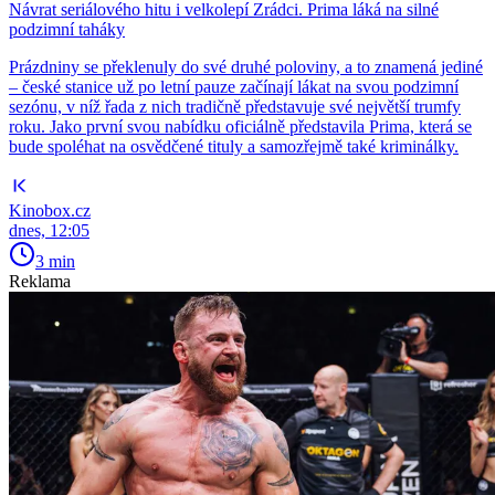
Návrat seriálového hitu i velkolepí Zrádci. Prima láká na silné
podzimní taháky
Prázdniny se překlenuly do své druhé poloviny, a to znamená jediné
– české stanice už po letní pauze začínají lákat na svou podzimní
sezónu, v níž řada z nich tradičně představuje své největší trumfy
roku. Jako první svou nabídku oficiálně představila Prima, která se
bude spoléhat na osvědčené tituly a samozřejmě také kriminálky.
Kinobox.cz
dnes, 12:05
3 min
Reklama