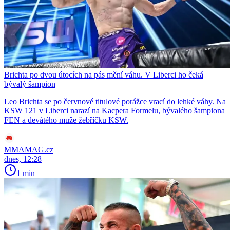
Brichta po dvou útocích na pás mění váhu. V Liberci ho čeká
bývalý šampion
Leo Brichta se po červnové titulové porážce vrací do lehké váhy. Na
KSW 121 v Liberci narazí na Kacpera Formelu, bývalého šampiona
FEN a devátého muže žebříčku KSW.
MMAMAG.cz
dnes, 12:28
1 min