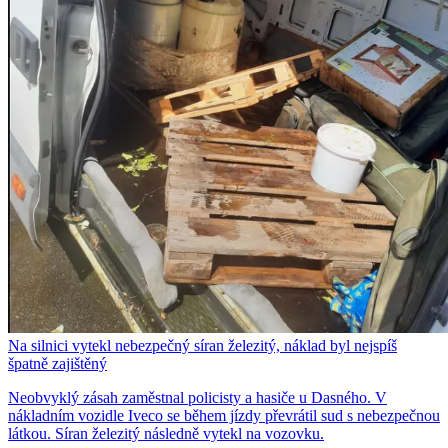
Na silnici vytekl nebezpečný síran železitý, náklad byl nejspíš
špatně zajištěný
Neobvyklý zásah zaměstnal policisty a hasiče u Dasného. V
nákladním vozidle Iveco se během jízdy převrátil sud s nebezpečnou
látkou. Síran železitý následně vytekl na vozovku.