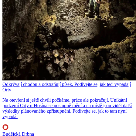
Odkrývají chodbu a odstraňují písek. Podívejte se, jak teď vypadají
Orty
Na otevření si ještě chvíli počkáme, práce ale pokračují. Unikátní
podzemí Orty u Hosína se postupně mění a na místě jsou vidět další
výsledky plánovaného zpřístupnění. Podívejte se, jak to tam nyní
vypadá.
Budějcká Drbna