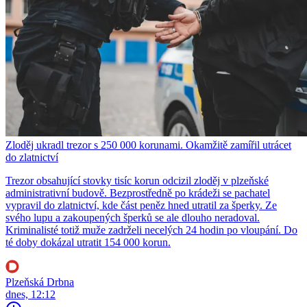
Zloděj ukradl trezor s 250 000 korunami. Okamžitě zamířil utrácet
do zlatnictví
Trezor obsahující stovky tisíc korun odcizil zloděj v plzeňské
administrativní budově. Bezprostředně po krádeži se pachatel
vypravil do zlatnictví, kde část peněz hned utratil za šperky. Ze
svého lupu a zakoupených šperků se ale dlouho neradoval.
Kriminalisté totiž muže zadrželi necelých 24 hodin po vloupání. Do
té doby dokázal utratit 154 000 korun.
Plzeňská Drbna
dnes, 12:12