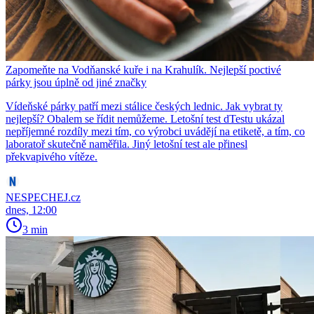
Zapomeňte na Vodňanské kuře i na Krahulík. Nejlepší poctivé
párky jsou úplně od jiné značky
Vídeňské párky patří mezi stálice českých lednic. Jak vybrat ty
nejlepší? Obalem se řídit nemůžeme. Letošní test dTestu ukázal
nepříjemné rozdíly mezi tím, co výrobci uvádějí na etiketě, a tím, co
laboratoř skutečně naměřila. Jiný letošní test ale přinesl
překvapivého vítěze.
NESPECHEJ.cz
dnes, 12:00
3 min