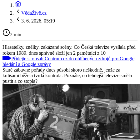
VědaŽivě.cz
3. 6. 2026, 05:19
2 min
Hlasatelky, znělky, zakázané scény. Co Česká televize vysílala před
rokem 1989, dnes správně složí jen 2 pamětníci z 10
Přidejte si obsah Centrum.cz do oblíbených zdrojů pro Google
hledání a Google zprávy
Staré zábavné pořady dnes působí skoro neškodně, jenže za
kulisami běžela tvrdá kontrola. Poznáte, co tehdejší televize směla
pustit a co stopla?