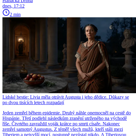
Hanácká Drbna
dnes, 17:12
2 min
Lidské bestie: Livia měla otrávit Augusta i jeho dědice. Důkazy se
po dvou tisících letech rozpadají
Jeden zemřel během epidemie. Druhý náhle onemocněl na cestě do
Hispánie. Třetí podlehl následkům zranění utrženého na východě
říše. Čtvrtého zavraždil voják krátce po smrti císaře. Nakonec
zemřel samotný Augustus. Z téměř všech mužů, kteří stáli mezi
Tiberiem a nejvyšší mocí, postupně nezůstal nikdo. A Tiberiovou