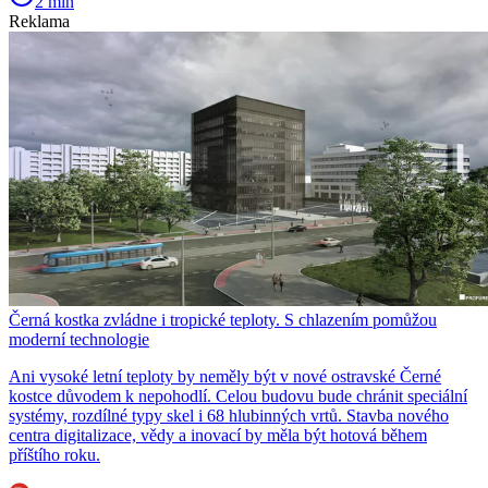
2 min
Reklama
Černá kostka zvládne i tropické teploty. S chlazením pomůžou
moderní technologie
Ani vysoké letní teploty by neměly být v nové ostravské Černé
kostce důvodem k nepohodlí. Celou budovu bude chránit speciální
systémy, rozdílné typy skel i 68 hlubinných vrtů. Stavba nového
centra digitalizace, vědy a inovací by měla být hotová během
příštího roku.