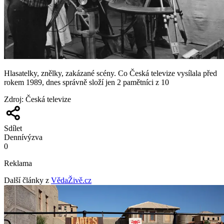
Hlasatelky, znělky, zakázané scény. Co Česká televize vysílala před
rokem 1989, dnes správně složí jen 2 pamětníci z 10
Zdroj
:
Česká televize
Sdílet
Denní
výzva
0
Reklama
Další články z
VědaŽivě.cz