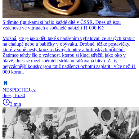
S těmito figurkami si hrálo každé dítě v ČSSR. Dnes už jsou
vzácností ve vitrínách a sbětatelé nabízíjí 11 000 Kč
Možná jste je jako děti také s nadšením vybalovali ze starých krabic
na chalupě nebo u babičky v obýváku. Drobné, těžké postavičky,
které v sobě nesly kouzlo dávných bitev a hrdinských příběhů.
Zatímco tehdy šlo o vzácnost, kterou si kluci střežili jako oko v
hlavě, dnes se mezi sběrateli strhla nefalšovaná bitva. Za ty
nejvzácnější kousky jsou totiž nadšenci ochotni zaplatit i více než 11
000 korun.
NESPECHEJ.cz
dnes, 16:30
3 min