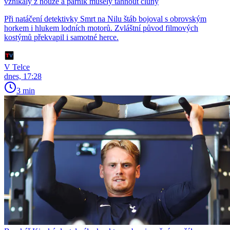
vznikaly z nouze a parník musely táhnout čluny
Při natáčení detektivky Smrt na Nilu štáb bojoval s obrovským
horkem i hlukem lodních motorů. Zvláštní původ filmových
kostýmů překvapil i samotné herce.
V Telce
dnes, 17:28
3 min