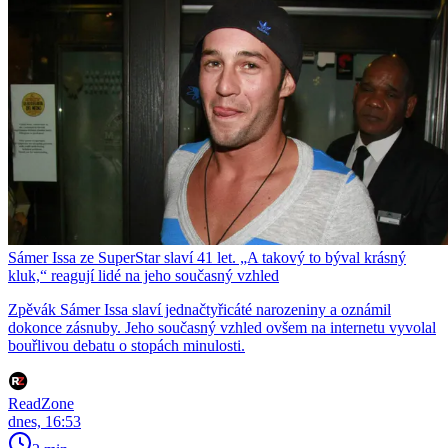
Sámer Issa ze SuperStar slaví 41 let. „A takový to býval krásný
kluk,“ reagují lidé na jeho současný vzhled
Zpěvák Sámer Issa slaví jednačtyřicáté narozeniny a oznámil
dokonce zásnuby. Jeho současný vzhled ovšem na internetu vyvolal
bouřlivou debatu o stopách minulosti.
ReadZone
dnes, 16:53