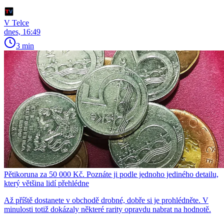
V Telce
dnes, 16:49
3 min
Pětikoruna za 50 000 Kč. Poznáte ji podle jednoho jediného detailu,
který většina lidí přehlédne
Až příště dostanete v obchodě drobné, dobře si je prohlédněte. V
minulosti totiž dokázaly některé rarity opravdu nabrat na hodnotě.