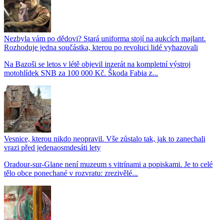
Nezbyla vám po dědovi? Stará uniforma stojí na aukcích majlant.
Rozhoduje jedna součástka, kterou po revoluci lidé vyhazovali
Na Bazoši se letos v létě objevil inzerát na kompletní výstroj
motohlídek SNB za 100 000 Kč. Škoda Fabia z...
Vesnice, kterou nikdo neopravil. Vše zůstalo tak, jak to zanechali
vrazi před jedenaosmdesáti lety
Oradour-sur-Glane není muzeum s vitrínami a popiskami. Je to celé
tělo obce ponechané v rozvratu: zrezivělé...