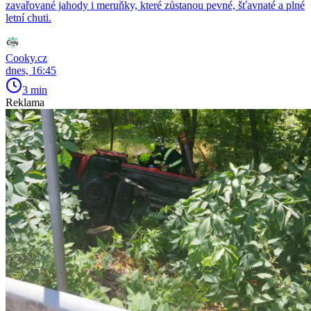
zavařované jahody i meruňky, které zůstanou pevné, šťavnaté a plné
letní chuti.
Cooky.cz
dnes, 16:45
3 min
Reklama