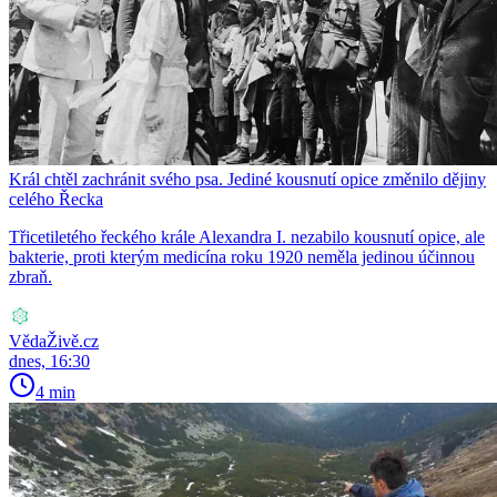
Král chtěl zachránit svého psa. Jediné kousnutí opice změnilo dějiny
celého Řecka
Třicetiletého řeckého krále Alexandra I. nezabilo kousnutí opice, ale
bakterie, proti kterým medicína roku 1920 neměla jedinou účinnou
zbraň.
VědaŽivě.cz
dnes, 16:30
4 min