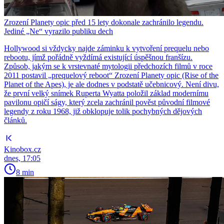
Zrození Planety opic před 15 lety dokonale zachránilo legendu.
Jediné „Ne“ vyrazilo publiku dech
Hollywood si vždycky najde záminku k vytvoření prequelu nebo
rebootu, jímž pořádně vyždímá existující úspěšnou franšízu.
Způsob, jakým se k vrstevnaté mytologii předchozích filmů v roce
2011 postavil „prequelový reboot“ Zrození Planety opic (Rise of the
Planet of the Apes), je ale dodnes v podstatě učebnicový. Není divu,
že první velký snímek Ruperta Wyatta položil základ modernímu
pavilonu opičí ságy, který zcela zachránil pověst původní filmové
legendy z roku 1968, již obklopuje tolik pochybných dějových
článků.
Kinobox.cz
dnes, 17:05
8 min