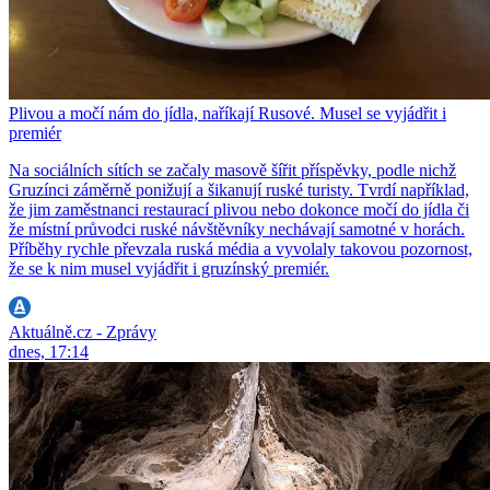
Plivou a močí nám do jídla, naříkají Rusové. Musel se vyjádřit i
premiér
Na sociálních sítích se začaly masově šířit příspěvky, podle nichž
Gruzínci záměrně ponižují a šikanují ruské turisty. Tvrdí například,
že jim zaměstnanci restaurací plivou nebo dokonce močí do jídla či
že místní průvodci ruské návštěvníky nechávají samotné v horách.
Příběhy rychle převzala ruská média a vyvolaly takovou pozornost,
že se k nim musel vyjádřit i gruzínský premiér.
Aktuálně.cz - Zprávy
dnes, 17:14