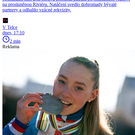
na prosluněnou Riviéru. Natáčení svedlo dohromady bývalé
partnery a odhalilo vzácné rekvizity.
V Telce
dnes, 17:10
2 min
Reklama