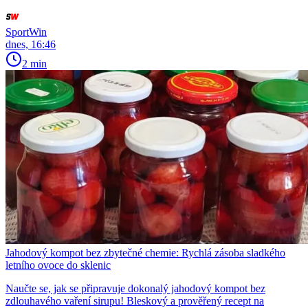
SportWin
dnes, 16:46
2 min
Jahodový kompot bez zbytečné chemie: Rychlá zásoba sladkého
letního ovoce do sklenic
Naučte se, jak se připravuje dokonalý jahodový kompot bez
zdlouhavého vaření sirupu! Bleskový a prověřený recept na