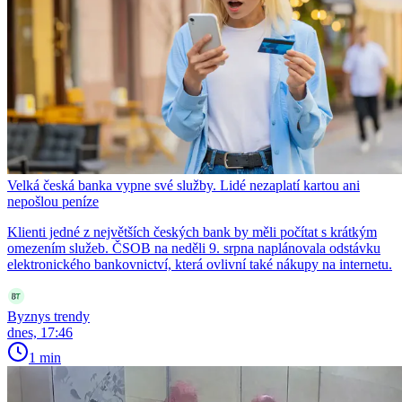
Velká česká banka vypne své služby. Lidé nezaplatí kartou ani
nepošlou peníze
Klienti jedné z největších českých bank by měli počítat s krátkým
omezením služeb. ČSOB na neděli 9. srpna naplánovala odstávku
elektronického bankovnictví, která ovlivní také nákupy na internetu.
Byznys trendy
dnes, 17:46
1 min