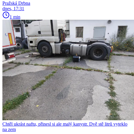
Pražská Drbna
dnes, 17:31
1 min
Chtěl ukrást naftu, přinesl si ale malý kanystr. Dvě stě litrů vyteklo
na zem