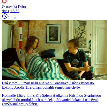
Ostravská Drbna
dnes, 16:53
2 min
Lítá v tom: Filmaři našli NASA v Bratislavě, Hádek usedl do
kokpitu Apolla 11 a diváci odhalili zeměpisné chyby
Komedie Lítá v tom s Kryštofem Hádkem a Kristínou Svarinskou
ukrývá řadu produkčních perliček, překvapivé lokace i úsměvné
zeměpisné omyly štábu.