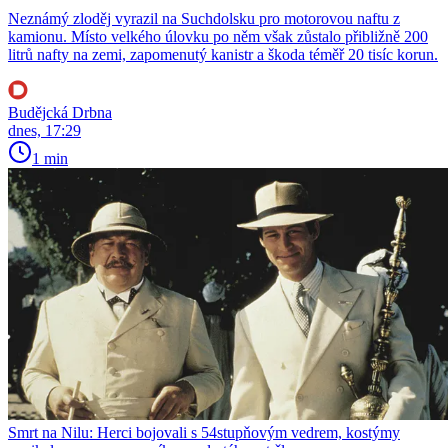
Neznámý zloděj vyrazil na Suchdolsku pro motorovou naftu z
kamionu. Místo velkého úlovku po něm však zůstalo přibližně 200
litrů nafty na zemi, zapomenutý kanistr a škoda téměř 20 tisíc korun.
Budějcká Drbna
dnes, 17:29
1 min
Smrt na Nilu: Herci bojovali s 54stupňovým vedrem, kostýmy