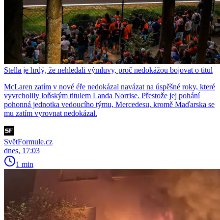
Stella je hrdý, že nehledali výmluvy, proč nedokážou bojovat o titul
McLaren zatím v nové éře nedokázal navázat na úspěšné roky, které
vyvrcholily loňským titulem Landa Norrise. Přestože jej pohání
pohonná jednotka vedoucího týmu, Mercedesu, kromě Maďarska se
mu zatím vyrovnat nedokázal.
SvětFormule.cz
dnes, 17:03
1 min