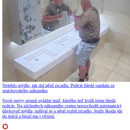
Neteklo mýdlo, tak dal pěstí zrcadlu. Policie hledá vandala ze
smíchovského nákupáku
Svoje nervy neumí ovládat muž, kterého teď kvůli tomu hledá
policie. Na záchodech nákupního centra nerozchodil automatický
dávkovač mýdla, naštval se a pěstí rozbil zrcadlo. Jenže škoda jde
do tisíců a hrozí mu i vězení.