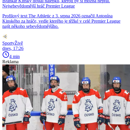
Brankář Kinský dostal nálepku, kterou by si možná nepřál.
Nejsebevědomější hráč Premier League
Profilový text The Athletic z 3. srpna 2026 označil Antonína
Kinského za hráče, vedle kterého je těžké v celé Premier League
najít někoho sebevědomějšího.
SportyŽivě
dnes, 17:26
4 min
Reklama