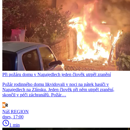
Při požáru domu v Napajedlech jeden člověk utrpěl zranění
Požár rodinného domu likvidovali v noci na pátek hasiči v
Napajedlech na Zlínsku. Jeden člověk při něm utrpěl zranění,
skončil v péči záchranářů. Požár…
Náš REGION
dnes, 17:00
1 min