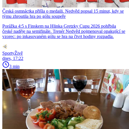
Česká osmnáctka přišla o medaili. Nedvěd popsal 15 minut, kdy se
týmu zhroutila hra po gólu soupeře
Porážka 4:5 s Finskem na Hlinka Gretzky Cupu 2026 pohřbila
české naděje na semifinále. Trenér Nedvěd pojmenoval opakující se
vzorec: po inkasovaném gólu se hra na čtvrt hodiny rozpadla.
SportyŽivě
dnes, 17:22
3 min