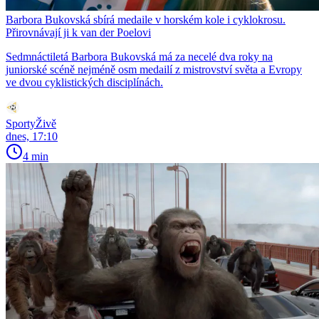
Barbora Bukovská sbírá medaile v horském kole i cyklokrosu.
Přirovnávají ji k van der Poelovi
Sedmnáctiletá Barbora Bukovská má za necelé dva roky na
juniorské scéně nejméně osm medailí z mistrovství světa a Evropy
ve dvou cyklistických disciplínách.
SportyŽivě
dnes, 17:10
4 min