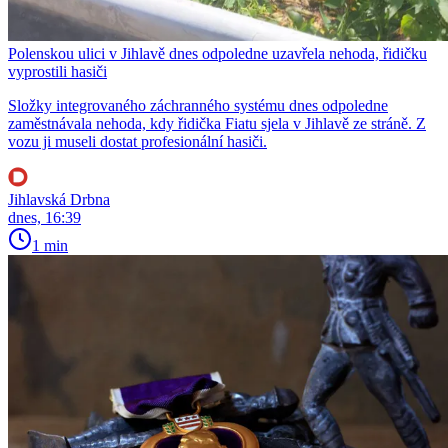
Polenskou ulici v Jihlavě dnes odpoledne uzavřela nehoda, řidičku
vyprostili hasiči
Složky integrovaného záchranného systému dnes odpoledne
zaměstnávala nehoda, kdy řidička Fiatu sjela v Jihlavě ze stráně. Z
vozu ji museli dostat profesionální hasiči.
Jihlavská Drbna
dnes, 16:39
1 min