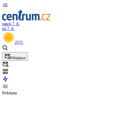
pátek 7. 8.
pá 7. 8.
25°C
Přihlášení
Reklama