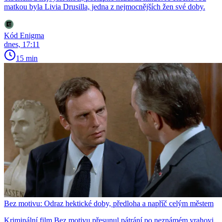
matkou byla Livia Drusilla, jedna z nejmocnějších žen své doby.
Kód Enigma
dnes, 17:11
15 min
Bez motivu: Odraz hektické doby, předloha a napříč celým městem
Kriminální film Bez motivu přesunul pátrání po neznámém vrahovi