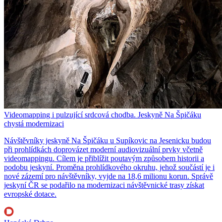
Videomapping i pulzující srdcová chodba. Jeskyně Na Špičáku
chystá modernizaci
Návštěvníky jeskyně Na Špičáku u Supíkovic na Jesenicku budou
při prohlídkách doprovázet moderní audiovizuální prvky včetně
videomappingu. Cílem je přiblížit poutavým způsobem historii a
podobu jeskyní. Proměna prohlídkového okruhu, jehož součástí je i
nové zázemí pro návštěvníky, vyjde na 18,6 milionu korun. Správě
jeskyní ČR se podařilo na modernizaci návštěvnické trasy získat
evropské dotace.