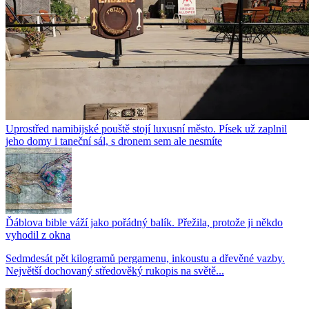
Uprostřed namibijské pouště stojí luxusní město. Písek už zaplnil
jeho domy i taneční sál, s dronem sem ale nesmíte
Ďáblova bible váží jako pořádný balík. Přežila, protože ji někdo
vyhodil z okna
Sedmdesát pět kilogramů pergamenu, inkoustu a dřevěné vazby.
Největší dochovaný středověký rukopis na světě...