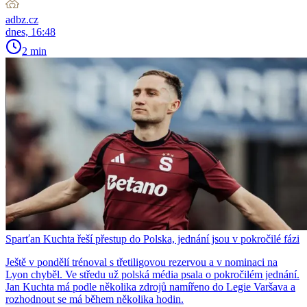
adbz.cz
dnes, 16:48
2 min
Sparťan Kuchta řeší přestup do Polska, jednání jsou v pokročilé fázi
Ještě v pondělí trénoval s třetiligovou rezervou a v nominaci na
Lyon chyběl. Ve středu už polská média psala o pokročilém jednání.
Jan Kuchta má podle několika zdrojů namířeno do Legie Varšava a
rozhodnout se má během několika hodin.