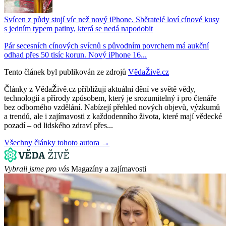
Svícen z půdy stojí víc než nový iPhone. Sběratelé loví cínové kusy
s jedním typem patiny, která se nedá napodobit
Pár secesních cínových svícnů s původním povrchem má aukční
odhad přes 50 tisíc korun. Nový iPhone 16...
Tento článek byl publikován ze zdrojů
VědaŽivě.cz
Články z VědaŽivě.cz přibližují aktuální dění ve světě vědy,
technologií a přírody způsobem, který je srozumitelný i pro čtenáře
bez odborného vzdělání. Nabízejí přehled nových objevů, výzkumů
a trendů, ale i zajímavosti z každodenního života, které mají vědecké
pozadí – od lidského zdraví přes...
Všechny články tohoto autora →
Vybrali jsme pro vás
Magazíny a zajímavosti