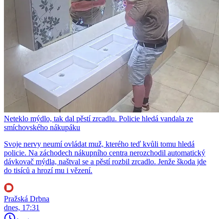
Neteklo mýdlo, tak dal pěstí zrcadlu. Policie hledá vandala ze
smíchovského nákupáku
Svoje nervy neumí ovládat muž, kterého teď kvůli tomu hledá
policie. Na záchodech nákupního centra nerozchodil automatický
dávkovač mýdla, naštval se a pěstí rozbil zrcadlo. Jenže škoda jde
do tisíců a hrozí mu i vězení.
Pražská Drbna
dnes, 17:31