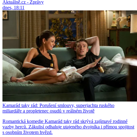
Aktuálně.cz - Zprávy
dnes, 18:11
Kamarád taky rád: Porušení smlouvy, superjachta ruského
miliardáře a propletenec osudů v reálném životě
Romantická komedie Kamarád taky rád skrývá zajímavé rodinné
vazby herců. Zákulisí odhaluje utajeného dvojníka i přímou spojitost
s osobním životem hvězd.