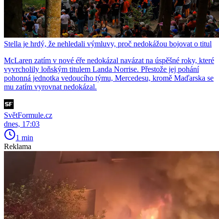
Stella je hrdý, že nehledali výmluvy, proč nedokážou bojovat o titul
McLaren zatím v nové éře nedokázal navázat na úspěšné roky, které
vyvrcholily loňským titulem Landa Norrise. Přestože jej pohání
pohonná jednotka vedoucího týmu, Mercedesu, kromě Maďarska se
mu zatím vyrovnat nedokázal.
SvětFormule.cz
dnes, 17:03
1 min
Reklama