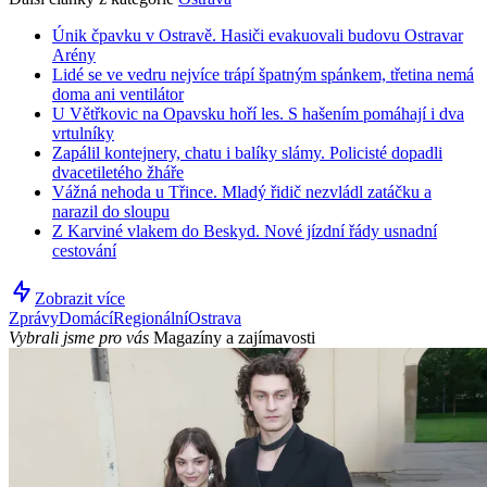
Únik čpavku v Ostravě. Hasiči evakuovali budovu Ostravar
Arény
Lidé se ve vedru nejvíce trápí špatným spánkem, třetina nemá
doma ani ventilátor
U Větřkovic na Opavsku hoří les. S hašením pomáhají i dva
vrtulníky
Zapálil kontejnery, chatu i balíky slámy. Policisté dopadli
dvacetiletého žháře
Vážná nehoda u Třince. Mladý řidič nezvládl zatáčku a
narazil do sloupu
Z Karviné vlakem do Beskyd. Nové jízdní řády usnadní
cestování
Zobrazit více
Zprávy
Domácí
Regionální
Ostrava
Vybrali jsme pro vás
Magazíny a zajímavosti