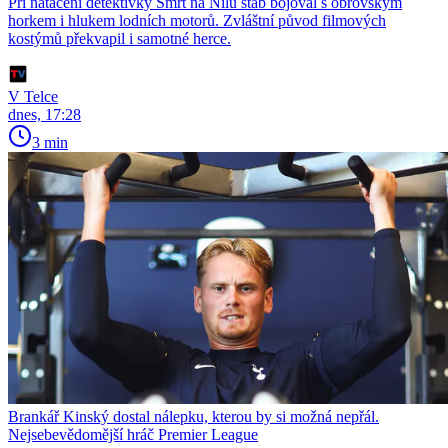
Při natáčení detektivky Smrt na Nilu štáb bojoval s obrovským
horkem i hlukem lodních motorů. Zvláštní původ filmových
kostýmů překvapil i samotné herce.
V Telce
dnes, 17:28
3 min
Brankář Kinský dostal nálepku, kterou by si možná nepřál.
Nejsebevědomější hráč Premier League