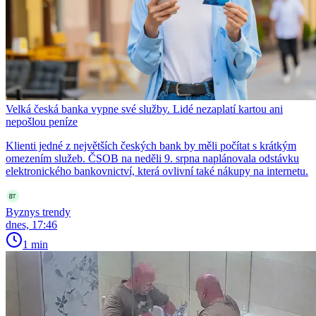
Velká česká banka vypne své služby. Lidé nezaplatí kartou ani
nepošlou peníze
Klienti jedné z největších českých bank by měli počítat s krátkým
omezením služeb. ČSOB na neděli 9. srpna naplánovala odstávku
elektronického bankovnictví, která ovlivní také nákupy na internetu.
Byznys trendy
dnes, 17:46
1 min