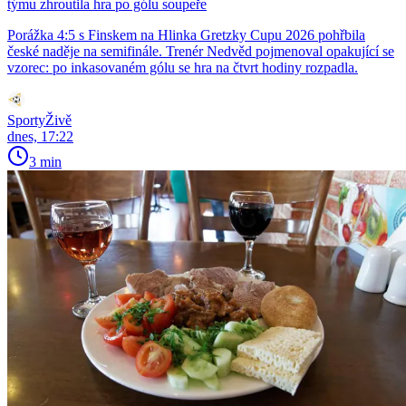
týmu zhroutila hra po gólu soupeře
Porážka 4:5 s Finskem na Hlinka Gretzky Cupu 2026 pohřbila
české naděje na semifinále. Trenér Nedvěd pojmenoval opakující se
vzorec: po inkasovaném gólu se hra na čtvrt hodiny rozpadla.
SportyŽivě
dnes, 17:22
3 min