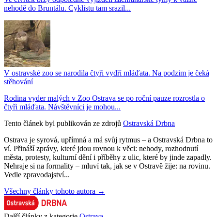
nehodě do Bruntálu. Cyklistu tam srazil...
V ostravské zoo se narodila čtyři vydří mláďata. Na podzim je čeká
stěhování
Rodina vyder malých v Zoo Ostrava se po roční pauze rozrostla o
čtyři mláďata. Návštěvníci je mohou...
Tento článek byl publikován ze zdrojů
Ostravská Drbna
Ostrava je syrová, upřímná a má svůj rytmus – a Ostravská Drbna to
ví. Přináší zprávy, které jdou rovnou k věci: nehody, rozhodnutí
města, protesty, kulturní dění i příběhy z ulic, které by jinde zapadly.
Nehraje si na formality – mluví tak, jak se v Ostravě žije: na rovinu.
Vedle zpravodajství...
Všechny články tohoto autora →
Další články z kategorie
Ostrava