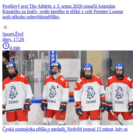
Profilový text The Athletic z 3. srpna 2026 označil Antonína
Kinského za hráče, vedle kterého je těžké v celé Premier League
najít někoho sebevědomějšího.
SportyŽivě
dnes, 17:26
4 min
Česká osmnáctka přišla o medaili. Nedvěd popsal 15 minut, kdy se