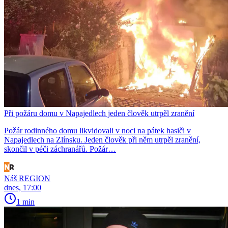
Při požáru domu v Napajedlech jeden člověk utrpěl zranění
Požár rodinného domu likvidovali v noci na pátek hasiči v
Napajedlech na Zlínsku. Jeden člověk při něm utrpěl zranění,
skončil v péči záchranářů. Požár…
Náš REGION
dnes, 17:00
1 min