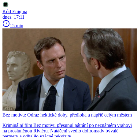
Kód Enigma
dnes, 17:11
15 min
Bez motivu: Odraz hektické doby, předloha a napříč celým městem
Kriminální film Bez motivu přesunul pátrání po neznámém vrahovi
na prosluněnou Riviéru. Natáčení svedlo dohromady bývalé
partnery a odhalilo vzácné rekvizity.