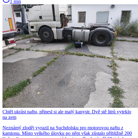
1 min
Chtěl ukrást naftu, přinesl si ale malý kanystr. Dvě stě litrů vyteklo
na zem
Neznámý zloděj vyrazil na Suchdolsku pro motorovou naftu z
kamionu. Místo velkého úlovku po něm však zůstalo přibližně 200