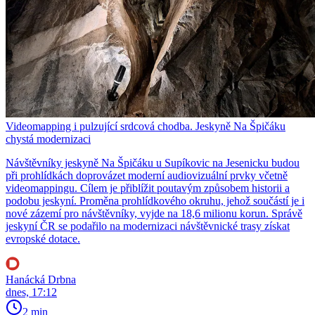
Videomapping i pulzující srdcová chodba. Jeskyně Na Špičáku
chystá modernizaci
Návštěvníky jeskyně Na Špičáku u Supíkovic na Jesenicku budou
při prohlídkách doprovázet moderní audiovizuální prvky včetně
videomappingu. Cílem je přiblížit poutavým způsobem historii a
podobu jeskyní. Proměna prohlídkového okruhu, jehož součástí je i
nové zázemí pro návštěvníky, vyjde na 18,6 milionu korun. Správě
jeskyní ČR se podařilo na modernizaci návštěvnické trasy získat
evropské dotace.
Hanácká Drbna
dnes, 17:12
2 min