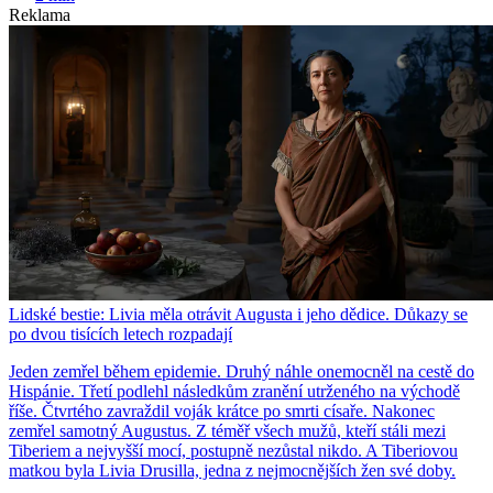
Reklama
Lidské bestie: Livia měla otrávit Augusta i jeho dědice. Důkazy se
po dvou tisících letech rozpadají
Jeden zemřel během epidemie. Druhý náhle onemocněl na cestě do
Hispánie. Třetí podlehl následkům zranění utrženého na východě
říše. Čtvrtého zavraždil voják krátce po smrti císaře. Nakonec
zemřel samotný Augustus. Z téměř všech mužů, kteří stáli mezi
Tiberiem a nejvyšší mocí, postupně nezůstal nikdo. A Tiberiovou
matkou byla Livia Drusilla, jedna z nejmocnějších žen své doby.