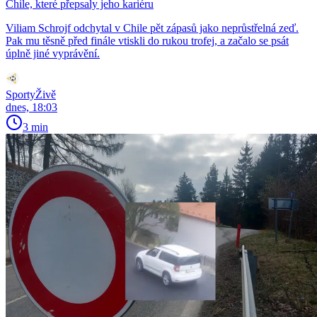
Chile, které přepsaly jeho kariéru
Viliam Schrojf odchytal v Chile pět zápasů jako neprůstřelná zeď.
Pak mu těsně před finále vtiskli do rukou trofej, a začalo se psát
úplně jiné vyprávění.
SportyŽivě
dnes, 18:03
3 min