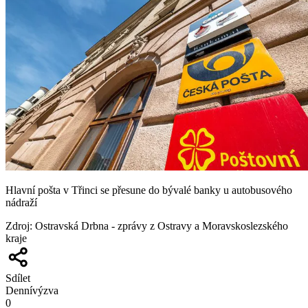
Hlavní pošta v Třinci se přesune do bývalé banky u autobusového
nádraží
Zdroj
:
Ostravská Drbna - zprávy z Ostravy a Moravskoslezského
kraje
Sdílet
Denní
výzva
0