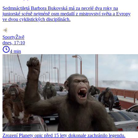
Sedmnáctiletá Barbora Bukovská má za necelé dva roky na
juniorské scéně nejméně osm medailí z mistrovství světa a Evropy
ve dvou cyklistických disciplínách.
SportyŽivě
dnes, 17:10
4 min
Zrození Planety opic před 15 lety dokonale zachránilo legendu.