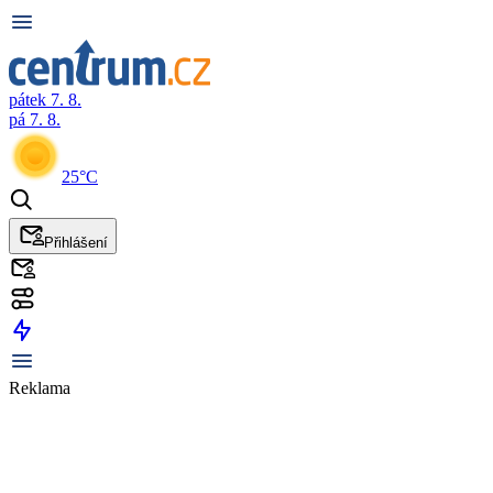
pátek 7. 8.
pá 7. 8.
25°C
Přihlášení
Reklama