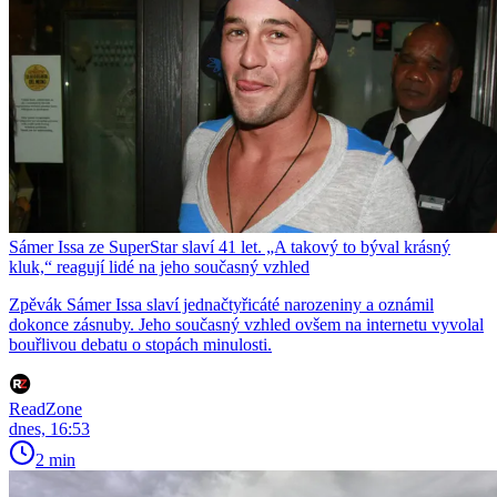
Sámer Issa ze SuperStar slaví 41 let. „A takový to býval krásný
kluk,“ reagují lidé na jeho současný vzhled
Zpěvák Sámer Issa slaví jednačtyřicáté narozeniny a oznámil
dokonce zásnuby. Jeho současný vzhled ovšem na internetu vyvolal
bouřlivou debatu o stopách minulosti.
ReadZone
dnes, 16:53
2 min