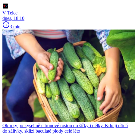
V Telce
dnes, 18:10
3 min
Okurky po kyselině citronové rostou do šířky i délky. Kdo ji přidá
do zálivky, sklízí baculaté plody celé léto