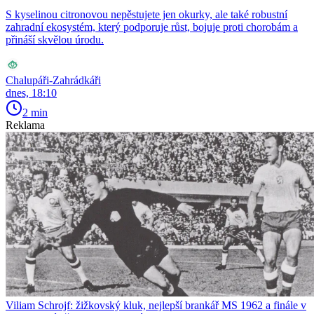
S kyselinou citronovou nepěstujete jen okurky, ale také robustní
zahradní ekosystém, který podporuje růst, bojuje proti chorobám a
přináší skvělou úrodu.
Chalupáři-Zahrádkáři
dnes, 18:10
2 min
Reklama
Viliam Schrojf: žižkovský kluk, nejlepší brankář MS 1962 a finále v