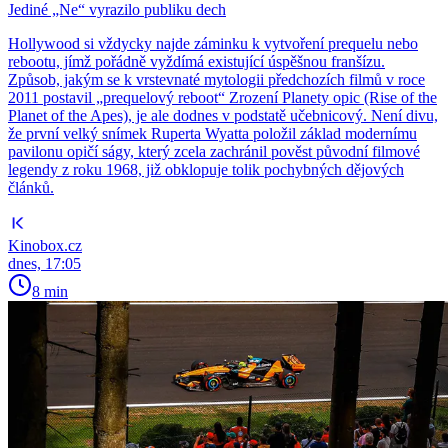
Jediné „Ne“ vyrazilo publiku dech
Hollywood si vždycky najde záminku k vytvoření prequelu nebo
rebootu, jímž pořádně vyždímá existující úspěšnou franšízu.
Způsob, jakým se k vrstevnaté mytologii předchozích filmů v roce
2011 postavil „prequelový reboot“ Zrození Planety opic (Rise of the
Planet of the Apes), je ale dodnes v podstatě učebnicový. Není divu,
že první velký snímek Ruperta Wyatta položil základ modernímu
pavilonu opičí ságy, který zcela zachránil pověst původní filmové
legendy z roku 1968, již obklopuje tolik pochybných dějových
článků.
Kinobox.cz
dnes, 17:05
8 min