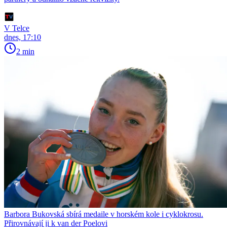
V Telce
dnes, 17:10
2 min
Barbora Bukovská sbírá medaile v horském kole i cyklokrosu.
Přirovnávají ji k van der Poelovi