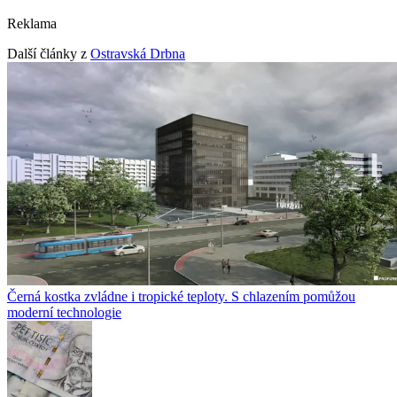
Reklama
Další články z
Ostravská Drbna
Černá kostka zvládne i tropické teploty. S chlazením pomůžou
moderní technologie