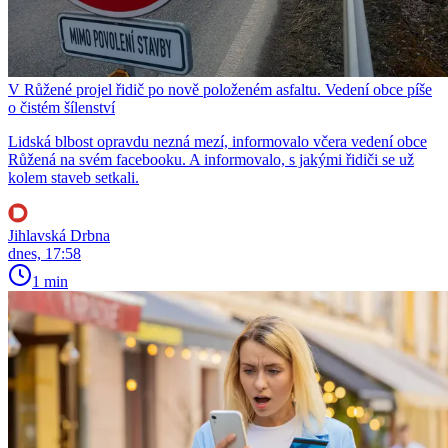
V Růžené projel řidič po nově položeném asfaltu. Vedení obce píše
o čistém šílenství
Lidská blbost opravdu nezná mezí, informovalo včera vedení obce
Růžená na svém facebooku. A informovalo, s jakými řidiči se už
kolem staveb setkali.
Jihlavská Drbna
dnes, 17:58
1 min