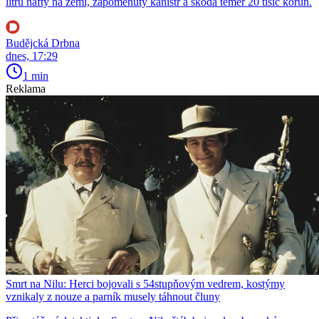
litrů nafty na zemi, zapomenutý kanistr a škoda téměř 20 tisíc korun.
Budějcká Drbna
dnes, 17:29
1 min
Reklama
Smrt na Nilu: Herci bojovali s 54stupňovým vedrem, kostýmy
vznikaly z nouze a parník musely táhnout čluny