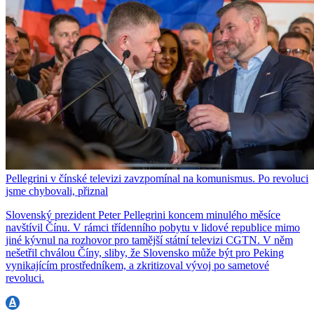
Pellegrini v čínské televizi zavzpomínal na komunismus. Po revoluci
jsme chybovali, přiznal
Slovenský prezident Peter Pellegrini koncem minulého měsíce
navštívil Čínu. V rámci třídenního pobytu v lidové republice mimo
jiné kývnul na rozhovor pro tamější státní televizi CGTN. V něm
nešetřil chválou Číny, sliby, že Slovensko může být pro Peking
vynikajícím prostředníkem, a zkritizoval vývoj po sametové
revoluci.