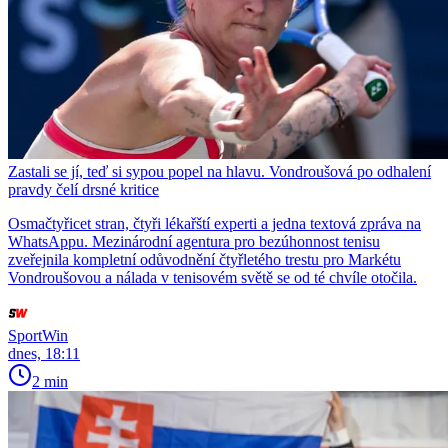
Zastali se jí, teď si sypou popel na hlavu. Vondroušová po odhalení
pravdy čelí drsné kritice
Osmačtyřicet stran, čtyři lékařští experti a jedna textová zpráva na
WhatsAppu. Mezinárodní agentura pro bezúhonnost tenisu
zveřejnila kompletní odůvodnění čtyřletého trestu pro Markétu
Vondroušovou a nálada v tenisovém světě se od té chvíle otočila.
SportWin
dnes, 18:11
2 min