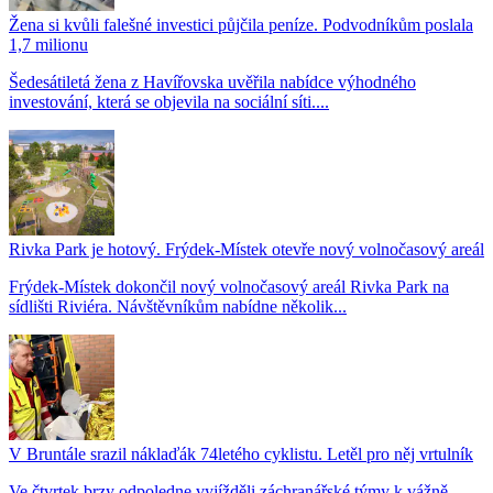
Žena si kvůli falešné investici půjčila peníze. Podvodníkům poslala
1,7 milionu
Šedesátiletá žena z Havířovska uvěřila nabídce výhodného
investování, která se objevila na sociální síti....
Rivka Park je hotový. Frýdek-Místek otevře nový volnočasový areál
Frýdek-Místek dokončil nový volnočasový areál Rivka Park na
sídlišti Riviéra. Návštěvníkům nabídne několik...
V Bruntále srazil náklaďák 74letého cyklistu. Letěl pro něj vrtulník
Ve čtvrtek brzy odpoledne vyjížděli záchranářské týmy k vážně