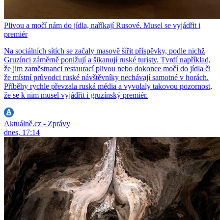
Plivou a močí nám do jídla, naříkají Rusové. Musel se vyjádřit i
premiér
Na sociálních sítích se začaly masově šířit příspěvky, podle nichž
Gruzínci záměrně ponižují a šikanují ruské turisty. Tvrdí například,
že jim zaměstnanci restaurací plivou nebo dokonce močí do jídla či
že místní průvodci ruské návštěvníky nechávají samotné v horách.
Příběhy rychle převzala ruská média a vyvolaly takovou pozornost,
že se k nim musel vyjádřit i gruzínský premiér.
Aktuálně.cz - Zprávy
dnes, 17:14