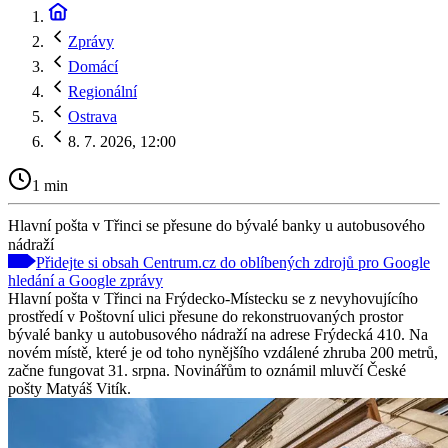
Zprávy
Domácí
Regionální
Ostrava
8. 7. 2026, 12:00
1 min
Hlavní pošta v Třinci se přesune do bývalé banky u autobusového
nádraží
Přidejte si obsah Centrum.cz do oblíbených zdrojů pro Google
hledání a Google zprávy
Hlavní pošta v Třinci na Frýdecko-Místecku se z nevyhovujícího
prostředí v Poštovní ulici přesune do rekonstruovaných prostor
bývalé banky u autobusového nádraží na adrese Frýdecká 410. Na
novém místě, které je od toho nynějšího vzdálené zhruba 200 metrů,
začne fungovat 31. srpna. Novinářům to oznámil mluvčí České
pošty Matyáš Vitík.