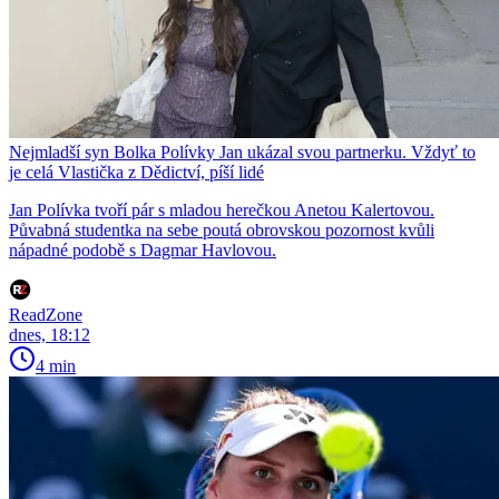
Nejmladší syn Bolka Polívky Jan ukázal svou partnerku. Vždyť to
je celá Vlastička z Dědictví, píší lidé
Jan Polívka tvoří pár s mladou herečkou Anetou Kalertovou.
Půvabná studentka na sebe poutá obrovskou pozornost kvůli
nápadné podobě s Dagmar Havlovou.
ReadZone
dnes, 18:12
4 min