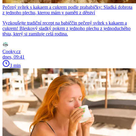
Pečený svítek s kakaem a cukrem podle prababičky: Sladká dobrota
z jednoho plechu, kterou mám v paměti z dětství
Vyzkoušejte tradiční recept na babiččin pečený svítek s kakaem a
cukrem! Bleskový sladký pokrm z jednoho plechu z jednoduchého
těsta, který si zamiluje celá rodina.
Cooky.cz
dnes, 09:41
3 min