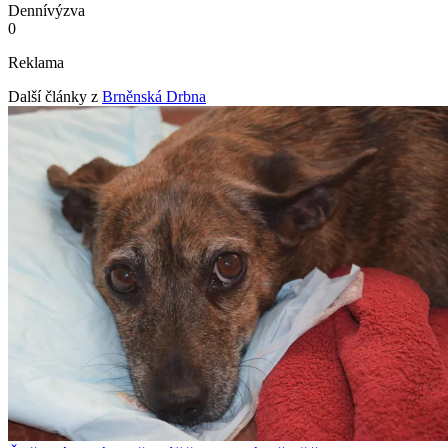
Denní
výzva
0
Reklama
Další články z
Brněnská Drbna