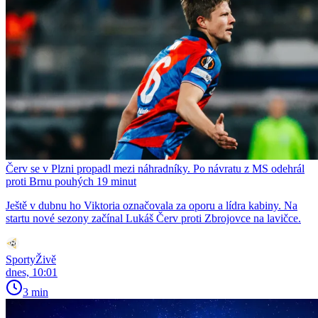
Červ se v Plzni propadl mezi náhradníky. Po návratu z MS odehrál
proti Brnu pouhých 19 minut
Ještě v dubnu ho Viktoria označovala za oporu a lídra kabiny. Na
startu nové sezony začínal Lukáš Červ proti Zbrojovce na lavičce.
SportyŽivě
dnes, 10:01
3 min