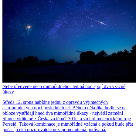
Nebe předvede něco mimořádného. Jediná noc spojí dva vzácné
úkazy
Středa 12. srpna nabídne jednu z opravdu výjimečných
astronomických nocí posledních let. Během několika hodin se na
obloze vystřídají hned dva mimořádné úkazy - největší zatmění
Slunce viditelné z Česka za téměř 30 let a vrchol meteorického roje
Perseid. Taková kombinace je mimořádně vzácná a pokud bude přát
počasí, čeká pozorovatele nezapomenutelná podívaná.