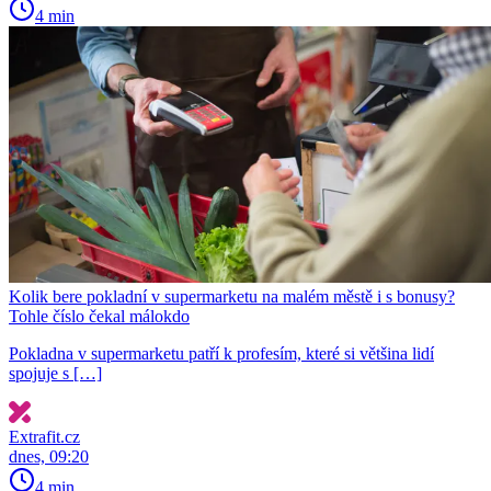
4 min
Kolik bere pokladní v supermarketu na malém městě i s bonusy?
Tohle číslo čekal málokdo
Pokladna v supermarketu patří k profesím, které si většina lidí
spojuje s […]
Extrafit.cz
dnes, 09:20
4 min