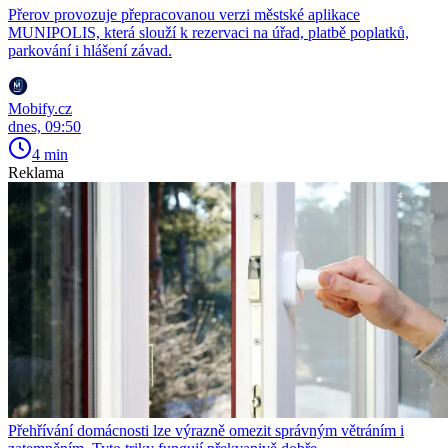
Přerov provozuje přepracovanou verzi městské aplikace
MUNIPOLIS, která slouží k rezervaci na úřad, platbě poplatků,
parkování i hlášení závad.
Mobify.cz
dnes, 09:50
4 min
Reklama
Přehřívání domácnosti lze výrazně omezit správným větráním i