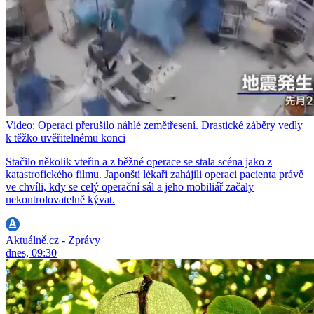
Video: Operaci přerušilo náhlé zemětřesení. Drastické záběry vedly
k těžko uvěřitelnému konci
Stačilo několik vteřin a z běžné operace se stala scéna jako z
katastrofického filmu. Japonští lékaři zahájili operaci pacienta právě
ve chvíli, kdy se celý operační sál a jeho mobiliář začaly
nekontrolovatelně kývat.
Aktuálně.cz - Zprávy
dnes, 09:30