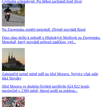
Čtyřnohá ochránkyně. Psí štěkot zachránil ženě život
Na Znojemsku zemřel motorkář. Zřejmě nezvládl řízení
Dnes ráno došlo k nehodě u Hlubokých Mošůvek na Znojemsku.
Motorkář, který nezvládl průjezd zatáčkou, vjel...
Zahraniční turisté méně míří na jižní Moravu. Nejvíce však stále
láká Slováky
Jižní Moravu ve druhém čtvrtletí navštívilo 624 822 hostů,
meziročně o 2300 méně, hlavní podíl na poklesu...