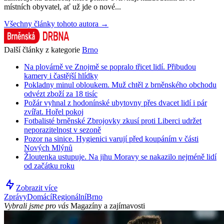
místních obyvatel, ať už jde o nové...
Všechny články tohoto autora →
Další články z kategorie
Brno
Na plovárně ve Znojmě se popralo třicet lidí. Přibudou
kamery i častější hlídky
Pokladny minul obloukem. Muž chtěl z brněnského obchodu
odvézt zboží za 18 tisíc
Požár vyhnal z hodonínské ubytovny přes dvacet lidí i pár
zvířat. Hořel pokoj
Fotbalisté brněnské Zbrojovky zkusí proti Liberci udržet
neporazitelnost v sezoně
Pozor na sinice. Hygienici varují před koupáním v části
Nových Mlýnů
Žloutenka ustupuje. Na jihu Moravy se nakazilo nejméně lidí
od začátku roku
Zobrazit více
Zprávy
Domácí
Regionální
Brno
Vybrali jsme pro vás
Magazíny a zajímavosti