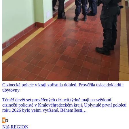
Cizinecká policie v kraji zpřísnila dohled. Prověřila tisíce dokladů i
ubytovny
Téměř devět set prověřených cizinců týdně mají na svědomí
cizinečtí policisté v Královéhradeckém kraji. Uplynulé první pololetí
roku 2026 bylo velmi vytížené. Během šesti…
Náš REGION