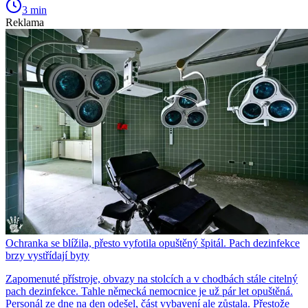
3 min
Reklama
Ochranka se blížila, přesto vyfotila opuštěný špitál. Pach dezinfekce
brzy vystřídají byty
Zapomenuté přístroje, obvazy na stolcích a v chodbách stále citelný
pach dezinfekce. Tahle německá nemocnice je už pár let opuštěná.
Personál ze dne na den odešel, část vybavení ale zůstala. Přestože