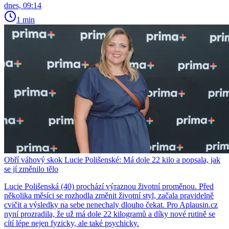
dnes, 09:14
1 min
Obří váhový skok Lucie Polišenské: Má dole 22 kilo a popsala, jak
se jí změnilo tělo
Lucie Polišenská (40) prochází výraznou životní proměnou. Před
několika měsíci se rozhodla změnit životní styl, začala pravidelně
cvičit a výsledky na sebe nenechaly dlouho čekat. Pro Aplausin.cz
nyní prozradila, že už má dole 22 kilogramů a díky nové rutině se
cítí lépe nejen fyzicky, ale také psychicky.