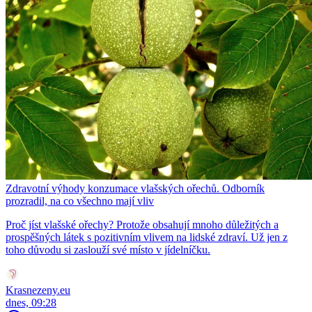
Zdravotní výhody konzumace vlašských ořechů. Odborník
prozradil, na co všechno mají vliv
Proč jíst vlašské ořechy? Protože obsahují mnoho důležitých a
prospěšných látek s pozitivním vlivem na lidské zdraví. Už jen z
toho důvodu si zaslouží své místo v jídelníčku.
Krasnezeny.eu
dnes, 09:28