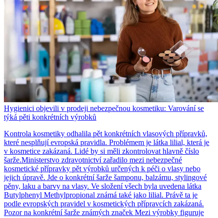
Hygienici objevili v prodeji nebezpečnou kosmetiku: Varování se
týká pěti konkrétních výrobků
Kontrola kosmetiky odhalila pět konkrétních vlasových přípravků,
které nesplňují evropská pravidla. Problémem je látka lilial, která je
v kosmetice zakázaná. Lidé by si měli zkontrolovat hlavně číslo
šarže.Ministerstvo zdravotnictví zařadilo mezi nebezpečné
kosmetické přípravky pět výrobků určených k péči o vlasy nebo
jejich úpravě. Jde o konkrétní šarže šamponu, balzámu, stylingové
pěny, laku a barvy na vlasy. Ve složení všech byla uvedena látka
Butylphenyl Methylpropional známá také jako lilial. Právě ta je
podle evropských pravidel v kosmetických přípravcích zakázaná.
Pozor na konkrétní šarže známých značek Mezi výrobky figuruje