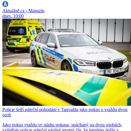
Aktuálně.cz - Magazín
dnes, 10:00
Policie šetří páteční pobodání v Tanvaldu jako pokus o vraždu dvou
osob
Jako pokus vraždu ve stádiu pokusu, spáchaný na dvou osobách,
vyšetřuje policie páteční násilný trestný čin, ke kterému došlo v