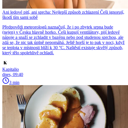
Ani ledové pití, ani sprcha: Nejlepší způsob zchlazení Češi ignorují,
škodí tím sami sobě
Předpovědi meteorologů naznačují, že i po zbytek srpna bude
(nejen) v Česku hlavně horko. Češi kupují ventilátory, pijí ledové
nápoje a snaží se zchladit v bazénu nebo pod studenou sprchou, ale
zdá se, že nic tak úplně nepomáhá. Ještě horší je to pak v noci, když
se teplota v místnosti blíží k 30 °C. Naštěstí existuje skvělý způsob,
který tělo spolehlivě ochladí.
Kapitalio
dnes, 09:40
3 min