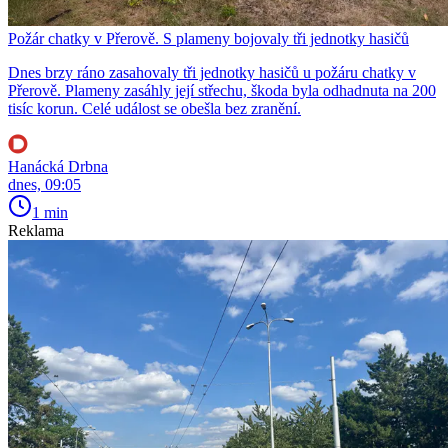
Požár chatky v Přerově. S plameny bojovaly tři jednotky hasičů
Dnes brzy ráno zasahovaly tři jednotky hasičů u požáru chatky v
Přerově. Plameny zasáhly její střechu, škoda byla odhadnuta na 200
tisíc korun. Celé událost se obešla bez zranění.
Hanácká Drbna
dnes, 09:05
1 min
Reklama