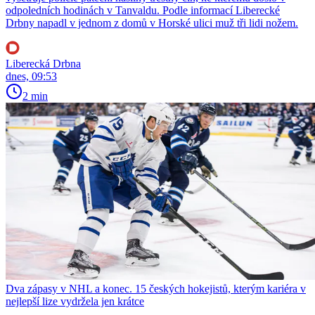
odpoledních hodinách v Tanvaldu. Podle informací Liberecké
Drbny napadl v jednom z domů v Horské ulici muž tři lidi nožem.
Liberecká Drbna
dnes, 09:53
2 min
Dva zápasy v NHL a konec. 15 českých hokejistů, kterým kariéra v
nejlepší lize vydržela jen krátce