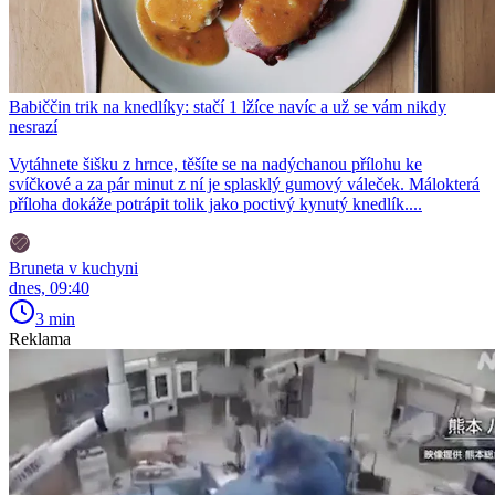
Babiččin trik na knedlíky: stačí 1 lžíce navíc a už se vám nikdy
nesrazí
Vytáhnete šišku z hrnce, těšíte se na nadýchanou přílohu ke
svíčkové a za pár minut z ní je splasklý gumový váleček. Málokterá
příloha dokáže potrápit tolik jako poctivý kynutý knedlík....
Bruneta v kuchyni
dnes, 09:40
3 min
Reklama