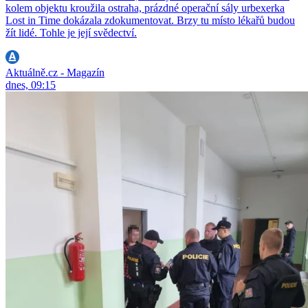
kolem objektu kroužila ostraha, prázdné operační sály urbexerka
Lost in Time dokázala zdokumentovat. Brzy tu místo lékařů budou
žít lidé. Tohle je její svědectví.
Aktuálně.cz - Magazín
dnes, 09:15