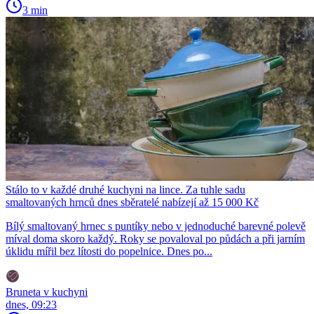
3 min
Stálo to v každé druhé kuchyni na lince. Za tuhle sadu
smaltovaných hrnců dnes sběratelé nabízejí až 15 000 Kč
Bílý smaltovaný hrnec s puntíky nebo v jednoduché barevné polevě
míval doma skoro každý. Roky se povaloval po půdách a při jarním
úklidu mířil bez lítosti do popelnice. Dnes po...
Bruneta v kuchyni
dnes, 09:23