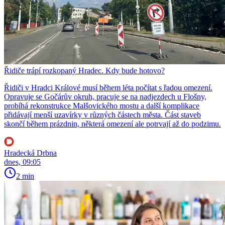
Řidiče trápí rozkopaný Hradec. Kdy bude hotovo?
Řidiči v Hradci Králové musí během léta počítat s řadou omezení.
Opravuje se Gočárův okruh, pracuje se na nadjezdech u Flošny,
probíhá rekonstrukce Malšovického mostu a další komplikace
přidávají menší uzavírky v různých částech města. Část staveb
skončí během prázdnin, některá omezení ale potrvají až do podzimu.
Hradecká Drbna
dnes, 09:05
2 min