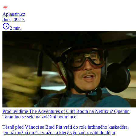
Aplausin.cz
dnes, 09:13
2 min
Proč uvidíme The Adventures of Cliff Booth na Netflixu? Quentin
Tarantino se sekl na zvláštní podmínce
Těsně před Vánoci se Brad Pitt vrátí do role hrdinného kaskadéra,
jemuž možná prošla vražda a který výrazně zasáhl do dějin