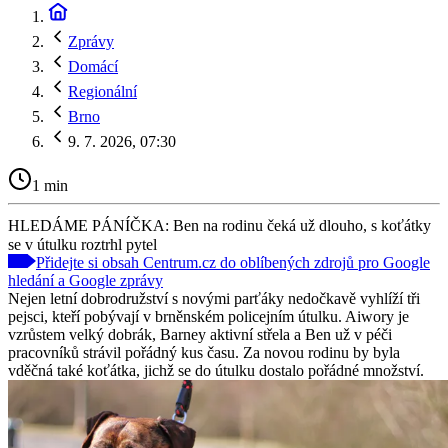
Zprávy
Domácí
Regionální
Brno
9. 7. 2026, 07:30
1 min
HLEDÁME PÁNÍČKA: Ben na rodinu čeká už dlouho, s koťátky
se v útulku roztrhl pytel
Přidejte si obsah Centrum.cz do oblíbených zdrojů pro Google
hledání a Google zprávy
Nejen letní dobrodružství s novými parťáky nedočkavě vyhlíží tři
pejsci, kteří pobývají v brněnském policejním útulku. Aiwory je
vzrůstem velký dobrák, Barney aktivní střela a Ben už v péči
pracovníků strávil pořádný kus času. Za novou rodinu by byla
vděčná také koťátka, jichž se do útulku dostalo pořádné množství.