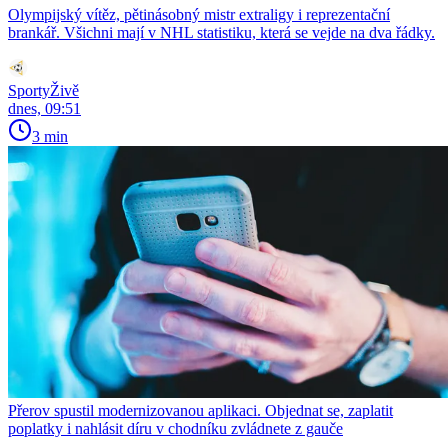
Olympijský vítěz, pětinásobný mistr extraligy i reprezentační
brankář. Všichni mají v NHL statistiku, která se vejde na dva řádky.
SportyŽivě
dnes, 09:51
3 min
Přerov spustil modernizovanou aplikaci. Objednat se, zaplatit
poplatky i nahlásit díru v chodníku zvládnete z gauče