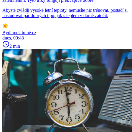
zatemněním. Tyto triky fungují překvapivě dobře
Abyste zvládli vysoké letní teploty, nemusíte nic trénovat, postačí si
nastudovat pár dobrých tipů, jak s teplem v domě zatočit.
BydlímeÚtulně.cz
dnes, 09:48
2 min