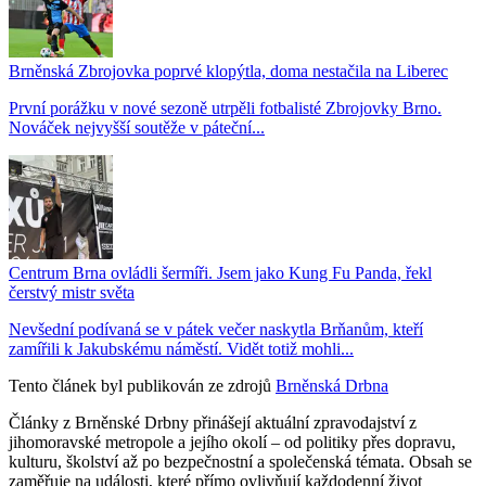
Brněnská Zbrojovka poprvé klopýtla, doma nestačila na Liberec
První porážku v nové sezoně utrpěli fotbalisté Zbrojovky Brno.
Nováček nejvyšší soutěže v páteční...
Centrum Brna ovládli šermíři. Jsem jako Kung Fu Panda, řekl
čerstvý mistr světa
Nevšední podívaná se v pátek večer naskytla Brňanům, kteří
zamířili k Jakubskému náměstí. Vidět totiž mohli...
Tento článek byl publikován ze zdrojů
Brněnská Drbna
Články z Brněnské Drbny přinášejí aktuální zpravodajství z
jihomoravské metropole a jejího okolí – od politiky přes dopravu,
kulturu, školství až po bezpečnostní a společenská témata. Obsah se
zaměřuje na události, které přímo ovlivňují každodenní život