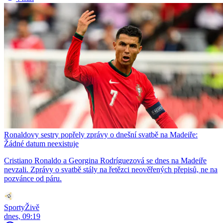
Ronaldovy sestry popřely zprávy o dnešní svatbě na Madeiře:
Žádné datum neexistuje
Cristiano Ronaldo a Georgina Rodríguezová se dnes na Madeiře
nevzali. Zprávy o svatbě stály na řetězci neověřených přepisů, ne na
pozvánce od páru.
SportyŽivě
dnes, 09:19