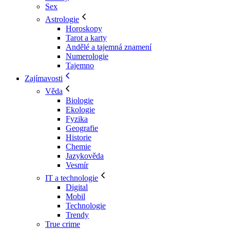
Sex
Astrologie
Horoskopy
Tarot a karty
Andělé a tajemná znamení
Numerologie
Tajemno
Zajímavosti
Věda
Biologie
Ekologie
Fyzika
Geografie
Historie
Chemie
Jazykověda
Vesmír
IT a technologie
Digital
Mobil
Technologie
Trendy
True crime