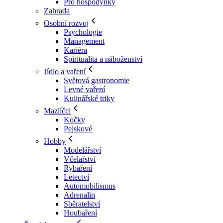
Pro hospodyňky
Zahrada
Osobní rozvoj
Psychologie
Management
Kariéra
Spiritualita a náboženství
Jídlo a vaření
Světová gastronomie
Levné vaření
Kulinářské triky
Mazlíčci
Kočky
Pejskové
Hobby
Modelářství
Včelařství
Rybaření
Letectví
Automobilismus
Adrenalin
Sběratelství
Houbaření