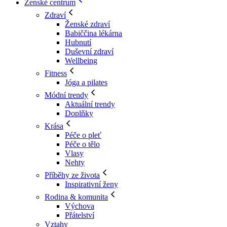
Ženské centrum
Zdraví
Ženské zdraví
Babiččina lékárna
Hubnutí
Duševní zdraví
Wellbeing
Fitness
Jóga a pilates
Módní trendy
Aktuální trendy
Doplňky
Krása
Péče o pleť
Péče o tělo
Vlasy
Nehty
Příběhy ze života
Inspirativní ženy
Rodina & komunita
Výchova
Přátelství
Vztahy