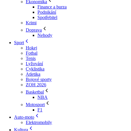
Ekonomika
Finance a burza
Podnikání
Spotřebitel
Krimi
Doprava
Nehody
Sport
Hokej
Fotbal
Tenis
Lyžování
Cyklistika
Atletika
Bojové sporty
ZOH 2026
Basketbal
NBA
Motosport
F1
Auto-moto
Elektromobily
Kultura