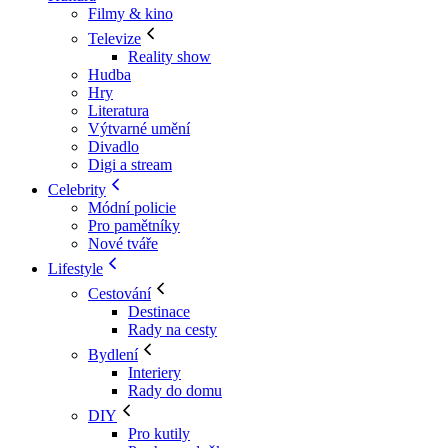
Filmy & kino
Televize
Reality show
Hudba
Hry
Literatura
Výtvarné umění
Divadlo
Digi a stream
Celebrity
Módní policie
Pro pamětníky
Nové tváře
Lifestyle
Cestování
Destinace
Rady na cesty
Bydlení
Interiery
Rady do domu
DIY
Pro kutily