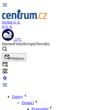
čtvrtek 6. 8.
čt 6. 8.
23°C
Internet
Firmy
Recepty
Slovníky
Přihlášení
Zprávy
Domácí
Regionální