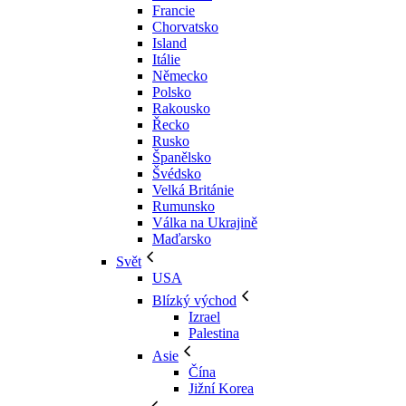
Francie
Chorvatsko
Island
Itálie
Německo
Polsko
Rakousko
Řecko
Rusko
Španělsko
Švédsko
Velká Británie
Rumunsko
Válka na Ukrajině
Maďarsko
Svět
USA
Blízký východ
Izrael
Palestina
Asie
Čína
Jižní Korea