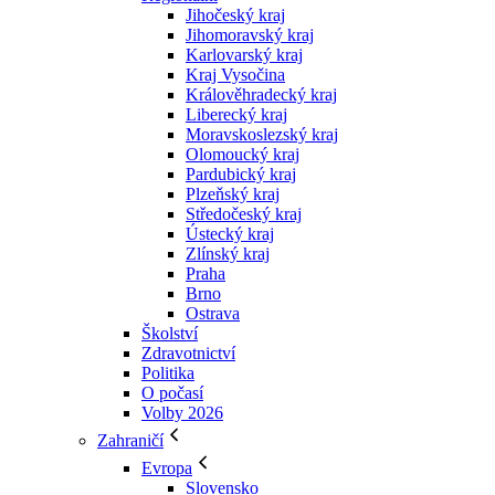
Jihočeský kraj
Jihomoravský kraj
Karlovarský kraj
Kraj Vysočina
Králověhradecký kraj
Liberecký kraj
Moravskoslezský kraj
Olomoucký kraj
Pardubický kraj
Plzeňský kraj
Středočeský kraj
Ústecký kraj
Zlínský kraj
Praha
Brno
Ostrava
Školství
Zdravotnictví
Politika
O počasí
Volby 2026
Zahraničí
Evropa
Slovensko