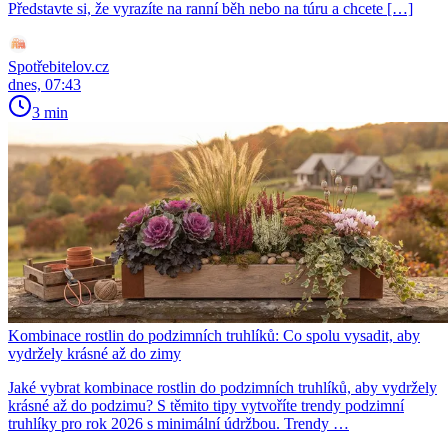
Představte si, že vyrazíte na ranní běh nebo na túru a chcete […]
Spotřebitelov.cz
dnes, 07:43
3 min
Kombinace rostlin do podzimních truhlíků: Co spolu vysadit, aby
vydržely krásné až do zimy
Jaké vybrat kombinace rostlin do podzimních truhlíků, aby vydržely
krásné až do podzimu? S těmito tipy vytvoříte trendy podzimní
truhlíky pro rok 2026 s minimální údržbou. Trendy …