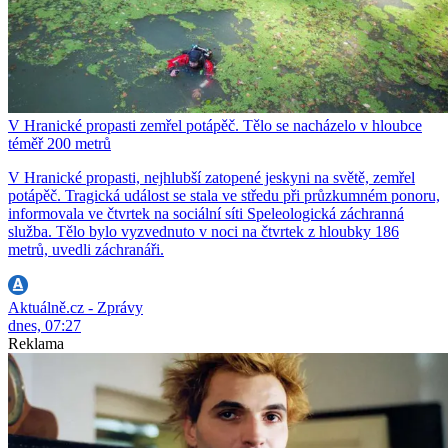
V Hranické propasti zemřel potápěč. Tělo se nacházelo v hloubce
téměř 200 metrů
V Hranické propasti, nejhlubší zatopené jeskyni na světě, zemřel
potápěč. Tragická událost se stala ve středu při průzkumném ponoru,
informovala ve čtvrtek na sociální síti Speleologická záchranná
služba. Tělo bylo vyzvednuto v noci na čtvrtek z hloubky 186
metrů, uvedli záchranáři.
Aktuálně.cz - Zprávy
dnes, 07:27
Reklama