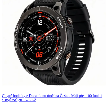
Chytré hodinky z Decathlonu útočí na Česko. Mají přes 100 funkcí
a stojí teď jen 1575 Kč