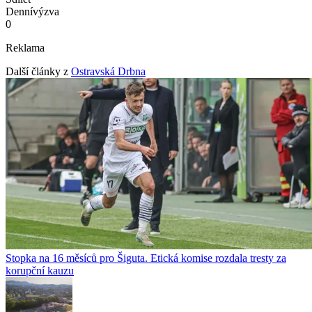
Denní
výzva
0
Reklama
Další články z
Ostravská Drbna
Stopka na 16 měsíců pro Šiguta. Etická komise rozdala tresty za
korupční kauzu