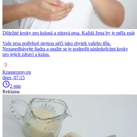
Důležité kroky pro krásná a zdravá prsa. Každá žena by je měla znát
Vaše prsa potřebují stejnou péči jako zbytek vašeho těla.
Nezanedbávejte ňadra a snažte se je podpořit následujícími kroky
pro jejich zdraví a krásu.
Krasnezeny.eu
dnes, 07:15
2 min
Reklama