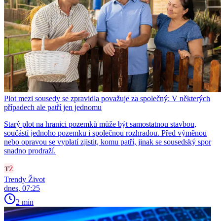
Plot mezi sousedy se zpravidla považuje za společný: V některých
případech ale patří jen jednomu
Starý plot na hranici pozemků může být samostatnou stavbou,
součástí jednoho pozemku i společnou rozhradou. Před výměnou
nebo opravou se vyplatí zjistit, komu patří, jinak se sousedský spor
snadno prodraží.
Trendy Život
dnes, 07:25
2 min