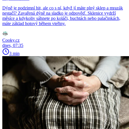
Dýně je podzimní hit, ale co s ní, když jí máte plný sklep a mrazák
nestačí? Zavařená dýně na sladko je odpověď. Sklenice vydrží
měsíce a kdykoliv sáhnete po koláči, buchtách nebo palačinkách,
máte základ hotový během vteřiny.
Cooky.cz
dnes, 07:35
3 min