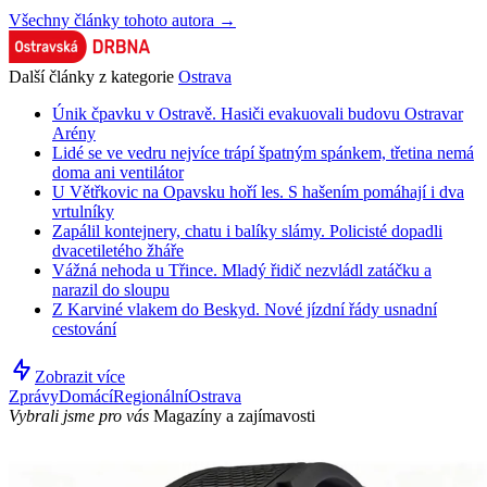
Všechny články tohoto autora →
Další články z kategorie
Ostrava
Únik čpavku v Ostravě. Hasiči evakuovali budovu Ostravar
Arény
Lidé se ve vedru nejvíce trápí špatným spánkem, třetina nemá
doma ani ventilátor
U Větřkovic na Opavsku hoří les. S hašením pomáhají i dva
vrtulníky
Zapálil kontejnery, chatu i balíky slámy. Policisté dopadli
dvacetiletého žháře
Vážná nehoda u Třince. Mladý řidič nezvládl zatáčku a
narazil do sloupu
Z Karviné vlakem do Beskyd. Nové jízdní řády usnadní
cestování
Zobrazit více
Zprávy
Domácí
Regionální
Ostrava
Vybrali jsme pro vás
Magazíny a zajímavosti