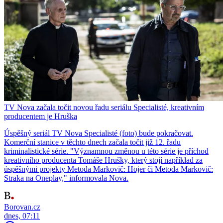
TV Nova začala točit novou řadu seriálu Specialisté, kreativním
producentem je Hruška
Úspěšný seriál TV Nova Specialisté (foto) bude pokračovat.
Komerční stanice v těchto dnech začala točit již 12. řadu
kriminalistické série. "Významnou změnou u této série je příchod
kreativního producenta Tomáše Hrušky, který stojí například za
úspěšnými projekty Metoda Markovič: Hojer či Metoda Markovič:
Straka na Oneplay," informovala Nova.
Borovan.cz
dnes, 07:11