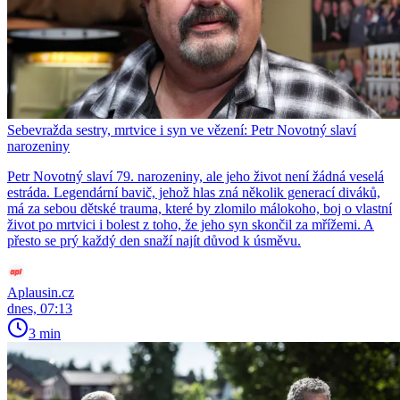
Sebevražda sestry, mrtvice i syn ve vězení: Petr Novotný slaví
narozeniny
Petr Novotný slaví 79. narozeniny, ale jeho život není žádná veselá
estráda. Legendární bavič, jehož hlas zná několik generací diváků,
má za sebou dětské trauma, které by zlomilo málokoho, boj o vlastní
život po mrtvici i bolest z toho, že jeho syn skončil za mřížemi. A
přesto se prý každý den snaží najít důvod k úsměvu.
Aplausin.cz
dnes, 07:13
3 min