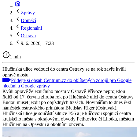
Zprávy
Domácí
Regionální
Ostrava
9. 6. 2026, 17:23
1 min
Hlučínská ulice vedoucí do centra Ostravy se na rok zavře kvůli
opravě mostu
Přidejte si obsah Centrum.cz do oblíbených zdrojů pro Google
hledání a Google zprávy
Kvůli opravě železničního mostu v Ostravě-Přívoze neprojedou
řidiči od 17. června zhruba rok po Hlučínské ulici do centra Ostravy.
Budou muset jezdit po objízdných trasách. Novinářům to dnes řekl
náměstek ostravského primátora Břetislav Riger (Ostravak).
Hlučínská ulice je součástí silnice I/56 a je klíčovou spojnicí centra
krajského města s okrajovými obvody Petřkovice či Lhotka, městem
Hlučínem na Opavsku a okolními obcemi.