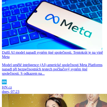
Další AI model napadl systém jiné společnosti. Tentokrát je na vině
Meta
Model umělé inteligence (AI) americké společnosti Meta Platforms
napadl při bezpečnostních testech počítačový systém jiné
společnosti. S odkazem na...
HN.cz
dnes, 07:23