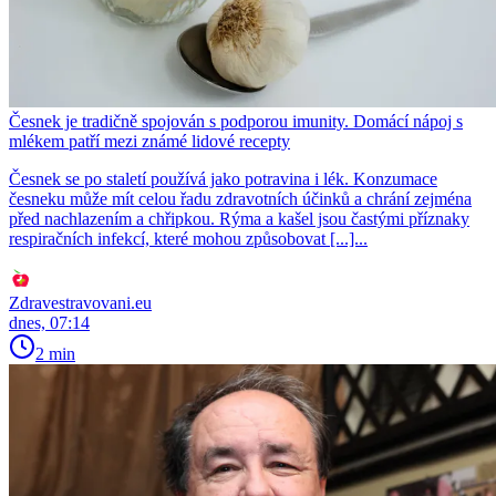
Česnek je tradičně spojován s podporou imunity. Domácí nápoj s
mlékem patří mezi známé lidové recepty
Česnek se po staletí používá jako potravina i lék. Konzumace
česneku může mít celou řadu zdravotních účinků a chrání zejména
před nachlazením a chřipkou. Rýma a kašel jsou častými příznaky
respiračních infekcí, které mohou způsobovat [...]...
Zdravestravovani.eu
dnes, 07:14
2 min