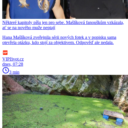
Některé kapitoly píšu jen pro sebe. Mašlíková fanouškům vzkázala,
ať se na nového muže neptají
Hana Mašlíková zveřejnila sérii nových fotek a v popisku sama
otevřela otázku, kdo stojí za objektivem. Odpověď ale nedala.
VIPživot.cz
dnes, 07:28
3 min