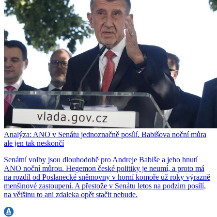
Analýza: ANO v Senátu jednoznačně posílí. Babišova noční můra
ale jen tak neskončí
Senátní volby jsou dlouhodobě pro Andreje Babiše a jeho hnutí
ANO noční můrou. Hegemon české politiky je neumí, a proto má
na rozdíl od Poslanecké sněmovny v horní komoře už roky výrazně
menšinové zastoupení. A přestože v Senátu letos na podzim posílí,
na většinu to ani zdaleka opět stačit nebude.