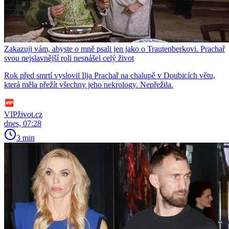
Zakazuji vám, abyste o mně psali jen jako o Trautenberkovi. Prachař
svou nejslavnější roli nesnášel celý život
Rok před smrtí vyslovil Ilja Prachař na chalupě v Doubicích větu,
která měla přežít všechny jeho nekrology. Nepřežila.
VIPživot.cz
dnes, 07:28
3 min