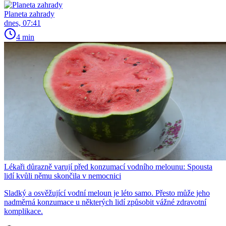
Planeta zahrady
dnes, 07:41
4 min
Lékaři důrazně varují před konzumací vodního melounu: Spousta
lidí kvůli němu skončila v nemocnici
Sladký a osvěžující vodní meloun je léto samo. Přesto může jeho
nadměrná konzumace u některých lidí způsobit vážné zdravotní
komplikace.