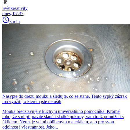
Světkreativity
dnes, 07:37
3 min
Nasypte do dřezu mouku a sledujte, co se stane. Tento sypký zázrak
má využití, o kterém jste netušili
Mouka představuje v kuchyni univerzálního pomocníka. Kromě
toho, že s ní připravíte slané i sladké pokrmy, vám totiž pomůže i s
úklidem. Nerez je velmi oblíbeným materiálem, a to pro svou
odolnost i všestrannost. Jeho...