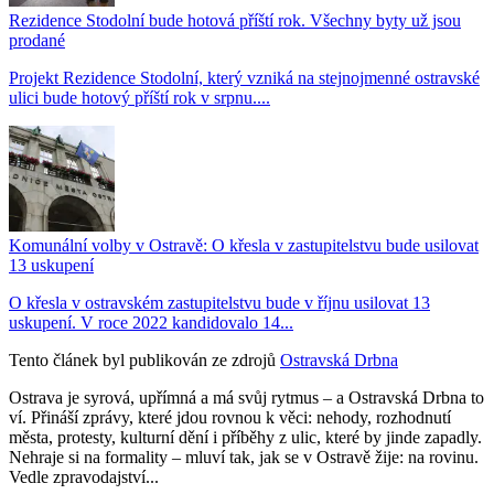
Rezidence Stodolní bude hotová příští rok. Všechny byty už jsou
prodané
Projekt Rezidence Stodolní, který vzniká na stejnojmenné ostravské
ulici bude hotový příští rok v srpnu....
Komunální volby v Ostravě: O křesla v zastupitelstvu bude usilovat
13 uskupení
O křesla v ostravském zastupitelstvu bude v říjnu usilovat 13
uskupení. V roce 2022 kandidovalo 14...
Tento článek byl publikován ze zdrojů
Ostravská Drbna
Ostrava je syrová, upřímná a má svůj rytmus – a Ostravská Drbna to
ví. Přináší zprávy, které jdou rovnou k věci: nehody, rozhodnutí
města, protesty, kulturní dění i příběhy z ulic, které by jinde zapadly.
Nehraje si na formality – mluví tak, jak se v Ostravě žije: na rovinu.
Vedle zpravodajství...