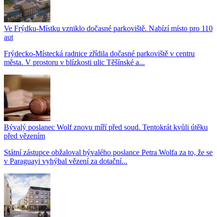
Ve Frýdku-Místku vzniklo dočasné parkoviště. Nabízí místo pro 110
aut
Frýdecko-Místecká radnice zřídila dočasné parkoviště v centru
města. V prostoru v blízkosti ulic Těšínské a...
Bývalý poslanec Wolf znovu míří před soud. Tentokrát kvůli útěku
před vězením
Státní zástupce obžaloval bývalého poslance Petra Wolfa za to, že se
v Paraguayi vyhýbal vězení za dotační...