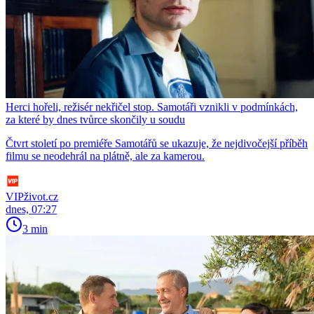
Herci hořeli, režisér nekřičel stop. Samotáři vznikli v podmínkách,
za které by dnes tvůrce skončily u soudu
Čtvrt století po premiéře Samotářů se ukazuje, že nejdivočejší příběh
filmu se neodehrál na plátně, ale za kamerou.
VIPživot.cz
dnes, 07:27
3 min