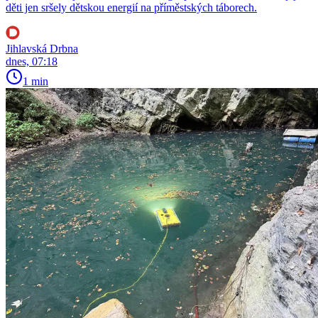
děti jen sršely dětskou energií na příměstských táborech.
Jihlavská Drbna
dnes, 07:18
1 min