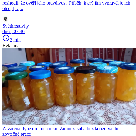
rozhodli, že ověří jeho pravdivost. Příběh, který jim vyprávěl jejich
otec, [...]...
Světkreativity
dnes, 07:36
2 min
Reklama
Zavařená dýně do moučníků: Zimní zásoba bez konzervantů a
zbytečné práce