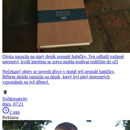
Dívka narazila na starý deník zesnulé babičky. Ten odhalil rodinné
tajemství, kvůli kterému se sotva mohla podívat rodičům do očí
Nečekaný objev se povedl dívce v domě její zesnulé babičky.
Během úklidu narazila na deník, který byl plný dojemných
vzpomínek na její dětství.
Světkreativity
dnes, 07:21
2 min
Reklama