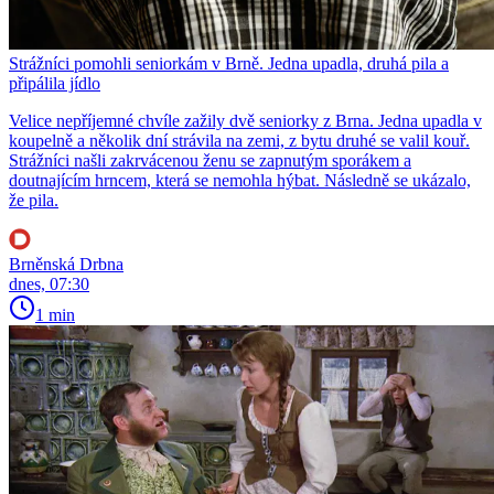
Strážníci pomohli seniorkám v Brně. Jedna upadla, druhá pila a
připálila jídlo
Velice nepříjemné chvíle zažily dvě seniorky z Brna. Jedna upadla v
koupelně a několik dní strávila na zemi, z bytu druhé se valil kouř.
Strážníci našli zakrvácenou ženu se zapnutým sporákem a
doutnajícím hrncem, která se nemohla hýbat. Následně se ukázalo,
že pila.
Brněnská Drbna
dnes, 07:30
1 min