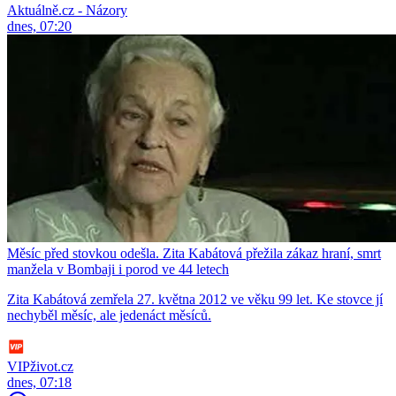
Aktuálně.cz - Názory
dnes, 07:20
Měsíc před stovkou odešla. Zita Kabátová přežila zákaz hraní, smrt
manžela v Bombaji i porod ve 44 letech
Zita Kabátová zemřela 27. května 2012 ve věku 99 let. Ke stovce jí
nechyběl měsíc, ale jedenáct měsíců.
VIPživot.cz
dnes, 07:18