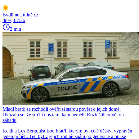
BydlímeÚtulně.cz
dnes, 07:36
2 min
Mladí bratři se rozhodli ověřit si starou pověst o jejich domě.
Ukázalo se, že strčili nos tam, kam neměli. Rozluštili odvěkou
záhadu
Keith a Les Bergquist jsou bratři, kterým byl celé dětství vyprávěn
jeden příběh. Ten byl v jejich rodině znám po generace a oni se