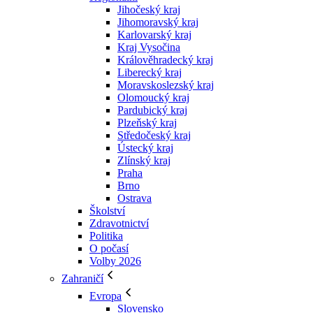
Jihočeský kraj
Jihomoravský kraj
Karlovarský kraj
Kraj Vysočina
Králověhradecký kraj
Liberecký kraj
Moravskoslezský kraj
Olomoucký kraj
Pardubický kraj
Plzeňský kraj
Středočeský kraj
Ústecký kraj
Zlínský kraj
Praha
Brno
Ostrava
Školství
Zdravotnictví
Politika
O počasí
Volby 2026
Zahraničí
Evropa
Slovensko