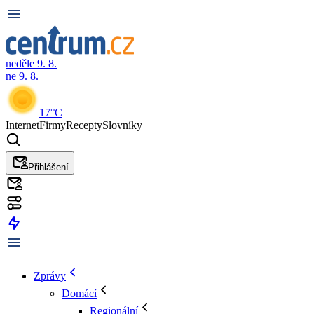
neděle 9. 8.
ne 9. 8.
17°C
Internet
Firmy
Recepty
Slovníky
Přihlášení
Zprávy
Domácí
Regionální