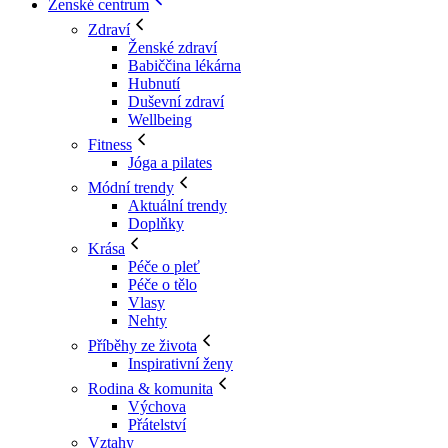
Ženské centrum
Zdraví
Ženské zdraví
Babiččina lékárna
Hubnutí
Duševní zdraví
Wellbeing
Fitness
Jóga a pilates
Módní trendy
Aktuální trendy
Doplňky
Krása
Péče o pleť
Péče o tělo
Vlasy
Nehty
Příběhy ze života
Inspirativní ženy
Rodina & komunita
Výchova
Přátelství
Vztahy