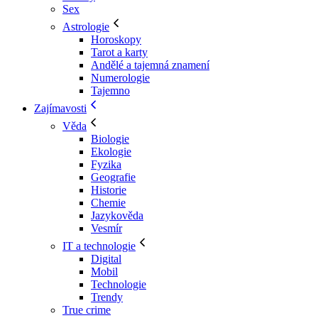
Sex
Astrologie
Horoskopy
Tarot a karty
Andělé a tajemná znamení
Numerologie
Tajemno
Zajímavosti
Věda
Biologie
Ekologie
Fyzika
Geografie
Historie
Chemie
Jazykověda
Vesmír
IT a technologie
Digital
Mobil
Technologie
Trendy
True crime