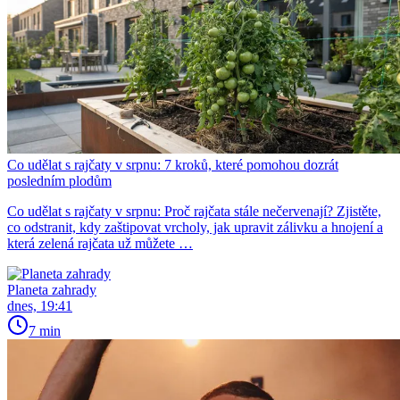
Co udělat s rajčaty v srpnu: 7 kroků, které pomohou dozrát
posledním plodům
Co udělat s rajčaty v srpnu: Proč rajčata stále nečervenají? Zjistěte,
co odstranit, kdy zaštipovat vrcholy, jak upravit zálivku a hnojení a
která zelená rajčata už můžete …
Planeta zahrady
dnes, 19:41
7 min