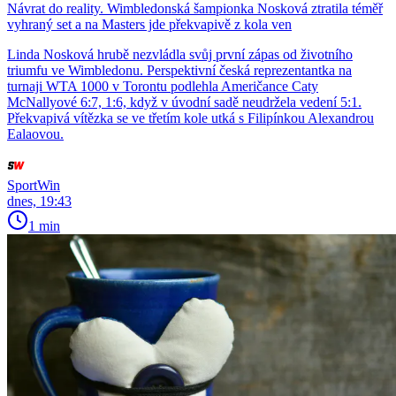
Návrat do reality. Wimbledonská šampionka Nosková ztratila téměř
vyhraný set a na Masters jde překvapivě z kola ven
Linda Nosková hrubě nezvládla svůj první zápas od životního
triumfu ve Wimbledonu. Perspektivní česká reprezentantka na
turnaji WTA 1000 v Torontu podlehla Američance Caty
McNallyové 6:7, 1:6, když v úvodní sadě neudržela vedení 5:1.
Překvapivá vítězka se ve třetím kole utká s Filipínkou Alexandrou
Ealaovou.
SportWin
dnes, 19:43
1 min