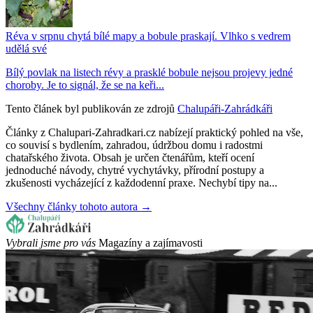
Réva v srpnu chytá bílé mapy a bobule praskají. Vlhko s vedrem
udělá své
Bílý povlak na listech révy a prasklé bobule nejsou projevy jedné
choroby. Je to signál, že se na keři...
Tento článek byl publikován ze zdrojů
Chalupáři-Zahrádkáři
Články z Chalupari-Zahradkari.cz nabízejí praktický pohled na vše,
co souvisí s bydlením, zahradou, údržbou domu i radostmi
chatařského života. Obsah je určen čtenářům, kteří ocení
jednoduché návody, chytré vychytávky, přírodní postupy a
zkušenosti vycházející z každodenní praxe. Nechybí tipy na...
Všechny články tohoto autora →
Vybrali jsme pro vás
Magazíny a zajímavosti