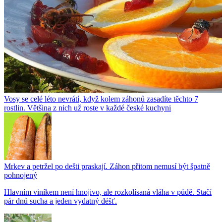
Vosy se celé léto nevrátí, když kolem záhonů zasadíte těchto 7
rostlin. Většina z nich už roste v každé české kuchyni
Mrkev a petržel po dešti praskají. Záhon přitom nemusí být špatně
pohnojený
Hlavním viníkem není hnojivo, ale rozkolísaná vláha v půdě. Stačí
pár dnů sucha a jeden vydatný déšť.