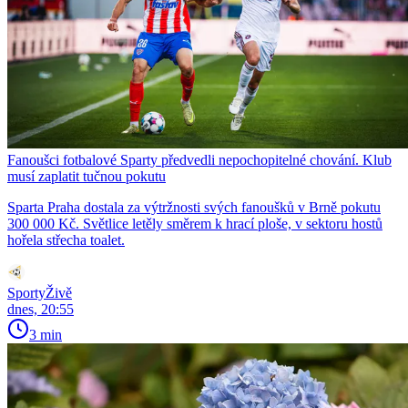
Fanoušci fotbalové Sparty předvedli nepochopitelné chování. Klub
musí zaplatit tučnou pokutu
Sparta Praha dostala za výtržnosti svých fanoušků v Brně pokutu
300 000 Kč. Světlice letěly směrem k hrací ploše, v sektoru hostů
hořela střecha toalet.
SportyŽivě
dnes, 20:55
3 min