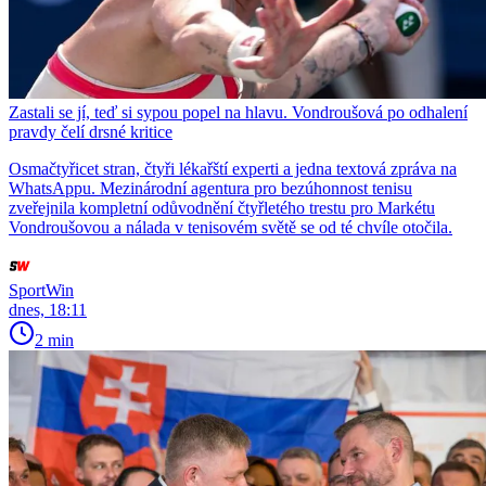
Zastali se jí, teď si sypou popel na hlavu. Vondroušová po odhalení
pravdy čelí drsné kritice
Osmačtyřicet stran, čtyři lékařští experti a jedna textová zpráva na
WhatsAppu. Mezinárodní agentura pro bezúhonnost tenisu
zveřejnila kompletní odůvodnění čtyřletého trestu pro Markétu
Vondroušovou a nálada v tenisovém světě se od té chvíle otočila.
SportWin
dnes, 18:11
2 min