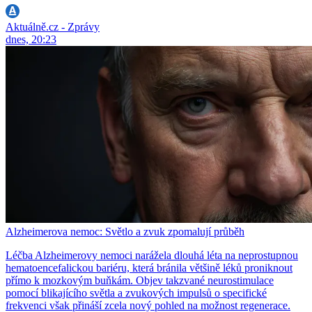
Aktuálně.cz - Zprávy
dnes, 20:23
Alzheimerova nemoc: Světlo a zvuk zpomalují průběh
Léčba Alzheimerovy nemoci narážela dlouhá léta na neprostupnou
hematoencefalickou bariéru, která bránila většině léků proniknout
přímo k mozkovým buňkám. Objev takzvané neurostimulace
pomocí blikajícího světla a zvukových impulsů o specifické
frekvenci však přináší zcela nový pohled na možnost regenerace.