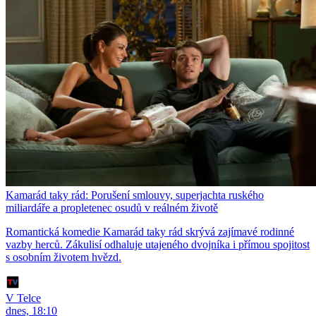
Kamarád taky rád: Porušení smlouvy, superjachta ruského
miliardáře a propletenec osudů v reálném životě
Romantická komedie Kamarád taky rád skrývá zajímavé rodinné
vazby herců. Zákulisí odhaluje utajeného dvojníka i přímou spojitost
s osobním životem hvězd.
V Telce
dnes, 18:10