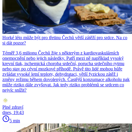
Horké léto může být pro třetinu Čechů větší zátěží pro srdce. Na co
si dát pozor?
Téměř 3,6 milionu Čechů žije s některým z kardiovaskulárních
onemocnění nebo jejich následky. Patří mezi ně například vysoký
krevní tlak, ischemická choroba srdeční, porucha srdečního rytmu
nebo stav po cévní mozkové příhodě. Právě tito lidé mohou hůře
zvládat vysoké letní teploty, dehydrataci, větší fyzickou zátěž i
změny režimu během dovolených. Častější konzumace alkoholu pak
může riziko dále zvyšovat. Jak tedy riziko problémů se srdcem co
nejvíc snížit?
Plné zdraví
dnes, 19:43
5 min