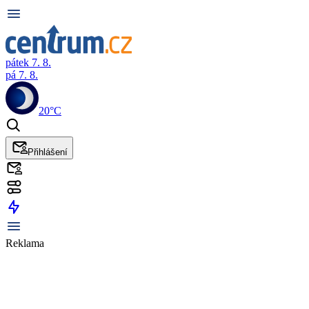
pátek 7. 8.
pá 7. 8.
20°C
Přihlášení
Reklama