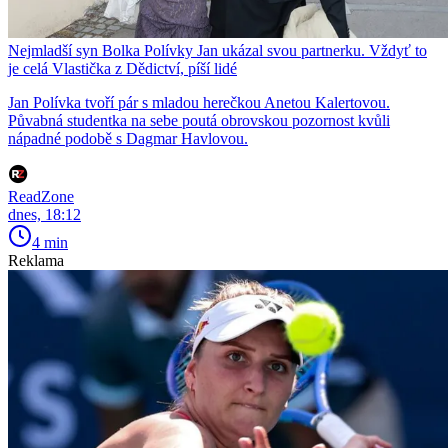
Nejmladší syn Bolka Polívky Jan ukázal svou partnerku. Vždyť to
je celá Vlastička z Dědictví, píší lidé
Jan Polívka tvoří pár s mladou herečkou Anetou Kalertovou.
Půvabná studentka na sebe poutá obrovskou pozornost kvůli
nápadné podobě s Dagmar Havlovou.
ReadZone
dnes, 18:12
4 min
Reklama