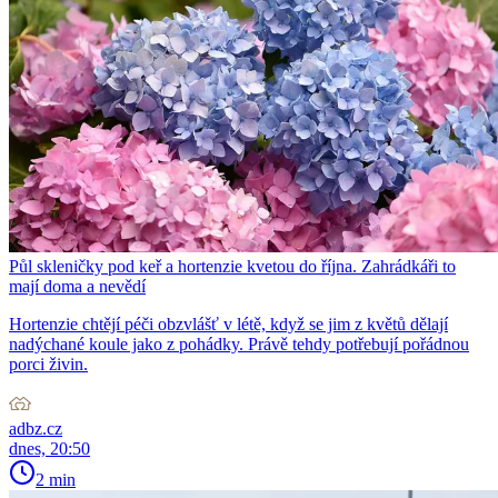
Půl skleničky pod keř a hortenzie kvetou do října. Zahrádkáři to
mají doma a nevědí
Hortenzie chtějí péči obzvlášť v létě, když se jim z květů dělají
nadýchané koule jako z pohádky. Právě tehdy potřebují pořádnou
porci živin.
adbz.cz
dnes, 20:50
2 min