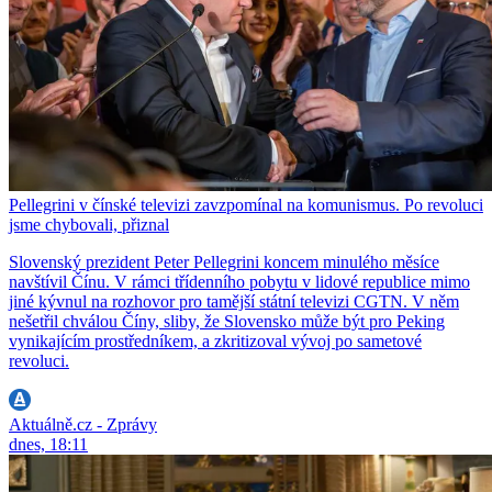
Pellegrini v čínské televizi zavzpomínal na komunismus. Po revoluci
jsme chybovali, přiznal
Slovenský prezident Peter Pellegrini koncem minulého měsíce
navštívil Čínu. V rámci třídenního pobytu v lidové republice mimo
jiné kývnul na rozhovor pro tamější státní televizi CGTN. V něm
nešetřil chválou Číny, sliby, že Slovensko může být pro Peking
vynikajícím prostředníkem, a zkritizoval vývoj po sametové
revoluci.
Aktuálně.cz - Zprávy
dnes, 18:11