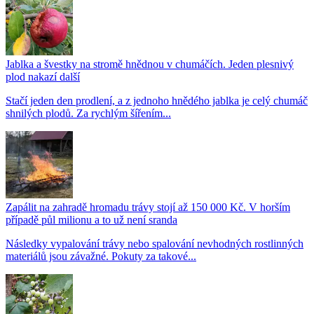
Jablka a švestky na stromě hnědnou v chumáčích. Jeden plesnivý
plod nakazí další
Stačí jeden den prodlení, a z jednoho hnědého jablka je celý chumáč
shnilých plodů. Za rychlým šířením...
Zapálit na zahradě hromadu trávy stojí až 150 000 Kč. V horším
případě půl milionu a to už není sranda
Následky vypalování trávy nebo spalování nevhodných rostlinných
materiálů jsou závažné. Pokuty za takové...