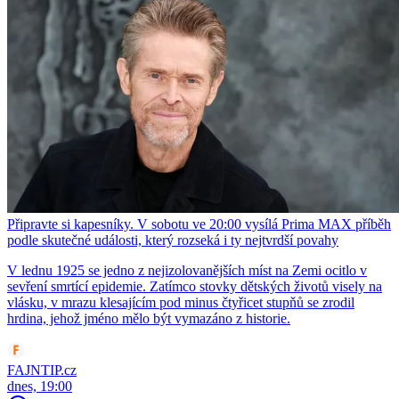
Připravte si kapesníky. V sobotu ve 20:00 vysílá Prima MAX příběh
podle skutečné události, který rozseká i ty nejtvrdší povahy
V lednu 1925 se jedno z nejizolovanějších míst na Zemi ocitlo v
sevření smrtící epidemie. Zatímco stovky dětských životů visely na
vlásku, v mrazu klesajícím pod minus čtyřicet stupňů se zrodil
hrdina, jehož jméno mělo být vymazáno z historie.
FAJNTIP.cz
dnes, 19:00