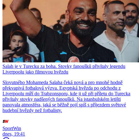
Salah je v Turecku za boha. Stovky fanoušků přivítaly legendu
Liverpoolu jako filmovou hvězdu
Slovutného Mohameda Salaha čeká nová a pro mnohé hodně
překvapivá fotbalová výzva. Egyptská hvězda po odchodu z
Liverpoolu míří do Trabzonsporu, kde ji už při příletu do Turecka
přivítaly stovky nadšených fanoušků. Na istanbulském letišti
panovala atmosféra, jaká se běžně pojí spíš s příjezdem světové
hudební hvězdy než fotbalisty.
SportWin
dnes, 19:41