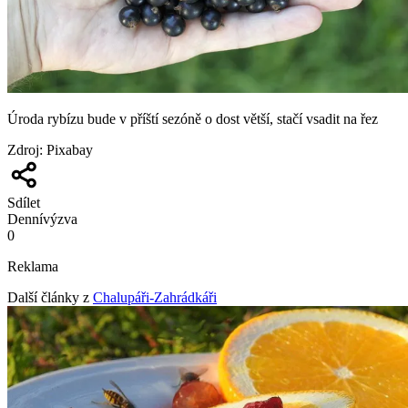
Úroda rybízu bude v příští sezóně o dost větší, stačí vsadit na řez
Zdroj
:
Pixabay
Sdílet
Denní
výzva
0
Reklama
Další články z
Chalupáři-Zahrádkáři