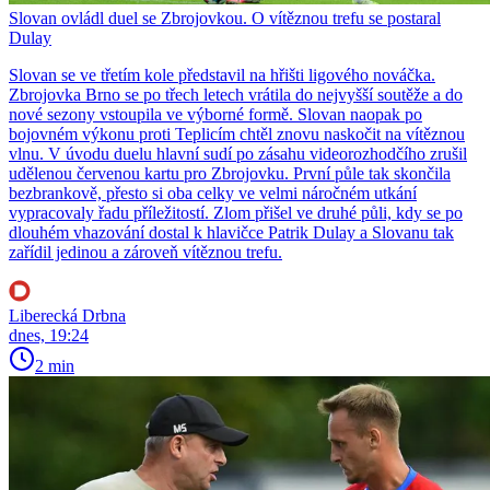
Slovan ovládl duel se Zbrojovkou. O vítěznou trefu se postaral
Dulay
Slovan se ve třetím kole představil na hřišti ligového nováčka.
Zbrojovka Brno se po třech letech vrátila do nejvyšší soutěže a do
nové sezony vstoupila ve výborné formě. Slovan naopak po
bojovném výkonu proti Teplicím chtěl znovu naskočit na vítěznou
vlnu. V úvodu duelu hlavní sudí po zásahu videorozhodčího zrušil
udělenou červenou kartu pro Zbrojovku. První půle tak skončila
bezbrankově, přesto si oba celky ve velmi náročném utkání
vypracovaly řadu příležitostí. Zlom přišel ve druhé půli, kdy se po
dlouhém vhazování dostal k hlavičce Patrik Dulay a Slovanu tak
zařídil jedinou a zároveň vítěznou trefu.
Liberecká Drbna
dnes, 19:24
2 min