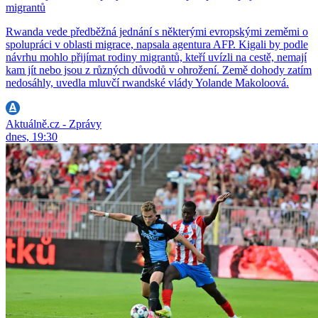
migrantů
Rwanda vede předběžná jednání s některými evropskými zeměmi o
spolupráci v oblasti migrace, napsala agentura AFP. Kigali by podle
návrhu mohlo přijímat rodiny migrantů, kteří uvízli na cestě, nemají
kam jít nebo jsou z různých důvodů v ohrožení. Země dohody zatím
nedosáhly, uvedla mluvčí rwandské vlády Yolande Makoloová.
Aktuálně.cz - Zprávy
dnes, 19:30