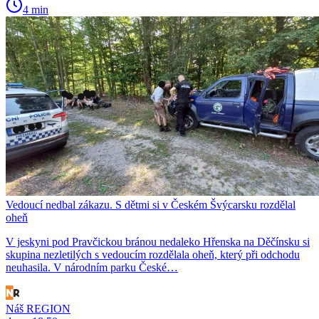
4 min
Vedoucí nedbal zákazu. S dětmi si v Českém Švýcarsku rozdělal
oheň
V jeskyni pod Pravčickou bránou nedaleko Hřenska na Děčínsku si
skupina nezletilých s vedoucím rozdělala oheň, který při odchodu
neuhasila. V národním parku České…
Náš REGION