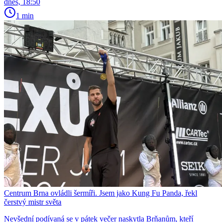
dnes, 18:50
1 min
Centrum Brna ovládli šermíři. Jsem jako Kung Fu Panda, řekl
čerstvý mistr světa
Nevšední podívaná se v pátek večer naskytla Brňanům, kteří