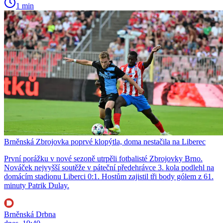
1 min
Brněnská Zbrojovka poprvé klopýtla, doma nestačila na Liberec
První porážku v nové sezoně utrpěli fotbalisté Zbrojovky Brno.
Nováček nejvyšší soutěže v páteční předehrávce 3. kola podlehl na
domácím stadionu Liberci 0:1. Hostům zajistil tři body gólem z 61.
minuty Patrik Dulay.
Brněnská Drbna