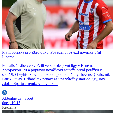
První porážka pro Zbrojovku. Povedený rozjezd nováčka uťal
Liberec
Fotbalisté Liberce zvítězili ve 3. kole první ligy v Brně nad
Zbrojovkou 1:0 a připravili nováčkovi soutěže první porážku v
soutěži. O výhře Slovanu rozhodl po hodině hry slovenský záložník
Patrik Dulay. Brňané tak nenavázali na výtečný start do ligy, kdy
zdolali Spartu a remizovali v Plzni.
Aktuálně.cz - Sport
dnes, 19:15
Reklama