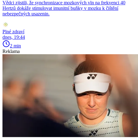
Vědci zjistili, že synchronizace mozkových vln na frekvenci 40
Hertzů dokáže stimulovat imunitní buňky v mozku k čištění
nebezpečných usazenin.
Plné zdraví
dnes, 19:44
2 min
Reklama