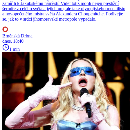
zamířili k Jakubskému náměstí. Vidět totiž mohli nejen prestižní
šermíře z celého světa a jejich um, ale také olympijského medailistu
a novopečeného mistra světa Alexandera Choupenitche. Podívejte
se, jak to v srdci jihomoravské metropole vypadalo.
Brněnská Drbna
dnes, 18:40
1 min