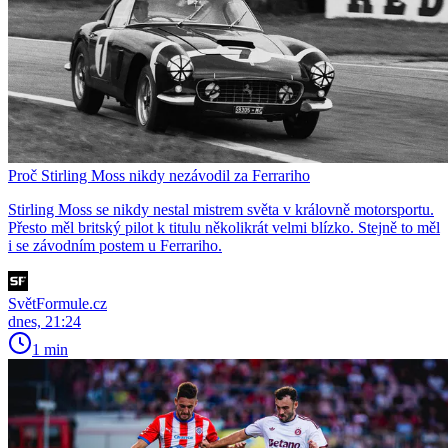
Proč Stirling Moss nikdy nezávodil za Ferrariho
Stirling Moss se nikdy nestal mistrem světa v královně motorsportu.
Přesto měl britský pilot k titulu několikrát velmi blízko. Stejně to měl
i se závodním postem u Ferrariho.
SvětFormule.cz
dnes, 21:24
1 min