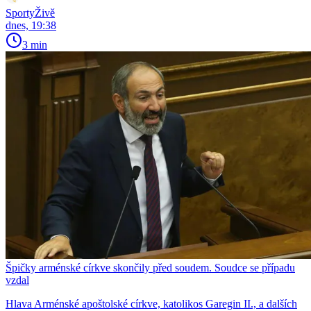
SportyŽivě
dnes, 19:38
3 min
Špičky arménské církve skončily před soudem. Soudce se případu
vzdal
Hlava Arménské apoštolské církve, katolikos Garegin II., a dalších