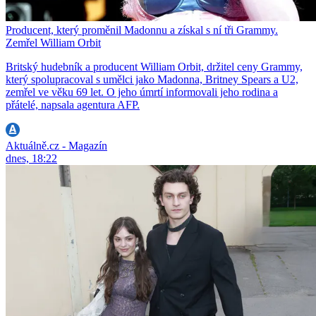
Producent, který proměnil Madonnu a získal s ní tři Grammy.
Zemřel William Orbit
Britský hudebník a producent William Orbit, držitel ceny Grammy,
který spolupracoval s umělci jako Madonna, Britney Spears a U2,
zemřel ve věku 69 let. O jeho úmrtí informovali jeho rodina a
přátelé, napsala agentura AFP.
Aktuálně.cz - Magazín
dnes, 18:22