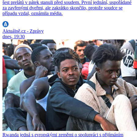
šest prelátů v pátek stanuli před soudem. První jednání, uspořádané
za zavřenými dveřmi, ale zakrátko skončilo, protože soudce se
případu vzdal, oznámila média.
Aktuálně.cz - Zprávy
dnes, 19:30
Rwanda jedná s evropskými zeměmi o spolupráci s přijímáním