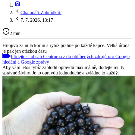
Chalupáři-Zahrádkáři
7. 7. 2026, 13:17
2 min
Hnojivo za nula korun a rybíz prahne po každé kapce. Velká úroda
je pak jen otázkou času
Přidejte si obsah Centrum.cz do oblíbených zdrojů pro Google
hledání a Google zprávy
Aby vám letos rybíz zaplodil opravdu maximálně, dodejte mu ty
správné živiny. Je to opravdu jednoduché a zvládne to každý.