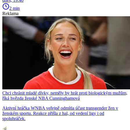
dnes, 19:40
2 min
Reklama
Chci chránit mladé dívky, neměly by hrát proti biologickým mužům,
říká hvězda ženské NBA Cunninghamová
Aktivní hráčka WNBA veřejně odmítla účast transgender žen v
ženském sportu. Reakce přišla z hal, od vedení ligy i od
spoluhráček.