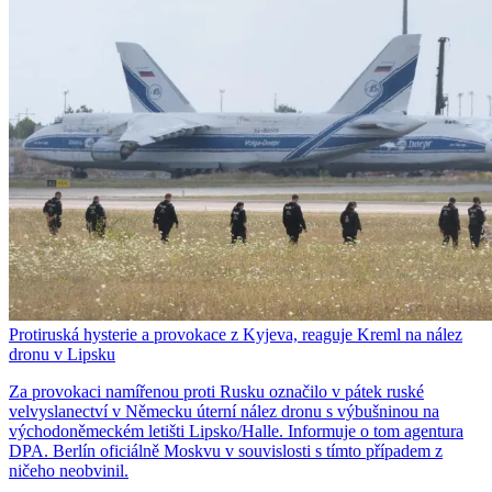
Protiruská hysterie a provokace z Kyjeva, reaguje Kreml na nález
dronu v Lipsku
Za provokaci namířenou proti Rusku označilo v pátek ruské
velvyslanectví v Německu úterní nález dronu s výbušninou na
východoněmeckém letišti Lipsko/Halle. Informuje o tom agentura
DPA. Berlín oficiálně Moskvu v souvislosti s tímto případem z
ničeho neobvinil.