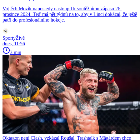
Vojtěch Mozík naposledy nastoupil k soutěžnímu zápasu 26.
prosince 2024. Teď má pět týdnů na to, aby v Linci dokázal, že ještě
patří do profesionálního hokeje.
SportyŽivě
dnes, 11:56
3 min
Oktagon není Clash, vzkázal Roušal. Trashtalk s Mågårdem chce