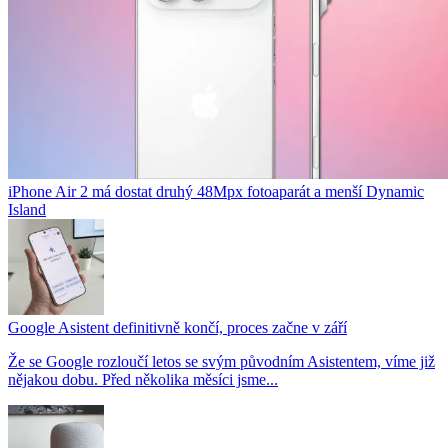
iPhone Air 2 má dostat druhý 48Mpx fotoaparát a menší Dynamic
Island
Google Asistent definitivně končí, proces začne v září
Že se Google rozloučí letos se svým původním Asistentem, víme již
nějakou dobu. Před několika měsíci jsme...