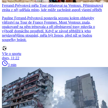
Ferrand-Prévotová měla Tour obhajovat na Ventoux. Pětiminutová
ztráta z něj udělala místo, kde může zachránit aspoň vlastní příběh
Pauline Ferrand-Prévotová postavila sezonu kolem obhajoby
vítězství na Tour de France Femmes. Mont Ventoux znala,
opakovaně na něm trénovala a při představení trasy mluvila o
výhodě domácího prostředí. Když se závod přiblížil k jeho
nejslavnějšímu stoupání, měla být ženou, před níž se budou
soupeřky bránit.
Vše o sportu
dnes, 11:22
3 min