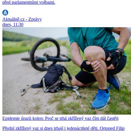
před parlamentními volbami.
Aktuálně.cz - Zprávy
dnes, 11:30
Epidemie úrazů kolen: Proč se trhá zkřížený vaz čím dál častěji
Přední zkřížený vaz si dnes trhají i jedenáctileté děti. Ortoped Filip