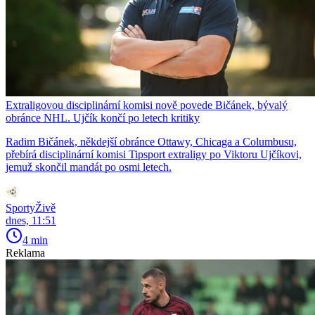
Extraligovou disciplinární komisi nově povede Bičánek, bývalý
obránce NHL. Ujčík končí po letech kritiky
Radim Bičánek, někdejší obránce Ottawy, Chicaga a Columbusu,
přebírá disciplinární komisi Tipsport extraligy po Viktoru Ujčíkovi,
jemuž skončil mandát po osmi letech.
SportyŽivě
dnes, 11:51
4 min
Reklama