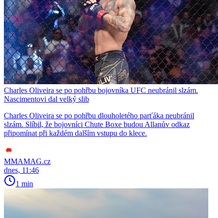
Charles Oliveira se po pohřbu bojovníka UFC neubránil slzám.
Nascimentovi dal velký slib
Charles Oliveira se po pohřbu dlouholetého parťáka neubránil
slzám. Slíbil, že bojovníci Chute Boxe budou Allanův odkaz
připomínat při každém dalším vstupu do klece.
MMAMAG.cz
dnes, 11:46
1 min