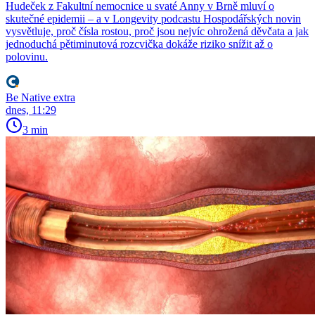
Hudeček z Fakultní nemocnice u svaté Anny v Brně mluví o
skutečné epidemii – a v Longevity podcastu Hospodářských novin
vysvětluje, proč čísla rostou, proč jsou nejvíc ohrožená děvčata a jak
jednoduchá pětiminutová rozcvička dokáže riziko snížit až o
polovinu.
Be Native extra
dnes, 11:29
3 min