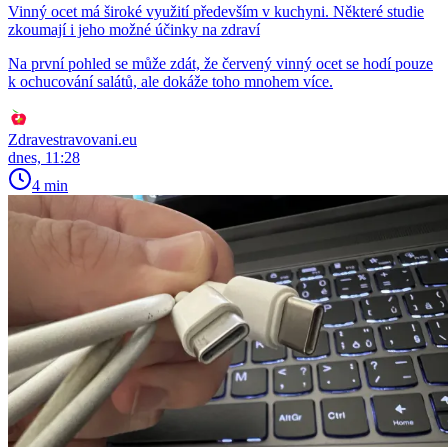
Vinný ocet má široké využití především v kuchyni. Některé studie
zkoumají i jeho možné účinky na zdraví
Na první pohled se může zdát, že červený vinný ocet se hodí pouze
k ochucování salátů, ale dokáže toho mnohem více.
Zdravestravovani.eu
dnes, 11:28
4 min