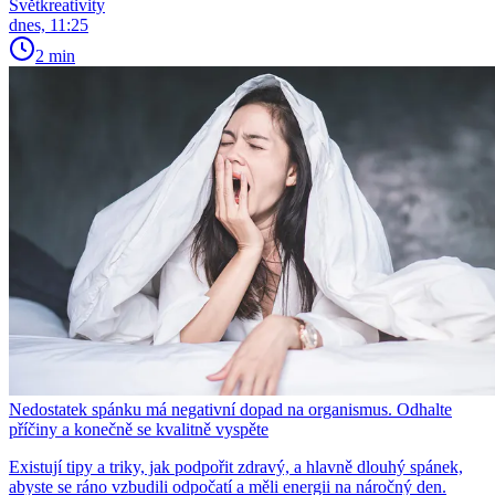
Světkreativity
dnes, 11:25
2 min
Nedostatek spánku má negativní dopad na organismus. Odhalte
příčiny a konečně se kvalitně vyspěte
Existují tipy a triky, jak podpořit zdravý, a hlavně dlouhý spánek,
abyste se ráno vzbudili odpočatí a měli energii na náročný den.