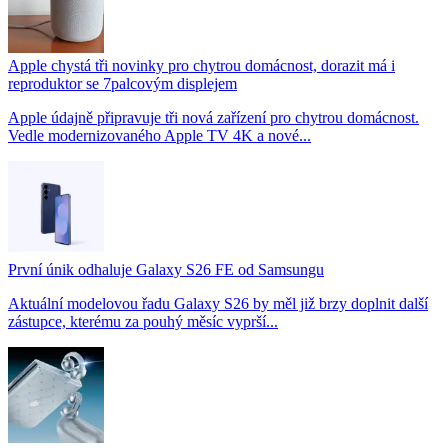
Apple chystá tři novinky pro chytrou domácnost, dorazit má i
reproduktor se 7palcovým displejem
Apple údajně připravuje tři nová zařízení pro chytrou domácnost.
Vedle modernizovaného Apple TV 4K a nové...
První únik odhaluje Galaxy S26 FE od Samsungu
Aktuální modelovou řadu Galaxy S26 by měl již brzy doplnit další
zástupce, kterému za pouhý měsíc vyprší...