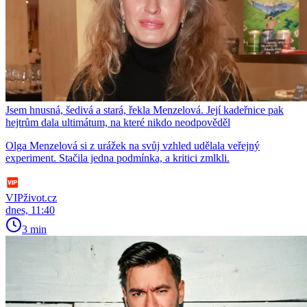
Jsem hnusná, šedivá a stará, řekla Menzelová. Její kadeřnice pak
hejtrům dala ultimátum, na které nikdo neodpověděl
Olga Menzelová si z urážek na svůj vzhled udělala veřejný
experiment. Stačila jedna podmínka, a kritici zmlkli.
VIPživot.cz
dnes, 11:40
3 min