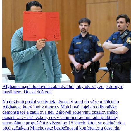
Afghánec najel do davu a zabil dva lidi, aby ukázal, že je dobrým
muslimem. Dostal doživotí
Na doživotí poslal ve čtvrtek německý soud do vězení 25letého
Afghánce, který loni v únoru v Mnichově najel do odborářské
demonstrace a zabil dva lidi. Zároveň soud vinu obžalovaného
označil za zvlášť těžkou, což v tamním právním řádu prakticky
znemožňuje propuštění z vězení po 15 letech. Útok se odehrál den
před začátkem Mnichovské bezpečnostní konference a deset dní