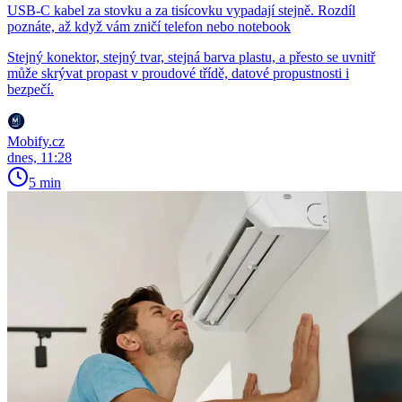
USB-C kabel za stovku a za tisícovku vypadají stejně. Rozdíl
poznáte, až když vám zničí telefon nebo notebook
Stejný konektor, stejný tvar, stejná barva plastu, a přesto se uvnitř
může skrývat propast v proudové třídě, datové propustnosti i
bezpečí.
Mobify.cz
dnes, 11:28
5 min