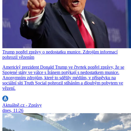
Trump popřel zprávy o nedostatku munice. Zdrojům informací
pohrozil vězením
Americký prezident Donald Trump ve čtvrtek popřel zprávy, že se
Spojené státy ve válce s Íránem potýkají s nedostatkem munice.
Anonymním zdrojům, které to sdělily médiím, v příspěvku na
sociální síti Truth Social pohrozil stíháním a dlouhým pobytem ve
vězení.
Aktuálně.cz - Zprávy
dnes, 11:26