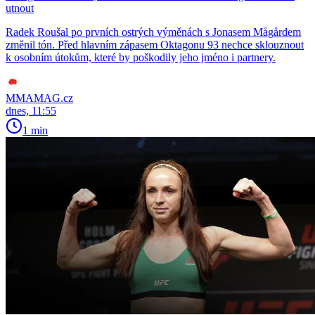
utnout
Radek Roušal po prvních ostrých výměnách s Jonasem Mågårdem
změnil tón. Před hlavním zápasem Oktagonu 93 nechce sklouznout
k osobním útokům, které by poškodily jeho jméno i partnery.
MMAMAG.cz
dnes, 11:55
1 min