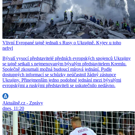
Vlivní Evropané tajně jednali s Rusy o Ukrajině. Kyjev u toho
nebyl
Bývalí vysocí představitelé předních evropských spojenců Ukrajiny
se tajně setkali s nejmenovaným bývalým představitelem Kremlu.
Společně zkoumali možná budoucí mírová jednání. Podle
dostupných informací se schůzky neúčastnil žádný zástupce
Ukrajiny. Přinejmenším jedno podobné jednání mezi bývalými
evropskými a ruskými představiteli se uskutečnilo nedávno.
Aktuálně.cz - Zprávy
dnes, 11:20