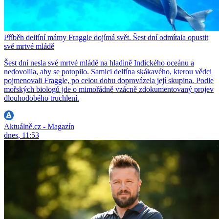
Příběh delfíní mámy Fraggle dojímá svět. Šest dní odmítala opustit
své mrtvé mládě
Šest dní nesla své mrtvé mládě na hladině Indického oceánu a
nedovolila, aby se potopilo. Samici delfína skákavého, kterou vědci
pojmenovali Fraggle, po celou dobu doprovázela její skupina. Podle
mořských biologů jde o mimořádně vzácně zdokumentovaný projev
dlouhodobého truchlení.
Aktuálně.cz - Magazín
dnes, 11:53