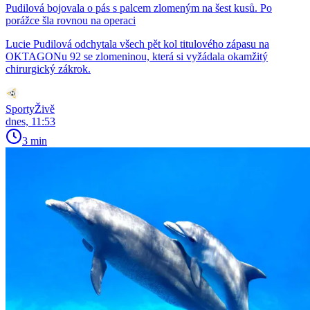
Pudilová bojovala o pás s palcem zlomeným na šest kusů. Po
porážce šla rovnou na operaci
Lucie Pudilová odchytala všech pět kol titulového zápasu na
OKTAGONu 92 se zlomeninou, která si vyžádala okamžitý
chirurgický zákrok.
SportyŽivě
dnes, 11:53
3 min