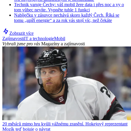
Technik varuje Čechy: váš mobil žere data i přes noc a vy o
tom vůbec nevíte. Vypněte tuhle 1 funkci
Nabíječku v zásuvce nechává skoro každý Čech. Říká se
tomu „upíří energie“ a za rok vás stojí víc, než čekáte
Zobrazit více
Zajímavosti
IT a technologie
Mobil
Vybrali jsme pro vás
Magazíny a zajímavosti
20 měsíců mimo hru kvůli vážnému zranění. Hokejový reprezentant
Mozík teď bojuje o návrat