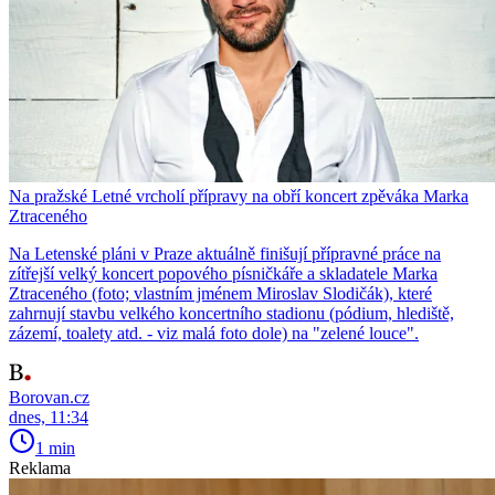
Na pražské Letné vrcholí přípravy na obří koncert zpěváka Marka
Ztraceného
Na Letenské pláni v Praze aktuálně finišují přípravné práce na
zítřejší velký koncert popového písničkáře a skladatele Marka
Ztraceného (foto; vlastním jménem Miroslav Slodičák), které
zahrnují stavbu velkého koncertního stadionu (pódium, hlediště,
zázemí, toalety atd. - viz malá foto dole) na "zelené louce".
Borovan.cz
dnes, 11:34
1 min
Reklama