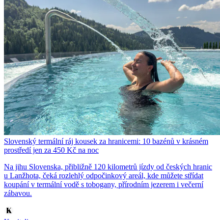
Slovenský termální ráj kousek za hranicemi: 10 bazénů v krásném
prostředí jen za 450 Kč na noc
Na jihu Slovenska, přibližně 120 kilometrů jízdy od českých hranic
u Lanžhota, čeká rozlehlý odpočinkový areál, kde můžete střídat
koupání v termální vodě s tobogany, přírodním jezerem i večerní
zábavou.