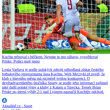
Kuchta trénoval s béčkem. Nejsme tu pro zábavu, vysvětloval
Priske. Poláci mají jasno
Legia Varšava je podle polských zdrojů odhodlaná získat českého
fotbalového reprezentanta Jana Kuchtu. Web Meczyki.pl uvedl, že
klub z hlavního města má nicméně tvrdou konkurenci. O
devětadvacetiletého útočníka Sparty se podle jeho informací zajímají
také další polské týmy a kluby z Kataru a Turecka. Trenér Brian
Priske po úterní výhře 2:1 nad Lyonem naznačil Kuchtův odchod.
Aktuálně.cz - Sport