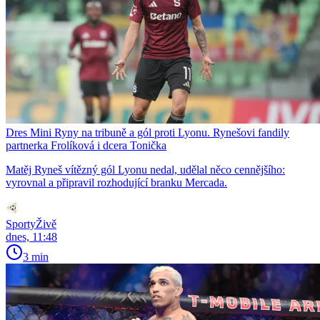
Dres Mini Ryny na tribuně a gól proti Lyonu. Rynešovi fandily
partnerka Frolíková i dcera Tonička
Matěj Ryneš vítězný gól Lyonu nedal, udělal něco cennějšího:
vyrovnal a připravil rozhodující branku Mercada.
SportyŽivě
dnes, 11:48
3 min