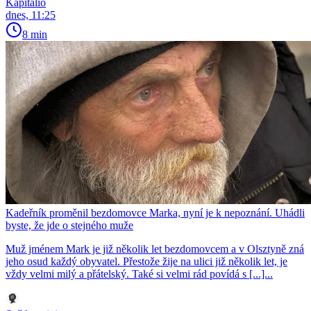
Kapitalio
dnes, 11:25
8 min
Kadeřník proměnil bezdomovce Marka, nyní je k nepoznání. Uhádli
byste, že jde o stejného muže
Muž jménem Mark je již několik let bezdomovcem a v Olsztyně zná
jeho osud každý obyvatel. Přestože žije na ulici již několik let, je
vždy velmi milý a přátelský. Také si velmi rád povídá s [...]...