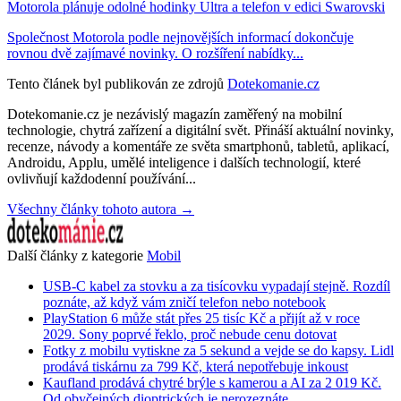
Motorola plánuje odolné hodinky Ultra a telefon v edici Swarovski
Společnost Motorola podle nejnovějších informací dokončuje
rovnou dvě zajímavé novinky. O rozšíření nabídky...
Tento článek byl publikován ze zdrojů
Dotekomanie.cz
Dotekomanie.cz je nezávislý magazín zaměřený na mobilní
technologie, chytrá zařízení a digitální svět. Přináší aktuální novinky,
recenze, návody a komentáře ze světa smartphonů, tabletů, aplikací,
Androidu, Applu, umělé inteligence i dalších technologií, které
ovlivňují každodenní používání...
Všechny články tohoto autora →
Další články z kategorie
Mobil
USB-C kabel za stovku a za tisícovku vypadají stejně. Rozdíl
poznáte, až když vám zničí telefon nebo notebook
PlayStation 6 může stát přes 25 tisíc Kč a přijít až v roce
2029. Sony poprvé řeklo, proč nebude cenu dotovat
Fotky z mobilu vytiskne za 5 sekund a vejde se do kapsy. Lidl
prodává tiskárnu za 799 Kč, která nepotřebuje inkoust
Kaufland prodává chytré brýle s kamerou a AI za 2 019 Kč.
Od obyčejných dioptrických je nerozeznáte