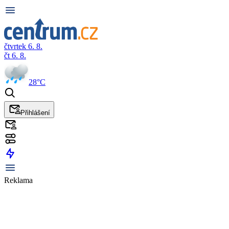
čtvrtek 6. 8.
čt 6. 8.
28°C
Přihlášení
Reklama