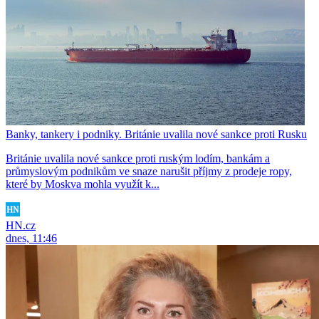
Banky, tankery i podniky. Británie uvalila nové sankce proti Rusku
Británie uvalila nové sankce proti ruským lodím, bankám a
průmyslovým podnikům ve snaze narušit příjmy z prodeje ropy,
které by Moskva mohla využít k...
HN.cz
dnes, 11:46