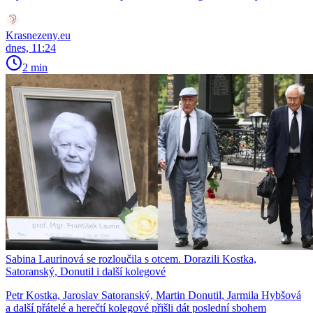
Krasnezeny.eu
dnes, 11:24
2 min
Sabina Laurinová se rozloučila s otcem. Dorazili Kostka,
Satoranský, Donutil i další kolegové
Petr Kostka, Jaroslav Satoranský, Martin Donutil, Jarmila Hybšová
a další přátelé a herečtí kolegové přišli dát poslední sbohem