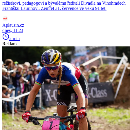
režisérovi, pedagogovi a bývalému řediteli Divadla na Vinohradech
Františku Laurinovi. Zemřel 31. července ve věku 91 let.
Aplausin.cz
dnes, 11:23
2 min
Reklama