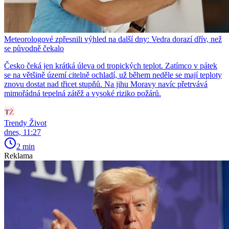
Meteorologové zpřesnili výhled na další dny: Vedra dorazí dřív, než
se původně čekalo
Česko čeká jen krátká úleva od tropických teplot. Zatímco v pátek
se na většině území citelně ochladí, už během neděle se mají teploty
znovu dostat nad třicet stupňů. Na jihu Moravy navíc přetrvává
mimořádná tepelná zátěž a vysoké riziko požárů.
Trendy Život
dnes, 11:27
2 min
Reklama