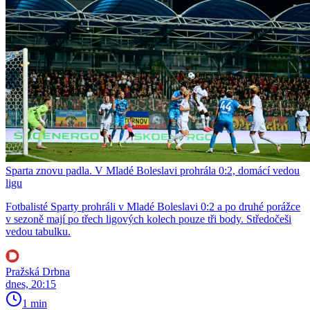
Sparta znovu padla. V Mladé Boleslavi prohrála 0:2, domácí vedou
ligu
Fotbalisté Sparty prohráli v Mladé Boleslavi 0:2 a po druhé porážce
v sezoně mají po třech ligových kolech pouze tři body. Středočeši
vedou tabulku.
Pražská Drbna
dnes, 20:15
1 min