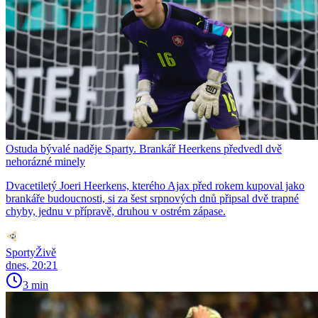
Ostuda bývalé naděje Sparty. Brankář Heerkens předvedl dvě
nehorázné minely
Dvacetiletý Joeri Heerkens, kterého Ajax před rokem kupoval jako
brankáře budoucnosti, si za šest srpnových dnů připsal dvě trapné
chyby, jednu v přípravě, druhou v ostrém zápase.
SportyŽivě
dnes, 20:21
3 min