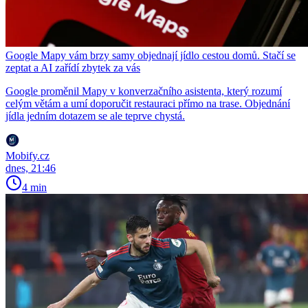
Google Mapy vám brzy samy objednají jídlo cestou domů. Stačí se
zeptat a AI zařídí zbytek za vás
Google proměnil Mapy v konverzačního asistenta, který rozumí
celým větám a umí doporučit restauraci přímo na trase. Objednání
jídla jedním dotazem se ale teprve chystá.
Mobify.cz
dnes, 21:46
4 min