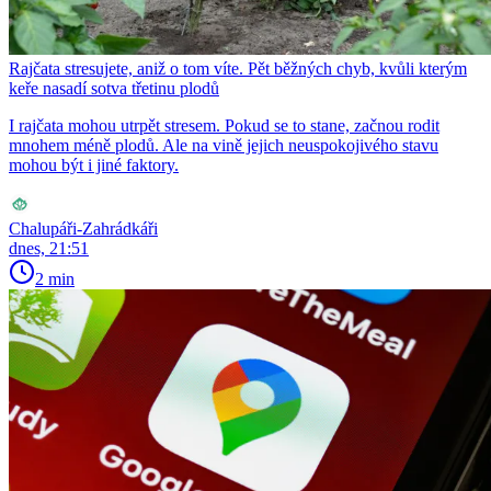
Rajčata stresujete, aniž o tom víte. Pět běžných chyb, kvůli kterým
keře nasadí sotva třetinu plodů
I rajčata mohou utrpět stresem. Pokud se to stane, začnou rodit
mnohem méně plodů. Ale na vině jejich neuspokojivého stavu
mohou být i jiné faktory.
Chalupáři-Zahrádkáři
dnes, 21:51
2 min