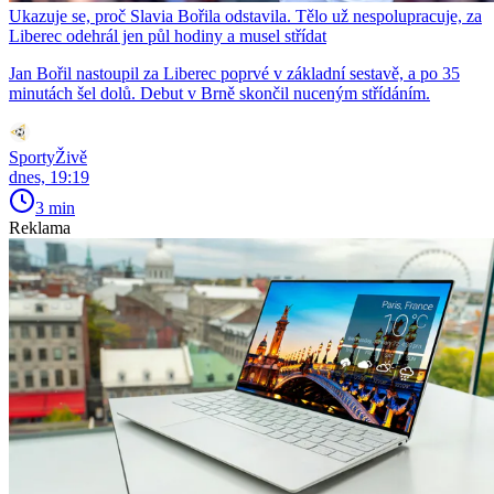
Ukazuje se, proč Slavia Bořila odstavila. Tělo už nespolupracuje, za
Liberec odehrál jen půl hodiny a musel střídat
Jan Bořil nastoupil za Liberec poprvé v základní sestavě, a po 35
minutách šel dolů. Debut v Brně skončil nuceným střídáním.
SportyŽivě
dnes, 19:19
3 min
Reklama