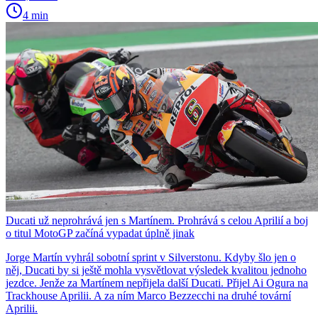
4 min
Ducati už neprohrává jen s Martínem. Prohrává s celou Aprilií a boj
o titul MotoGP začíná vypadat úplně jinak
Jorge Martín vyhrál sobotní sprint v Silverstonu. Kdyby šlo jen o
něj, Ducati by si ještě mohla vysvětlovat výsledek kvalitou jednoho
jezdce. Jenže za Martínem nepřijela další Ducati. Přijel Ai Ogura na
Trackhouse Aprilii. A za ním Marco Bezzecchi na druhé tovární
Aprilii.