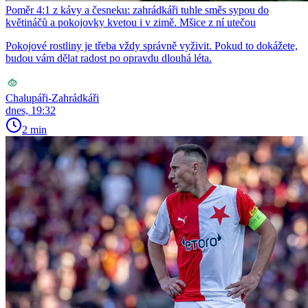
Poměr 4:1 z kávy a česneku: zahrádkáři tuhle směs sypou do
květináčů a pokojovky kvetou i v zimě. Mšice z ní utečou
Pokojové rostliny je třeba vždy správně vyživit. Pokud to dokážete,
budou vám dělat radost po opravdu dlouhá léta.
Chalupáři-Zahrádkáři
dnes, 19:32
2 min