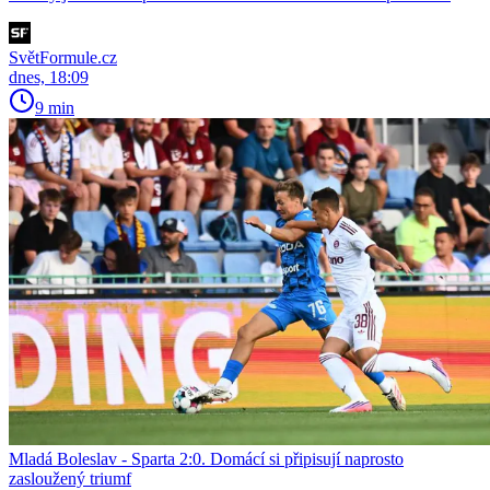
SvětFormule.cz
dnes, 18:09
9 min
Mladá Boleslav - Sparta 2:0. Domácí si připisují naprosto
zasloužený triumf