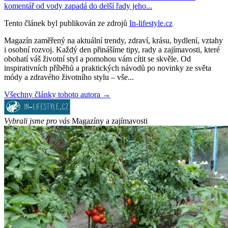
komentář od vody zapadá do delší řady jeho...
Tento článek byl publikován ze zdrojů
In-lifestyle.cz
Magazín zaměřený na aktuální trendy, zdraví, krásu, bydlení, vztahy
i osobní rozvoj. Každý den přinášíme tipy, rady a zajímavosti, které
obohatí váš životní styl a pomohou vám cítit se skvěle. Od
inspirativních příběhů a praktických návodů po novinky ze světa
módy a zdravého životního stylu – vše...
Všechny články tohoto autora →
Vybrali jsme pro vás
Magazíny a zajímavosti