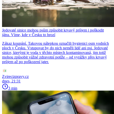
Jedovaté sinice mohou psům způsobit krvavý průjem i poškodit
játra. Víme, kde v Česku to hrozí
Zákaz koupání. Takovou nálepkou označili hygienici osm vodních
ploch v Česku. Vstupovat by do nich neměli lidé ani psi. Jedovaté
sinice, kterými je voda v těchto místech kontaminovaná, jim totiž
mohou způsobit vážné zdravotní potíže – od vyrážky přes krvavý
průjem až po poškození jater.
Zvirecizpravy.cz
dnes, 21:31
3 min