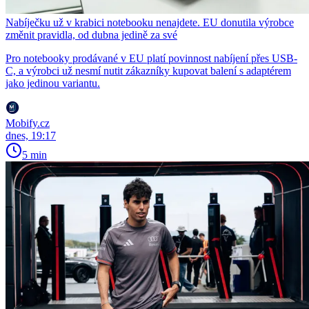
Nabíječku už v krabici notebooku nenajdete. EU donutila výrobce
změnit pravidla, od dubna jedině za své
Pro notebooky prodávané v EU platí povinnost nabíjení přes USB-
C, a výrobci už nesmí nutit zákazníky kupovat balení s adaptérem
jako jedinou variantu.
Mobify.cz
dnes, 19:17
5 min