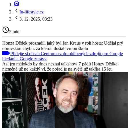
In-lifestyle.cz
3. 12. 2025, 03:23
2 min
Honza Dědek prozradil, jaký byl Jan Kraus v roli hosta: Udělal prý
obrovskou chybu, za kterou dostal tvrdou školu
Přidejte si obsah Centrum.cz do oblíbených zdrojů pro Google
hledání a Google zprávy
Asi jen málokdo by dnes neznal talkshow 7 pádů Honzy Dědka,
nicméně už ne každý ví, že pořad je na světě už takřka 15 let.