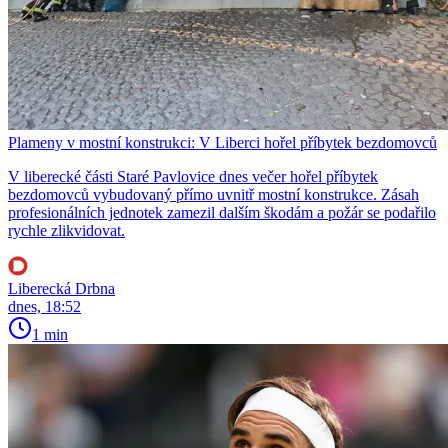
Plameny v mostní konstrukci: V Liberci hořel příbytek bezdomovců
V liberecké části Staré Pavlovice dnes večer hořel příbytek
bezdomovců vybudovaný přímo uvnitř mostní konstrukce. Zásah
profesionálních jednotek zamezil dalším škodám a požár se podařilo
rychle zlikvidovat.
Liberecká Drbna
dnes, 18:52
1 min