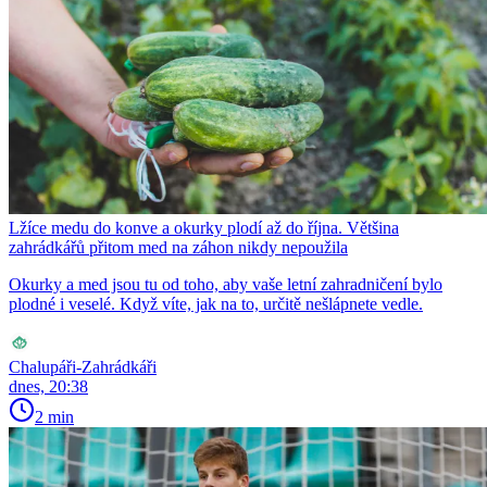
Lžíce medu do konve a okurky plodí až do října. Většina
zahrádkářů přitom med na záhon nikdy nepoužila
Okurky a med jsou tu od toho, aby vaše letní zahradničení bylo
plodné i veselé. Když víte, jak na to, určitě nešlápnete vedle.
Chalupáři-Zahrádkáři
dnes, 20:38
2 min