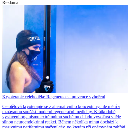
Reklama
Kryoterapie celého těla: Regenerace a prevence vyhoření
Celotělová kryoterapie se z alternativního konceptu rychle mění v
uznávanou součást moderní regenerační medicíny. Krátkodobé
vystavení organismu extrémnímu suchému chladu vyvolává v těle
silnou neuroendokrinní reakci. Během několika minut dochází k
masivnímu perifernímu stažení cév, po kterém při opětovném zahřátí