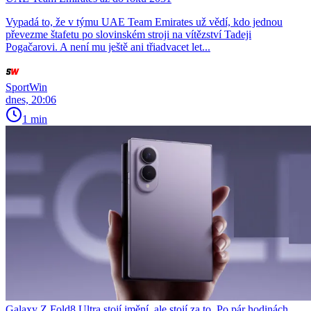
Vypadá to, že v týmu UAE Team Emirates už vědí, kdo jednou
převezme štafetu po slovinském stroji na vítězství Tadeji
Pogačarovi. A není mu ještě ani třiadvacet let...
SportWin
dnes, 20:06
1 min
Galaxy Z Fold8 Ultra stojí jmění, ale stojí za to. Po pár hodinách