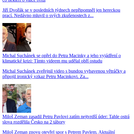
Jiří Dvořák se v posledních týdnech nepřipomněl jen hereckou
prací. Nedávno mluvil o svých zkušenostech z...
Michal Suchánek se opřel do Petra Macinky a jeho vyjádření o
klimatické krizi: Tímto videem mu udělal obří ostudu
Michal Suchánek zveřejnil video s bundou vybavenou větráčky a
připojil ironický vzkaz Petru Macinkovi. Za...
Miloš Zeman zasadil Petru Pavlovi zatím nejtvrdší úder: Tahle ostrá
slova rozdělila Česko na 2 tábory
Miloš Zeman znovu otevřel spor s Petrem Pavlem. Aktuální