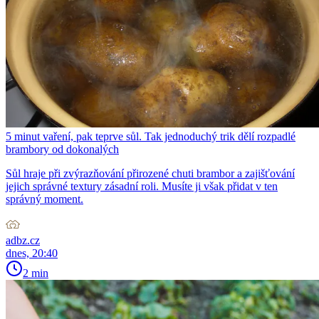
5 minut vaření, pak teprve sůl. Tak jednoduchý trik dělí rozpadlé
brambory od dokonalých
Sůl hraje při zvýrazňování přirozené chuti brambor a zajišťování
jejich správné textury zásadní roli. Musíte ji však přidat v ten
správný moment.
adbz.cz
dnes, 20:40
2 min