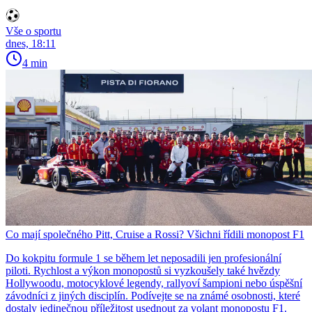
Vše o sportu
dnes, 18:11
4 min
Co mají společného Pitt, Cruise a Rossi? Všichni řídili monopost F1
Do kokpitu formule 1 se během let neposadili jen profesionální
piloti. Rychlost a výkon monopostů si vyzkoušely také hvězdy
Hollywoodu, motocyklové legendy, rallyoví šampioni nebo úspěšní
závodníci z jiných disciplín. Podívejte se na známé osobnosti, které
dostaly jedinečnou příležitost usednout za volant monopostu F1.