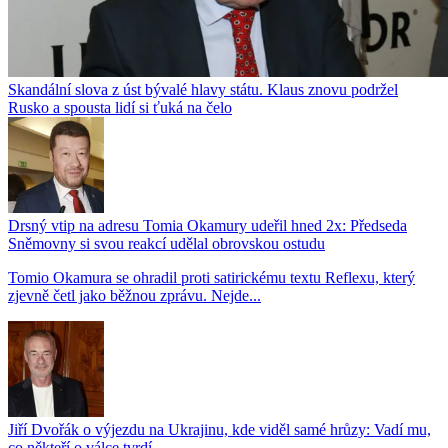
Skandální slova z úst bývalé hlavy státu. Klaus znovu podržel
Rusko a spousta lidí si ťuká na čelo
Drsný vtip na adresu Tomia Okamury udeřil hned 2x: Předseda
Sněmovny si svou reakcí udělal obrovskou ostudu
Tomio Okamura se ohradil proti satirickému textu Reflexu, který
zjevně četl jako běžnou zprávu. Nejde...
Jiří Dvořák o výjezdu na Ukrajinu, kde viděl samé hrůzy: Vadí mu,
co někteří o válce tvrdí