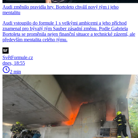
Audi změnilo pravidla hry. Bortoleto chválí nový tým i jeho
mentalitu
Audi vstoupilo do formule 1 s velkými ambicemi a jeho příchod
znamenal pro bývalý tým Sauber zásadní změnu. Podle Gabriela
Bortoleta se proměnila nejen finanční situace a technické zázemí, ale
především mentalita celého týmu.
SvětFormule.cz
dnes, 18:55
2 min