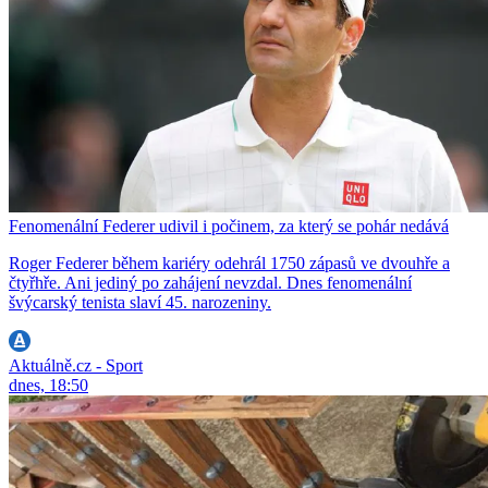
Fenomenální Federer udivil i počinem, za který se pohár nedává
Roger Federer během kariéry odehrál 1750 zápasů ve dvouhře a
čtyřhře. Ani jediný po zahájení nevzdal. Dnes fenomenální
švýcarský tenista slaví 45. narozeniny.
Aktuálně.cz - Sport
dnes, 18:50