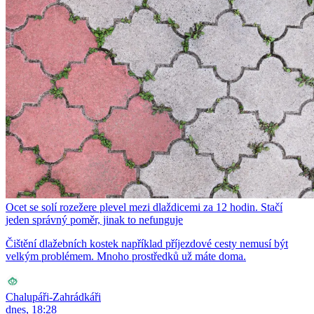
Ocet se solí rozežere plevel mezi dlaždicemi za 12 hodin. Stačí
jeden správný poměr, jinak to nefunguje
Čištění dlažebních kostek například příjezdové cesty nemusí být
velkým problémem. Mnoho prostředků už máte doma.
Chalupáři-Zahrádkáři
dnes, 18:28