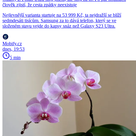
člověk zjistí, že cesta zpátky neexistuje
Nejlevnější varianta startuje na 53 999 Kč, ta nejdražší se blíží
sedmdesáti tisícům. Samsung za to dává telefon, který se ve
složeném stavu vejde do kapsy snáz než Galaxy S23 Ultra.
Mobify.cz
dnes, 19:53
5 min