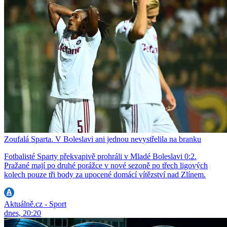
Zoufalá Sparta. V Boleslavi ani jednou nevystřelila na branku
Fotbalisté Sparty překvapivě prohráli v Mladé Boleslavi 0:2.
Pražané mají po druhé porážce v nové sezoně po třech ligových
kolech pouze tři body za upocené domácí vítězství nad Zlínem.
Aktuálně.cz - Sport
dnes, 20:20