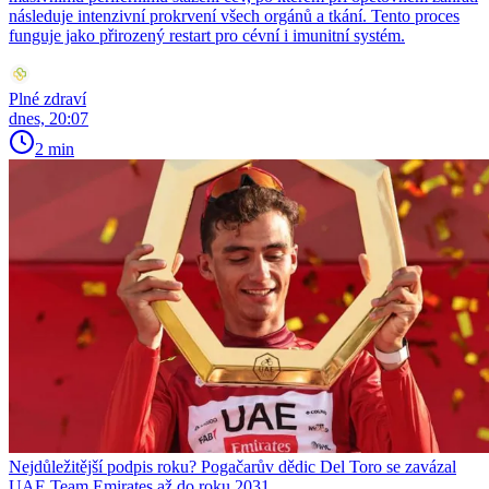
následuje intenzivní prokrvení všech orgánů a tkání. Tento proces
funguje jako přirozený restart pro cévní i imunitní systém.
Plné zdraví
dnes, 20:07
2 min
Nejdůležitější podpis roku? Pogačarův dědic Del Toro se zavázal
UAE Team Emirates až do roku 2031