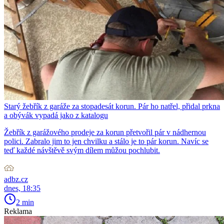
Starý žebřík z garáže za stopadesát korun. Pár ho natřel, přidal prkna
a obývák vypadá jako z katalogu
Žebřík z garážového prodeje za korun přetvořil pár v nádhernou
polici. Zabralo jim to jen chvilku a stálo je to pár korun. Navíc se
teď každé návštěvě svým dílem můžou pochlubit.
adbz.cz
dnes, 18:35
2 min
Reklama