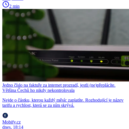
2 min
Jedno číslo na faktuře za internet prozradí, jestli (ne)přeplácíte.
Většina Čechů ho nikdy nekontrolovala
Nejde o částku, kterou každý měsíc zaplatíte. Rozhodující je název
tarifu a rychlost, která se za ním skrývá.
Mobify.cz
dnes, 18:14