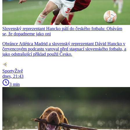
Slovenský reprezentant Hancko pálí do českého fotbalu: Obávám
se, že dopadneme jako oni
Obránce Atlética Madrid a slovenský reprezentant Dávid Hancko v
červencovém podcastu varoval před stagnací slovenského fotbalu, a
jako odstrašující příklad použil Česko.
SportyŽivě
dnes, 21:43
3 min