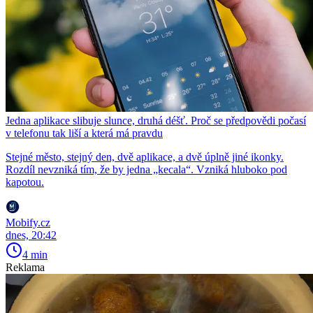
Jedna aplikace slibuje slunce, druhá déšť. Proč se předpovědi počasí
v telefonu tak liší a která má pravdu
Stejné město, stejný den, dvě aplikace, a dvě úplně jiné ikonky.
Rozdíl nevzniká tím, že by jedna „kecala“. Vzniká hluboko pod
kapotou.
Mobify.cz
dnes, 20:42
4 min
Reklama