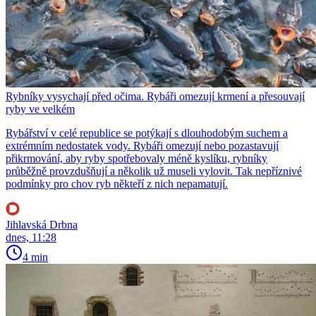
Rybníky vysychají před očima. Rybáři omezují krmení a přesouvají
ryby ve velkém
Rybářství v celé republice se potýkají s dlouhodobým suchem a
extrémním nedostatek vody. Rybáři omezují nebo pozastavují
přikrmování, aby ryby spotřebovaly méně kyslíku, rybníky
průběžně provzdušňují a několik už museli vylovit. Tak nepříznivé
podmínky pro chov ryb někteří z nich nepamatují.
Jihlavská Drbna
dnes, 11:28
4 min