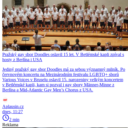
Pražský gay sbor Doodles oslavil 15 let. V Betlémské kapli zpíval s
hosty z Berlína i USA
Jediný pražský gay sbor Doodles má za sebou významný milník. Po
červnovém koncertu na Mezinárodním festivalu LGBTQ+ sborů
Various Voices v Bruselu oslavil 15. narozeniny velkým koncertem
v Betlémské kapli, kam si pozval i gay sbory Männer-Minne z
Berlína a Mid-Atlantic Gay Men’s Chorus z USA.
Aplausin.cz
dnes, 11:27
2 min
Reklama