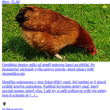
dnes, 11:44
Opuštěná slepice měla už téměř nulovou šanci na přežití. Po
dramatické záchraně vyšla najevo pravda, která situaci ještě
zkomplikovala
Slepičku pohozenou v lese čekal těžký osud. Její majitel se jí zbavil
zvláště krutým způsobem. Naštěstí šel kolem dobrý muž, který
zavolal pomoc právě včas. Lidé by si měli pořizovat zvíře jen tehdy,
jsou-li schopni se [...]...
Světkreativity