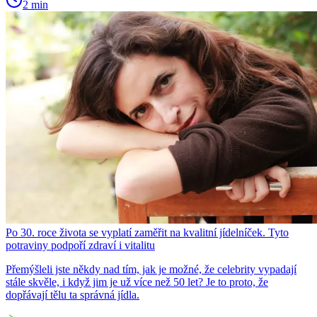
2 min
Po 30. roce života se vyplatí zaměřit na kvalitní jídelníček. Tyto
potraviny podpoří zdraví i vitalitu
Přemýšleli jste někdy nad tím, jak je možné, že celebrity vypadají
stále skvěle, i když jim je už více než 50 let? Je to proto, že
dopřávají tělu ta správná jídla.