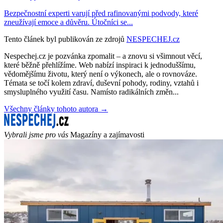
Bezpečnostní experti varují před rafinovanými podvody, které
zneužívají emoce a důvěru. Útočníci se...
Tento článek byl publikován ze zdrojů
NESPECHEJ.cz
Nespechej.cz je pozvánka zpomalit – a znovu si všimnout věcí,
které běžně přehlížíme. Web nabízí inspiraci k jednoduššímu,
vědomějšímu životu, který není o výkonech, ale o rovnováze.
Témata se točí kolem zdraví, duševní pohody, rodiny, vztahů i
smysluplného využití času. Namísto radikálních změn...
Všechny články tohoto autora →
Vybrali jsme pro vás
Magazíny a zajímavosti