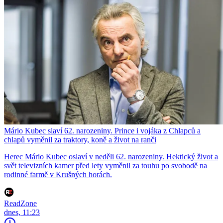
Mário Kubec slaví 62. narozeniny. Prince i vojáka z Chlapců a
chlapů vyměnil za traktory, koně a život na ranči
Herec Mário Kubec oslaví v neděli 62. narozeniny. Hektický život a
svět televizních kamer před lety vyměnil za touhu po svobodě na
rodinné farmě v Krušných horách.
ReadZone
dnes, 11:23