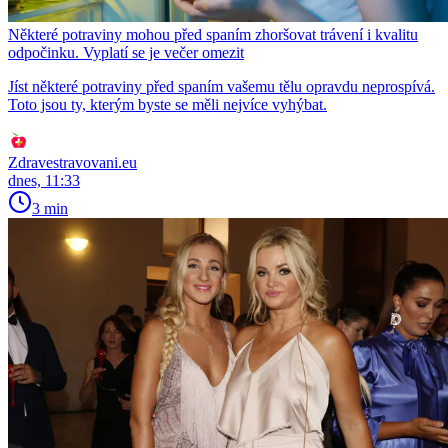
Některé potraviny mohou před spaním zhoršovat trávení i kvalitu
odpočinku. Vyplatí se je večer omezit
Jíst některé potraviny před spaním vašemu tělu opravdu neprospívá.
Toto jsou ty, kterým byste se měli nejvíce vyhýbat.
Zdravestravovani.eu
dnes, 11:33
3 min