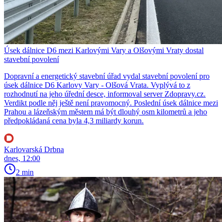
Úsek dálnice D6 mezi Karlovými Vary a Olšovými Vraty dostal
stavební povolení
Dopravní a energetický stavební úřad vydal stavební povolení pro
úsek dálnice D6 Karlovy Vary - Olšová Vrata. Vyplývá to z
rozhodnutí na jeho úřední desce, informoval server Zdopravy.cz.
Verdikt podle něj ještě není pravomocný. Poslední úsek dálnice mezi
Prahou a lázeňským městem má být dlouhý osm kilometrů a jeho
předpokládaná cena byla 4,3 miliardy korun.
Karlovarská Drbna
dnes, 12:00
2 min