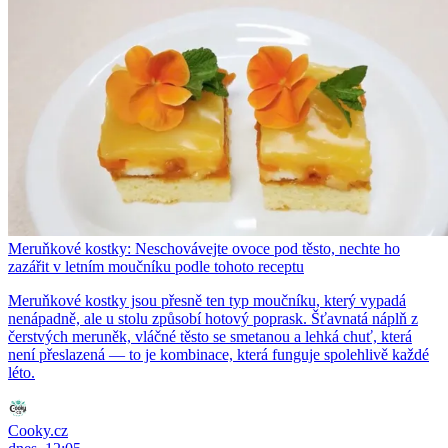
Meruňkové kostky: Neschovávejte ovoce pod těsto, nechte ho
zazářit v letním moučníku podle tohoto receptu
Meruňkové kostky jsou přesně ten typ moučníku, který vypadá
nenápadně, ale u stolu způsobí hotový poprask. Šťavnatá náplň z
čerstvých meruněk, vláčné těsto se smetanou a lehká chuť, která
není přeslazená — to je kombinace, která funguje spolehlivě každé
léto.
Cooky.cz