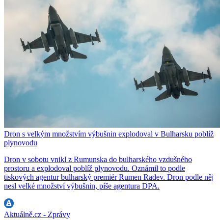
Dron s velkým množstvím výbušnin explodoval v Bulharsku poblíž
plynovodu
Dron v sobotu vnikl z Rumunska do bulharského vzdušného
prostoru a explodoval poblíž plynovodu. Oznámil to podle
tiskových agentur bulharský premiér Rumen Radev. Dron podle něj
nesl velké množství výbušnin, píše agentura DPA.
Aktuálně.cz - Zprávy