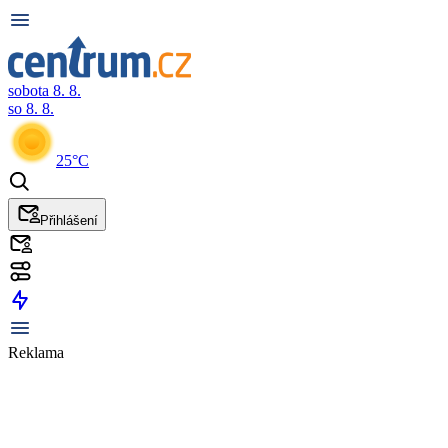
sobota 8. 8.
so 8. 8.
25°C
Přihlášení
Reklama