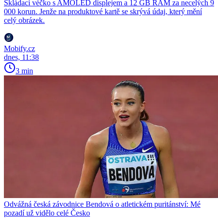
Skládací véčko s AMOLED displejem a 12 GB RAM za necelých 9
000 korun. Jenže na produktové kartě se skrývá údaj, který mění
celý obrázek.
Mobify.cz
dnes, 11:38
3 min
Odvážná česká závodnice Bendová o atletickém puritánství: Mé
pozadí už vidělo celé Česko