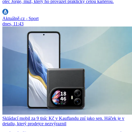
otec Jorge, muž, který ho provázel prakticky celou kariérou.
Aktuálně.cz - Sport
dnes, 11:43
Skládací mobil za 9 tisíc Kč v Kauflandu zní jako sen. Háček je v
detailu, který prodejce nezvýraznil