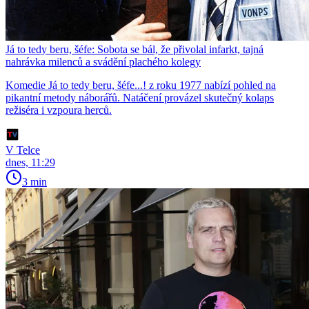
Já to tedy beru, šéfe: Sobota se bál, že přivolal infarkt, tajná
nahrávka milenců a svádění plachého kolegy
Komedie Já to tedy beru, šéfe...! z roku 1977 nabízí pohled na
pikantní metody náborářů. Natáčení provázel skutečný kolaps
režiséra i vzpoura herců.
V Telce
dnes, 11:29
3 min