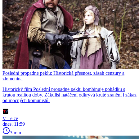
Poslední propadne peklu: Historická přesnost, zásah cenzury a
zlomenina
Historický film Poslední propadne peklu kombinuje pohádku s
krutou realitou doby. Zákulisí natáčení odkrývá kruté zranění i zákaz
od mocných komunistů.
V Telce
dnes, 11:59
3 min