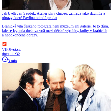
Jak bydlí Jan Saudek: Ateliér plný chaosu, zahrada jako džungle a
obrazy, které Pavlína odmítá prodat
Branická vila českého fotografa není muzeum ani galerie. Je to dům,
kde se legenda doslova vrší mezi dětské výrobky, knihy v krabicích
a nedokončené obrazy.
VIPživot.cz
dnes, 11:32
3 min