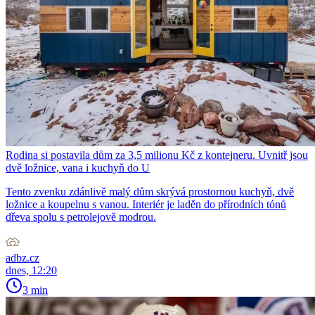
Rodina si postavila dům za 3,5 milionu Kč z kontejneru. Uvnitř jsou
dvě ložnice, vana i kuchyň do U
Tento zvenku zdánlivě malý dům skrývá prostornou kuchyň, dvě
ložnice a koupelnu s vanou. Interiér je laděn do přírodních tónů
dřeva spolu s petrolejově modrou.
adbz.cz
dnes, 12:20
3 min