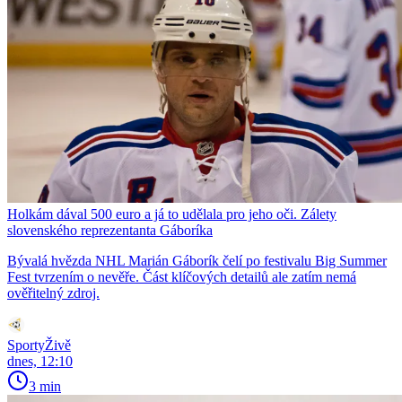
Holkám dával 500 euro a já to udělala pro jeho oči. Zálety
slovenského reprezentanta Gáboríka
Bývalá hvězda NHL Marián Gáborík čelí po festivalu Big Summer
Fest tvrzením o nevěře. Část klíčových detailů ale zatím nemá
ověřitelný zdroj.
SportyŽivě
dnes, 12:10
3 min