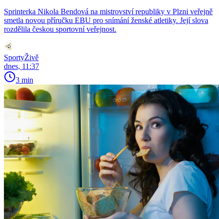
Sprinterka Nikola Bendová na mistrovství republiky v Plzni veřejně
smetla novou příručku EBU pro snímání ženské atletiky. Její slova
rozdělila českou sportovní veřejnost.
SportyŽivě
dnes, 11:37
3 min