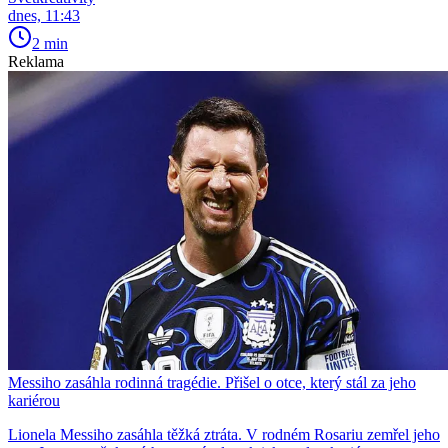
dnes, 11:43
2 min
Reklama
Messiho zasáhla rodinná tragédie. Přišel o otce, který stál za jeho
kariérou
Lionela Messiho zasáhla těžká ztráta. V rodném Rosariu zemřel jeho