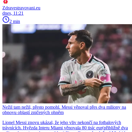
Zdravestravovani.eu
dnes, 11:21
2 min
Nežil tam nežil, přesto pomohl. Messi věnoval přes dva miliony na
obnovu oblastí zničených ohněm
Lionel Messi znovu ukázal, že jeho vliv nekončí na fotbalových
trávnících. Hvězda Interu Miami věnovala 80 tisíc eur(přibližně dva