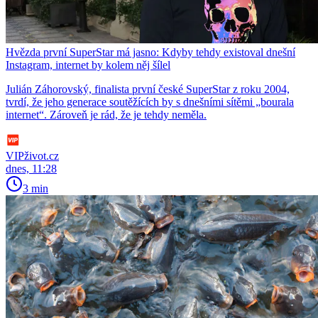
Hvězda první SuperStar má jasno: Kdyby tehdy existoval dnešní
Instagram, internet by kolem něj šílel
Julián Záhorovský, finalista první české SuperStar z roku 2004,
tvrdí, že jeho generace soutěžících by s dnešními sítěmi „bourala
internet“. Zároveň je rád, že je tehdy neměla.
VIPživot.cz
dnes, 11:28
3 min