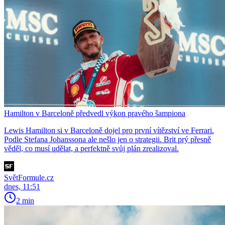
Hamilton v Barceloně předvedl výkon pravého šampiona
Lewis Hamilton si v Barceloně dojel pro první vítězství ve Ferrari.
Podle Stefana Johanssona ale nešlo jen o strategii. Brit prý přesně
věděl, co musí udělat, a perfektně svůj plán zrealizoval.
SvětFormule.cz
dnes, 11:51
2 min