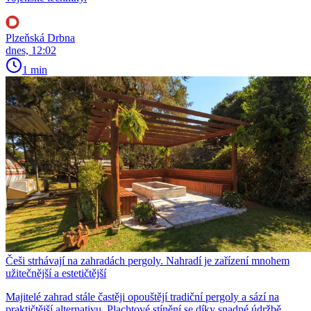
Plzeňská Drbna
dnes, 12:02
1 min
Češi strhávají na zahradách pergoly. Nahradí je zařízení mnohem
užitečnější a estetičtější
Majitelé zahrad stále častěji opouštějí tradiční pergoly a sází na
praktičtější alternativu. Plachtové stínění se díky snadné údržbě,