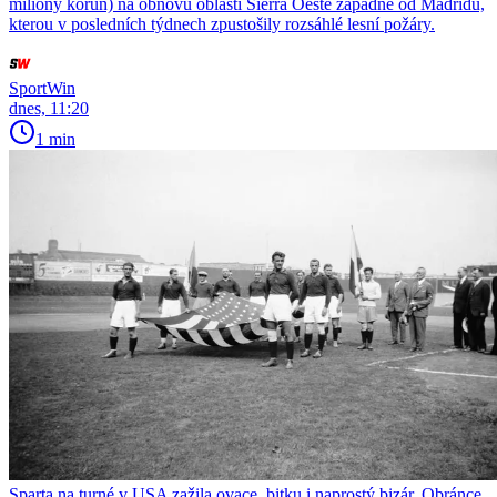
miliony korun) na obnovu oblasti Sierra Oeste západně od Madridu,
kterou v posledních týdnech zpustošily rozsáhlé lesní požáry.
SportWin
dnes, 11:20
1 min
Sparta na turné v USA zažila ovace, bitku i naprostý bizár. Obránce