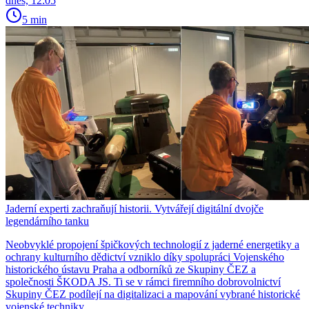
dnes, 12:05
5 min
Jaderní experti zachraňují historii. Vytvářejí digitální dvojče
legendárního tanku
Neobvyklé propojení špičkových technologií z jaderné energetiky a
ochrany kulturního dědictví vzniklo díky spolupráci Vojenského
historického ústavu Praha a odborníků ze Skupiny ČEZ a
společnosti ŠKODA JS. Ti se v rámci firemního dobrovolnictví
Skupiny ČEZ podílejí na digitalizaci a mapování vybrané historické
vojenské techniky.