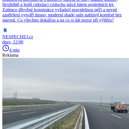
flexibilitě a lepší cirkulaci vzduchu stává hitem posledních let.
Zatímco dřevěné konstrukce vyžadují pravidelnou péči a pevné
zastřešení vytváří dusno, moderní shade sails nabízejí komfort bez
starostí. Co všechno dokážou a na co si dát pozor při výběru?
NESPECHEJ.cz
dnes, 12:00
4 min
Reklama