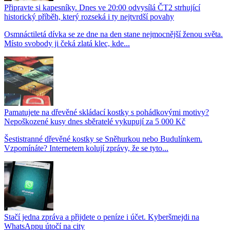
Připravte si kapesníky. Dnes ve 20:00 odvysílá ČT2 strhující
historický příběh, který rozseká i ty nejtvrdší povahy
Osmnáctiletá dívka se ze dne na den stane nejmocnější ženou světa.
Místo svobody ji čeká zlatá klec, kde...
Pamatujete na dřevěné skládací kostky s pohádkovými motivy?
Nepoškozené kusy dnes sběratelé vykupují za 5 000 Kč
Šestistranné dřevěné kostky se Sněhurkou nebo Budulínkem.
Vzpomínáte? Internetem kolují zprávy, že se tyto...
Stačí jedna zpráva a přijdete o peníze i účet. Kyberšmejdi na
WhatsAppu útočí na city