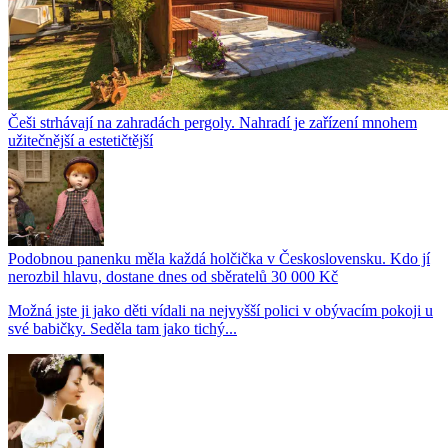
Češi strhávají na zahradách pergoly. Nahradí je zařízení mnohem
užitečnější a estetičtější
Podobnou panenku měla každá holčička v Československu. Kdo jí
nerozbil hlavu, dostane dnes od sběratelů 30 000 Kč
Možná jste ji jako děti vídali na nejvyšší polici v obývacím pokoji u
své babičky. Seděla tam jako tichý...