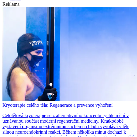
Reklama
Kryoterapie celého těla: Regenerace a prevence vyhoření
Celotělová kryoterapie se z alternativního konceptu rychle mění v
uznávanou součást moderní regenerační medicíny. Krátkodobé
vystavení organismu extrémnímu suchému chladu vyvolává v těle
silnou neuroendokrinní reakci. Během několika minut dochází k