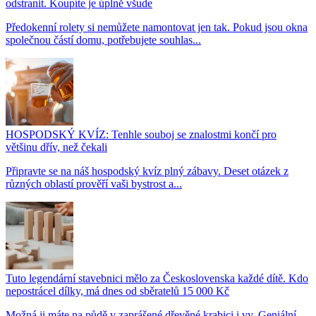
odstranit. Koupíte je úplně všude
Předokenní rolety si nemůžete namontovat jen tak. Pokud jsou okna
společnou částí domu, potřebujete souhlas...
HOSPODSKÝ KVÍZ: Tenhle souboj se znalostmi končí pro
většinu dřív, než čekali
Připravte se na náš hospodský kvíz plný zábavy. Deset otázek z
různých oblastí prověří vaši bystrost a...
Tuto legendární stavebnici mělo za Československa každé dítě. Kdo
nepostrácel dílky, má dnes od sběratelů 15 000 Kč
Možná ji máte na půdě v zaprášené dřevěné krabici i vy. Geniální