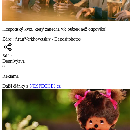
Hospodský kvíz, který zanechá víc otázek než odpovědí
Zdroj
:
ArturVerkhovetskiy / Depositphotos
Sdílet
Denní
výzva
0
Reklama
Další články z
NESPECHEJ.cz