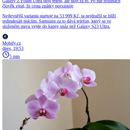
Galaxy Z Fold8 Ultra stojí jmění, ale stojí za to. Po pár hodinách
člověk zjistí, že cesta zpátky neexistuje
Nejlevnější varianta startuje na 53 999 Kč, ta nejdražší se blíží
sedmdesáti tisícům. Samsung za to dává telefon, který se ve
složeném stavu vejde do kapsy snáz než Galaxy S23 Ultra.
Mobify.cz
dnes, 19:53
5 min