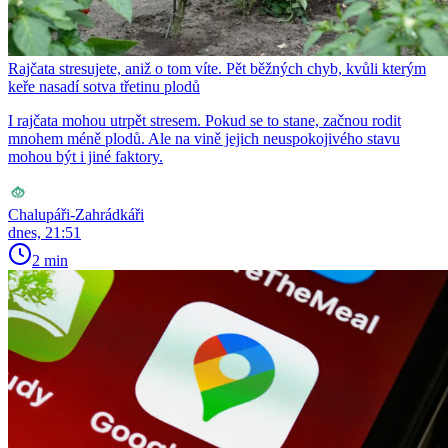
Rajčata stresujete, aniž o tom víte. Pět běžných chyb, kvůli kterým
keře nasadí sotva třetinu plodů
I rajčata mohou utrpět stresem. Pokud se to stane, začnou rodit
mnohem méně plodů. Ale na vině jejich neuspokojivého stavu
mohou být i jiné faktory.
Chalupáři-Zahrádkáři
dnes, 21:51
2 min