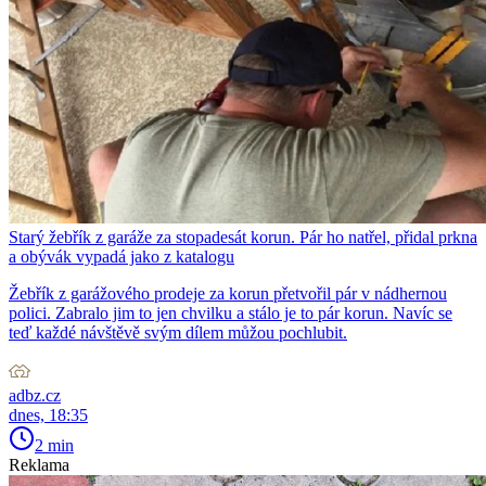
Starý žebřík z garáže za stopadesát korun. Pár ho natřel, přidal prkna
a obývák vypadá jako z katalogu
Žebřík z garážového prodeje za korun přetvořil pár v nádhernou
polici. Zabralo jim to jen chvilku a stálo je to pár korun. Navíc se
teď každé návštěvě svým dílem můžou pochlubit.
adbz.cz
dnes, 18:35
2 min
Reklama