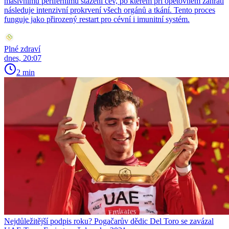
masivnímu perifernímu stažení cév, po kterém při opětovném zahřátí
následuje intenzivní prokrvení všech orgánů a tkání. Tento proces
funguje jako přirozený restart pro cévní i imunitní systém.
Plné zdraví
dnes, 20:07
2 min
Nejdůležitější podpis roku? Pogačarův dědic Del Toro se zavázal