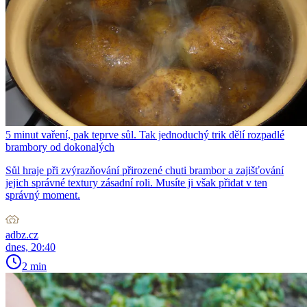
5 minut vaření, pak teprve sůl. Tak jednoduchý trik dělí rozpadlé
brambory od dokonalých
Sůl hraje při zvýrazňování přirozené chuti brambor a zajišťování
jejich správné textury zásadní roli. Musíte ji však přidat v ten
správný moment.
adbz.cz
dnes, 20:40
2 min