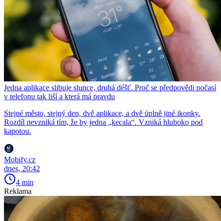
Jedna aplikace slibuje slunce, druhá déšť. Proč se předpovědi počasí
v telefonu tak liší a která má pravdu
Stejné město, stejný den, dvě aplikace, a dvě úplně jiné ikonky.
Rozdíl nevzniká tím, že by jedna „kecala“. Vzniká hluboko pod
kapotou.
Mobify.cz
dnes, 20:42
4 min
Reklama