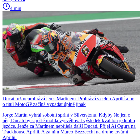
4 min
Ducati už neprohrává jen s Martínem. Prohrává s celou Aprilií a boj
o titul MotoGP začíná vypadat úplně jinak
Jorge Martín vyhrál sobotní sprint v Silverstonu. Kdyby šlo jen o
něj, Ducati by si ještě mohla vysvětlovat výsledek kvalitou jednoho
jezdce. Jenže za Martínem nepřijela další Ducati. Přijel Ai Ogura na
Trackhouse Aprilii. A za ním Marco Bezzecchi na druhé tovární
Aprilii.