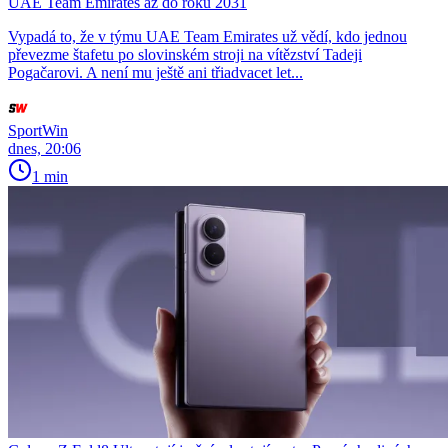
UAE Team Emirates až do roku 2031
Vypadá to, že v týmu UAE Team Emirates už vědí, kdo jednou
převezme štafetu po slovinském stroji na vítězství Tadeji
Pogačarovi. A není mu ještě ani třiadvacet let...
SportWin
dnes, 20:06
1 min