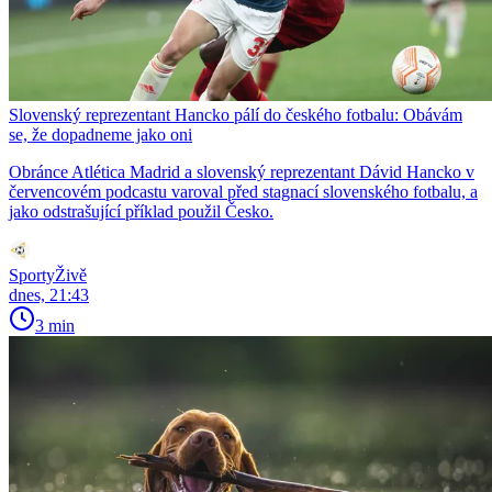
Slovenský reprezentant Hancko pálí do českého fotbalu: Obávám
se, že dopadneme jako oni
Obránce Atlética Madrid a slovenský reprezentant Dávid Hancko v
červencovém podcastu varoval před stagnací slovenského fotbalu, a
jako odstrašující příklad použil Česko.
SportyŽivě
dnes, 21:43
3 min