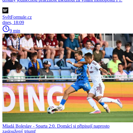
SvětFormule.cz
dnes, 18:09
9 min
Mladá Boleslav - Sparta 2:0. Domácí si připisují naprosto
zasloužený triumf