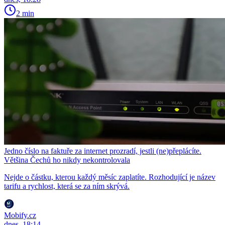
2 min
Jedno číslo na faktuře za internet prozradí, jestli (ne)přeplácíte.
Většina Čechů ho nikdy nekontrolovala
Nejde o částku, kterou každý měsíc zaplatíte. Rozhodující je název
tarifu a rychlost, která se za ním skrývá.
Mobify.cz
dnes, 18:14