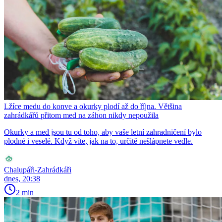
Lžíce medu do konve a okurky plodí až do října. Většina
zahrádkářů přitom med na záhon nikdy nepoužila
Okurky a med jsou tu od toho, aby vaše letní zahradničení bylo
plodné i veselé. Když víte, jak na to, určitě nešlápnete vedle.
Chalupáři-Zahrádkáři
dnes, 20:38
2 min