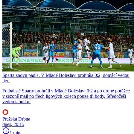
Sparta znovu padla. V Mladé Boleslavi prohrála 0:2, domácí vedou
ligu
Fotbalisté Sparty prohráli v Mladé Boleslavi 0:2 a po druhé porážce
v sezoně mají po třech ligových kolech pouze tři body. Středočeši
vedou tabulku.
Pražská Drbna
dnes, 20:15
1 min