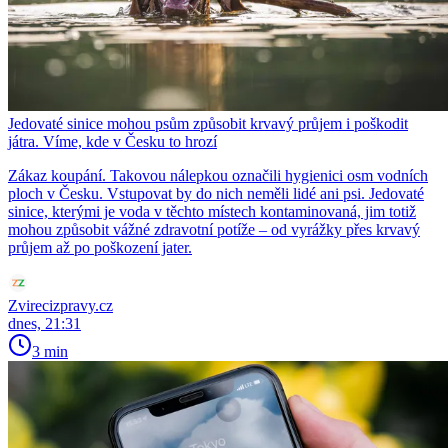
Jedovaté sinice mohou psům způsobit krvavý průjem i poškodit
játra. Víme, kde v Česku to hrozí
Zákaz koupání. Takovou nálepkou označili hygienici osm vodních
ploch v Česku. Vstupovat by do nich neměli lidé ani psi. Jedovaté
sinice, kterými je voda v těchto místech kontaminovaná, jim totiž
mohou způsobit vážné zdravotní potíže – od vyrážky přes krvavý
průjem až po poškození jater.
Zvirecizpravy.cz
dnes, 21:31
3 min