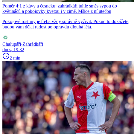
Poměr 4:1 z kávy a česneku: zahrádkáři tuhle směs sypou do
květináčů a pokojovky kvetou i v zimě. Mšice z ní utečou
Pokojové rostliny je třeba vždy správně vyživit. Pokud to dokážete,
budou vám dělat radost po opravdu dlouhá léta.
Chalupáři-Zahrádkáři
dnes, 19:32
2 min