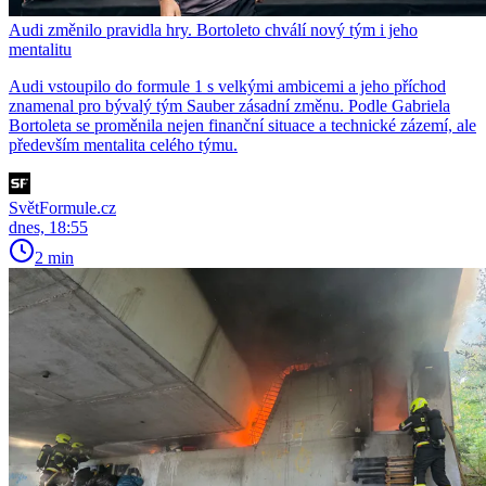
Audi změnilo pravidla hry. Bortoleto chválí nový tým i jeho
mentalitu
Audi vstoupilo do formule 1 s velkými ambicemi a jeho příchod
znamenal pro bývalý tým Sauber zásadní změnu. Podle Gabriela
Bortoleta se proměnila nejen finanční situace a technické zázemí, ale
především mentalita celého týmu.
SvětFormule.cz
dnes, 18:55
2 min