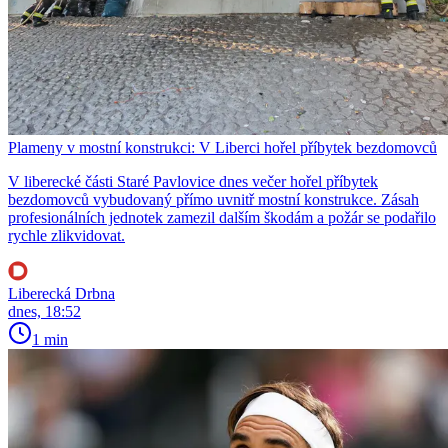
Plameny v mostní konstrukci: V Liberci hořel příbytek bezdomovců
V liberecké části Staré Pavlovice dnes večer hořel příbytek
bezdomovců vybudovaný přímo uvnitř mostní konstrukce. Zásah
profesionálních jednotek zamezil dalším škodám a požár se podařilo
rychle zlikvidovat.
Liberecká Drbna
dnes, 18:52
1 min