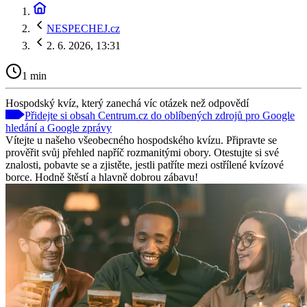
NESPECHEJ.cz
2. 6. 2026, 13:31
1 min
Hospodský kvíz, který zanechá víc otázek než odpovědí
Přidejte si obsah Centrum.cz do oblíbených zdrojů pro Google
hledání a Google zprávy
Vítejte u našeho všeobecného hospodského kvízu. Připravte se
prověřit svůj přehled napříč rozmanitými obory. Otestujte si své
znalosti, pobavte se a zjistěte, jestli patříte mezi ostřílené kvízové
borce. Hodně štěstí a hlavně dobrou zábavu!