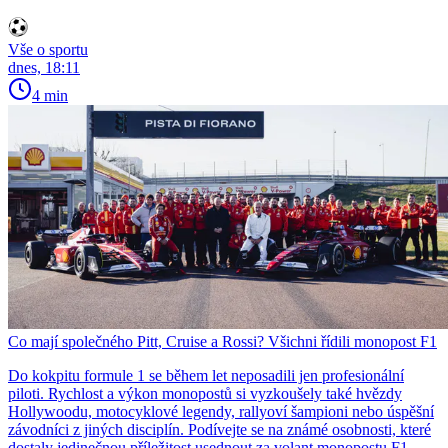
Vše o sportu
dnes, 18:11
4 min
Co mají společného Pitt, Cruise a Rossi? Všichni řídili monopost F1
Do kokpitu formule 1 se během let neposadili jen profesionální
piloti. Rychlost a výkon monopostů si vyzkoušely také hvězdy
Hollywoodu, motocyklové legendy, rallyoví šampioni nebo úspěšní
závodníci z jiných disciplín. Podívejte se na známé osobnosti, které
dostaly jedinečnou příležitost usednout za volant monopostu F1.