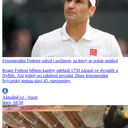
Fenomenální Federer udivil i počinem, za který se pohár nedává
Roger Federer během kariéry odehrál 1750 zápasů ve dvouhře a
čtyřhře. Ani jediný po zahájení nevzdal. Dnes fenomenální
švýcarský tenista slaví 45. narozeniny.
Aktuálně.cz - Sport
dnes, 18:50