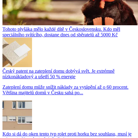
Tohoto plyšáka mělo každé dítě v Československu. Kdo měl
speciálního svítícího, dostane dnes od sběratelů až 5000 Kč
Český patent na zateplení domu dobývá svět. Je extrémně
nízkonákladový a ušetří 50 % energie
Zateplení domu může snížit náklady za vytápění až o 60 procent.
Většina majitelů domů v Česku sahá po...
Kdo si dá do oken tento typ rolet proti horku bez souhlasu, musí je