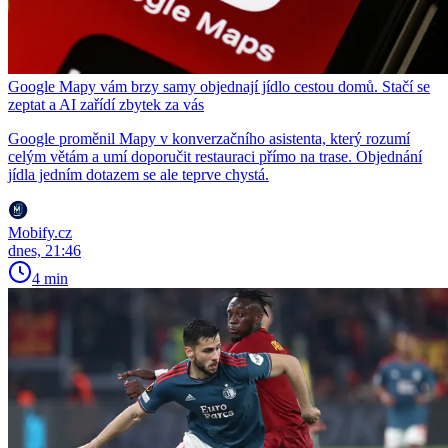
Google Mapy vám brzy samy objednají jídlo cestou domů. Stačí se
zeptat a AI zařídí zbytek za vás
Google proměnil Mapy v konverzačního asistenta, který rozumí
celým větám a umí doporučit restauraci přímo na trase. Objednání
jídla jedním dotazem se ale teprve chystá.
Mobify.cz
dnes, 21:46
4 min