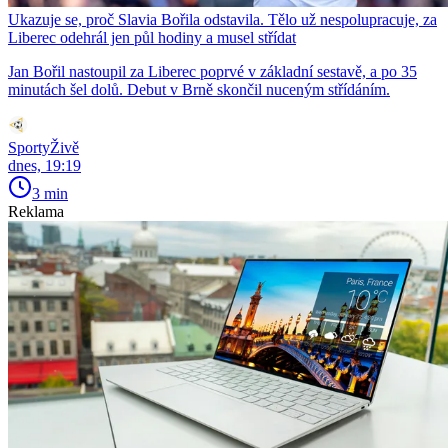
Ukazuje se, proč Slavia Bořila odstavila. Tělo už nespolupracuje, za
Liberec odehrál jen půl hodiny a musel střídat
Jan Bořil nastoupil za Liberec poprvé v základní sestavě, a po 35
minutách šel dolů. Debut v Brně skončil nuceným střídáním.
SportyŽivě
dnes, 19:19
3 min
Reklama