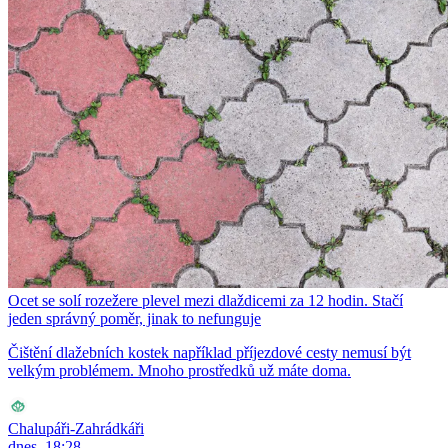
Ocet se solí rozežere plevel mezi dlaždicemi za 12 hodin. Stačí
jeden správný poměr, jinak to nefunguje
Čištění dlažebních kostek například příjezdové cesty nemusí být
velkým problémem. Mnoho prostředků už máte doma.
Chalupáři-Zahrádkáři
dnes, 18:28