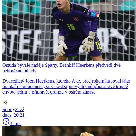
Ostuda bývalé naděje Sparty. Brankář Heerkens předvedl dvě
nehorázné minely
Dvacetiletý Joeri Heerkens, kterého Ajax před rokem kupoval jako
brankáře budoucnosti, si za šest srpnových dnů připsal dvě trapné
chyby, jednu v přípravě, druhou v ostrém zápase.
SportyŽivě
dnes, 20:21
3 min