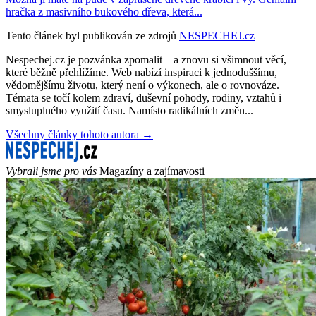
hračka z masivního bukového dřeva, která...
Tento článek byl publikován ze zdrojů
NESPECHEJ.cz
Nespechej.cz je pozvánka zpomalit – a znovu si všimnout věcí,
které běžně přehlížíme. Web nabízí inspiraci k jednoduššímu,
vědomějšímu životu, který není o výkonech, ale o rovnováze.
Témata se točí kolem zdraví, duševní pohody, rodiny, vztahů i
smysluplného využití času. Namísto radikálních změn...
Všechny články tohoto autora →
Vybrali jsme pro vás
Magazíny a zajímavosti