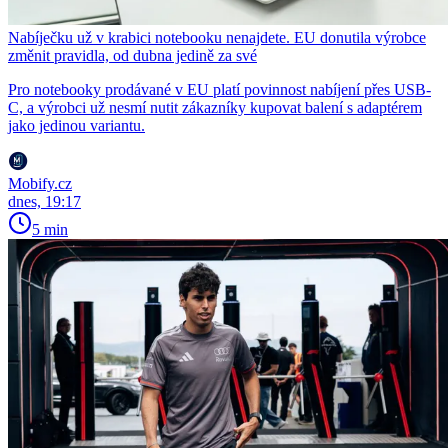
Nabíječku už v krabici notebooku nenajdete. EU donutila výrobce
změnit pravidla, od dubna jedině za své
Pro notebooky prodávané v EU platí povinnost nabíjení přes USB-
C, a výrobci už nesmí nutit zákazníky kupovat balení s adaptérem
jako jedinou variantu.
Mobify.cz
dnes, 19:17
5 min