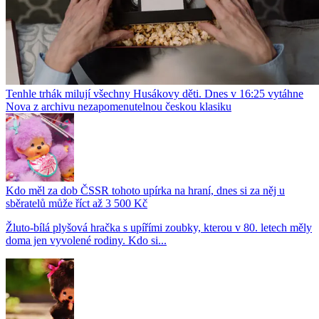
Tenhle trhák milují všechny Husákovy děti. Dnes v 16:25 vytáhne
Nova z archivu nezapomenutelnou českou klasiku
Kdo měl za dob ČSSR tohoto upírka na hraní, dnes si za něj u
sběratelů může říct až 3 500 Kč
Žluto-bílá plyšová hračka s upířími zoubky, kterou v 80. letech měly
doma jen vyvolené rodiny. Kdo si...