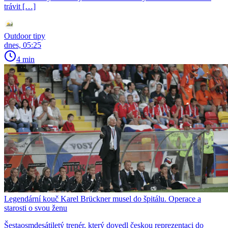
trávit […]
Outdoor tipy
dnes, 05:25
4 min
Legendární kouč Karel Brückner musel do špitálu. Operace a
starosti o svou ženu
Šestaosmdesátiletý trenér, který dovedl českou reprezentaci do