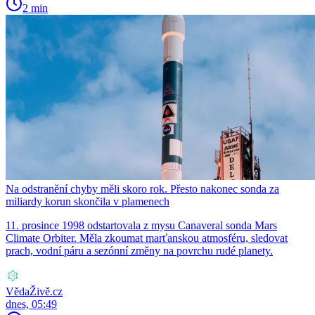
2 min
Na odstranění chyby měli skoro rok. Přesto nakonec sonda za
miliardy korun skončila v plamenech
11. prosince 1998 odstartovala z mysu Canaveral sonda Mars
Climate Orbiter. Měla zkoumat marťanskou atmosféru, sledovat
prach, vodní páru a sezónní změny na povrchu rudé planety.
VědaŽivě.cz
dnes, 05:49