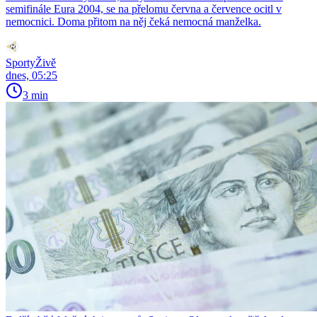
semifinále Eura 2004, se na přelomu června a července ocitl v
nemocnici. Doma přitom na něj čeká nemocná manželka.
SportyŽivě
dnes, 05:25
3 min