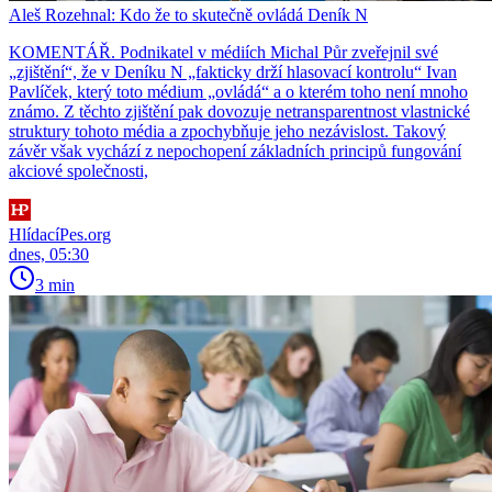
Aleš Rozehnal: Kdo že to skutečně ovládá Deník N
KOMENTÁŘ. Podnikatel v médiích Michal Půr zveřejnil své
„zjištění“, že v Deníku N „fakticky drží hlasovací kontrolu“ Ivan
Pavlíček, který toto médium „ovládá“ a o kterém toho není mnoho
známo. Z těchto zjištění pak dovozuje netransparentnost vlastnické
struktury tohoto média a zpochybňuje jeho nezávislost. Takový
závěr však vychází z nepochopení základních principů fungování
akciové společnosti,
HlídacíPes.org
dnes, 05:30
3 min