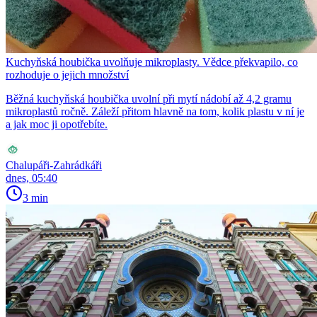
Kuchyňská houbička uvolňuje mikroplasty. Vědce překvapilo, co
rozhoduje o jejich množství
Běžná kuchyňská houbička uvolní při mytí nádobí až 4,2 gramu
mikroplastů ročně. Záleží přitom hlavně na tom, kolik plastu v ní je
a jak moc ji opotřebíte.
Chalupáři-Zahrádkáři
dnes, 05:40
3 min