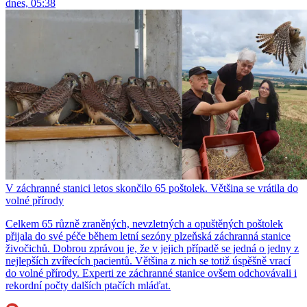
dnes, 05:38
V záchranné stanici letos skončilo 65 poštolek. Většina se vrátila do
volné přírody
Celkem 65 různě zraněných, nevzletných a opuštěných poštolek
přijala do své péče během letní sezóny plzeňská záchranná stanice
živočichů. Dobrou zprávou je, že v jejich případě se jedná o jedny z
nejlepších zvířecích pacientů. Většina z nich se totiž úspěšně vrací
do volné přírody. Experti ze záchranné stanice ovšem odchovávali i
rekordní počty dalších ptačích mláďat.