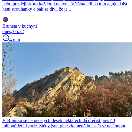
nebo později skoro každou kuchyni. Většina lidí na to reaguje další
hrstí strouhanky a pak se diví, že je...
Bruneta v kuchyni
dnes, 05:32
4 min
V Braníku se na necelých deseti hektarech dá přečíst přes 40
milionů let historie. Stěny jsou plné zkamenělin, stačí se natáhnout