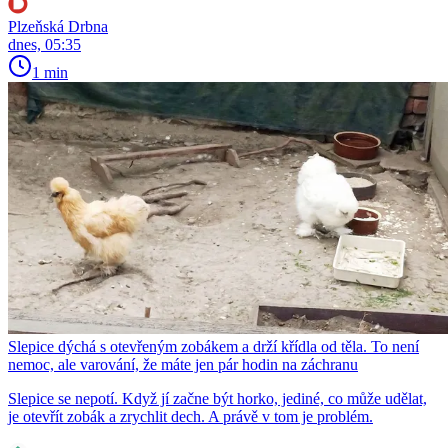
Plzeňská Drbna
dnes, 05:35
1 min
Slepice dýchá s otevřeným zobákem a drží křídla od těla. To není
nemoc, ale varování, že máte jen pár hodin na záchranu
Slepice se nepotí. Když jí začne být horko, jediné, co může udělat,
je otevřít zobák a zrychlit dech. A právě v tom je problém.