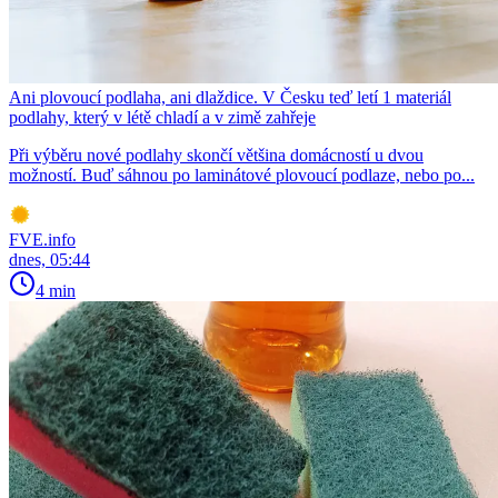
Ani plovoucí podlaha, ani dlaždice. V Česku teď letí 1 materiál
podlahy, který v létě chladí a v zimě zahřeje
Při výběru nové podlahy skončí většina domácností u dvou
možností. Buď sáhnou po laminátové plovoucí podlaze, nebo po...
FVE.info
dnes, 05:44
4 min