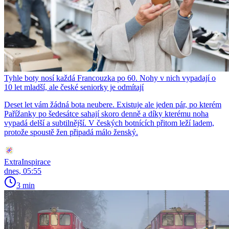
Tyhle boty nosí každá Francouzka po 60. Nohy v nich vypadají o
10 let mladší, ale české seniorky je odmítají
Deset let vám žádná bota neubere. Existuje ale jeden pár, po kterém
Pařížanky po šedesátce sahají skoro denně a díky kterému noha
vypadá delší a subtilnější. V českých botnících přitom leží ladem,
protože spoustě žen připadá málo ženský.
ExtraInspirace
dnes, 05:55
3 min