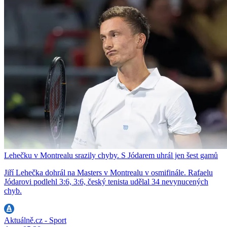
Lehečku v Montrealu srazily chyby. S Jódarem uhrál jen šest gamů
Jiří Lehečka dohrál na Masters v Montrealu v osmifinále. Rafaelu
Jódarovi podlehl 3:6, 3:6, český tenista udělal 34 nevynucených
chyb.
Aktuálně.cz - Sport