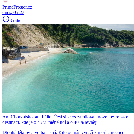
PrimaProstor.cz
dnes, 05:27
3 min
Ani Chorvatsko, ani Itálie. Češi si letos zamilovali novou evropskou
destinaci, kde je o 45 % méně lidí a o 40 % levněji
Dlouhá léta byla volba jasná. Kdo od nás vyráží k moři a nechce