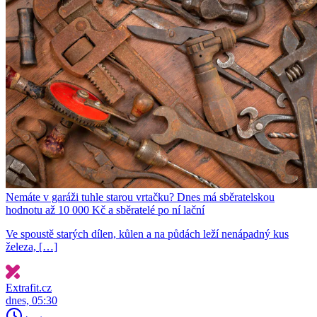
Nemáte v garáži tuhle starou vrtačku? Dnes má sběratelskou
hodnotu až 10 000 Kč a sběratelé po ní lační
Ve spoustě starých dílen, kůlen a na půdách leží nenápadný kus
železa, […]
Extrafit.cz
dnes, 05:30