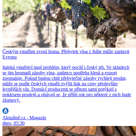
Českým vinařům zvoní hrana. Přebytek vína z Itálie může zaplavit
Evropu
Italská vinařství mají problém, který pocítí i český trh. Ve skladech
se jim hromadí zásoby vína, zatímco spotřeba klesá a export
zpomaluje. Pokud budou chtít přebytečné zásoby rychleji prodat,
může se podle českých vinařů zvýšit tlak na ceny především
levnějších vín. Domácí producenti se přitom sami potýkají s
poklesem prodejů a obávají se, že příští rok pro některé z nich bude
zlomový.
Aktuálně.cz - Magazín
dnes, 05:30