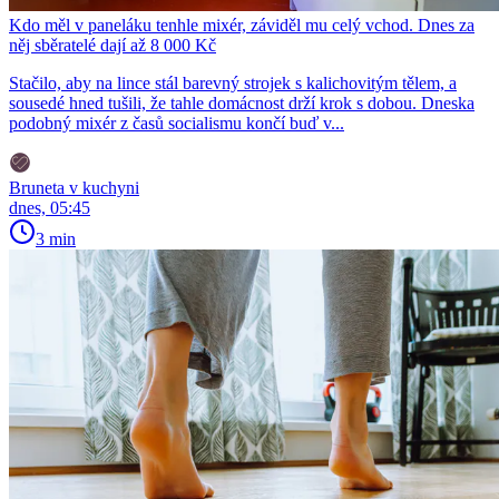
Kdo měl v paneláku tenhle mixér, záviděl mu celý vchod. Dnes za
něj sběratelé dají až 8 000 Kč
Stačilo, aby na lince stál barevný strojek s kalichovitým tělem, a
sousedé hned tušili, že tahle domácnost drží krok s dobou. Dneska
podobný mixér z časů socialismu končí buď v...
Bruneta v kuchyni
dnes, 05:45
3 min