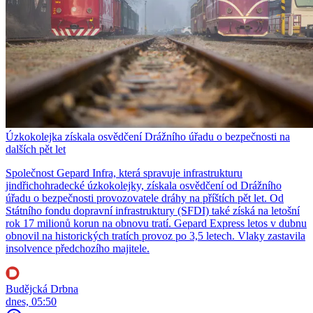
Úzkokolejka získala osvědčení Drážního úřadu o bezpečnosti na
dalších pět let
Společnost Gepard Infra, která spravuje infrastrukturu
jindřichohradecké úzkokolejky, získala osvědčení od Drážního
úřadu o bezpečnosti provozovatele dráhy na příštích pět let. Od
Státního fondu dopravní infrastruktury (SFDI) také získá na letošní
rok 17 milionů korun na obnovu tratí. Gepard Express letos v dubnu
obnovil na historických tratích provoz po 3,5 letech. Vlaky zastavila
insolvence předchozího majitele.
Budějcká Drbna
dnes, 05:50