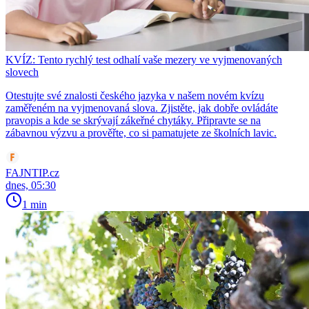
KVÍZ: Tento rychlý test odhalí vaše mezery ve vyjmenovaných
slovech
Otestujte své znalosti českého jazyka v našem novém kvízu
zaměřeném na vyjmenovaná slova. Zjistěte, jak dobře ovládáte
pravopis a kde se skrývají zákeřné chytáky. Připravte se na
zábavnou výzvu a prověřte, co si pamatujete ze školních lavic.
FAJNTIP.cz
dnes, 05:30
1 min