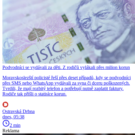
Podvodníci se vydávali za děti. Z rodičů vylákali přes milion korun
Moravskoslezští policisté řeší přes deset případů, kdy se podvodníci
přes SMS nebo WhatsApp vydávali za syna či dceru poškozených.
Tvrdili, že mají rozbitý telefon a potřebují nutně zaplatit faktury.
Rodiče tak přišli o statisíce korun.
Ostravská Drbna
dnes, 05:38
2 min
Reklama