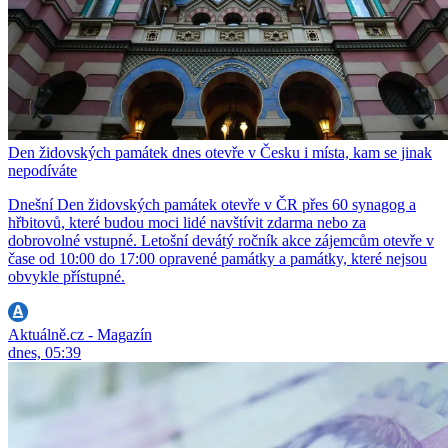
Den židovských památek dnes otevře v Česku i místa, kam se jinak
nepodíváte
Dnešní Den židovských památek otevře v ČR přes 60 synagog a
hřbitovů, které budou moci lidé navštívit zdarma nebo za
dobrovolné vstupné. Letošní devátý ročník akce zájemcům otevře v
čase od 10:00 do 17:00 opravené památky a památky, které nejsou
obvykle přístupné.
Aktuálně.cz - Magazín
dnes, 05:39