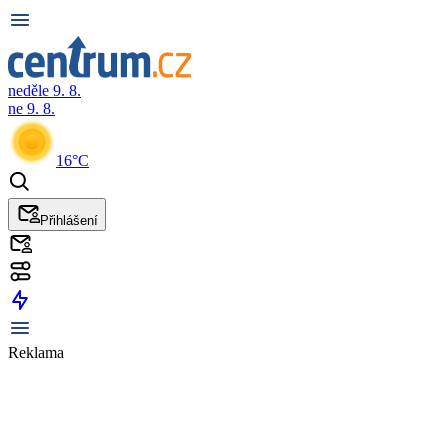
neděle 9. 8.
ne 9. 8.
16°C
Přihlášení
Reklama