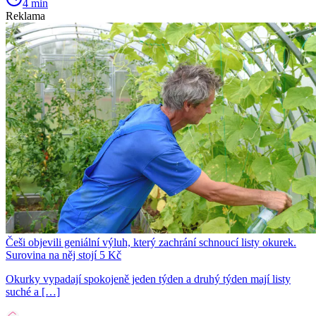
4 min
Reklama
Češi objevili geniální výluh, který zachrání schnoucí listy okurek.
Surovina na něj stojí 5 Kč
Okurky vypadají spokojeně jeden týden a druhý týden mají listy
suché a […]