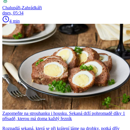
Chalupáři-Zahrádkáři
dnes, 05:34
4 min
Zapomeňte na strouhanku i housku. Sekaná drží pohromadě díky 1
přísadě, kterou má doma každý řezník
Rozpadlá sekaná, která se při krájení láme na drobky, potká dřív