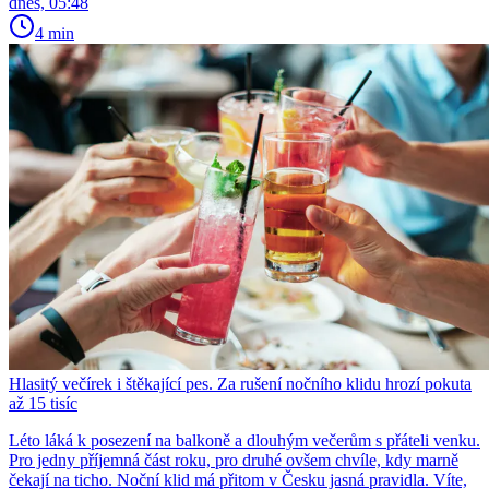
dnes, 05:48
4 min
Hlasitý večírek i štěkající pes. Za rušení nočního klidu hrozí pokuta
až 15 tisíc
Léto láká k posezení na balkoně a dlouhým večerům s přáteli venku.
Pro jedny příjemná část roku, pro druhé ovšem chvíle, kdy marně
čekají na ticho. Noční klid má přitom v Česku jasná pravidla. Víte,