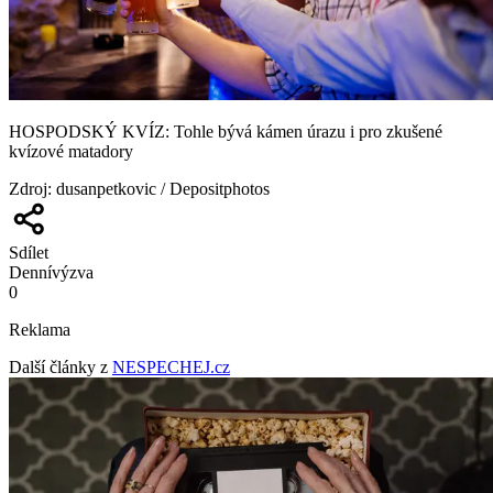
HOSPODSKÝ KVÍZ: Tohle bývá kámen úrazu i pro zkušené
kvízové matadory
Zdroj
:
dusanpetkovic / Depositphotos
Sdílet
Denní
výzva
0
Reklama
Další články z
NESPECHEJ.cz