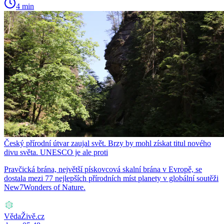
4 min
Český přírodní útvar zaujal svět. Brzy by mohl získat titul nového
divu světa. UNESCO je ale proti
Pravčická brána, největší pískovcová skalní brána v Evropě, se
dostala mezi 77 nejlepších přírodních míst planety v globální soutěži
New7Wonders of Nature.
VědaŽivě.cz