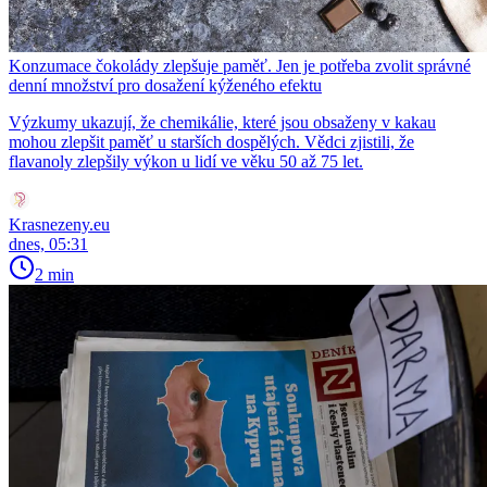
Konzumace čokolády zlepšuje paměť. Jen je potřeba zvolit správné
denní množství pro dosažení kýženého efektu
Výzkumy ukazují, že chemikálie, které jsou obsaženy v kakau
mohou zlepšit paměť u starších dospělých. Vědci zjistili, že
flavanoly zlepšily výkon u lidí ve věku 50 až 75 let.
Krasnezeny.eu
dnes, 05:31
2 min