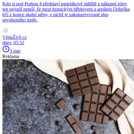
Kdo si pod Prahou 4 představí panelákové sídliště a nákupní zóny,
ten nejspíš netuší, že mezi branickým hřbitovem a areálem Dobeška
trčí z kopce skalní stěny, v nichž je zakonzervované dno
prvohorního moře.
VědaŽivě.cz
dnes, 05:32
3 min
Reklama