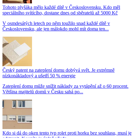
Tohoto plyšáka mělo každé dítě v Československu. Kdo měl
speciálního svítícího, dostane dnes od sběratelů až 5000 Kč
V osmdesátých letech po něm toužilo snad každé dítě v
Československu, ale jen málokdo mohl mít doma ten...
Český patent na zateplení domu dobývá svět. Je extrémně
nízkonákladový a ušetří 50 % energie
Zateplení domu může snížit náklady za vytápění až o 60 procent.
Většina majitelů domů v Česku sahá po...
Kdo si dá do oken tento typ rolet proti horku bez souhlasu, musí je