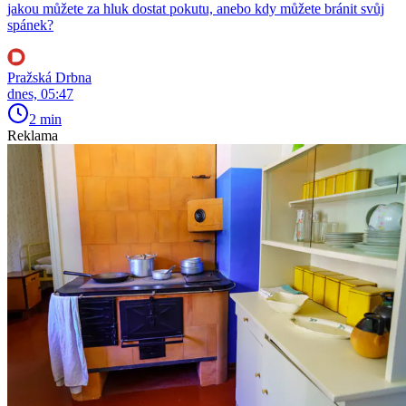
jakou můžete za hluk dostat pokutu, anebo kdy můžete bránit svůj
spánek?
Pražská Drbna
dnes, 05:47
2 min
Reklama