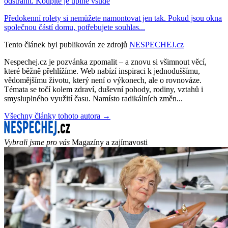
odstranit. Koupíte je úplně všude
Předokenní rolety si nemůžete namontovat jen tak. Pokud jsou okna
společnou částí domu, potřebujete souhlas...
Tento článek byl publikován ze zdrojů
NESPECHEJ.cz
Nespechej.cz je pozvánka zpomalit – a znovu si všimnout věcí,
které běžně přehlížíme. Web nabízí inspiraci k jednoduššímu,
vědomějšímu životu, který není o výkonech, ale o rovnováze.
Témata se točí kolem zdraví, duševní pohody, rodiny, vztahů i
smysluplného využití času. Namísto radikálních změn...
Všechny články tohoto autora →
Vybrali jsme pro vás
Magazíny a zajímavosti