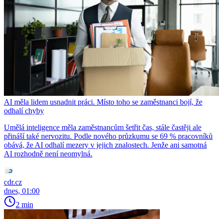
AI měla lidem usnadnit práci. Místo toho se zaměstnanci bojí, že
odhalí chyby
Umělá inteligence měla zaměstnancům šetřit čas, stále častěji ale
přináší také nervozitu. Podle nového průzkumu se 69 % pracovníků
obává, že AI odhalí mezery v jejich znalostech. Jenže ani samotná
AI rozhodně není neomylná.
cdr.cz
dnes, 01:00
2 min