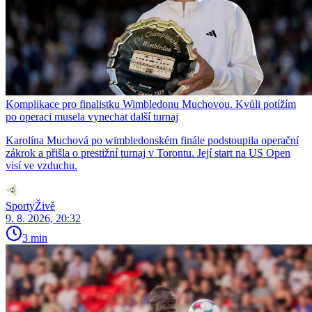
Komplikace pro finalistku Wimbledonu Muchovou. Kvůli potížím
po operaci musela vynechat další turnaj
Karolína Muchová po wimbledonském finále podstoupila operační
zákrok a přišla o prestižní turnaj v Torontu. Její start na US Open
visí ve vzduchu.
SportyŽivě
9. 8. 2026, 20:32
3 min