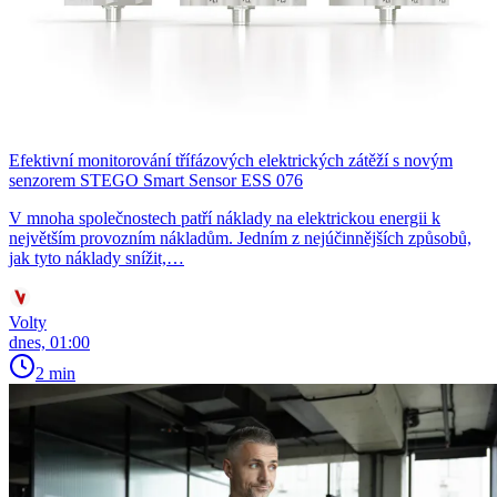
Efektivní monitorování třífázových elektrických zátěží s novým
senzorem STEGO Smart Sensor ESS 076
V mnoha společnostech patří náklady na elektrickou energii k
největším provozním nákladům. Jedním z nejúčinnějších způsobů,
jak tyto náklady snížit,…
Volty
dnes, 01:00
2 min