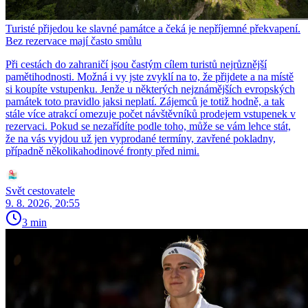
Turisté přijedou ke slavné památce a čeká je nepříjemné překvapení.
Bez rezervace mají často smůlu
Při cestách do zahraničí jsou častým cílem turistů nejrůznější
pamětihodnosti. Možná i vy jste zvyklí na to, že přijdete a na místě
si koupíte vstupenku. Jenže u některých nejznámějších evropských
památek toto pravidlo jaksi neplatí. Zájemců je totiž hodně, a tak
stále více atrakcí omezuje počet návštěvníků prodejem vstupenek v
rezervaci. Pokud se nezařídíte podle toho, může se vám lehce stát,
že na vás vyjdou už jen vyprodané termíny, zavřené pokladny,
případně několikahodinové fronty před nimi.
Svět cestovatele
9. 8. 2026, 20:55
3 min