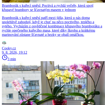
Bramborák s kuřecí směsí: Poctivá a rychlá večeře, která spojí
křupavé brambory se šťavnatým masem v jednom
Bramborák s kuřecí směsí patří mezi jídla, která u nás doma
spolehlivě zabodují, když je chuť na něco poctivého, teplého a
sytého. Vycházím z osvědčené kombinace křupavého bramboráku a
rychle opečeného kuřecího masa, které díky škrobu a krátkému
marinování zůstane šťavnaté a hezky se obalí omáčkou.
Cooky.cz
9. 8. 2026, 19:12
3 min