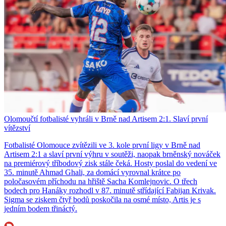
Olomoučtí fotbalisté vyhráli v Brně nad Artisem 2:1. Slaví první
vítězství
Fotbalisté Olomouce zvítězili ve 3. kole první ligy v Brně nad
Artisem 2:1 a slaví první výhru v soutěži, naopak brněnský nováček
na premiérový tříbodový zisk stále čeká. Hosty poslal do vedení ve
35. minutě Ahmad Ghali, za domácí vyrovnal krátce po
poločasovém příchodu na hřiště Sacha Komlejnovic. O třech
bodech pro Hanáky rozhodl v 87. minutě střídající Fabijan Krivak.
Sigma se ziskem čtyř bodů poskočila na osmé místo, Artis je s
jedním bodem třináctý.