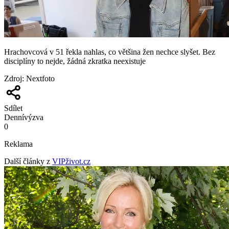
Hrachovcová v 51 řekla nahlas, co většina žen nechce slyšet. Bez
disciplíny to nejde, žádná zkratka neexistuje
Zdroj
:
Nextfoto
Sdílet
Denní
výzva
0
Reklama
Další články z
VIPživot.cz