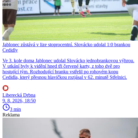
Jablonec zůstává v lize stoprocentní. Slovácko udolal 1:0 brankou
Cedidly
Ve 3. kole doma Jablonec udolal Slovácko jednobrankovou výhrou.
V utkání byly k vidění hned tři červené karty, z toho dvě pro
hostující tým. Rozhodující branku vstřelil po rohovém kopu
Cedidla, který přesnou hlavičkou rozjásal v 62. minutě Střelnici.
Liberecká Drbna
9. 8. 2026, 18:50
3 min
Reklama