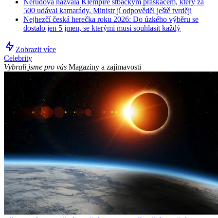
Nerudová nazvala Klempíře stbáckým práskačem, který za
500 udával kamarády. Ministr jí odpověděl ještě tvrději
Nejhezčí česká herečka roku 2026: Do úzkého výběru se
dostalo jen 5 jmen, se kterými musí souhlasit každý
Zobrazit více
Celebrity
Vybrali jsme pro vás
Magazíny a zajímavosti