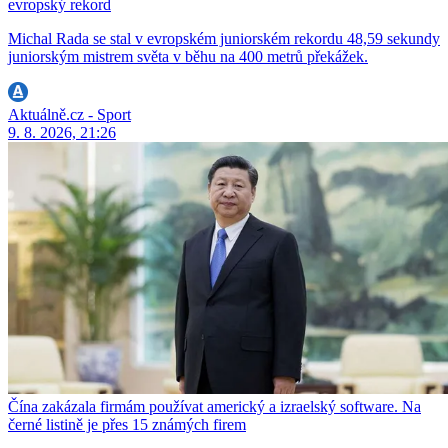
evropský rekord
Michal Rada se stal v evropském juniorském rekordu 48,59 sekundy
juniorským mistrem světa v běhu na 400 metrů překážek.
Aktuálně.cz - Sport
9. 8. 2026, 21:26
Čína zakázala firmám používat americký a izraelský software. Na
černé listině je přes 15 známých firem