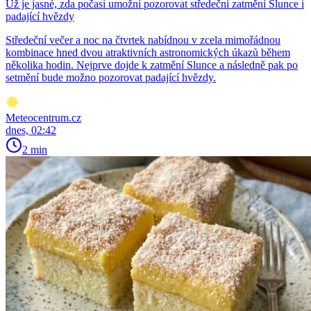
Už je jasné, zda počasí umožní pozorovat středeční zatmění Slunce i
padající hvězdy
Středeční večer a noc na čtvrtek nabídnou v zcela mimořádnou
kombinace hned dvou atraktivních astronomických úkazů během
několika hodin. Nejprve dojde k zatmění Slunce a následně pak po
setmění bude možno pozorovat padající hvězdy.
Meteocentrum.cz
dnes, 02:42
2 min