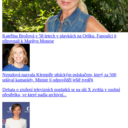
Kateřina Brožová v 58 letech v plavkách na Orlíku. Fanoušci ji
přirovnali k Marilyn Monroe
Nerudová nazvala Klempíře stbáckým práskačem, který za 500
udával kamarády. Ministr jí odpověděl ještě tvrději
Debata o zrušení televizních poplatků se na síti X zvrhla v osobní
přestřelku, ve které padla archivní...