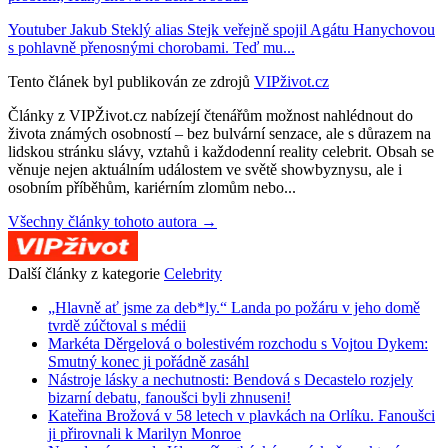
Youtuber Jakub Steklý alias Stejk veřejně spojil Agátu Hanychovou
s pohlavně přenosnými chorobami. Teď mu...
Tento článek byl publikován ze zdrojů
VIPživot.cz
Články z VIPŽivot.cz nabízejí čtenářům možnost nahlédnout do
života známých osobností – bez bulvární senzace, ale s důrazem na
lidskou stránku slávy, vztahů i každodenní reality celebrit. Obsah se
věnuje nejen aktuálním událostem ve světě showbyznysu, ale i
osobním příběhům, kariérním zlomům nebo...
Všechny články tohoto autora →
Další články z kategorie
Celebrity
„Hlavně ať jsme za deb*ly.“ Landa po požáru v jeho domě
tvrdě zúčtoval s médii
Markéta Děrgelová o bolestivém rozchodu s Vojtou Dykem:
Smutný konec ji pořádně zasáhl
Nástroje lásky a nechutnosti: Bendová s Decastelo rozjely
bizarní debatu, fanoušci byli zhnuseni!
Kateřina Brožová v 58 letech v plavkách na Orlíku. Fanoušci
ji přirovnali k Marilyn Monroe