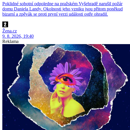
Poklidné sobotní odpoledne na pražském Vyšehradě narušil požár
domu Daniela Landy. Okolnosti jeho vzniku jsou přitom poněkud
bizarní a zpěvák se proti první verzi události ostře ohradil.
Žena.cz
9. 8. 2026, 19:40
Reklama