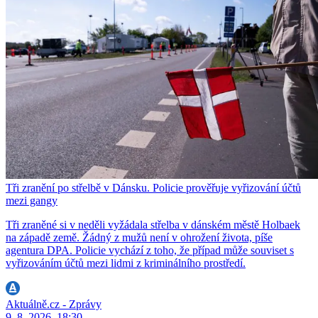
Tři zranění po střelbě v Dánsku. Policie prověřuje vyřizování účtů
mezi gangy
Tři zraněné si v neděli vyžádala střelba v dánském městě Holbaek
na západě země. Žádný z mužů není v ohrožení života, píše
agentura DPA. Policie vychází z toho, že případ může souviset s
vyřizováním účtů mezi lidmi z kriminálního prostředí.
Aktuálně.cz - Zprávy
9. 8. 2026, 18:30