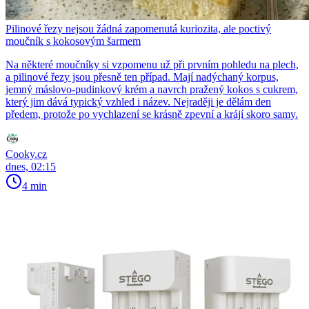
Pilinové řezy nejsou žádná zapomenutá kuriozita, ale poctivý
moučník s kokosovým šarmem
Na některé moučníky si vzpomenu už při prvním pohledu na plech,
a pilinové řezy jsou přesně ten případ. Mají nadýchaný korpus,
jemný máslovo-pudinkový krém a navrch pražený kokos s cukrem,
který jim dává typický vzhled i název. Nejraději je dělám den
předem, protože po vychlazení se krásně zpevní a krájí skoro samy.
Cooky.cz
dnes, 02:15
4 min