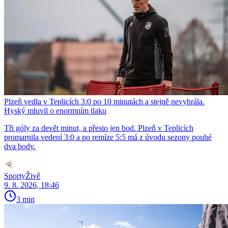
Plzeň vedla v Teplicích 3:0 po 10 minutách a stejně nevyhrála.
Hyský mluvil o enormním tlaku
Tři góly za devět minut, a přesto jen bod. Plzeň v Teplicích
promarnila vedení 3:0 a po remíze 5:5 má z úvodu sezony pouhé
dva body.
SportyŽivě
9. 8. 2026, 18:46
3 min