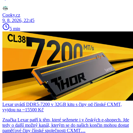
Cooky.cz
9. 8. 2026, 22:45
5 min
Lexar uvádí DDR5-7200 v 32GB kitu s čipy od čínské CXMT,
vyjdou na ~15500 Kč
Značka Lexar patří k těm, které seženete i v českých e-shopech. Jde
tedy o další možný kanál, kterým se do našich končin mohou dostat
paměťové čipy čínské společnosti CXMT…