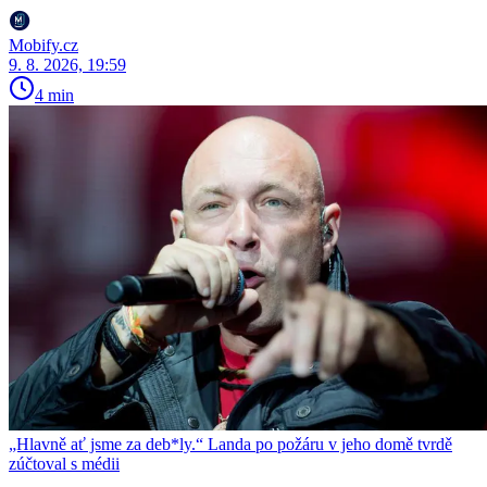
Mobify.cz
9. 8. 2026, 19:59
4 min
„Hlavně ať jsme za deb*ly.“ Landa po požáru v jeho domě tvrdě
zúčtoval s médii