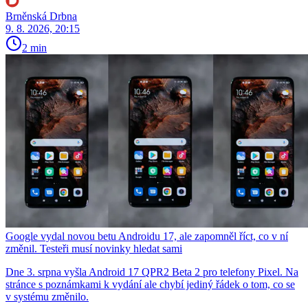
Brněnská Drbna
9. 8. 2026, 20:15
2 min
Google vydal novou betu Androidu 17, ale zapomněl říct, co v ní
změnil. Testeři musí novinky hledat sami
Dne 3. srpna vyšla Android 17 QPR2 Beta 2 pro telefony Pixel. Na
stránce s poznámkami k vydání ale chybí jediný řádek o tom, co se
v systému změnilo.