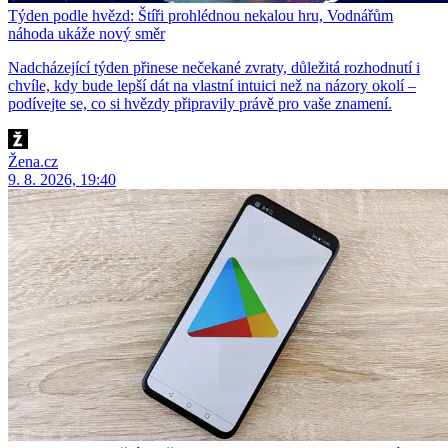
Týden podle hvězd: Štíři prohlédnou nekalou hru, Vodnářům
náhoda ukáže nový směr
Nadcházející týden přinese nečekané zvraty, důležitá rozhodnutí i
chvíle, kdy bude lepší dát na vlastní intuici než na názory okolí –
podívejte se, co si hvězdy připravily právě pro vaše znamení.
Žena.cz
9. 8. 2026, 19:40