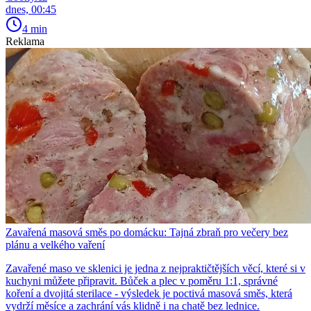
dnes, 00:45
4 min
Reklama
Zavařená masová směs po domácku: Tajná zbraň pro večery bez
plánu a velkého vaření
Zavařené maso ve sklenici je jedna z nejpraktičtějších věcí, které si v
kuchyni můžete připravit. Bůček a plec v poměru 1:1, správné
koření a dvojitá sterilace - výsledek je poctivá masová směs, která
vydrží měsíce a zachrání vás klidně i na chatě bez lednice.