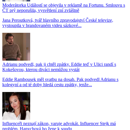
Moderátorka Událostí se objevila v reklamě na Fortunu. Smlouvu s
ČT prý neporušila, vysvětlení zní zvláštně
Jana Peroutková, tvář hlavního zpravodajství České televize,
vystoupila v brandovaném videu sázkové...
Adrianu podvedl, pak ji chtěl zpátky. Eddie teď v Ulici randí s
Kokešovou, kterou diváci nemůžou vystát
Eddie Rambousek měl svatbu na dosah. Pak podvedl Adrianu s
kolegyní a od té doby hledá cestu zpátky, jenže...
Influenceři neznají zákon, varuje advokát. Influencer Stejk má
problém, Hanychová ho žene k soudu