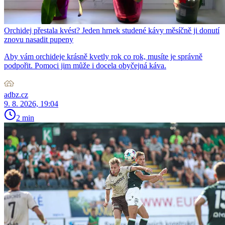
Orchidej přestala kvést? Jeden hrnek studené kávy měsíčně ji donutí
znovu nasadit pupeny
Aby vám orchideje krásně kvetly rok co rok, musíte je správně
podpořit. Pomoci jim může i docela obyčejná káva.
adbz.cz
9. 8. 2026, 19:04
2 min