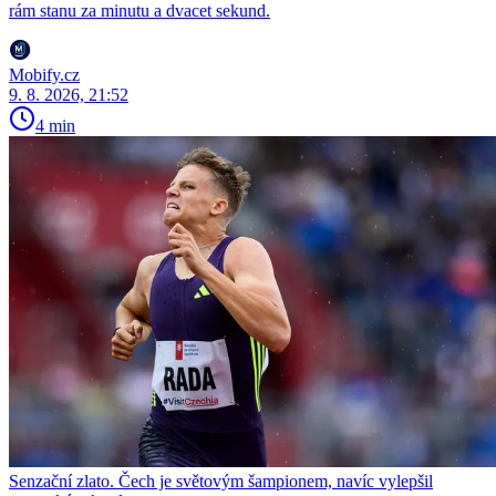
rám stanu za minutu a dvacet sekund.
Mobify.cz
9. 8. 2026, 21:52
4 min
Senzační zlato. Čech je světovým šampionem, navíc vylepšil