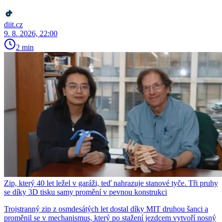
diit.cz
9. 8. 2026, 22:00
2 min
Zip, který 40 let ležel v garáži, teď nahrazuje stanové tyče. Tři pruhy
se díky 3D tisku samy promění v pevnou konstrukci
Trojstranný zip z osmdesátých let dostal díky MIT druhou šanci a
proměnil se v mechanismus, který po stažení jezdcem vytvoří nosný