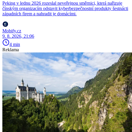
Peking v lednu 2026 rozeslal neveřejnou směrnici, která nařizuje
čínským organizacím odstavit kyberbezpečnostní produkty šestnácti
západních firem a nahradit je domácími.
Mobify.cz
9. 8. 2026, 21:06
4 min
Reklama