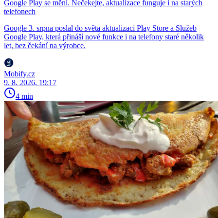
Google Play se mění. Nečekejte, aktualizace funguje i na starých
telefonech
Google 3. srpna poslal do světa aktualizaci Play Store a Služeb
Google Play, která přináší nové funkce i na telefony staré několik
let, bez čekání na výrobce.
Mobify.cz
9. 8. 2026, 19:17
4 min