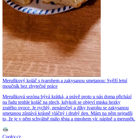
Meruňkový koláč s tvarohem a zakysanou smetanou: Svěží letní
moučník bez zbytečné práce
Meruňková sezóna bývá krátká, a právě proto u nás doma přichází
na řadu tenhle koláč na plech, kdykoli se objeví miska hezky
zralého ovoce. Je rychlý, nenáročný a díky tvarohu se zakysanou
smetanou zůstává krásně vláčný i druhý den. Mám na něm nejradši
to, že je v něm schválně málo těsta a mnohem víc náplně a meruněk.
Cooky.cz