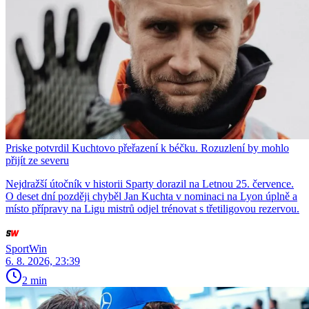
Priske potvrdil Kuchtovo přeřazení k béčku. Rozuzlení by mohlo
přijít ze severu
Nejdražší útočník v historii Sparty dorazil na Letnou 25. července.
O deset dní později chyběl Jan Kuchta v nominaci na Lyon úplně a
místo přípravy na Ligu mistrů odjel trénovat s třetiligovou rezervou.
SportWin
6. 8. 2026, 23:39
2 min