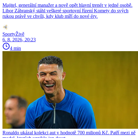
Majitel, generální manažer a nově opět hlavní trenér v jedné osobě.
Libor Zábranský stáhl veškeré sportovní řízení Komety do svých
rukou právě ve chvíli, kdy klub míří do nové éry.
SportyŽivě
6. 8. 2026, 20:23
4 min
Ronaldo ukázal kolekci aut v hodnotě 700 milionů Kč. Patří mezi ně