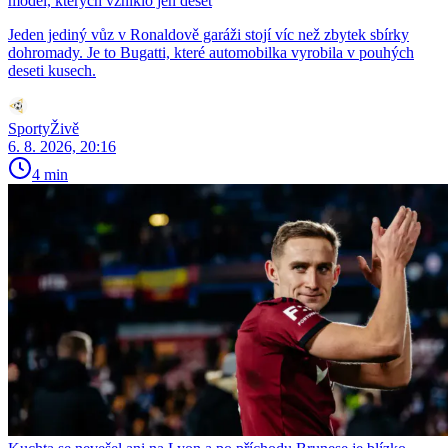
model, kterých vzniklo jen deset
Jeden jediný vůz v Ronaldově garáži stojí víc než zbytek sbírky
dohromady. Je to Bugatti, které automobilka vyrobila v pouhých
deseti kusech.
SportyŽivě
6. 8. 2026, 20:16
4 min