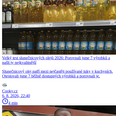
Velký test slunečnicových olejů 2026: Porovnali jsme 7 výrobků a
našli ty nejkvalitnější
Slunečnicový olej patří mezi nejčastěji používané tuky v kuchyních.
Otestovali jsme 7 běžně dostupných výrobků a porovnali je.
Cooky.cz
6. 8. 2026, 22:40
4 min