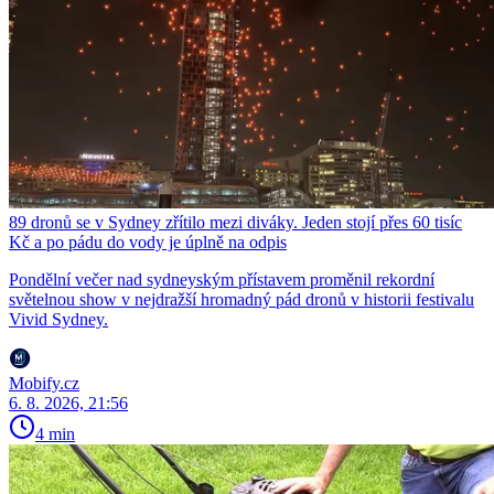
89 dronů se v Sydney zřítilo mezi diváky. Jeden stojí přes 60 tisíc
Kč a po pádu do vody je úplně na odpis
Pondělní večer nad sydneyským přístavem proměnil rekordní
světelnou show v nejdražší hromadný pád dronů v historii festivalu
Vivid Sydney.
Mobify.cz
6. 8. 2026, 21:56
4 min