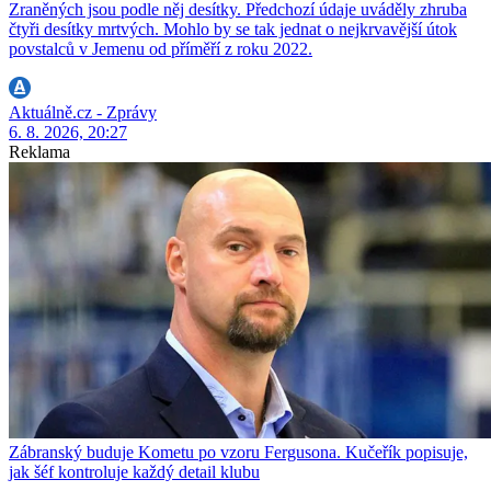
Zraněných jsou podle něj desítky. Předchozí údaje uváděly zhruba
čtyři desítky mrtvých. Mohlo by se tak jednat o nejkrvavější útok
povstalců v Jemenu od příměří z roku 2022.
Aktuálně.cz - Zprávy
6. 8. 2026, 20:27
Reklama
Zábranský buduje Kometu po vzoru Fergusona. Kučeřík popisuje,
jak šéf kontroluje každý detail klubu