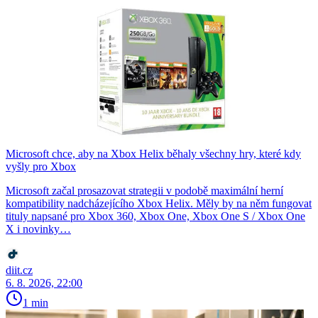
Microsoft chce, aby na Xbox Helix běhaly všechny hry, které kdy
vyšly pro Xbox
Microsoft začal prosazovat strategii v podobě maximální herní
kompatibility nadcházejícího Xbox Helix. Měly by na něm fungovat
tituly napsané pro Xbox 360, Xbox One, Xbox One S / Xbox One
X i novinky…
diit.cz
6. 8. 2026, 22:00
1 min