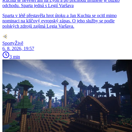
Kuchta se nevešel ani na Lyon a po příchodu Brunese je blízko
odchodu. Sparta jedná s Legií Varšava
Sparta v létě přestavěla hrot útoku a Jan Kuchta se ocitl mimo
nominaci na klíčový evropský zápas. O jeho služby se podle
polských zdrojů zajímá Legia Varšava.
SportyŽivě
6. 8. 2026, 19:57
3 min