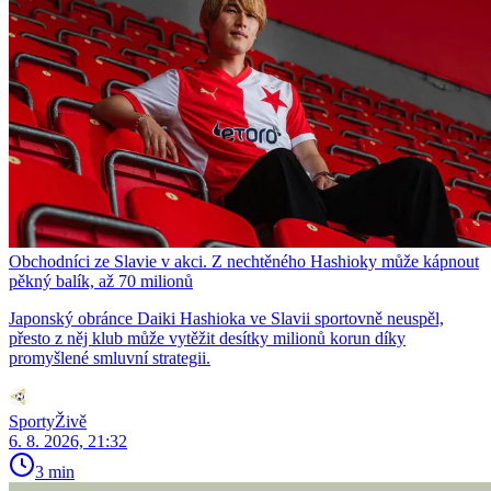
Obchodníci ze Slavie v akci. Z nechtěného Hashioky může kápnout
pěkný balík, až 70 milionů
Japonský obránce Daiki Hashioka ve Slavii sportovně neuspěl,
přesto z něj klub může vytěžit desítky milionů korun díky
promyšlené smluvní strategii.
SportyŽivě
6. 8. 2026, 21:32
3 min