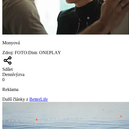
Monyová
Zdroj
:
FOTO:Distr. ONEPLAY
Sdílet
Denní
výzva
0
Reklama
Další články z
BetterLife