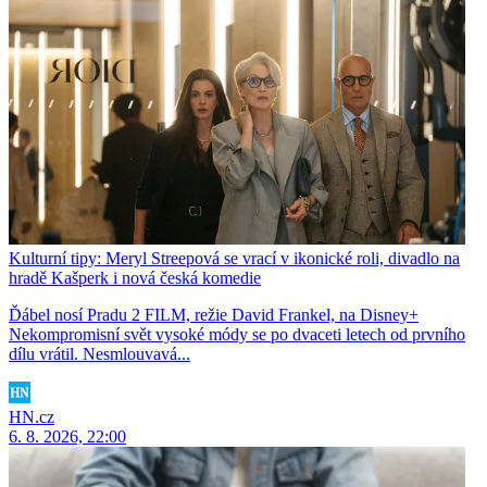
Kulturní tipy: Meryl Streepová se vrací v ikonické roli, divadlo na
hradě Kašperk i nová česká komedie
Ďábel nosí Pradu 2 FILM, režie David Frankel, na Disney+
Nekompromisní svět vysoké módy se po dvaceti letech od prvního
dílu vrátil. Nesmlouvavá...
HN.cz
6. 8. 2026, 22:00