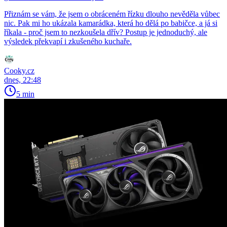
Přiznám se vám, že jsem o obráceném řízku dlouho nevěděla vůbec
nic. Pak mi ho ukázala kamarádka, která ho dělá po babičce, a já si
říkala - proč jsem to nezkoušela dřív? Postup je jednoduchý, ale
výsledek překvapí i zkušeného kuchaře.
Cooky.cz
dnes, 22:48
5 min