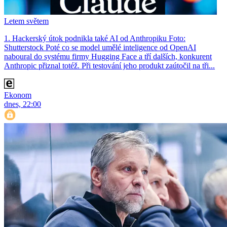
Letem světem
1. Hackerský útok podnikla také AI od Anthropiku Foto:
Shutterstock Poté co se model umělé inteligence od OpenAI
naboural do systému firmy Hugging Face a tří dalších, konkurent
Anthro­pic přiznal totéž. Při testování jeho produkt zaútočil na tři...
Ekonom
dnes, 22:00