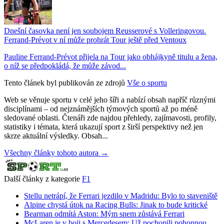
Dnešní časovka není jen soubojem Reusserové s Volleringovou.
Ferrand-Prévot v ní může prohrát Tour ještě před Ventoux
Pauline Ferrand-Prévot přijela na Tour jako obhájkyně titulu a žena,
o níž se předpokládá, že může závod...
Tento článek byl publikován ze zdrojů
Vše o sportu
Web se věnuje sportu v celé jeho šíři a nabízí obsah napříč různými
disciplínami – od nejznámějších týmových sportů až po méně
sledované oblasti. Čtenáři zde najdou přehledy, zajímavosti, profily,
statistiky i témata, která ukazují sport z širší perspektivy než jen
skrze aktuální výsledky. Obsah...
Všechny články tohoto autora →
Další články z kategorie
F1
Stellu netrápí, že Ferrari jezdilo v Madridu: Bylo to staveniště
Alpine chystá útok na Racing Bulls: Jinak to bude kritické
Bearman odmítá Aston: Mým snem zůstává Ferrari
McLaren je v boji s Mercedesem: Už pochopili pohonnou