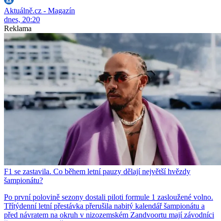
Aktuálně.cz - Magazín
dnes, 20:20
Reklama
F1 se zastavila. Co během letní pauzy dělají největší hvězdy
šampionátu?
Po první polovině sezony dostali piloti formule 1 zasloužené volno.
Třítýdenní letní přestávka přerušila nabitý kalendář šampionátu a
před návratem na okruh v nizozemském Zandvoortu mají závodníci