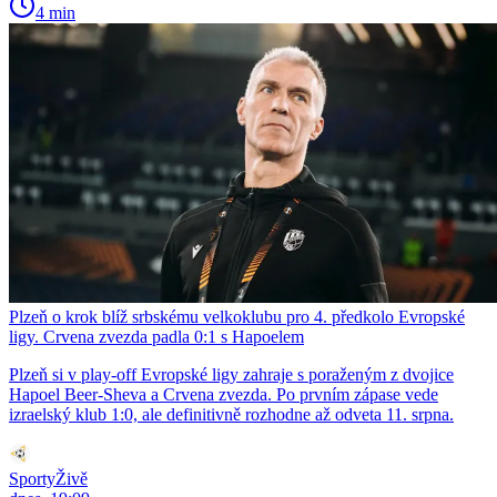
4 min
Plzeň o krok blíž srbskému velkoklubu pro 4. předkolo Evropské
ligy. Crvena zvezda padla 0:1 s Hapoelem
Plzeň si v play-off Evropské ligy zahraje s poraženým z dvojice
Hapoel Beer-Sheva a Crvena zvezda. Po prvním zápase vede
izraelský klub 1:0, ale definitivně rozhodne až odveta 11. srpna.
SportyŽivě