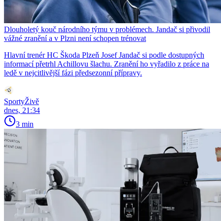
Dlouholetý kouč národního týmu v problémech. Jandač si přivodil
vážné zranění a v Plzni není schopen trénovat
Hlavní trenér HC Škoda Plzeň Josef Jandač si podle dostupných
informací přetrhl Achillovu šlachu. Zranění ho vyřadilo z práce na
ledě v nejcitlivější fázi předsezonní přípravy.
SportyŽivě
dnes, 21:34
3 min