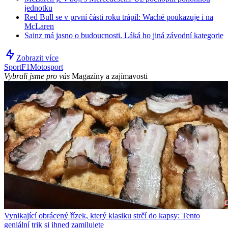
jednotku
Red Bull se v první části roku trápil: Waché poukazuje i na
McLaren
Sainz má jasno o budoucnosti. Láká ho jiná závodní kategorie
Zobrazit více
Sport
F1
Motosport
Vybrali jsme pro vás
Magazíny a zajímavosti
Vynikající obrácený řízek, který klasiku strčí do kapsy: Tento
geniální trik si ihned zamilujete