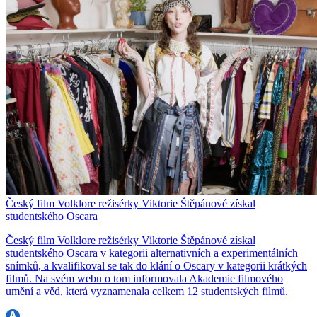
Český film Volklore režisérky Viktorie Štěpánové získal
studentského Oscara
Český film Volklore režisérky Viktorie Štěpánové získal
studentského Oscara v kategorii alternativních a experimentálních
snímků, a kvalifikoval se tak do klání o Oscary v kategorii krátkých
filmů. Na svém webu o tom informovala Akademie filmového
umění a věd, která vyznamenala celkem 12 studentských filmů.