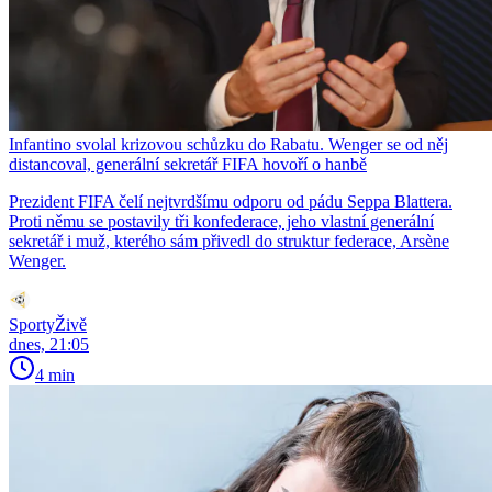
Infantino svolal krizovou schůzku do Rabatu. Wenger se od něj
distancoval, generální sekretář FIFA hovoří o hanbě
Prezident FIFA čelí nejtvrdšímu odporu od pádu Seppa Blattera.
Proti němu se postavily tři konfederace, jeho vlastní generální
sekretář i muž, kterého sám přivedl do struktur federace, Arsène
Wenger.
SportyŽivě
dnes, 21:05
4 min