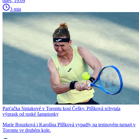
dnes, 19:09
3 min
Parťačka Siniakové v Torontu kosí Češky. Plíšková schytala
výprask od ruské šampionky
Marie Bouzková i Karolína Plíšková vypadly na tenisovém turnaji v
Torontu ve druhém kole.