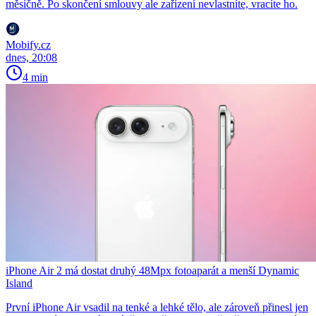
měsíčně. Po skončení smlouvy ale zařízení nevlastníte, vracíte ho.
Mobify.cz
dnes, 20:08
4 min
iPhone Air 2 má dostat druhý 48Mpx fotoaparát a menší Dynamic
Island
První iPhone Air vsadil na tenké a lehké tělo, ale zároveň přinesl jen