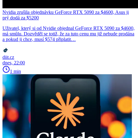
Nvidia zrušila objednávku GeForce RTX 5090 za $4600, Asus ji
prý dodá za $5200
Uživatel, který si od Nvidie objednal GeForce RTX 5090 za $4600,
má smůlu. Dozvěděl se totiž, že za tuto cenu mu již nebude prodána
a pokud ji chce, musí $574 připlatit…
diit.cz
dnes, 22:00
1 min