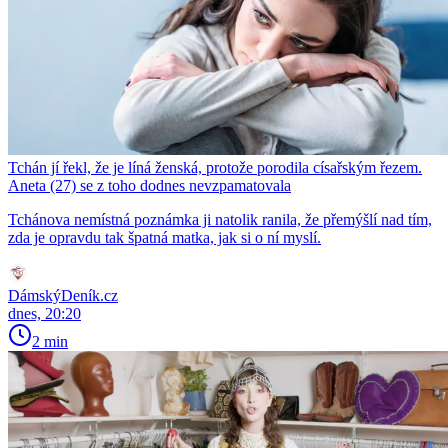
Tchán jí řekl, že je líná ženská, protože porodila císařským řezem.
Aneta (27) se z toho dodnes nevzpamatovala
Tchánova nemístná poznámka ji natolik ranila, že přemýšlí nad tím,
zda je opravdu tak špatná matka, jak si o ní myslí.
DámskýDeník.cz
dnes, 20:20
2 min