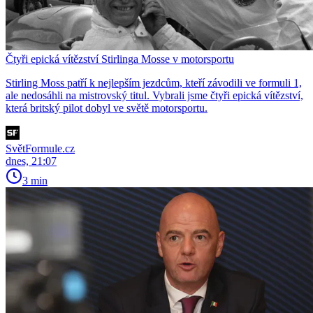
Čtyři epická vítězství Stirlinga Mosse v motorsportu
Stirling Moss patří k nejlepším jezdcům, kteří závodili ve formuli 1,
ale nedosáhli na mistrovský titul. Vybrali jsme čtyři epická vítězství,
která britský pilot dobyl ve světě motorsportu.
SvětFormule.cz
dnes, 21:07
3 min