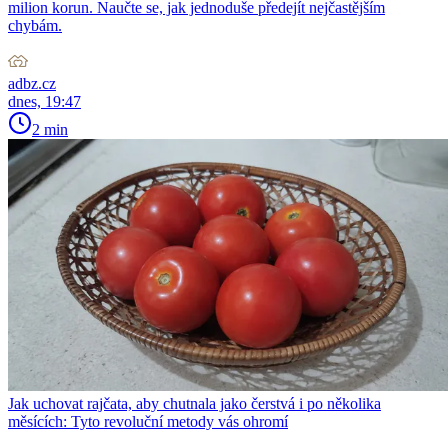
milion korun. Naučte se, jak jednoduše předejít nejčastějším
chybám.
adbz.cz
dnes, 19:47
2 min
Jak uchovat rajčata, aby chutnala jako čerstvá i po několika
měsících: Tyto revoluční metody vás ohromí