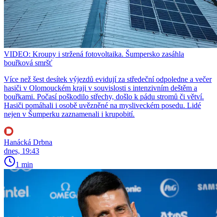
VIDEO: Kroupy i stržená fotovoltaika. Šumpersko zasáhla
bouřková smršť
Více než šest desítek výjezdů evidují za středeční odpoledne a večer
hasiči v Olomouckém kraji v souvislosti s intenzivním deštěm a
bouřkami. Počasí poškodilo střechy, došlo k pádu stromů či větví.
Hasiči pomáhali i osobě uvězněné na mysliveckém posedu. Lidé
nejen v Šumperku zaznamenali i krupobití.
Hanácká Drbna
dnes, 19:43
1 min