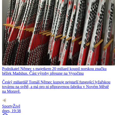
Podnikatel Němec s majetkem 20 miliard koupil norskou značku
běžek Madshus. Část výroby přesune na Vysočinu
Český miliardář Tomáš Němec kupuje nejstarší fungující lyžařskou
továrnu na světě, a má pro ni připravenou fabriku v Novém Městě
na Moravě.
SportyŽivě
dnes, 19:38