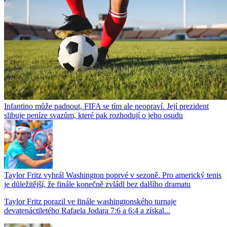
Infantino může padnout, FIFA se tím ale neopraví. Její prezident
slibuje peníze svazům, které pak rozhodují o jeho osudu
Taylor Fritz vyhrál Washington poprvé v sezoně. Pro americký tenis
je důležitější, že finále konečně zvládl bez dalšího dramatu
Taylor Fritz porazil ve finále washingtonského turnaje
devatenáctiletého Rafaela Jodara 7:6 a 6:4 a získal...