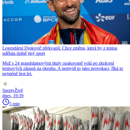
Legendární Djokovič překvapil. Chce změnu, která by z tenisu
udělala úplně jiný sport
Muž s 24 grandslamovými tituly opakovaně volá po zkrácení
tenisových zápasů na okruhu. A nemyslí to jako provokaci, říká to
nejméně šest let.
SportyŽivě
dnes, 19:39
5 min