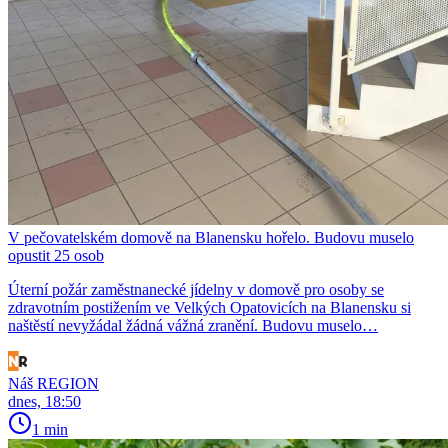
V pečovatelském domově na Blanensku hořelo. Budovu muselo
opustit 25 osob
Úterní požár zaměstnanecké jídelny v domově pro osoby se
zdravotním postižením ve Velkých Opatovicích na Blanensku si
naštěstí nevyžádal žádná vážná zranění. Budovu muselo…
Náš REGION
dnes, 18:50
1 min