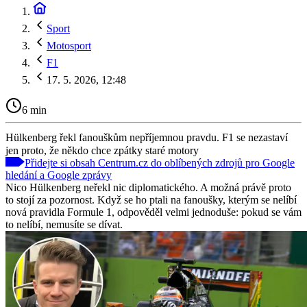
Sport
Motosport
F1
17. 5. 2026, 12:48
6 min
Hülkenberg řekl fanouškům nepříjemnou pravdu. F1 se nezastaví
jen proto, že někdo chce zpátky staré motory
Přidejte si obsah Centrum.cz do oblíbených zdrojů pro Google
hledání a Google zprávy
Nico Hülkenberg neřekl nic diplomatického. A možná právě proto
to stojí za pozornost. Když se ho ptali na fanoušky, kterým se nelíbí
nová pravidla Formule 1, odpověděl velmi jednoduše: pokud se vám
to nelíbí, nemusíte se dívat.