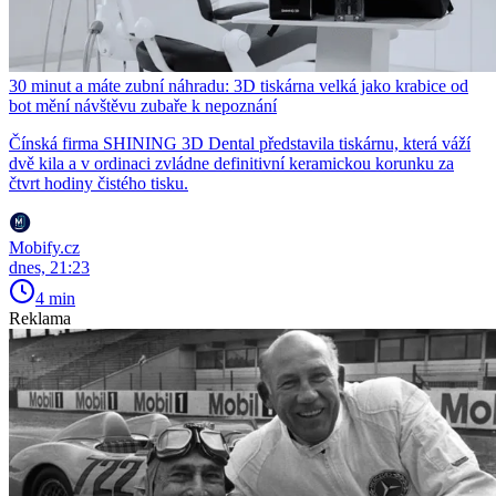
30 minut a máte zubní náhradu: 3D tiskárna velká jako krabice od
bot mění návštěvu zubaře k nepoznání
Čínská firma SHINING 3D Dental představila tiskárnu, která váží
dvě kila a v ordinaci zvládne definitivní keramickou korunku za
čtvrt hodiny čistého tisku.
Mobify.cz
dnes, 21:23
4 min
Reklama