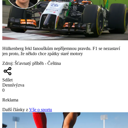
Hülkenberg řekl fanouškům nepříjemnou pravdu. F1 se nezastaví
jen proto, že někdo chce zpátky staré motory
Zdroj
:
Šťavnatý příběh - Čeština
Sdílet
Denní
výzva
0
Reklama
Další články z
Vše o sportu