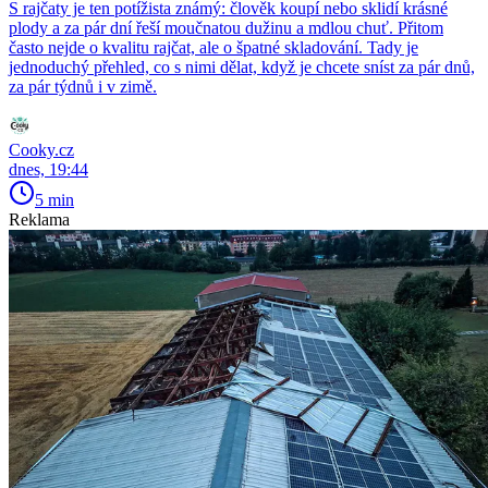
S rajčaty je ten potížista známý: člověk koupí nebo sklidí krásné
plody a za pár dní řeší moučnatou dužinu a mdlou chuť. Přitom
často nejde o kvalitu rajčat, ale o špatné skladování. Tady je
jednoduchý přehled, co s nimi dělat, když je chcete sníst za pár dnů,
za pár týdnů i v zimě.
Cooky.cz
dnes, 19:44
5 min
Reklama