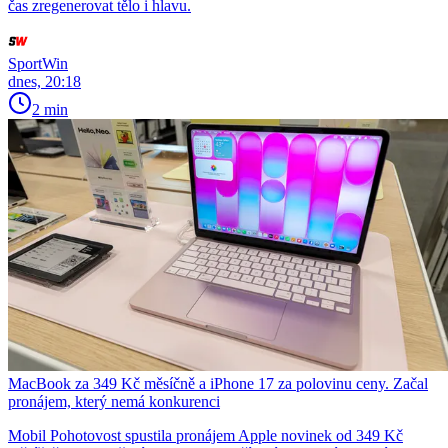
čas zregenerovat tělo i hlavu.
SportWin
dnes, 20:18
2 min
MacBook za 349 Kč měsíčně a iPhone 17 za polovinu ceny. Začal
pronájem, který nemá konkurenci
Mobil Pohotovost spustila pronájem Apple novinek od 349 Kč