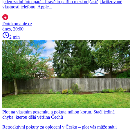
jeden zadní fotoaparát. Právě to patřilo mezi nejčastěji kritizované
vlastnosti telefonu. Apple...
Dotekomanie.cz
dnes, 20:00
2 min
Plot na vlastním pozemku a pokuta milion korun. Stačí jediná
chyba, kterou dělá většina Čechů
Retroaktivní pokuty za oplocení v Česku – plot vás může stát i