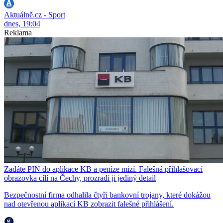
Aktuálně.cz - Sport
dnes, 19:04
Reklama
Zadáte PIN do aplikace KB a peníze mizí. Falešná přihlašovací
obrazovka cílí na Čechy, prozradí ji jediný detail
Bezpečnostní firma odhalila čtyři bankovní trojany, které dokážou
nad otevřenou aplikací KB zobrazit falešné přihlášení.