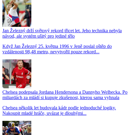
Jan Železný drží světový rekord třicet let. Jeho technika nebyla
návod, ale systém ušitý pro jediné tělo
Když Jan Železný 25. května 1996 v Jeně poslal oštěp do
vzdálenosti 98,48 metru, nevytvořil pouze rekord...
Chelsea podepsala Jordana Hendersona a Dannyho Welbecka. Po
miliardách za mládí si kupuje zkušenost, kterou sama vyhnala
Chelsea několik let budovala kádr podle jednoduché logiky.
Nakoupit mladé hráče, uvázat je dlouhými...