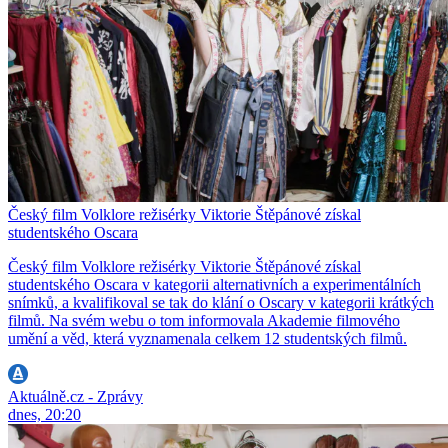
Český film Volklore režisérky Viktorie Štěpánové získal
studentského Oscara
Český film Volklore režisérky Viktorie Štěpánové získal
studentského Oscara v kategorii alternativních a experimentálních
snímků, a kvalifikoval se tak do klání o Oscary v kategorii krátkých
filmů. Na svém webu o tom informovala Akademie filmového
umění a věd, která vyznamenala celkem 12 studentských filmů.
Aktuálně.cz - Zprávy
dnes, 20:20