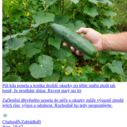
Půl kila popela a kostka droždí: okurky po téhle směsi plodí tak
hustě, že nestíháte sbírat. Recept starý sto let
Začlenění dřevěného popela do péče o okurky může výrazně zlepšit
jejich růst, výnos a odolnost. Rozhodně ho tedy neopomíjejte.
Chalupáři-Zahrádkáři
dnes, 18:47