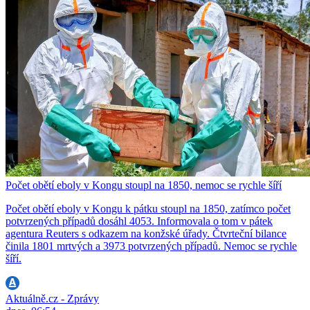
Počet obětí eboly v Kongu stoupl na 1850, nemoc se rychle šíří
Počet obětí eboly v Kongu k pátku stoupl na 1850, zatímco počet
potvrzených případů dosáhl 4053. Informovala o tom v pátek
agentura Reuters s odkazem na konžské úřady. Čtvrteční bilance
činila 1801 mrtvých a 3973 potvrzených případů. Nemoc se rychle
šíří.
Aktuálně.cz - Zprávy