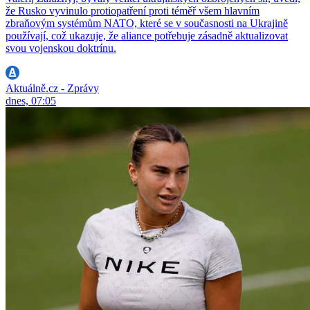
že Rusko vyvinulo protiopatření proti téměř všem hlavním
zbraňovým systémům NATO, které se v současnosti na Ukrajině
používají, což ukazuje, že aliance potřebuje zásadně aktualizovat
svou vojenskou doktrínu.
Aktuálně.cz - Zprávy
dnes, 07:05