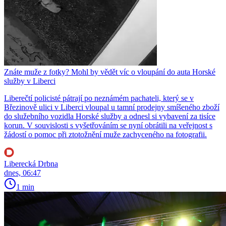
Znáte muže z fotky? Mohl by vědět víc o vloupání do auta Horské
služby v Liberci
Liberečtí policisté pátrají po neznámém pachateli, který se v
Březinově ulici v Liberci vloupal u tamní prodejny smíšeného zboží
do služebního vozidla Horské služby a odnesl si vybavení za tisíce
korun. V souvislosti s vyšetřováním se nyní obrátili na veřejnost s
žádostí o pomoc při ztotožnění muže zachyceného na fotografii.
Liberecká Drbna
dnes, 06:47
1 min