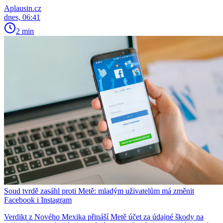
Aplausin.cz
dnes, 06:41
2 min
Soud tvrdě zasáhl proti Metě: mladým uživatelům má změnit
Facebook i Instagram
Verdikt z Nového Mexika přináší Metě účet za údajné škody na