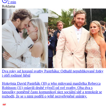
2 min
Reklama
Dva roky od luxusní svatby Pastrňáka: Odhalil nepublikované fotky
i obří rodinné štěstí
Hokejista David Pastrňák (30) a jeho milovaná manželka Rebecca
Rohlsson (31) oslavili druhé výročí od své svatby. Oba dva s
fanoušky poměrně často komunikují skrz sociální sítě a tentokrát se
rozhodli, že se s nimi podělí o ještě nezveřejněné snímky.