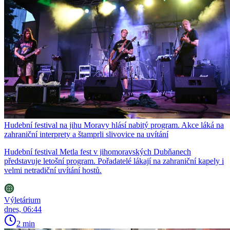
Hudební festival na jihu Moravy hlásí nabitý program. Akce láká na
zahraniční interprety a štamprli slivovice na uvítání
Hudební festival Metla fest v jihomoravských Dubňanech
představuje letošní program. Pořadatelé lákají na zahraniční kapely i
velmi netradiční uvítání hostů.
Výletárium
dnes, 06:44
2 min