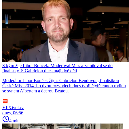
S kým žije Libor Bouček: Moderoval Miss a zamiloval se do
finalistky. S Gabrielou dnes mají dvě děti
Moderátor Libor Bouček žije s Gabrielou Bendovou, finalistkou
České Miss 2014. Po dvou rozvodech dnes tvoří čtyřčlennou rodinu
se synem Albertem a dcerou Beátou.
VIPživot.cz
dnes, 06:56
4 min