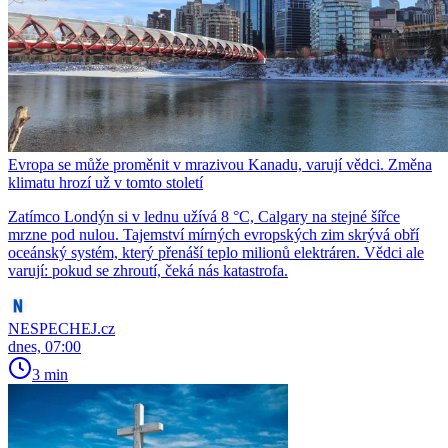
Evropa se může proměnit v mrazivou Kanadu, varují vědci. Změna
klimatu hrozí už v tomto století
Zatímco Londýn si v lednu užívá 8 °C, Calgary na stejné šířce
mrzne pod nulou. Tajemství mírných evropských zim skrývá obří
oceánský systém, který přenáší teplo milionů elektráren. Vědci ale
varují: pokud se zhroutí, čeká nás katastrofa.
NESPECHEJ.cz
dnes, 07:00
3 min