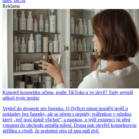
dnes, 06:54
Reklama
Kupuješ kosmetiku očima, podle TikToku a ve slevě? Tady nejspíš
utíkají tvoje peníze
Vejdeš do drogerie pro řasenku. O čtyřicet minut později stojíš u
pokladny bez řasenky, ale se sérem s peptidy, tvářenkou v odstínu,
který „teď nosí úplně všichni“, a maskou, o jejíž existenci jsi před
vstupem do obchodu neměla tušení. Doma pak otevřeš koupelnovou
skříňku a zjistíš, že podobná séra už tam máš dvě.