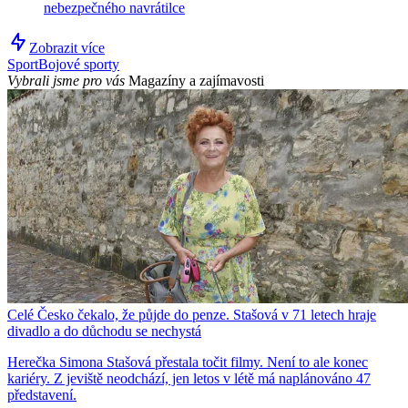
nebezpečného navrátilce
Zobrazit více
Sport
Bojové sporty
Vybrali jsme pro vás
Magazíny a zajímavosti
Celé Česko čekalo, že půjde do penze. Stašová v 71 letech hraje
divadlo a do důchodu se nechystá
Herečka Simona Stašová přestala točit filmy. Není to ale konec
kariéry. Z jeviště neodchází, jen letos v létě má naplánováno 47
představení.