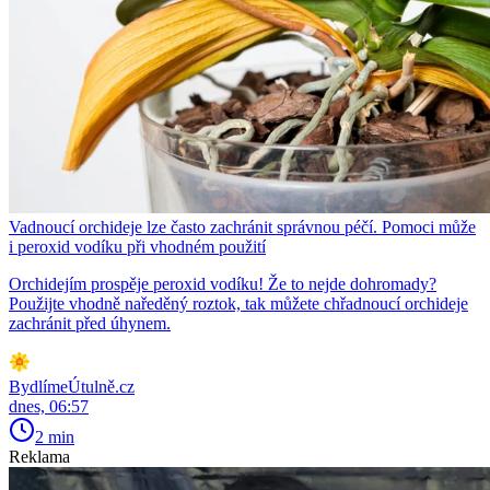
Vadnoucí orchideje lze často zachránit správnou péčí. Pomoci může
i peroxid vodíku při vhodném použití
Orchidejím prospěje peroxid vodíku! Že to nejde dohromady?
Použijte vhodně naředěný roztok, tak můžete chřadnoucí orchideje
zachránit před úhynem.
BydlímeÚtulně.cz
dnes, 06:57
2 min
Reklama