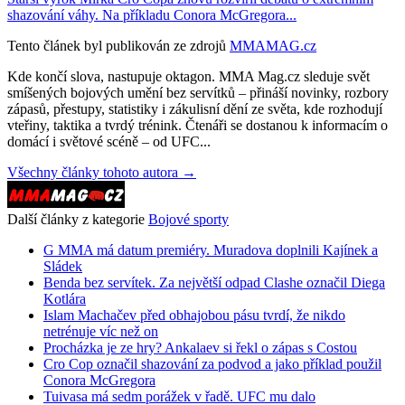
shazování váhy. Na příkladu Conora McGregora...
Tento článek byl publikován ze zdrojů
MMAMAG.cz
Kde končí slova, nastupuje oktagon. MMA Mag.cz sleduje svět
smíšených bojových umění bez servítků – přináší novinky, rozbory
zápasů, přestupy, statistiky i zákulisní dění ze světa, kde rozhodují
vteřiny, taktika a tvrdý trénink. Čtenáři se dostanou k informacím o
domácí i světové scéně – od UFC...
Všechny články tohoto autora →
Další články z kategorie
Bojové sporty
G MMA má datum premiéry. Muradova doplnili Kajínek a
Sládek
Benda bez servítek. Za největší odpad Clashe označil Diega
Kotlára
Islam Machačev před obhajobou pásu tvrdí, že nikdo
netrénuje víc než on
Procházka je ze hry? Ankalaev si řekl o zápas s Costou
Cro Cop označil shazování za podvod a jako příklad použil
Conora McGregora
Tuivasa má sedm porážek v řadě. UFC mu dalo