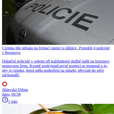
Cizinka tiše sténala na čerpací stanici u dálnice. Pomohli jí policisté
z Beranova
Dálniční policisté v sobotu při každodenní službě našli na benzince
nemocnou ženu. Kromě poskytnutí první pomoci se postarali o to,
aby si cizinku, která měla podezření na infarkt, převzali do péče
záchranáři.
Jihlavská Drbna
dnes, 06:58
1 min