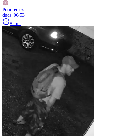
Poudree.cz
dnes, 06:53
8 min