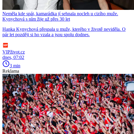
Neměla kde spát, kamarádka jí sehnala nocleh u cizího muže.
Kynychová s ním žije už přes 30 let
Hanka Kynychová přespala u muže, kterého v životě neviděla. O
pár let později si ho vzala a jsou spolu dodnes.
VIPživot.cz
dnes, 07:02
3 min
Reklama