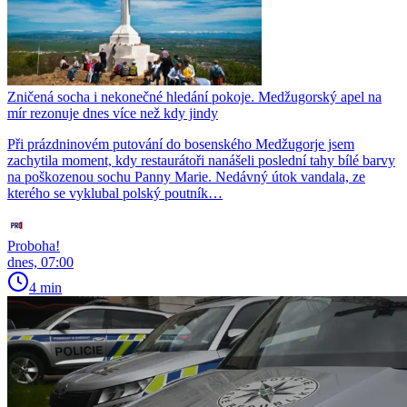
Zničená socha i nekonečné hledání pokoje. Medžugorský apel na
mír rezonuje dnes více než kdy jindy
Při prázdninovém putování do bosenského Medžugorje jsem
zachytila moment, kdy restaurátoři nanášeli poslední tahy bílé barvy
na poškozenou sochu Panny Marie. Nedávný útok vandala, ze
kterého se vyklubal polský poutník…
Proboha!
dnes, 07:00
4 min