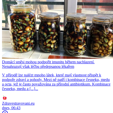
Domácí směsi mohou podpořit imunitu během nachlazení.
Nenahrazují však léčbu předepsanou lékařem
V přírodě lze nalézt mnoho látek, které mají vlastnost přispět k
podpoře zdraví a pohody. Mezi ně patří i kombinace česneku, medu
a octa, jež je často považována za přírodní antibiotikum. Kombinace
česneku, medu a [...]...
Zdravestravovani.eu
dnes, 06:43