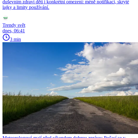
duševním zdraví dětí i konkrétní omezení: méně notifikací, skryté
lajky a limity používání.
Trendy svět
dnes, 06:41
3 min
Meteorologové mají před víkendem dobrou zprávu: Počasí se v