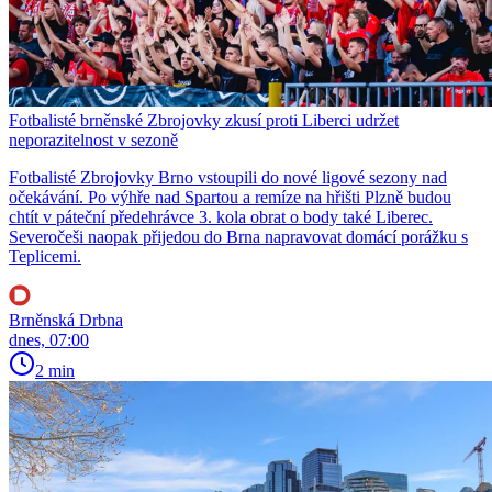
Fotbalisté brněnské Zbrojovky zkusí proti Liberci udržet
neporazitelnost v sezoně
Fotbalisté Zbrojovky Brno vstoupili do nové ligové sezony nad
očekávání. Po výhře nad Spartou a remíze na hřišti Plzně budou
chtít v páteční předehrávce 3. kola obrat o body také Liberec.
Severočeši naopak přijedou do Brna napravovat domácí porážku s
Teplicemi.
Brněnská Drbna
dnes, 07:00
2 min