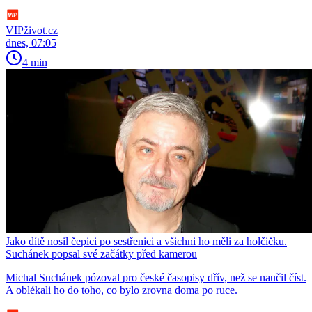
VIPživot.cz
dnes, 07:05
4 min
Jako dítě nosil čepici po sestřenici a všichni ho měli za holčičku.
Suchánek popsal své začátky před kamerou
Michal Suchánek pózoval pro české časopisy dřív, než se naučil číst.
A oblékali ho do toho, co bylo zrovna doma po ruce.