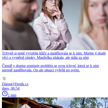
Tchyně si tajně vyrobila klíče a nastěhovala se k nim. Martin jí sbalil
věci a vyměnil zámky. Manželka plakala, ale stála za ním
Čtenář v dopise popisuje problém se svou tchyní, která se k nim
sprostě nastěhovala. On ale situaci vyřešil po svém.
DámskýDeník.cz
dnes, 06:54
2 min