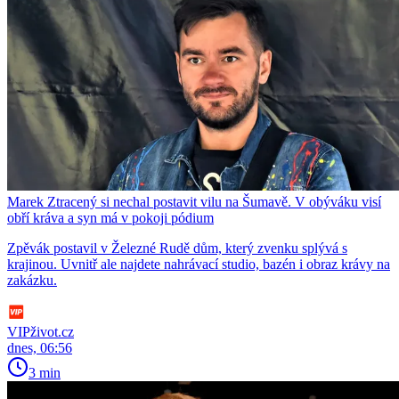
Marek Ztracený si nechal postavit vilu na Šumavě. V obýváku visí
obří kráva a syn má v pokoji pódium
Zpěvák postavil v Železné Rudě dům, který zvenku splývá s
krajinou. Uvnitř ale najdete nahrávací studio, bazén i obraz krávy na
zakázku.
VIPživot.cz
dnes, 06:56
3 min