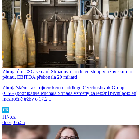
Zbrojařům CSG se daří. Strnadovu holdingu stouply tržby skoro o
pětinu, EBITDA překonala 20 miliard
Zbrojařskému a strojírenskému holdingu Czechoslovak Group
(CSG) podnikatele Michala Strnada vzrostly za letošní první pololetí
meziročně tržby o 17,2...
HN.cz
dnes, 06:55