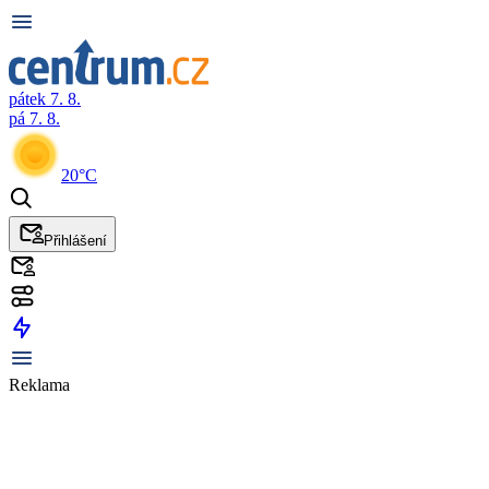
pátek 7. 8.
pá 7. 8.
20°C
Přihlášení
Reklama