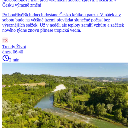
Česku výrazně změní
Po bouřlivějších dnech dostane Česko krátkou pauzu. V pátek a v
sobotu bude na většině území převládat slunečné počasí bez
výraznějších srážek. Už v neděli ale teploty zamíří vzhůru a začátek
nového týdne znovu přinese tropická vedra.
Trendy Život
dnes, 06:40
2 min