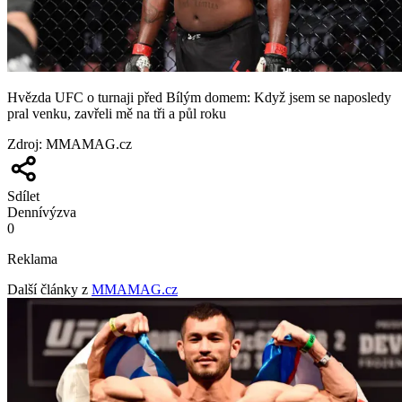
Hvězda UFC o turnaji před Bílým domem: Když jsem se naposledy
pral venku, zavřeli mě na tři a půl roku
Zdroj
:
MMAMAG.cz
Sdílet
Denní
výzva
0
Reklama
Další články z
MMAMAG.cz