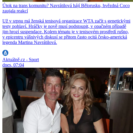
Útok na trans komunitu? Navrátilová hájí Bělorusku, hvězdná Coco
zaujala reakcí
Už v srpnu má ženská tenisová organizace WTA začít s genetickými
testy pohlaví. Hráčky je nově musí podstoupit, v opačném případě
jim hrozí suspendace. Kolem tématu je v tenisovém prostředí rušno,
v epicentru vášnivých diskusí se přitom často ocitá česko-americká
legenda Martina Navrátilová.
Aktuálně.cz - Sport
dnes, 07:04