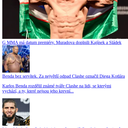
G MMA má datum premiéry. Muradova doplnili Kajínek a Sládek
Benda bez servítek. Za největší odpad Clashe označil Diega Kotlára
Karlos Benda rozdělil známé tváře Clashe na lidi, se kterými
vychází, a ty, které nejsou jeho krevní...