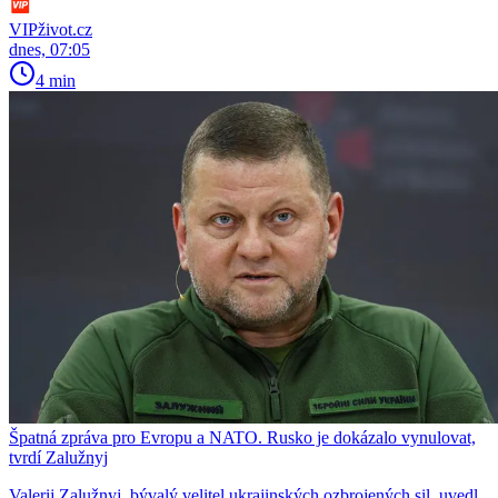
VIPživot.cz
dnes, 07:05
4 min
Špatná zpráva pro Evropu a NATO. Rusko je dokázalo vynulovat,
tvrdí Zalužnyj
Valerij Zalužnyj, bývalý velitel ukrajinských ozbrojených sil, uvedl,