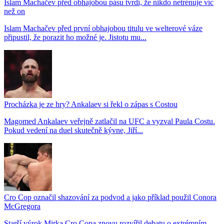
Islam Machačev před obhajobou pásu tvrdí, že nikdo netrénuje víc
než on
Islam Machačev před první obhajobou titulu ve welterové váze
připustil, že porazit ho možné je. Jistotu mu...
Procházka je ze hry? Ankalaev si řekl o zápas s Costou
Magomed Ankalaev veřejně zatlačil na UFC a vyzval Paula Costu.
Pokud vedení na duel skutečně kývne, Jiří...
Cro Cop označil shazování za podvod a jako příklad použil Conora
McGregora
Starší výrok Mirka Cro Copa znovu rozvířil debatu o extrémním