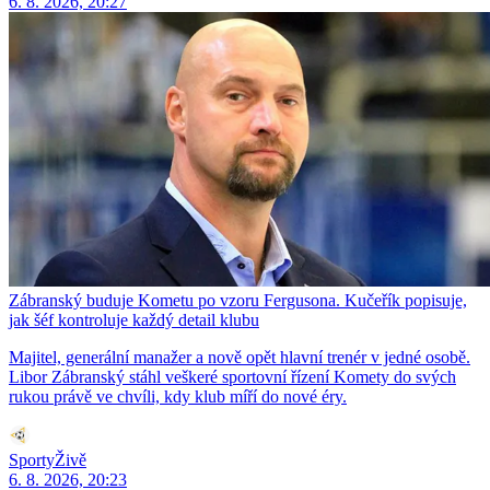
6. 8. 2026, 20:27
Zábranský buduje Kometu po vzoru Fergusona. Kučeřík popisuje,
jak šéf kontroluje každý detail klubu
Majitel, generální manažer a nově opět hlavní trenér v jedné osobě.
Libor Zábranský stáhl veškeré sportovní řízení Komety do svých
rukou právě ve chvíli, kdy klub míří do nové éry.
SportyŽivě
6. 8. 2026, 20:23