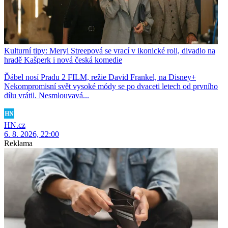
Kulturní tipy: Meryl Streepová se vrací v ikonické roli, divadlo na
hradě Kašperk i nová česká komedie
Ďábel nosí Pradu 2 FILM, režie David Frankel, na Disney+
Nekompromisní svět vysoké módy se po dvaceti letech od prvního
dílu vrátil. Nesmlouvavá...
HN.cz
6. 8. 2026, 22:00
Reklama