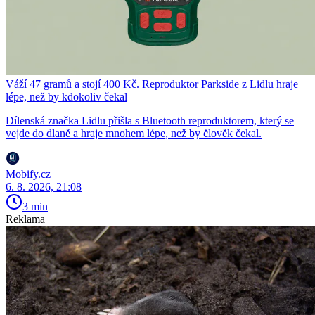
Váží 47 gramů a stojí 400 Kč. Reproduktor Parkside z Lidlu hraje
lépe, než by kdokoliv čekal
Dílenská značka Lidlu přišla s Bluetooth reproduktorem, který se
vejde do dlaně a hraje mnohem lépe, než by člověk čekal.
Mobify.cz
6. 8. 2026, 21:08
3 min
Reklama