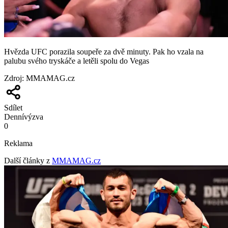
Hvězda UFC porazila soupeře za dvě minuty. Pak ho vzala na
palubu svého tryskáče a letěli spolu do Vegas
Zdroj
:
MMAMAG.cz
Sdílet
Denní
výzva
0
Reklama
Další články z
MMAMAG.cz