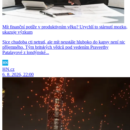
Mít finanční potíže v produktivním věku? Urychlí to stárnutí mozku,
ukazuje výzkum
Sice chudoba cti netratí, ale mít neustále hluboko do kapsy není nic
příjemného. Tým britských vědců pod vedením Praveethy
Patalayové z londýnské...
HN.cz
6. 8. 2026, 22:00