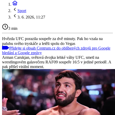
Sport
3. 6. 2026, 11:27
3 min
Hvězda UFC porazila soupeře za dvě minuty. Pak ho vzala na
palubu svého tryskáče a letěli spolu do Vegas
Přidejte si obsah Centrum.cz do oblíbených zdrojů pro Google
hledání a Google zprávy
Arman Carukjan, světová dvojka lehké váhy UFC, smetl na
wrestlingovém galavečeru RAF09 soupeře 16:5 v jediné periodě. A
pak přišel virální moment.