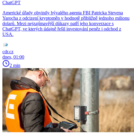
ChatGPT
Americké úřady obvinily bývalého agenta FBI Patricka Stevena
Yarocha z odcizení kryptoměn v hodnotě přibližně jednoho milionu
dolarů. Mezi nejzajímavější důkazy patří jeho konverzace s
ChatGPT, ve kterých údajně řešil investování peněz i odchod z
USA.
cdr.cz
dnes, 01:00
2 min