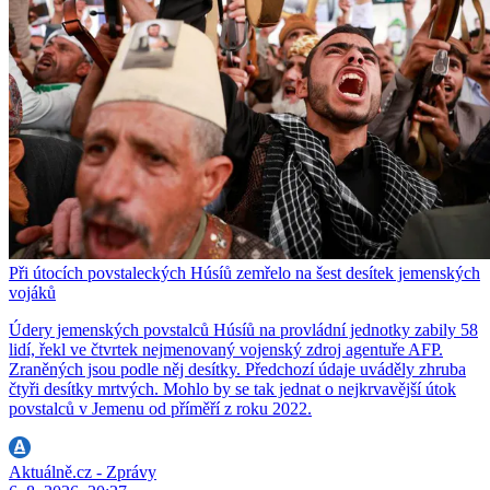
Při útocích povstaleckých Húsíů zemřelo na šest desítek jemenských
vojáků
Údery jemenských povstalců Húsíů na provládní jednotky zabily 58
lidí, řekl ve čtvrtek nejmenovaný vojenský zdroj agentuře AFP.
Zraněných jsou podle něj desítky. Předchozí údaje uváděly zhruba
čtyři desítky mrtvých. Mohlo by se tak jednat o nejkrvavější útok
povstalců v Jemenu od příměří z roku 2022.
Aktuálně.cz - Zprávy