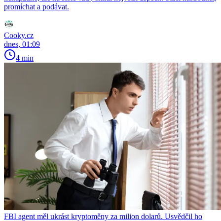
promíchat a podávat.
Cooky.cz
dnes, 01:09
4 min
FBI agent měl ukrást kryptoměny za milion dolarů. Usvědčil ho