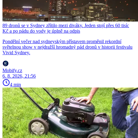
89 dronů se v Sydney zřítilo mezi diváky. Jeden stojí přes 60 tisíc
Kč a po pádu do vody je úplně na odpis
Pondělní večer nad sydneyským přístavem proměnil rekordní
světelnou show v nejdražší hromadný pád dronů v historii festivalu
Vivid Sydney.
Mobify.cz
6. 8. 2026, 21:56
4 min