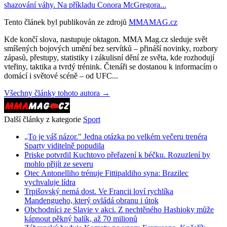
shazování váhy. Na příkladu Conora McGregora...
Tento článek byl publikován ze zdrojů
MMAMAG.cz
Kde končí slova, nastupuje oktagon. MMA Mag.cz sleduje svět
smíšených bojových umění bez servítků – přináší novinky, rozbory
zápasů, přestupy, statistiky i zákulisní dění ze světa, kde rozhodují
vteřiny, taktika a tvrdý trénink. Čtenáři se dostanou k informacím o
domácí i světové scéně – od UFC...
Všechny články tohoto autora →
Další články z kategorie
Sport
„To je váš názor." Jedna otázka po velkém večeru trenéra
Sparty viditelně popudila
Priske potvrdil Kuchtovo přeřazení k béčku. Rozuzlení by
mohlo přijít ze severu
Otec Antonelliho trénuje Fittipaldiho syna: Brazilec
vychvaluje lídra
Trpišovský nemá dost. Ve Francii loví rychlíka
Mandengueho, který ovládá obranu i útok
Obchodníci ze Slavie v akci. Z nechtěného Hashioky může
kápnout pěkný balík, až 70 milionů