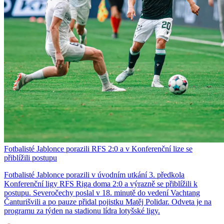
Fotbalisté Jablonce porazili RFS 2:0 a v Konferenční lize se
přiblížili postupu
Fotbalisté Jablonce porazili v úvodním utkání 3. předkola
Konferenční ligy RFS Riga doma 2:0 a výrazně se přiblížili k
postupu. Severočechy poslal v 18. minutě do vedení Vachtang
Čanturišvili a po pauze přidal pojistku Matěj Polidar. Odveta je na
programu za týden na stadionu lídra lotyšské ligy.