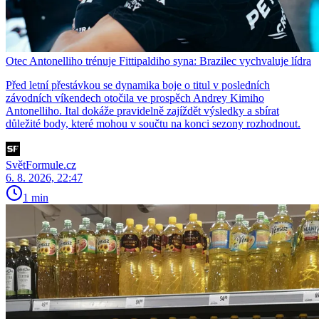
Otec Antonelliho trénuje Fittipaldiho syna: Brazilec vychvaluje lídra
Před letní přestávkou se dynamika boje o titul v posledních
závodních víkendech otočila ve prospěch Andrey Kimiho
Antonelliho. Ital dokáže pravidelně zajíždět výsledky a sbírat
důležité body, které mohou v součtu na konci sezony rozhodnout.
SvětFormule.cz
6. 8. 2026, 22:47
1 min