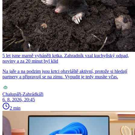
5 let jsme marně vyháněli krtka. Zahradník vzal kuchyňský odpad,
noviny a za 20 minut byl klid
Na jaře a na podzim jsou krtci obzvláště aktivní, protože si hledají
partnery a připravují se na zimu. Vypudit je tedy musíte včas.
Chalupáři-Zahrádkáři
6. 8. 2026, 20:45
2 min