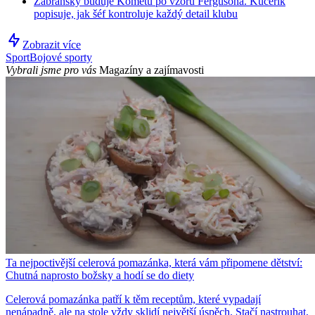
Zábranský buduje Kometu po vzoru Fergusona. Kučeřík
popisuje, jak šéf kontroluje každý detail klubu
Zobrazit více
Sport
Bojové sporty
Vybrali jsme pro vás
Magazíny a zajímavosti
Ta nejpoctivější celerová pomazánka, která vám připomene dětství:
Chutná naprosto božsky a hodí se do diety
Celerová pomazánka patří k těm receptům, které vypadají
nenápadně, ale na stole vždy sklidí největší úspěch. Stačí nastrouhat,