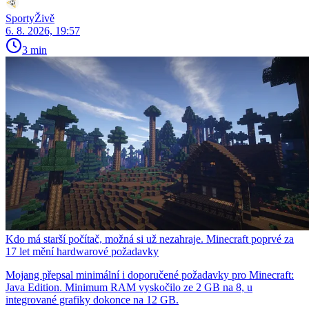
SportyŽivě
6. 8. 2026, 19:57
3 min
Kdo má starší počítač, možná si už nezahraje. Minecraft poprvé za
17 let mění hardwarové požadavky
Mojang přepsal minimální i doporučené požadavky pro Minecraft:
Java Edition. Minimum RAM vyskočilo ze 2 GB na 8, u
integrované grafiky dokonce na 12 GB.