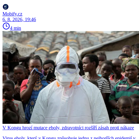
Mobify.cz
6. 8. 2026, 19:46
4 min
V Kongu hrozí mutace eboly, zdravotníci rozšíří zásah proti nákaze
Virus eboly, který v Kongu způsobuje jednu z nejhorších epidemií v