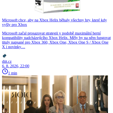
Microsoft chce, aby na Xbox Helix běhaly všechny hry, které kdy
vyšly pro Xbox
Microsoft začal prosazovat strategii v podobě maximální herní
kompatibility nadcházejícího Xbox Helix. Měly by na něm fungovat
tituly napsané pro Xbox 360, Xbox One, Xbox One S / Xbox One
X i novinky…
diit.cz
6. 8. 2026, 22:00
1 min