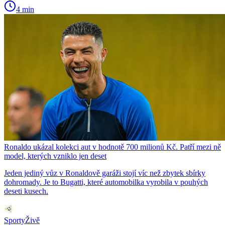
4 min
Ronaldo ukázal kolekci aut v hodnotě 700 milionů Kč. Patří mezi ně
model, kterých vzniklo jen deset
Jeden jediný vůz v Ronaldově garáži stojí víc než zbytek sbírky
dohromady. Je to Bugatti, které automobilka vyrobila v pouhých
deseti kusech.
SportyŽivě