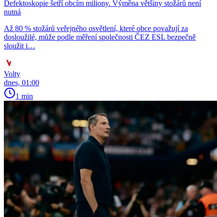
Defektoskopie šetří obcím miliony. Výměna většiny stožárů není
nutná
Až 80 % stožárů veřejného osvětlení, které obce považují za
dosloužilé, může podle měření společnosti ČEZ ESL bezpečně
sloužit i…
Volty
dnes, 01:00
1 min