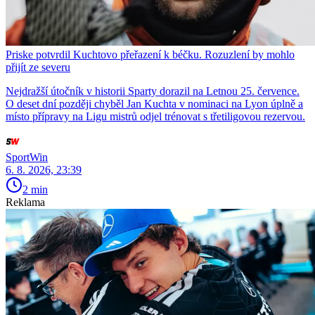
Priske potvrdil Kuchtovo přeřazení k béčku. Rozuzlení by mohlo
přijít ze severu
Nejdražší útočník v historii Sparty dorazil na Letnou 25. července.
O deset dní později chyběl Jan Kuchta v nominaci na Lyon úplně a
místo přípravy na Ligu mistrů odjel trénovat s třetiligovou rezervou.
SportWin
6. 8. 2026, 23:39
2 min
Reklama