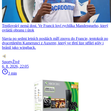
Trpišovský nemá dost. Ve Francii loví rychlíka Mandengueho, který
ovládá obranu i útok
Slavia po sedmi letních posilách míří znovu do Francie, tentokrát po
dvacetiletém Kamerunci z Auxerre, který ve třetí lize střílel góly i
bránil jako wingback.
SportyŽivě
6. 8. 2026, 22:05
3 min