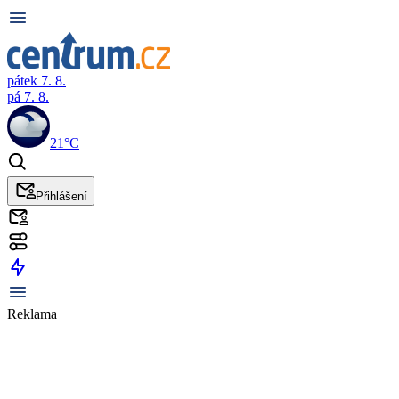
pátek 7. 8.
pá 7. 8.
21°C
Přihlášení
Reklama