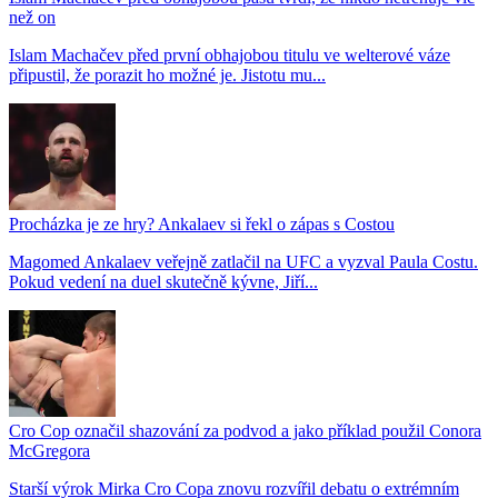
než on
Islam Machačev před první obhajobou titulu ve welterové váze
připustil, že porazit ho možné je. Jistotu mu...
Procházka je ze hry? Ankalaev si řekl o zápas s Costou
Magomed Ankalaev veřejně zatlačil na UFC a vyzval Paula Costu.
Pokud vedení na duel skutečně kývne, Jiří...
Cro Cop označil shazování za podvod a jako příklad použil Conora
McGregora
Starší výrok Mirka Cro Copa znovu rozvířil debatu o extrémním