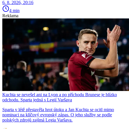
6. 8. 2026, 20:16
4 min
Reklama
Kuchta se nevešel ani na Lyon a po příchodu Brunese je blízko
odchodu. Sparta jedná s Legií Varšava
Sparta v létě přestavěla hrot útoku a Jan Kuchta se ocitl mimo
nominaci na klíčový evropský zápas. O jeho služby se podle
polských zdrojů zajímá Legia Varšava.