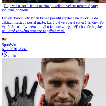
„To je váš názor." Jedna otázka po velkém večeru trenéra Sparty
viditelně popudila
Devětačtyřicetiletý Brian Priske posadil kapitána na lavičku a do
základní sestavy poslal muže, který byl ve Spartě sotva čtyři dny. Po
výhře 2:1 nad Lyonem mluvil o jednom z nejsilnějších večerů, jaké
na Letné za svého druhého angažmá zažil.
SportWin
6. 8. 2026, 23:40
2 min