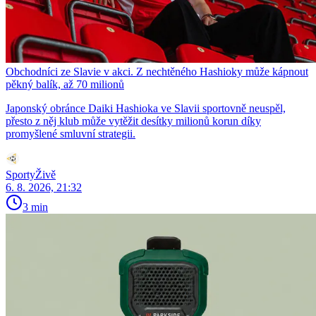
Obchodníci ze Slavie v akci. Z nechtěného Hashioky může kápnout
pěkný balík, až 70 milionů
Japonský obránce Daiki Hashioka ve Slavii sportovně neuspěl,
přesto z něj klub může vytěžit desítky milionů korun díky
promyšlené smluvní strategii.
SportyŽivě
6. 8. 2026, 21:32
3 min