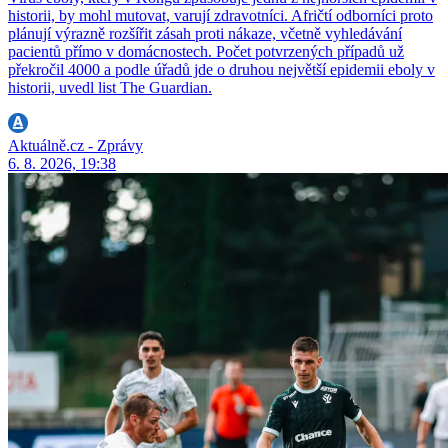
historii, by mohl mutovat, varují zdravotníci. Afričtí odborníci proto
plánují výrazně rozšířit zásah proti nákaze, včetně vyhledávání
pacientů přímo v domácnostech. Počet potvrzených případů už
překročil 4000 a podle úřadů jde o druhou největší epidemii eboly v
historii, uvedl list The Guardian.
Aktuálně.cz - Zprávy
6. 8. 2026, 19:38