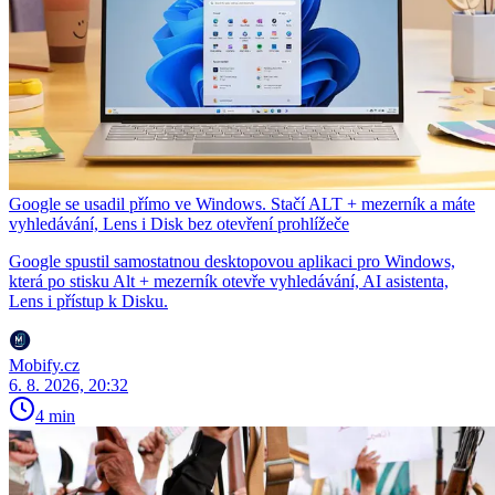
Google se usadil přímo ve Windows. Stačí ALT + mezerník a máte
vyhledávání, Lens i Disk bez otevření prohlížeče
Google spustil samostatnou desktopovou aplikaci pro Windows,
která po stisku Alt + mezerník otevře vyhledávání, AI asistenta,
Lens i přístup k Disku.
Mobify.cz
6. 8. 2026, 20:32
4 min