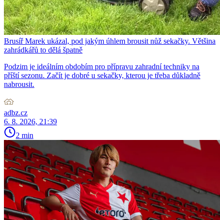
Brusíř Marek ukázal, pod jakým úhlem brousit nůž sekačky. Většina
zahrádkářů to dělá špatně
Podzim je ideálním obdobím pro přípravu zahradní techniky na
příští sezonu. Začít je dobré u sekačky, kterou je třeba důkladně
nabrousit.
adbz.cz
6. 8. 2026, 21:39
2 min