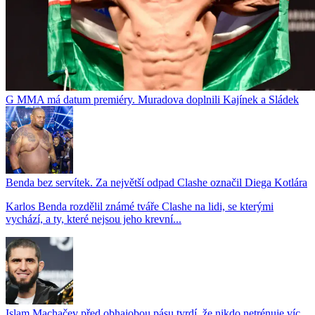
G MMA má datum premiéry. Muradova doplnili Kajínek a Sládek
Benda bez servítek. Za největší odpad Clashe označil Diega Kotlára
Karlos Benda rozdělil známé tváře Clashe na lidi, se kterými
vychází, a ty, které nejsou jeho krevní...
Islam Machačev před obhajobou pásu tvrdí, že nikdo netrénuje víc