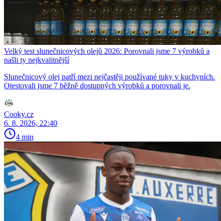
Velký test slunečnicových olejů 2026: Porovnali jsme 7 výrobků a
našli ty nejkvalitnější
Slunečnicový olej patří mezi nejčastěji používané tuky v kuchyních.
Otestovali jsme 7 běžně dostupných výrobků a porovnali je.
Cooky.cz
6. 8. 2026, 22:40
4 min