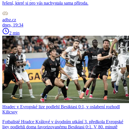
řešení, které si pro vás nachystala sama příroda.
adbz.cz
dnes, 19:34
2 min
Hradec v Evropské lize podlehl Besiktasi 0:1, v oslabení rozhodl
Kilicsoy
Fotbalisté Hradce Králové v úvodním utkání 3. předkola Evropské
ligy podlehli doma favorizovanému Besiktasi 0:1. V 80. minutě