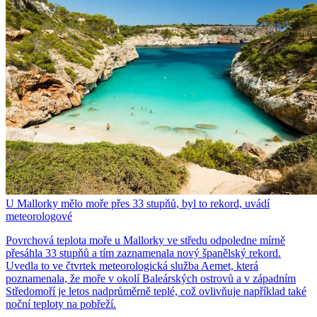
U Mallorky mělo moře přes 33 stupňů, byl to rekord, uvádí
meteorologové
Povrchová teplota moře u Mallorky ve středu odpoledne mírně
přesáhla 33 stupňů a tím zaznamenala nový španělský rekord.
Uvedla to ve čtvrtek meteorologická služba Aemet, která
poznamenala, že moře v okolí Baleárských ostrovů a v západním
Středomoří je letos nadprůměrně teplé, což ovlivňuje například také
noční teploty na pobřeží.