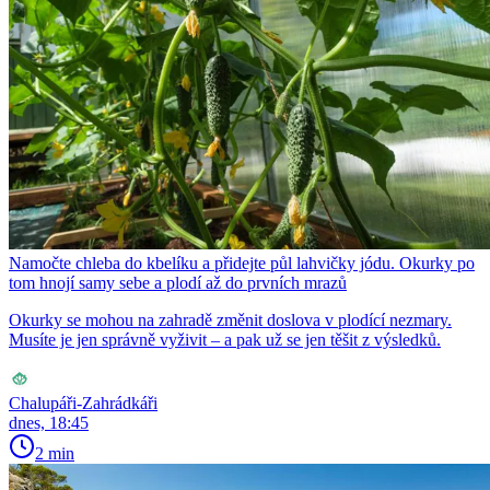
Namočte chleba do kbelíku a přidejte půl lahvičky jódu. Okurky po
tom hnojí samy sebe a plodí až do prvních mrazů
Okurky se mohou na zahradě změnit doslova v plodící nezmary.
Musíte je jen správně vyživit – a pak už se jen těšit z výsledků.
Chalupáři-Zahrádkáři
dnes, 18:45
2 min