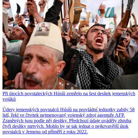
Při útocích povstaleckých Húsíů zemřelo na šest desítek jemenských
vojáků
Údery jemenských povstalců Húsíů na provládní jednotky zabily 58
lidí, řekl ve čtvrtek nejmenovaný vojenský zdroj agentuře AFP.
Zraněných jsou podle něj desítky. Předchozí údaje uváděly zhruba
čtyři desítky mrtvých. Mohlo by se tak jednat o nejkrvavější útok
povstalců v Jemenu od příměří z roku 2022.