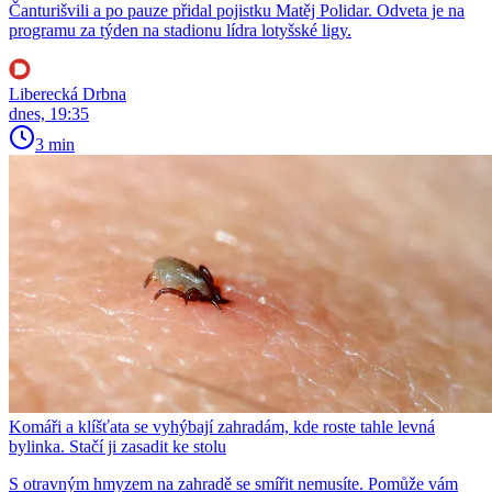
Čanturišvili a po pauze přidal pojistku Matěj Polidar. Odveta je na
programu za týden na stadionu lídra lotyšské ligy.
Liberecká Drbna
dnes, 19:35
3 min
Komáři a klíšťata se vyhýbají zahradám, kde roste tahle levná
bylinka. Stačí ji zasadit ke stolu
S otravným hmyzem na zahradě se smířit nemusíte. Pomůže vám