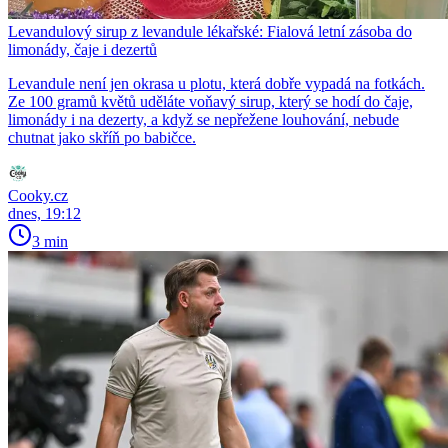
Levandulový sirup z levandule lékařské: Fialová letní zásoba do
limonády, čaje i dezertů
Levandule není jen okrasa u plotu, která dobře vypadá na fotkách.
Ze 100 gramů květů uděláte voňavý sirup, který se hodí do čaje,
limonády i na dezerty, a když se nepřežene louhování, nebude
chutnat jako skříň po babičce.
Cooky.cz
dnes, 19:12
3 min