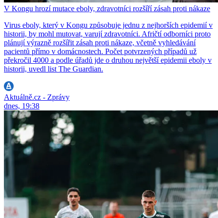
V Kongu hrozí mutace eboly, zdravotníci rozšíří zásah proti nákaze
Virus eboly, který v Kongu způsobuje jednu z nejhorších epidemií v
historii, by mohl mutovat, varují zdravotníci. Afričtí odborníci proto
plánují výrazně rozšířit zásah proti nákaze, včetně vyhledávání
pacientů přímo v domácnostech. Počet potvrzených případů už
překročil 4000 a podle úřadů jde o druhou největší epidemii eboly v
historii, uvedl list The Guardian.
Aktuálně.cz - Zprávy
dnes, 19:38