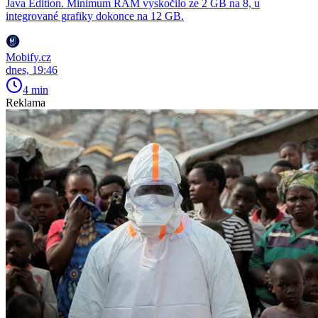
Java Edition. Minimum RAM vyskočilo ze 2 GB na 8, u
integrované grafiky dokonce na 12 GB.
Mobify.cz
dnes, 19:46
4 min
Reklama