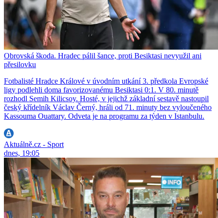
Obrovská škoda. Hradec pálil šance, proti Besiktasi nevyužil ani
přesilovku
Fotbalisté Hradce Králové v úvodním utkání 3. předkola Evropské
ligy podlehli doma favorizovanému Besiktasi 0:1. V 80. minutě
rozhodl Semih Kilicsoy. Hosté, v jejichž základní sestavě nastoupil
český křídelník Václav Černý, hráli od 71. minuty bez vyloučeného
Kassouma Ouattary. Odveta je na programu za týden v Istanbulu.
Aktuálně.cz - Sport
dnes, 19:05