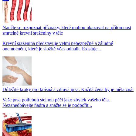
Naučte se rozpoznat příznaky, které mohou ukazovat na přítomnost
smrtelné krevní sraženiny v těle
Krevní sraženina představuje velmi nebezpečné a záludné
onemocnění, které je složité včas odhalit. Existuje...
Důležité kroky pro krásná a zdravá prsa. Každá žena by je měla znát
Vaše prsa potřebují stejnou péči jako zbytek vašeho těla.
Nezanedbávejte ňadra a snažte se je podpořit...