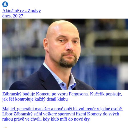
Aktuálně.cz - Zprávy
dnes, 20:27
Zábranský buduje Kometu po vzoru Fergusona. Kučeřík popisuje,
jak šéf kontroluje každý detail klubu
Majitel, generální manažer a nově opět hlavní trenér v jedné osobě.
Libor Zábranský stáhl veškeré sportovní řízení Komety do svých
rukou právě ve chvíli, kdy klub míří do nové éry.