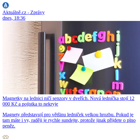
Aktuálně.cz - Zprávy
dnes, 18:36
Magnetky na lednici ničí senzory v dveřích. Nová lednička stojí 12
000 Kč a pojistka to nekryje
Magnety představují pro většinu ledniček velkou hrozbu. Pokud je
tam máte i vy, raději je rychle sundejte, protože jinak přijdete o plno
peněz.