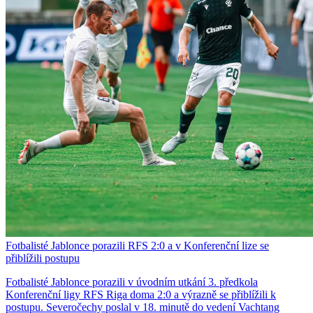
Fotbalisté Jablonce porazili RFS 2:0 a v Konferenční lize se
přiblížili postupu
Fotbalisté Jablonce porazili v úvodním utkání 3. předkola
Konferenční ligy RFS Riga doma 2:0 a výrazně se přiblížili k
postupu. Severočechy poslal v 18. minutě do vedení Vachtang