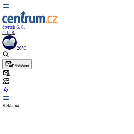
čtvrtek 6. 8.
čt 6. 8.
26°C
Přihlášení
Reklama