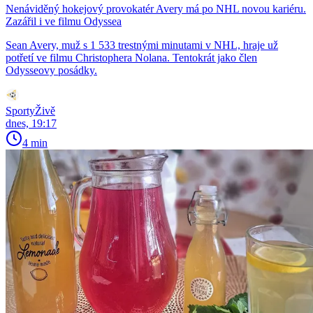
Nenáviděný hokejový provokatér Avery má po NHL novou kariéru.
Zazářil i ve filmu Odyssea
Sean Avery, muž s 1 533 trestnými minutami v NHL, hraje už
potřetí ve filmu Christophera Nolana. Tentokrát jako člen
Odysseovy posádky.
SportyŽivě
dnes, 19:17
4 min