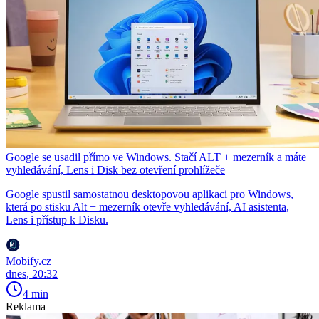
Google se usadil přímo ve Windows. Stačí ALT + mezerník a máte
vyhledávání, Lens i Disk bez otevření prohlížeče
Google spustil samostatnou desktopovou aplikaci pro Windows,
která po stisku Alt + mezerník otevře vyhledávání, AI asistenta,
Lens i přístup k Disku.
Mobify.cz
dnes, 20:32
4 min
Reklama