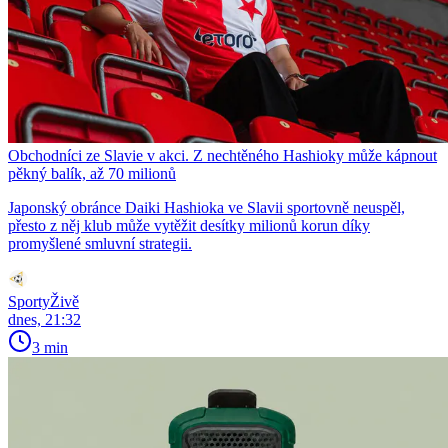
Obchodníci ze Slavie v akci. Z nechtěného Hashioky může kápnout
pěkný balík, až 70 milionů
Japonský obránce Daiki Hashioka ve Slavii sportovně neuspěl,
přesto z něj klub může vytěžit desítky milionů korun díky
promyšlené smluvní strategii.
SportyŽivě
dnes, 21:32
3 min