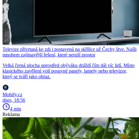
Televize přivrtaná ke zdi i postavená na skříňce už Čechy štve. Našli
mnohem zajímavější řešení, které neruší prostor
Velká černá plocha uprostřed obýváku dráždí čím dál víc lidí. Místo
klasického zavěšení volí posuvné panely, lamely nebo televizor,
který se tváří jako obraz.
Mobify.cz
dnes, 18:56
4 min
Reklama