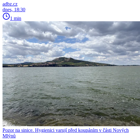
adbz.cz
dnes, 18:30
1 min
Pozor na sinice. Hygienici varují před koupáním v části Nových
Mlýnů