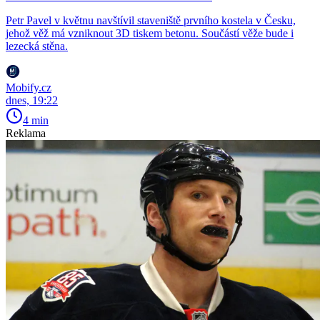
Petr Pavel v květnu navštívil staveniště prvního kostela v Česku,
jehož věž má vzniknout 3D tiskem betonu. Součástí věže bude i
lezecká stěna.
Mobify.cz
dnes, 19:22
4 min
Reklama