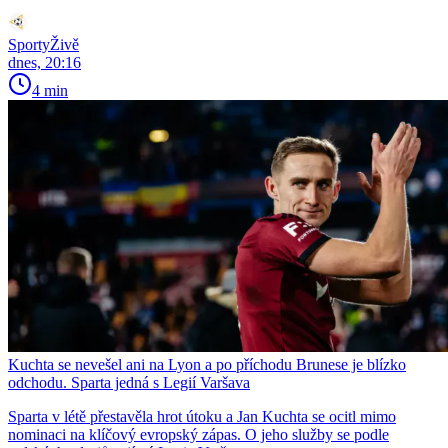
SportyŽivě
dnes, 20:16
4 min
Kuchta se nevešel ani na Lyon a po příchodu Brunese je blízko
odchodu. Sparta jedná s Legií Varšava
Sparta v létě přestavěla hrot útoku a Jan Kuchta se ocitl mimo
nominaci na klíčový evropský zápas. O jeho služby se podle