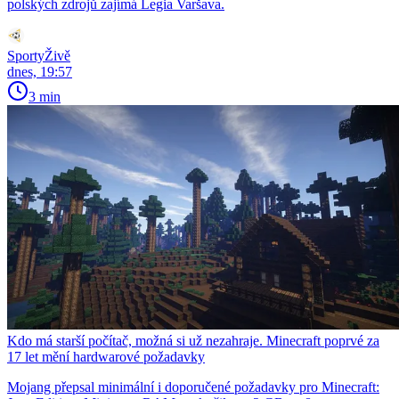
polských zdrojů zajímá Legia Varšava.
SportyŽivě
dnes, 19:57
3 min
Kdo má starší počítač, možná si už nezahraje. Minecraft poprvé za
17 let mění hardwarové požadavky
Mojang přepsal minimální i doporučené požadavky pro Minecraft: