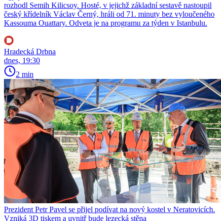
rozhodl Semih Kilicsoy. Hosté, v jejichž základní sestavě nastoupil
český křídelník Václav Černý, hráli od 71. minuty bez vyloučeného
Kassouma Ouattary. Odveta je na programu za týden v Istanbulu.
Hradecká Drbna
dnes, 19:30
2 min
Prezident Petr Pavel se přijel podívat na nový kostel v Neratovicích.
Vzniká 3D tiskem a uvnitř bude lezecká stěna