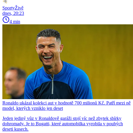
SportyŽivě
dnes, 20:23
4 min
Ronaldo ukázal kolekci aut v hodnotě 700 milionů Kč. Patří mezi ně
model, kterých vzniklo jen deset
Jeden jediný vůz v Ronaldově garáži stojí víc než zbytek sbírky
dohromady. Je to Bugatti, které automobilka vyrobila v pouhých
deseti kusech.