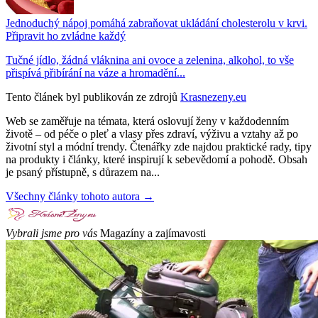
Jednoduchý nápoj pomáhá zabraňovat ukládání cholesterolu v krvi.
Připravit ho zvládne každý
Tučné jídlo, žádná vláknina ani ovoce a zelenina, alkohol, to vše
přispívá přibírání na váze a hromadění...
Tento článek byl publikován ze zdrojů
Krasnezeny.eu
Web se zaměřuje na témata, která oslovují ženy v každodenním
životě – od péče o pleť a vlasy přes zdraví, výživu a vztahy až po
životní styl a módní trendy. Čtenářky zde najdou praktické rady, tipy
na produkty i články, které inspirují k sebevědomí a pohodě. Obsah
je psaný přístupně, s důrazem na...
Všechny články tohoto autora →
Vybrali jsme pro vás
Magazíny a zajímavosti