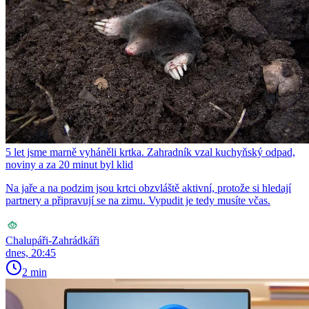
5 let jsme marně vyháněli krtka. Zahradník vzal kuchyňský odpad,
noviny a za 20 minut byl klid
Na jaře a na podzim jsou krtci obzvláště aktivní, protože si hledají
partnery a připravují se na zimu. Vypudit je tedy musíte včas.
Chalupáři-Zahrádkáři
dnes, 20:45
2 min