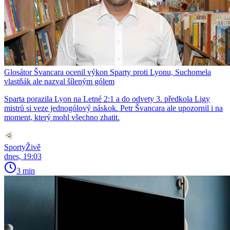
Glosátor Švancara ocenil výkon Sparty proti Lyonu, Suchomela
vlastňák ale nazval šíleným gólem
Sparta porazila Lyon na Letné 2:1 a do odvety 3. předkola Ligy
mistrů si veze jednogólový náskok. Petr Švancara ale upozornil i na
moment, který mohl všechno zhatit.
SportyŽivě
dnes, 19:03
3 min