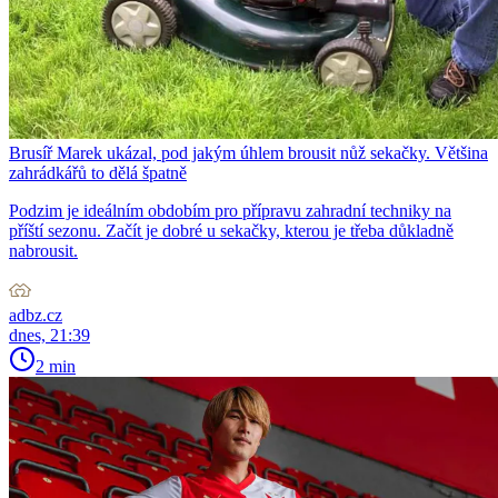
Brusíř Marek ukázal, pod jakým úhlem brousit nůž sekačky. Většina
zahrádkářů to dělá špatně
Podzim je ideálním obdobím pro přípravu zahradní techniky na
příští sezonu. Začít je dobré u sekačky, kterou je třeba důkladně
nabrousit.
adbz.cz
dnes, 21:39
2 min