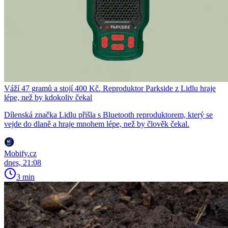
Váží 47 gramů a stojí 400 Kč. Reproduktor Parkside z Lidlu hraje
lépe, než by kdokoliv čekal
Dílenská značka Lidlu přišla s Bluetooth reproduktorem, který se
vejde do dlaně a hraje mnohem lépe, než by člověk čekal.
Mobify.cz
dnes, 21:08
3 min