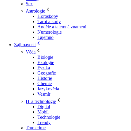
Sex
Astrologie
Horoskopy
Tarot a karty
Andělé a tajemná znamení
Numerologie
Tajemno
Zajímavosti
Věda
Biologie
Ekologie
Fyzika
Geografie
Historie
Chemie
Jazykověda
Vesmír
IT a technologie
Digital
Mobil
Technologie
Trendy
True crime