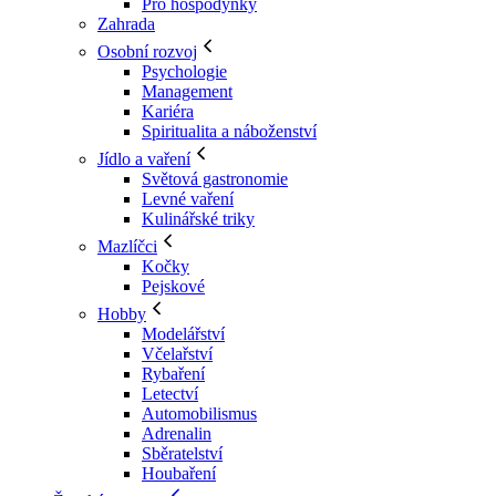
Pro hospodyňky
Zahrada
Osobní rozvoj
Psychologie
Management
Kariéra
Spiritualita a náboženství
Jídlo a vaření
Světová gastronomie
Levné vaření
Kulinářské triky
Mazlíčci
Kočky
Pejskové
Hobby
Modelářství
Včelařství
Rybaření
Letectví
Automobilismus
Adrenalin
Sběratelství
Houbaření