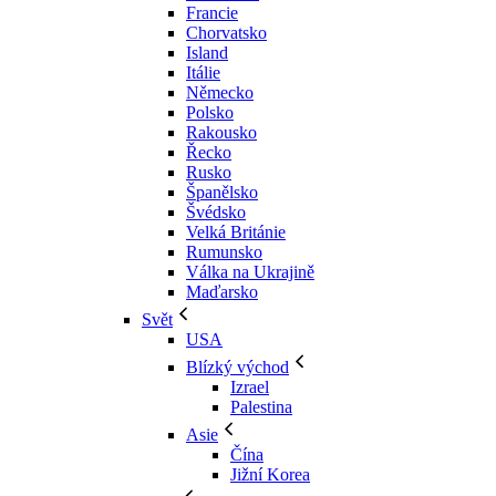
Francie
Chorvatsko
Island
Itálie
Německo
Polsko
Rakousko
Řecko
Rusko
Španělsko
Švédsko
Velká Británie
Rumunsko
Válka na Ukrajině
Maďarsko
Svět
USA
Blízký východ
Izrael
Palestina
Asie
Čína
Jižní Korea