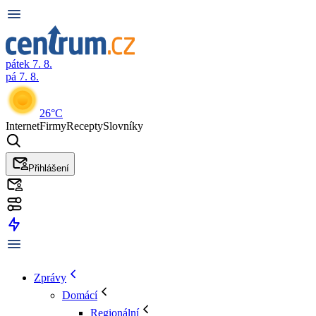
pátek 7. 8.
pá 7. 8.
26°C
Internet
Firmy
Recepty
Slovníky
Přihlášení
Zprávy
Domácí
Regionální