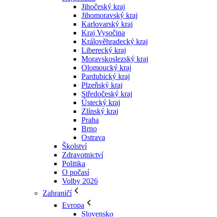
Jihočeský kraj
Jihomoravský kraj
Karlovarský kraj
Kraj Vysočina
Králověhradecký kraj
Liberecký kraj
Moravskoslezský kraj
Olomoucký kraj
Pardubický kraj
Plzeňský kraj
Středočeský kraj
Ústecký kraj
Zlínský kraj
Praha
Brno
Ostrava
Školství
Zdravotnictví
Politika
O počasí
Volby 2026
Zahraničí
Evropa
Slovensko