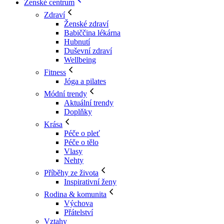
Ženské centrum
Zdraví
Ženské zdraví
Babiččina lékárna
Hubnutí
Duševní zdraví
Wellbeing
Fitness
Jóga a pilates
Módní trendy
Aktuální trendy
Doplňky
Krása
Péče o pleť
Péče o tělo
Vlasy
Nehty
Příběhy ze života
Inspirativní ženy
Rodina & komunita
Výchova
Přátelství
Vztahy