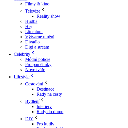
Filmy & kino
Televize
Reality show
Hudba
Hry
Literatura
Výtvarné umění
Divadlo
Digi a stream
Celebrity
Módní policie
Pro pamětníky
Nové tváře
Lifestyle
Cestování
Destinace
Rady na cesty
Bydlení
Interiery
Rady do domu
DIY
Pro kutily