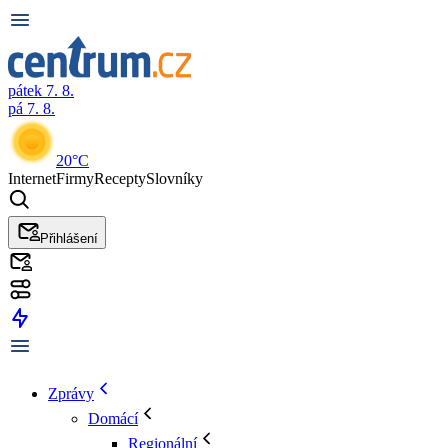
pátek 7. 8.
pá 7. 8.
20°C
Internet
Firmy
Recepty
Slovníky
Přihlášení
Zprávy
Domácí
Regionální