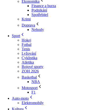
Ekonomika
Finance a burza
Podnikání
Spotřebitel
Krimi
Doprava
Nehody
Sport
Hokej
Fotbal
Tenis
Lyžování
Cyklistika
Atletika
Bojové sporty
ZOH 2026
Basketbal
NBA
Motosport
F1
Auto-moto
Elektromobily
Kultura