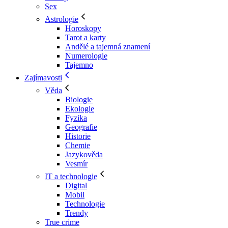
Sex
Astrologie
Horoskopy
Tarot a karty
Andělé a tajemná znamení
Numerologie
Tajemno
Zajímavosti
Věda
Biologie
Ekologie
Fyzika
Geografie
Historie
Chemie
Jazykověda
Vesmír
IT a technologie
Digital
Mobil
Technologie
Trendy
True crime