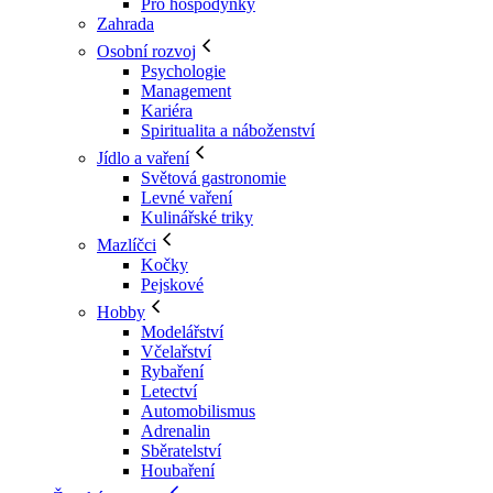
Pro hospodyňky
Zahrada
Osobní rozvoj
Psychologie
Management
Kariéra
Spiritualita a náboženství
Jídlo a vaření
Světová gastronomie
Levné vaření
Kulinářské triky
Mazlíčci
Kočky
Pejskové
Hobby
Modelářství
Včelařství
Rybaření
Letectví
Automobilismus
Adrenalin
Sběratelství
Houbaření