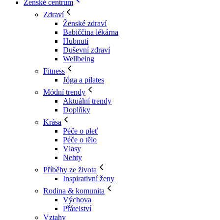
Ženské centrum
Zdraví
Ženské zdraví
Babiččina lékárna
Hubnutí
Duševní zdraví
Wellbeing
Fitness
Jóga a pilates
Módní trendy
Aktuální trendy
Doplňky
Krása
Péče o pleť
Péče o tělo
Vlasy
Nehty
Příběhy ze života
Inspirativní ženy
Rodina & komunita
Výchova
Přátelství
Vztahy