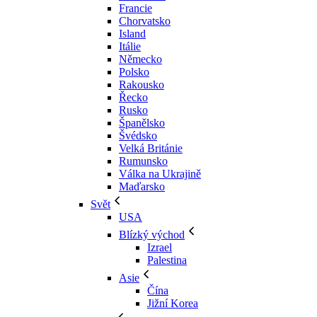
Francie
Chorvatsko
Island
Itálie
Německo
Polsko
Rakousko
Řecko
Rusko
Španělsko
Švédsko
Velká Británie
Rumunsko
Válka na Ukrajině
Maďarsko
Svět
USA
Blízký východ
Izrael
Palestina
Asie
Čína
Jižní Korea