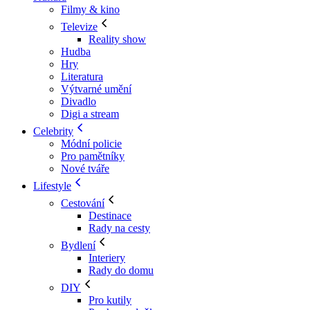
Filmy & kino
Televize
Reality show
Hudba
Hry
Literatura
Výtvarné umění
Divadlo
Digi a stream
Celebrity
Módní policie
Pro pamětníky
Nové tváře
Lifestyle
Cestování
Destinace
Rady na cesty
Bydlení
Interiery
Rady do domu
DIY
Pro kutily