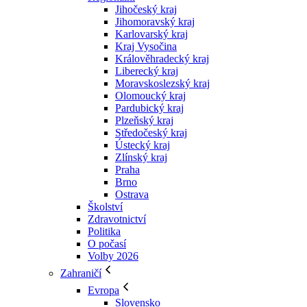
Jihočeský kraj
Jihomoravský kraj
Karlovarský kraj
Kraj Vysočina
Králověhradecký kraj
Liberecký kraj
Moravskoslezský kraj
Olomoucký kraj
Pardubický kraj
Plzeňský kraj
Středočeský kraj
Ústecký kraj
Zlínský kraj
Praha
Brno
Ostrava
Školství
Zdravotnictví
Politika
O počasí
Volby 2026
Zahraničí
Evropa
Slovensko