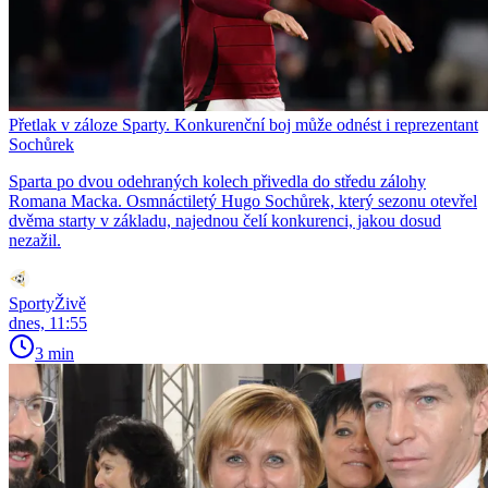
Přetlak v záloze Sparty. Konkurenční boj může odnést i reprezentant
Sochůrek
Sparta po dvou odehraných kolech přivedla do středu zálohy
Romana Macka. Osmnáctiletý Hugo Sochůrek, který sezonu otevřel
dvěma starty v základu, najednou čelí konkurenci, jakou dosud
nezažil.
SportyŽivě
dnes, 11:55
3 min