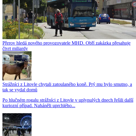
Přerov hledá nového provozovatele MHD. Obří zakázka přesahuje
čtvrt miliardy
Strážníci z Litovle chytali zatoulaného koně. Prý mu bylo smutno, a
tak se vydal domů
Po hlučném rogalu strážníci z Litovle v uplynulých dnech řešili další
kuriozní případ. Naháněli uprchlého...