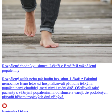
Rozpálené chodníky i slunce. Lékaři v Brně řeší vážné letní
popáleniny
Rozpálený asfalt nebo pár hodin bez stínu. Lékaři z Fakultní
nemocnice Brno letos už hospitalizovali pět lidí s těžkými
popáleninami chodidel, mezi nimi i roční dítě. Ošetřovali také
pacienty s vážnými popáleninami od slunce a varují, že podobných
případů během tropických dnů přibývá.
Brněnská Drbna