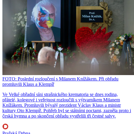
FOTO: Poslední rozloučení s Milanem Knížákem. Při obřadu
promluvili Klaus a Klempíř
Ve Velké obřadní síni strašnického krematoria se dnes rodina,
přátelé, kolegové i veřejnost rozloučili s výtvarníkem Milanem
Knížákem. Promluvili bývalý prezident Václav Klaus a ministr
kultury Oto Klempíř. Pohřeb byl se státními poctami, zazněla proto i
česká hymna a po skončení obřadu vystřelili tři čestné salvy.
Pražská Drbna