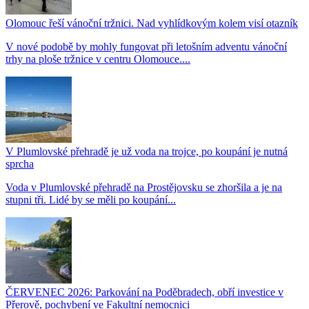
Olomouc řeší vánoční tržnici. Nad vyhlídkovým kolem visí otazník
V nové podobě by mohly fungovat při letošním adventu vánoční
trhy na ploše tržnice v centru Olomouce....
V Plumlovské přehradě je už voda na trojce, po koupání je nutná
sprcha
Voda v Plumlovské přehradě na Prostějovsku se zhoršila a je na
stupni tři. Lidé by se měli po koupání...
ČERVENEC 2026: Parkování na Poděbradech, obří investice v
Přerově, pochybení ve Fakultní nemocnici