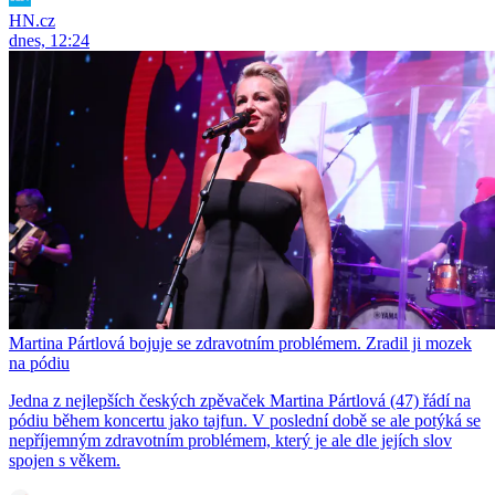
HN.cz
dnes, 12:24
Martina Pártlová bojuje se zdravotním problémem. Zradil ji mozek
na pódiu
Jedna z nejlepších českých zpěvaček Martina Pártlová (47) řádí na
pódiu během koncertu jako tajfun. V poslední době se ale potýká se
nepříjemným zdravotním problémem, který je ale dle jejích slov
spojen s věkem.