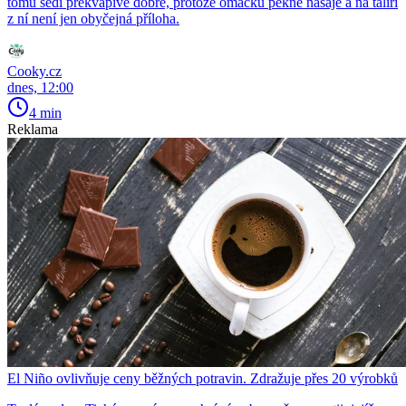
tomu sedí překvapivě dobře, protože omáčku pěkně nasaje a na talíři
z ní není jen obyčejná příloha.
Cooky.cz
dnes, 12:00
4 min
Reklama
El Niño ovlivňuje ceny běžných potravin. Zdražuje přes 20 výrobků