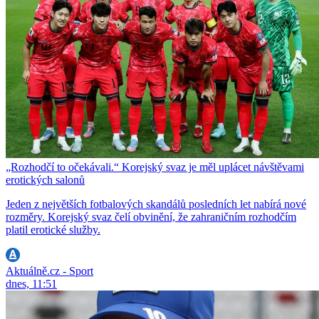
„Rozhodčí to očekávali.“ Korejský svaz je měl uplácet návštěvami
erotických salonů
Jeden z největších fotbalových skandálů posledních let nabírá nové
rozměry. Korejský svaz čelí obvinění, že zahraničním rozhodčím
platil erotické služby.
Aktuálně.cz - Sport
dnes, 11:51