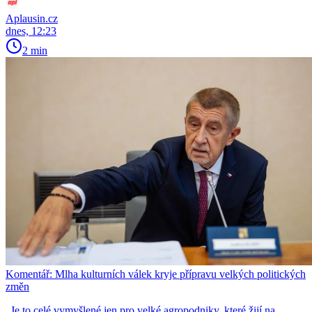
Aplausin.cz
dnes, 12:23
2 min
Komentář: Mlha kulturních válek kryje přípravu velkých politických
změn
„Je to celé vymyšlené jen pro velké agropodniky, které žijí na