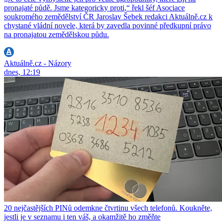
pronajaté půdě. Jsme kategoricky proti,“ řekl šéf Asociace
soukromého zemědělství ČR Jaroslav Šebek redakci Aktuálně.cz k
chystané vládní novele, která by zavedla povinné předkupní právo
na pronajatou zemědělskou půdu.
Aktuálně.cz - Názory
dnes, 12:19
20 nejčastějších PINů odemkne čtvrtinu všech telefonů. Koukněte,
jestli je v seznamu i ten váš, a okamžitě ho změňte