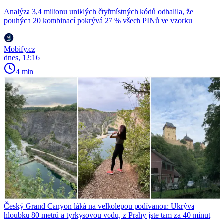
Analýza 3,4 milionu uniklých čtyřmístných kódů odhalila, že
pouhých 20 kombinací pokrývá 27 % všech PINů ve vzorku.
Mobify.cz
dnes, 12:16
4 min
Český Grand Canyon láká na velkolepou podívanou: Ukrývá
hloubku 80 metrů a tyrkysovou vodu, z Prahy jste tam za 40 minut