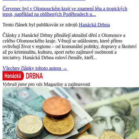
Červenec byl v Olomouckém kraji ve znamení léta a tropických
tepot, například na oblíbených Poděbradech u...
Tento článek byl publikován ze zdrojů
Hanácká Drbna
Články z Hanácké Drbny přinášejí aktuální dění z Olomouce a
celého Olomouckého kraje. Věnují se událostem, které přímo
ovlivňují život v regionu – od komunální politiky, dopravy a školství
až po kriminalitu, kulturu, sport nebo zajímavé osobnosti a
iniciativy. Hanácká Drbna osloví čtenáře, kteří...
Všechny články tohoto autora →
Vybrali jsme pro vás
Magazíny a zajímavosti