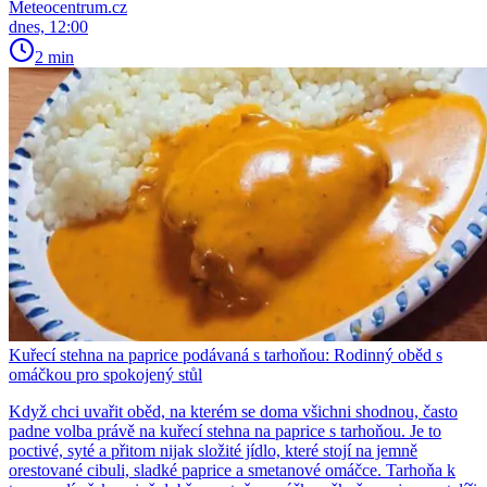
Meteocentrum.cz
dnes, 12:00
2 min
Kuřecí stehna na paprice podávaná s tarhoňou: Rodinný oběd s
omáčkou pro spokojený stůl
Když chci uvařit oběd, na kterém se doma všichni shodnou, často
padne volba právě na kuřecí stehna na paprice s tarhoňou. Je to
poctivé, syté a přitom nijak složité jídlo, které stojí na jemně
orestované cibuli, sladké paprice a smetanové omáčce. Tarhoňa k