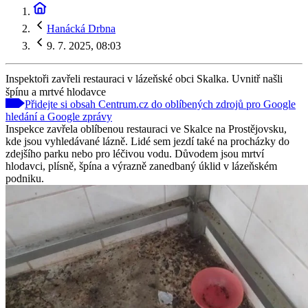
Hanácká Drbna
9. 7. 2025, 08:03
Inspektoři zavřeli restauraci v lázeňské obci Skalka. Uvnitř našli
špínu a mrtvé hlodavce
Přidejte si obsah Centrum.cz do oblíbených zdrojů pro Google
hledání a Google zprávy
Inspekce zavřela oblíbenou restauraci ve Skalce na Prostějovsku,
kde jsou vyhledávané lázně. Lidé sem jezdí také na procházky do
zdejšího parku nebo pro léčivou vodu. Důvodem jsou mrtví
hlodavci, plísně, špína a výrazně zanedbaný úklid v lázeňském
podniku.