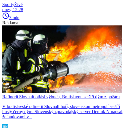
SportyŽivě
dnes, 12:28
3 min
Reklama
Rafinerií Slovnaft otřásl výbuch, Bratislavou se šíří dým z požáru
V bratislavské rafinerii Slovnaft hoří, slovenskou metropolí se šíří
hustý černý dým. Slovenský zpravodajský server Denník N napsal,
že budovami v...