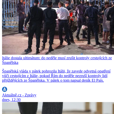
Itálie dostala ultimátum: do neděle musí zrušit kontroly cestujících ze
Španělska
Španělská vláda v pátek pohrozila Itálii, že zavede odvetná opatření
vůči cestujícím z Itálie, pokud Řím do neděle nezruší kontroly lidí
přijíždějících ze Španělska. V pátek o tom napsal deník El País.
Aktuálně.cz - Zprávy
dnes, 12:30