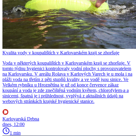
Kvalita vody v koupalištích v Karlovarském kraji se zhoršuje
Voda v některých koupalištích v Karlovarském kraji se zhoršuje. V
tomto týdnu hygienici kontrolovaly vodní plochy s provozovatelem
na Karlovarsku. V areálu Rolava v Karlových Varech je u mola i na
pláži voda na třetím z pěti stupňů kvality a ve vodě jsou sinice. Ve
Velkém rybníku u Hroznětína je už od konce července zákaz
koupání a voda je zde znečištěná vodním květem, chlorofylem-a a
sinicemi, špatná je i průhlednost, vyplývá z aktuálních údajů na
webových stránkách krajské hygienické stanice.
Karlovarská Drbna
dnes, 12:00
1 min