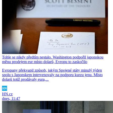
Tohle se nikdy předtím nestalo. Washington podpořil japonskou
měnu prodejem eur místo dolarů, Evropu to zaskočilo
Evropany překvapil způsob, jakým Spojené státy minulý týden
spolu s Japonskem intervenovaly na podporu kurzu jenu. Místo
dolarů totiž prodávaly eura,...
HN.cz
dnes, 11:47