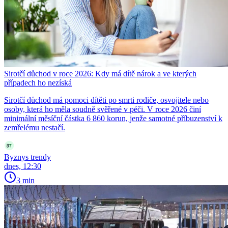
Sirotčí důchod v roce 2026: Kdy má dítě nárok a ve kterých
případech ho nezíská
Sirotčí důchod má pomoci dítěti po smrti rodiče, osvojitele nebo
osoby, která ho měla soudně svěřené v péči. V roce 2026 činí
minimální měsíční částka 6 860 korun, jenže samotné příbuzenství k
zemřelému nestačí.
Byznys trendy
dnes, 12:30
3 min