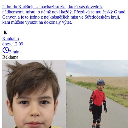
U hradu Karlštejn se nachází stezka, která vás dovede k
nádhernému místu, o němž neví každý. Přezdívá se mu český Grand
Canyon a je to jedno z nejkrásnějších míst ve Středočeském kraji,
kam můžete vyrazit na dokonalý výlet.
Kapitalio
dnes, 12:09
3 min
Reklama