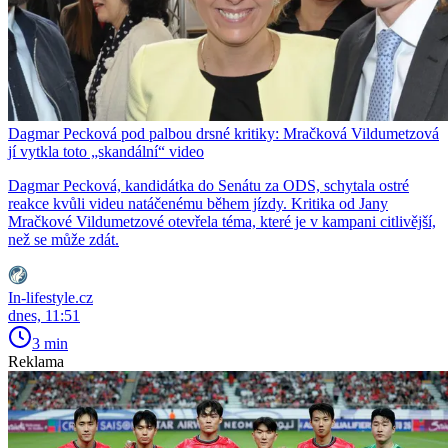
Dagmar Pecková pod palbou drsné kritiky: Mračková Vildumetzová
jí vytkla toto „skandální“ video
Dagmar Pecková, kandidátka do Senátu za ODS, schytala ostré
reakce kvůli videu natáčenému během jízdy. Kritika od Jany
Mračkové Vildumetzové otevřela téma, které je v kampani citlivější,
než se může zdát.
In-lifestyle.cz
dnes, 11:51
3 min
Reklama