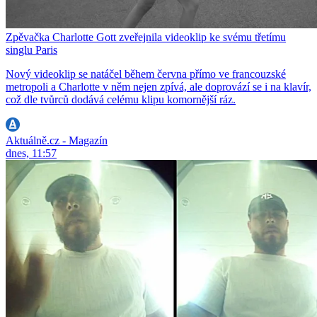
Zpěvačka Charlotte Gott zveřejnila videoklip ke svému třetímu
singlu Paris
Nový videoklip se natáčel během června přímo ve francouzské
metropoli a Charlotte v něm nejen zpívá, ale doprovází se i na klavír,
což dle tvůrců dodává celému klipu komornější ráz.
Aktuálně.cz - Magazín
dnes, 11:57