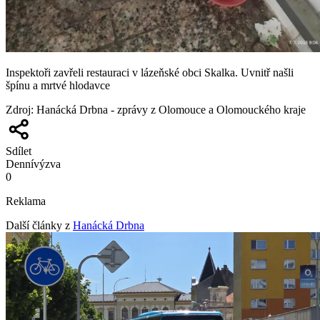
Inspektoři zavřeli restauraci v lázeňské obci Skalka. Uvnitř našli
špínu a mrtvé hlodavce
Zdroj
:
Hanácká Drbna - zprávy z Olomouce a Olomouckého kraje
Sdílet
Denní
výzva
0
Reklama
Další články z
Hanácká Drbna