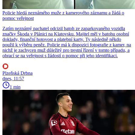
Policie hledá neznámého muže z kamerového záznamu a žádá o
pomoc veřejnost
Zatím neznámý pachatel odcizil batoh ze zaparkovaného vozidla
značky Škoda v Plánici na Klatovsku. Majitel měl v batohu osobní
doklady, finanční hotovost a platební karty. Ty následně někdo
použil k výběru peněz. Policie má k dispozici fotografie z kamer, na
nichž je zachycen muž důležitý pro trestní řízení v tomto případu, a
obrací se na veřejnost s žádostí o pomoc při jeho identifikaci.
Plzeňská Drbna
dnes, 11:57
1 min