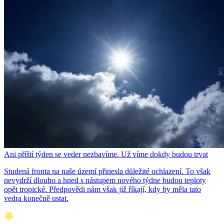
Ani příští týden se veder nezbavíme. Už víme dokdy budou trvat
Studená fronta na naše území přinesla důležité ochlazení. To však
nevydrží dlouho a hned s nástupem nového týdne budou teploty
opět tropické. Předpovědi nám však již říkají, kdy by měla tato
vedra konečně ustat.