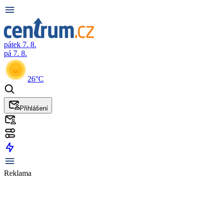
pátek 7. 8.
pá 7. 8.
26°C
Přihlášení
Reklama