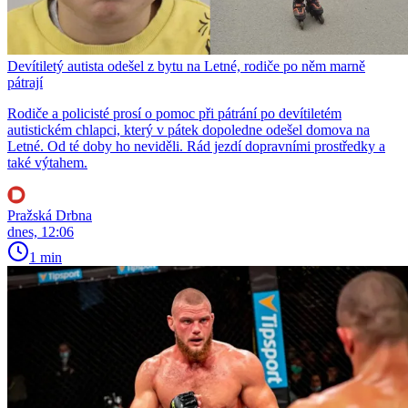
Devítiletý autista odešel z bytu na Letné, rodiče po něm marně
pátrají
Rodiče a policisté prosí o pomoc při pátrání po devítiletém
autistickém chlapci, který v pátek dopoledne odešel domova na
Letné. Od té doby ho neviděli. Rád jezdí dopravními prostředky a
také výtahem.
Pražská Drbna
dnes, 12:06
1 min