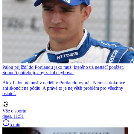
Palou přijíždí do Portlandu jako muž, kterého už nestačí porážet.
Soupeři potřebují, aby začal chybovat
Álex Palou nemusí v neděli v Portlandu vyhrát. Nemusí dokonce
ani skončit na pódiu. A právě to je největší problém pro všechny
ostatní.
Vše o sportu
dnes, 11:51
5 min