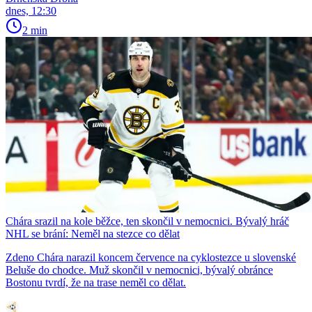
dnes, 12:30
2 min
Chára srazil na kole běžce, ten skončil v nemocnici. Bývalý hráč
NHL se brání: Neměl na stezce co dělat
Zdeno Chára narazil koncem července na cyklostezce u slovenské
Beluše do chodce. Muž skončil v nemocnici, bývalý obránce
Bostonu tvrdí, že na trase neměl co dělat.