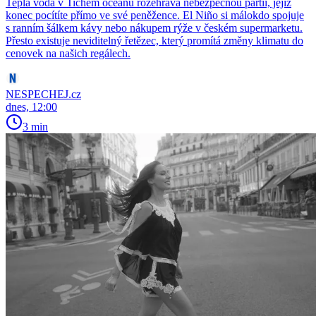
Teplá voda v Tichém oceánu rozehrává nebezpečnou partii, jejíž
konec pocítíte přímo ve své peněžence. El Niño si málokdo spojuje
s ranním šálkem kávy nebo nákupem rýže v českém supermarketu.
Přesto existuje neviditelný řetězec, který promítá změny klimatu do
cenovek na našich regálech.
NESPECHEJ.cz
dnes, 12:00
3 min