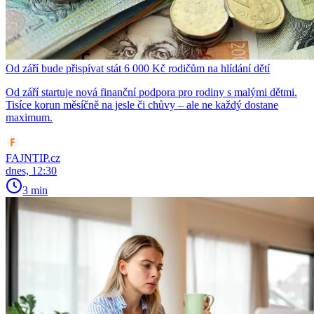
Od září bude přispívat stát 6 000 Kč rodičům na hlídání dětí
Od září startuje nová finanční podpora pro rodiny s malými dětmi.
Tisíce korun měsíčně na jesle či chůvy – ale ne každý dostane
maximum.
FAJNTIP.cz
dnes, 12:30
3 min