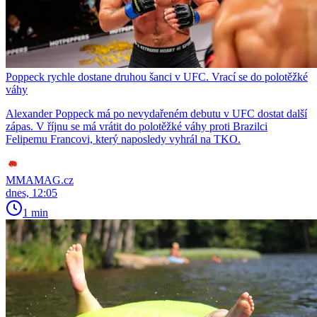
Poppeck rychle dostane druhou šanci v UFC. Vrací se do polotěžké
váhy
Alexander Poppeck má po nevydařeném debutu v UFC dostat další
zápas. V říjnu se má vrátit do polotěžké váhy proti Brazilci
Felipemu Francovi, který naposledy vyhrál na TKO.
MMAMAG.cz
dnes, 12:05
1 min