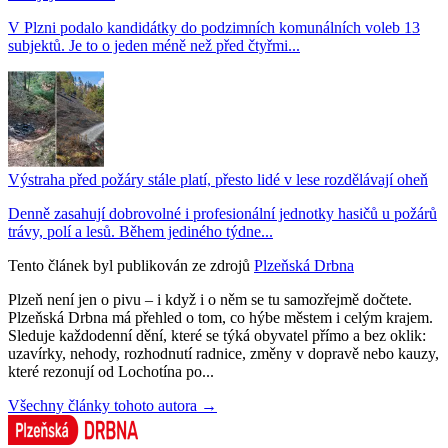
V Plzni podalo kandidátky do podzimních komunálních voleb 13
subjektů. Je to o jeden méně než před čtyřmi...
Výstraha před požáry stále platí, přesto lidé v lese rozdělávají oheň
Denně zasahují dobrovolné i profesionální jednotky hasičů u požárů
trávy, polí a lesů. Během jediného týdne...
Tento článek byl publikován ze zdrojů
Plzeňská Drbna
Plzeň není jen o pivu – i když i o něm se tu samozřejmě dočtete.
Plzeňská Drbna má přehled o tom, co hýbe městem i celým krajem.
Sleduje každodenní dění, které se týká obyvatel přímo a bez oklik:
uzavírky, nehody, rozhodnutí radnice, změny v dopravě nebo kauzy,
které rezonují od Lochotína po...
Všechny články tohoto autora →