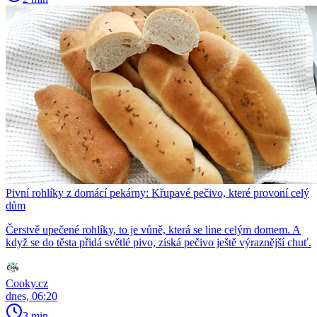
Pivní rohlíky z domácí pekárny: Křupavé pečivo, které provoní celý
dům
Čerstvě upečené rohlíky, to je vůně, která se line celým domem. A
když se do těsta přidá světlé pivo, získá pečivo ještě výraznější chuť.
Cooky.cz
dnes, 06:20
3 min