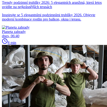
Trendy podzimní truhlíky 2026: 5 elegantních aranžmá, která letos
uvidíte na nejkrásnějších terasách
Inspirujte se 5 elegantními podzimními truhlíky 2026. Objevte
moderní kombinace rostlin pro balkon, okna i terasu.
Planeta zahrady
dnes, 06:40
8 min