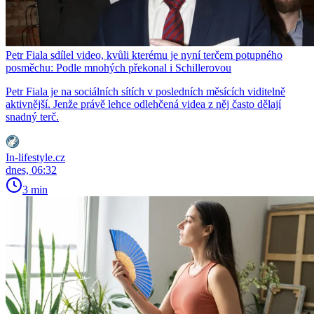
Petr Fiala sdílel video, kvůli kterému je nyní terčem potupného
posměchu: Podle mnohých překonal i Schillerovou
Petr Fiala je na sociálních sítích v posledních měsících viditelně
aktivnější. Jenže právě lehce odlehčená videa z něj často dělají
snadný terč.
In-lifestyle.cz
dnes, 06:32
3 min