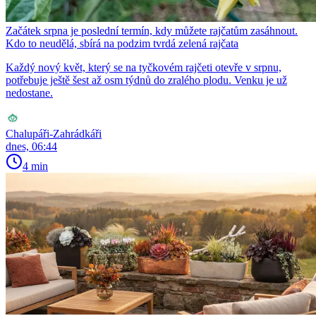
Začátek srpna je poslední termín, kdy můžete rajčatům zasáhnout.
Kdo to neudělá, sbírá na podzim tvrdá zelená rajčata
Každý nový květ, který se na tyčkovém rajčeti otevře v srpnu,
potřebuje ještě šest až osm týdnů do zralého plodu. Venku je už
nedostane.
Chalupáři-Zahrádkáři
dnes, 06:44
4 min