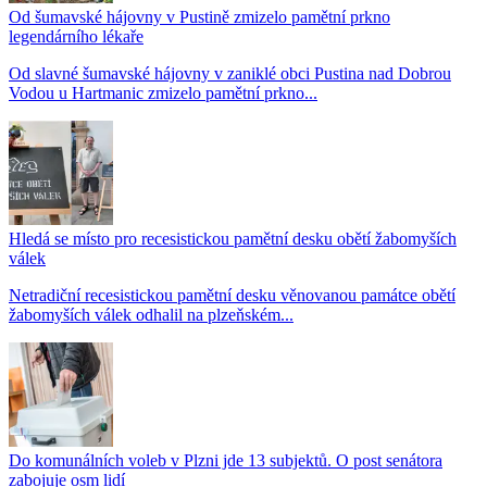
Od šumavské hájovny v Pustině zmizelo pamětní prkno
legendárního lékaře
Od slavné šumavské hájovny v zaniklé obci Pustina nad Dobrou
Vodou u Hartmanic zmizelo pamětní prkno...
Hledá se místo pro recesistickou pamětní desku obětí žabomyších
válek
Netradiční recesistickou pamětní desku věnovanou památce obětí
žabomyších válek odhalil na plzeňském...
Do komunálních voleb v Plzni jde 13 subjektů. O post senátora
zabojuje osm lidí