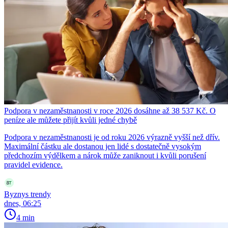
Podpora v nezaměstnanosti v roce 2026 dosáhne až 38 537 Kč. O
peníze ale můžete přijít kvůli jedné chybě
Podpora v nezaměstnanosti je od roku 2026 výrazně vyšší než dřív.
Maximální částku ale dostanou jen lidé s dostatečně vysokým
předchozím výdělkem a nárok může zaniknout i kvůli porušení
pravidel evidence.
Byznys trendy
dnes, 06:25
4 min