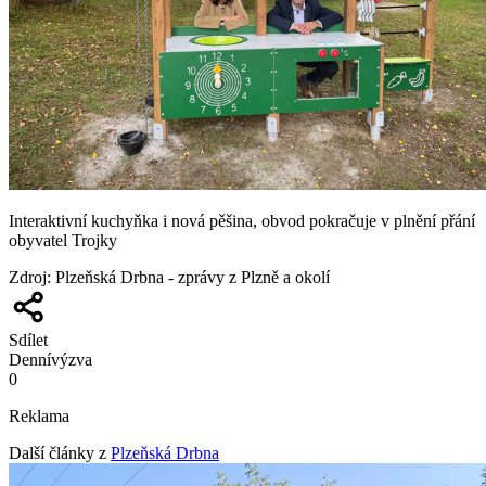
Interaktivní kuchyňka i nová pěšina, obvod pokračuje v plnění přání
obyvatel Trojky
Zdroj
:
Plzeňská Drbna - zprávy z Plzně a okolí
Sdílet
Denní
výzva
0
Reklama
Další články z
Plzeňská Drbna