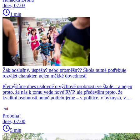
dnes, 07:03
1 min
Žák poslušný, úspěšný nebo prospěšný? Škola nutně potřebuje
rozvíjet charakter, nejen měkké dovednosti
Přemýšlíme dnes usilovně o výchově osobnosti ve škole – a nejen
proto, že nás k tomu vede nové RVP, ale především proto, že
kvalitní osobnosti nutně potřebujeme – v politice, v byznysu, v…
Proboha!
dnes, 07:00
5 min