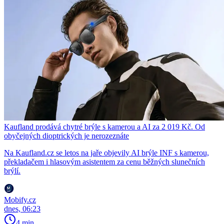
Kaufland prodává chytré brýle s kamerou a AI za 2 019 Kč. Od
obyčejných dioptrických je nerozeznáte
Na Kaufland.cz se letos na jaře objevily AI brýle INF s kamerou,
překladačem i hlasovým asistentem za cenu běžných slunečních
brýlí.
Mobify.cz
dnes, 06:23
4 min