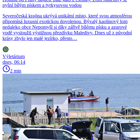
pyšní bílým pískem a tyrkysovou vodou
Severočeská krajina ukrývá unikátní místo, které svou atmosférou
připomíná luxusní exotickou dovolenou. Bývalý kaolinový lom
nedaleko obce Nepomyšl si díky zářivě bílému písku a azurové
vodě vysloužil výstižnou přezdívku Maledivy. Dnes už z původní
krásy zbylo jen malé jezírko, přesto…
Výletárium
dnes, 06:14
2 min