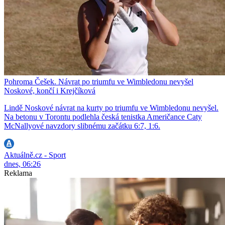
Pohroma Češek. Návrat po triumfu ve Wimbledonu nevyšel
Noskové, končí i Krejčíková
Lindě Noskové návrat na kurty po triumfu ve Wimbledonu nevyšel.
Na betonu v Torontu podlehla česká tenistka Američance Caty
McNallyové navzdory slibnému začátku 6:7, 1:6.
Aktuálně.cz - Sport
dnes, 06:26
Reklama