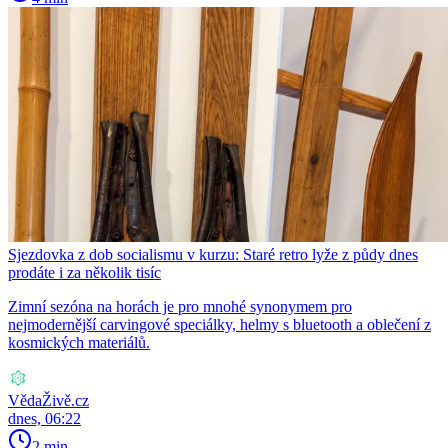
Sjezdovka z dob socialismu v kurzu: Staré retro lyže z půdy dnes
prodáte i za několik tisíc
Zimní sezóna na horách je pro mnohé synonymem pro
nejmodernější carvingové speciálky, helmy s bluetooth a oblečení z
kosmických materiálů.
VědaŽivě.cz
dnes, 06:22
2 min