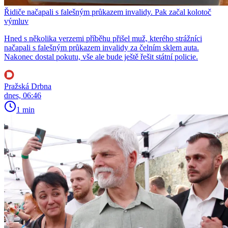
Řidiče načapali s falešným průkazem invalidy. Pak začal kolotoč
výmluv
Hned s několika verzemi příběhu přišel muž, kterého strážníci
načapali s falešným průkazem invalidy za čelním sklem auta.
Nakonec dostal pokutu, vše ale bude ještě řešit státní policie.
Pražská Drbna
dnes, 06:46
1 min