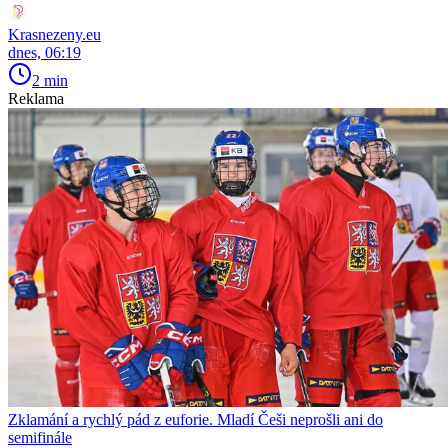
Krasnezeny.eu
dnes, 06:19
2 min
Reklama
Zklamání a rychlý pád z euforie. Mladí Češi neprošli ani do
semifinále