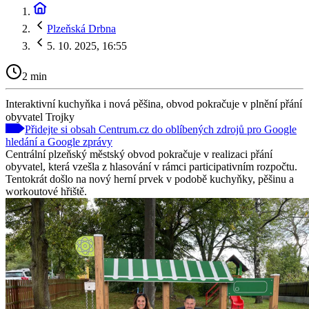
Plzeňská Drbna
5. 10. 2025, 16:55
2 min
Interaktivní kuchyňka i nová pěšina, obvod pokračuje v plnění přání
obyvatel Trojky
Přidejte si obsah Centrum.cz do oblíbených zdrojů pro Google
hledání a Google zprávy
Centrální plzeňský městský obvod pokračuje v realizaci přání
obyvatel, která vzešla z hlasování v rámci participativním rozpočtu.
Tentokrát došlo na nový herní prvek v podobě kuchyňky, pěšinu a
workoutové hřiště.