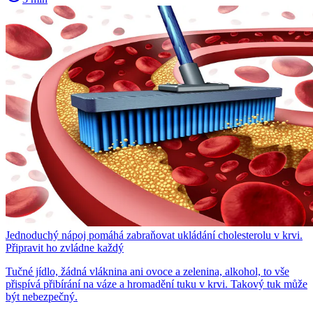
Jednoduchý nápoj pomáhá zabraňovat ukládání cholesterolu v krvi.
Připravit ho zvládne každý
Tučné jídlo, žádná vláknina ani ovoce a zelenina, alkohol, to vše
přispívá přibírání na váze a hromadění tuku v krvi. Takový tuk může
být nebezpečný.