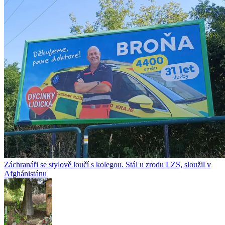
Záchranáři se stylově loučí s kolegou. Stál u zrodu LZS, sloužil v
Afghánistánu