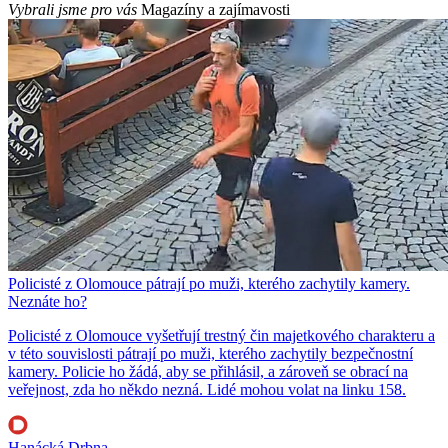
Vybrali jsme pro vás
Magazíny a zajímavosti
Policisté z Olomouce pátrají po muži, kterého zachytily kamery.
Neznáte ho?
Policisté z Olomouce vyšetřují trestný čin majetkového charakteru a
v této souvislosti pátrají po muži, kterého zachytily bezpečnostní
kamery. Policie ho žádá, aby se přihlásil, a zároveň se obrací na
veřejnost, zda ho někdo nezná. Lidé mohou volat na linku 158.
Hanácká Drbna