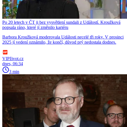
Po 20 letech v ČT ji bez vysvětlení sundali z Událostí. Kroužková
popsala ráno, které jí změnilo kariéru
Barbora Kroužková moderovala Události necelé tři roky. V prosinci
2025 jí vedení oznámilo, že končí, důvod prý nedostala dodnes.
VIPživot.cz
dnes, 06:34
3 min