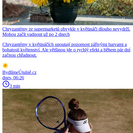
Chryzantémy ze supermarketů obvykle v květináči dlouho nevydrží.
Mohou začít vadnout už po 2 dnech
Chryzantémy v květináčích upoutají pozornost zářivými barvami a
bohatostí květenství. Ale většinou jde o rychlý efekt a během pár dní
začnou chřadnout.
BydlímeÚtulně.cz
dnes, 06:26
3 min