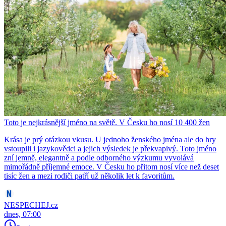
Toto je nejkrásnější jméno na světě. V Česku ho nosí 10 400 žen
Krása je prý otázkou vkusu. U jednoho ženského jména ale do hry
vstoupili i jazykovědci a jejich výsledek je překvapivý. Toto jméno
zní jemně, elegantně a podle odborného výzkumu vyvolává
mimořádně příjemné emoce. V Česku ho přitom nosí více než deset
tisíc žen a mezi rodiči patří už několik let k favoritům.
NESPECHEJ.cz
dnes, 07:00