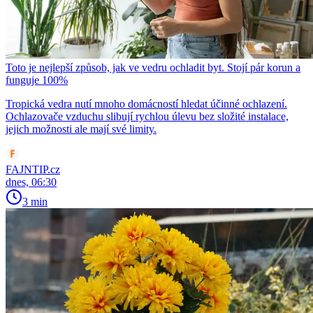
Toto je nejlepší způsob, jak ve vedru ochladit byt. Stojí pár korun a
funguje 100%
Tropická vedra nutí mnoho domácností hledat účinné ochlazení.
Ochlazovače vzduchu slibují rychlou úlevu bez složité instalace,
jejich možnosti ale mají své limity.
FAJNTIP.cz
dnes, 06:30
3 min