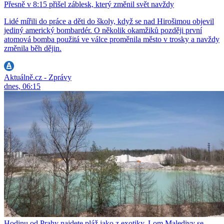
Přesně v 8:15 přišel záblesk, který změnil svět navždy
Lidé mířili do práce a děti do školy, když se nad Hirošimou objevil
jediný americký bombardér. O několik okamžiků později první
atomová bomba použitá ve válce proměnila město v trosky a navždy
změnila běh dějin.
Aktuálně.cz - Zprávy
dnes, 06:15
Hodinu od Prahy najdete pláž jako z exotiky. Lom Maledivy se