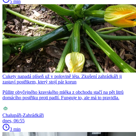
5 min
Cukety napadá plíseň už v polovině léta. Zkušení zahrádkáři ji
zastaví postřikem, který stojí pár korun
Půllitr obyčejného kravského mléka z obchodu stačí na pět litrů
domácího postřiku proti padlí. Funguje to, ale má to pravidla.
Chalupáři-Zahrádkáři
dnes, 06:55
3 min