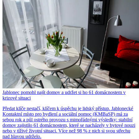
Jablonec pomohl najít domov a udržet si ho 61 domácnostem v
krizové situaci
Předat klíče nestačí, klíčem k úspěchu je lidský přístup. Jablonecké
Kontaktní místo pro bydlení a sociální pomoc (KMBaSP) má za
sebou rok a půl ostrého provozu s mimořádnými výsledky: stabilní
domov zajistilo 61 domácnostem, které se nacházely v bytové nouzi
nebo v tíživé životní situaci. Více než 98 % z nich si svou střechu
nad hlavou udrželo.