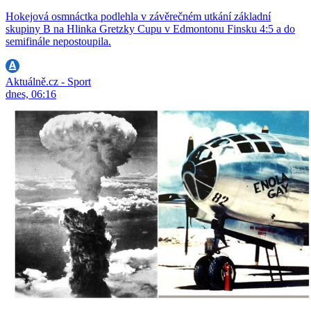
Hokejová osmnáctka podlehla v závěrečném utkání základní
skupiny B na Hlinka Gretzky Cupu v Edmontonu Finsku 4:5 a do
semifinále nepostoupila.
Aktuálně.cz - Sport
dnes, 06:16