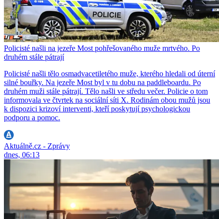
Policisté našli na jezeře Most pohřešovaného muže mrtvého. Po
druhém stále pátrají
Policisté našli tělo osmadvacetiletého muže, kterého hledali od úterní
silné bouřky. Na jezeře Most byl v tu dobu na paddleboardu. Po
druhém muži stále pátrají. Tělo našli ve středu večer. Policie o tom
informovala ve čtvrtek na sociální síti X. Rodinám obou mužů jsou
k dispozici krizoví interventi, kteří poskytují psychologickou
podporu a pomoc.
Aktuálně.cz - Zprávy
dnes, 06:13