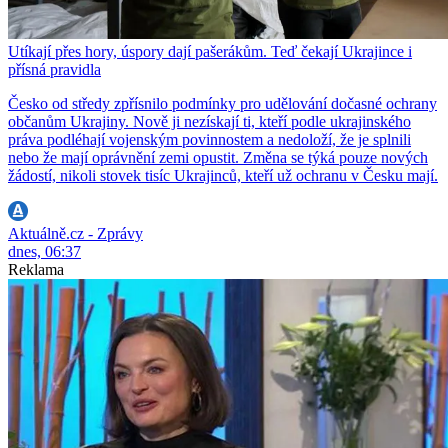
Utíkají přes hory, úspory dají pašerákům. Teď čekají Ukrajince i
přísná pravidla
Česko od středy zpřísnilo podmínky pro udělování dočasné ochrany
občanům Ukrajiny. Nově ji nezískají ti, kteří podle ukrajinského
práva podléhají vojenským povinnostem a nedoloží, že je splnili
nebo že mají oprávnění zemi opustit. Změna se týká pouze nových
žádostí, nikoli stovek tisíc Ukrajinců, kteří už ochranu v Česku mají.
Aktuálně.cz - Zprávy
dnes, 06:37
Reklama