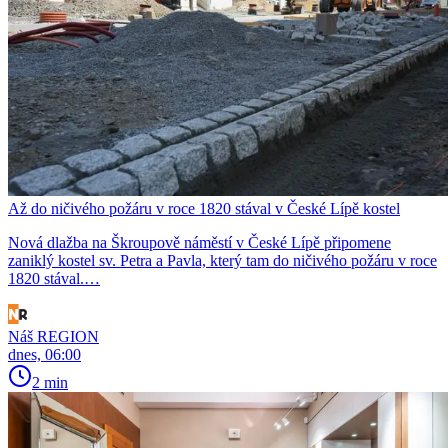
Až do ničivého požáru v roce 1820 stával v České Lípě kostel
Nová dlažba na Škroupově náměstí v České Lípě připomene
zaniklý kostel sv. Petra a Pavla, který tam do ničivého požáru v roce
1820 stával.…
Náš REGION
dnes, 06:00
2 min