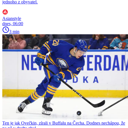
jednoho z obyvatel.
Asianstyle
dnes, 06:00
3 min
Ten je jak Ovečkin, zírali v Buffalu na Čecha. Dodnes nechápou, že