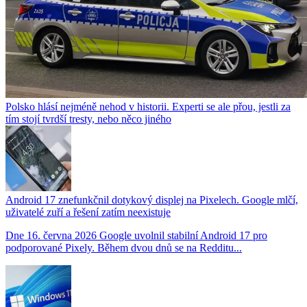
Polsko hlásí nejméně nehod v historii. Experti se ale přou, jestli za
tím stojí tvrdší tresty, nebo něco jiného
Android 17 znefunkčnil dotykový displej na Pixelech. Google mlčí,
uživatelé zuří a řešení zatím neexistuje
Dne 16. června 2026 Google uvolnil stabilní Android 17 pro
podporované Pixely. Během dvou dnů se na Redditu...