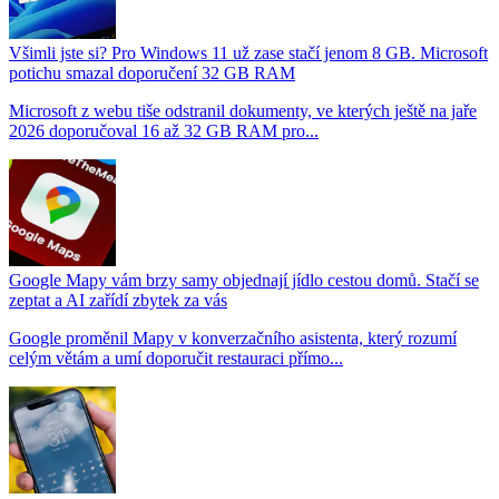
Všimli jste si? Pro Windows 11 už zase stačí jenom 8 GB. Microsoft
potichu smazal doporučení 32 GB RAM
Microsoft z webu tiše odstranil dokumenty, ve kterých ještě na jaře
2026 doporučoval 16 až 32 GB RAM pro...
Google Mapy vám brzy samy objednají jídlo cestou domů. Stačí se
zeptat a AI zařídí zbytek za vás
Google proměnil Mapy v konverzačního asistenta, který rozumí
celým větám a umí doporučit restauraci přímo...