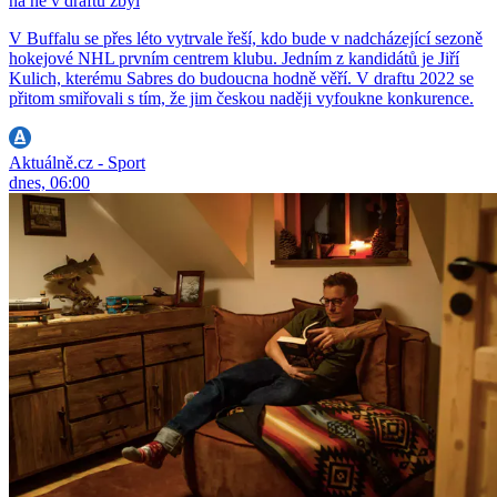
na ně v draftu zbyl
V Buffalu se přes léto vytrvale řeší, kdo bude v nadcházející sezoně
hokejové NHL prvním centrem klubu. Jedním z kandidátů je Jiří
Kulich, kterému Sabres do budoucna hodně věří. V draftu 2022 se
přitom smiřovali s tím, že jim českou naději vyfoukne konkurence.
Aktuálně.cz - Sport
dnes, 06:00