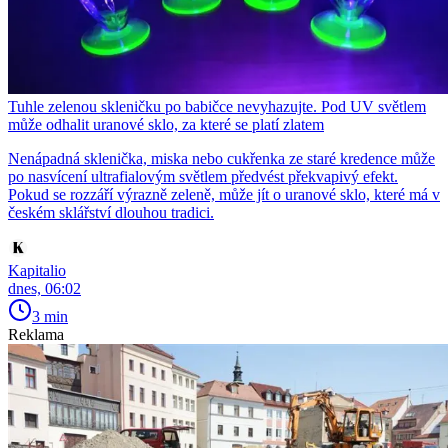
Tuhle zelenou skleničku po babičce nevyhazujte. Pod UV světlem
může odhalit uranové sklo, za které se platí zlatem
Nenápadná sklenička, miska nebo cukřenka ze staré kredence může
po nasvícení ultrafialovým světlem předvést překvapivý efekt.
Pokud se rozzáří výrazně zeleně, může jít o uranové sklo, které má v
českém sklářství dlouhou tradici.
Kapitalio
dnes, 06:02
3 min
Reklama