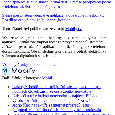
Jedna aplikace slibuje slunce, druhá déšť. Proč se předpovědi počasí
v telefonu tak liší a která má pravdu
Stejné město, stejný den, dvě aplikace, a dvě úplně jiné ikonky.
Rozdíl nevzniká tím, že by jedna „kecala“....
Tento článek byl publikován ze zdrojů
Mobify.cz
Web se zaměřuje na mobilní telefony, chytré technologie a moderní
aplikace. Čtenáři zde najdou recenze nových modelů, srovnání
zařízení, tipy na užitečné aplikace i praktické rady, jak z telefonu
dostat maximum. Obsah sleduje také trendy v oblasti elektroniky,
softwaru a digitálních služeb – od...
Všechny články tohoto autora →
Další články z kategorie
Mobil
Galaxy Z Fold8 Ultra stojí jmění, ale stojí za to. Po pár
hodinách člověk zjistí, že cesta zpátky neexistuje
Nabíječku už v krabici notebooku nenajdete. EU donutila
výrobce změnit pravidla, od dubna jedině za své
Jedno číslo na faktuře za internet prozradí, jestli
(ne)přeplácíte. Většina Čechů ho nikdy nekontrolovala
Fejkové iPhony zaplavily Barcelonu. Oranžová barva, široký