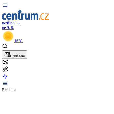
neděle 9. 8.
ne 9. 8.
16°C
Přihlášení
Reklama