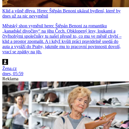
Klid a vůně dřeva. Herec Štěpán Benoni ukázal bydlení, které by
dnes už za nic nevyměnil
Městský shon vyměnil herec Štěpán Benoni za romantiku
„kanadské divočiny“ na jihu Čech. Obklopený lesy, loukami a
čtyřnohými společníky tu našel přesně to, co mu ve městě chybí –
klid a prostor zpomalit. A i když kvůli práci pravidelně usedá do
auta a vyráží do Prahy, jakmile mu to pracovní povinnosti dovolí,
vrací se zpátky na jih.
Žena.cz
dnes, 05:59
Reklama