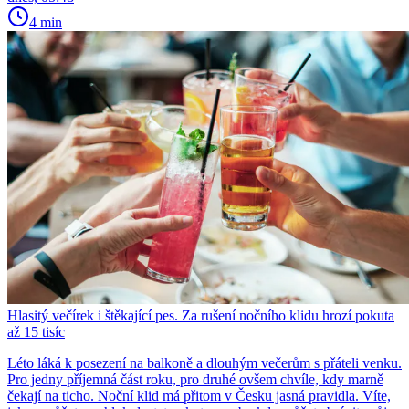
4 min
Hlasitý večírek i štěkající pes. Za rušení nočního klidu hrozí pokuta
až 15 tisíc
Léto láká k posezení na balkoně a dlouhým večerům s přáteli venku.
Pro jedny příjemná část roku, pro druhé ovšem chvíle, kdy marně
čekají na ticho. Noční klid má přitom v Česku jasná pravidla. Víte,