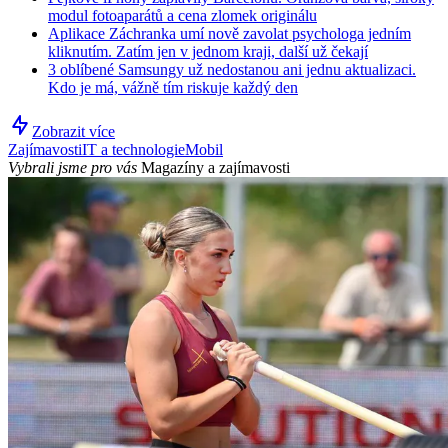
modul fotoaparátů a cena zlomek originálu
Aplikace Záchranka umí nově zavolat psychologa jedním
kliknutím. Zatím jen v jednom kraji, další už čekají
3 oblíbené Samsungy už nedostanou ani jednu aktualizaci.
Kdo je má, vážně tím riskuje každý den
Zobrazit více
Zajímavosti
IT a technologie
Mobil
Vybrali jsme pro vás
Magazíny a zajímavosti