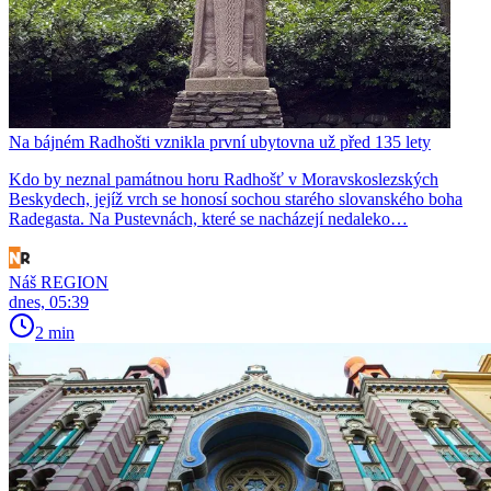
Na bájném Radhošti vznikla první ubytovna už před 135 lety
Kdo by neznal památnou horu Radhošť v Moravskoslezských
Beskydech, jejíž vrch se honosí sochou starého slovanského boha
Radegasta. Na Pustevnách, které se nacházejí nedaleko…
Náš REGION
dnes, 05:39
2 min