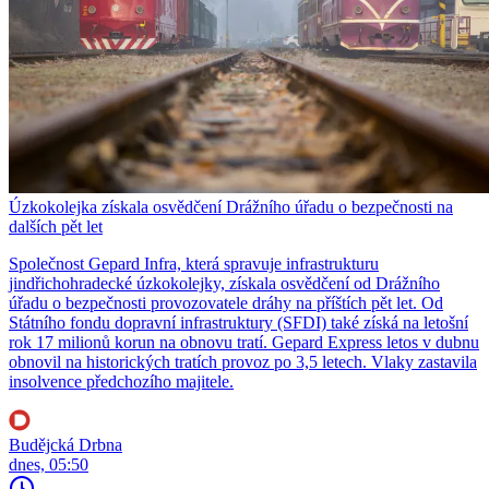
Úzkokolejka získala osvědčení Drážního úřadu o bezpečnosti na
dalších pět let
Společnost Gepard Infra, která spravuje infrastrukturu
jindřichohradecké úzkokolejky, získala osvědčení od Drážního
úřadu o bezpečnosti provozovatele dráhy na příštích pět let. Od
Státního fondu dopravní infrastruktury (SFDI) také získá na letošní
rok 17 milionů korun na obnovu tratí. Gepard Express letos v dubnu
obnovil na historických tratích provoz po 3,5 letech. Vlaky zastavila
insolvence předchozího majitele.
Budějcká Drbna
dnes, 05:50