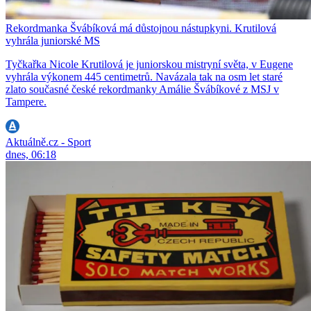
Rekordmanka Švábíková má důstojnou nástupkyni. Krutilová
vyhrála juniorské MS
Tyčkařka Nicole Krutilová je juniorskou mistryní světa, v Eugene
vyhrála výkonem 445 centimetrů. Navázala tak na osm let staré
zlato současné české rekordmanky Amálie Švábíkové z MSJ v
Tampere.
Aktuálně.cz - Sport
dnes, 06:18