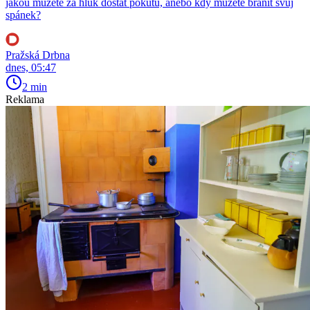
jakou můžete za hluk dostat pokutu, anebo kdy můžete bránit svůj
spánek?
Pražská Drbna
dnes, 05:47
2 min
Reklama