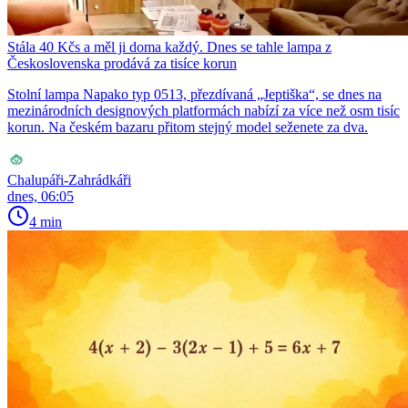
Stála 40 Kčs a měl ji doma každý. Dnes se tahle lampa z
Československa prodává za tisíce korun
Stolní lampa Napako typ 0513, přezdívaná „Jeptiška“, se dnes na
mezinárodních designových platformách nabízí za více než osm tisíc
korun. Na českém bazaru přitom stejný model seženete za dva.
Chalupáři-Zahrádkáři
dnes, 06:05
4 min