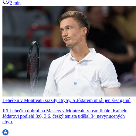
2 min
Lehečku v Montrealu srazily chyby. S Jódarem uhrál jen šest gamů
Jiří Lehečka dohrál na Masters v Montrealu v osmifinále. Rafaelu
Jódarovi podlehl 3:6, 3:6, český tenista udělal 34 nevynucených
chyb.