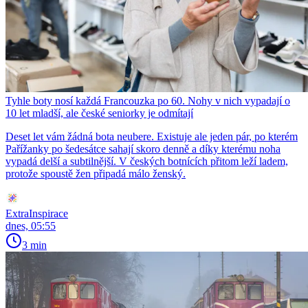
Tyhle boty nosí každá Francouzka po 60. Nohy v nich vypadají o
10 let mladší, ale české seniorky je odmítají
Deset let vám žádná bota neubere. Existuje ale jeden pár, po kterém
Pařížanky po šedesátce sahají skoro denně a díky kterému noha
vypadá delší a subtilnější. V českých botnících přitom leží ladem,
protože spoustě žen připadá málo ženský.
ExtraInspirace
dnes, 05:55
3 min