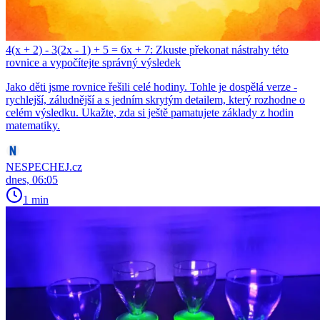
4(x + 2) - 3(2x - 1) + 5 = 6x + 7: Zkuste překonat nástrahy této
rovnice a vypočítejte správný výsledek
Jako děti jsme rovnice řešili celé hodiny. Tohle je dospělá verze -
rychlejší, záludnější a s jedním skrytým detailem, který rozhodne o
celém výsledku. Ukažte, zda si ještě pamatujete základy z hodin
matematiky.
NESPECHEJ.cz
dnes, 06:05
1 min