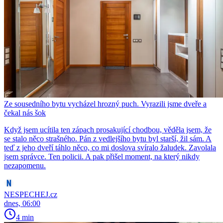
Ze sousedního bytu vycházel hrozný puch. Vyrazili jsme dveře a
čekal nás šok
Když jsem ucítila ten zápach prosakující chodbou, věděla jsem, že
se stalo něco strašného. Pán z vedlejšího bytu byl starší, žil sám. A
teď z jeho dveří táhlo něco, co mi doslova svíralo žaludek. Zavolala
jsem správce. Ten policii. A pak přišel moment, na který nikdy
nezapomenu.
NESPECHEJ.cz
dnes, 06:00
4 min