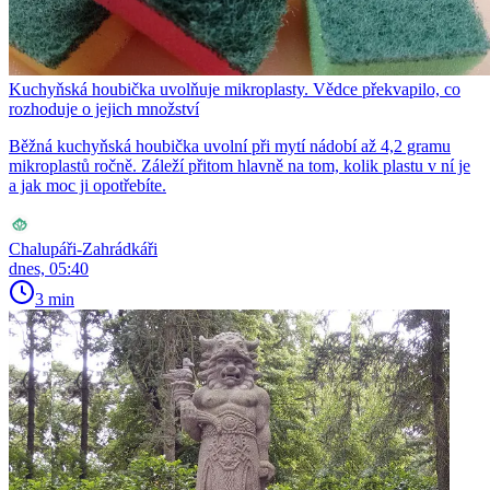
Kuchyňská houbička uvolňuje mikroplasty. Vědce překvapilo, co
rozhoduje o jejich množství
Běžná kuchyňská houbička uvolní při mytí nádobí až 4,2 gramu
mikroplastů ročně. Záleží přitom hlavně na tom, kolik plastu v ní je
a jak moc ji opotřebíte.
Chalupáři-Zahrádkáři
dnes, 05:40
3 min