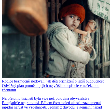
Rodiče bezmocně sledovali, jak děti přicházejí o lepší budoucnost.
Odvážný plán proměnil jejich největšího nepřítele v nečekanou
záchranu
Na přelomu tisíciletí byla více než polovina obyvatelstva
Bangladéše negramotná. Během čtvrt století ale stát zaznamenal
rapidní nárůst ve vzdělanosti. Jedním z důvodů je geniální nápad