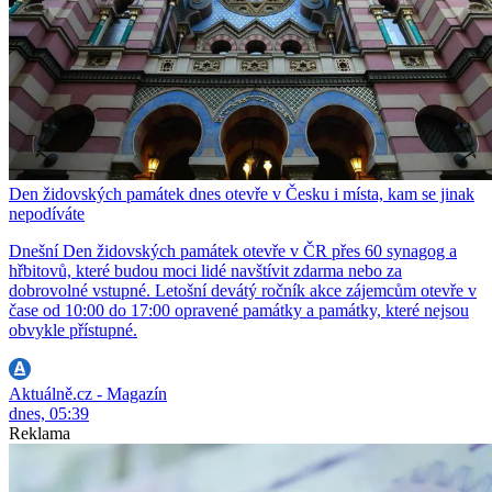
Den židovských památek dnes otevře v Česku i místa, kam se jinak
nepodíváte
Dnešní Den židovských památek otevře v ČR přes 60 synagog a
hřbitovů, které budou moci lidé navštívit zdarma nebo za
dobrovolné vstupné. Letošní devátý ročník akce zájemcům otevře v
čase od 10:00 do 17:00 opravené památky a památky, které nejsou
obvykle přístupné.
Aktuálně.cz - Magazín
dnes, 05:39
Reklama