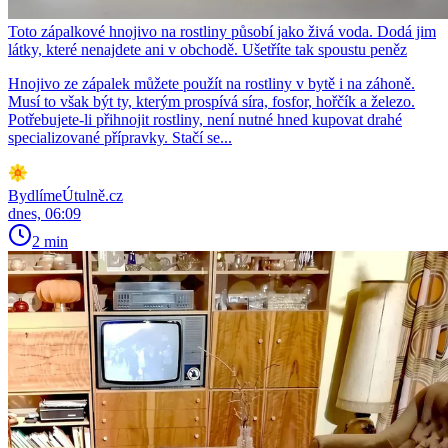
Toto zápalkové hnojivo na rostliny působí jako živá voda. Dodá jim
látky, které nenajdete ani v obchodě. Ušetříte tak spoustu peněz
Hnojivo ze zápalek můžete použít na rostliny v bytě i na záhoně.
Musí to však být ty, kterým prospívá síra, fosfor, hořčík a železo.
Potřebujete-li přihnojit rostliny, není nutné hned kupovat drahé
specializované přípravky. Stačí se...
BydlímeÚtulně.cz
dnes, 06:09
2 min