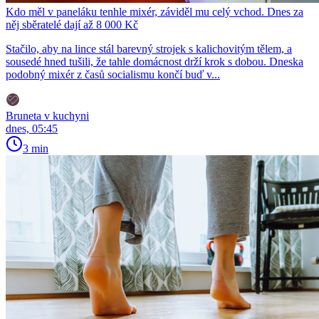
Kdo měl v paneláku tenhle mixér, záviděl mu celý vchod. Dnes za
něj sběratelé dají až 8 000 Kč
Stačilo, aby na lince stál barevný strojek s kalichovitým tělem, a
sousedé hned tušili, že tahle domácnost drží krok s dobou. Dneska
podobný mixér z časů socialismu končí buď v...
Bruneta v kuchyni
dnes, 05:45
3 min