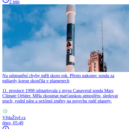
2 min
Na odstranění chyby měli skoro rok. Přesto nakonec sonda za
miliardy korun skončila v plamenech
11. prosince 1998 odstartovala z mysu Canaveral sonda Mars
Climate Orbiter. Měla zkoumat marťanskou atmosféru, sledovat
prach, vodní páru a sezónní změny na povrchu rudé planety.
VědaŽivě.cz
dnes, 05:49