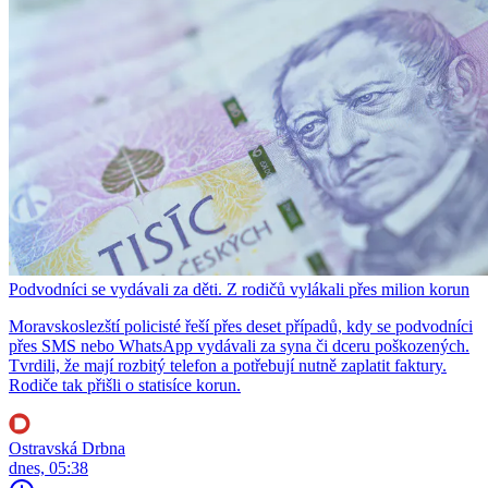
Podvodníci se vydávali za děti. Z rodičů vylákali přes milion korun
Moravskoslezští policisté řeší přes deset případů, kdy se podvodníci
přes SMS nebo WhatsApp vydávali za syna či dceru poškozených.
Tvrdili, že mají rozbitý telefon a potřebují nutně zaplatit faktury.
Rodiče tak přišli o statisíce korun.
Ostravská Drbna
dnes, 05:38