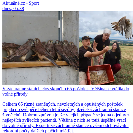
Aktuálně.cz - Sport
dnes, 05:38
V záchranné stanici letos skončilo 65 poštolek. Většina se vrátila do
volné přírody
Celkem 65 různě zraněných, nevzletných a opuštěných poštolek
přijala do své péče během letní sezóny plzeňská záchranná stanice
živočichů. Dobrou zprávou je, že v jejich případě se jedná o jedny z
nejlepších zvířecích pacientů. Většina z nich se totiž úspěšně vrací
do volné přírody. Experti ze záchranné stanice ovšem odchovávali i
rekordní počty dalších ptačích mláďat.