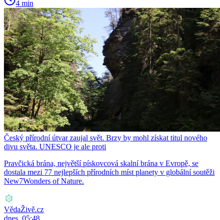
4 min
Český přírodní útvar zaujal svět. Brzy by mohl získat titul nového
divu světa. UNESCO je ale proti
Pravčická brána, největší pískovcová skalní brána v Evropě, se
dostala mezi 77 nejlepších přírodních míst planety v globální soutěži
New7Wonders of Nature.
VědaŽivě.cz
dnes, 05:48