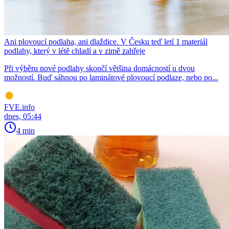
Ani plovoucí podlaha, ani dlaždice. V Česku teď letí 1 materiál
podlahy, který v létě chladí a v zimě zahřeje
Při výběru nové podlahy skončí většina domácností u dvou
možností. Buď sáhnou po laminátové plovoucí podlaze, nebo po...
FVE.info
dnes, 05:44
4 min