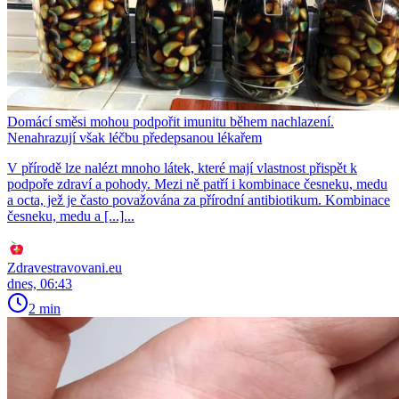
Domácí směsi mohou podpořit imunitu během nachlazení.
Nenahrazují však léčbu předepsanou lékařem
V přírodě lze nalézt mnoho látek, které mají vlastnost přispět k
podpoře zdraví a pohody. Mezi ně patří i kombinace česneku, medu
a octa, jež je často považována za přírodní antibiotikum. Kombinace
česneku, medu a [...]...
Zdravestravovani.eu
dnes, 06:43
2 min