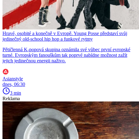
Hravé, osobité a konečně v Evropě. Young Posse představí svůj
jedinečný old-school hip hop a funkové rytmy
Pětičlenná K-popová skupina oznámila své vůbec první evropské
turné. Evropským fanouškům tak poprvé nabídne možnost zažít
jejich jedinečnou energii naživo.
Asianstyle
dnes, 06:30
3 min
Reklama