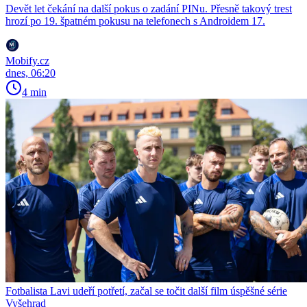
Devět let čekání na další pokus o zadání PINu. Přesně takový trest
hrozí po 19. špatném pokusu na telefonech s Androidem 17.
Mobify.cz
dnes, 06:20
4 min
Fotbalista Lavi udeří potřetí, začal se točit další film úspěšné série
Vyšehrad