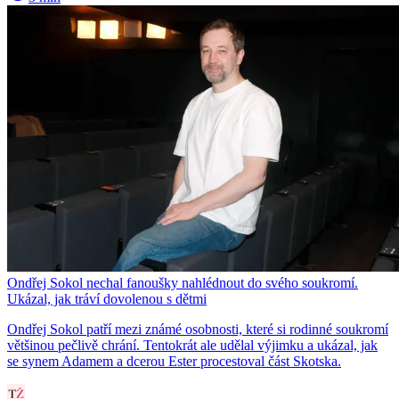
Ondřej Sokol nechal fanoušky nahlédnout do svého soukromí.
Ukázal, jak tráví dovolenou s dětmi
Ondřej Sokol patří mezi známé osobnosti, které si rodinné soukromí
většinou pečlivě chrání. Tentokrát ale udělal výjimku a ukázal, jak
se synem Adamem a dcerou Ester procestoval část Skotska.