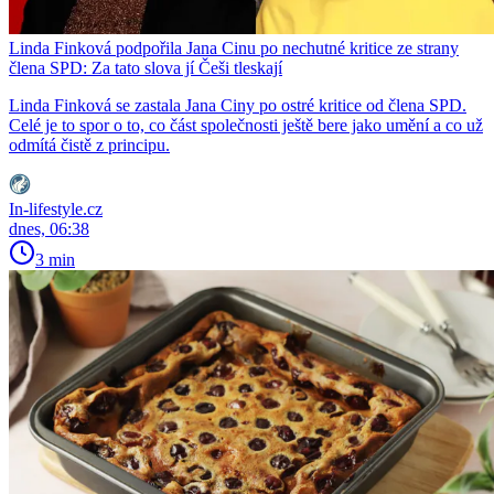
Linda Finková podpořila Jana Cinu po nechutné kritice ze strany
člena SPD: Za tato slova jí Češi tleskají
Linda Finková se zastala Jana Ciny po ostré kritice od člena SPD.
Celé je to spor o to, co část společnosti ještě bere jako umění a co už
odmítá čistě z principu.
In-lifestyle.cz
dnes, 06:38
3 min