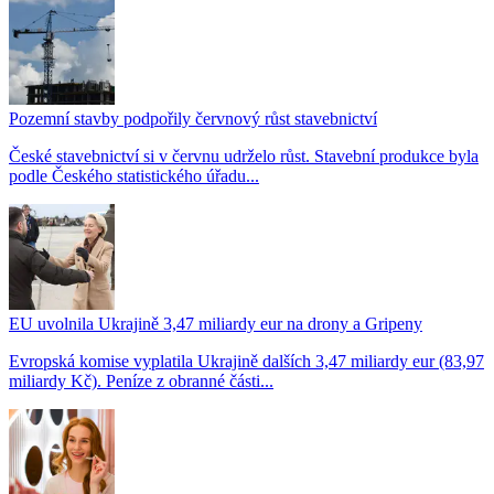
Pozemní stavby podpořily červnový růst stavebnictví
České stavebnictví si v červnu udrželo růst. Stavební produkce byla
podle Českého statistického úřadu...
EU uvolnila Ukrajině 3,47 miliardy eur na drony a Gripeny
Evropská komise vyplatila Ukrajině dalších 3,47 miliardy eur (83,97
miliardy Kč). Peníze z obranné části...