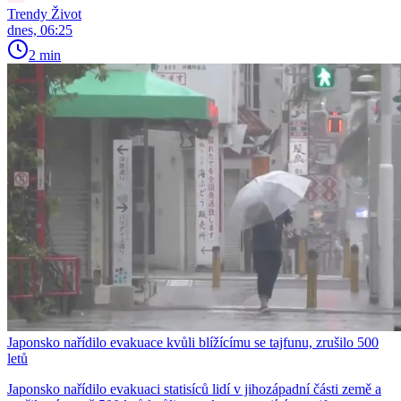
Trendy Život
dnes, 06:25
2 min
Japonsko nařídilo evakuace kvůli blížícímu se tajfunu, zrušilo 500
letů
Japonsko nařídilo evakuaci statisíců lidí v jihozápadní části země a