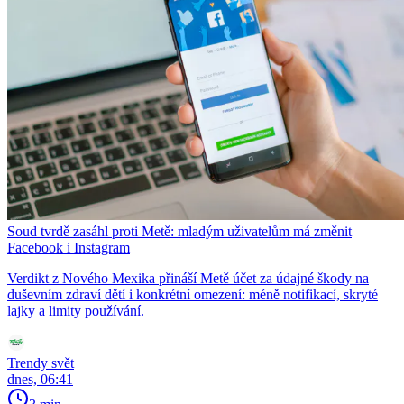
Soud tvrdě zasáhl proti Metě: mladým uživatelům má změnit
Facebook i Instagram
Verdikt z Nového Mexika přináší Metě účet za údajné škody na
duševním zdraví dětí i konkrétní omezení: méně notifikací, skryté
lajky a limity používání.
Trendy svět
dnes, 06:41