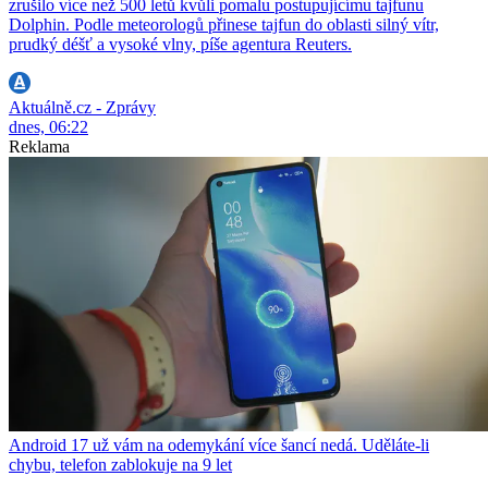
zrušilo více než 500 letů kvůli pomalu postupujícímu tajfunu
Dolphin. Podle meteorologů přinese tajfun do oblasti silný vítr,
prudký déšť a vysoké vlny, píše agentura Reuters.
Aktuálně.cz - Zprávy
dnes, 06:22
Reklama
Android 17 už vám na odemykání více šancí nedá. Uděláte-li
chybu, telefon zablokuje na 9 let