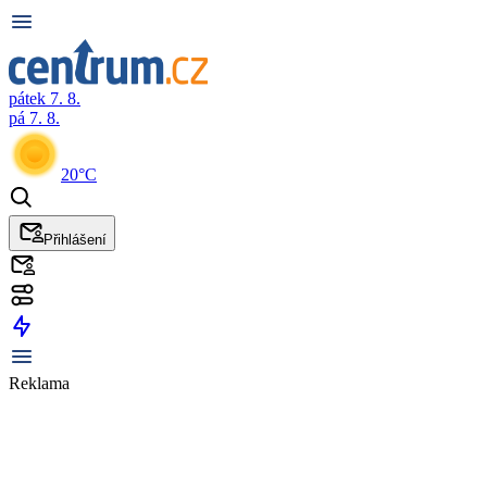
pátek 7. 8.
pá 7. 8.
20°C
Přihlášení
Reklama