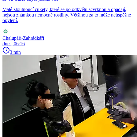
Malé žloutnoucí cukety, které se po odkvětu scvrknou a opadají,
nejsou známkou nemocné rostliny. Většinou za to může neúspěšné
opylení.
Chalupáři-Zahrádkáři
dnes, 06:16
3 min