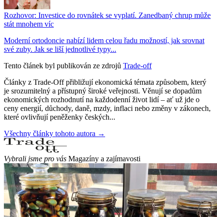
Rozhovor: Investice do rovnátek se vyplatí. Zanedbaný chrup může
stát mnohem víc
Moderní ortodoncie nabízí lidem celou řadu možností, jak srovnat
své zuby. Jak se liší jednotlivé typy...
Tento článek byl publikován ze zdrojů
Trade-off
Články z Trade-Off přibližují ekonomická témata způsobem, který
je srozumitelný a přístupný široké veřejnosti. Věnují se dopadům
ekonomických rozhodnutí na každodenní život lidí – ať už jde o
ceny energií, důchody, daně, mzdy, inflaci nebo změny v zákonech,
které ovlivňují peněženky českých...
Všechny články tohoto autora →
Vybrali jsme pro vás
Magazíny a zajímavosti