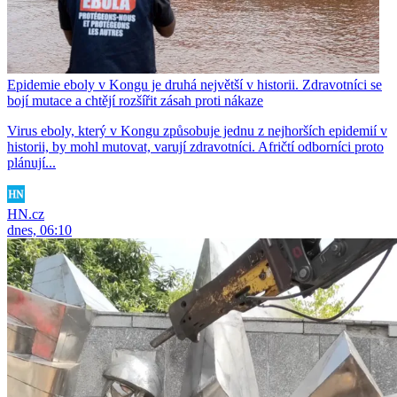
Epidemie eboly v Kongu je druhá největší v historii. Zdravotníci se
bojí mutace a chtějí rozšířit zásah proti nákaze
Virus eboly, který v Kongu způsobuje jednu z nejhorších epidemií v
historii, by mohl mutovat, varují zdravotníci. Afričtí odborníci proto
plánují...
HN.cz
dnes, 06:10