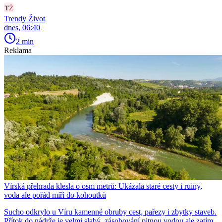
Trendy Život
dnes, 06:40
2 min
Reklama
Vírská přehrada klesla o osm metrů: Ukázala staré cesty i ruiny,
voda ale pořád míří do kohoutků
Sucho odkrylo u Víru kamenné obruby cest, pařezy i zbytky staveb.
Přítok do nádrže je velmi slabý, zásobování pitnou vodou ale zatím