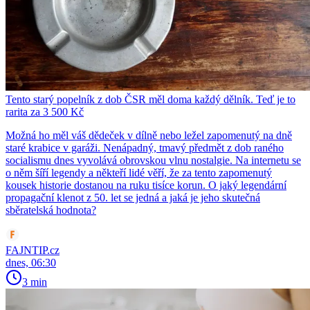
Tento starý popelník z dob ČSR měl doma každý dělník. Teď je to
rarita za 3 500 Kč
Možná ho měl váš dědeček v dílně nebo ležel zapomenutý na dně
staré krabice v garáži. Nenápadný, tmavý předmět z dob raného
socialismu dnes vyvolává obrovskou vlnu nostalgie. Na internetu se
o něm šíří legendy a někteří lidé věří, že za tento zapomenutý
kousek historie dostanou na ruku tisíce korun. O jaký legendární
propagační klenot z 50. let se jedná a jaká je jeho skutečná
sběratelská hodnota?
FAJNTIP.cz
dnes, 06:30
3 min