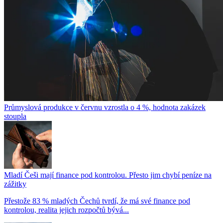
Průmyslová produkce v červnu vzrostla o 4 %, hodnota zakázek
stoupla
Mladí Češi mají finance pod kontrolou. Přesto jim chybí peníze na
zážitky
Přestože 83 % mladých Čechů tvrdí, že má své finance pod
kontrolou, realita jejich rozpočtů bývá...