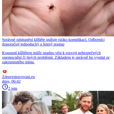
Správné odstranění klíštěte snižuje riziko komplikací. Odborníci
doporučují jednoduchý a šetrný postup
Kousnutí klíštětem může snadno vést k rozvoji nebezpečných
onemocnění či jiných problémů. Základem je správně ho vyndat ze
zakousnutého místa.
Zdravestravovani.eu
dnes, 06:42
2 min