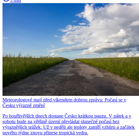
3 min
Meteorologové mají před víkendem dobrou zprávu: Počasí se v
Česku výrazně změní
Po bouřlivějších dnech dostane Česko krátkou pauzu. V pátek a v
sobotu bude na většině území převládat slunečné počasí bez
výraznějších srážek. Už v neděli ale teploty zamíří vzhůru a začátek
nového týdne znovu přinese tropická vedra.