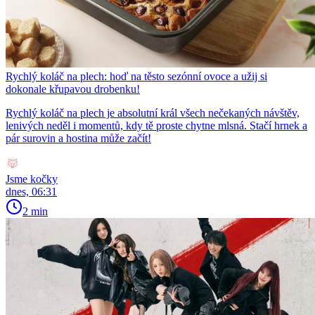
Rychlý koláč na plech: hoď na těsto sezónní ovoce a užij si
dokonale křupavou drobenku!
Rychlý koláč na plech je absolutní král všech nečekaných návštěv,
lenivých neděl i momentů, kdy tě proste chytne mlsná. Stačí hrnek a
pár surovin a hostina může začít!
Jsme kočky
dnes, 06:31
2 min