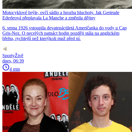
Motocyklové brýle, ovčí sádlo a hrozba hluchoty. Jak Gertrude
Ederleová přeplavala La Manche a změnila dějiny
6. srpna 1926 vstoupila devatenáctiletá Američanka do vody u Cap
Gris-Nez. O necelých patnáct hodin později stála na anglickém
břehu, rychlejší než kterýkoli muž před ní.
SportyŽivě
dnes, 06:39
4 min