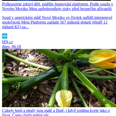
Poškozujete zdraví dětí, změňte fungování platforem. Podle soudu v
Novém Mexiku Meta upřednostňuje zisky před bezpečím uživatelů
Soud v americkém státě Nové Mexiko ve čtvrtek nařídil internetové
společnosti Meta Platforms zaplatit 567 milionů dolarů (téměř 12
miliard Kč) za...
HN.cz
dnes, 06:18
Cukety hnijí a plody jsou malé a žluté, i když rostlina kvete jako o
život. Často chybí jediná věc