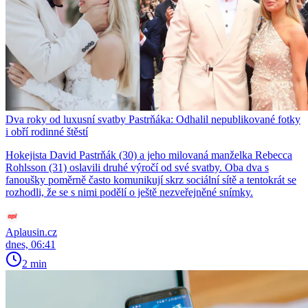
Dva roky od luxusní svatby Pastrňáka: Odhalil nepublikované fotky
i obří rodinné štěstí
Hokejista David Pastrňák (30) a jeho milovaná manželka Rebecca
Rohlsson (31) oslavili druhé výročí od své svatby. Oba dva s
fanoušky poměrně často komunikují skrz sociální sítě a tentokrát se
rozhodli, že se s nimi podělí o ještě nezveřejněné snímky.
Aplausin.cz
dnes, 06:41
2 min