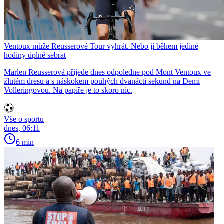
Ventoux může Reusserové Tour vyhrát. Nebo jí během jediné
hodiny úplně sebrat
Marlen Reusserová přijede dnes odpoledne pod Mont Ventoux ve
žlutém dresu a s náskokem pouhých dvanácti sekund na Demi
Volleringovou. Na papíře je to skoro nic.
Vše o sportu
dnes, 06:11
6 min