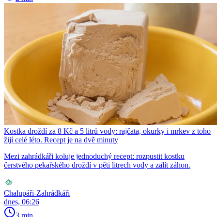
Kostka droždí za 8 Kč a 5 litrů vody: rajčata, okurky i mrkev z toho
žijí celé léto. Recept je na dvě minuty
Mezi zahrádkáři koluje jednoduchý recept: rozpustit kostku
čerstvého pekařského droždí v pěti litrech vody a zalít záhon.
Chalupáři-Zahrádkáři
dnes, 06:26
3 min