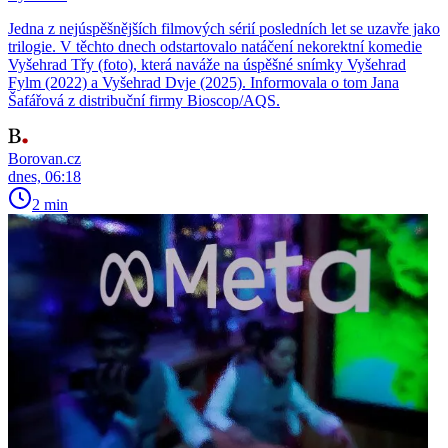
Jedna z nejúspěšnějších filmových sérií posledních let se uzavře jako
trilogie. V těchto dnech odstartovalo natáčení nekorektní komedie
Vyšehrad Třy (foto), která naváže na úspěšné snímky Vyšehrad
Fylm (2022) a Vyšehrad Dvje (2025). Informovala o tom Jana
Šafářová z distribuční firmy Bioscop/AQS.
Borovan.cz
dnes, 06:18
2 min