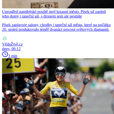
Uprostřed namibijské pouště stojí luxusní město. Písek už zaplnil
jeho domy i taneční sál, s dronem sem ale nesmíte
Písek zaplavuje salony, chodby i taneční sál města, které na počátku
20. století produkovalo téměř dvanáct procent světových diamantů.
VědaŽivě.cz
dnes, 06:12
3 min