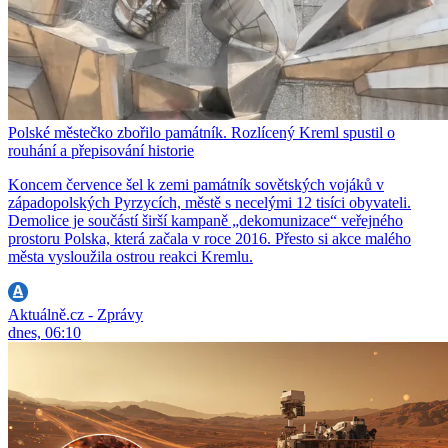
Polské městečko zbořilo památník. Rozlícený Kreml spustil o
rouhání a přepisování historie
Koncem července šel k zemi památník sovětských vojáků v
západopolských Pyrzycích, městě s necelými 12 tisíci obyvateli.
Demolice je součástí širší kampaně „dekomunizace“ veřejného
prostoru Polska, která začala v roce 2016. Přesto si akce malého
města vysloužila ostrou reakci Kremlu.
Aktuálně.cz - Zprávy
dnes, 06:10