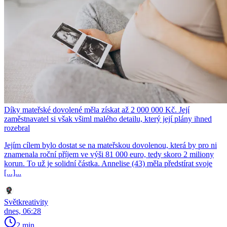
Díky mateřské dovolené měla získat až 2 000 000 Kč. Její
zaměstnavatel si však všiml malého detailu, který její plány ihned
rozebral
Jejím cílem bylo dostat se na mateřskou dovolenou, která by pro ni
znamenala roční příjem ve výši 81 000 euro, tedy skoro 2 miliony
korun. To už je solidní částka. Annelise (43) měla předstírat svoje
[...]...
Světkreativity
dnes, 06:28
2 min