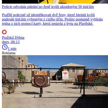
Policie odvolala pátrání po ženě kvůli ukradeným 50 tisícům
Pražští policisté už identifikovali dvě ženy, které hledali kvůli
padesáti tisícům vybraným z cizího účtu. Peníze postupně vybírala
jedna z nich pomocí karty, která zmizela z bytu na Plzeňské.
Pražská Drbna
dnes, 06:13
1 min
Reklama