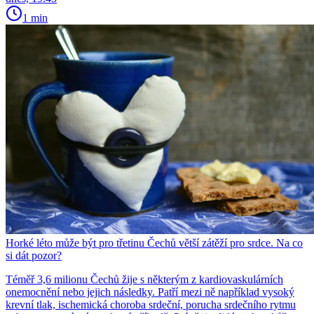
1 min
Horké léto může být pro třetinu Čechů větší zátěží pro srdce. Na co
si dát pozor?
Téměř 3,6 milionu Čechů žije s některým z kardiovaskulárních
onemocnění nebo jejich následky. Patří mezi ně například vysoký
krevní tlak, ischemická choroba srdeční, porucha srdečního rytmu