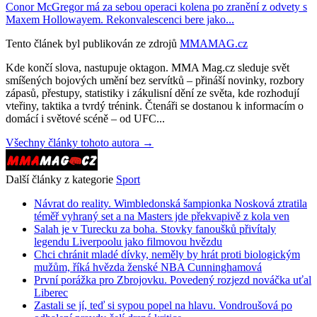
Conor McGregor má za sebou operaci kolena po zranění z odvety s
Maxem Hollowayem. Rekonvalescenci bere jako...
Tento článek byl publikován ze zdrojů
MMAMAG.cz
Kde končí slova, nastupuje oktagon. MMA Mag.cz sleduje svět
smíšených bojových umění bez servítků – přináší novinky, rozbory
zápasů, přestupy, statistiky i zákulisní dění ze světa, kde rozhodují
vteřiny, taktika a tvrdý trénink. Čtenáři se dostanou k informacím o
domácí i světové scéně – od UFC...
Všechny články tohoto autora →
Další články z kategorie
Sport
Návrat do reality. Wimbledonská šampionka Nosková ztratila
téměř vyhraný set a na Masters jde překvapivě z kola ven
Salah je v Turecku za boha. Stovky fanoušků přivítaly
legendu Liverpoolu jako filmovou hvězdu
Chci chránit mladé dívky, neměly by hrát proti biologickým
mužům, říká hvězda ženské NBA Cunninghamová
První porážka pro Zbrojovku. Povedený rozjezd nováčka uťal
Liberec
Zastali se jí, teď si sypou popel na hlavu. Vondroušová po