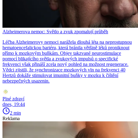
Alzheimerova nemoc: Světlo a zvuk zpomalují průběh
Léčba Alzheimerovy nemoci narážela dlouhá léta na neprostupnou
hematoencefalickou bariéru, která bránila většině léků proniknout
přímo k mozkovým buňkám. Objev takzvané neurostimulace
pomocí blikajícího světla a zvukových impulsů o specifické
frekvenci však přináší zcela nový pohled na možnost regenerace.
Vědci zjistili, že synchronizace mozkových vln na frekvenci 40
Hertzů dokáže stimulovat imunitní buňky v mozku k čištění
nebezpečných usazenin.
Plné zdraví
dnes, 19:44
2 min
Reklama