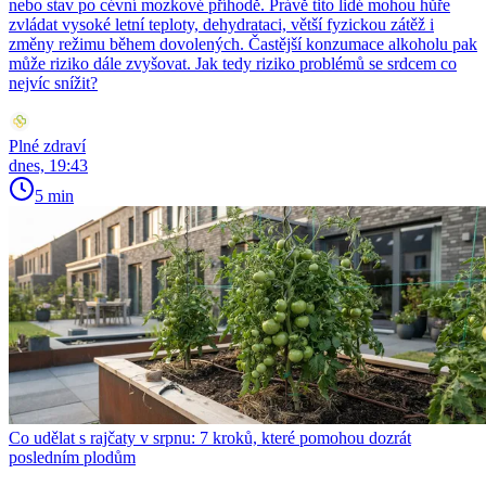
nebo stav po cévní mozkové příhodě. Právě tito lidé mohou hůře
zvládat vysoké letní teploty, dehydrataci, větší fyzickou zátěž i
změny režimu během dovolených. Častější konzumace alkoholu pak
může riziko dále zvyšovat. Jak tedy riziko problémů se srdcem co
nejvíc snížit?
Plné zdraví
dnes, 19:43
5 min
Co udělat s rajčaty v srpnu: 7 kroků, které pomohou dozrát
posledním plodům