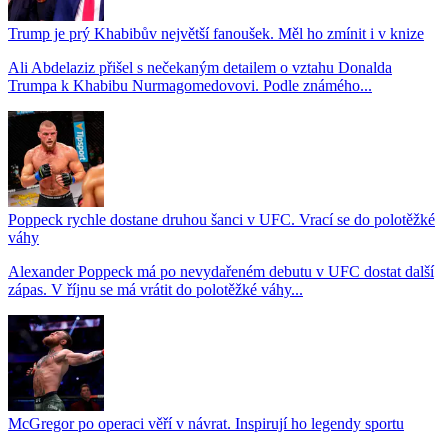
Trump je prý Khabibův největší fanoušek. Měl ho zmínit i v knize
Ali Abdelaziz přišel s nečekaným detailem o vztahu Donalda
Trumpa k Khabibu Nurmagomedovovi. Podle známého...
Poppeck rychle dostane druhou šanci v UFC. Vrací se do polotěžké
váhy
Alexander Poppeck má po nevydařeném debutu v UFC dostat další
zápas. V říjnu se má vrátit do polotěžké váhy...
McGregor po operaci věří v návrat. Inspirují ho legendy sportu