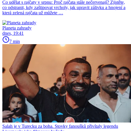
Co udělat s rajčaty v srpnu: Proč rajčata stále nečervenají? Zjistěte,
co odstranit, kdy zaštipovat vrcholy, jak upravit zálivku a hnojení a
která zelená rajčata už můžete …
Planeta zahrady
dnes, 19:41
7 min
Salah je v Turecku za boha. Stovky fanoušků přivítaly legendu