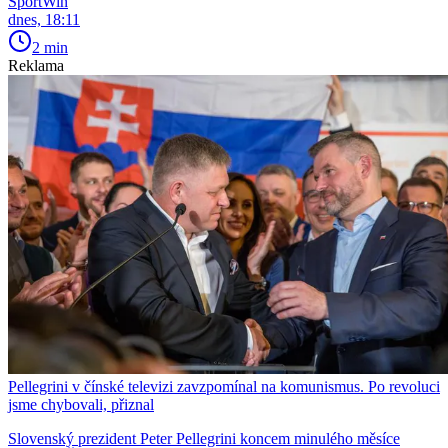
SportWin
dnes, 18:11
2 min
Reklama
Pellegrini v čínské televizi zavzpomínal na komunismus. Po revoluci
jsme chybovali, přiznal
Slovenský prezident Peter Pellegrini koncem minulého měsíce