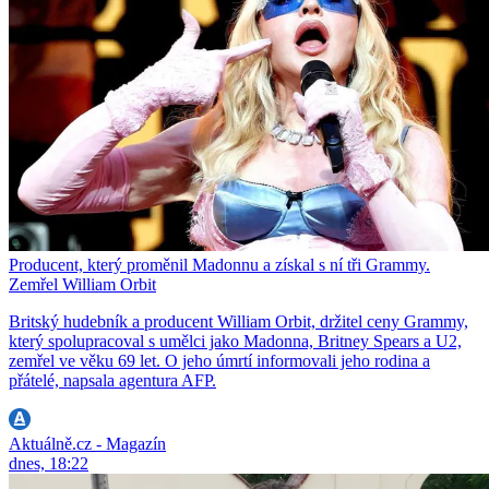
Producent, který proměnil Madonnu a získal s ní tři Grammy.
Zemřel William Orbit
Britský hudebník a producent William Orbit, držitel ceny Grammy,
který spolupracoval s umělci jako Madonna, Britney Spears a U2,
zemřel ve věku 69 let. O jeho úmrtí informovali jeho rodina a
přátelé, napsala agentura AFP.
Aktuálně.cz - Magazín
dnes, 18:22