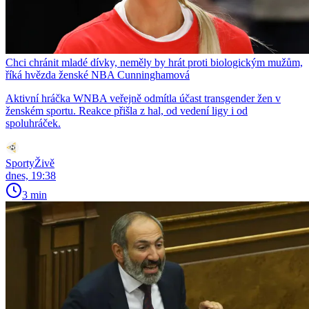
Chci chránit mladé dívky, neměly by hrát proti biologickým mužům,
říká hvězda ženské NBA Cunninghamová
Aktivní hráčka WNBA veřejně odmítla účast transgender žen v
ženském sportu. Reakce přišla z hal, od vedení ligy i od
spoluhráček.
SportyŽivě
dnes, 19:38
3 min