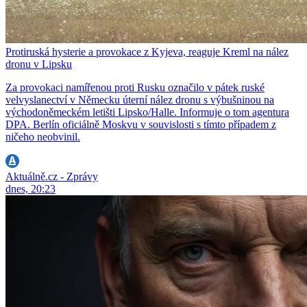
Protiruská hysterie a provokace z Kyjeva, reaguje Kreml na nález
dronu v Lipsku
Za provokaci namířenou proti Rusku označilo v pátek ruské
velvyslanectví v Německu úterní nález dronu s výbušninou na
východoněmeckém letišti Lipsko/Halle. Informuje o tom agentura
DPA. Berlín oficiálně Moskvu v souvislosti s tímto případem z
ničeho neobvinil.
Aktuálně.cz - Zprávy
dnes, 20:23