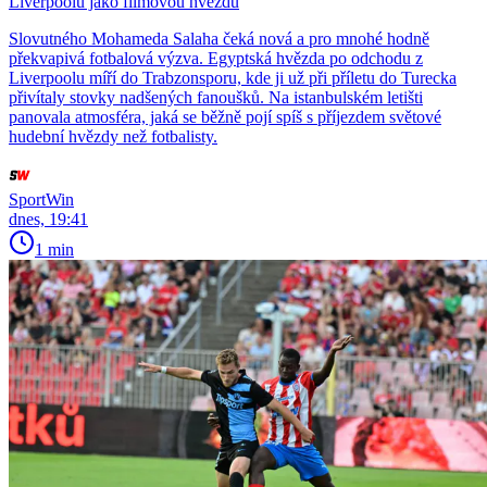
Liverpoolu jako filmovou hvězdu
Slovutného Mohameda Salaha čeká nová a pro mnohé hodně
překvapivá fotbalová výzva. Egyptská hvězda po odchodu z
Liverpoolu míří do Trabzonsporu, kde ji už při příletu do Turecka
přivítaly stovky nadšených fanoušků. Na istanbulském letišti
panovala atmosféra, jaká se běžně pojí spíš s příjezdem světové
hudební hvězdy než fotbalisty.
SportWin
dnes, 19:41
1 min