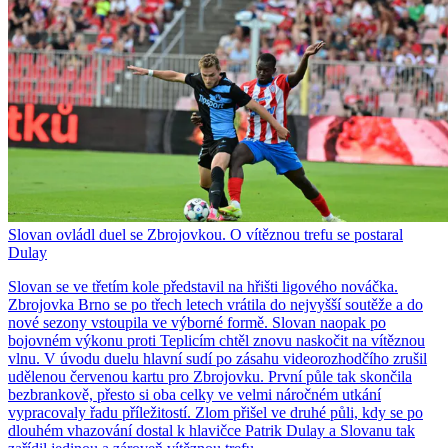
Slovan ovládl duel se Zbrojovkou. O vítěznou trefu se postaral
Dulay
Slovan se ve třetím kole představil na hřišti ligového nováčka.
Zbrojovka Brno se po třech letech vrátila do nejvyšší soutěže a do
nové sezony vstoupila ve výborné formě. Slovan naopak po
bojovném výkonu proti Teplicím chtěl znovu naskočit na vítěznou
vlnu. V úvodu duelu hlavní sudí po zásahu videorozhodčího zrušil
udělenou červenou kartu pro Zbrojovku. První půle tak skončila
bezbrankově, přesto si oba celky ve velmi náročném utkání
vypracovaly řadu příležitostí. Zlom přišel ve druhé půli, kdy se po
dlouhém vhazování dostal k hlavičce Patrik Dulay a Slovanu tak