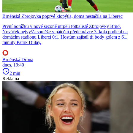
Brněnská Zbrojovka poprvé klopýtla, doma nestačila na Liberec
První porážku v nové sezoně utrpěli fotbalisté Zbrojovky Brno.
Nováček nejvyšší soutěže v páteční předehrávce 3. kola podlehl na
domácím stadionu Liberci 0:1. Hostům zajistil tři body gólem z 61.
minuty Patrik Dulay.
Brněnská Drbna
dnes, 19:40
2 min
Reklama