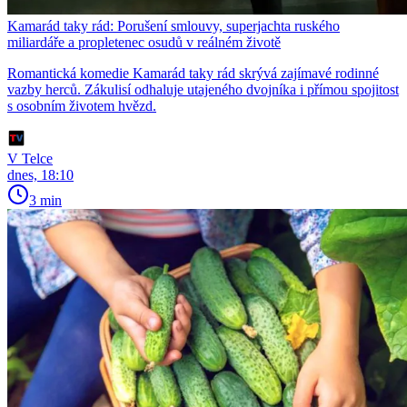
Kamarád taky rád: Porušení smlouvy, superjachta ruského
miliardáře a propletenec osudů v reálném životě
Romantická komedie Kamarád taky rád skrývá zajímavé rodinné
vazby herců. Zákulisí odhaluje utajeného dvojníka i přímou spojitost
s osobním životem hvězd.
V Telce
dnes, 18:10
3 min