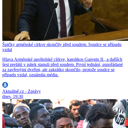
Špičky arménské církve skončily před soudem. Soudce se případu
vzdal
Hlava Arménské apoštolské církve, katolikos Garegin II., a dalších
šest prelátů v pátek stanuli před soudem. První jednání, uspořádané
za zavřenými dveřmi, ale zakrátko skončilo, protože soudce se
případu vzdal, oznámila média.
Aktuálně.cz - Zprávy
dnes, 19:30