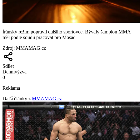
Íránský režim popravil dalšího sportovce. Bývalý šampion MMA
měl podle soudu pracovat pro Mosad
Zdroj
:
MMAMAG.cz
Sdílet
Denní
výzva
0
Reklama
Další články z
MMAMAG.cz