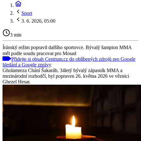
Sport
3. 6. 2026, 05:00
3 min
Íránský režim popravil dalšího sportovce. Bývalý šampion MMA
měl podle soudu pracovat pro Mosad
Přidejte si obsah Centrum.cz do oblíbených zdrojů pro Google
hledání a Google zprávy
Gholamreza Chání Šakaráb, 34letý bývalý zápasník MMA a
mezinárodní rozhodčí, byl popraven 26. května 2026 ve věznici
Ghezel Hesar.