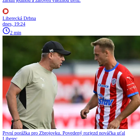
zařídil jedinou a zároveň vítěznou trefu.
Liberecká Drbna
dnes, 19:24
2 min
První porážka pro Zbrojovku. Povedený rozjezd nováčka uťal
Liberec