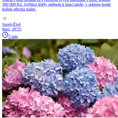
300 000 Kč. Světlice letěly směrem k hrací ploše, v sektoru hostů
hořela střecha toalet.
SportyŽivě
dnes, 20:55
3 min