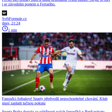
i se závodním postem u Ferrariho.
SvětFormule.cz
dnes, 21:24
1 min
Fanoušci fotbalové Sparty předvedli nepochopitelné chování. Klub
musí zaplatit tučnou pokutu
Sparta Praha dostala za výtržnosti svých fanoušků v Brně pokutu