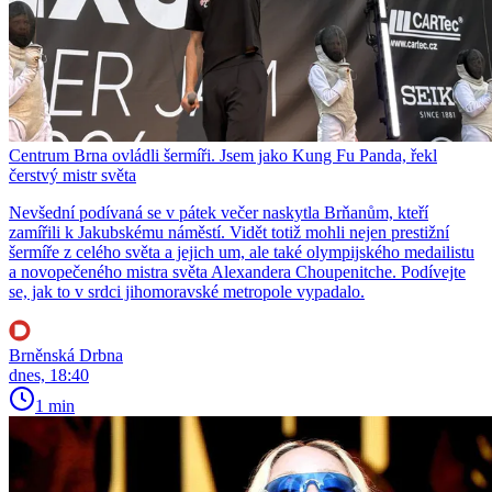
Centrum Brna ovládli šermíři. Jsem jako Kung Fu Panda, řekl
čerstvý mistr světa
Nevšední podívaná se v pátek večer naskytla Brňanům, kteří
zamířili k Jakubskému náměstí. Vidět totiž mohli nejen prestižní
šermíře z celého světa a jejich um, ale také olympijského medailistu
a novopečeného mistra světa Alexandera Choupenitche. Podívejte
se, jak to v srdci jihomoravské metropole vypadalo.
Brněnská Drbna
dnes, 18:40
1 min