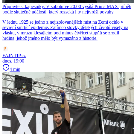
Připravte si kapesníky. V sobotu ve 20:00 vysílá Prima MAX příběh
podle skutečné události, který rozseká i ty nejtvrdší povahy
V lednu 1925 se jedno z nejizolovanějších míst na Zemi ocitlo v
sevření smrtící epidemie. Zatímco stovky dětských životů visely na
vlásku, v mrazu klesajícím pod minus čtyřicet stupňů se zrodil
hrdina, jehož jméno mělo být vymazáno z historie.
FAJNTIP.cz
dnes, 19:00
4 min