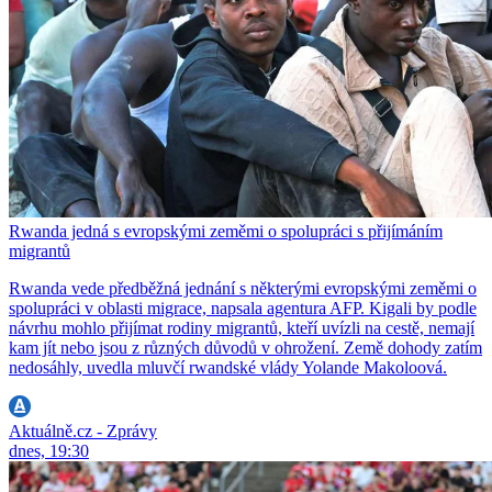
Rwanda jedná s evropskými zeměmi o spolupráci s přijímáním
migrantů
Rwanda vede předběžná jednání s některými evropskými zeměmi o
spolupráci v oblasti migrace, napsala agentura AFP. Kigali by podle
návrhu mohlo přijímat rodiny migrantů, kteří uvízli na cestě, nemají
kam jít nebo jsou z různých důvodů v ohrožení. Země dohody zatím
nedosáhly, uvedla mluvčí rwandské vlády Yolande Makoloová.
Aktuálně.cz - Zprávy
dnes, 19:30