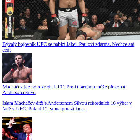
Bývalý bojovník UFC se nabízí Jakeu Paulovi zdarma. Nechce ani
cent
Machačev jde po rekordu UFC. Proti Garrymu může překonat
Andersona Silvu
Islam Machačev drží s Andersonem Silvou rekordních 16 výher v
řadě v UFC. Pokud 15. srpna porazí Iana...