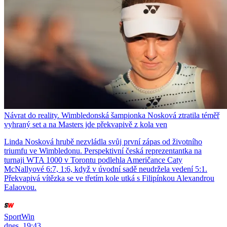
Návrat do reality. Wimbledonská šampionka Nosková ztratila téměř
vyhraný set a na Masters jde překvapivě z kola ven
Linda Nosková hrubě nezvládla svůj první zápas od životního
triumfu ve Wimbledonu. Perspektivní česká reprezentantka na
turnaji WTA 1000 v Torontu podlehla Američance Caty
McNallyové 6:7, 1:6, když v úvodní sadě neudržela vedení 5:1.
Překvapivá vítězka se ve třetím kole utká s Filipínkou Alexandrou
Ealaovou.
SportWin
dnes, 19:43