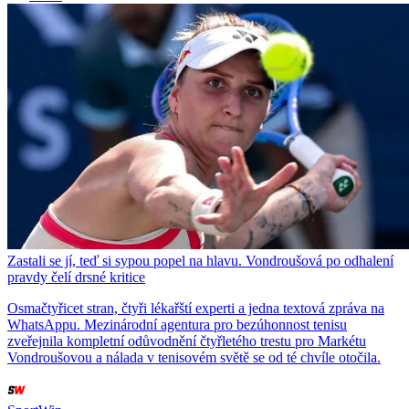
Zastali se jí, teď si sypou popel na hlavu. Vondroušová po odhalení
pravdy čelí drsné kritice
Osmačtyřicet stran, čtyři lékařští experti a jedna textová zpráva na
WhatsAppu. Mezinárodní agentura pro bezúhonnost tenisu
zveřejnila kompletní odůvodnění čtyřletého trestu pro Markétu
Vondroušovou a nálada v tenisovém světě se od té chvíle otočila.