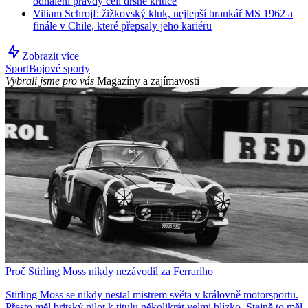
odhalení pravdy čelí drsné kritice
Viliam Schrojf: žižkovský kluk, nejlepší brankář MS 1962 a
finále v Chile, které přepsaly jeho kariéru
Zobrazit více
Sport
Bojové sporty
Vybrali jsme pro vás
Magazíny a zajímavosti
Proč Stirling Moss nikdy nezávodil za Ferrariho
Stirling Moss se nikdy nestal mistrem světa v královně motorsportu.
Přesto měl britský pilot k titulu několikrát velmi blízko. Stejně to měl