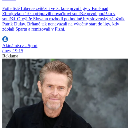
Fotbalisté Liberce zvítězili ve 3. kole první ligy v Brně nad
Zbrojovkou 1:0 a připravili nováčkovi soutěže první porážku v
soutěži. O výhře Slovanu rozhodl po hodině hry slovenský záložník
Patrik Dulay. Brňané tak nenavázali na výtečný start do ligy, kdy
zdolali Spartu a remizovali v Plzni.
Aktuálně.cz - Sport
dnes, 19:15
Reklama