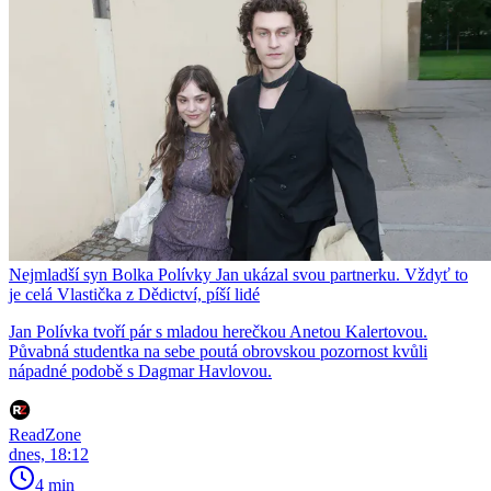
Nejmladší syn Bolka Polívky Jan ukázal svou partnerku. Vždyť to
je celá Vlastička z Dědictví, píší lidé
Jan Polívka tvoří pár s mladou herečkou Anetou Kalertovou.
Půvabná studentka na sebe poutá obrovskou pozornost kvůli
nápadné podobě s Dagmar Havlovou.
ReadZone
dnes, 18:12
4 min