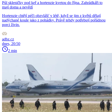
Půl skleničky pod keř a hortenzie kvetou do října. Zahrádkáři to
mají doma a nevědí
Hortenzie chtějí péči obzvlášť v létě, když se jim z květů dělají
nadýchané koule jako z pohádky. Právě tehdy potřebují pořádnou
porci živin.
adbz.cz
dnes, 20:50
2 min