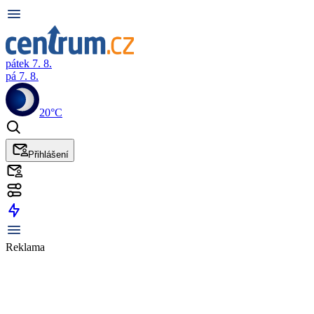
pátek 7. 8.
pá 7. 8.
20°C
Přihlášení
Reklama