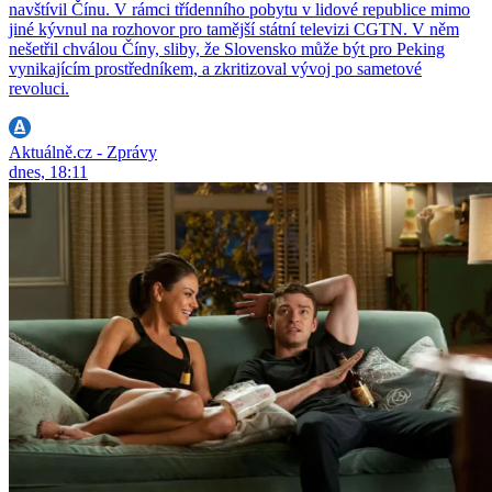
navštívil Čínu. V rámci třídenního pobytu v lidové republice mimo
jiné kývnul na rozhovor pro tamější státní televizi CGTN. V něm
nešetřil chválou Číny, sliby, že Slovensko může být pro Peking
vynikajícím prostředníkem, a zkritizoval vývoj po sametové
revoluci.
Aktuálně.cz - Zprávy
dnes, 18:11