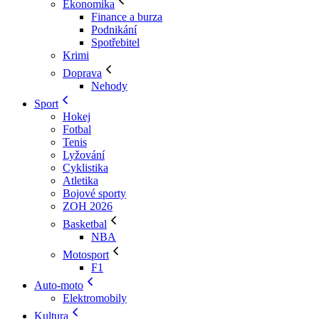
Ekonomika
Finance a burza
Podnikání
Spotřebitel
Krimi
Doprava
Nehody
Sport
Hokej
Fotbal
Tenis
Lyžování
Cyklistika
Atletika
Bojové sporty
ZOH 2026
Basketbal
NBA
Motosport
F1
Auto-moto
Elektromobily
Kultura