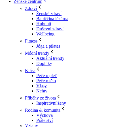
Ženské centrum
Zdraví
Ženské zdraví
Babiččina lékárna
Hubnutí
Duševní zdraví
Wellbeing
Fitness
Jóga a pilates
Módní trendy
Aktuální trendy
Doplňky
Krása
Péče o pleť
Péče o tělo
Vlasy
Nehty
Příběhy ze života
Inspirativní ženy
Rodina & komunita
Výchova
Přátelství
Vztahy