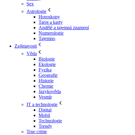
Sex
Astrologie
Horoskopy
Tarot a karty
Andělé a tajemná znamení
Numerologie
Tajemno
Zajímavosti
Věda
Biologie
Ekologie
Fyzika
Geografie
Historie
Chemie
Jazykověda
Vesmír
IT a technologie
Digital
Mobil
Technologie
Trendy
True crime