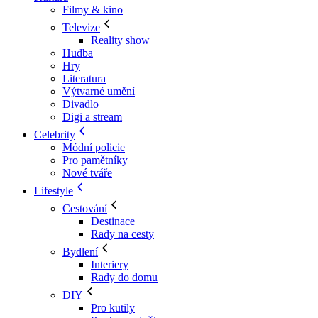
Filmy & kino
Televize
Reality show
Hudba
Hry
Literatura
Výtvarné umění
Divadlo
Digi a stream
Celebrity
Módní policie
Pro pamětníky
Nové tváře
Lifestyle
Cestování
Destinace
Rady na cesty
Bydlení
Interiery
Rady do domu
DIY
Pro kutily