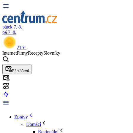
pátek 7. 8.
pá 7. 8.
21°C
Internet
Firmy
Recepty
Slovníky
Přihlášení
Zprávy
Domácí
Regionální