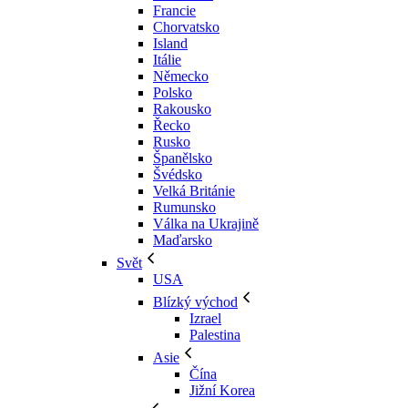
Francie
Chorvatsko
Island
Itálie
Německo
Polsko
Rakousko
Řecko
Rusko
Španělsko
Švédsko
Velká Británie
Rumunsko
Válka na Ukrajině
Maďarsko
Svět
USA
Blízký východ
Izrael
Palestina
Asie
Čína
Jižní Korea