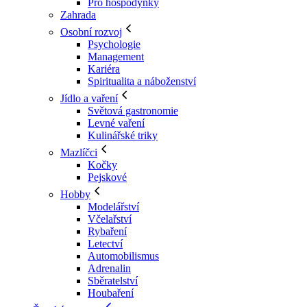
Pro hospodyňky
Zahrada
Osobní rozvoj
Psychologie
Management
Kariéra
Spiritualita a náboženství
Jídlo a vaření
Světová gastronomie
Levné vaření
Kulinářské triky
Mazlíčci
Kočky
Pejskové
Hobby
Modelářství
Včelařství
Rybaření
Letectví
Automobilismus
Adrenalin
Sběratelství
Houbaření