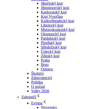
Jihočeský kraj
Jihomoravský kraj
Karlovarský kraj
Kraj Vysočina
Králověhradecký kraj
Liberecký kraj
Moravskoslezský kraj
Olomoucký kraj
Pardubický kraj
Plzeňský kraj
Středočeský kraj
Ústecký kraj
Zlínský kraj
Praha
Brno
Ostrava
Školství
Zdravotnictví
Politika
O počasí
Volby 2026
Zahraničí
Evropa
Slovensko