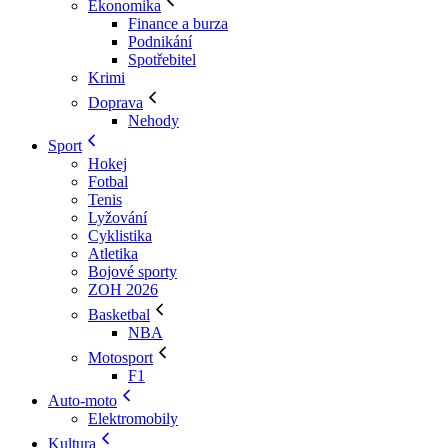
Ekonomika
Finance a burza
Podnikání
Spotřebitel
Krimi
Doprava
Nehody
Sport
Hokej
Fotbal
Tenis
Lyžování
Cyklistika
Atletika
Bojové sporty
ZOH 2026
Basketbal
NBA
Motosport
F1
Auto-moto
Elektromobily
Kultura