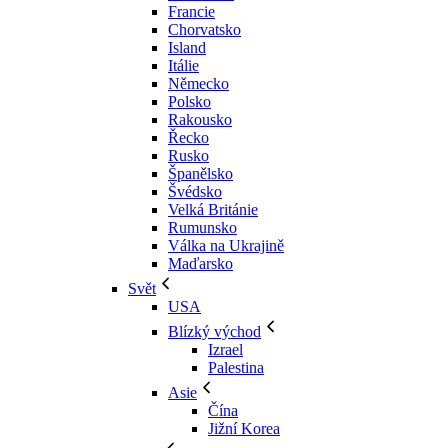
Francie
Chorvatsko
Island
Itálie
Německo
Polsko
Rakousko
Řecko
Rusko
Španělsko
Švédsko
Velká Británie
Rumunsko
Válka na Ukrajině
Maďarsko
Svět
USA
Blízký východ
Izrael
Palestina
Asie
Čína
Jižní Korea