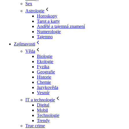
Sex
Astrologie
Horoskopy
Tarot a karty
Andělé a tajemná znamení
Numerologie
Tajemno
Zajímavosti
Věda
Biologie
Ekologie
Fyzika
Geografie
Historie
Chemie
Jazykověda
Vesmír
IT a technologie
Digital
Mobil
Technologie
Trendy
True crime