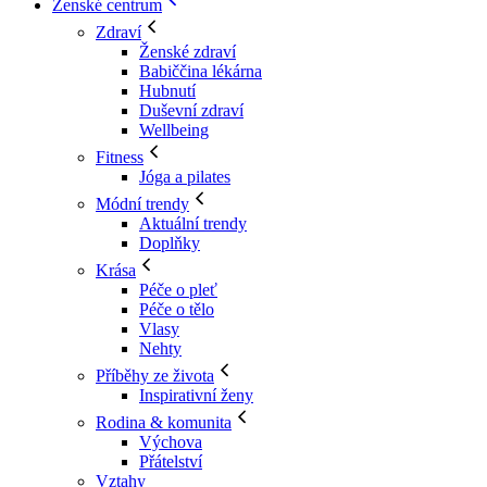
Ženské centrum
Zdraví
Ženské zdraví
Babiččina lékárna
Hubnutí
Duševní zdraví
Wellbeing
Fitness
Jóga a pilates
Módní trendy
Aktuální trendy
Doplňky
Krása
Péče o pleť
Péče o tělo
Vlasy
Nehty
Příběhy ze života
Inspirativní ženy
Rodina & komunita
Výchova
Přátelství
Vztahy