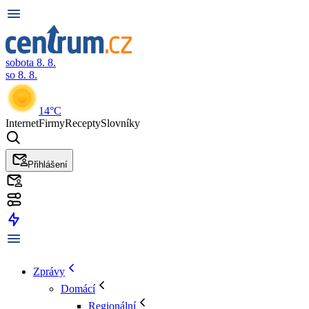
sobota 8. 8.
so 8. 8.
14°C
Internet
Firmy
Recepty
Slovníky
Přihlášení
Zprávy
Domácí
Regionální