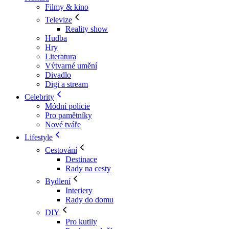
Filmy & kino
Televize
Reality show
Hudba
Hry
Literatura
Výtvarné umění
Divadlo
Digi a stream
Celebrity
Módní policie
Pro pamětníky
Nové tváře
Lifestyle
Cestování
Destinace
Rady na cesty
Bydlení
Interiery
Rady do domu
DIY
Pro kutily