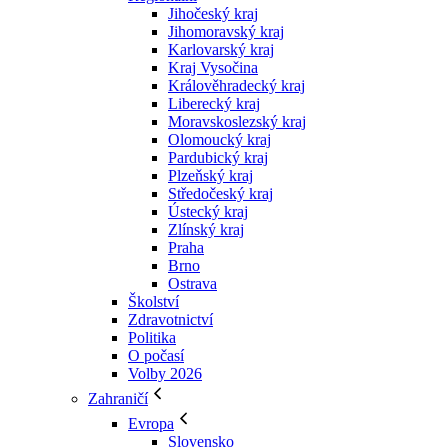
Jihočeský kraj
Jihomoravský kraj
Karlovarský kraj
Kraj Vysočina
Králověhradecký kraj
Liberecký kraj
Moravskoslezský kraj
Olomoucký kraj
Pardubický kraj
Plzeňský kraj
Středočeský kraj
Ústecký kraj
Zlínský kraj
Praha
Brno
Ostrava
Školství
Zdravotnictví
Politika
O počasí
Volby 2026
Zahraničí
Evropa
Slovensko