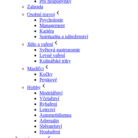
Pro hospodyňky
Zahrada
Osobní rozvoj
Psychologie
Management
Kariéra
Spiritualita a náboženství
Jídlo a vaření
Světová gastronomie
Levné vaření
Kulinářské triky
Mazlíčci
Kočky
Pejskové
Hobby
Modelářství
Včelařství
Rybaření
Letectví
Automobilismus
Adrenalin
Sběratelství
Houbaření