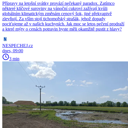
Přípravy na letošní svátky provází nečekaný paradox. Zatímco
některé klíčové suroviny na vánoční cukroví zažívají kvůli
globálním klimatickým změnám cenový šok, jiné překvapivě
zlevňují. Za vším stojí tichomořský strašák, jehož dopady
pociťujeme až v našich kuchyních. Jak moc se letos pečení prodraží
a které mýty o cenách potravin byste měli okamžitě pustit z hlavy?
NESPECHEJ.cz
dnes, 09:00
3 min