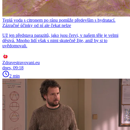
Teplá voda s citronem po ránu pomůže především s hydratací.
Zázračné účinky od ní ale čekat nelze
Už jen představa parazitů, jako jsou červi, v našem těle je velmi
děsivá. Mnoho lidí však s nimi skutečně žije, aniž by si to
uvědomovali.
Zdravestravovani.eu
dnes, 09:18
2 min