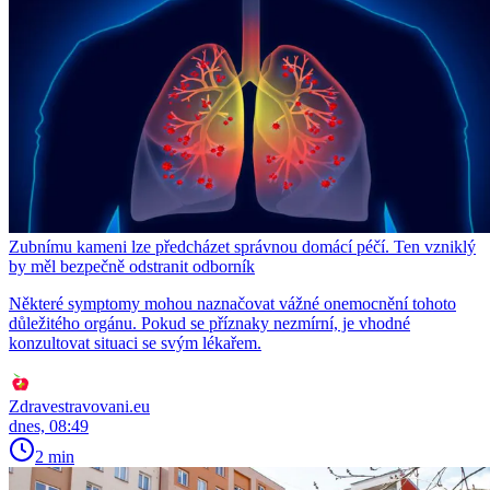
Zubnímu kameni lze předcházet správnou domácí péčí. Ten vzniklý
by měl bezpečně odstranit odborník
Některé symptomy mohou naznačovat vážné onemocnění tohoto
důležitého orgánu. Pokud se příznaky nezmírní, je vhodné
konzultovat situaci se svým lékařem.
Zdravestravovani.eu
dnes, 08:49
2 min