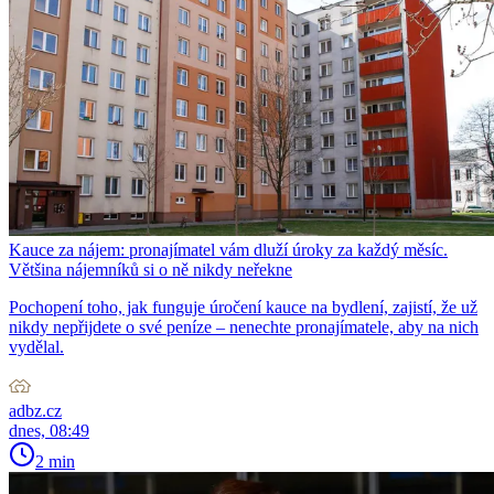
Kauce za nájem: pronajímatel vám dluží úroky za každý měsíc.
Většina nájemníků si o ně nikdy neřekne
Pochopení toho, jak funguje úročení kauce na bydlení, zajistí, že už
nikdy nepřijdete o své peníze – nenechte pronajímatele, aby na nich
vydělal.
adbz.cz
dnes, 08:49
2 min