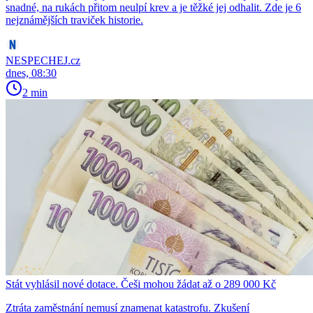
snadné, na rukách přitom neulpí krev a je těžké jej odhalit. Zde je 6
nejznámějších traviček historie.
NESPECHEJ.cz
dnes, 08:30
2 min
Stát vyhlásil nové dotace. Češi mohou žádat až o 289 000 Kč
Ztráta zaměstnání nemusí znamenat katastrofu. Zkušení