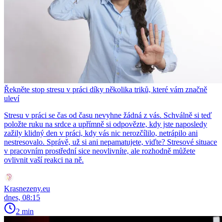
Řekněte stop stresu v práci díky několika triků, které vám značně
uleví
Stresu v práci se čas od času nevyhne žádná z vás. Schválně si teď
položte ruku na srdce a upřímně si odpovězte, kdy jste naposledy
zažily klidný den v práci, kdy vás nic nerozčílilo, netrápilo ani
nestresovalo. Správě, už si ani nepamatujete, viďte? Stresové situace
v pracovním prostřední sice neovlivníte, ale rozhodně můžete
ovlivnit vaší reakci na ně.
Krasnezeny.eu
dnes, 08:15
2 min