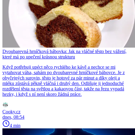
Dvoubarevná hrníčková bábovka: Jak na vláčné těsto bez vážení,
které má po upečení krásnou strukturu
Když potřebuji upéct něco rychlého ke kávě a nechce se mi
vytahovat váha, sahám po dvoubarevné hrníčkové bábovce. Je z
obyčejných surovin, těsto je hotové za pár minut a díky oleji a
mléku zůstává pěkně vláčná i druhý den. Odlišuje ji jednoduché
rozdělení těsta na světlou a kakaovou část, takže na řezu vypadá
hezky, i když s ní není skoro žádná práce.
Cooky.cz
dnes, 08:54
4 min