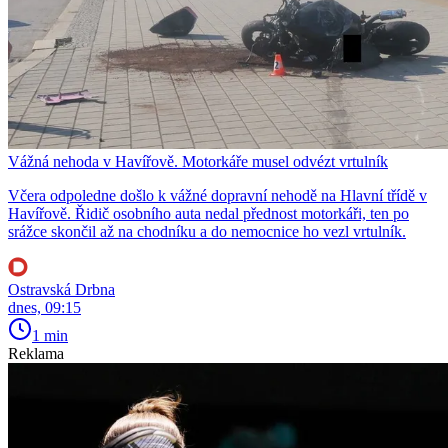
Vážná nehoda v Havířově. Motorkáře musel odvézt vrtulník
Včera odpoledne došlo k vážné dopravní nehodě na Hlavní třídě v
Havířově. Řidič osobního auta nedal přednost motorkáři, ten po
srážce skončil až na chodníku a do nemocnice ho vezl vrtulník.
Ostravská Drbna
dnes, 09:15
1 min
Reklama