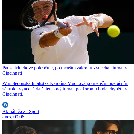
Pauza Muchové pokračuje, po menším zákroku vynechá i turnaj v
Cincinnati
Wimbledonská finalistka Karolína Muchová po menším operačním
zákroku vynechá další tenisový turnaj, po Torontu bude chybět i v
Cincinnati.
Aktuálně.cz - Sport
dnes, 09:06