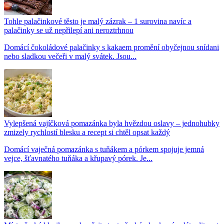
Tohle palačinkové těsto je malý zázrak – 1 surovina navíc a
palačinky se už nepřilepí ani neroztrhnou
Domácí čokoládové palačinky s kakaem promění obyčejnou snídani
nebo sladkou večeři v malý svátek. Jsou...
Vylepšená vajíčková pomazánka byla hvězdou oslavy – jednohubky
zmizely rychlostí blesku a recept si chtěl opsat každý
Domácí vaječná pomazánka s tuňákem a pórkem spojuje jemná
vejce, šťavnatého tuňáka a křupavý pórek. Je...