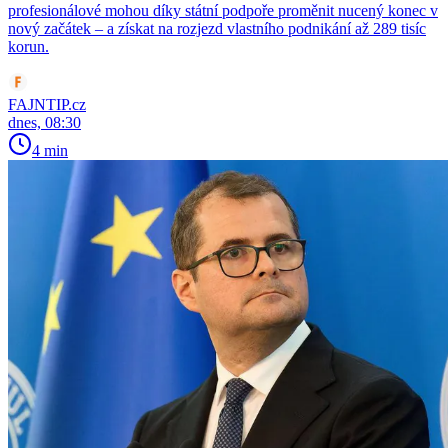
profesionálové mohou díky státní podpoře proměnit nucený konec v
nový začátek – a získat na rozjezd vlastního podnikání až 289 tisíc
korun.
FAJNTIP.cz
dnes, 08:30
4 min