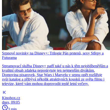
Srpnové novinky na Disney+: Trilogie Pán prstenů, sexy Střepy a
Futurama
Streamovací služba Disney+ patří také u nás k těm nejoblíbenějším a
kvalitní obsah zdaleka neposkytuje jen nejmenším divákům.
Domovina pixarovek, Star Wars i Marvelu v srpnu opět rozšiřuje
svůj katalog a přibývá několik atraktivních kousků ze světa filmu i
televize, které vám mohou doprovodit teplé letní večery.
Kinobox.cz
dnes, 09:05
3 min