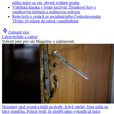
půlku práce za vás, zbytek zvládne trouba
Vídeňská klasika v české kuchyni: Žloutkové řezy s
vanilkovým krémem a malinovou polevou
Retro kvíz o cenách ze socialistického Československa:
Těchto 10 otázek dá zabrat i pamětníkům
Zobrazit více
Lifestyle
Jídlo a vaření
Vybrali jsme pro vás
Magazíny a zajímavosti
Neznámý muž zvonil a bušil na dveře. Když odešel, žena našla na
klice gumičku. Policie tvrdí, že zloději takto vykradli už tisíce