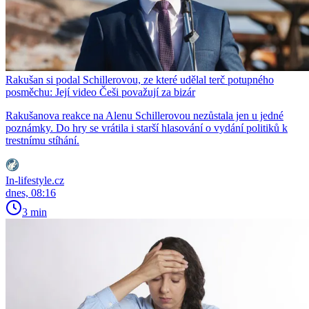
Rakušan si podal Schillerovou, ze které udělal terč potupného
posměchu: Její video Češi považují za bizár
Rakušanova reakce na Alenu Schillerovou nezůstala jen u jedné
poznámky. Do hry se vrátila i starší hlasování o vydání politiků k
trestnímu stíhání.
In-lifestyle.cz
dnes, 08:16
3 min