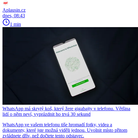
Aplausin.cz
dnes, 08:43
1 min
WhatsApp má skrytý koš, který žere gigabajty v telefonu. Většina
lidí o něm neví, vyprázdnit ho trvá 30 sekund
WhatsApp ve vašem telefonu tiše hromadí fotky, videa a
dokumenty, které jste možná viděli jednou. Uvolnit místo přitom
zvládnete dřív, než dočtete tento odstavec.