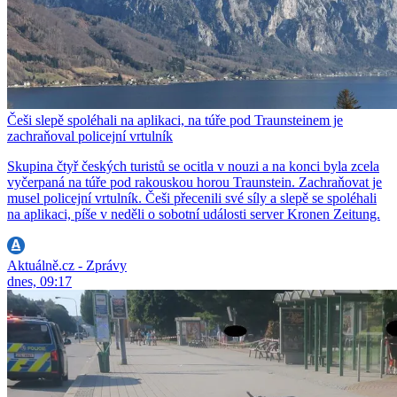
Češi slepě spoléhali na aplikaci, na túře pod Traunsteinem je
zachraňoval policejní vrtulník
Skupina čtyř českých turistů se ocitla v nouzi a na konci byla zcela
vyčerpaná na túře pod rakouskou horou Traunstein. Zachraňovat je
musel policejní vrtulník. Češi přecenili své síly a slepě se spoléhali
na aplikaci, píše v neděli o sobotní události server Kronen Zeitung.
Aktuálně.cz - Zprávy
dnes, 09:17