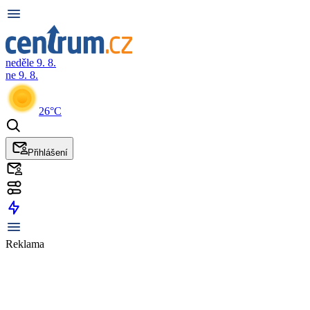
neděle 9. 8.
ne 9. 8.
26°C
Přihlášení
Reklama