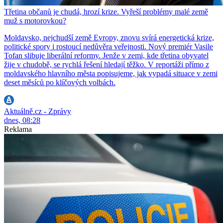
Třetina občanů je chudá, hrozí krize. Vyřeší problémy malé země
muž s motorovkou?
Moldavsko, nejchudší země Evropy, znovu svírá energetická krize,
politické spory i rostoucí nedůvěra veřejnosti. Nový premiér Vasile
Tofan slibuje liberální reformy. Jenže v zemi, kde třetina obyvatel
žije v chudobě, se rychlá řešení hledají těžko. V reportáži přímo z
moldavského hlavního města popisujeme, jak vypadá situace v zemi
deset měsíců po klíčových volbách.
Aktuálně.cz - Zprávy
dnes, 08:28
Reklama