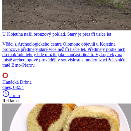
U Kojetína našli bronzový poklad. Starý je přes tři tisíce let
Vědci z Archeologického centra Olomouc objevili u Kojetína
bronzové předměty staré více než tři tisíce let. Předměty podle nich
do mokřadu tehdy lidé uložili jako součást rituálů. Vykopávky na
místě archeologové provádějí v souvislosti s modernizací železniční
tratě Brno-Přerov.
Hanácká Drbna
dnes, 08:54
2 min
Reklama