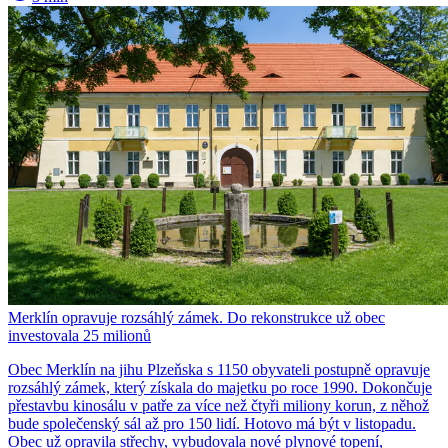
Merklín opravuje rozsáhlý zámek. Do rekonstrukce už obec
investovala 25 milionů
Obec Merklín na jihu Plzeňska s 1150 obyvateli postupně opravuje
rozsáhlý zámek, který získala do majetku po roce 1990. Dokončuje
přestavbu kinosálu v patře za více než čtyři miliony korun, z něhož
bude společenský sál až pro 150 lidí. Hotovo má být v listopadu.
Obec už opravila střechy, vybudovala nové plynové topení,