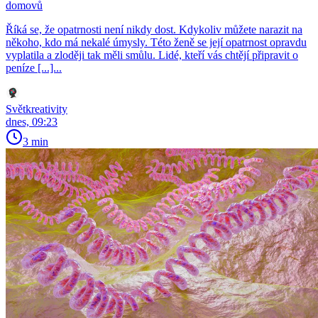
domovů
Říká se, že opatrnosti není nikdy dost. Kdykoliv můžete narazit na
někoho, kdo má nekalé úmysly. Této ženě se její opatrnost opravdu
vyplatila a zloději tak měli smůlu. Lidé, kteří vás chtějí připravit o
peníze [...]...
Světkreativity
dnes, 09:23
3 min