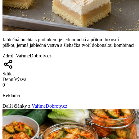
Jablečná buchta s pudinkem je jednoduchá a přitom luxusní –
piškot, jemná jablečná vrstva a šlehačka tvoří dokonalou kombinaci
Zdroj
:
VařímeDobroty.cz
Sdílet
Denní
výzva
0
Reklama
Další články z
VařímeDobroty.cz