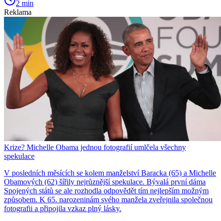
2 min
Reklama
Krize? Michelle Obama jednou fotografií umlčela všechny
spekulace
V posledních měsících se kolem manželství Baracka (65) a Michelle
Obamových (62) šířily nejrůznější spekulace. Bývalá první dáma
Spojených států se ale rozhodla odpovědět tím nejlepším možným
způsobem. K 65. narozeninám svého manžela zveřejnila společnou
fotografii a připojila vzkaz plný lásky.