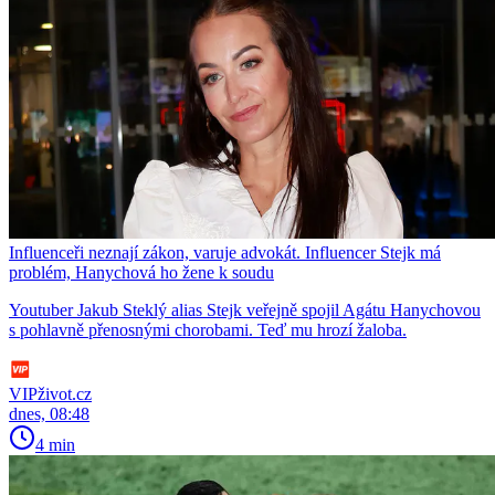
Influenceři neznají zákon, varuje advokát. Influencer Stejk má
problém, Hanychová ho žene k soudu
Youtuber Jakub Steklý alias Stejk veřejně spojil Agátu Hanychovou
s pohlavně přenosnými chorobami. Teď mu hrozí žaloba.
VIPživot.cz
dnes, 08:48
4 min