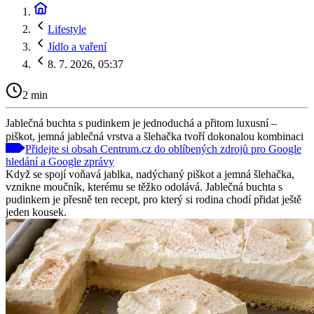
Lifestyle
Jídlo a vaření
8. 7. 2026, 05:37
2 min
Jablečná buchta s pudinkem je jednoduchá a přitom luxusní –
piškot, jemná jablečná vrstva a šlehačka tvoří dokonalou kombinaci
Přidejte si obsah Centrum.cz do oblíbených zdrojů pro Google
hledání a Google zprávy
Když se spojí voňavá jablka, nadýchaný piškot a jemná šlehačka,
vznikne moučník, kterému se těžko odolává. Jablečná buchta s
pudinkem je přesně ten recept, pro který si rodina chodí přidat ještě
jeden kousek.