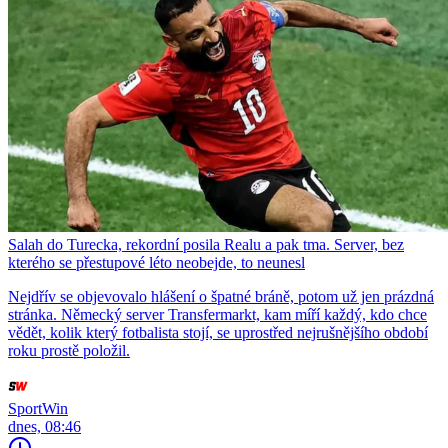
Salah do Turecka, rekordní posila Realu a pak tma. Server, bez
kterého se přestupové léto neobejde, to neunesl
Nejdřív se objevovalo hlášení o špatné bráně, potom už jen prázdná
stránka. Německý server Transfermarkt, kam míří každý, kdo chce
vědět, kolik který fotbalista stojí, se uprostřed nejrušnějšího období
roku prostě položil.
SportWin
dnes, 08:46