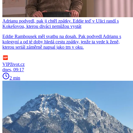
Adrianu podvedl, pak ji chtěl zpátky. Eddie teď v Ulici randí s
Kokešovou, kterou diváci nemůžou vystát
Eddie Rambousek měl svatbu na dosah. Pak podvedl Adrianu s
kolegyní a od té doby hledá cestu zpátky, jenže ta vede k ženě,
kterou seriál záměrně napsal jako trn v oku.
VIPživot.cz
dnes, 09:17
2 min