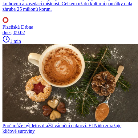
knihovnu a zasedací místnost. Celkem už do kulturní památky dala
zhruba 25 milionů korun.
Plzeňská Drbna
dnes, 09:02
1 min
Proč může být letos dražší vánoční cukroví. El Niño zdražuje
klíčové suroviny