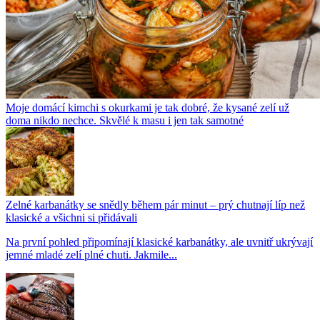
Moje domácí kimchi s okurkami je tak dobré, že kysané zelí už
doma nikdo nechce. Skvělé k masu i jen tak samotné
Zelné karbanátky se snědly během pár minut – prý chutnají líp než
klasické a všichni si přidávali
Na první pohled připomínají klasické karbanátky, ale uvnitř ukrývají
jemné mladé zelí plné chuti. Jakmile...