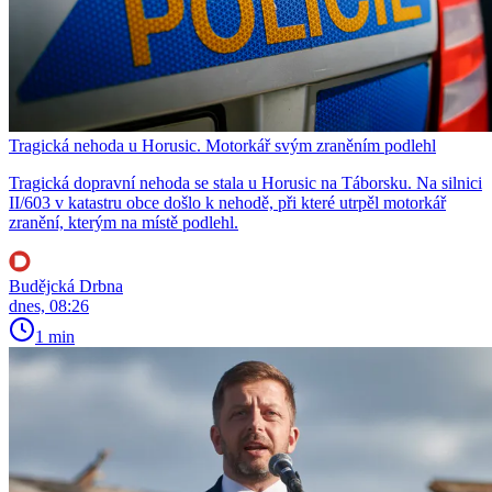
Tragická nehoda u Horusic. Motorkář svým zraněním podlehl
Tragická dopravní nehoda se stala u Horusic na Táborsku. Na silnici
II/603 v katastru obce došlo k nehodě, při které utrpěl motorkář
zranění, kterým na místě podlehl.
Budějcká Drbna
dnes, 08:26
1 min