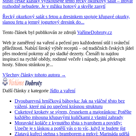
Místo české klasiky vyzkoušejte tento řecký okurkový salát – litovat
rozhodně nebudete. Je v mžiku hotový a skvěle zasytí
Řecký okurkový salát s fetou a dresinkem spojuje křupavé okurky,
slanou fetu a jemný jogurtový dresink do...
Tento článek byl publikován ze zdrojů
VařímeDobroty.cz
Web je zaměřený na vaření a pečení pro každodenní stůl i sváteční
příležitosti. Nabízí široký výběr receptů – od tradičních českých jídel
přes moderní pokrmy až po sladké dezerty. Čtenáři tu najdou
inspiraci na rychlé obědy, rodinné večeře i nápady, jak překvapit
hosty. Silnou stránkou je...
Všechny články tohoto autora →
Další články z kategorie
Jídlo a vaření
Dvoubarevná hrníčková bábovka: Jak na vláčné těsto bez
vážení, které má po upečení krásnou strukturu
Cuketové krokety se sýrem, česnekem a majoránkou: Potěšte
každého mlsouna křupavými kuličkami z vlastní zahrady
Moravské koláče z kynutého těsta s tvarohem a povidly:
Upečte je s láskou a potěší vás o to víc, když je budete jíst
Zlatavá kuřecí stehna s bramborem a mrkví: Marináda udělá