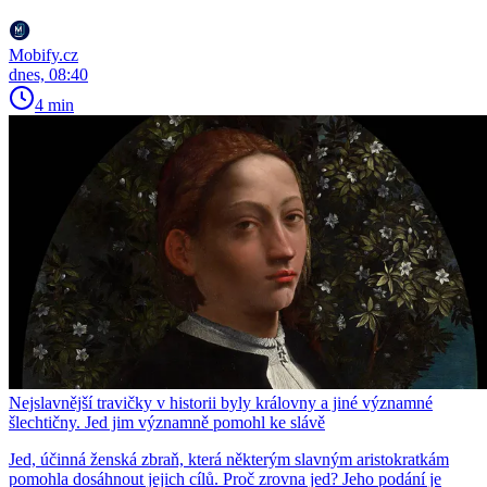
Mobify.cz
dnes, 08:40
4 min
Nejslavnější travičky v historii byly královny a jiné významné
šlechtičny. Jed jim významně pomohl ke slávě
Jed, účinná ženská zbraň, která některým slavným aristokratkám
pomohla dosáhnout jejich cílů. Proč zrovna jed? Jeho podání je