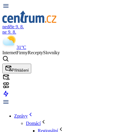
neděle 9. 8.
ne 9. 8.
31°C
Internet
Firmy
Recepty
Slovníky
Přihlášení
Zprávy
Domácí
Regionální