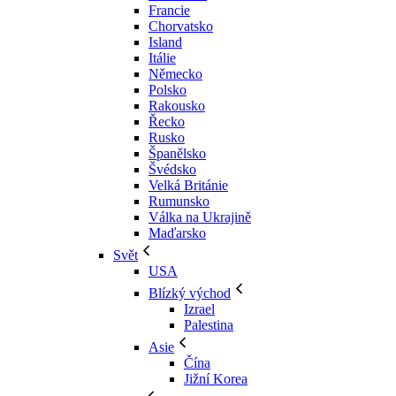
Francie
Chorvatsko
Island
Itálie
Německo
Polsko
Rakousko
Řecko
Rusko
Španělsko
Švédsko
Velká Británie
Rumunsko
Válka na Ukrajině
Maďarsko
Svět
USA
Blízký východ
Izrael
Palestina
Asie
Čína
Jižní Korea