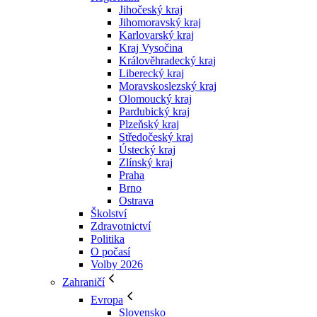
Jihočeský kraj
Jihomoravský kraj
Karlovarský kraj
Kraj Vysočina
Králověhradecký kraj
Liberecký kraj
Moravskoslezský kraj
Olomoucký kraj
Pardubický kraj
Plzeňský kraj
Středočeský kraj
Ústecký kraj
Zlínský kraj
Praha
Brno
Ostrava
Školství
Zdravotnictví
Politika
O počasí
Volby 2026
Zahraničí
Evropa
Slovensko