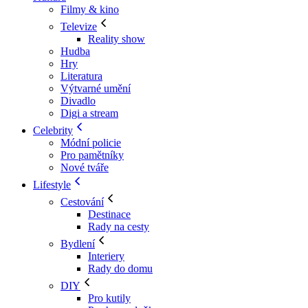
Filmy & kino
Televize
Reality show
Hudba
Hry
Literatura
Výtvarné umění
Divadlo
Digi a stream
Celebrity
Módní policie
Pro pamětníky
Nové tváře
Lifestyle
Cestování
Destinace
Rady na cesty
Bydlení
Interiery
Rady do domu
DIY
Pro kutily