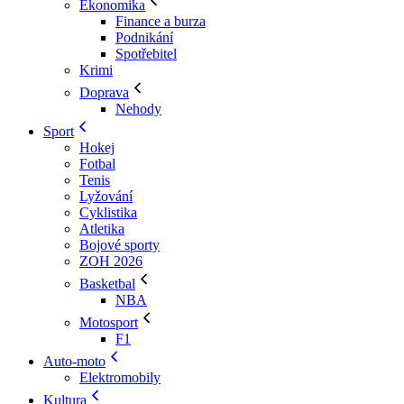
Ekonomika
Finance a burza
Podnikání
Spotřebitel
Krimi
Doprava
Nehody
Sport
Hokej
Fotbal
Tenis
Lyžování
Cyklistika
Atletika
Bojové sporty
ZOH 2026
Basketbal
NBA
Motosport
F1
Auto-moto
Elektromobily
Kultura