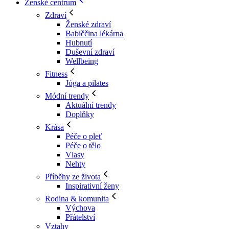
Ženské centrum
Zdraví
Ženské zdraví
Babiččina lékárna
Hubnutí
Duševní zdraví
Wellbeing
Fitness
Jóga a pilates
Módní trendy
Aktuální trendy
Doplňky
Krása
Péče o pleť
Péče o tělo
Vlasy
Nehty
Příběhy ze života
Inspirativní ženy
Rodina & komunita
Výchova
Přátelství
Vztahy