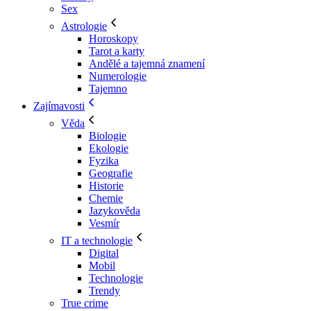
Sex
Astrologie
Horoskopy
Tarot a karty
Andělé a tajemná znamení
Numerologie
Tajemno
Zajímavosti
Věda
Biologie
Ekologie
Fyzika
Geografie
Historie
Chemie
Jazykověda
Vesmír
IT a technologie
Digital
Mobil
Technologie
Trendy
True crime