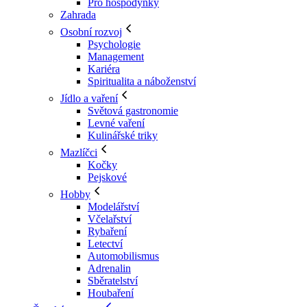
Pro hospodyňky
Zahrada
Osobní rozvoj
Psychologie
Management
Kariéra
Spiritualita a náboženství
Jídlo a vaření
Světová gastronomie
Levné vaření
Kulinářské triky
Mazlíčci
Kočky
Pejskové
Hobby
Modelářství
Včelařství
Rybaření
Letectví
Automobilismus
Adrenalin
Sběratelství
Houbaření