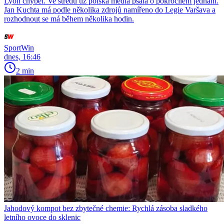
Lyon chyběl. Ve středu už polská média psala o pokročilém jednání.
Jan Kuchta má podle několika zdrojů namířeno do Legie Varšava a
rozhodnout se má během několika hodin.
SportWin
dnes, 16:46
2 min
Jahodový kompot bez zbytečné chemie: Rychlá zásoba sladkého
letního ovoce do sklenic