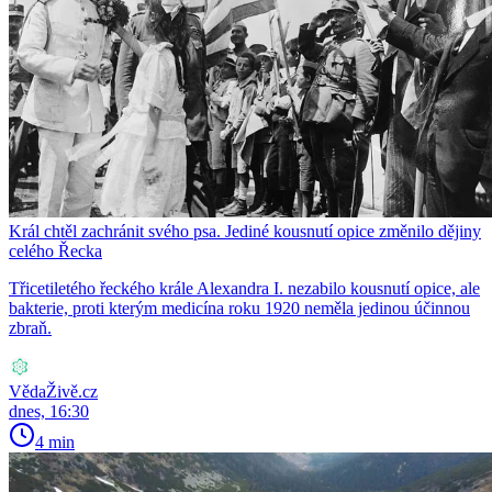
Král chtěl zachránit svého psa. Jediné kousnutí opice změnilo dějiny
celého Řecka
Třicetiletého řeckého krále Alexandra I. nezabilo kousnutí opice, ale
bakterie, proti kterým medicína roku 1920 neměla jedinou účinnou
zbraň.
VědaŽivě.cz
dnes, 16:30
4 min