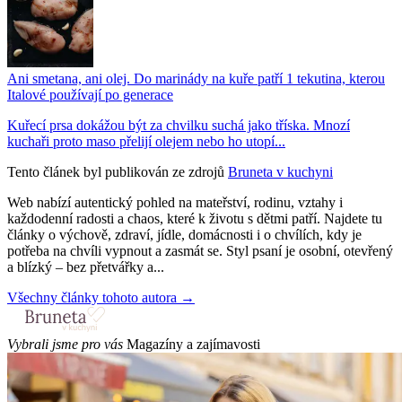
Ani smetana, ani olej. Do marinády na kuře patří 1 tekutina, kterou
Italové používají po generace
Kuřecí prsa dokážou být za chvilku suchá jako tříska. Mnozí
kuchaři proto maso přelijí olejem nebo ho utopí...
Tento článek byl publikován ze zdrojů
Bruneta v kuchyni
Web nabízí autentický pohled na mateřství, rodinu, vztahy i
každodenní radosti a chaos, které k životu s dětmi patří. Najdete tu
články o výchově, zdraví, jídle, domácnosti i o chvílích, kdy je
potřeba na chvíli vypnout a zasmát se. Styl psaní je osobní, otevřený
a blízký – bez přetvářky a...
Všechny články tohoto autora →
Vybrali jsme pro vás
Magazíny a zajímavosti