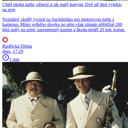
Chtěl ukrást naftu, přinesl si ale malý kanystr. Dvě stě litrů vyteklo
na zem
Neznámý zloděj vyrazil na Suchdolsku pro motorovou naftu z
kamionu. Místo velkého úlovku po něm však zůstalo přibližně 200
litrů nafty na zemi, zapomenutý kanistr a škoda téměř 20 tisíc korun.
Budějcká Drbna
dnes, 17:29
1 min