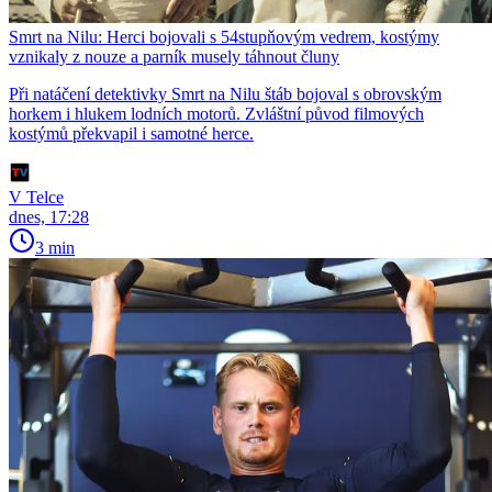
Smrt na Nilu: Herci bojovali s 54stupňovým vedrem, kostýmy
vznikaly z nouze a parník musely táhnout čluny
Při natáčení detektivky Smrt na Nilu štáb bojoval s obrovským
horkem i hlukem lodních motorů. Zvláštní původ filmových
kostýmů překvapil i samotné herce.
V Telce
dnes, 17:28
3 min