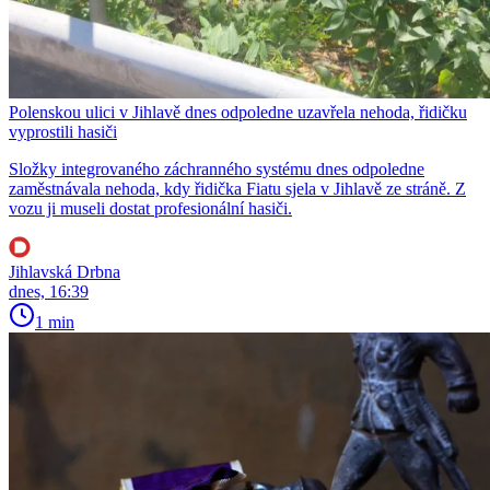
Polenskou ulici v Jihlavě dnes odpoledne uzavřela nehoda, řidičku
vyprostili hasiči
Složky integrovaného záchranného systému dnes odpoledne
zaměstnávala nehoda, kdy řidička Fiatu sjela v Jihlavě ze stráně. Z
vozu ji museli dostat profesionální hasiči.
Jihlavská Drbna
dnes, 16:39
1 min