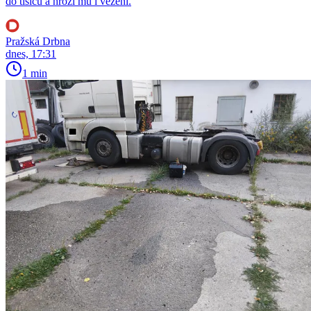
do tisíců a hrozí mu i vězení.
Pražská Drbna
dnes, 17:31
1 min