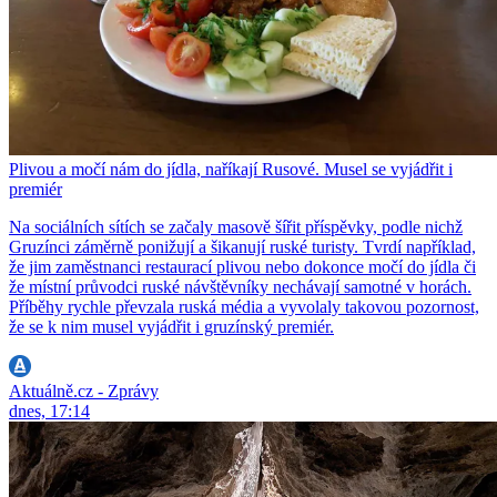
Plivou a močí nám do jídla, naříkají Rusové. Musel se vyjádřit i
premiér
Na sociálních sítích se začaly masově šířit příspěvky, podle nichž
Gruzínci záměrně ponižují a šikanují ruské turisty. Tvrdí například,
že jim zaměstnanci restaurací plivou nebo dokonce močí do jídla či
že místní průvodci ruské návštěvníky nechávají samotné v horách.
Příběhy rychle převzala ruská média a vyvolaly takovou pozornost,
že se k nim musel vyjádřit i gruzínský premiér.
Aktuálně.cz - Zprávy
dnes, 17:14