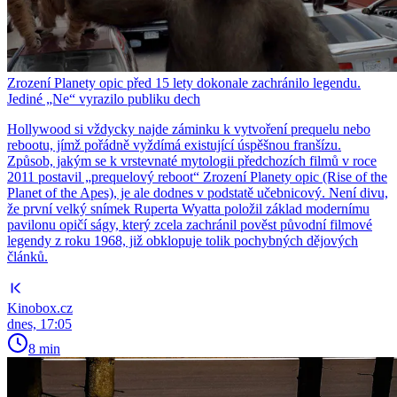
Zrození Planety opic před 15 lety dokonale zachránilo legendu.
Jediné „Ne“ vyrazilo publiku dech
Hollywood si vždycky najde záminku k vytvoření prequelu nebo
rebootu, jímž pořádně vyždímá existující úspěšnou franšízu.
Způsob, jakým se k vrstevnaté mytologii předchozích filmů v roce
2011 postavil „prequelový reboot“ Zrození Planety opic (Rise of the
Planet of the Apes), je ale dodnes v podstatě učebnicový. Není divu,
že první velký snímek Ruperta Wyatta položil základ modernímu
pavilonu opičí ságy, který zcela zachránil pověst původní filmové
legendy z roku 1968, již obklopuje tolik pochybných dějových
článků.
Kinobox.cz
dnes, 17:05
8 min