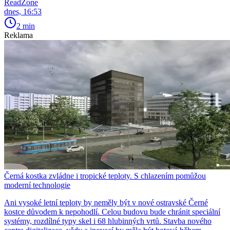
ReadZone
dnes, 16:53
2 min
Reklama
Černá kostka zvládne i tropické teploty. S chlazením pomůžou
moderní technologie
Ani vysoké letní teploty by neměly být v nové ostravské Černé
kostce důvodem k nepohodlí. Celou budovu bude chránit speciální
systémy, rozdílné typy skel i 68 hlubinných vrtů. Stavba nového