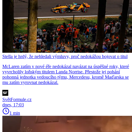
Stella je hrdý, že nehledali výmluvy, proč nedokážou bojovat o titul
McLaren zatím v nové éře nedokázal navázat na úspěšné roky, které
vyvrcholily loňským titulem Landa Norrise. Přestože jej pohání
pohonná jednotka vedoucího týmu, Mercedesu, kromě Maďarska se
mu zatím vyrovnat nedokázal.
SvětFormule.cz
dnes, 17:03
1 min