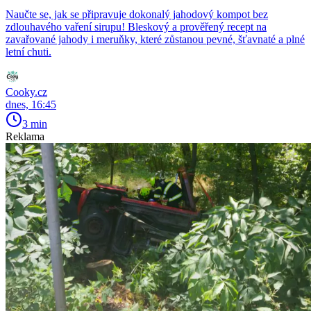
Naučte se, jak se připravuje dokonalý jahodový kompot bez
zdlouhavého vaření sirupu! Bleskový a prověřený recept na
zavařované jahody i meruňky, které zůstanou pevné, šťavnaté a plné
letní chuti.
Cooky.cz
dnes, 16:45
3 min
Reklama