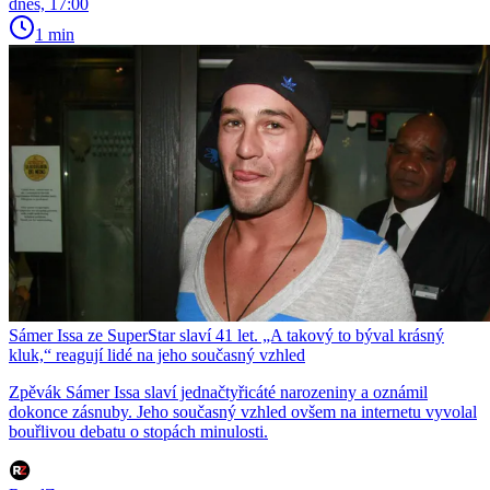
dnes, 17:00
1 min
Sámer Issa ze SuperStar slaví 41 let. „A takový to býval krásný
kluk,“ reagují lidé na jeho současný vzhled
Zpěvák Sámer Issa slaví jednačtyřicáté narozeniny a oznámil
dokonce zásnuby. Jeho současný vzhled ovšem na internetu vyvolal
bouřlivou debatu o stopách minulosti.