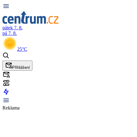
pátek 7. 8.
pá 7. 8.
25°C
Přihlášení
Reklama