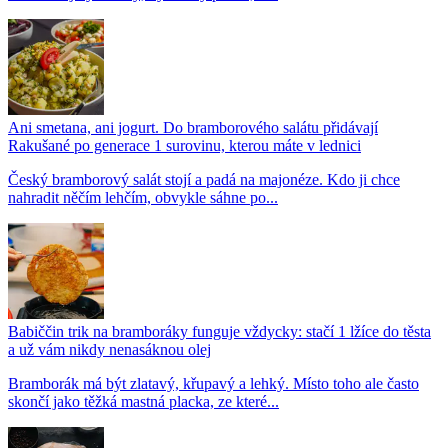
Ani smetana, ani jogurt. Do bramborového salátu přidávají
Rakušané po generace 1 surovinu, kterou máte v lednici
Český bramborový salát stojí a padá na majonéze. Kdo ji chce
nahradit něčím lehčím, obvykle sáhne po...
Babiččin trik na bramboráky funguje vždycky: stačí 1 lžíce do těsta
a už vám nikdy nenasáknou olej
Bramborák má být zlatavý, křupavý a lehký. Místo toho ale často
skončí jako těžká mastná placka, ze které...