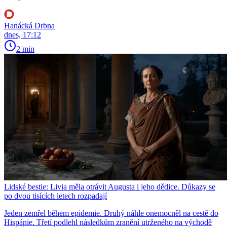
Hanácká Drbna
dnes, 17:12
2 min
Lidské bestie: Livia měla otrávit Augusta i jeho dědice. Důkazy se
po dvou tisících letech rozpadají
Jeden zemřel během epidemie. Druhý náhle onemocněl na cestě do
Hispánie. Třetí podlehl následkům zranění utrženého na východě