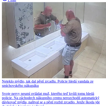
Neteklo mýdlo, tak dal pěstí zrcadlu. Policie hledá vandala ze
smíchovského nákupáku
Svoje nervy neumí ovládat muž, kterého teď kvůli tomu hledá
policie. Na záchodech nákupního centra nerozchodil automatický
dávkovač mýdla, naštval se a pěstí rozbil zrcadlo. Jenže škoda jde