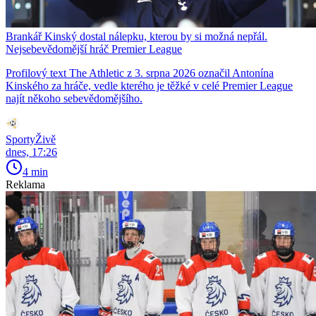
Brankář Kinský dostal nálepku, kterou by si možná nepřál.
Nejsebevědomější hráč Premier League
Profilový text The Athletic z 3. srpna 2026 označil Antonína
Kinského za hráče, vedle kterého je těžké v celé Premier League
najít někoho sebevědomějšího.
SportyŽivě
dnes, 17:26
4 min
Reklama