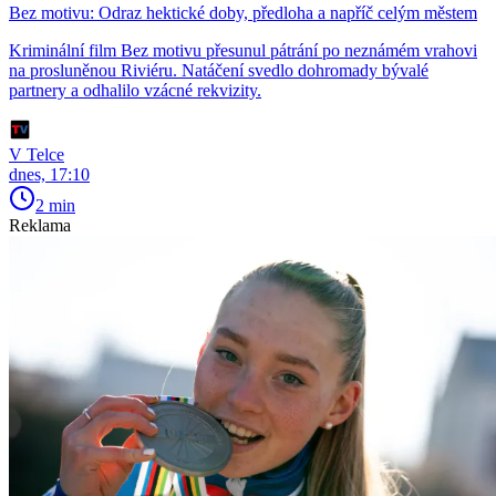
Bez motivu: Odraz hektické doby, předloha a napříč celým městem
Kriminální film Bez motivu přesunul pátrání po neznámém vrahovi
na prosluněnou Riviéru. Natáčení svedlo dohromady bývalé
partnery a odhalilo vzácné rekvizity.
V Telce
dnes, 17:10
2 min
Reklama