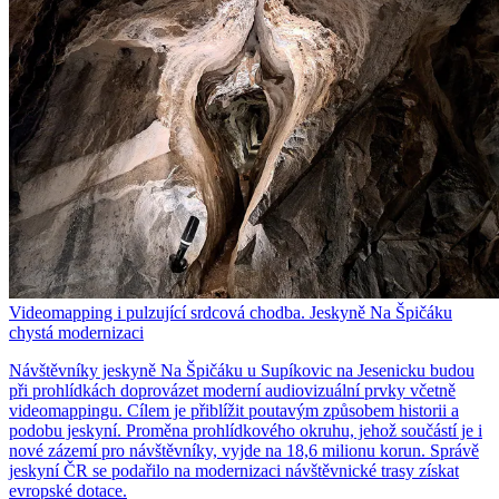
Videomapping i pulzující srdcová chodba. Jeskyně Na Špičáku
chystá modernizaci
Návštěvníky jeskyně Na Špičáku u Supíkovic na Jesenicku budou
při prohlídkách doprovázet moderní audiovizuální prvky včetně
videomappingu. Cílem je přiblížit poutavým způsobem historii a
podobu jeskyní. Proměna prohlídkového okruhu, jehož součástí je i
nové zázemí pro návštěvníky, vyjde na 18,6 milionu korun. Správě
jeskyní ČR se podařilo na modernizaci návštěvnické trasy získat
evropské dotace.