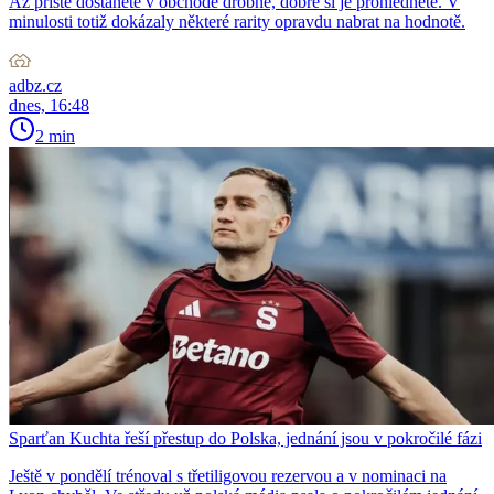
Až příště dostanete v obchodě drobné, dobře si je prohlédněte. V
minulosti totiž dokázaly některé rarity opravdu nabrat na hodnotě.
adbz.cz
dnes, 16:48
2 min
Sparťan Kuchta řeší přestup do Polska, jednání jsou v pokročilé fázi
Ještě v pondělí trénoval s třetiligovou rezervou a v nominaci na