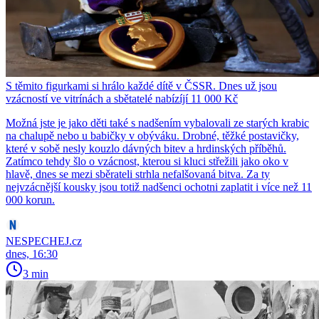
S těmito figurkami si hrálo každé dítě v ČSSR. Dnes už jsou
vzácností ve vitrínách a sbětatelé nabízíjí 11 000 Kč
Možná jste je jako děti také s nadšením vybalovali ze starých krabic
na chalupě nebo u babičky v obýváku. Drobné, těžké postavičky,
které v sobě nesly kouzlo dávných bitev a hrdinských příběhů.
Zatímco tehdy šlo o vzácnost, kterou si kluci střežili jako oko v
hlavě, dnes se mezi sběrateli strhla nefalšovaná bitva. Za ty
nejvzácnější kousky jsou totiž nadšenci ochotni zaplatit i více než 11
000 korun.
NESPECHEJ.cz
dnes, 16:30
3 min