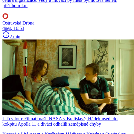
centra digitalizace, vědy a inovací by měla být hotová během
příštího roku.
Ostravská Drbna
dnes, 16:53
2 min
Lítá v tom: Filmaři našli NASA v Bratislavě, Hádek usedl do
kokpitu Apolla 11 a diváci odhalili zeměpisné chyby