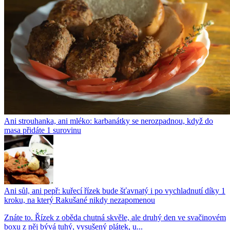
Ani strouhanka, ani mléko: karbanátky se nerozpadnou, když do
masa přidáte 1 surovinu
Ani sůl, ani pepř: kuřecí řízek bude šťavnatý i po vychladnutí díky 1
kroku, na který Rakušané nikdy nezapomenou
Znáte to. Řízek z oběda chutná skvěle, ale druhý den ve svačinovém
boxu z něj bývá tuhý, vysušený plátek, u...