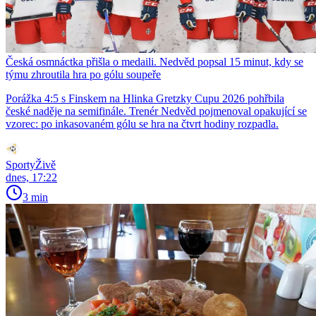
Česká osmnáctka přišla o medaili. Nedvěd popsal 15 minut, kdy se
týmu zhroutila hra po gólu soupeře
Porážka 4:5 s Finskem na Hlinka Gretzky Cupu 2026 pohřbila
české naděje na semifinále. Trenér Nedvěd pojmenoval opakující se
vzorec: po inkasovaném gólu se hra na čtvrt hodiny rozpadla.
SportyŽivě
dnes, 17:22
3 min