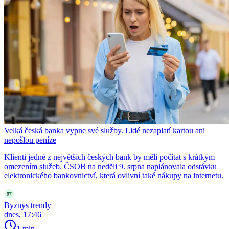
Velká česká banka vypne své služby. Lidé nezaplatí kartou ani
nepošlou peníze
Klienti jedné z největších českých bank by měli počítat s krátkým
omezením služeb. ČSOB na neděli 9. srpna naplánovala odstávku
elektronického bankovnictví, která ovlivní také nákupy na internetu.
Byznys trendy
dnes, 17:46
1 min