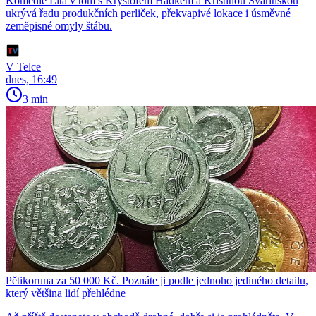
Komedie Lítá v tom s Kryštofem Hádkem a Kristínou Svarinskou
ukrývá řadu produkčních perliček, překvapivé lokace i úsměvné
zeměpisné omyly štábu.
V Telce
dnes, 16:49
3 min
Pětikoruna za 50 000 Kč. Poznáte ji podle jednoho jediného detailu,
který většina lidí přehlédne