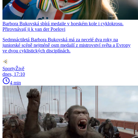
Barbora Bukovská sbírá medaile v horském kole i cyklokrosu.
Přirovnávají ji k van der Poelovi
Sedmnáctiletá Barbora Bukovská má za necelé dva roky na
juniorské scéně nejméně osm medailí z mistrovství světa a Evropy
ve dvou cyklistických disciplínách.
SportyŽivě
dnes, 17:10
4 min