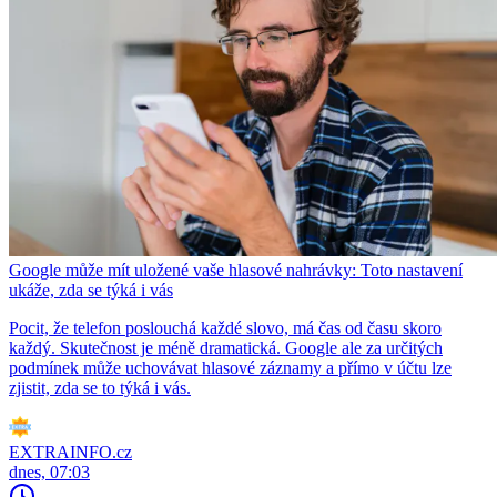
Google může mít uložené vaše hlasové nahrávky: Toto nastavení
ukáže, zda se týká i vás
Pocit, že telefon poslouchá každé slovo, má čas od času skoro
každý. Skutečnost je méně dramatická. Google ale za určitých
podmínek může uchovávat hlasové záznamy a přímo v účtu lze
zjistit, zda se to týká i vás.
EXTRAINFO.cz
dnes, 07:03