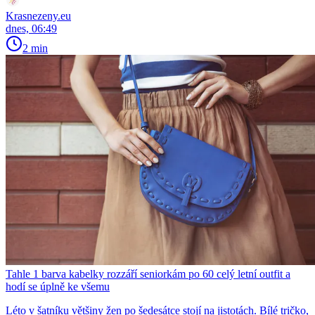
Krasnezeny.eu
dnes, 06:49
2 min
Tahle 1 barva kabelky rozzáří seniorkám po 60 celý letní outfit a
hodí se úplně ke všemu
Léto v šatníku většiny žen po šedesátce stojí na jistotách. Bílé tričko,