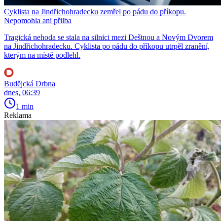
Cyklista na Jindřichohradecku zemřel po pádu do příkopu.
Nepomohla ani přilba
Tragická nehoda se stala na silnici mezi Deštnou a Novým Dvorem
na Jindřichohradecku. Cyklista po pádu do příkopu utrpěl zranění,
kterým na místě podlehl.
Budějcká Drbna
dnes, 06:39
1 min
Reklama