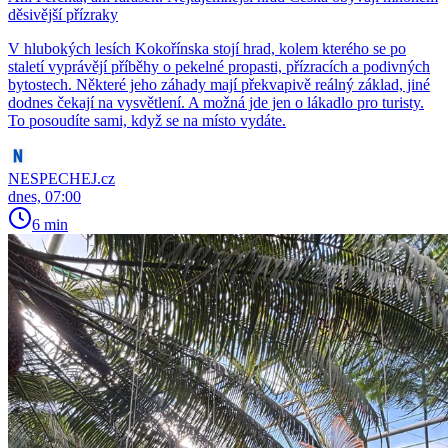
děsivější přízraky
V hlubokých lesích Kokořínska stojí hrad, kolem kterého se po
staletí vyprávějí příběhy o pekelné propasti, přízracích a podivných
bytostech. Některé jeho záhady mají překvapivě reálný základ, jiné
dodnes čekají na vysvětlení. A možná jde jen o lákadlo pro turisty.
To posoudíte sami, když se na místo vydáte.
NESPECHEJ.cz
dnes, 07:00
6 min