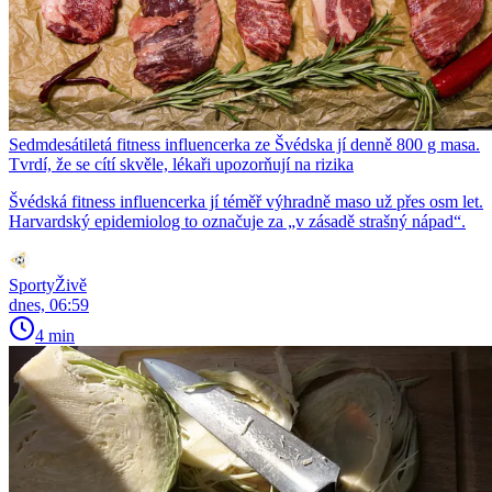
Sedmdesátiletá fitness influencerka ze Švédska jí denně 800 g masa.
Tvrdí, že se cítí skvěle, lékaři upozorňují na rizika
Švédská fitness influencerka jí téměř výhradně maso už přes osm let.
Harvardský epidemiolog to označuje za „v zásadě strašný nápad“.
SportyŽivě
dnes, 06:59
4 min