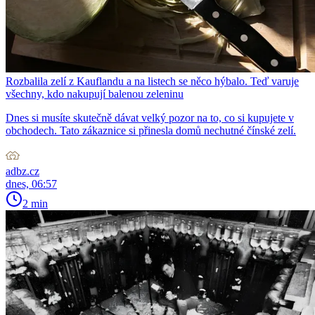
Rozbalila zelí z Kauflandu a na listech se něco hýbalo. Teď varuje
všechny, kdo nakupují balenou zeleninu
Dnes si musíte skutečně dávat velký pozor na to, co si kupujete v
obchodech. Tato zákaznice si přinesla domů nechutné čínské zelí.
adbz.cz
dnes, 06:57
2 min