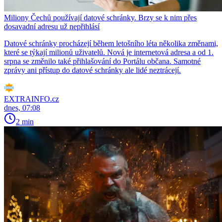
Miliony Čechů používají datové schránky. Brzy se k nim přes
dosavadní adresu už nepřihlásí
Datové schránky procházejí během letošního léta několika změnami,
které se týkají milionů uživatelů. Nová je internetová adresa a od 1.
srpna se změnilo také přihlašování do Portálu občana. Samotné
zprávy ani přístup do datové schránky ale lidé neztrácejí.
EXTRAINFO.cz
dnes, 07:08
2 min