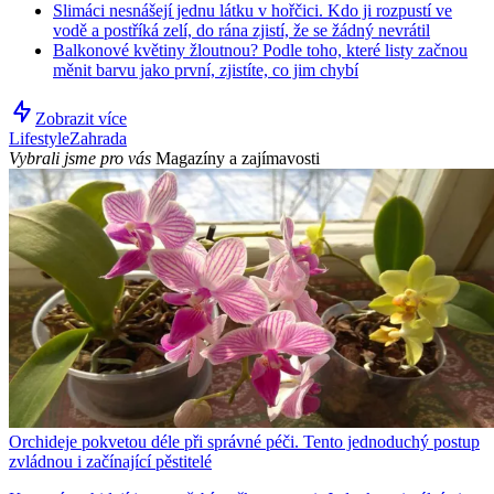
Slimáci nesnášejí jednu látku v hořčici. Kdo ji rozpustí ve
vodě a postříká zelí, do rána zjistí, že se žádný nevrátil
Balkonové květiny žloutnou? Podle toho, které listy začnou
měnit barvu jako první, zjistíte, co jim chybí
Zobrazit více
Lifestyle
Zahrada
Vybrali jsme pro vás
Magazíny a zajímavosti
Orchideje pokvetou déle při správné péči. Tento jednoduchý postup
zvládnou i začínající pěstitelé