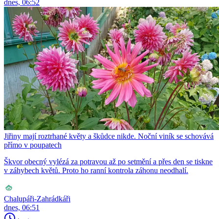
dnes, 06:52
Jiřiny mají roztrhané květy a škůdce nikde. Noční viník se schovává
přímo v poupatech
Škvor obecný vylézá za potravou až po setmění a přes den se tiskne
v záhybech květů. Proto ho ranní kontrola záhonu neodhalí.
Chalupáři-Zahrádkáři
dnes, 06:51