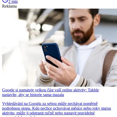
2 min
Reklama
Google si pamatuje velkou část vaší online aktivity: Takhle
nastavíte, aby se historie sama mazala
Vyhledávání na Googlu za sebou může nechávat poměrně
podrobnou stopu. Kdo nechce uchovávat měsíce nebo roky starou
aktivitu, může ji odstranit ručně nebo nastavit pravidelné