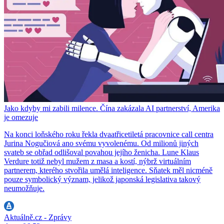
Jako kdyby mi zabili milence. Čína zakázala AI partnerství, Amerika
je omezuje
Na konci loňského roku řekla dvaatřicetiletá pracovnice call centra
Jurina Nogučiová ano svému vyvolenému. Od milionů jiných
svateb se obřad odlišoval povahou jejího ženicha. Lune Klaus
Verdure totiž nebyl mužem z masa a kostí, nýbrž virtuálním
partnerem, kterého stvořila umělá inteligence. Sňatek měl nicméně
pouze symbolický význam, jelikož japonská legislativa takový
neumožňuje.
Aktuálně.cz - Zprávy