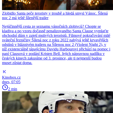
Zlobidlo Santa peče teroristy v troubě a hledá smysl Vánoc. Šílená
noc 2 má ještě šílenější trailer
Nejúčinnější cesta ze seznamu vánočních zlobivců? Chopte se
kladiva a po vzoru dočasně penalizovaného Santa Clause vymlaťte
obchodní dům v zajetí mstivých teroristů. Filmové pokračování milé
sváteční řezničiny Šílená noc z roku 2022 nabývá ještě krvavějších
odstínů v bláznivém traileru na Šílenou noc 2 (Violent Night 2), v
níž existenciálně tápajícímu Davidu Harbourovi přichází na pomoc i
paní Clausová v podání Kristen Bell. Jejich nápravnou nadílku v
českých kinech zakusíme od 3. prosince, ale ti nejmenší budou
muset zůstat doma.
Kinobox.cz
dnes, 07:05
2 min