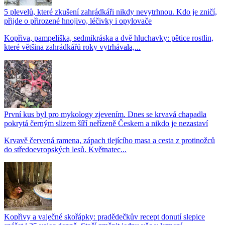
5 plevelů, které zkušení zahrádkáři nikdy nevytrhnou. Kdo je zničí,
přijde o přirozené hnojivo, léčivky i opylovače
Kopřiva, pampeliška, sedmikráska a dvě hluchavky: pětice rostlin,
které většina zahrádkářů roky vytrhávala,...
První kus byl pro mykology zjevením. Dnes se krvavá chapadla
pokrytá černým slizem šíří neřízeně Českem a nikdo je nezastaví
Krvavě červená ramena, zápach tlejícího masa a cesta z protinožců
do středoevropských lesů. Květnatec...
Kopřivy a vaječné skořápky: pradědečkův recept donutí slepice