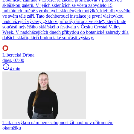
sklářskou galerii. V jejích sklenících se včera zabydlelo 15
unikátních, ručně vyrobených skleněných motýlků, kteří díky světlu
ve svém těle září. Tato dechberoucí instalace je první vlaštovkou
nadcházející výstavy „Sklo v přírodě, příroda ve skle“, která bude
součástí největšího sklářského festivalu v Česku Crystal Valley
Week. V nadcházejících dnech přibydou do botanické zahrady díla
dalších sklářů, kteří budou také součástí výstavy.
Liberecká Drbna
dnes, 07:00
4 min
Tlak na výkon nám bere schopnost žít naplno v přítomném
okamžiku