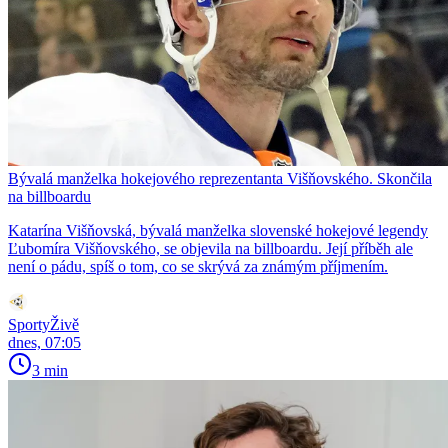
Bývalá manželka hokejového reprezentanta Višňovského. Skončila
na billboardu
Katarína Višňovská, bývalá manželka slovenské hokejové legendy
Ľubomíra Višňovského, se objevila na billboardu. Její příběh ale
není o pádu, spíš o tom, co se skrývá za známým příjmením.
SportyŽivě
dnes, 07:05
3 min