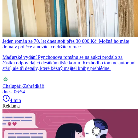
Jeden román ze 70. let dnes stojí přes 30 000 Kč. Možná ho máte
doma v poličce a nevíte, co držíte v ruce
Maďarské vydání Pynchonova románu se na aukci prodalo za
částku odpovídající desítkám tisíc korun. Rozhodl o tom ne autor ani
stáří, ale tři detaily, které běžný majitel knihy přehlédne.
Chalupáři-Zahrádkáři
dnes, 06:54
4 min
Reklama