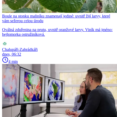
Boule na stonku maliníku znamenají jediné: uvnitř žijí larvy, které
vám sežerou celou úrodu
Oválná zduřenina na prutu, uvnitř oranžové larvy. Viník má jméno:
bejlomorka ostružiníková.
Chalupáři-Zahrádkáři
dnes, 06:32
4 min