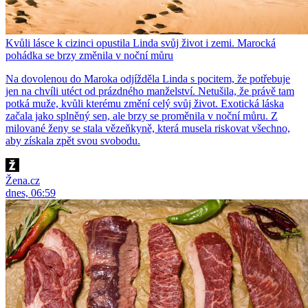
Kvůli lásce k cizinci opustila Linda svůj život i zemi. Marocká
pohádka se brzy změnila v noční můru
Na dovolenou do Maroka odjížděla Linda s pocitem, že potřebuje
jen na chvíli utéct od prázdného manželství. Netušila, že právě tam
potká muže, kvůli kterému změní celý svůj život. Exotická láska
začala jako splněný sen, ale brzy se proměnila v noční můru. Z
milované ženy se stala vězeňkyně, která musela riskovat všechno,
aby získala zpět svou svobodu.
Žena.cz
dnes, 06:59