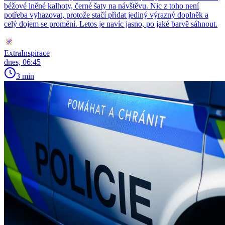
béžové lněné kalhoty, černé šaty na návštěvu. Nic z toho není
potřeba vyhazovat, protože stačí přidat jediný výrazný doplněk a
celý dojem se promění. Letos je navíc jasno, po jaké barvě sáhnout.
ExtraInspirace
dnes, 06:45
3 min