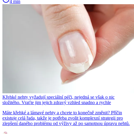
4 min
Křehké nehty vyžadují speciální péči, nejedná se však o nic
složitého. Vraťte jim jejich zdravý vzhled snadno a rychle
Máte křehké a lámavé nehty a chcete to konečně změnit? Příčin
existuje celá řada, takže je potřeba zvolit komplexní strategii pro
zlepšení daného problému od výživy až po samotnou úpravu nehtů.