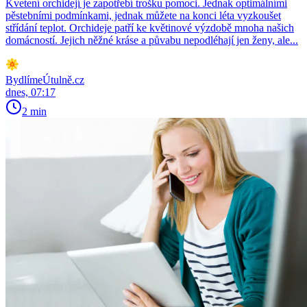
Kvetení orchidejí je zapotřebí trošku pomoci. Jednak optimálními
pěstebními podmínkami, jednak můžete na konci léta vyzkoušet
střídání teplot. Orchideje patří ke květinové výzdobě mnoha našich
domácností. Jejich něžné kráse a půvabu nepodléhají jen ženy, ale...
BydlímeÚtulně.cz
dnes, 07:17
2 min