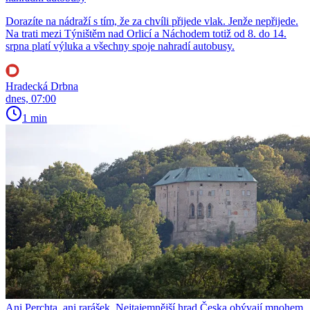
Dorazíte na nádraží s tím, že za chvíli přijede vlak. Jenže nepřijede.
Na trati mezi Týništěm nad Orlicí a Náchodem totiž od 8. do 14.
srpna platí výluka a všechny spoje nahradí autobusy.
Hradecká Drbna
dnes, 07:00
1 min
Ani Perchta, ani rarášek. Nejtajemnější hrad Česka obývají mnohem