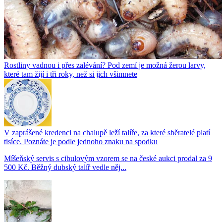
Rostliny vadnou i přes zalévání? Pod zemí je možná žerou larvy,
které tam žijí i tři roky, než si jich všimnete
V zaprášené kredenci na chalupě leží talíře, za které sběratelé platí
tisíce. Poznáte je podle jednoho znaku na spodku
Míšeňský servis s cibulovým vzorem se na české aukci prodal za 9
500 Kč. Běžný dubský talíř vedle něj...