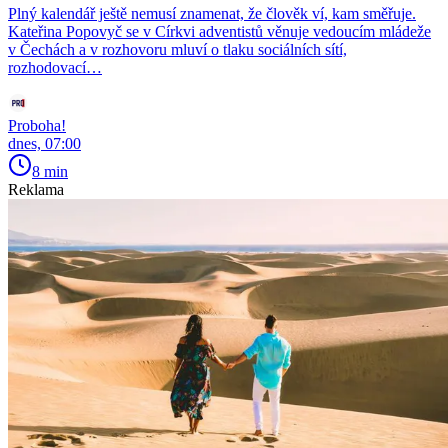
Plný kalendář ještě nemusí znamenat, že člověk ví, kam směřuje.
Kateřina Popovyč se v Církvi adventistů věnuje vedoucím mládeže
v Čechách a v rozhovoru mluví o tlaku sociálních sítí,
rozhodovací…
Proboha!
dnes, 07:00
8 min
Reklama