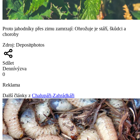
Proto jahodníky přes zimu zamrzají: Ohrožuje je stáří, škůdci a
choroby
Zdroj
:
Depositphotos
Sdílet
Denní
výzva
0
Reklama
Další články z
Chalupáři-Zahrádkáři