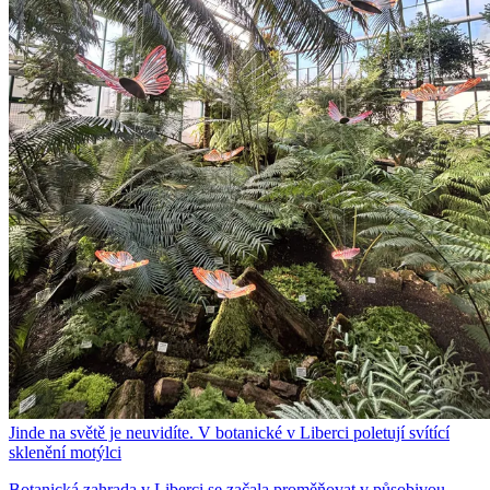
Jinde na světě je neuvidíte. V botanické v Liberci poletují svítící
sklenění motýlci
Botanická zahrada v Liberci se začala proměňovat v působivou