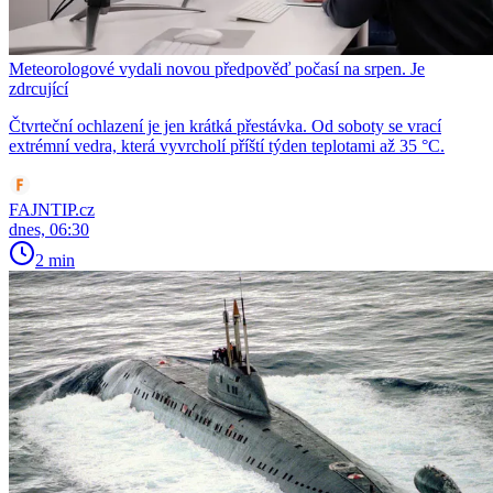
Meteorologové vydali novou předpověď počasí na srpen. Je
zdrcující
Čtvrteční ochlazení je jen krátká přestávka. Od soboty se vrací
extrémní vedra, která vyvrcholí příští týden teplotami až 35 °C.
FAJNTIP.cz
dnes, 06:30
2 min