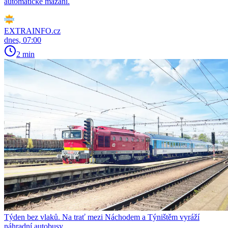
automatické mazání.
EXTRAINFO.cz
dnes, 07:00
2 min
Týden bez vlaků. Na trať mezi Náchodem a Týništěm vyráží
náhradní autobusy