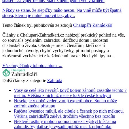
snášet i 25 vajec denně. Stačí změnit jednu věc v krmení
Někdy se stane, že slepičky málo nesou. Na vině může být špatná
strava, kterou je nutné upravit tak, aby...
Tento článek byl publikován ze zdrojů
Chalupáři-Zahrádkáři
Články z Chalupari-Zahradkari.cz nabízejí praktický pohled na vše,
co souvisí s bydlením, zahradou, údržbou domu i radostmi
chatařského života. Obsah je určen čtenářům, kteří ocení
jednoduché návody, chytré vychytávky, přírodní postupy a
zkušenosti vycházející z každodenní praxe. Nechybí tipy na...
Všechny články tohoto autora →
Další články z kategorie
Zahrada
Vosy se celé léto nevrátí, když kolem záhonů zasadíte těchto 7
rostlin. Většina z nich už roste v každé české kuchyni
Nesekejte v době veder, varují experti obce. Sucho může
zmírnit změna přístupu
Rajčata kvasnice milují, ale cibule a česnek po nich měknou.
Většina zahrádkářů zalévá droždím všechno bez rozdílu
Některé rostliny mohou pomoci omezit výskyt klíšťat na
zahradě. Vyplatí se je vysadit poblíž míst k odpočinku