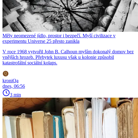
Měly neomezené jídlo, prostor i bezpečí. Myší civilizace v
experimentu Universe 25 přesto zanikla
V roce 1968 vytvořil John B. Calhoun myším dokonalý domov bez
vnějších hrozeb. Přebytek luxusu však u kolonie způsobil
katastrofální sociální kolaps.
kroniQa
dnes, 06:56
3 min