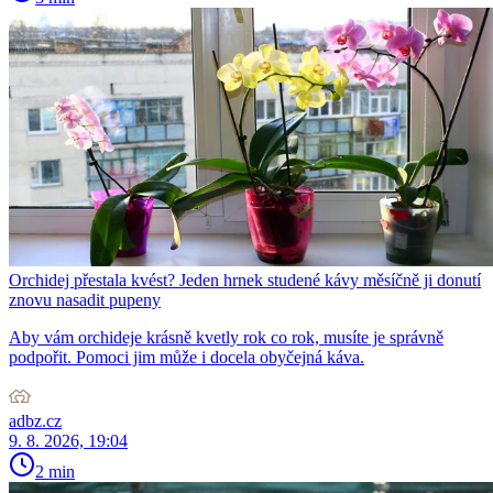
Orchidej přestala kvést? Jeden hrnek studené kávy měsíčně ji donutí
znovu nasadit pupeny
Aby vám orchideje krásně kvetly rok co rok, musíte je správně
podpořit. Pomoci jim může i docela obyčejná káva.
adbz.cz
9. 8. 2026, 19:04
2 min