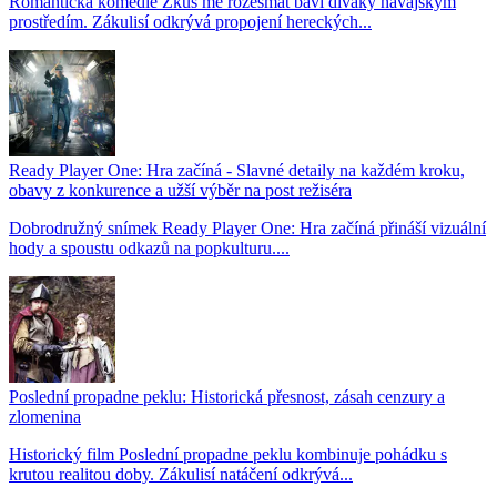
Romantická komedie Zkus mě rozesmát baví diváky havajským
prostředím. Zákulisí odkrývá propojení hereckých...
Ready Player One: Hra začíná - Slavné detaily na každém kroku,
obavy z konkurence a užší výběr na post režiséra
Dobrodružný snímek Ready Player One: Hra začíná přináší vizuální
hody a spoustu odkazů na popkulturu....
Poslední propadne peklu: Historická přesnost, zásah cenzury a
zlomenina
Historický film Poslední propadne peklu kombinuje pohádku s
krutou realitou doby. Zákulisí natáčení odkrývá...