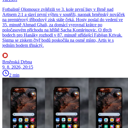
Fotbalisté Olomouce zvítězili ve 3. kole první ligy v Brně nad
Artisem 2:1 a slaví první výhru v soutěži, naopak brněnský nováček
na premiérový tříbodový zisk stále čeká. Hosty poslal do vedení ve
35. minutě Ahmad Ghali, za domácí vyrovnal krátce po
poločasovém příchodu na hřiště Sacha Komlejnovic. O třech
bodech pro Hanáky rozhodl v 87. minutě střídající Fabijan Krivak.
Sigma se ziskem čtyř bodů poskočila na osmé místo, Artis je s
jedním bodem třináctý.
Brněnská Drbna
9. 8. 2026, 20:15
2 min