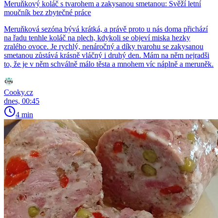
Meruňkový koláč s tvarohem a zakysanou smetanou: Svěží letní
moučník bez zbytečné práce
Meruňková sezóna bývá krátká, a právě proto u nás doma přichází
na řadu tenhle koláč na plech, kdykoli se objeví miska hezky
zralého ovoce. Je rychlý, nenáročný a díky tvarohu se zakysanou
smetanou zůstává krásně vláčný i druhý den. Mám na něm nejradši
to, že je v něm schválně málo těsta a mnohem víc náplně a meruněk.
Cooky.cz
dnes, 00:45
4 min