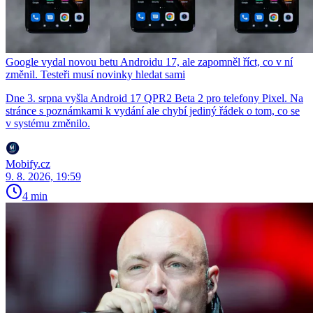
Google vydal novou betu Androidu 17, ale zapomněl říct, co v ní
změnil. Testeři musí novinky hledat sami
Dne 3. srpna vyšla Android 17 QPR2 Beta 2 pro telefony Pixel. Na
stránce s poznámkami k vydání ale chybí jediný řádek o tom, co se
v systému změnilo.
Mobify.cz
9. 8. 2026, 19:59
4 min