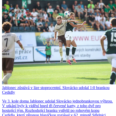
Jablonec zůstává v lize stoprocentní. Slovácko udolal 1:0 brankou
Cedidly
Ve 3. kole doma Jablonec udolal Slovácko jednobrankovou výhrou.
V utkání byly k vidění hned tři červené karty, z toho dvě pro
hostující tým. Rozhodující branku vstřelil po rohovém kopu
Cedidla, který přesnou hlavičkou rozjásal v 62. minutě Střelnici.