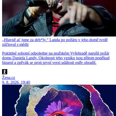
„Hlavně ať jsme za deb*ly.“ Landa po požáru v jeho domě tvrdě
zúčtoval s médii
Poklidné sobotní odpoledne na pražském Vyšehradě narušil požár
domu Daniela Landy. Okolnosti jeho vzniku jsou přitom poněkud
bizarní a zpěvák se proti první verzi události ostře ohradil.
Žena.cz
9. 8. 2026, 19:40