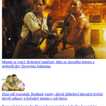
Mumie se vrací: Bolestivé natáčení, dům ze slavného hororu a
nejhorší dny Dwaynea Johnsona
Zkus mě rozesmát: Rodinné vazby, dávné přátelství hlavních hvězd,
skryté odkazy a hvězdný tenista v roli herce