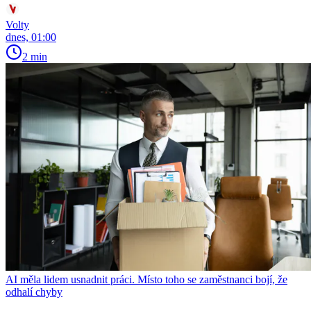
Volty
dnes, 01:00
2 min
AI měla lidem usnadnit práci. Místo toho se zaměstnanci bojí, že
odhalí chyby