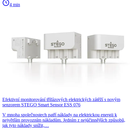
4 min
Efektivní monitorování třífázových elektrických zátěží s novým
senzorem STEGO Smart Sensor ESS 076
V mnoha společnostech patří náklady na elektrickou energii k
největším provozním nákladům. Jedním z nejúčinnějších způsobů,
jak tyto náklady snížit,…