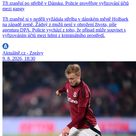
Tři zranění po střelbě v Dánsku. Policie prověřuje vyřizování účtů
mezi gangy
Tři zraněné si v neděli vyžádala střelba v dánském městě Holbaek
na západě země. Žádný z mužů není v ohrožení života, píše
agentura DPA. Policie vychází z toho, že případ může souviset s
vyřizováním účtů mezi lidmi z kriminálního prostředí.
Aktuálně.cz - Zprávy
9. 8. 2026, 18:30