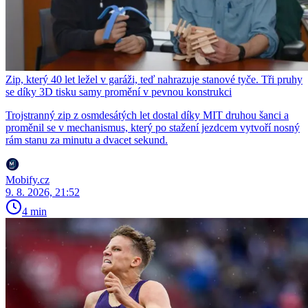
Zip, který 40 let ležel v garáži, teď nahrazuje stanové tyče. Tři pruhy
se díky 3D tisku samy promění v pevnou konstrukci
Trojstranný zip z osmdesátých let dostal díky MIT druhou šanci a
proměnil se v mechanismus, který po stažení jezdcem vytvoří nosný
rám stanu za minutu a dvacet sekund.
Mobify.cz
9. 8. 2026, 21:52
4 min