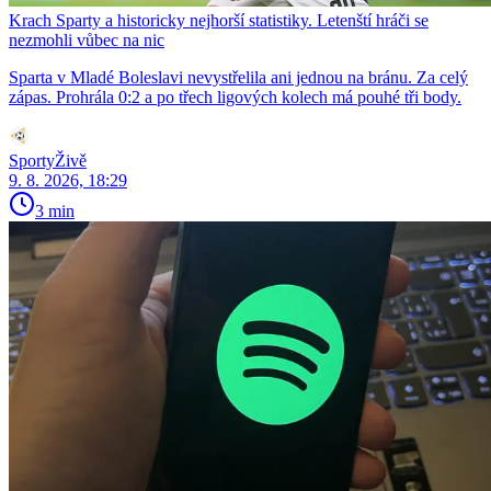
Krach Sparty a historicky nejhorší statistiky. Letenští hráči se
nezmohli vůbec na nic
Sparta v Mladé Boleslavi nevystřelila ani jednou na bránu. Za celý
zápas. Prohrála 0:2 a po třech ligových kolech má pouhé tři body.
SportyŽivě
9. 8. 2026, 18:29
3 min