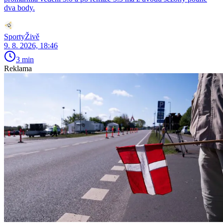
dva body.
SportyŽivě
9. 8. 2026, 18:46
3 min
Reklama