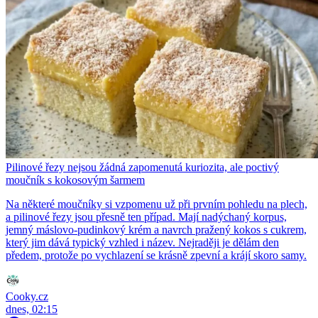
Pilinové řezy nejsou žádná zapomenutá kuriozita, ale poctivý
moučník s kokosovým šarmem
Na některé moučníky si vzpomenu už při prvním pohledu na plech,
a pilinové řezy jsou přesně ten případ. Mají nadýchaný korpus,
jemný máslovo-pudinkový krém a navrch pražený kokos s cukrem,
který jim dává typický vzhled i název. Nejraději je dělám den
předem, protože po vychlazení se krásně zpevní a krájí skoro samy.
Cooky.cz
dnes, 02:15