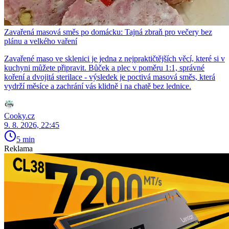
Zavařená masová směs po domácku: Tajná zbraň pro večery bez
plánu a velkého vaření
Zavařené maso ve sklenici je jedna z nejpraktičtějších věcí, které si v
kuchyni můžete připravit. Bůček a plec v poměru 1:1, správné
koření a dvojitá sterilace - výsledek je poctivá masová směs, která
vydrží měsíce a zachrání vás klidně i na chatě bez lednice.
Cooky.cz
9. 8. 2026, 22:45
5 min
Reklama