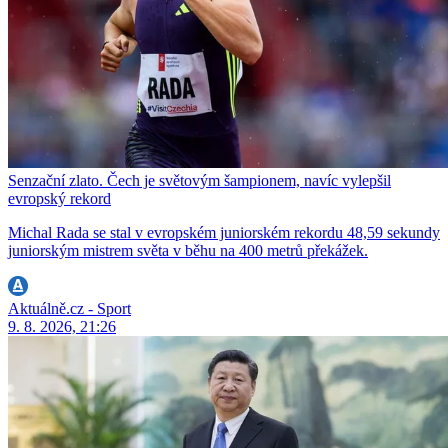
Senzační zlato. Čech je světovým šampionem, navíc vylepšil
evropský rekord
Michal Rada se stal v evropském juniorském rekordu 48,59 sekundy
juniorským mistrem světa v běhu na 400 metrů překážek.
Aktuálně.cz - Sport
9. 8. 2026, 21:26