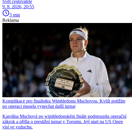
Svět cestovatele
9. 8. 2026, 20:55
3 min
Reklama
Komplikace pro finalistku Wimbledonu Muchovou. Kvůli potížím
po operaci musela vynechat další turnaj
Karolína Muchová po wimbledonském finále podstoupila operační
zákrok a přišla o prestižní turnaj v Torontu. Její start na US Open
visí ve vzduchu.