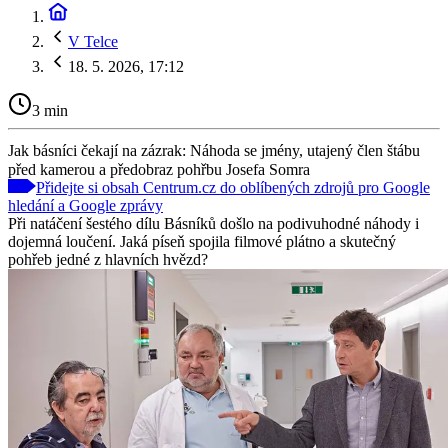
V Telce
18. 5. 2026, 17:12
3 min
Jak básníci čekají na zázrak: Náhoda se jmény, utajený člen štábu
před kamerou a předobraz pohřbu Josefa Somra
Přidejte si obsah Centrum.cz do oblíbených zdrojů pro Google
hledání a Google zprávy
Při natáčení šestého dílu Básníků došlo na podivuhodné náhody i
dojemná loučení. Jaká píseň spojila filmové plátno a skutečný
pohřeb jedné z hlavních hvězd?