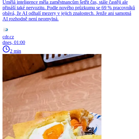
Umělá inteligence měla zaměstnancům šetřit čas, stále častěji ale
přináší také nervozitu. Podle nového průzkumu se 69 % pracovníků
obává, že AI odhalí mezery v jejich znalostech. Jenže ani samotná
AI rozhodně není neomylná.
cdr.cz
dnes, 01:00
2 min