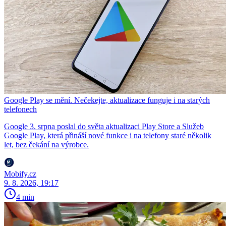
Google Play se mění. Nečekejte, aktualizace funguje i na starých
telefonech
Google 3. srpna poslal do světa aktualizaci Play Store a Služeb
Google Play, která přináší nové funkce i na telefony staré několik
let, bez čekání na výrobce.
Mobify.cz
9. 8. 2026, 19:17
4 min