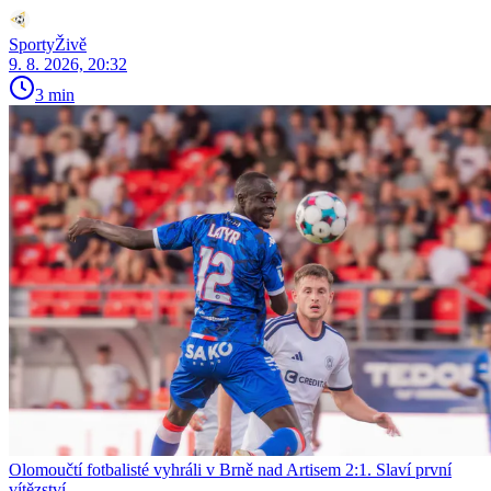
SportyŽivě
9. 8. 2026, 20:32
3 min
Olomoučtí fotbalisté vyhráli v Brně nad Artisem 2:1. Slaví první
vítězství