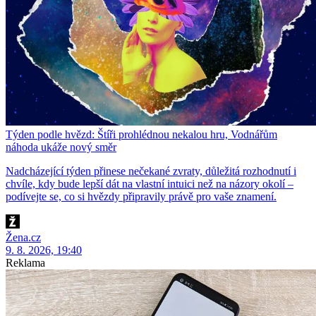
Týden podle hvězd: Štíři prohlédnou nekalou hru, Vodnářům
náhoda ukáže nový směr
Nadcházející týden přinese nečekané zvraty, důležitá rozhodnutí i
chvíle, kdy bude lepší dát na vlastní intuici než na názory okolí –
podívejte se, co si hvězdy připravily právě pro vaše znamení.
Žena.cz
9. 8. 2026, 19:40
Reklama