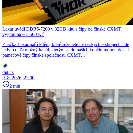
Lexar uvádí DDR5-7200 v 32GB kitu s čipy od čínské CXMT,
vyjdou na ~15500 Kč
Značka Lexar patří k těm, které seženete i v českých e-shopech. Jde
tedy o další možný kanál, kterým se do našich končin mohou dostat
paměťové čipy čínské společnosti CXMT…
diit.cz
9. 8. 2026, 22:00
2 min