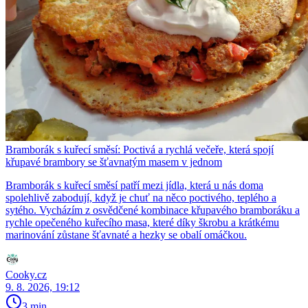
Bramborák s kuřecí směsí: Poctivá a rychlá večeře, která spojí
křupavé brambory se šťavnatým masem v jednom
Bramborák s kuřecí směsí patří mezi jídla, která u nás doma
spolehlivě zabodují, když je chuť na něco poctivého, teplého a
sytého. Vycházím z osvědčené kombinace křupavého bramboráku a
rychle opečeného kuřecího masa, které díky škrobu a krátkému
marinování zůstane šťavnaté a hezky se obalí omáčkou.
Cooky.cz
9. 8. 2026, 19:12
3 min