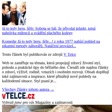
Já to tedy beru, šéfe: Sobota se bál, že přivolal infarkt, tajná
nahrávka milenců a svádění plachého kolegy
Komedie Já to tedy beru, šéfe...! z roku 1977 nabízí pohled na
pikantní metody náborářů. Natáčení provázel...
Tento článek byl publikován ze zdrojů
V Telce
Web se zaměřuje na témata, která propojují zdravý životní styl,
pohodu a praktické tipy do běžného dne. Čtenáři zde najdou články
o zdraví, výživě, rodině, vztazích i osobním rozvoji. Obsah doplňují
také zajímavosti a inspirace, které přinášejí nové pohledy na
každodenní situace. Styl psaní je...
Všechny články tohoto autora →
Vybrali jsme pro vás
Magazíny a zajímavosti