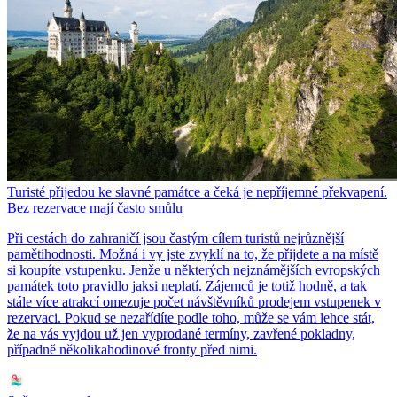
Turisté přijedou ke slavné památce a čeká je nepříjemné překvapení.
Bez rezervace mají často smůlu
Při cestách do zahraničí jsou častým cílem turistů nejrůznější
pamětihodnosti. Možná i vy jste zvyklí na to, že přijdete a na místě
si koupíte vstupenku. Jenže u některých nejznámějších evropských
památek toto pravidlo jaksi neplatí. Zájemců je totiž hodně, a tak
stále více atrakcí omezuje počet návštěvníků prodejem vstupenek v
rezervaci. Pokud se nezařídíte podle toho, může se vám lehce stát,
že na vás vyjdou už jen vyprodané termíny, zavřené pokladny,
případně několikahodinové fronty před nimi.