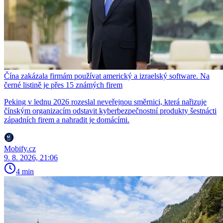
Čína zakázala firmám používat americký a izraelský software. Na
černé listině je přes 15 známých firem
Peking v lednu 2026 rozeslal neveřejnou směrnici, která nařizuje
čínským organizacím odstavit kyberbezpečnostní produkty šestnácti
západních firem a nahradit je domácími.
Mobify.cz
9. 8. 2026, 21:06
4 min