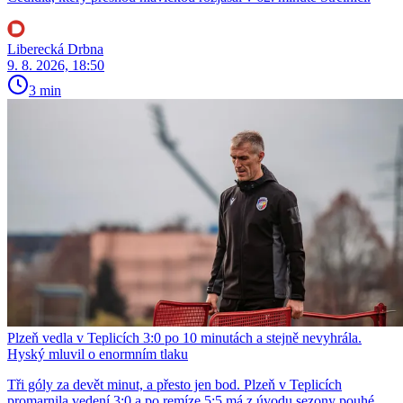
Liberecká Drbna
9. 8. 2026, 18:50
3 min
Plzeň vedla v Teplicích 3:0 po 10 minutách a stejně nevyhrála.
Hyský mluvil o enormním tlaku
Tři góly za devět minut, a přesto jen bod. Plzeň v Teplicích
promarnila vedení 3:0 a po remíze 5:5 má z úvodu sezony pouhé