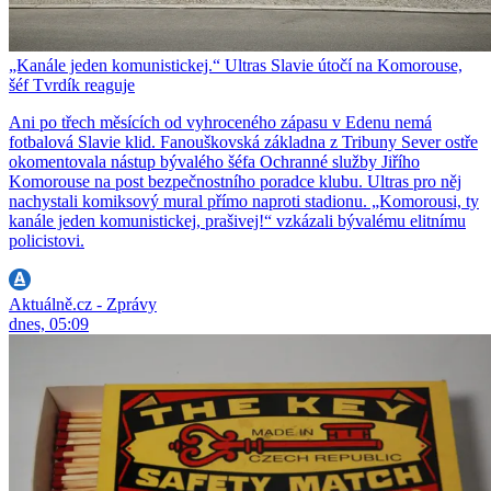
„Kanále jeden komunistickej.“ Ultras Slavie útočí na Komorouse,
šéf Tvrdík reaguje
Ani po třech měsících od vyhroceného zápasu v Edenu nemá
fotbalová Slavie klid. Fanouškovská základna z Tribuny Sever ostře
okomentovala nástup bývalého šéfa Ochranné služby Jiřího
Komorouse na post bezpečnostního poradce klubu. Ultras pro něj
nachystali komiksový mural přímo naproti stadionu. „Komorousi, ty
kanále jeden komunistickej, prašivej!“ vzkázali bývalému elitnímu
policistovi.
Aktuálně.cz - Zprávy
dnes, 05:09