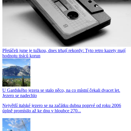
Přetáčeli jsme je tužkou, dnes trhají rekordy: Tyto retro kazety mají
hodnotu tisíců korun
U Gardského jezera se stalo něco, na co místní čekali dvacet let.
Jezero se nadechlo
Největší italské jezero se na začátku dubna poprvé od roku 2006
úplně promísilo až ke dnu v hloubce 270...