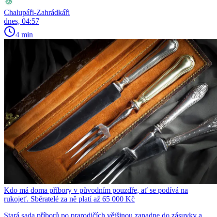
Chalupáři-Zahrádkáři
dnes, 04:57
4 min
Kdo má doma příbory v původním pouzdře, ať se podívá na
rukojeť. Sběratelé za ně platí až 65 000 Kč
Stará sada příborů po prarodičích většinou zapadne do zásuvky a