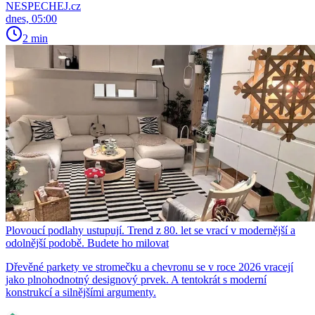
NESPECHEJ.cz
dnes, 05:00
2 min
Plovoucí podlahy ustupují. Trend z 80. let se vrací v modernější a
odolnější podobě. Budete ho milovat
Dřevěné parkety ve stromečku a chevronu se v roce 2026 vracejí
jako plnohodnotný designový prvek. A tentokrát s moderní
konstrukcí a silnějšími argumenty.