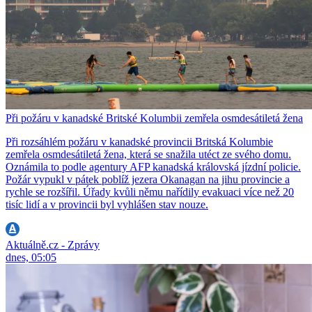
Při požáru v kanadské Britské Kolumbii zemřela osmdesátiletá žena
Při rozsáhlém požáru v kanadské provincii Britská Kolumbie
zemřela osmdesátiletá žena, která se snažila utéct ze svého domu.
Oznámila to podle agentury AFP kanadská královská jízdní policie.
Požár vypukl v pátek poblíž jezera Okanagan na jihu provincie a
rychle se rozšířil. Úřady kvůli němu nařídily evakuaci více než 20
tisíc lidí a v provincii byl vyhlášen stav nouze.
Aktuálně.cz - Zprávy
dnes, 05:05