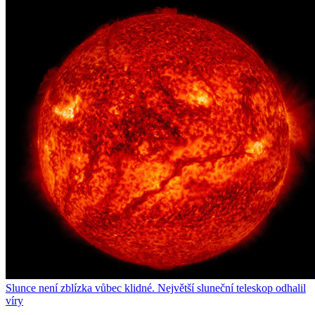
Slunce není zblízka vůbec klidné. Největší sluneční teleskop odhalil
víry