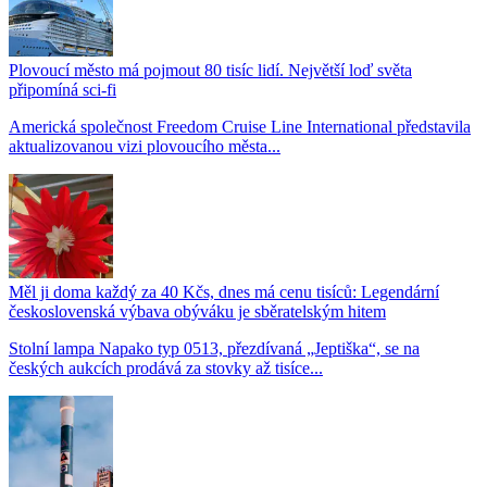
Plovoucí město má pojmout 80 tisíc lidí. Největší loď světa
připomíná sci-fi
Americká společnost Freedom Cruise Line International představila
aktualizovanou vizi plovoucího města...
Měl ji doma každý za 40 Kčs, dnes má cenu tisíců: Legendární
československá výbava obýváku je sběratelským hitem
Stolní lampa Napako typ 0513, přezdívaná „Jeptiška“, se na
českých aukcích prodává za stovky až tisíce...