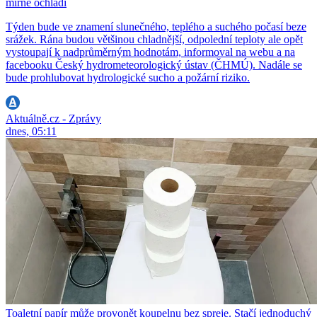
mírně ochladí
Týden bude ve znamení slunečného, teplého a suchého počasí beze
srážek. Rána budou většinou chladnější, odpolední teploty ale opět
vystoupají k nadprůměrným hodnotám, informoval na webu a na
facebooku Český hydrometeorologický ústav (ČHMÚ). Nadále se
bude prohlubovat hydrologické sucho a požární riziko.
Aktuálně.cz - Zprávy
dnes, 05:11
Toaletní papír může provonět koupelnu bez spreje. Stačí jednoduchý