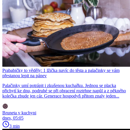
Prababičky to věděly: 1 lžička navíc do těsta a palačinky se vám
přestanou lepit na pánev
Palačinky umí potrápit i zkušenou kuchařku. Jednou se placka
přichytí ke dnu, podruhé se při obracení roztrhne napůl a z pěkného
kolečka zbude jen cár. Generace hospodyň přitom znaly jeden...
Bruneta v kuchyni
dnes, 05:05
3 min