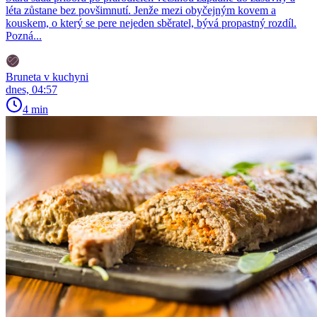
léta zůstane bez povšimnutí. Jenže mezi obyčejným kovem a
kouskem, o který se pere nejeden sběratel, bývá propastný rozdíl.
Pozná...
Bruneta v kuchyni
dnes, 04:57
4 min