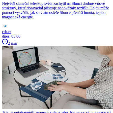
Největší sluneční teleskop světa zachytil na Slunci drobné vírové
struktury, které dosavadní přístroje nedokázaly rozlišit. Objev může
pomoci vysvětlit, jak se v atmosféře Slunce přenáší hmota, teplo a
magnetická energie.
cdr.cz
dnes, 05:00
2 min
Toto je nejotravnější znamení zvěrokruhu. Na nervy vám polezou už