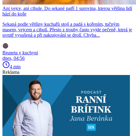
Ani vejce, ani cibule. Do sekané patří 1 surovina, kterou většina lidí
hází do koše
Sekaná podle většiny kuchařů stojí a padá s kořením, tučným
masem, vejcem a cibulí. Přesto z trouby často vyjde pečeně, která je
uvnitř vysušená a při nakrajování se drolí. Chyba...
Bruneta v kuchyni
dnes, 04:56
4 min
Reklama