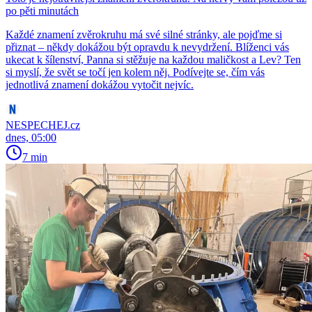
po pěti minutách
Každé znamení zvěrokruhu má své silné stránky, ale pojďme si
přiznat – někdy dokážou být opravdu k nevydržení. Blíženci vás
ukecat k šílenství, Panna si stěžuje na každou maličkost a Lev? Ten
si myslí, že svět se točí jen kolem něj. Podívejte se, čím vás
jednotlivá znamení dokážou vytočit nejvíc.
NESPECHEJ.cz
dnes, 05:00
7 min