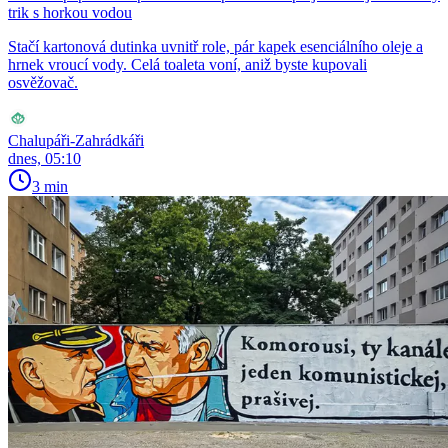
trik s horkou vodou
Stačí kartonová dutinka uvnitř role, pár kapek esenciálního oleje a
hrnek vroucí vody. Celá toaleta voní, aniž byste kupovali
osvěžovač.
Chalupáři-Zahrádkáři
dnes, 05:10
3 min