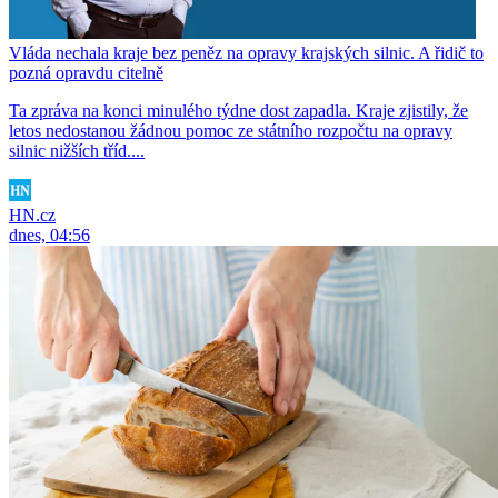
Vláda nechala kraje bez peněz na opravy krajských silnic. A řidič to
pozná opravdu citelně
Ta zpráva na konci minulého týdne dost zapadla. Kraje zjistily, že
letos nedostanou žádnou pomoc ze státního rozpočtu na opravy
silnic nižších tříd....
HN.cz
dnes, 04:56