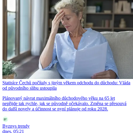
Statisíce Čechů počítaly s jiným věkem odchodu do důchodu: Vláda
od původního slibu ustoupila
Plánovaný návrat maximálního důchodového věku na 65 let
nepřijde tak rychle, jak se původně očekávalo. Změna se přesouvá
do další novely a účinnost se nyní plánuje od roku 2028.
Byznys trendy
dnes, 05:21