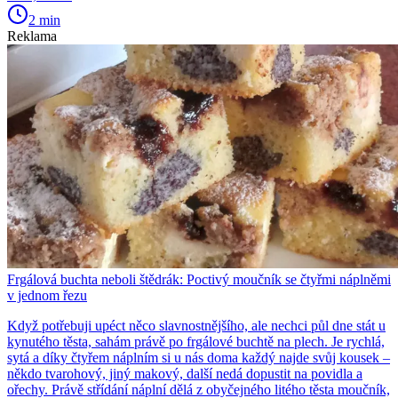
2 min
Reklama
Frgálová buchta neboli štědrák: Poctivý moučník se čtyřmi náplněmi
v jednom řezu
Když potřebuji upéct něco slavnostnějšího, ale nechci půl dne stát u
kynutého těsta, sahám právě po frgálové buchtě na plech. Je rychlá,
sytá a díky čtyřem náplním si u nás doma každý najde svůj kousek –
někdo tvarohový, jiný makový, další nedá dopustit na povidla a
ořechy. Právě střídání náplní dělá z obyčejného litého těsta moučník,