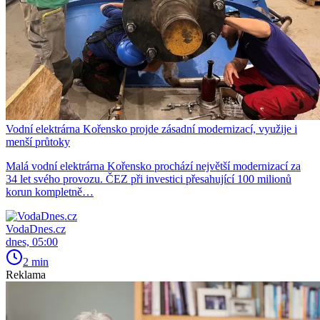
Vodní elektrárna Kořensko projde zásadní modernizací, využije i
menší průtoky
Malá vodní elektrárna Kořensko prochází největší modernizací za
34 let svého provozu. ČEZ při investici přesahující 100 milionů
korun kompletně…
VodaDnes.cz
dnes, 05:00
2 min
Reklama