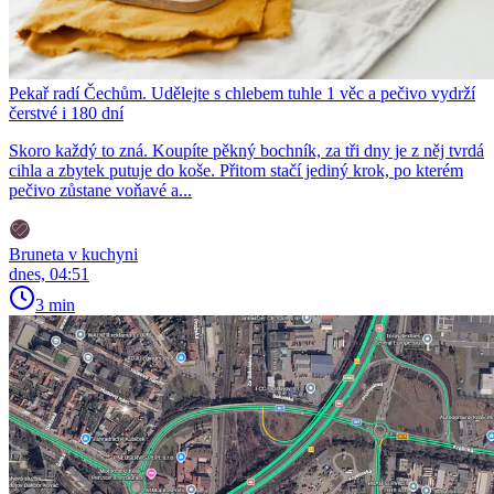
Pekař radí Čechům. Udělejte s chlebem tuhle 1 věc a pečivo vydrží
čerstvé i 180 dní
Skoro každý to zná. Koupíte pěkný bochník, za tři dny je z něj tvrdá
cihla a zbytek putuje do koše. Přitom stačí jediný krok, po kterém
pečivo zůstane voňavé a...
Bruneta v kuchyni
dnes, 04:51
3 min