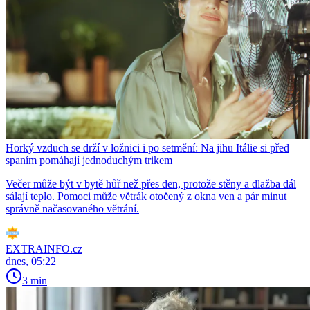
Horký vzduch se drží v ložnici i po setmění: Na jihu Itálie si před
spaním pomáhají jednoduchým trikem
Večer může být v bytě hůř než přes den, protože stěny a dlažba dál
sálají teplo. Pomoci může větrák otočený z okna ven a pár minut
správně načasovaného větrání.
EXTRAINFO.cz
dnes, 05:22
3 min