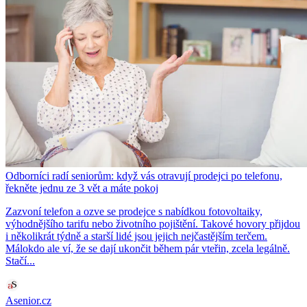
Odborníci radí seniorům: když vás otravují prodejci po telefonu,
řekněte jednu ze 3 vět a máte pokoj
Zazvoní telefon a ozve se prodejce s nabídkou fotovoltaiky,
výhodnějšího tarifu nebo životního pojištění. Takové hovory přijdou
i několikrát týdně a starší lidé jsou jejich nejčastějším terčem.
Málokdo ale ví, že se dají ukončit během pár vteřin, zcela legálně.
Stačí...
Asenior.cz