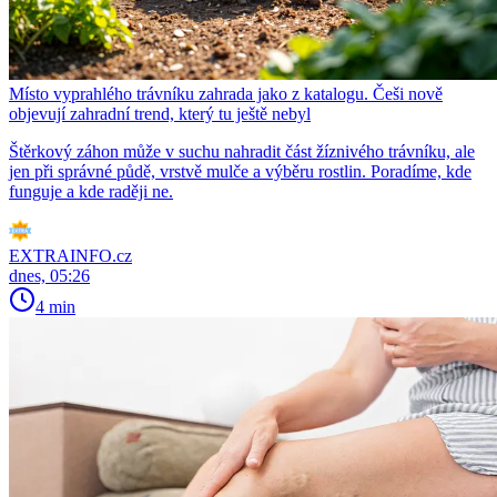
Místo vyprahlého trávníku zahrada jako z katalogu. Češi nově
objevují zahradní trend, který tu ještě nebyl
Štěrkový záhon může v suchu nahradit část žíznivého trávníku, ale
jen při správné půdě, vrstvě mulče a výběru rostlin. Poradíme, kde
funguje a kde raději ne.
EXTRAINFO.cz
dnes, 05:26
4 min