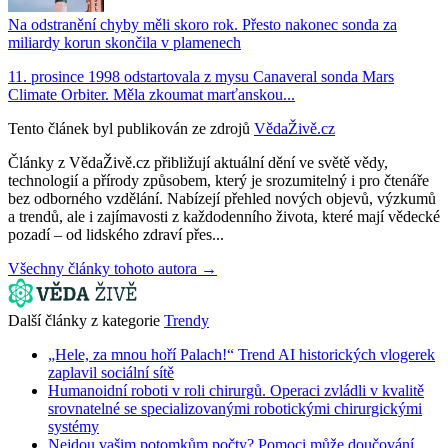
Na odstranění chyby měli skoro rok. Přesto nakonec sonda za
miliardy korun skončila v plamenech
11. prosince 1998 odstartovala z mysu Canaveral sonda Mars
Climate Orbiter. Měla zkoumat marťanskou...
Tento článek byl publikován ze zdrojů
VědaŽivě.cz
Články z VědaŽivě.cz přibližují aktuální dění ve světě vědy,
technologií a přírody způsobem, který je srozumitelný i pro čtenáře
bez odborného vzdělání. Nabízejí přehled nových objevů, výzkumů
a trendů, ale i zajímavosti z každodenního života, které mají vědecké
pozadí – od lidského zdraví přes...
Všechny články tohoto autora →
Další články z kategorie
Trendy
„Hele, za mnou hoří Palach!“ Trend AI historických vlogerek
zaplavil sociální sítě
Humanoidní roboti v roli chirurgů. Operaci zvládli v kvalitě
srovnatelné se specializovanými robotickými chirurgickými
systémy
Nejdou vašim potomkům počty? Pomoci může doučování