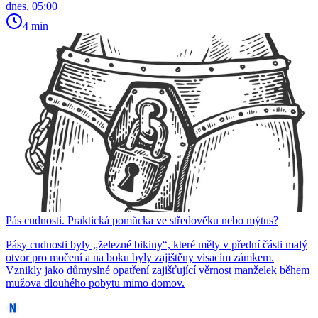
dnes, 05:00
4 min
Pás cudnosti. Praktická pomůcka ve středověku nebo mýtus?
Pásy cudnosti byly „železné bikiny“, které měly v přední části malý
otvor pro močení a na boku byly zajištěny visacím zámkem.
Vznikly jako důmyslné opatření zajišťující věrnost manželek během
mužova dlouhého pobytu mimo domov.