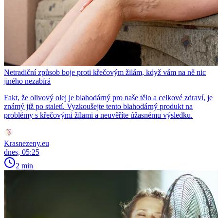
Netradiční způsob boje proti křečovým žilám, když vám na ně nic
jiného nezabírá
Fakt, že olivový olej je blahodárný pro naše tělo a celkové zdraví, je
známý již po staletí. Vyzkoušejte tento blahodárný produkt na
problémy s křečovými žílami a neuvěříte úžasnému výsledku.
Krasnezeny.eu
dnes, 05:25
2 min