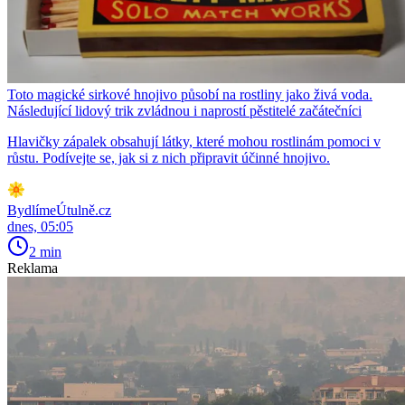
Toto magické sirkové hnojivo působí na rostliny jako živá voda.
Následující lidový trik zvládnou i naprostí pěstitelé začátečníci
Hlavičky zápalek obsahují látky, které mohou rostlinám pomoci v
růstu. Podívejte se, jak si z nich připravit účinné hnojivo.
BydlímeÚtulně.cz
dnes, 05:05
2 min
Reklama