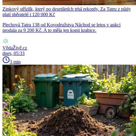
Zinkový střízlík, který po desetiletích trhá rekordy. Za Tatru z půdy
platí sběratelé i 120 000 Kč
Plechová Tatra 138 od Kovodružstva Náchod se letos v aukci
prodala za 9 200 Kč. A to měla jen kopii krabice.
VědaŽivě.cz
dnes, 05:33
3 min