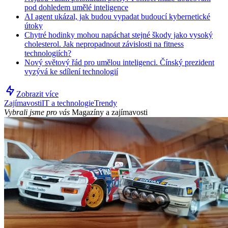
pod dohledem umělé inteligence
AI agent ukázal, jak budou vypadat budoucí kybernetické
útoky
Chytré hodinky mohou napáchat stejné škody jako vysoký
cholesterol. Jak nepropadnout závislosti na fitness
technologiích?
Nový světový řád pro umělou inteligenci. Čínský prezident
vyzývá ke sdílení technologií
Zobrazit více
Zajímavosti
IT a technologie
Trendy
Vybrali jsme pro vás
Magazíny a zajímavosti