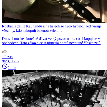
Rozbalila zelí z Kauflandu a na listech se něco hýbalo. Teď varuje
všechny, kdo nakupují balenou zeleninu
Dnes si musíte skutečně dávat velký pozor na to, co si kupujete v
obchodech. Tato zákaznice si přinesla domů nechutné čínské zelí.
adbz.cz
dnes, 06:57
2 min