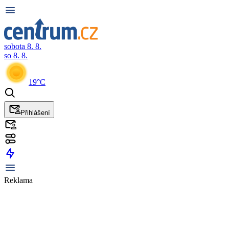
sobota 8. 8.
so 8. 8.
19°C
Přihlášení
Reklama