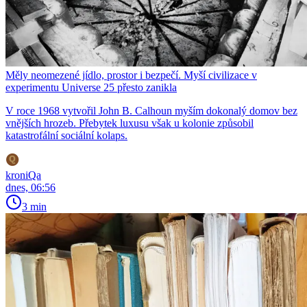
Měly neomezené jídlo, prostor i bezpečí. Myší civilizace v
experimentu Universe 25 přesto zanikla
V roce 1968 vytvořil John B. Calhoun myším dokonalý domov bez
vnějších hrozeb. Přebytek luxusu však u kolonie způsobil
katastrofální sociální kolaps.
kroniQa
dnes, 06:56
3 min