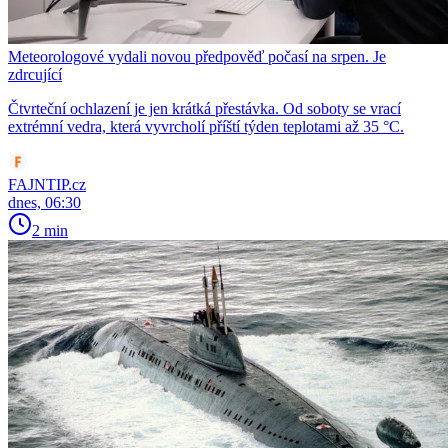
Meteorologové vydali novou předpověď počasí na srpen. Je
zdrcující
Čtvrteční ochlazení je jen krátká přestávka. Od soboty se vrací
extrémní vedra, která vyvrcholí příští týden teplotami až 35 °C.
FAJNTIP.cz
dnes, 06:30
2 min