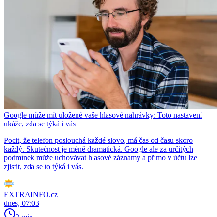
Google může mít uložené vaše hlasové nahrávky: Toto nastavení
ukáže, zda se týká i vás
Pocit, že telefon poslouchá každé slovo, má čas od času skoro
každý. Skutečnost je méně dramatická. Google ale za určitých
podmínek může uchovávat hlasové záznamy a přímo v účtu lze
zjistit, zda se to týká i vás.
EXTRAINFO.cz
dnes, 07:03
2 min