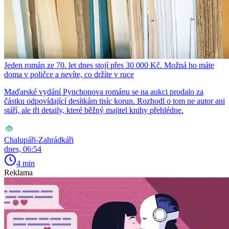
Jeden román ze 70. let dnes stojí přes 30 000 Kč. Možná ho máte
doma v poličce a nevíte, co držíte v ruce
Maďarské vydání Pynchonova románu se na aukci prodalo za
částku odpovídající desítkám tisíc korun. Rozhodl o tom ne autor ani
stáří, ale tři detaily, které běžný majitel knihy přehlédne.
Chalupáři-Zahrádkáři
dnes, 06:54
4 min
Reklama