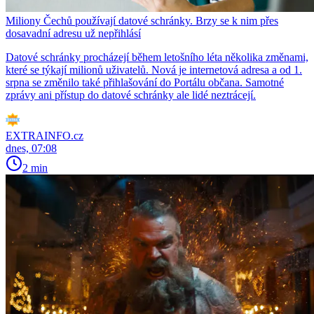
Miliony Čechů používají datové schránky. Brzy se k nim přes
dosavadní adresu už nepřihlásí
Datové schránky procházejí během letošního léta několika změnami,
které se týkají milionů uživatelů. Nová je internetová adresa a od 1.
srpna se změnilo také přihlašování do Portálu občana. Samotné
zprávy ani přístup do datové schránky ale lidé neztrácejí.
EXTRAINFO.cz
dnes, 07:08
2 min