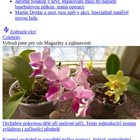
Jaromír Soukup v krvi: Maskovaní muži ho napadli
basebalovou pálkou, nutná operace
Martin Dejdar a spol. jsou zpět v akci. Specialisté natáčejí
novou řadu
Zobrazit více
Celebrity
Vybrali jsme pro vás
Magazíny a zajímavosti
Orchideje pokvetou déle při správné péči. Tento jednoduchý postup
zvládnou i začínající pěstitelé
Kvetení orchidejí je zapotřebí trošku pomoci. Jednak optimálními