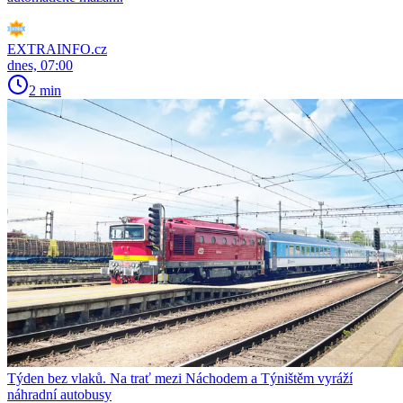
EXTRAINFO.cz
dnes, 07:00
2 min
Týden bez vlaků. Na trať mezi Náchodem a Týništěm vyráží
náhradní autobusy