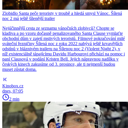
Zlobidlo Santa peče teroristy v troubě a hledá smysl Vánoc. Šílená
noc 2 má ještě šílenější trailer
Nejúčinnější cesta ze seznamu vánočních zlobivců? Chopte se
kladiva a po vzoru dočasně penalizovaného Santa Clause vymlaťte
obchodní dům v zajetí mstivých teroristů. Filmové pokračování milé
sváteční řezničiny Šílená noc z roku 2022 nabývá ještě krvavějších
odstínů v bláznivém traileru na Šílenou noc 2 (Violent Night 2), v
níž existenciálně tápajícímu Davidu Harbourovi přichází na pomoc i
paní Clausová v podání Kristen Bell. Jejich nápravnou nadílku v
českých kinech zakusíme od 3. prosince, ale ti nejmenší budou
muset zůstat doma.
Kinobox.cz
dnes, 07:05
2 min