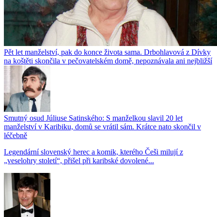
Pět let manželství, pak do konce života sama. Drbohlavová z Dívky
na koštěti skončila v pečovatelském domě, nepoznávala ani nejbližší
Smutný osud Júliuse Satinského: S manželkou slavil 20 let
manželství v Karibiku, domů se vrátil sám. Krátce nato skončil v
léčebně
Legendární slovenský herec a komik, kterého Češi milují z
„veselohry století“, přišel při karibské dovolené...