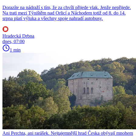
Dorazíte na nádraží s tím, že za chvíli přijede vlak. Jenže nepřijede.
Na trati mezi Týništěm nad Orlicí a Náchodem totiž od 8. do 14.
srpna platí výluka a všechny spoje nahradí autobusy.
Hradecká Drbna
dnes, 07:00
1 min
Ani Perchta, ani rarášek. Nejtajemnější hrad Česka obývají mnohem