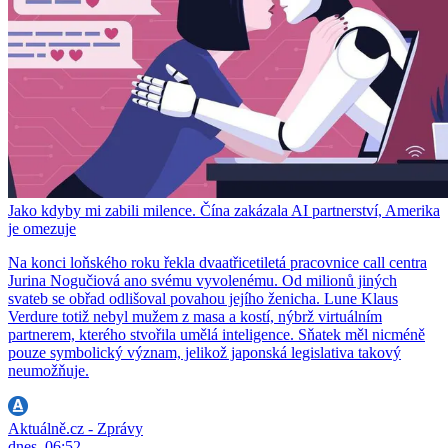
Jako kdyby mi zabili milence. Čína zakázala AI partnerství, Amerika
je omezuje
Na konci loňského roku řekla dvaatřicetiletá pracovnice call centra
Jurina Nogučiová ano svému vyvolenému. Od milionů jiných
svateb se obřad odlišoval povahou jejího ženicha. Lune Klaus
Verdure totiž nebyl mužem z masa a kostí, nýbrž virtuálním
partnerem, kterého stvořila umělá inteligence. Sňatek měl nicméně
pouze symbolický význam, jelikož japonská legislativa takový
neumožňuje.
Aktuálně.cz - Zprávy
dnes, 06:52