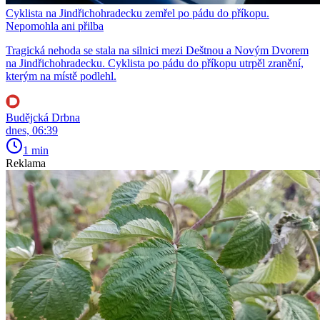
Cyklista na Jindřichohradecku zemřel po pádu do příkopu.
Nepomohla ani přilba
Tragická nehoda se stala na silnici mezi Deštnou a Novým Dvorem
na Jindřichohradecku. Cyklista po pádu do příkopu utrpěl zranění,
kterým na místě podlehl.
Budějcká Drbna
dnes, 06:39
1 min
Reklama