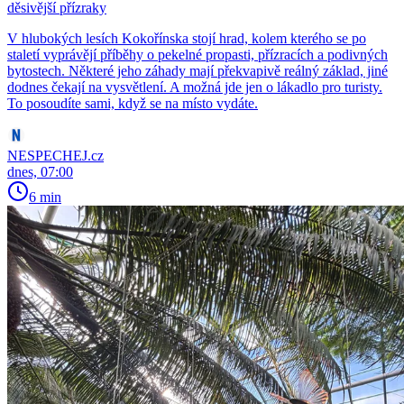
děsivější přízraky
V hlubokých lesích Kokořínska stojí hrad, kolem kterého se po
staletí vyprávějí příběhy o pekelné propasti, přízracích a podivných
bytostech. Některé jeho záhady mají překvapivě reálný základ, jiné
dodnes čekají na vysvětlení. A možná jde jen o lákadlo pro turisty.
To posoudíte sami, když se na místo vydáte.
NESPECHEJ.cz
dnes, 07:00
6 min