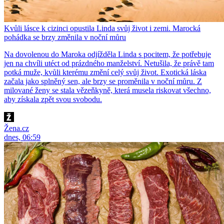
Kvůli lásce k cizinci opustila Linda svůj život i zemi. Marocká
pohádka se brzy změnila v noční můru
Na dovolenou do Maroka odjížděla Linda s pocitem, že potřebuje
jen na chvíli utéct od prázdného manželství. Netušila, že právě tam
potká muže, kvůli kterému změní celý svůj život. Exotická láska
začala jako splněný sen, ale brzy se proměnila v noční můru. Z
milované ženy se stala vězeňkyně, která musela riskovat všechno,
aby získala zpět svou svobodu.
Žena.cz
dnes, 06:59