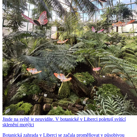
Jinde na světě je neuvidíte. V botanické v Liberci poletují svítící
sklenění motýlci
Botanická zahrada v Liberci se začala proměňovat v působivou