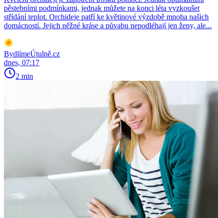
pěstebními podmínkami, jednak můžete na konci léta vyzkoušet
střídání teplot. Orchideje patří ke květinové výzdobě mnoha našich
domácností. Jejich něžné kráse a půvabu nepodléhají jen ženy, ale...
BydlímeÚtulně.cz
dnes, 07:17
2 min