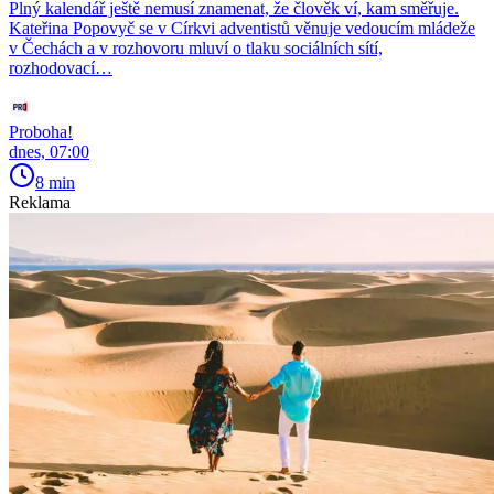
Plný kalendář ještě nemusí znamenat, že člověk ví, kam směřuje.
Kateřina Popovyč se v Církvi adventistů věnuje vedoucím mládeže
v Čechách a v rozhovoru mluví o tlaku sociálních sítí,
rozhodovací…
Proboha!
dnes, 07:00
8 min
Reklama