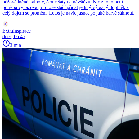
béžové lněné kalhoty, černé šaty na návštěvu. Nic z toho není
potřeba vyhazovat, protože stačí přidat jediný výrazný doplněk a
celý dojem se promění. Letos je navíc jasno, po jaké barvě sáhnout.
ExtraInspirace
dnes, 06:45
3 min