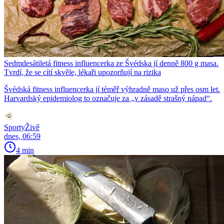
Sedmdesátiletá fitness influencerka ze Švédska jí denně 800 g masa.
Tvrdí, že se cítí skvěle, lékaři upozorňují na rizika
Švédská fitness influencerka jí téměř výhradně maso už přes osm let.
Harvardský epidemiolog to označuje za „v zásadě strašný nápad“.
SportyŽivě
dnes, 06:59
4 min