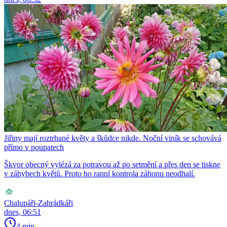
Jiřiny mají roztrhané květy a škůdce nikde. Noční viník se schovává
přímo v poupatech
Škvor obecný vylézá za potravou až po setmění a přes den se tiskne
v záhybech květů. Proto ho ranní kontrola záhonu neodhalí.
Chalupáři-Zahrádkáři
dnes, 06:51
4 min