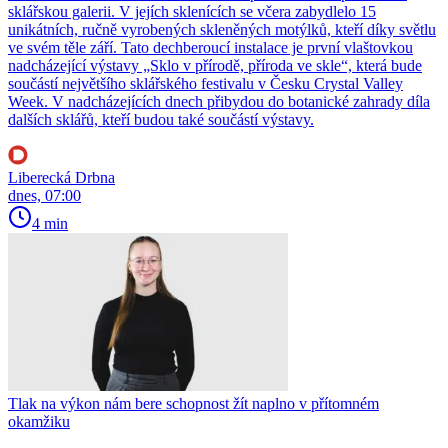
sklářskou galerii. V jejích sklenících se včera zabydlelo 15
unikátních, ručně vyrobených skleněných motýlků, kteří díky světlu
ve svém těle září. Tato dechberoucí instalace je první vlaštovkou
nadcházející výstavy „Sklo v přírodě, příroda ve skle“, která bude
součástí největšího sklářského festivalu v Česku Crystal Valley
Week. V nadcházejících dnech přibydou do botanické zahrady díla
dalších sklářů, kteří budou také součástí výstavy.
Liberecká Drbna
dnes, 07:00
4 min
Tlak na výkon nám bere schopnost žít naplno v přítomném
okamžiku