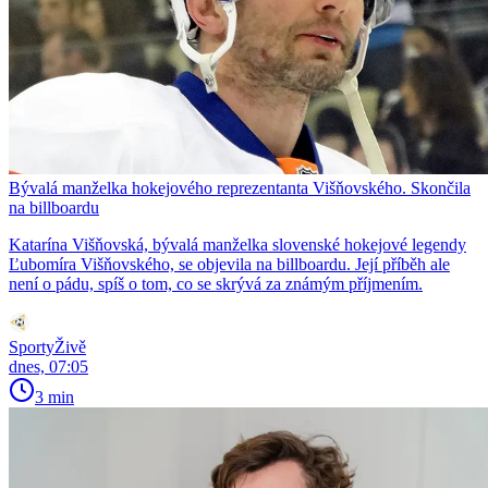
Bývalá manželka hokejového reprezentanta Višňovského. Skončila
na billboardu
Katarína Višňovská, bývalá manželka slovenské hokejové legendy
Ľubomíra Višňovského, se objevila na billboardu. Její příběh ale
není o pádu, spíš o tom, co se skrývá za známým příjmením.
SportyŽivě
dnes, 07:05
3 min