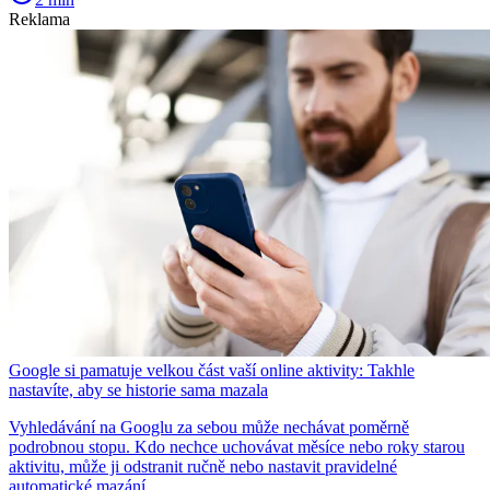
Reklama
Google si pamatuje velkou část vaší online aktivity: Takhle
nastavíte, aby se historie sama mazala
Vyhledávání na Googlu za sebou může nechávat poměrně
podrobnou stopu. Kdo nechce uchovávat měsíce nebo roky starou
aktivitu, může ji odstranit ručně nebo nastavit pravidelné
automatické mazání.