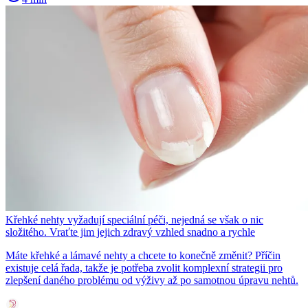
Křehké nehty vyžadují speciální péči, nejedná se však o nic
složitého. Vraťte jim jejich zdravý vzhled snadno a rychle
Máte křehké a lámavé nehty a chcete to konečně změnit? Příčin
existuje celá řada, takže je potřeba zvolit komplexní strategii pro
zlepšení daného problému od výživy až po samotnou úpravu nehtů.