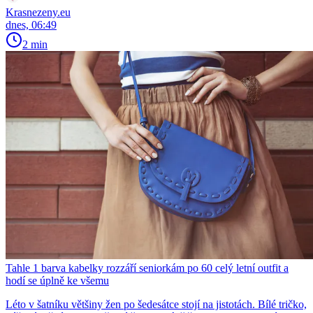
Krasnezeny.eu
dnes, 06:49
2 min
Tahle 1 barva kabelky rozzáří seniorkám po 60 celý letní outfit a
hodí se úplně ke všemu
Léto v šatníku většiny žen po šedesátce stojí na jistotách. Bílé tričko,