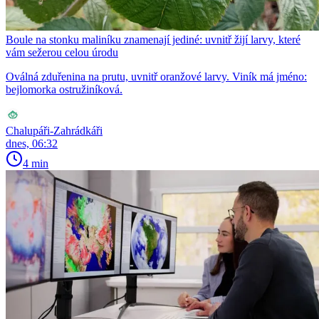
Boule na stonku maliníku znamenají jediné: uvnitř žijí larvy, které
vám sežerou celou úrodu
Oválná zduřenina na prutu, uvnitř oranžové larvy. Viník má jméno:
bejlomorka ostružiníková.
Chalupáři-Zahrádkáři
dnes, 06:32
4 min