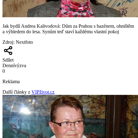
Jak bydlí Andrea Kalivodová: Dům za Prahou s bazénem, ohništěm
a výhledem do lesa. Synům teď staví každému vlastní pokoj
Zdroj
:
Nextfoto
Sdílet
Denní
výzva
0
Reklama
Další články z
VIPživot.cz