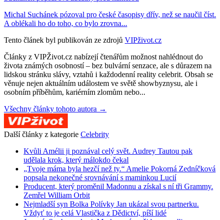
Michal Suchánek pózoval pro české časopisy dřív, než se naučil číst.
A oblékali ho do toho, co bylo zrovna...
Tento článek byl publikován ze zdrojů
VIPživot.cz
Články z VIPŽivot.cz nabízejí čtenářům možnost nahlédnout do
života známých osobností – bez bulvární senzace, ale s důrazem na
lidskou stránku slávy, vztahů i každodenní reality celebrit. Obsah se
věnuje nejen aktuálním událostem ve světě showbyznysu, ale i
osobním příběhům, kariérním zlomům nebo...
Všechny články tohoto autora →
Další články z kategorie
Celebrity
Kvůli Amélii ji poznával celý svět. Audrey Tautou pak
udělala krok, který málokdo čekal
„Tvoje máma byla hezčí než ty.“ Amelie Pokorná Zedníčková
popsala nekonečné srovnávání s maminkou Lucií
Producent, který proměnil Madonnu a získal s ní tři Grammy.
Zemřel William Orbit
Nejmladší syn Bolka Polívky Jan ukázal svou partnerku.
Vždyť to je celá Vlastička z Dědictví, píší lidé