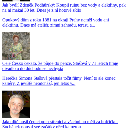
Jak bydlí Zdeněk Podhůrský: Koupil ruinu bez vody a elektřiny, pak
na ní makal 30 let. Dnes je z ní hotové sídlo
Opukový dům z roku 1881 na okraji Prahy neměl vodu ani
elektřinu. Dnes má ateliér, zimní zahradu, terasu a...
Celé Česko čekalo, že půjde do penze. Stašová v 71 letech hraje
divadlo a do důchodu se nechystá
Herečka Simona Stašová přestala točit filmy. Není to ale konec
kariéry. Z jeviště neodchází, jen letos v...
Jako dítě nosil čepici po sestřenici a všichni ho měli za holčičku.
Suchánek popsal své začátky před kamerou