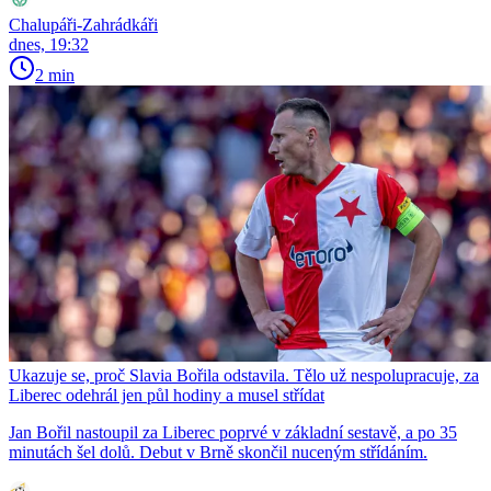
Chalupáři-Zahrádkáři
dnes, 19:32
2 min
Ukazuje se, proč Slavia Bořila odstavila. Tělo už nespolupracuje, za
Liberec odehrál jen půl hodiny a musel střídat
Jan Bořil nastoupil za Liberec poprvé v základní sestavě, a po 35
minutách šel dolů. Debut v Brně skončil nuceným střídáním.