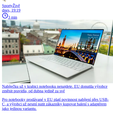
SportyŽivě
dnes, 19:19
3 min
Nabíječku už v krabici notebooku nenajdete. EU donutila výrobce
změnit pravidla, od dubna jedině za své
Pro notebooky prodávané v EU platí povinnost nabíjení přes USB-
C, a výrobci už nesmí nutit zákazníky kupovat balení s adaptérem
jako jedinou variantu.