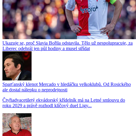
Ukazuje se, proč Slavia Bořila odstavila. Tělo už nespolupracuje, za
Liberec odehrál jen půl hodiny a musel střídat
Sparťanský klenot Mercado v hledáčku velkoklubů. Od Rosického
ale dostal nálepku o neprodejnosti
Čtyřiadvacetiletý ekvádorský křídelník má na Letné smlouvu do
roku 2029 a právě rozhodl klíčový duel Ligy...