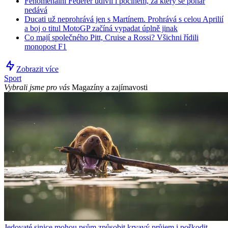
Fenomenální Federer udivil i počinem, za který se pohár
nedává
Ducati už neprohrává jen s Martínem. Prohrává s celou Aprilií
a boj o titul MotoGP začíná vypadat úplně jinak
Co mají společného Pitt, Cruise a Rossi? Všichni řídili
monopost F1
Zobrazit více
Sport
Vybrali jsme pro vás
Magazíny a zajímavosti
Jedovaté sinice mohou psům způsobit krvavý průjem i poškodit