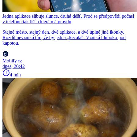
Jedna aplikace slibuje slunce, druhá déšť. Proč se předpovědi počasí
v telefonu tak liší a která má pravdu
Stejné město, stejný den, dvě aplikace, a dvě úplně jiné ikonky.
Rozdíl nevzniká tím, že by jedna „kecala“. Vzniká hluboko pod
kapotou.
Mobify.cz
dnes, 20:42
4 min