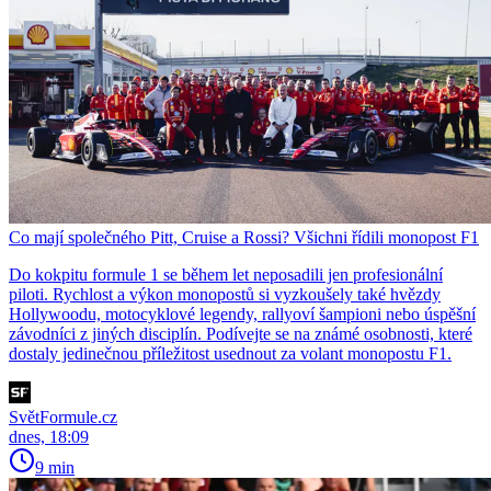
Co mají společného Pitt, Cruise a Rossi? Všichni řídili monopost F1
Do kokpitu formule 1 se během let neposadili jen profesionální
piloti. Rychlost a výkon monopostů si vyzkoušely také hvězdy
Hollywoodu, motocyklové legendy, rallyoví šampioni nebo úspěšní
závodníci z jiných disciplín. Podívejte se na známé osobnosti, které
dostaly jedinečnou příležitost usednout za volant monopostu F1.
SvětFormule.cz
dnes, 18:09
9 min