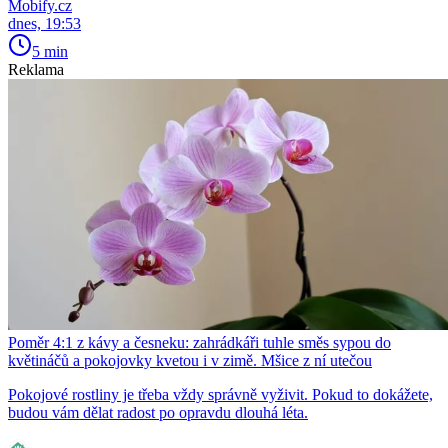
Mobify.cz
dnes, 19:53
5 min
Reklama
Poměr 4:1 z kávy a česneku: zahrádkáři tuhle směs sypou do
květináčů a pokojovky kvetou i v zimě. Mšice z ní utečou
Pokojové rostliny je třeba vždy správně vyživit. Pokud to dokážete,
budou vám dělat radost po opravdu dlouhá léta.