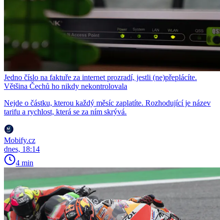
Jedno číslo na faktuře za internet prozradí, jestli (ne)přeplácíte.
Většina Čechů ho nikdy nekontrolovala
Nejde o částku, kterou každý měsíc zaplatíte. Rozhodující je název
tarifu a rychlost, která se za ním skrývá.
Mobify.cz
dnes, 18:14
4 min