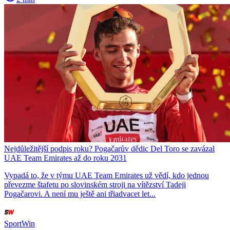
Nejdůležitější podpis roku? Pogačarův dědic Del Toro se zavázal
UAE Team Emirates až do roku 2031
Vypadá to, že v týmu UAE Team Emirates už vědí, kdo jednou
převezme štafetu po slovinském stroji na vítězství Tadeji
Pogačarovi. A není mu ještě ani třiadvacet let...
SportWin