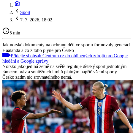
Sport
7. 7. 2026, 18:02
5 min
Jak norské dokumenty na ochranu dětí ve sportu formovaly generaci
Haalanda a co z toho plyne pro Česko
Přidejte si obsah Centrum.cz do oblíbených zdrojů pro Google
hledání a Google zprávy
Norsko jako jediná země na světě reguluje dětský sport jednotným
rámcem práv a soutěžních limitů platným napříč všemi sporty.
Česko zatím nic srovnatelného nemá.