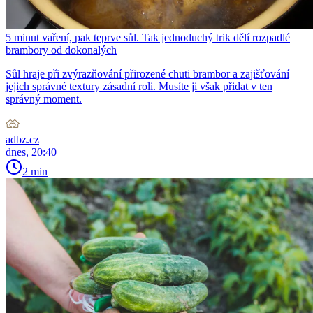
5 minut vaření, pak teprve sůl. Tak jednoduchý trik dělí rozpadlé
brambory od dokonalých
Sůl hraje při zvýrazňování přirozené chuti brambor a zajišťování
jejich správné textury zásadní roli. Musíte ji však přidat v ten
správný moment.
adbz.cz
dnes, 20:40
2 min