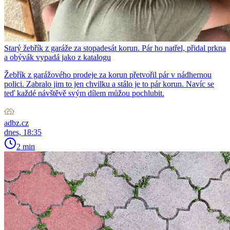
Starý žebřík z garáže za stopadesát korun. Pár ho natřel, přidal prkna
a obývák vypadá jako z katalogu
Žebřík z garážového prodeje za korun přetvořil pár v nádhernou
polici. Zabralo jim to jen chvilku a stálo je to pár korun. Navíc se
teď každé návštěvě svým dílem můžou pochlubit.
adbz.cz
dnes, 18:35
2 min