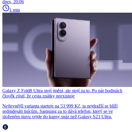
dnes, 20:06
1 min
Galaxy Z Fold8 Ultra stojí jmění, ale stojí za to. Po pár hodinách
člověk zjistí, že cesta zpátky neexistuje
Nejlevnější varianta startuje na 53 999 Kč, ta nejdražší se blíží
sedmdesáti tisícům. Samsung za to dává telefon, který se ve
složeném stavu vejde do kapsy snáz než Galaxy S23 Ultra.