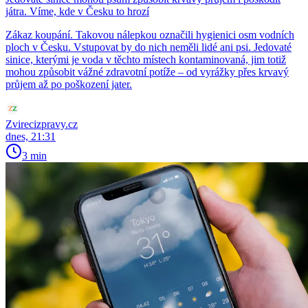
játra. Víme, kde v Česku to hrozí
Zákaz koupání. Takovou nálepkou označili hygienici osm vodních
ploch v Česku. Vstupovat by do nich neměli lidé ani psi. Jedovaté
sinice, kterými je voda v těchto místech kontaminovaná, jim totiž
mohou způsobit vážné zdravotní potíže – od vyrážky přes krvavý
průjem až po poškození jater.
Zvirecizpravy.cz
dnes, 21:31
3 min