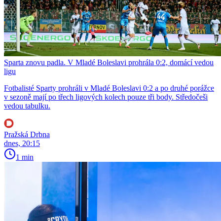
Sparta znovu padla. V Mladé Boleslavi prohrála 0:2, domácí vedou
ligu
Fotbalisté Sparty prohráli v Mladé Boleslavi 0:2 a po druhé porážce
v sezoně mají po třech ligových kolech pouze tři body. Středočeši
vedou tabulku.
Pražská Drbna
dnes, 20:15
1 min