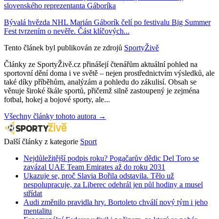
slovenského reprezentanta Gáboríka
Bývalá hvězda NHL Marián Gáborík čelí po festivalu Big Summer
Fest tvrzením o nevěře. Část klíčových...
Tento článek byl publikován ze zdrojů
SportyŽivě
Články ze SportyŽivě.cz přinášejí čtenářům aktuální pohled na
sportovní dění doma i ve světě – nejen prostřednictvím výsledků, ale
také díky příběhům, analýzám a pohledu do zákulisí. Obsah se
věnuje široké škále sportů, přičemž silně zastoupený je zejména
fotbal, hokej a bojové sporty, ale...
Všechny články tohoto autora →
Další články z kategorie
Sport
Nejdůležitější podpis roku? Pogačarův dědic Del Toro se
zavázal UAE Team Emirates až do roku 2031
Ukazuje se, proč Slavia Bořila odstavila. Tělo už
nespolupracuje, za Liberec odehrál jen půl hodiny a musel
střídat
Audi změnilo pravidla hry. Bortoleto chválí nový tým i jeho
mentalitu