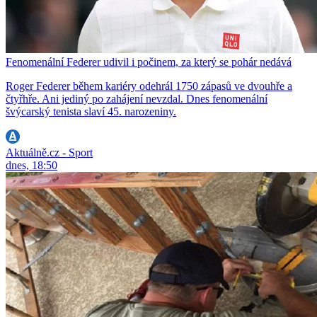
Fenomenální Federer udivil i počinem, za který se pohár nedává
Roger Federer během kariéry odehrál 1750 zápasů ve dvouhře a
čtyřhře. Ani jediný po zahájení nevzdal. Dnes fenomenální
švýcarský tenista slaví 45. narozeniny.
Aktuálně.cz - Sport
dnes, 18:50