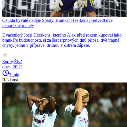
Ostuda bývalé naděje Sparty. Brankář Heerkens předvedl dvě
nehorázné minely
Dvacetiletý Joeri Heerkens, kterého Ajax před rokem kupoval jako
brankáře budoucnosti, si za šest srpnových dnů připsal dvě trapné
chyby, jednu v přípravě, druhou v ostrém zápase.
SportyŽivě
dnes, 20:21
3 min
Reklama