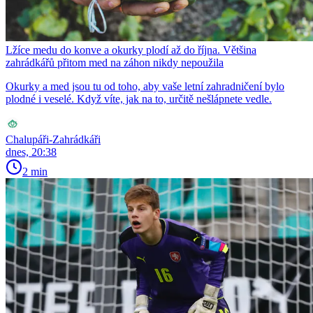
Lžíce medu do konve a okurky plodí až do října. Většina
zahrádkářů přitom med na záhon nikdy nepoužila
Okurky a med jsou tu od toho, aby vaše letní zahradničení bylo
plodné i veselé. Když víte, jak na to, určitě nešlápnete vedle.
Chalupáři-Zahrádkáři
dnes, 20:38
2 min