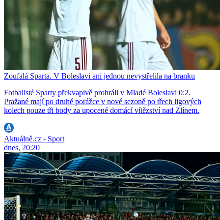
Zoufalá Sparta. V Boleslavi ani jednou nevystřelila na branku
Fotbalisté Sparty překvapivě prohráli v Mladé Boleslavi 0:2.
Pražané mají po druhé porážce v nové sezoně po třech ligových
kolech pouze tři body za upocené domácí vítězství nad Zlínem.
Aktuálně.cz - Sport
dnes, 20:20