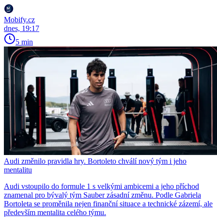
Mobify.cz
dnes, 19:17
5 min
Audi změnilo pravidla hry. Bortoleto chválí nový tým i jeho
mentalitu
Audi vstoupilo do formule 1 s velkými ambicemi a jeho příchod
znamenal pro bývalý tým Sauber zásadní změnu. Podle Gabriela
Bortoleta se proměnila nejen finanční situace a technické zázemí, ale
především mentalita celého týmu.