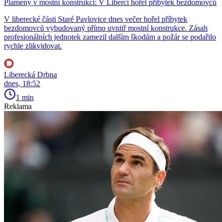
Plameny v mostní konstrukci: V Liberci hořel příbytek bezdomovců
V liberecké části Staré Pavlovice dnes večer hořel příbytek
bezdomovců vybudovaný přímo uvnitř mostní konstrukce. Zásah
profesionálních jednotek zamezil dalším škodám a požár se podařilo
rychle zlikvidovat.
Liberecká Drbna
dnes, 18:52
1 min
Reklama