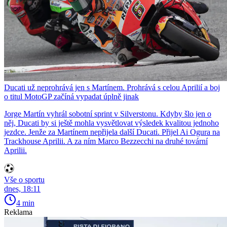
Ducati už neprohrává jen s Martínem. Prohrává s celou Aprilií a boj
o titul MotoGP začíná vypadat úplně jinak
Jorge Martín vyhrál sobotní sprint v Silverstonu. Kdyby šlo jen o
něj, Ducati by si ještě mohla vysvětlovat výsledek kvalitou jednoho
jezdce. Jenže za Martínem nepřijela další Ducati. Přijel Ai Ogura na
Trackhouse Aprilii. A za ním Marco Bezzecchi na druhé tovární
Aprilii.
Vše o sportu
dnes, 18:11
4 min
Reklama