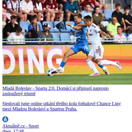
Mladá Boleslav - Sparta 2:0. Domácí si připisují naprosto
zasloužený triumf
Sledovali jsme online utkání třetího kola fotbalové Chance Ligy
mezi Mladou Boleslaví a Spartou Praha.
Aktuálně.cz - Sport
dnes, 17:48