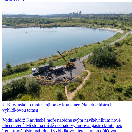
U Karvinského moře stojí nový kontejner. Nabídne bistro i
vyhlídkovou terasu
Vodní nádrž Karvinské moře nabídne svým návštěvníkům nové
občerstvení. Město na místě nechalo vybudovat gastro kontejner.
Ten kromě bistra nabídne i vyhlídkovou terasu nebo půjčovnu