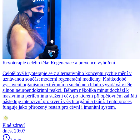
Kryoterapie celého těla: Regenerace a prevence vyhoření
Celotělová kryoterapie se z alternativního konceptu rychle mění v
uznávanou součást moderní regenerační medicíny. Krátkodobé
vystavení organismu extrémnímu suchému chladu vyvolává v těle
silnou neuroendokrinní reakci. Během několika minut dochází k
masivnímu perifernímu stažení cév, po kterém při opětovném zahřátí
následuje intenzivní prokrvení všech orgánů a tkání. Tento proces
funguje jako přirozený restart pro cévní i imunitní systém.
Plné zdraví
dnes, 20:07
2 min