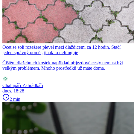
Ocet se solí rozežere plevel mezi dlaždicemi za 12 hodin. Stačí
jeden správný poměr, jinak to nefunguje
Čištění dlažebních kostek například příjezdové cesty nemusí být
velkým problémem. Mnoho prostředků už máte doma.
Chalupáři-Zahrádkáři
dnes, 18:28
2 min