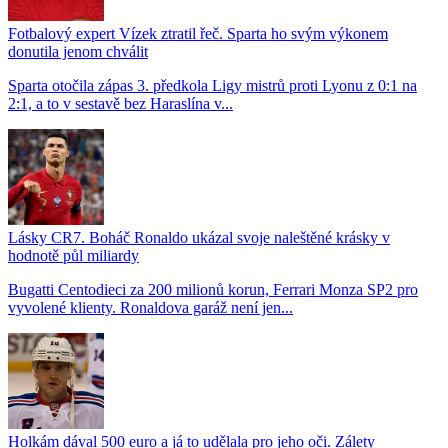
Fotbalový expert Vízek ztratil řeč. Sparta ho svým výkonem
donutila jenom chválit
Sparta otočila zápas 3. předkola Ligy mistrů proti Lyonu z 0:1 na
2:1, a to v sestavě bez Haraslína v...
Lásky CR7. Boháč Ronaldo ukázal svoje naleštěné krásky v
hodnotě půl miliardy
Bugatti Centodieci za 200 milionů korun, Ferrari Monza SP2 pro
vyvolené klienty. Ronaldova garáž není jen...
Holkám dával 500 euro a já to udělala pro jeho oči. Zálety