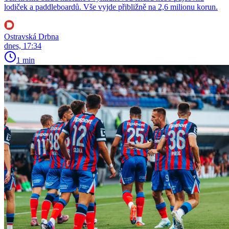
lodiček a paddleboardů. Vše vyjde přibližně na 2,6 milionu korun.
Ostravská Drbna
dnes, 17:34
1 min