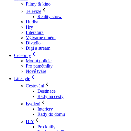
Filmy & kino
Televize
Reality show
Hudba
Hry
Literatura
Výtvarné umění
Divadlo
Digi a stream
Celebrity
Módní policie
Pro pamětníky
Nové tváře
Lifestyle
Cestování
Destinace
Rady na cesty
Bydlení
Interiery
Rady do domu
DIY
Pro kutily