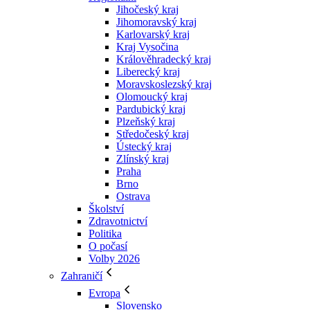
Jihočeský kraj
Jihomoravský kraj
Karlovarský kraj
Kraj Vysočina
Králověhradecký kraj
Liberecký kraj
Moravskoslezský kraj
Olomoucký kraj
Pardubický kraj
Plzeňský kraj
Středočeský kraj
Ústecký kraj
Zlínský kraj
Praha
Brno
Ostrava
Školství
Zdravotnictví
Politika
O počasí
Volby 2026
Zahraničí
Evropa
Slovensko