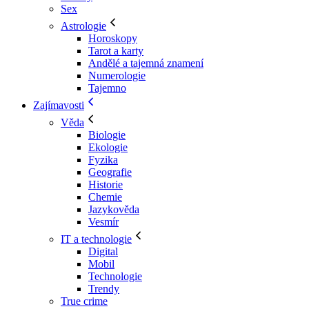
Sex
Astrologie
Horoskopy
Tarot a karty
Andělé a tajemná znamení
Numerologie
Tajemno
Zajímavosti
Věda
Biologie
Ekologie
Fyzika
Geografie
Historie
Chemie
Jazykověda
Vesmír
IT a technologie
Digital
Mobil
Technologie
Trendy
True crime