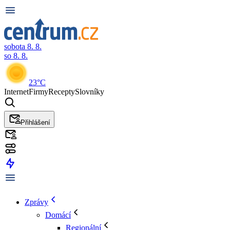
sobota 8. 8.
so 8. 8.
23°C
Internet
Firmy
Recepty
Slovníky
Přihlášení
Zprávy
Domácí
Regionální