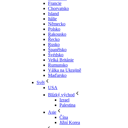
Francie
Chorvatsko
Island
Itálie
Německo
Polsko
Rakousko
Řecko
Rusko
Španělsko
Švédsko
Velká Británie
Rumunsko
Válka na Ukrajině
Maďarsko
Svět
USA
Blízký východ
Izrael
Palestina
Asie
Čína
Jižní Korea