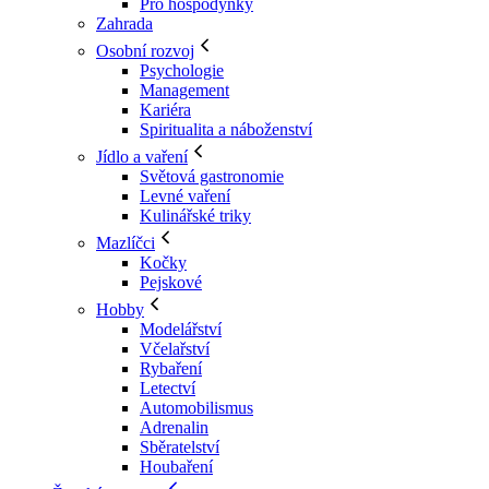
Pro hospodyňky
Zahrada
Osobní rozvoj
Psychologie
Management
Kariéra
Spiritualita a náboženství
Jídlo a vaření
Světová gastronomie
Levné vaření
Kulinářské triky
Mazlíčci
Kočky
Pejskové
Hobby
Modelářství
Včelařství
Rybaření
Letectví
Automobilismus
Adrenalin
Sběratelství
Houbaření