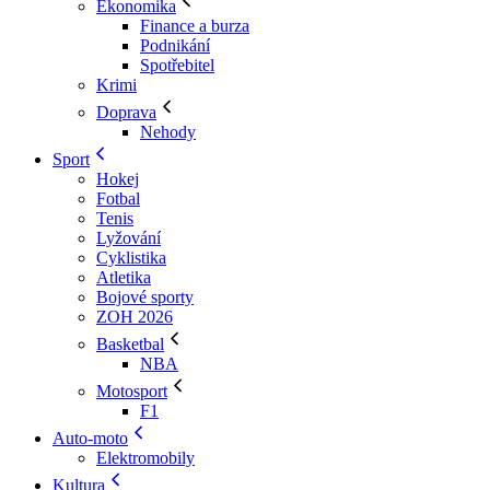
Ekonomika
Finance a burza
Podnikání
Spotřebitel
Krimi
Doprava
Nehody
Sport
Hokej
Fotbal
Tenis
Lyžování
Cyklistika
Atletika
Bojové sporty
ZOH 2026
Basketbal
NBA
Motosport
F1
Auto-moto
Elektromobily
Kultura