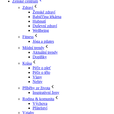
Ženské centrum
Zdraví
Ženské zdraví
Babiččina lékárna
Hubnutí
Duševní zdraví
Wellbeing
Fitness
Jóga a pilates
Módní trendy
Aktuální trendy
Doplňky
Krása
Péče o pleť
Péče o tělo
Vlasy
Nehty
Příběhy ze života
Inspirativní ženy
Rodina & komunita
Výchova
Přátelství
Vztahy