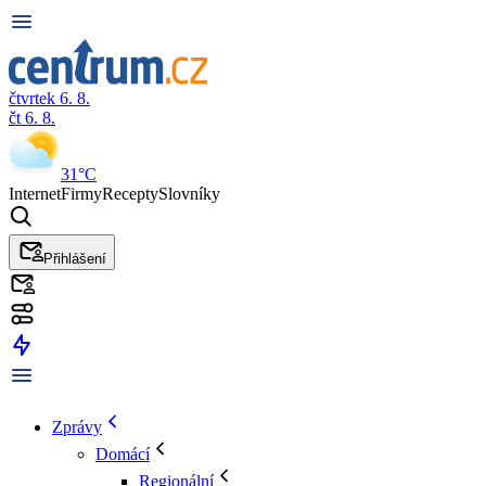
čtvrtek 6. 8.
čt 6. 8.
31°C
Internet
Firmy
Recepty
Slovníky
Přihlášení
Zprávy
Domácí
Regionální