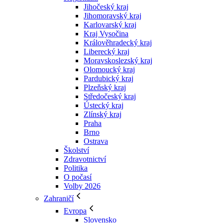
Jihočeský kraj
Jihomoravský kraj
Karlovarský kraj
Kraj Vysočina
Králověhradecký kraj
Liberecký kraj
Moravskoslezský kraj
Olomoucký kraj
Pardubický kraj
Plzeňský kraj
Středočeský kraj
Ústecký kraj
Zlínský kraj
Praha
Brno
Ostrava
Školství
Zdravotnictví
Politika
O počasí
Volby 2026
Zahraničí
Evropa
Slovensko