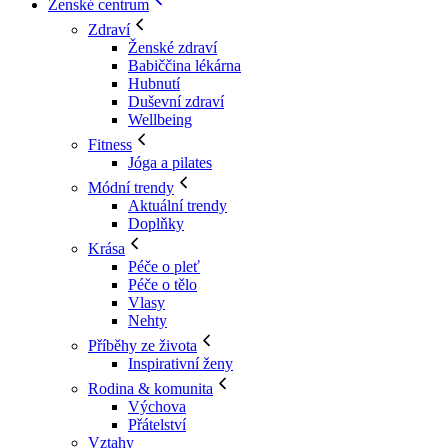
Ženské centrum
Zdraví
Ženské zdraví
Babiččina lékárna
Hubnutí
Duševní zdraví
Wellbeing
Fitness
Jóga a pilates
Módní trendy
Aktuální trendy
Doplňky
Krása
Péče o pleť
Péče o tělo
Vlasy
Nehty
Příběhy ze života
Inspirativní ženy
Rodina & komunita
Výchova
Přátelství
Vztahy