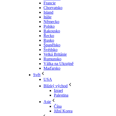
Francie
Chorvatsko
Island
Itálie
Německo
Polsko
Rakousko
Řecko
Rusko
Španělsko
Švédsko
Velká Británie
Rumunsko
Válka na Ukrajině
Maďarsko
Svět
USA
Blízký východ
Izrael
Palestina
Asie
Čína
Jižní Korea