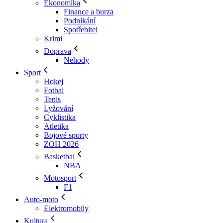
Ekonomika
Finance a burza
Podnikání
Spotřebitel
Krimi
Doprava
Nehody
Sport
Hokej
Fotbal
Tenis
Lyžování
Cyklistika
Atletika
Bojové sporty
ZOH 2026
Basketbal
NBA
Motosport
F1
Auto-moto
Elektromobily
Kultura