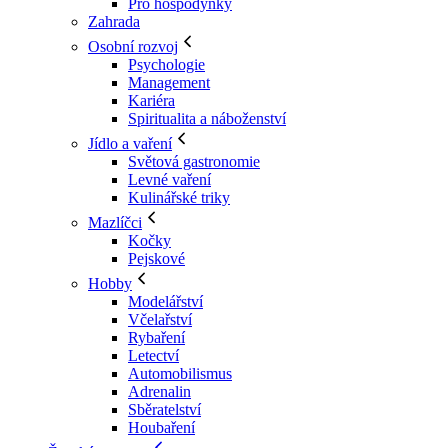
Pro hospodyňky
Zahrada
Osobní rozvoj
Psychologie
Management
Kariéra
Spiritualita a náboženství
Jídlo a vaření
Světová gastronomie
Levné vaření
Kulinářské triky
Mazlíčci
Kočky
Pejskové
Hobby
Modelářství
Včelařství
Rybaření
Letectví
Automobilismus
Adrenalin
Sběratelství
Houbaření