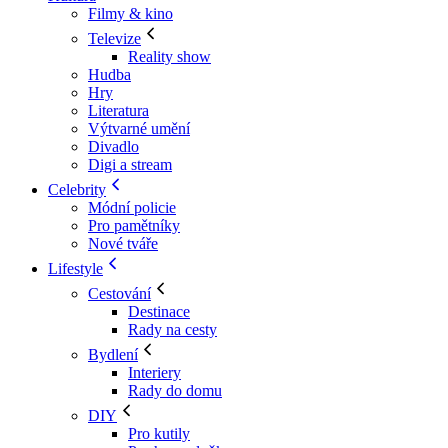
Filmy & kino
Televize
Reality show
Hudba
Hry
Literatura
Výtvarné umění
Divadlo
Digi a stream
Celebrity
Módní policie
Pro pamětníky
Nové tváře
Lifestyle
Cestování
Destinace
Rady na cesty
Bydlení
Interiery
Rady do domu
DIY
Pro kutily