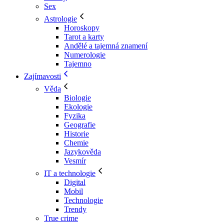
Sex
Astrologie
Horoskopy
Tarot a karty
Andělé a tajemná znamení
Numerologie
Tajemno
Zajímavosti
Věda
Biologie
Ekologie
Fyzika
Geografie
Historie
Chemie
Jazykověda
Vesmír
IT a technologie
Digital
Mobil
Technologie
Trendy
True crime