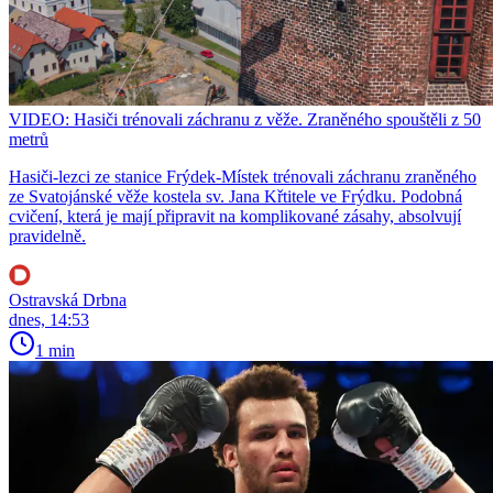
VIDEO: Hasiči trénovali záchranu z věže. Zraněného spouštěli z 50
metrů
Hasiči-lezci ze stanice Frýdek-Místek trénovali záchranu zraněného
ze Svatojánské věže kostela sv. Jana Křtitele ve Frýdku. Podobná
cvičení, která je mají připravit na komplikované zásahy, absolvují
pravidelně.
Ostravská Drbna
dnes, 14:53
1 min