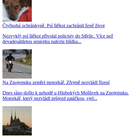
Čtyřnohá ochránkyně. Psí štěkot zachránil ženě život
Nezvyklý psí štěkot přivolal policisty do Střelic. Více než
devadesátiletou seniorku nalezla hlídka...
Na Znojemsku zemřel motorkář. Zřejmě nezvládl řízení
Dnes ráno došlo k nehodě u Hlubokých Mošůvek na Znojemsku.
Motorkář, který nezvládl průjezd zatáčkou, vjel...