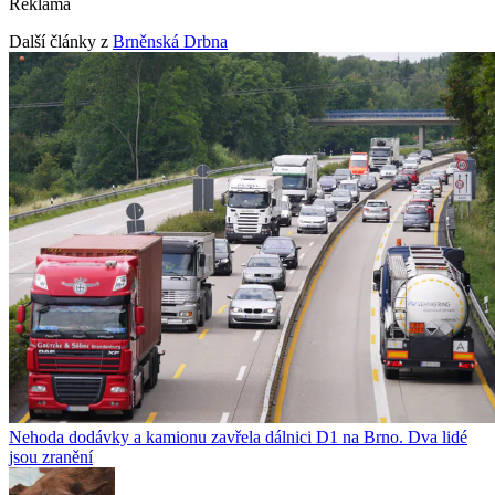
Reklama
Další články z
Brněnská Drbna
Nehoda dodávky a kamionu zavřela dálnici D1 na Brno. Dva lidé
jsou zranění