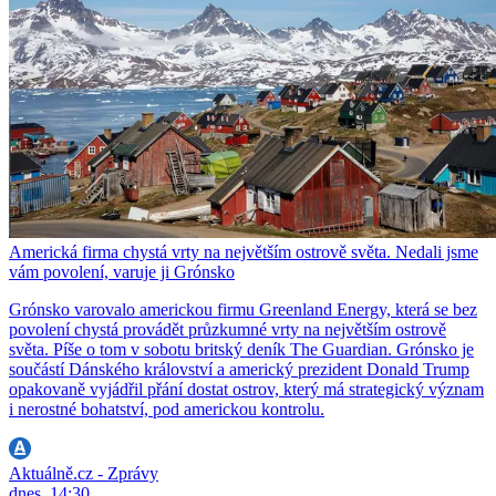
Americká firma chystá vrty na největším ostrově světa. Nedali jsme
vám povolení, varuje ji Grónsko
Grónsko varovalo americkou firmu Greenland Energy, která se bez
povolení chystá provádět průzkumné vrty na největším ostrově
světa. Píše o tom v sobotu britský deník The Guardian. Grónsko je
součástí Dánského království a americký prezident Donald Trump
opakovaně vyjádřil přání dostat ostrov, který má strategický význam
i nerostné bohatství, pod americkou kontrolu.
Aktuálně.cz - Zprávy
dnes, 14:30