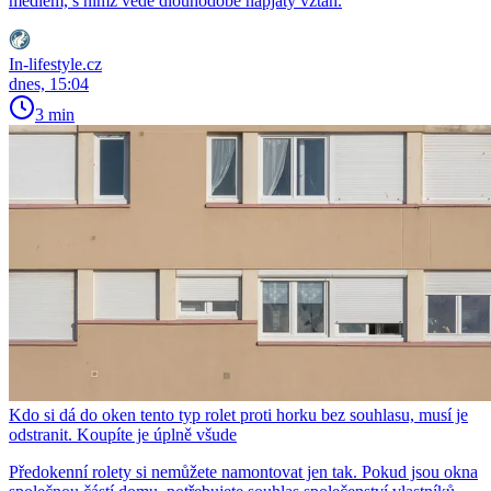
médiem, s nímž vede dlouhodobě napjatý vztah.
In-lifestyle.cz
dnes, 15:04
3 min
Kdo si dá do oken tento typ rolet proti horku bez souhlasu, musí je
odstranit. Koupíte je úplně všude
Předokenní rolety si nemůžete namontovat jen tak. Pokud jsou okna