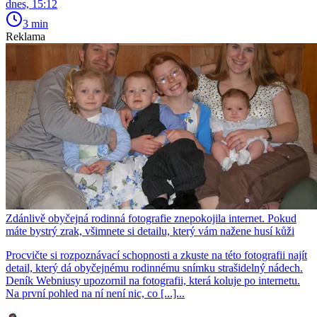
dnes, 15:12
3 min
Reklama
Zdánlivě obyčejná rodinná fotografie znepokojila internet. Pokud
máte bystrý zrak, všimnete si detailu, který vám nažene husí kůži
Procvičte si rozpoznávací schopnosti a zkuste na této fotografii najít
detail, který dá obyčejnému rodinnému snímku strašidelný nádech.
Deník Webniusy upozornil na fotografii, která koluje po internetu.
Na první pohled na ní není nic, co [...]...