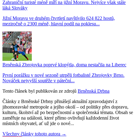
Zahraniční turisté méně míří na jižní Moravu. Nejvíce však stále
láká Slováky
Jižní Moravu ve druhém čtvrtletí navštívilo 624 822 hostů,
meziročně o 2300 méně, hlavní podíl na poklesu...
Brněnská Zbrojovka poprvé klopýtla, doma nestačila na Liberec
První porážku v nové sezoně utrpěli fotbalisté Zbrojovky Brno.
Nováček nejvyšší soutěže v páteční...
Tento článek byl publikován ze zdrojů
Brněnská Drbna
Články z Brněnské Drbny přinášejí aktuální zpravodajství z
jihomoravské metropole a jejího okolí – od politiky přes dopravu,
kulturu, školství až po bezpečnostní a společenská témata. Obsah se
zaměřuje na události, které přímo ovlivňují každodenní život
místních obyvatel, ať už jde o nové...
Všechny články tohoto autora →