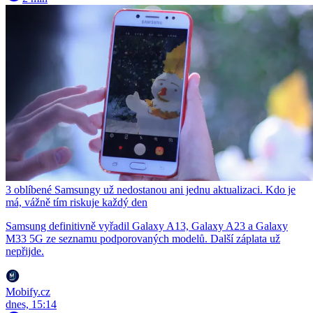
3 oblíbené Samsungy už nedostanou ani jednu aktualizaci. Kdo je
má, vážně tím riskuje každý den
Samsung definitivně vyřadil Galaxy A13, Galaxy A23 a Galaxy
M33 5G ze seznamu podporovaných modelů. Další záplata už
nepřijde.
Mobify.cz
dnes, 15:14