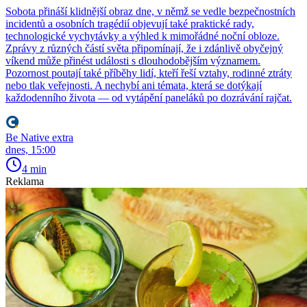
Sobota přináší klidnější obraz dne, v němž se vedle bezpečnostních
incidentů a osobních tragédií objevují také praktické rady,
technologické vychytávky a výhled k mimořádné noční obloze.
Zprávy z různých částí světa připomínají, že i zdánlivě obyčejný
víkend může přinést události s dlouhodobějším významem.
Pozornost poutají také příběhy lidí, kteří řeší vztahy, rodinné ztráty
nebo tlak veřejnosti. A nechybí ani témata, která se dotýkají
každodenního života — od vytápění paneláků po dozrávání rajčat.
Be Native extra
dnes, 15:00
4 min
Reklama