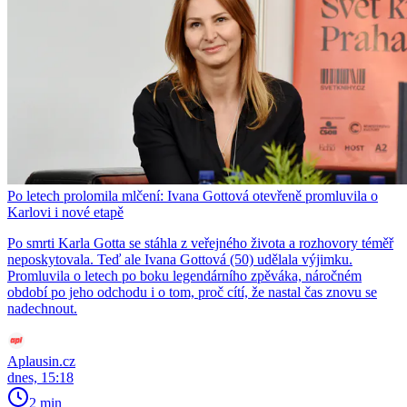
Po letech prolomila mlčení: Ivana Gottová otevřeně promluvila o
Karlovi i nové etapě
Po smrti Karla Gotta se stáhla z veřejného života a rozhovory téměř
neposkytovala. Teď ale Ivana Gottová (50) udělala výjimku.
Promluvila o letech po boku legendárního zpěváka, náročném
období po jeho odchodu i o tom, proč cítí, že nastal čas znovu se
nadechnout.
Aplausin.cz
dnes, 15:18
2 min