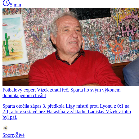
5 min
Fotbalový expert Vízek ztratil řeč. Sparta ho svým výkonem
donutila jenom chválit
Sparta otočila zápas 3. předkola Ligy mistrů proti Lyonu z 0:1 na
2:1, a to v sestavě bez Haraslína v základu. Ladislav Vízek z toho
byl paf.
SportyŽivě