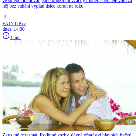
ve sklepě dochoval jeden konkrétní vzácný model, sběratelé vám za
něj bez váhání vyplatí tisíce korun na ruku.
FAJNTIP.cz
dnes, 14:30
3 min
Zkus mě rozesmát: Rodinné vazby, dávné přátelství hlavních hvězd,