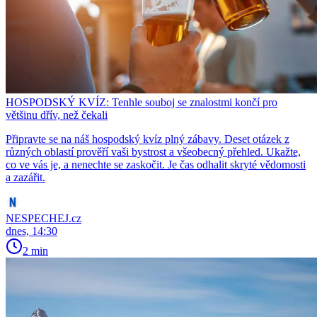
HOSPODSKÝ KVÍZ: Tenhle souboj se znalostmi končí pro
většinu dřív, než čekali
Připravte se na náš hospodský kvíz plný zábavy. Deset otázek z
různých oblastí prověří vaši bystrost a všeobecný přehled. Ukažte,
co ve vás je, a nenechte se zaskočit. Je čas odhalit skryté vědomosti
a zazářit.
NESPECHEJ.cz
dnes, 14:30
2 min