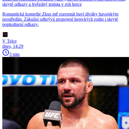
skryté odkazy a hvězdný tenista v roli herce
Romantická komedie Zkus mě rozesmát baví diváky havajským
prostředím. Zákulisí odkrývá propojení hereckých rodin i skryté
popkulturní odkazy.
V Telce
dnes, 14:29
3 min