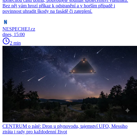
společnou částí domu, potřebujete souhlas společenství vlastníků.
Bez něj vám hrozí příkaz k odstranění a v horším případě i
povinnost uhradit škody na fasádě či zateplení.
NESPECHEJ.cz
dnes, 15:00
2 min
CENTRUM o páté: Dron u plynovodu, tajemství UFO, Messiho
ztráta i rady pro každodenní život