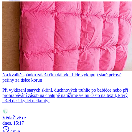
Na kvalitě spánku záleží čím dál víc. Lidé vykupují staré péřové
peřiny za tisíce korun
Při vyklízení starých skříní, duchnových truhlic po babičce nebo při
prohrabávání zásob na chalupě narážíme velmi často na textil, který
ležel desítky let netknutý.
VědaŽivě.cz
dnes, 15:17
2 min