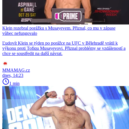
Klein rozebral porážku s Musayevem. Přiznal, co mu v zápase
vůbec nefungovalo
Ľudovít Klein se týden po porážce na UFC v Bělehradě vrátil k
výkonu proti Tofiqu Musayevovi. Přiznal problémy se vzdáleností a
chce se soustředit na další návrat.
MMAMAG.cz
dnes, 14:23
1 min