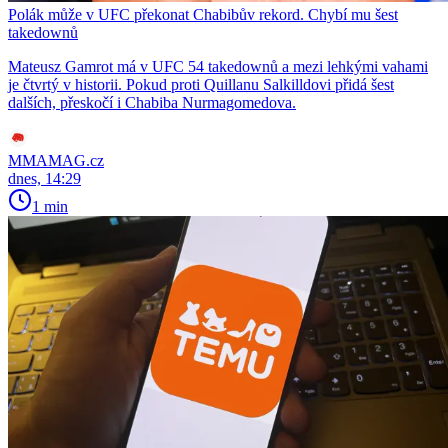
Polák může v UFC překonat Chabibův rekord. Chybí mu šest
takedownů
Mateusz Gamrot má v UFC 54 takedownů a mezi lehkými vahami
je čtvrtý v historii. Pokud proti Quillanu Salkilldovi přidá šest
dalších, přeskočí i Chabiba Nurmagomedova.
MMAMAG.cz
dnes, 14:29
1 min