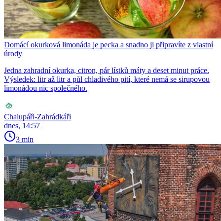
Domácí okurková limonáda je pecka a snadno ji připravíte z vlastní
úrody
Jedna zahradní okurka, citron, pár lístků máty a deset minut práce.
Výsledek: litr až litr a půl chladivého pití, které nemá se sirupovou
limonádou nic společného.
Chalupáři-Zahrádkáři
dnes, 14:57
3 min