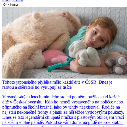
Reklama
Tohoto japonského plyšáka mělo každé dítě v ČSSR. Dnes je
raritou a sběratelé ho vykupují za tisíce
V osmdesátých letech minulého století po něm toužilo snad každé
dítě v Československu. Kdo ho neměl vystaveného na poličce nebo
připnutého na školní brašně, jako by tehdy neexistoval. Rodiče na
něj stáli nekonečné fronty a platili za něj těžce vydobytými poukazy.
Dnes se tato legendární chlupatá hračka s plastovým obličejem vrací
na scénu v plné parádě. Pokud se vám doma na půdě nebo v krabici