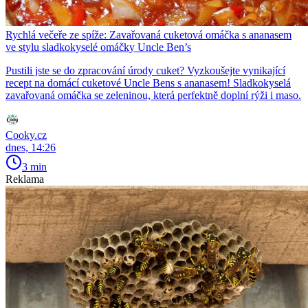
Rychlá večeře ze spíže: Zavařovaná cuketová omáčka s ananasem
ve stylu sladkokyselé omáčky Uncle Ben’s
Pustili jste se do zpracování úrody cuket? Vyzkoušejte vynikající
recept na domácí cuketové Uncle Bens s ananasem! Sladkokyselá
zavařovaná omáčka se zeleninou, která perfektně doplní rýži i maso.
Cooky.cz
dnes, 14:26
3 min
Reklama