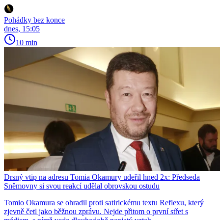
Pohádky bez konce
dnes, 15:05
10 min
Drsný vtip na adresu Tomia Okamury udeřil hned 2x: Předseda
Sněmovny si svou reakcí udělal obrovskou ostudu
Tomio Okamura se ohradil proti satirickému textu Reflexu, který
zjevně četl jako běžnou zprávu. Nejde přitom o první střet s