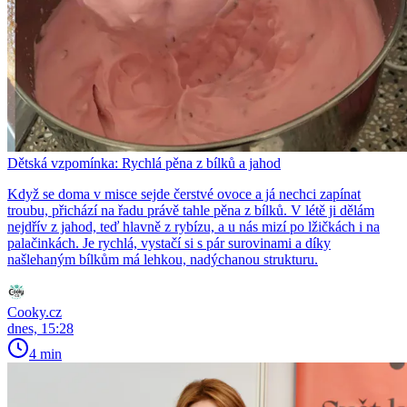
Dětská vzpomínka: Rychlá pěna z bílků a jahod
Když se doma v misce sejde čerstvé ovoce a já nechci zapínat
troubu, přichází na řadu právě tahle pěna z bílků. V létě ji dělám
nejdřív z jahod, teď hlavně z rybízu, a u nás mizí po lžičkách i na
palačinkách. Je rychlá, vystačí si s pár surovinami a díky
našlehaným bílkům má lehkou, nadýchanou strukturu.
Cooky.cz
dnes, 15:28
4 min