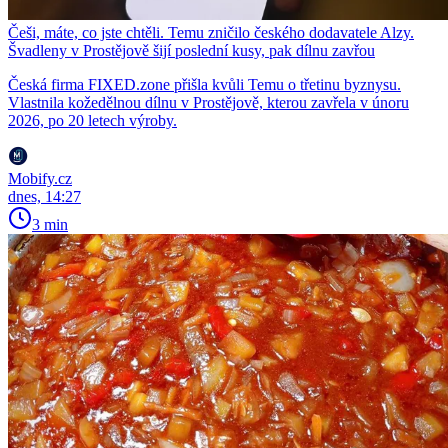
Češi, máte, co jste chtěli. Temu zničilo českého dodavatele Alzy.
Švadleny v Prostějově šijí poslední kusy, pak dílnu zavřou
Česká firma FIXED.zone přišla kvůli Temu o třetinu byznysu.
Vlastnila kožedělnou dílnu v Prostějově, kterou zavřela v únoru
2026, po 20 letech výroby.
Mobify.cz
dnes, 14:27
3 min