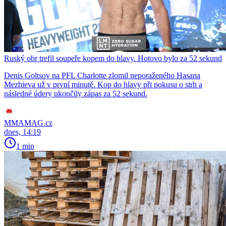
Ruský obr trefil soupeře kopem do hlavy. Hotovo bylo za 52 sekund
Denis Goltsov na PFL Charlotte zlomil neporaženého Hasana
Mezhieva už v první minutě. Kop do hlavy při pokusu o strh a
následné údery ukončily zápas za 52 sekund.
MMAMAG.cz
dnes, 14:19
1 min