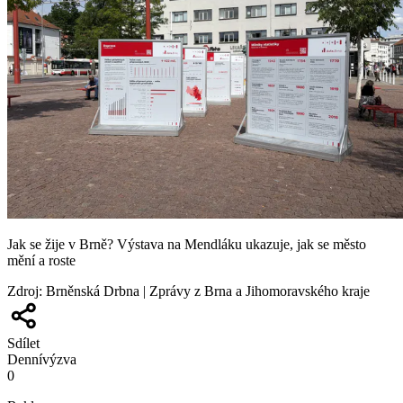
Jak se žije v Brně? Výstava na Mendláku ukazuje, jak se město
mění a roste
Zdroj
:
Brněnská Drbna | Zprávy z Brna a Jihomoravského kraje
Sdílet
Denní
výzva
0