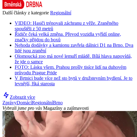
Další články z kategorie
Regionální
VIDEO: Hasiči trénovali záchranu z věže. Zraněného
spouštěli z 50 metrů
Řidiče čeká velká změna. Převod vozidla vyřídí online,
značky přijdou do boxů
Nehoda dodávky a kamionu zavřela dálnici D1 na Brno. Dva
lidé jsou zranění
Olomoucká zoo má nové lemuří mládě. Bílá hlava napovídá,
že jde o samce
FOTO: Lásku všem. Prahou prošly tisíce lidí na duhovém
průvodu Prague Pride
V Brtnici bude více než sto bytů v družstevním bydlení. Je to
levnější, říká starosta
Zobrazit více
Zprávy
Domácí
Regionální
Brno
Vybrali jsme pro vás
Magazíny a zajímavosti