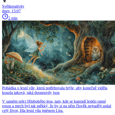
Světkreativity
dnes, 15:07
2 min
Pohádka o lesní víle, která potřebovala brýle, aby konečně viděla
kouzla taková, jaká doopravdy jsou
V samém srdci Hlubokého lesa, tam, kde se kapradí lesklo ranní
rosou a mech byl tak měkký, že by si na něm člověk nejraději ustlal
celý život, žila lesní víla jménem Líra.