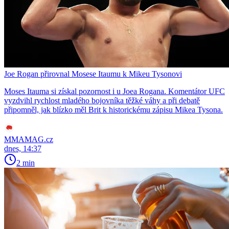
Joe Rogan přirovnal Mosese Itaumu k Mikeu Tysonovi
Moses Itauma si získal pozornost i u Joea Rogana. Komentátor UFC
vyzdvihl rychlost mladého bojovníka těžké váhy a při debatě
připomněl, jak blízko měl Brit k historickému zápisu Mikea Tysona.
MMAMAG.cz
dnes, 14:37
2 min