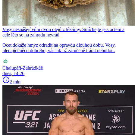
Vosy nesnášejí vůni dvou olejů z lékárny. Smíchejte je s octem a
celé léto se na zahradu nevrátí
Ocet dokáže hmyz odradit na opravdu dlouhou dobu. Vosy,
hledající něco dobrého, vás tak už zaručeně trápit nebudou.
Chalupáři-Zahrádkáři
dnes, 14:26
2 min