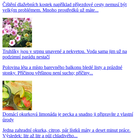
Čištění dlažebních kostek například příjezdové cesty nemusí být
velkým problémem. Mnoho prostředků už máte...
Truhlíky jsou v srpnu unavené a nekvetou. Voda sama jim už na
podzimní parádu nestačí
Polovina léta a místo barevného balkonu bledé listy a prázdné
stonky. Příčinou většinou není sucho; příčiny...
Domácí okurková limonáda je pecka a snadno ji připravíte z vlastní
úrody
Jedna zahradní okurka, citron, pár lístků máty a deset minut práce.
Výsledek: litr až litr a půl chladivého...