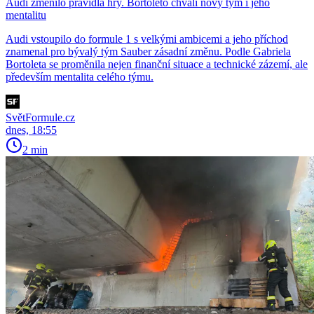
Audi změnilo pravidla hry. Bortoleto chválí nový tým i jeho
mentalitu
Audi vstoupilo do formule 1 s velkými ambicemi a jeho příchod
znamenal pro bývalý tým Sauber zásadní změnu. Podle Gabriela
Bortoleta se proměnila nejen finanční situace a technické zázemí, ale
především mentalita celého týmu.
SvětFormule.cz
dnes, 18:55
2 min