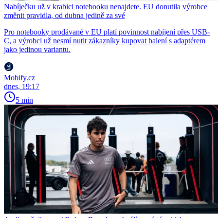
Nabíječku už v krabici notebooku nenajdete. EU donutila výrobce
změnit pravidla, od dubna jedině za své
Pro notebooky prodávané v EU platí povinnost nabíjení přes USB-
C, a výrobci už nesmí nutit zákazníky kupovat balení s adaptérem
jako jedinou variantu.
Mobify.cz
dnes, 19:17
5 min