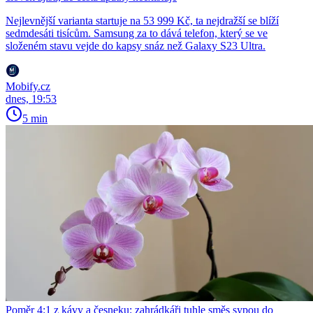
Nejlevnější varianta startuje na 53 999 Kč, ta nejdražší se blíží
sedmdesáti tisícům. Samsung za to dává telefon, který se ve
složeném stavu vejde do kapsy snáz než Galaxy S23 Ultra.
Mobify.cz
dnes, 19:53
5 min
Poměr 4:1 z kávy a česneku: zahrádkáři tuhle směs sypou do