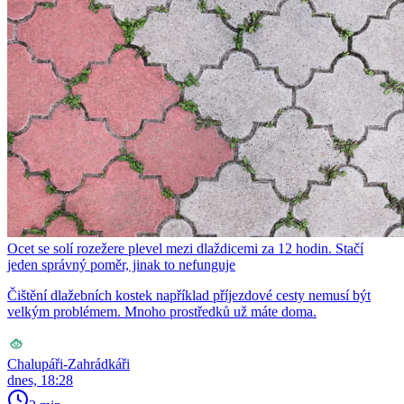
Ocet se solí rozežere plevel mezi dlaždicemi za 12 hodin. Stačí
jeden správný poměr, jinak to nefunguje
Čištění dlažebních kostek například příjezdové cesty nemusí být
velkým problémem. Mnoho prostředků už máte doma.
Chalupáři-Zahrádkáři
dnes, 18:28