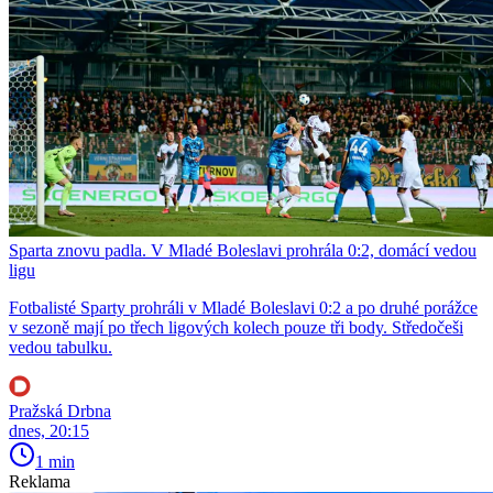
Sparta znovu padla. V Mladé Boleslavi prohrála 0:2, domácí vedou
ligu
Fotbalisté Sparty prohráli v Mladé Boleslavi 0:2 a po druhé porážce
v sezoně mají po třech ligových kolech pouze tři body. Středočeši
vedou tabulku.
Pražská Drbna
dnes, 20:15
1 min
Reklama