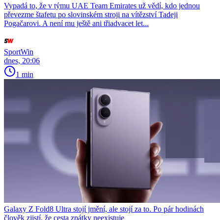
Vypadá to, že v týmu UAE Team Emirates už vědí, kdo jednou
převezme štafetu po slovinském stroji na vítězství Tadeji
Pogačarovi. A není mu ještě ani třiadvacet let...
SportWin
dnes, 20:06
1 min
Galaxy Z Fold8 Ultra stojí jmění, ale stojí za to. Po pár hodinách
člověk zjistí, že cesta zpátky neexistuje