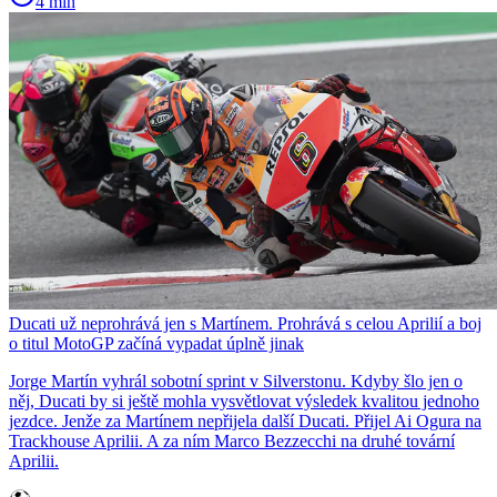
4 min
Ducati už neprohrává jen s Martínem. Prohrává s celou Aprilií a boj
o titul MotoGP začíná vypadat úplně jinak
Jorge Martín vyhrál sobotní sprint v Silverstonu. Kdyby šlo jen o
něj, Ducati by si ještě mohla vysvětlovat výsledek kvalitou jednoho
jezdce. Jenže za Martínem nepřijela další Ducati. Přijel Ai Ogura na
Trackhouse Aprilii. A za ním Marco Bezzecchi na druhé tovární
Aprilii.