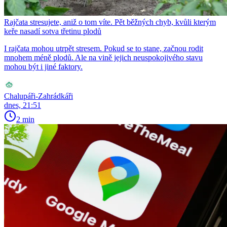
Rajčata stresujete, aniž o tom víte. Pět běžných chyb, kvůli kterým
keře nasadí sotva třetinu plodů
I rajčata mohou utrpět stresem. Pokud se to stane, začnou rodit
mnohem méně plodů. Ale na vině jejich neuspokojivého stavu
mohou být i jiné faktory.
Chalupáři-Zahrádkáři
dnes, 21:51
2 min