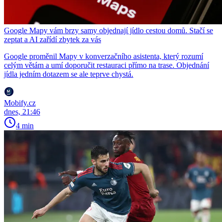
Google Mapy vám brzy samy objednají jídlo cestou domů. Stačí se
zeptat a AI zařídí zbytek za vás
Google proměnil Mapy v konverzačního asistenta, který rozumí
celým větám a umí doporučit restauraci přímo na trase. Objednání
jídla jedním dotazem se ale teprve chystá.
Mobify.cz
dnes, 21:46
4 min