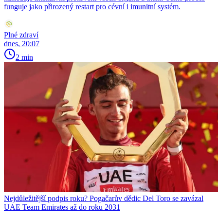
funguje jako přirozený restart pro cévní i imunitní systém.
Plné zdraví
dnes, 20:07
2 min
Nejdůležitější podpis roku? Pogačarův dědic Del Toro se zavázal
UAE Team Emirates až do roku 2031