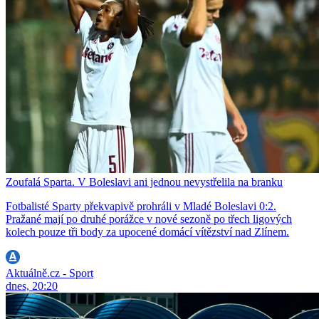
Zoufalá Sparta. V Boleslavi ani jednou nevystřelila na branku
Fotbalisté Sparty překvapivě prohráli v Mladé Boleslavi 0:2.
Pražané mají po druhé porážce v nové sezoně po třech ligových
kolech pouze tři body za upocené domácí vítězství nad Zlínem.
Aktuálně.cz - Sport
dnes, 20:20