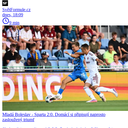
SvětFormule.cz
dnes, 18:09
9 min
Mladá Boleslav - Sparta 2:0. Domácí si připisují naprosto
zasloužený triumf