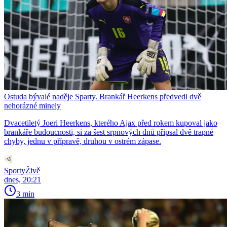
Ostuda bývalé naděje Sparty. Brankář Heerkens předvedl dvě
nehorázné minely
Dvacetiletý Joeri Heerkens, kterého Ajax před rokem kupoval jako
brankáře budoucnosti, si za šest srpnových dnů připsal dvě trapné
chyby, jednu v přípravě, druhou v ostrém zápase.
SportyŽivě
dnes, 20:21
3 min