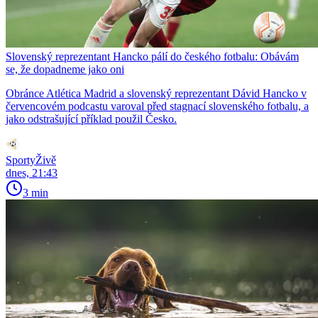
Slovenský reprezentant Hancko pálí do českého fotbalu: Obávám
se, že dopadneme jako oni
Obránce Atlética Madrid a slovenský reprezentant Dávid Hancko v
červencovém podcastu varoval před stagnací slovenského fotbalu, a
jako odstrašující příklad použil Česko.
SportyŽivě
dnes, 21:43
3 min