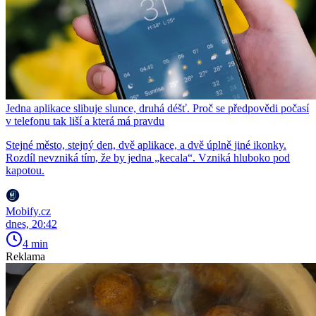
Jedna aplikace slibuje slunce, druhá déšť. Proč se předpovědi počasí
v telefonu tak liší a která má pravdu
Stejné město, stejný den, dvě aplikace, a dvě úplně jiné ikonky.
Rozdíl nevzniká tím, že by jedna „kecala“. Vzniká hluboko pod
kapotou.
Mobify.cz
dnes, 20:42
4 min
Reklama