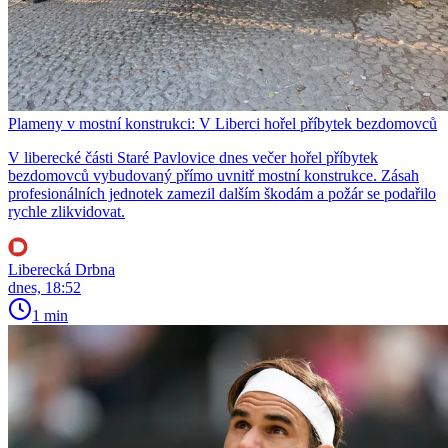
Plameny v mostní konstrukci: V Liberci hořel příbytek bezdomovců
V liberecké části Staré Pavlovice dnes večer hořel příbytek
bezdomovců vybudovaný přímo uvnitř mostní konstrukce. Zásah
profesionálních jednotek zamezil dalším škodám a požár se podařilo
rychle zlikvidovat.
Liberecká Drbna
dnes, 18:52
1 min