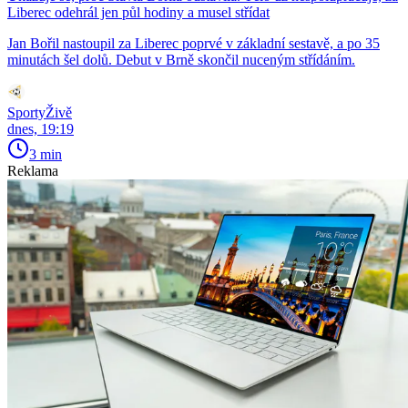
Liberec odehrál jen půl hodiny a musel střídat
Jan Bořil nastoupil za Liberec poprvé v základní sestavě, a po 35
minutách šel dolů. Debut v Brně skončil nuceným střídáním.
SportyŽivě
dnes, 19:19
3 min
Reklama