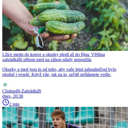
Lžíce medu do konve a okurky plodí až do října. Většina
zahrádkářů přitom med na záhon nikdy nepoužila
Okurky a med jsou tu od toho, aby vaše letní zahradničení bylo
plodné i veselé. Když víte, jak na to, určitě nešlápnete vedle.
Chalupáři-Zahrádkáři
dnes, 20:38
2 min