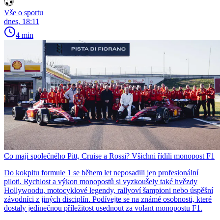
Vše o sportu
dnes, 18:11
4 min
Co mají společného Pitt, Cruise a Rossi? Všichni řídili monopost F1
Do kokpitu formule 1 se během let neposadili jen profesionální
piloti. Rychlost a výkon monopostů si vyzkoušely také hvězdy
Hollywoodu, motocyklové legendy, rallyoví šampioni nebo úspěšní
závodníci z jiných disciplín. Podívejte se na známé osobnosti, které
dostaly jedinečnou příležitost usednout za volant monopostu F1.