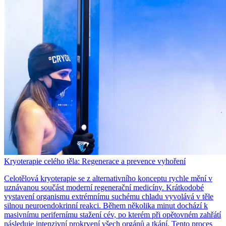
Kryoterapie celého těla: Regenerace a prevence vyhoření
Celotělová kryoterapie se z alternativního konceptu rychle mění v
uznávanou součást moderní regenerační medicíny. Krátkodobé
vystavení organismu extrémnímu suchému chladu vyvolává v těle
silnou neuroendokrinní reakci. Během několika minut dochází k
masivnímu perifernímu stažení cév, po kterém při opětovném zahřátí
následuje intenzivní prokrvení všech orgánů a tkání. Tento proces