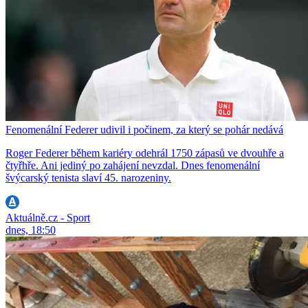
Fenomenální Federer udivil i počinem, za který se pohár nedává
Roger Federer během kariéry odehrál 1750 zápasů ve dvouhře a
čtyřhře. Ani jediný po zahájení nevzdal. Dnes fenomenální
švýcarský tenista slaví 45. narozeniny.
Aktuálně.cz - Sport
dnes, 18:50