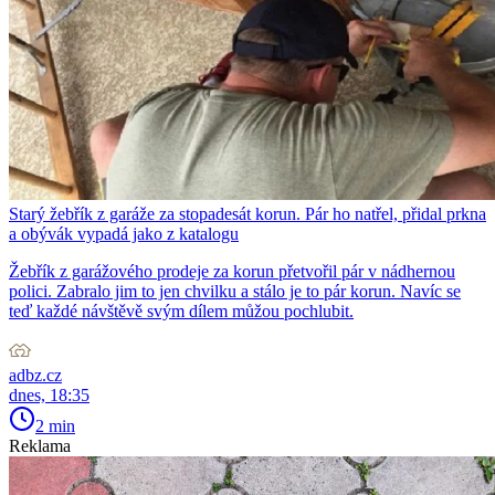
Starý žebřík z garáže za stopadesát korun. Pár ho natřel, přidal prkna
a obývák vypadá jako z katalogu
Žebřík z garážového prodeje za korun přetvořil pár v nádhernou
polici. Zabralo jim to jen chvilku a stálo je to pár korun. Navíc se
teď každé návštěvě svým dílem můžou pochlubit.
adbz.cz
dnes, 18:35
2 min
Reklama