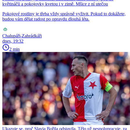
květináčů a pokojovky kvetou i v zimě. Mšice z ní utečou
Pokojové rostliny je třeba vždy správně vyživit. Pokud to dokážete,
budou vám dělat radost po opravdu dlouhá léta.
Chalupáři-Zahrádkáři
dnes, 19:32
2 min
Ukazuje se, proč Slavia Bořila odstavila. Tělo už nespolupracuje, za