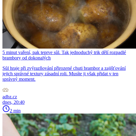
5 minut vaření, pak teprve sůl. Tak jednoduchý trik dělí rozpadlé
brambory od dokonalých
Sůl hraje při zvýrazňování přirozené chuti brambor a zajišťování
jejich správné textury zásadní roli. Musíte ji však přidat v ten
správný moment.
adbz.cz
dnes, 20:40
2 min