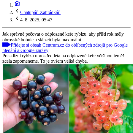
Chalupáři-Zahrádkáři
4. 8. 2025, 05:47
Jak správně pečovat o odplozené keře rybízu, aby příští rok měly
obrovské bobule a sklizeň byla maximální
Přidejte si obsah Centrum.cz do oblíbených zdrojů pro Google
hledání a Google zprávy
Po sklizni rybízu uprostřed léta na odplozené keře většinou téměř
zcela zapomeneme. To je ovšem velká chyba.