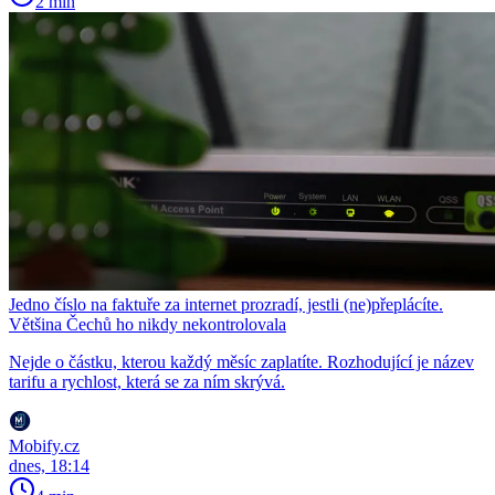
2 min
Jedno číslo na faktuře za internet prozradí, jestli (ne)přeplácíte.
Většina Čechů ho nikdy nekontrolovala
Nejde o částku, kterou každý měsíc zaplatíte. Rozhodující je název
tarifu a rychlost, která se za ním skrývá.
Mobify.cz
dnes, 18:14