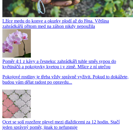
Lžíce medu do konve a okurky plodí až do října. Většina
zahrádkářů přitom med na záhon nikdy nepoužila
Poměr 4:1 z kávy a česneku: zahrádkáři tuhle směs sypou do
květináčů a pokojovky kvetou i v zimě. Mšice z ní utečou
Pokojové rostliny je třeba vždy správně vyživit. Pokud to dokážete,
budou vám dělat radost po opravdu...
Ocet se solí rozežere plevel mezi dlaždicemi za 12 hodin. Stačí
jeden správný poměr, jinak to nefunguje