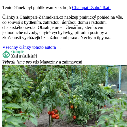
Tento článek byl publikován ze zdrojů
Chalupáři-Zahrádkáři
Články z Chalupari-Zahradkari.cz nabízejí praktický pohled na vše,
co souvisí s bydlením, zahradou, údržbou domu i radostmi
chatařského života. Obsah je určen čtenářům, kteří ocení
jednoduché návody, chytré vychytávky, přírodní postupy a
zkušenosti vycházející z každodenní praxe. Nechybí tipy na...
Všechny články tohoto autora →
Vybrali jsme pro vás
Magazíny a zajímavosti