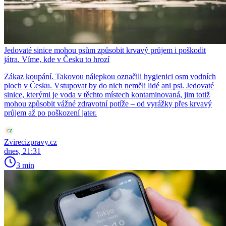
Jedovaté sinice mohou psům způsobit krvavý průjem i poškodit
játra. Víme, kde v Česku to hrozí
Zákaz koupání. Takovou nálepkou označili hygienici osm vodních
ploch v Česku. Vstupovat by do nich neměli lidé ani psi. Jedovaté
sinice, kterými je voda v těchto místech kontaminovaná, jim totiž
mohou způsobit vážné zdravotní potíže – od vyrážky přes krvavý
průjem až po poškození jater.
Zvirecizpravy.cz
dnes, 21:31
3 min