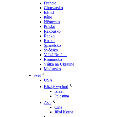
Francie
Chorvatsko
Island
Itálie
Německo
Polsko
Rakousko
Řecko
Rusko
Španělsko
Švédsko
Velká Británie
Rumunsko
Válka na Ukrajině
Maďarsko
Svět
USA
Blízký východ
Izrael
Palestina
Asie
Čína
Jižní Korea