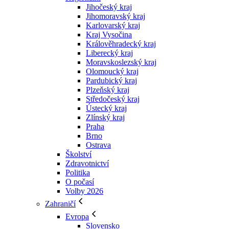
Jihočeský kraj
Jihomoravský kraj
Karlovarský kraj
Kraj Vysočina
Králověhradecký kraj
Liberecký kraj
Moravskoslezský kraj
Olomoucký kraj
Pardubický kraj
Plzeňský kraj
Středočeský kraj
Ústecký kraj
Zlínský kraj
Praha
Brno
Ostrava
Školství
Zdravotnictví
Politika
O počasí
Volby 2026
Zahraničí
Evropa
Slovensko