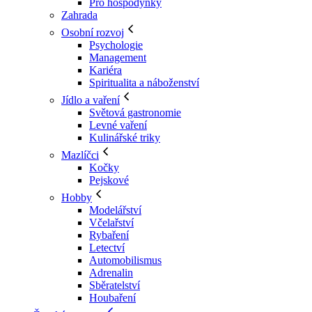
Pro hospodyňky
Zahrada
Osobní rozvoj
Psychologie
Management
Kariéra
Spiritualita a náboženství
Jídlo a vaření
Světová gastronomie
Levné vaření
Kulinářské triky
Mazlíčci
Kočky
Pejskové
Hobby
Modelářství
Včelařství
Rybaření
Letectví
Automobilismus
Adrenalin
Sběratelství
Houbaření