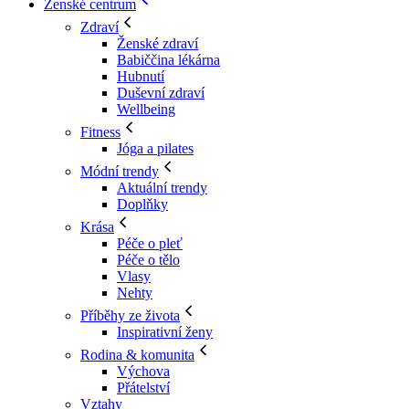
Ženské centrum
Zdraví
Ženské zdraví
Babiččina lékárna
Hubnutí
Duševní zdraví
Wellbeing
Fitness
Jóga a pilates
Módní trendy
Aktuální trendy
Doplňky
Krása
Péče o pleť
Péče o tělo
Vlasy
Nehty
Příběhy ze života
Inspirativní ženy
Rodina & komunita
Výchova
Přátelství
Vztahy