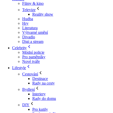
Filmy & kino
Televize
Reality show
Hudba
Hry
Literatura
Výtvarné umění
Divadlo
Digi a stream
Celebrity
Módní policie
Pro pamětníky
Nové tváře
Lifestyle
Cestování
Destinace
Rady na cesty
Bydlení
Interiery
Rady do domu
DIY
Pro kutily