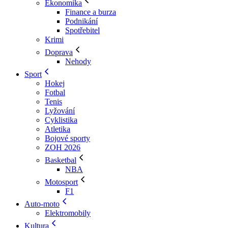
Ekonomika
Finance a burza
Podnikání
Spotřebitel
Krimi
Doprava
Nehody
Sport
Hokej
Fotbal
Tenis
Lyžování
Cyklistika
Atletika
Bojové sporty
ZOH 2026
Basketbal
NBA
Motosport
F1
Auto-moto
Elektromobily
Kultura