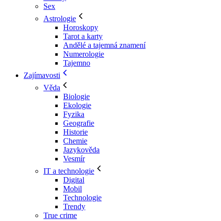
Sex
Astrologie
Horoskopy
Tarot a karty
Andělé a tajemná znamení
Numerologie
Tajemno
Zajímavosti
Věda
Biologie
Ekologie
Fyzika
Geografie
Historie
Chemie
Jazykověda
Vesmír
IT a technologie
Digital
Mobil
Technologie
Trendy
True crime