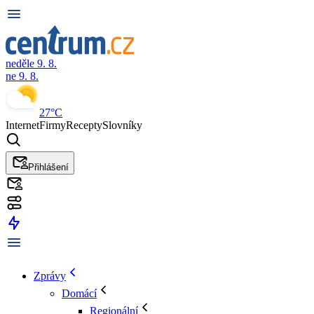
neděle 9. 8.
ne 9. 8.
27°C
Internet
Firmy
Recepty
Slovníky
Přihlášení
Zprávy
Domácí
Regionální