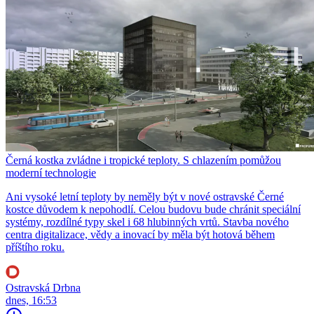
Černá kostka zvládne i tropické teploty. S chlazením pomůžou
moderní technologie
Ani vysoké letní teploty by neměly být v nové ostravské Černé
kostce důvodem k nepohodlí. Celou budovu bude chránit speciální
systémy, rozdílné typy skel i 68 hlubinných vrtů. Stavba nového
centra digitalizace, vědy a inovací by měla být hotová během
příštího roku.
Ostravská Drbna
dnes, 16:53