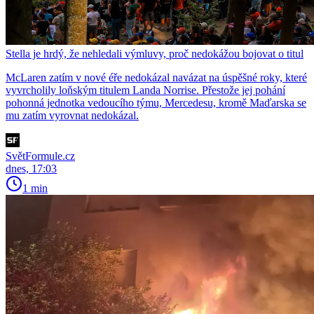
Stella je hrdý, že nehledali výmluvy, proč nedokážou bojovat o titul
McLaren zatím v nové éře nedokázal navázat na úspěšné roky, které
vyvrcholily loňským titulem Landa Norrise. Přestože jej pohání
pohonná jednotka vedoucího týmu, Mercedesu, kromě Maďarska se
mu zatím vyrovnat nedokázal.
SvětFormule.cz
dnes, 17:03
1 min