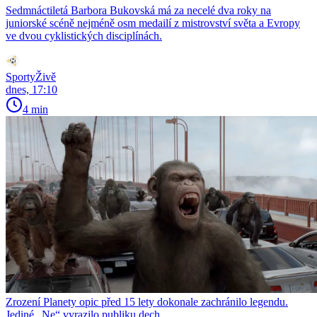
Sedmnáctiletá Barbora Bukovská má za necelé dva roky na
juniorské scéně nejméně osm medailí z mistrovství světa a Evropy
ve dvou cyklistických disciplínách.
SportyŽivě
dnes, 17:10
4 min
Zrození Planety opic před 15 lety dokonale zachránilo legendu.
Jediné „Ne“ vyrazilo publiku dech