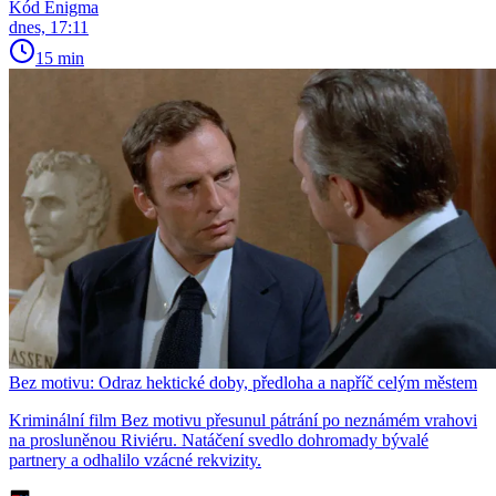
Kód Enigma
dnes, 17:11
15 min
Bez motivu: Odraz hektické doby, předloha a napříč celým městem
Kriminální film Bez motivu přesunul pátrání po neznámém vrahovi
na prosluněnou Riviéru. Natáčení svedlo dohromady bývalé
partnery a odhalilo vzácné rekvizity.