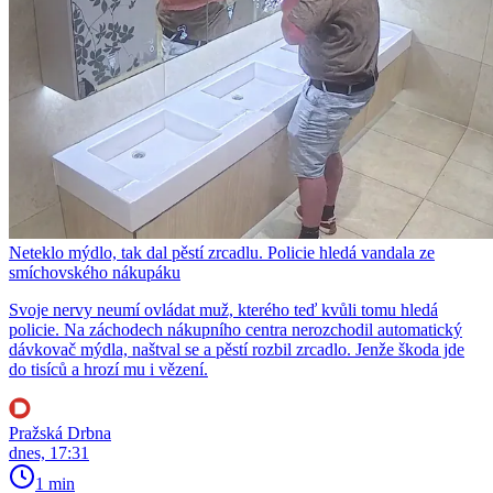
Neteklo mýdlo, tak dal pěstí zrcadlu. Policie hledá vandala ze
smíchovského nákupáku
Svoje nervy neumí ovládat muž, kterého teď kvůli tomu hledá
policie. Na záchodech nákupního centra nerozchodil automatický
dávkovač mýdla, naštval se a pěstí rozbil zrcadlo. Jenže škoda jde
do tisíců a hrozí mu i vězení.
Pražská Drbna
dnes, 17:31
1 min