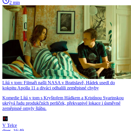
2 min
Lítá v tom: Filmaři našli NASA v Bratislavě, Hádek usedl do
kokpitu Apolla 11 a diváci odhalili zeměpisné chyby
Komedie Lítá v tom s Kryštofem Hádkem a Kristínou Svarinskou
ukrývá řadu produkčních perliček, překvapivé lokace i úsměvné
zeměpisné omyly štábu.
V Telce
dnes, 16:49