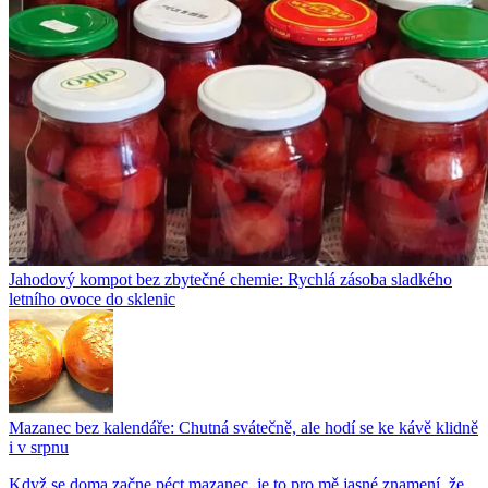
Jahodový kompot bez zbytečné chemie: Rychlá zásoba sladkého
letního ovoce do sklenic
Mazanec bez kalendáře: Chutná svátečně, ale hodí se ke kávě klidně
i v srpnu
Když se doma začne péct mazanec, je to pro mě jasné znamení, že