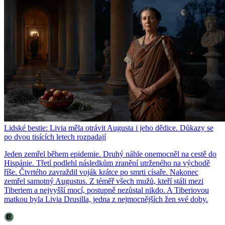
Lidské bestie: Livia měla otrávit Augusta i jeho dědice. Důkazy se
po dvou tisících letech rozpadají
Jeden zemřel během epidemie. Druhý náhle onemocněl na cestě do
Hispánie. Třetí podlehl následkům zranění utrženého na východě
říše. Čtvrtého zavraždil voják krátce po smrti císaře. Nakonec
zemřel samotný Augustus. Z téměř všech mužů, kteří stáli mezi
Tiberiem a nejvyšší mocí, postupně nezůstal nikdo. A Tiberiovou
matkou byla Livia Drusilla, jedna z nejmocnějších žen své doby.