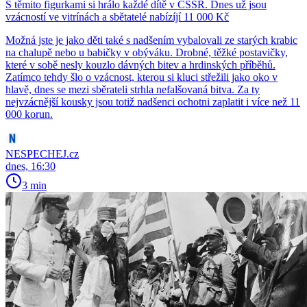
S těmito figurkami si hrálo každé dítě v ČSSR. Dnes už jsou
vzácností ve vitrínách a sbětatelé nabízíjí 11 000 Kč
Možná jste je jako děti také s nadšením vybalovali ze starých krabic
na chalupě nebo u babičky v obýváku. Drobné, těžké postavičky,
které v sobě nesly kouzlo dávných bitev a hrdinských příběhů.
Zatímco tehdy šlo o vzácnost, kterou si kluci střežili jako oko v
hlavě, dnes se mezi sběrateli strhla nefalšovaná bitva. Za ty
nejvzácnější kousky jsou totiž nadšenci ochotni zaplatit i více než 11
000 korun.
NESPECHEJ.cz
dnes, 16:30
3 min