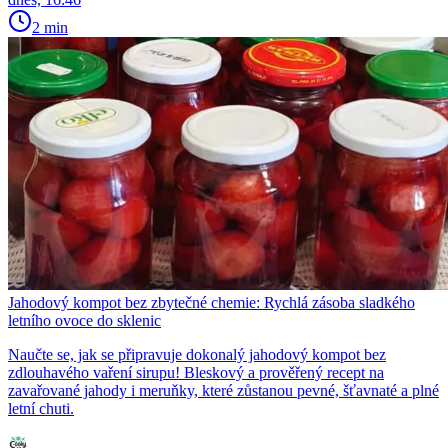
2 min
Jahodový kompot bez zbytečné chemie: Rychlá zásoba sladkého
letního ovoce do sklenic
Naučte se, jak se připravuje dokonalý jahodový kompot bez
zdlouhavého vaření sirupu! Bleskový a prověřený recept na
zavařované jahody i meruňky, které zůstanou pevné, šťavnaté a plné
letní chuti.