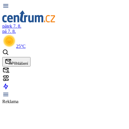
pátek 7. 8.
pá 7. 8.
25°C
Přihlášení
Reklama