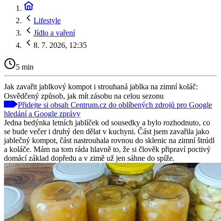
Lifestyle
Jídlo a vaření
8. 7. 2026, 12:35
5 min
Jak zavařit jablkový kompot i strouhaná jablka na zimní koláč:
Osvědčený způsob, jak mít zásobu na celou sezonu
Přidejte si obsah Centrum.cz do oblíbených zdrojů pro Google
hledání a Google zprávy
Jedna bedýnka letních jablíček od sousedky a bylo rozhodnuto, co
se bude večer i druhý den dělat v kuchyni. Část jsem zavařila jako
jablečný kompot, část nastrouhala rovnou do sklenic na zimní štrúdl
a koláče. Mám na tom ráda hlavně to, že si člověk připraví poctivý
domácí základ dopředu a v zimě už jen sáhne do spíže.