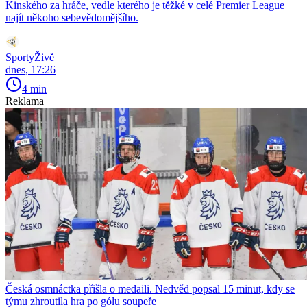
Kinského za hráče, vedle kterého je těžké v celé Premier League
najít někoho sebevědomějšího.
SportyŽivě
dnes, 17:26
4 min
Reklama
Česká osmnáctka přišla o medaili. Nedvěd popsal 15 minut, kdy se
týmu zhroutila hra po gólu soupeře