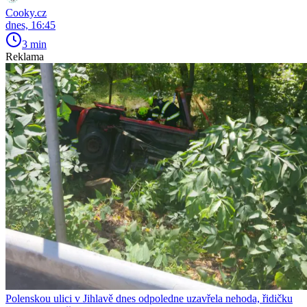
Cooky.cz
dnes, 16:45
3 min
Reklama
Polenskou ulici v Jihlavě dnes odpoledne uzavřela nehoda, řidičku