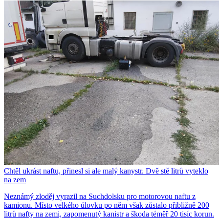
Chtěl ukrást naftu, přinesl si ale malý kanystr. Dvě stě litrů vyteklo
na zem
Neznámý zloděj vyrazil na Suchdolsku pro motorovou naftu z
kamionu. Místo velkého úlovku po něm však zůstalo přibližně 200
litrů nafty na zemi, zapomenutý kanistr a škoda téměř 20 tisíc korun.