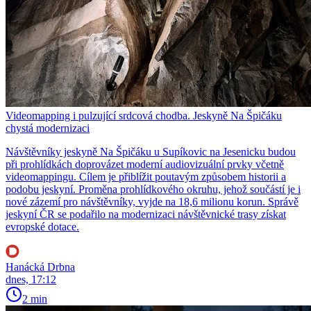
Videomapping i pulzující srdcová chodba. Jeskyně Na Špičáku
chystá modernizaci
Návštěvníky jeskyně Na Špičáku u Supíkovic na Jesenicku budou
při prohlídkách doprovázet moderní audiovizuální prvky včetně
videomappingu. Cílem je přiblížit poutavým způsobem historii a
podobu jeskyní. Proměna prohlídkového okruhu, jehož součástí je i
nové zázemí pro návštěvníky, vyjde na 18,6 milionu korun. Správě
jeskyní ČR se podařilo na modernizaci návštěvnické trasy získat
evropské dotace.
Hanácká Drbna
dnes, 17:12
2 min