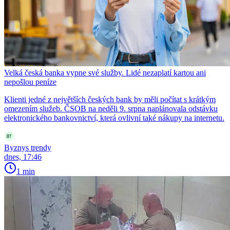
Velká česká banka vypne své služby. Lidé nezaplatí kartou ani
nepošlou peníze
Klienti jedné z největších českých bank by měli počítat s krátkým
omezením služeb. ČSOB na neděli 9. srpna naplánovala odstávku
elektronického bankovnictví, která ovlivní také nákupy na internetu.
Byznys trendy
dnes, 17:46
1 min