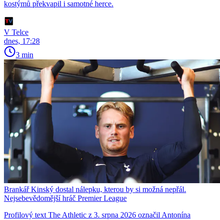
kostýmů překvapil i samotné herce.
V Telce
dnes, 17:28
3 min
Brankář Kinský dostal nálepku, kterou by si možná nepřál.
Nejsebevědomější hráč Premier League
Profilový text The Athletic z 3. srpna 2026 označil Antonína