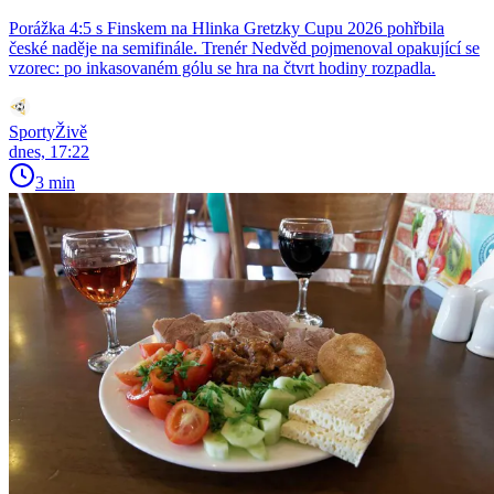
Porážka 4:5 s Finskem na Hlinka Gretzky Cupu 2026 pohřbila
české naděje na semifinále. Trenér Nedvěd pojmenoval opakující se
vzorec: po inkasovaném gólu se hra na čtvrt hodiny rozpadla.
SportyŽivě
dnes, 17:22
3 min