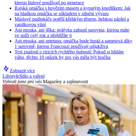
kterou Italové používají po generace
Rajská omáčka s hovězím masem a kynutým knedlíkem: Jak
na hladkou omáčku se základem v silném vývaru
Máslové pudinkáče potěší křehkým těstem, hebkou náplní a
vanilkovou vůní
Ani mouka, ani jíška: polévku zahustí surovina, kterou máte
ve spíži celý rok a přehlížíte ji
Ani mouka, ani smetana: omáčka bude hustá a sametová díky
1 surovině, kterou Francouzi používají odjakživa
Test znalostí o rizicích rychlého hubnutí: Pokud si hlídáte
váhu, těchto 10 otázek by pro vás měla být hračka
Zobrazit více
Lifestyle
Jídlo a vaření
Vybrali jsme pro vás
Magazíny a zajímavosti