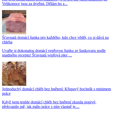
Velikonoce jsou za dveřmi. Dělám ho z...
Šťavnatá domácí šunka pro každého, kdo chce vědět, co si dává na
chleba
Uvařte si dokonalou domácí vepřovou šunku ze šunkovaru podle
snadného receptu! Šťavnatá vepřová plec,...
Jednoduchý domácí chléb bez hnětení: Křupavý bochník s minimem
práce
Když jsem tenhle domácí chléb bez hnětení zkusila poprvé,
překvapilo mě, jak málo práce s ním vlastně je....