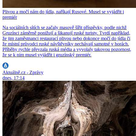
Plivou a močí nám do jídla, naříkají Rusové. Musel se vyjádřit i
premiér
Na sociálních sítích se začaly masově šířit příspěvky, podle nichž
Gruzínci záměrně ponižují a šikanují ruské turisty. Tvrdí například,
že jim zaměstnanci restaurací plivou nebo dokonce močí do jídla či
že místní průvodci ruské návštěvníky nechávají samotné v horách.
Příběhy rychle převzala ruská média a vyvolaly takovou pozornost,
že se k nim musel vyjádřit i gruzínský premiér.
Aktuálně.cz - Zprávy
dnes, 17:14