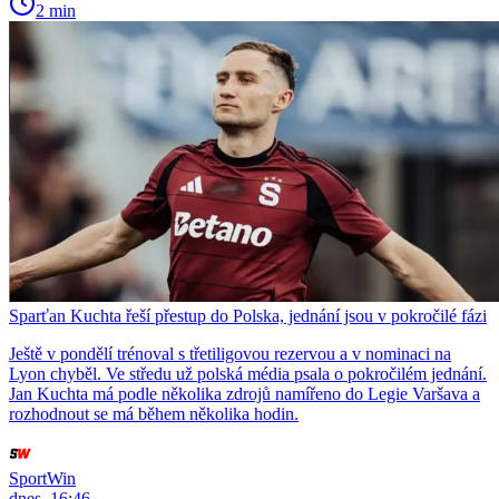
2 min
Sparťan Kuchta řeší přestup do Polska, jednání jsou v pokročilé fázi
Ještě v pondělí trénoval s třetiligovou rezervou a v nominaci na
Lyon chyběl. Ve středu už polská média psala o pokročilém jednání.
Jan Kuchta má podle několika zdrojů namířeno do Legie Varšava a
rozhodnout se má během několika hodin.
SportWin
dnes, 16:46