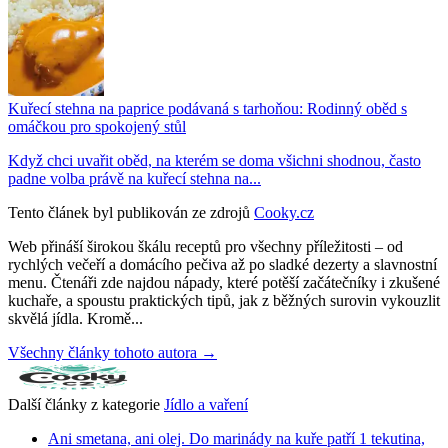
Kuřecí stehna na paprice podávaná s tarhoňou: Rodinný oběd s
omáčkou pro spokojený stůl
Když chci uvařit oběd, na kterém se doma všichni shodnou, často
padne volba právě na kuřecí stehna na...
Tento článek byl publikován ze zdrojů
Cooky.cz
Web přináší širokou škálu receptů pro všechny příležitosti – od
rychlých večeří a domácího pečiva až po sladké dezerty a slavnostní
menu. Čtenáři zde najdou nápady, které potěší začátečníky i zkušené
kuchaře, a spoustu praktických tipů, jak z běžných surovin vykouzlit
skvělá jídla. Kromě...
Všechny články tohoto autora →
Další články z kategorie
Jídlo a vaření
Ani smetana, ani olej. Do marinády na kuře patří 1 tekutina,