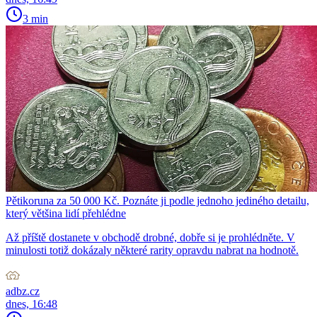
3 min
Pětikoruna za 50 000 Kč. Poznáte ji podle jednoho jediného detailu,
který většina lidí přehlédne
Až příště dostanete v obchodě drobné, dobře si je prohlédněte. V
minulosti totiž dokázaly některé rarity opravdu nabrat na hodnotě.
adbz.cz
dnes, 16:48