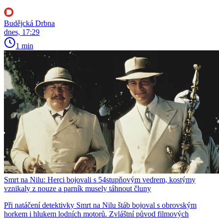
Budějcká Drbna
dnes, 17:29
1 min
Smrt na Nilu: Herci bojovali s 54stupňovým vedrem, kostýmy
vznikaly z nouze a parník musely táhnout čluny
Při natáčení detektivky Smrt na Nilu štáb bojoval s obrovským
horkem i hlukem lodních motorů. Zvláštní původ filmových