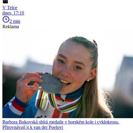
V Telce
dnes, 17:10
2 min
Reklama
Barbora Bukovská sbírá medaile v horském kole i cyklokrosu.
Přirovnávají ji k van der Poelovi