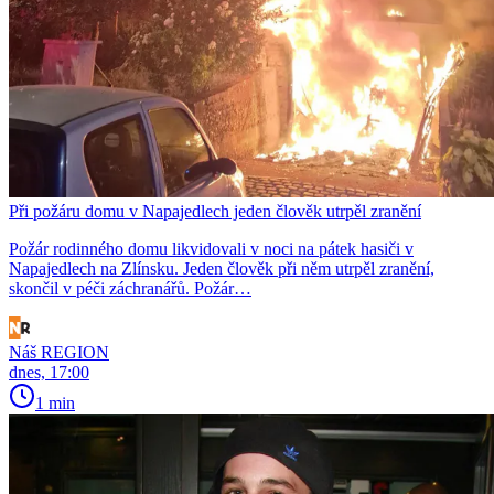
Při požáru domu v Napajedlech jeden člověk utrpěl zranění
Požár rodinného domu likvidovali v noci na pátek hasiči v
Napajedlech na Zlínsku. Jeden člověk při něm utrpěl zranění,
skončil v péči záchranářů. Požár…
Náš REGION
dnes, 17:00
1 min