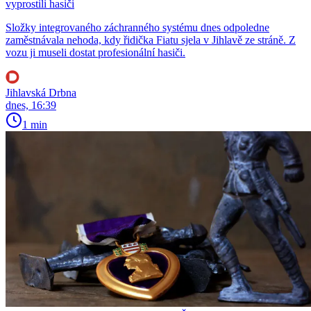
vyprostili hasiči
Složky integrovaného záchranného systému dnes odpoledne
zaměstnávala nehoda, kdy řidička Fiatu sjela v Jihlavě ze stráně. Z
vozu ji museli dostat profesionální hasiči.
Jihlavská Drbna
dnes, 16:39
1 min