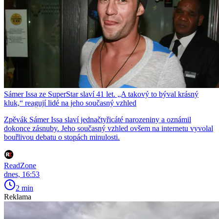
Sámer Issa ze SuperStar slaví 41 let. „A takový to býval krásný
kluk,“ reagují lidé na jeho současný vzhled
Zpěvák Sámer Issa slaví jednačtyřicáté narozeniny a oznámil
dokonce zásnuby. Jeho současný vzhled ovšem na internetu vyvolal
bouřlivou debatu o stopách minulosti.
ReadZone
dnes, 16:53
2 min
Reklama