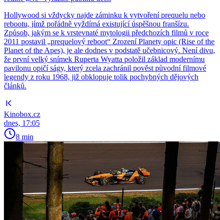
Hollywood si vždycky najde záminku k vytvoření prequelu nebo
rebootu, jímž pořádně vyždímá existující úspěšnou franšízu.
Způsob, jakým se k vrstevnaté mytologii předchozích filmů v roce
2011 postavil „prequelový reboot“ Zrození Planety opic (Rise of the
Planet of the Apes), je ale dodnes v podstatě učebnicový. Není divu,
že první velký snímek Ruperta Wyatta položil základ modernímu
pavilonu opičí ságy, který zcela zachránil pověst původní filmové
legendy z roku 1968, již obklopuje tolik pochybných dějových
článků.
Kinobox.cz
dnes, 17:05
8 min